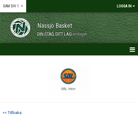
DAM DIV 1
LOGGA IN
Nässjö Basket
DIN STAD, DITT LAG
Damlaget
HEM
NYHETER
KONTAKT
KALENDER
<< Tillbaka
MATCHER
TRUPPEN