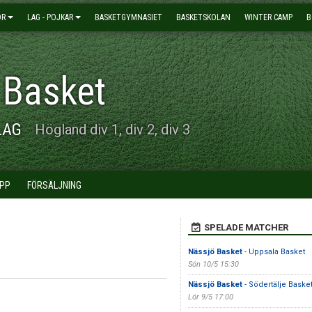
OR
LAG - POJKAR
BASKETGYMNASIET
BASKETSKOLAN
WINTER CAMP
B
 Basket
LAG
Högland div 1, div 2, div 3
PP
FÖRSÄLJNING
SPELADE MATCHER
Nässjö Basket
- Uppsala Basket
Sön 10/5 15:30
Nässjö Basket
- Södertälje Baske
Lör 9/5 17:00