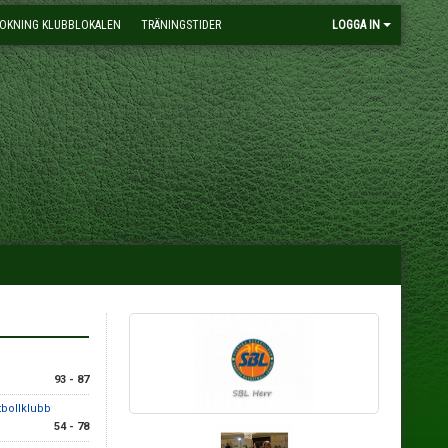
OKNING KLUBBLOKALEN
TRÄNINGSTIDER
LOGGA IN
93 - 87
tbollklubb
54 - 78