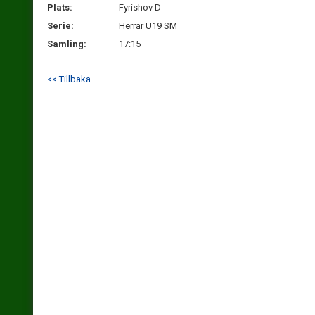
Plats:
Fyrishov D
Serie:
Herrar U19 SM
Samling:
17:15
<< Tillbaka