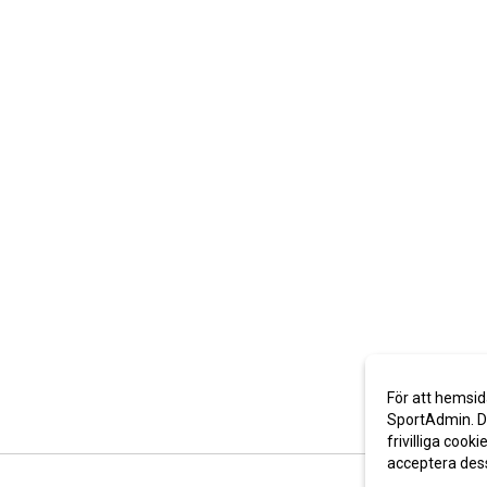
För att hemsid
SportAdmin. De
frivilliga cooki
acceptera des