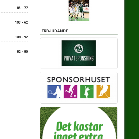
83 - 77
103 - 62
ERBJUDANDE
108 - 92
82 - 80