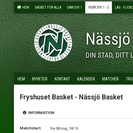
HEM
BASKET FÖR ALLA
DAM DIV 1
HERR DIV 1 - 2
LAG - FLICK
Nässjö
DIN STAD, DITT 
HEM
NYHETER
KONTAKT
KALENDER
MATCHER
TRU
Fryshuset Basket - Nässjö Basket
INFORMATION
Matchstart:
fre 08 maj, 18:15