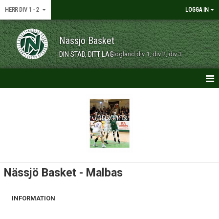
HERR DIV 1 - 2
LOGGA IN
Nässjö Basket
DIN STAD, DITT LAG
Högland div 1, div 2, div 3
HEM
NYHETER
KONTAKT
KALENDER
Nässjö Basket - Malbas
MATCHER
INFORMATION
TRUPP