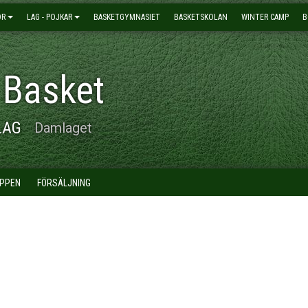
OR
LAG - POJKAR
BASKETGYMNASIET
BASKETSKOLAN
WINTER CAMP
B
 Basket
LAG
Damlaget
PPEN
FÖRSÄLJNING