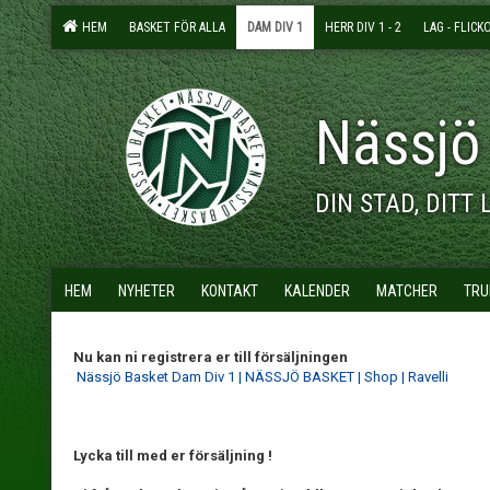
HEM
BASKET FÖR ALLA
DAM DIV 1
HERR DIV 1 - 2
LAG - FLICK
Nässjö
DIN STAD, DITT 
HEM
NYHETER
KONTAKT
KALENDER
MATCHER
TRU
Nu kan ni registrera er till försäljningen
Nässjö Basket Dam Div 1 | NÄSSJÖ BASKET | Shop | Ravelli
Lycka till med er försäljning !