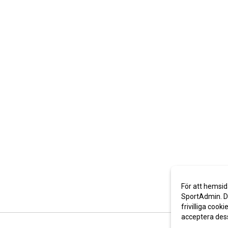
För att hemsid
SportAdmin. De
frivilliga cooki
acceptera des