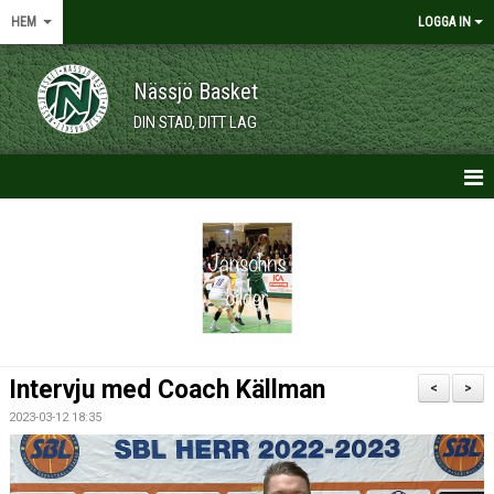
HEM
LOGGA IN
Nässjö Basket
DIN STAD, DITT LAG
HEM
NYHETER
OM KLUBBEN
KALENDER
Intervju med Coach Källman
<
>
VÅRA LAG/TRÄNARE
2023-03-12 18:35
MEDLEMSKAP