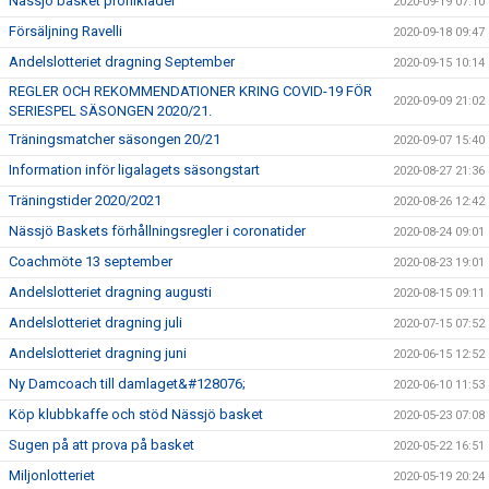
Nässjö basket profilkläder
2020-09-19 07:10
Försäljning Ravelli
2020-09-18 09:47
Andelslotteriet dragning September
2020-09-15 10:14
REGLER OCH REKOMMENDATIONER KRING COVID-19 FÖR
2020-09-09 21:02
SERIESPEL SÄSONGEN 2020/21.
Träningsmatcher säsongen 20/21
2020-09-07 15:40
Information inför ligalagets säsongstart
2020-08-27 21:36
Träningstider 2020/2021
2020-08-26 12:42
Nässjö Baskets förhållningsregler i coronatider
2020-08-24 09:01
Coachmöte 13 september
2020-08-23 19:01
Andelslotteriet dragning augusti
2020-08-15 09:11
Andelslotteriet dragning juli
2020-07-15 07:52
Andelslotteriet dragning juni
2020-06-15 12:52
Ny Damcoach till damlaget&#128076;
2020-06-10 11:53
Köp klubbkaffe och stöd Nässjö basket
2020-05-23 07:08
Sugen på att prova på basket
2020-05-22 16:51
Miljonlotteriet
2020-05-19 20:24