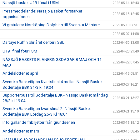
Nässjö basket U19 i final i USM
2022-05-14 15:43
Pressmeddelande: Nässjö Basket förstärker
2022-05-13 12:45
organisationen
Vi gratulerar Norrköping Dolphins till Svenska Mästare
2022-05-10 06:31
2022-05-07 14:58
Dartaye Ruffin blir året center i SBL
2022-04-30 13:05
U19 i final four i SM
2022-04-23 21:49
NÄSSJÖ BASKETS PLANERINGSDAGAR 8 MAJ OCH 11
2022-04-22 07:45
MAJ
Andelslotteriet april
2022-04-15 08:51
Svenska Basketligan Kvartsfinal 4 mellan Nässjö Basket -
2022-03-27 16:21
Södertälje BBK 31/3 kl 19:04
Supporterbuss till Södertälje BBK - Nässjö Basket måndag
2022-03-21 13:27
28/3 kl 19:04
Svenska Basketligan kvartsfinal 2- Nässjö Basket -
2022-03-21 13:19
Södertälje BBK Lördag 26/3 Kl 18:04
Info gällande fribiljetter från grundserien
2022-03-15 15:12
Andelslotteriet mars
2022-03-15 08:45
USM HU19 19-20 MARS I NÄSSJÖ SPORTHALL