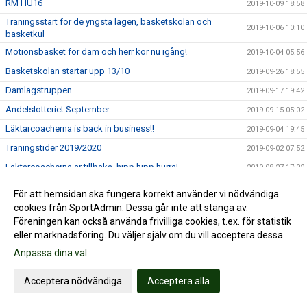
RM HU16
2019-10-09 18:58
Träningsstart för de yngsta lagen, basketskolan och
2019-10-06 10:10
basketkul
Motionsbasket för dam och herr kör nu igång!
2019-10-04 05:56
Basketskolan startar upp 13/10
2019-09-26 18:55
Damlagstruppen
2019-09-17 19:42
Andelslotteriet September
2019-09-15 05:02
Läktarcoacherna is back in business!!
2019-09-04 19:45
Träningstider 2019/2020
2019-09-02 07:52
Läktarcoacherna är tillbaka, hipp hipp hurra!
2019-08-27 17:22
Bra erbjudanden från Layup
2019-08-18 08:07
För att hemsidan ska fungera korrekt använder vi nödvändiga
Andelslotteriet augusti
2019-08-15 07:20
cookies från SportAdmin. Dessa går inte att stänga av.
Föreningen kan också använda frivilliga cookies, t.ex. för statistik
Nässjöfostrade Alma Larsson & Tintin Henningson uttagna
2019-07-31 23:29
eller marknadsföring. Du väljer själv om du vill acceptera dessa.
till EM i Makedonien!!
Anpassa dina val
Andelslotteriet dragning juli
2019-07-15 10:42
SÄSONGSKORT TILL NÄSSJÖ BASKETS HEMMAMATCHER I
2019-07-08 09:47
Acceptera nödvändiga
Acceptera alla
BASKETLIGAN
David Höök kallad till U20 landslaget
2019-07-04 08:31