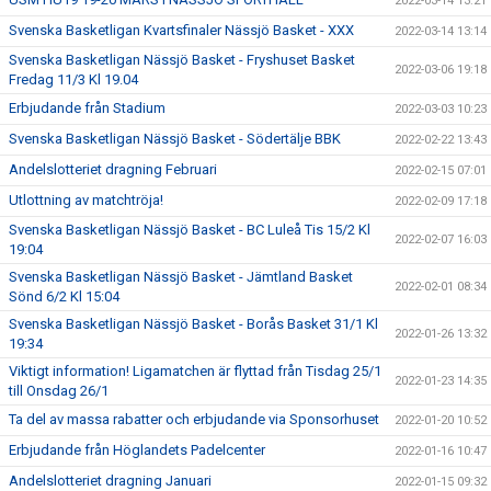
2022-03-14 13:21
Svenska Basketligan Kvartsfinaler Nässjö Basket - XXX
2022-03-14 13:14
Svenska Basketligan Nässjö Basket - Fryshuset Basket
2022-03-06 19:18
Fredag 11/3 Kl 19.04
Erbjudande från Stadium
2022-03-03 10:23
Svenska Basketligan Nässjö Basket - Södertälje BBK
2022-02-22 13:43
Andelslotteriet dragning Februari
2022-02-15 07:01
Utlottning av matchtröja!
2022-02-09 17:18
Svenska Basketligan Nässjö Basket - BC Luleå Tis 15/2 Kl
2022-02-07 16:03
19:04
Svenska Basketligan Nässjö Basket - Jämtland Basket
2022-02-01 08:34
Sönd 6/2 Kl 15:04
Svenska Basketligan Nässjö Basket - Borås Basket 31/1 Kl
2022-01-26 13:32
19:34
Viktigt information! Ligamatchen är flyttad från Tisdag 25/1
2022-01-23 14:35
till Onsdag 26/1
Ta del av massa rabatter och erbjudande via Sponsorhuset
2022-01-20 10:52
Erbjudande från Höglandets Padelcenter
2022-01-16 10:47
Andelslotteriet dragning Januari
2022-01-15 09:32