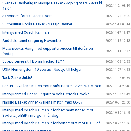
Svenska Basketligan Nässjö Basket - Köping Stars 28/11 kl
2022-11-21 08:49
19:04.
Säsongen första Green Room
2022-11-20 18:55
Slutresultat Borås Basket - Nässjö Basket
2022-11-19 07:44
Intervju med Coach Källman
2022-11-17 19:47
Andelslotteriet dragning November
2022-11-15 17:43
Matchvecka! Häng med supporterbussen till Borås på
2022-11-14 11:37
fredag
Supporterresa till Borås fredag 18/11
2022-11-08 12:53
USM Herr ungdom 19 spelas i Nässjö till helgen
2022-11-07 14:53
Tack Zarko Jukic!
2022-11-07 09:39
Förlust i kvällens match mot Borås Basket i Svenska cupen
2022-11-04 21:46
Intervjuer med Coach Engström och Derreck Brooks
2022-11-03 18:49
Nässjö Basket vinner kvällens match med 86-67
2022-10-31 23:00
Intervju med Coach Källman inför hemmamatchen mot
2022-10-30 16:15
Södertälje BBK i morgon måndag.
Intervju med Coach Källman inför bortamötet mot BC Luleå
2022-10-27 19:36