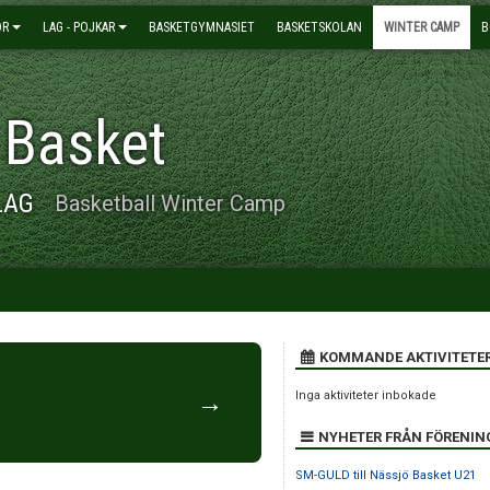
OR
LAG - POJKAR
BASKETGYMNASIET
BASKETSKOLAN
WINTER CAMP
B
 Basket
LAG
Basketball Winter Camp
KOMMANDE AKTIVITETE
→
Inga aktiviteter inbokade
NYHETER FRÅN FÖRENIN
SM-GULD till Nässjö Basket U21