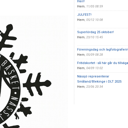
Herr!
Hem
,
11/05 08:59
JULFEST!
Hem
,
05/12 10:08
Superlördag 25 oktober!
Hem
,
23/10 15:45
Föreningsdag och lagfotograferi
Hem
,
05/09 08:28
Fritidskortet - så här går du tillväga
Hem
,
04/09 13:02
Nässjö representerar
Småland/Blekinge i DLT 2025
Hem
,
23/06 20:34