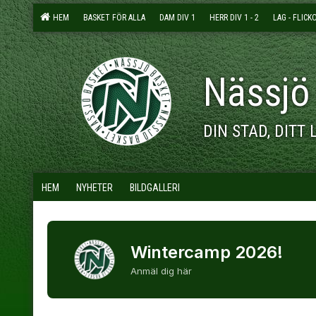
HEM
BASKET FÖR ALLA
DAM DIV 1
HERR DIV 1 - 2
LAG - FLICK
Nässjö
DIN STAD, DITT 
HEM
NYHETER
BILDGALLERI
Wintercamp 2026!
Anmäl dig här