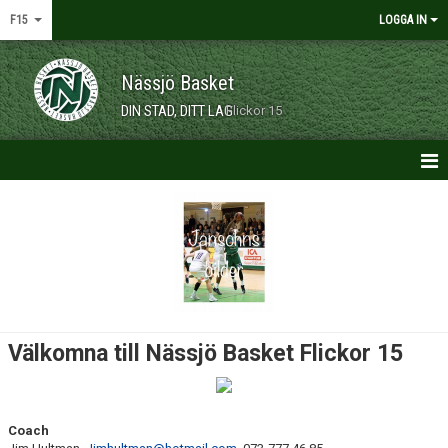
F15
LOGGA IN
Nässjö Basket
DIN STAD, DITT LAG
Flickor 15
HEM
NYHETER
KONTAKT
KALENDER
Välkomna till Nässjö Basket Flickor 15
TRUPPEN
FÖRSÄLJNING
Coach