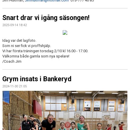
Jim Hultman,
Jimhultman@hotmail.com
073-777 46 85
Snart drar vi igång säsongen!
2025-09-14 18:42
Idag var det lagfoto.
Som ni ser fick vi proffshjälp.
Vi har första träningen torsdag 2/10 kl 16.00 - 17.00.
Välkomna både gamla som nya spelare!
/Coach Jim
Grym insats i Bankeryd
2024-11-30 21:05