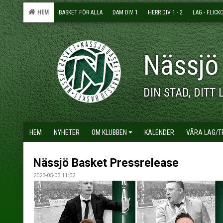
HEM
BASKET FÖR ALLA
DAM DIV 1
HERR DIV 1 - 2
LAG - FLICK
Nässjö
DIN STAD, DITT 
HEM
NYHETER
OM KLUBBEN
KALENDER
VÅRA LAG/
Nässjö Basket Pressrelease
2023-05-03 11:02