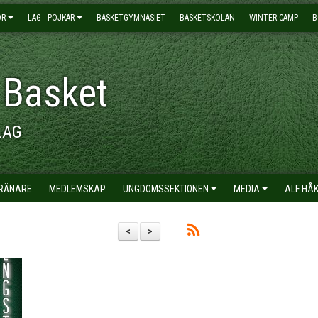
OR
LAG - POJKAR
BASKETGYMNASIET
BASKETSKOLAN
WINTER CAMP
B
 Basket
LAG
TRÄNARE
MEDLEMSKAP
UNGDOMSSEKTIONEN
MEDIA
ALF HÅ
<
>