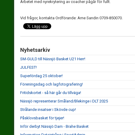
Arbetet med nyrekrytering av coacher pågår för fullt.
Vid frågor, kontakta Ordförande: Arne Sandin 0709-850070.
Nyhetsarkiv
SM-GULD till Nässjö Basket U21 Herr!
JULFEST!
Superlördag 25 oktober!
Föreningsdag och lagfotografering!
Fritidskortet - så här går du tillväga!
Nässjö representerar Småland/Blekinge i DLT 2025
Strålande insatser i Skövde cup!
Påsklovsbasket för tjejer!
Inför derbyt Nässjö Dam - Brahe Basket
Information Dataintrång i SportAdmin