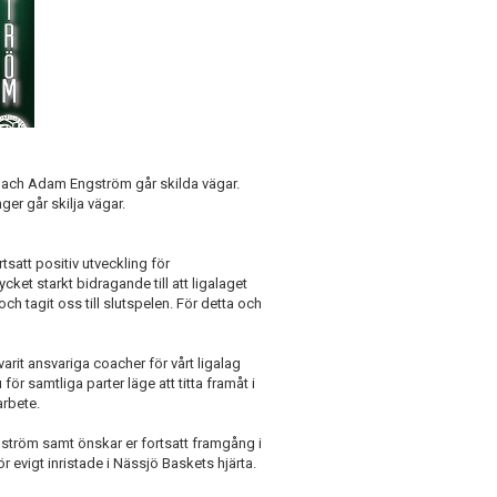
ach Adam Engström går skilda vägar.
er går skilja vägar.
tsatt positiv utveckling för
et starkt bidragande till att ligalaget
h tagit oss till slutspelen. För detta och
it ansvariga coacher för vårt ligalag
för samtliga parter läge att titta framåt i
arbete.
Engström samt önskar er fortsatt framgång i
r evigt inristade i Nässjö Baskets hjärta.