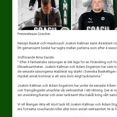
Pressrelease Coacher:
Nässjö Basket och Headcoach Joakim Källman samt Assistant co
Ett gemensamt beslut har tagits mellan parterna som efter 4 säsong
Ordförande Arne Sandin.
” Efter 4 fantastiska säsongen är det läge för en förändring och for
Elitverksamheten. Joakim Källman och Adam Engström har varit myck
de senaste säsongerna etablerat sig starkt i Svenska Basketligan oc
mycket annat kommer vi att vara dom evigt tacksamma.”
Joakim Källman och Adam Engström har under de senaste 4 åren var
och framgångsrikt utvecklat vår verksamhet i rätt riktning. Det är nu 
sin utveckling/karriär och även tacksamt titta bakåt kring vårt sam
Vi vill återigen rikta ett stort tack till Joakim Källman och Adam 
era fortsatta coachande roller eller inom annan verksamhet. Ni är fö