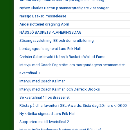
Nyhet! Charles Barton jr stannar ytterligare 2 säsonger.
Nässjö Basket Pressrelease
Andelslotteriet dragning April
NÄSSJÖ BASKETS PLANERINGSDAG
Säsongsavslutning, EB och domarutbildning
Lördagsgodis signerat Lars-Erik Hall
Christer Sabel invald i Nässjö Baskets Wall of Fame
Intervju med Coach Engström om morgondagens hemmamatch
Kvartsfinal 3
Intervju med Coach Källman
Intervju med Coach Källman och Derreck Brooks
Se kvartsfinal 1 hos Brasseriet
Rösta på dina favoriter i SBL-Awards. Sista dag 20 mars kl 08:00
Ny krönika signerad Lars-Erik Hall
Supporterresa till kvartsfinal 2
Intervju inför fredagens bortamatch mot BC Luleå