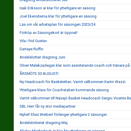
Isak Eriksson är klar för ytterligare en säsong
Joel Ekenstierna klar för ytterligare en säsong
Läs om vår arbetsplan för säsongen 2023/24
Förköp av Säsongskort är öppnat!
Vila i frid Gustav
Dartaye Ruffin
Andelslotteri dragning Juni
Oliver Malekzadegan klar som assisterande coach och tränare på
ÅRSMÖTE 30 AUGUSTI
Ny Headcoach för Basketettan. Varmt välkommen Karim Wazzi
Ytterligare klara för Coachstaben kommande säsong
Varmt välkommen till Nässjö Basket Headcoach Sergio Vicente B
SBL Herr får ny stor mediepartner
Nyhet! Elias Weibert förlänger ytterligare 2 säsonger.
Andelslotteriet dragning Maj
Abdou Medjedoub är klar för ytterligare en säsong