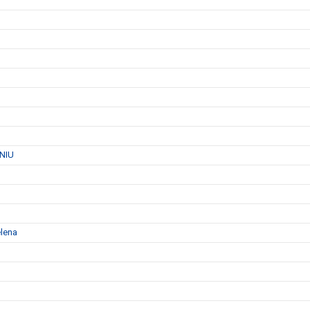
 NIU
elena