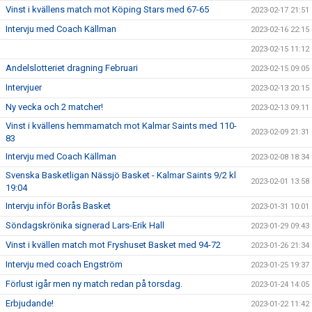
Vinst i kvällens match mot Köping Stars med 67-65
2023-02-17 21:51
Intervju med Coach Källman
2023-02-16 22:15
2023-02-15 11:12
Andelslotteriet dragning Februari
2023-02-15 09:05
Intervjuer
2023-02-13 20:15
Ny vecka och 2 matcher!
2023-02-13 09:11
Vinst i kvällens hemmamatch mot Kalmar Saints med 110-
2023-02-09 21:31
83
Intervju med Coach Källman
2023-02-08 18:34
Svenska Basketligan Nässjö Basket - Kalmar Saints 9/2 kl
2023-02-01 13:58
19:04
Intervju inför Borås Basket
2023-01-31 10:01
Söndagskrönika signerad Lars-Erik Hall
2023-01-29 09:43
Vinst i kvällen match mot Fryshuset Basket med 94-72
2023-01-26 21:34
Intervju med coach Engström
2023-01-25 19:37
Förlust igår men ny match redan på torsdag.
2023-01-24 14:05
Erbjudande!
2023-01-22 11:42