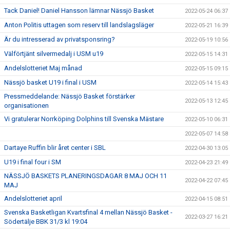
Tack Daniel! Daniel Hansson lämnar Nässjö Basket
2022-05-24 06:37
Anton Politis uttagen som reserv till landslagsläger
2022-05-21 16:39
Är du intresserad av privatsponsring?
2022-05-19 10:56
Välförtjänt silvermedalj i USM u19
2022-05-15 14:31
Andelslotteriet Maj månad
2022-05-15 09:15
Nässjö basket U19 i final i USM
2022-05-14 15:43
Pressmeddelande: Nässjö Basket förstärker
2022-05-13 12:45
organisationen
Vi gratulerar Norrköping Dolphins till Svenska Mästare
2022-05-10 06:31
2022-05-07 14:58
Dartaye Ruffin blir året center i SBL
2022-04-30 13:05
U19 i final four i SM
2022-04-23 21:49
NÄSSJÖ BASKETS PLANERINGSDAGAR 8 MAJ OCH 11
2022-04-22 07:45
MAJ
Andelslotteriet april
2022-04-15 08:51
Svenska Basketligan Kvartsfinal 4 mellan Nässjö Basket -
2022-03-27 16:21
Södertälje BBK 31/3 kl 19:04