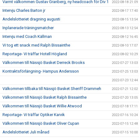
Varmt välkommen Gustav Granberg, ny headcoach för Div 1
2022-08-18 21:09
Intervju Charles Barton jr
2022-08-17 17:40
Andelslotteriet dragning augusti
2022-08-15 13:54
Inplanerade träningsmatcher
2022-08-13 12:54
Intervju med Coach Källman
2022-08-12 16:45
Vi tog ett snack med Ralph Bissainthe
2022-08-10 17:07
Reportage- Vi träffar Hotell Högland
2022-08-02 10:29
Välkommen till Nässjö Basket Derreck Brooks
2022-07-27 13:03
Kontraktsförlängning- Hampus Andersson
2022-07-25 13:03
2022-07-23 12:44
Välkommen tillbaka till Nässjö Basket Sheriff Drammeh
2022-07-21 12:02
Välkommen till Nässjö Basket Ralph Bissainthe
2022-07-20 13:05
Välkommen till Nässjö Basket Willie Atwood
2022-07-18 17:11
Reportage- Vi träffar Optiker Karvik
2022-07-16 10:24
Välkommen till Nässjö Basket Oliver Cupan
2022-07-15 12:48
Andelslotteriet Juli månad
2022-07-15 10:00