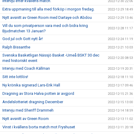
Intervju efter kvällens match.
2022-12-30 22:06
Extra uppmaning till alla med förköp i morgon fredag.
2022-12-29 18:49
Nytt avsnitt av Green Room med Dartaye och Abdou
2022-12-29 13:46
Vill du som privatperson vara med och bidra kring
2022-12-28 11:17
Bjudmatchen 13 Januari?
God jul och Gott nytt år!
2022-12-24 11:19
Ralph Bissanthe
2022-12-21 10:03
Svenska Basketligan Nässjö Basket -Umeå BSKT 30 dec
2022-12-20 08:53
med historiskt event
Intervju med Coach Källman
2022-12-19 20:31
Sitt inte lottlös!
2022-12-18 11:10
Ny krönika signerad Lars-Erik Hall
2022-12-17 09:46
Dragning av Stora Halva potten är avgjord
2022-12-15 21:36
Andelslotteriet dragning December
2022-12-15 13:00
Intervju med Sheriff Drammeh
2022-12-14 18:59
Nytt avsnitt av Green Room
2022-12-13 11:02
Vinst i kvällens borta match mot Fryshuset
2022-12-11 20:18