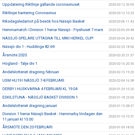
Uppdatering Riktlinje gällande coronaviruset
2020-03-12 20:09
Riktlinjer hantering Coronavirus
2020-03-12 10:23
Riksdagsledamot på besök hos Nässjö Basket
2020-03-06 11:43
Hemmamatch i Division 1 herrar Nässjö - Fryshuset 7 mars
2020-03-05 09:48
NÄSSJÖ-SPELARE UTTAGNA TILL MIKI HERKEL CUP!
2020-03-04 20:42
Nässjö div 1 - Huddinge 82-69
2020-02-23 18:06
Årsmöte 2020
2020-02-20 21:37
Högland - Tälje div 1
2020-02-16 20:35
Andelslotteriet dragning februari
2020-02-15 19:20
USM HU19 I NÄSSJÖ 7-8 FEBRUARI
2020-02-04 16:38
DERBY I HUSKVARNA 4 FEBRUARI KL 19.04
2020-01-29 10:20
ESKILSTUNA - NÄSSJÖ BASKET DIVISION 1
2020-01-18 23:00
Andelslotteriet dragning januari
2020-01-15 08:27
Division 1 herrar Nässjö Basket - Hammarby lördagen den
2020-01-10 10:31
11 januari kl 15.00
ÅRSMÖTE DEN 20 FEBRUARI
2020-01-09 18:05