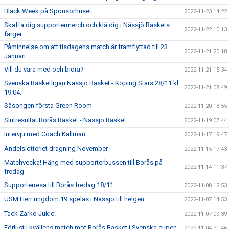
Black Week på Sponsorhuset
2022-11-23 14:22
Skaffa dig supportermerch och klä dig i Nässjö Baskets
2022-11-22 10:13
färger.
Påminnelse om att tisdagens match är framflyttad till 23
2022-11-21 20:18
Januari
Vill du vara med och bidra?
2022-11-21 15:34
Svenska Basketligan Nässjö Basket - Köping Stars 28/11 kl
2022-11-21 08:49
19:04.
Säsongen första Green Room
2022-11-20 18:55
Slutresultat Borås Basket - Nässjö Basket
2022-11-19 07:44
Intervju med Coach Källman
2022-11-17 19:47
Andelslotteriet dragning November
2022-11-15 17:43
Matchvecka! Häng med supporterbussen till Borås på
2022-11-14 11:37
fredag
Supporterresa till Borås fredag 18/11
2022-11-08 12:53
USM Herr ungdom 19 spelas i Nässjö till helgen
2022-11-07 14:53
Tack Zarko Jukic!
2022-11-07 09:39
Förlust i kvällens match mot Borås Basket i Svenska cupen
2022-11-04 21:46