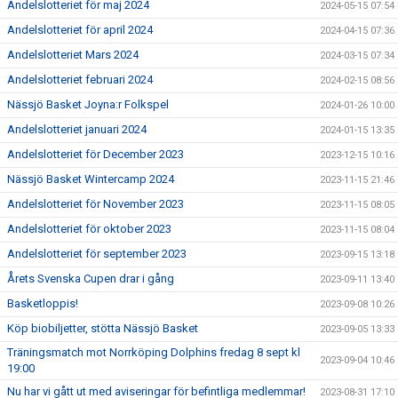
Andelslotteriet för maj 2024
2024-05-15 07:54
Andelslotteriet för april 2024
2024-04-15 07:36
Andelslotteriet Mars 2024
2024-03-15 07:34
Andelslotteriet februari 2024
2024-02-15 08:56
Nässjö Basket Joyna:r Folkspel
2024-01-26 10:00
Andelslotteriet januari 2024
2024-01-15 13:35
Andelslotteriet för December 2023
2023-12-15 10:16
Nässjö Basket Wintercamp 2024
2023-11-15 21:46
Andelslotteriet för November 2023
2023-11-15 08:05
Andelslotteriet för oktober 2023
2023-11-15 08:04
Andelslotteriet för september 2023
2023-09-15 13:18
Årets Svenska Cupen drar i gång
2023-09-11 13:40
Basketloppis!
2023-09-08 10:26
Köp biobiljetter, stötta Nässjö Basket
2023-09-05 13:33
Träningsmatch mot Norrköping Dolphins fredag 8 sept kl
2023-09-04 10:46
19:00
Nu har vi gått ut med aviseringar för befintliga medlemmar!
2023-08-31 17:10