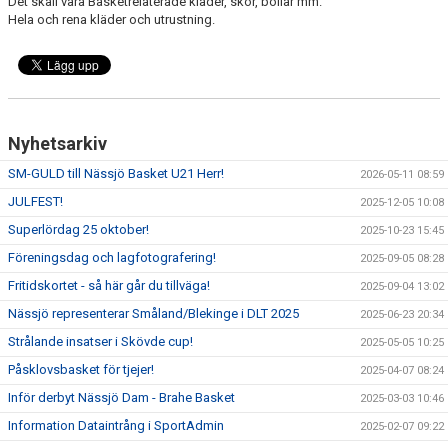
Det skall vara Basketrelaterade kläder, skor, bollar mm.
Hela och rena kläder och utrustning.
Nyhetsarkiv
SM-GULD till Nässjö Basket U21 Herr!
2026-05-11 08:59
JULFEST!
2025-12-05 10:08
Superlördag 25 oktober!
2025-10-23 15:45
Föreningsdag och lagfotografering!
2025-09-05 08:28
Fritidskortet - så här går du tillväga!
2025-09-04 13:02
Nässjö representerar Småland/Blekinge i DLT 2025
2025-06-23 20:34
Strålande insatser i Skövde cup!
2025-05-05 10:25
Påsklovsbasket för tjejer!
2025-04-07 08:24
Inför derbyt Nässjö Dam - Brahe Basket
2025-03-03 10:46
Information Dataintrång i SportAdmin
2025-02-07 09:22