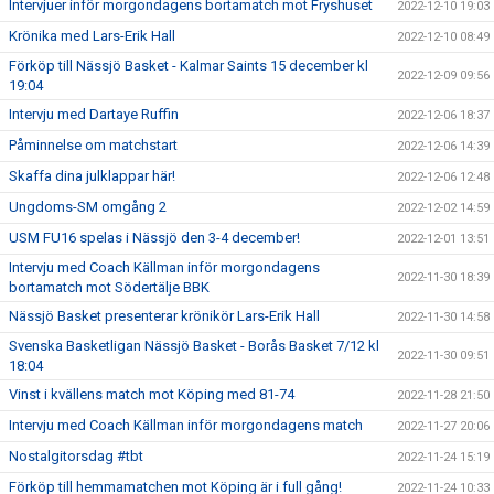
Intervjuer inför morgondagens bortamatch mot Fryshuset
2022-12-10 19:03
Krönika med Lars-Erik Hall
2022-12-10 08:49
Förköp till Nässjö Basket - Kalmar Saints 15 december kl
2022-12-09 09:56
19:04
Intervju med Dartaye Ruffin
2022-12-06 18:37
Påminnelse om matchstart
2022-12-06 14:39
Skaffa dina julklappar här!
2022-12-06 12:48
Ungdoms-SM omgång 2
2022-12-02 14:59
USM FU16 spelas i Nässjö den 3-4 december!
2022-12-01 13:51
Intervju med Coach Källman inför morgondagens
2022-11-30 18:39
bortamatch mot Södertälje BBK
Nässjö Basket presenterar krönikör Lars-Erik Hall
2022-11-30 14:58
Svenska Basketligan Nässjö Basket - Borås Basket 7/12 kl
2022-11-30 09:51
18:04
Vinst i kvällens match mot Köping med 81-74
2022-11-28 21:50
Intervju med Coach Källman inför morgondagens match
2022-11-27 20:06
Nostalgitorsdag #tbt
2022-11-24 15:19
Förköp till hemmamatchen mot Köping är i full gång!
2022-11-24 10:33