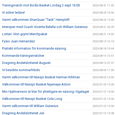
Träningmatch mot Borås Basket Lördag 2 sept 16:00
2023-08-31 11:05
Vi söker ledare!
2023-08-29 10:46
Varmt välkommen ShanQuan "Tank" Hemphill!
2023-08-25 13:00
Intervjuer med Coach Vicente Beleña och William Gutenius
2023-08-21 20:39
Lotteri: Vinn grymt Merchpaket
2023-08-21 14:05
Fysio Juan Hernandez
2023-08-19 16:10
Pratiskt information för kommande säsong.
2023-08-18 10:44
Kommande träningsmatcher
2023-08-15 13:51
Dragning Andelslotteriet Augusti
2023-08-15 07:37
Vi besökte sommarfritids
2023-08-04 11:00
Varmt välkommen till Nässjö Basket Herman Kihlman
2023-08-03 13:00
Välkommen till Nässjö Basket Nyameye Adom
2023-07-29 13:00
Mio Hjalmarsson är klar för ytterligare en säsong i ligalaget.
2023-07-27 13:00
Välkommen till Nässjö Basket Cole Long
2023-07-25 13:00
Varmt välkommen till William Gutenius
2023-07-22 13:00
Dragning Andelslotteriet Juli
2023-07-15 13:38