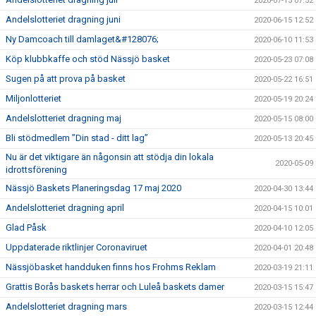
2020-07-15 07:52
Andelslotteriet dragning juni
2020-06-15 12:52
Ny Damcoach till damlaget&#128076;
2020-06-10 11:53
Köp klubbkaffe och stöd Nässjö basket
2020-05-23 07:08
Sugen på att prova på basket
2020-05-22 16:51
Miljonlotteriet
2020-05-19 20:24
Andelslotteriet dragning maj
2020-05-15 08:00
Bli stödmedlem ”Din stad - ditt lag”
2020-05-13 20:45
Nu är det viktigare än någonsin att stödja din lokala
2020-05-09
idrottsförening
Nässjö Baskets Planeringsdag 17 maj 2020
2020-04-30 13:44
Andelslotteriet dragning april
2020-04-15 10:01
Glad Påsk
2020-04-10 12:05
Uppdaterade riktlinjer Coronaviruet
2020-04-01 20:48
Nässjöbasket handduken finns hos Frohms Reklam
2020-03-19 21:11
Grattis Borås baskets herrar och Luleå baskets damer
2020-03-15 15:47
Andelslotteriet dragning mars
2020-03-15 12:44