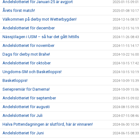
Andelslotteriet för Januari-25 är avgjort
2025-01-15 09:01
Årets först match!
2025-01-08 10:17
Välkommen på derby mot Wetterbygden!
2024-12-16 08:57
Andelslotteriet för december
2024-12-15 16:19
Nässjölagen i USM – så har det gått hittills
2024-11-26 08:43
Andelslotteriet för november
2024-11-15 14:17
Dags för derby mot Brahe!
2024-10-22 16:00
Andelslotteriet för oktober
2024-10-15 17:42
Ungdoms-SM och Basketloppis!
2024-10-15 10:19
Basketloppis!
2024-10-09 15:39
Seriepremiär för Damerna!
2024-10-09 15:06
Andelslotteriet för september
2024-09-15 09:02
Andelslotteriet för augusti
2024-08-15 09:05
Andelslotteriet för Juli
2024-07-15 08:46
Halva Pottendagningen är slutförd, här är vinnaren!
2024-06-30 10:34
Andelslotteriet för Juni
2024-06-15 08:33