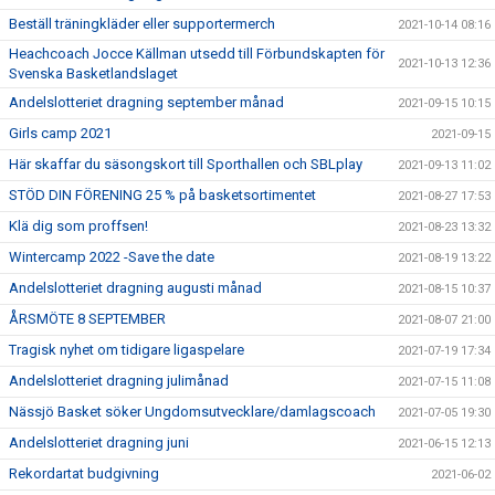
Beställ träningkläder eller supportermerch
2021-10-14 08:16
Heachcoach Jocce Källman utsedd till Förbundskapten för
2021-10-13 12:36
Svenska Basketlandslaget
Andelslotteriet dragning september månad
2021-09-15 10:15
Girls camp 2021
2021-09-15
Här skaffar du säsongskort till Sporthallen och SBLplay
2021-09-13 11:02
STÖD DIN FÖRENING 25 % på basketsortimentet
2021-08-27 17:53
Klä dig som proffsen!
2021-08-23 13:32
Wintercamp 2022 -Save the date
2021-08-19 13:22
Andelslotteriet dragning augusti månad
2021-08-15 10:37
ÅRSMÖTE 8 SEPTEMBER
2021-08-07 21:00
Tragisk nyhet om tidigare ligaspelare
2021-07-19 17:34
Andelslotteriet dragning julimånad
2021-07-15 11:08
Nässjö Basket söker Ungdomsutvecklare/damlagscoach
2021-07-05 19:30
Andelslotteriet dragning juni
2021-06-15 12:13
Rekordartat budgivning
2021-06-02