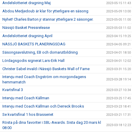
Andelslotteriet dragning Maj
2023-05-15 11:43
Abdou Medjedoub är klar för ytterligare en säsong
2023-05-09 13:00
Nyhet! Charles Barton jr stannar ytterligare 2 säsonger.
2023-05-05 11:00
Nässjö Basket Pressrelease
2023-05-03 11:02
Andelslotteriet dragning April
2023-04-15 19:25
NÄSSJÖ BASKETS PLANERINGSDAG
2023-04-05 09:21
Säsongsavslutning, EB och domarutbildning
2023-04-01 18:50
Lördagsgodis signerat Lars-Erik Hall
2023-04-01 12:02
Christer Sabel invald i Nässjö Baskets Wall of Fame
2023-03-31 15:20
Intervju med Coach Engström om morgondagens
2023-03-28 19:14
hemmamatch
Kvartsfinal 3
2023-03-27 10:34
Intervju med Coach Källman
2023-03-25 17:45
Intervju med Coach Källman och Derreck Brooks
2023-03-23 18:41
Se kvartsfinal 1 hos Brasseriet
2023-03-21 17:31
Rösta på dina favoriter i SBL-Awards. Sista dag 20 mars kl
2023-03-18 12:23
08:00