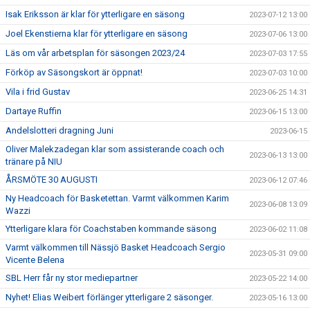
Isak Eriksson är klar för ytterligare en säsong
2023-07-12 13:00
Joel Ekenstierna klar för ytterligare en säsong
2023-07-06 13:00
Läs om vår arbetsplan för säsongen 2023/24
2023-07-03 17:55
Förköp av Säsongskort är öppnat!
2023-07-03 10:00
Vila i frid Gustav
2023-06-25 14:31
Dartaye Ruffin
2023-06-15 13:00
Andelslotteri dragning Juni
2023-06-15
Oliver Malekzadegan klar som assisterande coach och
2023-06-13 13:00
tränare på NIU
ÅRSMÖTE 30 AUGUSTI
2023-06-12 07:46
Ny Headcoach för Basketettan. Varmt välkommen Karim
2023-06-08 13:09
Wazzi
Ytterligare klara för Coachstaben kommande säsong
2023-06-02 11:08
Varmt välkommen till Nässjö Basket Headcoach Sergio
2023-05-31 09:00
Vicente Belena
SBL Herr får ny stor mediepartner
2023-05-22 14:00
Nyhet! Elias Weibert förlänger ytterligare 2 säsonger.
2023-05-16 13:00