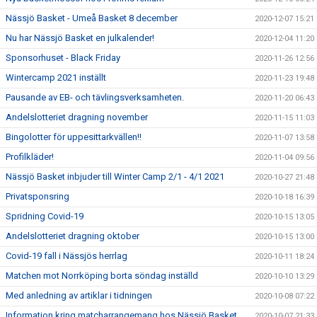
Nässjö Basket - Umeå Basket 8 december
2020-12-07 15:21
Nu har Nässjö Basket en julkalender!
2020-12-04 11:20
Sponsorhuset - Black Friday
2020-11-26 12:56
Wintercamp 2021 inställt
2020-11-23 19:48
Pausande av EB- och tävlingsverksamheten.
2020-11-20 06:43
Andelslotteriet dragning november
2020-11-15 11:03
Bingolotter för uppesittarkvällen!!
2020-11-07 13:58
Profilkläder!
2020-11-04 09:56
Nässjö Basket inbjuder till Winter Camp 2/1 - 4/1 2021
2020-10-27 21:48
Privatsponsring
2020-10-18 16:39
Spridning Covid-19
2020-10-15 13:05
Andelslotteriet dragning oktober
2020-10-15 13:00
Covid-19 fall i Nässjös herrlag
2020-10-11 18:24
Matchen mot Norrköping borta söndag inställd
2020-10-10 13:29
Med anledning av artiklar i tidningen
2020-10-08 07:22
Information kring matcharrangemang hos Nässjö Basket
2020-10-07 21:33