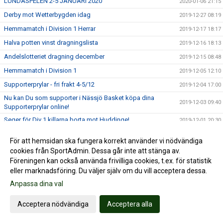
LUNDASPELEN 2-5 JANUARI 2020
2020-01-06 21:15
Derby mot Wetterbygden idag
2019-12-27 08:19
Hemmamatch i Division 1 Herrar
2019-12-17 18:17
Halva potten vinst dragningslista
2019-12-16 18:13
Andelslotteriet dragning december
2019-12-15 08:48
Hemmamatch i Division 1
2019-12-05 12:10
Supporterprylar - fri frakt 4-5/12
2019-12-04 17:00
Nu kan Du som supporter i Nässjö Basket köpa dina
2019-12-03 09:40
Supporterprylar online!
Seger för Div 1 killarna borta mot Huddinge!
2019-12-01 20:30
Julerbjudande bortapaket - Nässjö Basket
2019-11-27 21:48
För att hemsidan ska fungera korrekt använder vi nödvändiga
RM HU16
2019-11-26 11:38
cookies från SportAdmin. Dessa går inte att stänga av.
Föreningen kan också använda frivilliga cookies, t.ex. för statistik
Melina Curiander is the thing!!!
2019-11-24 21:44
eller marknadsföring. Du väljer själv om du vill acceptera dessa.
Hemmamatch i Division 1 Herrar!
2019-11-20 11:12
Anpassa dina val
Profilkläder
2019-11-18 13:43
USM HU-17
Acceptera nödvändiga
Acceptera alla
2019-11-17 14:44
Andelslotteri dragning november
2019-11-15 15:53