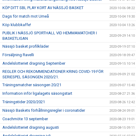
KÖP DITT SBL PLAY KORT AV NÄSSJÖ BASKET
2020-10-06 08:22
Dags för match mot Umeå
2020-10-04 19:30
Köp klubbkaffe!
2020-10-04 13:26
PUBLIK I NÄSSJÖ SPORTHALL VID HEMMAMATCHER I
2020-09-29 14:10
BASKETLIGAN
Nässjö basket profilkläder
2020-09-19 07:10
Försäljning Ravelli
2020-09-18 09:47
Andelslotteriet dragning September
2020-09-15 10:14
REGLER OCH REKOMMENDATIONER KRING COVID-19 FÖR
2020-09-09 21:02
SERIESPEL SÄSONGEN 2020/21.
Träningsmatcher säsongen 20/21
2020-09-07 15:40
Information inför ligalagets säsongstart
2020-08-27 21:36
Träningstider 2020/2021
2020-08-26 12:42
Nässjö Baskets förhållningsregler i coronatider
2020-08-24 09:01
Coachmöte 13 september
2020-08-23 19:01
Andelslotteriet dragning augusti
2020-08-15 09:11
Andelslotteriet dragning juli