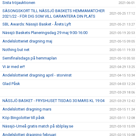
Sista tröjauktionen
2021-06-01
SÄSONGSKORT TILL NÄSSJÖ BASKETS HEMMAMATCHER
2021-05-25 17:12
2021/22 - FÖR DIG SOM VILL GARANTERA DIN PLATS
SBL Awards: Nässjö Basket - Årets Lyft
2021-05-21 13:27
Nässjö Baskets Planeringsdag 29 maj 9:00-16:00
2021-05-19 20:53
Andelslotteriet dragning maj
2021-05-15 09:05
Nothing but net
2021-05-11 19:33
Semifinalsdags på hemmaplan
2021-05-10 05:50
Vi är med er!!
2021-04-29 13:25
Andelslotteriet dragning april - storvinst
2021-04-15 10:34
Glad Påsk
2021-04-03 12:24
2021-03-29 18:06
NÄSSJÖ BASKET - FRYSHUSET TISDAG 30 MARS KL 19:04
2021-03-29 12:42
Andelslotteri dragning mars
2021-03-15 11:24
Köp Bingolotter till påsk
2021-03-11 12:08
Nässjö-Umeå gratis match på sblplay.se
2021-03-10 15:09
Andelslotteri dragning februari
2021-02-15 10:08