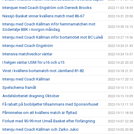
Intervjuer med Coach Engström och Derreck Brooks
2022-11-03 18:49
Nässjö Basket vinner kvällens match med 86-67
2022-10-31 23:00
Intervju med Coach Källman inför hemmamatchen mot
2022-10-30 16:15
Södertälje BBK i morgon måndag.
Intervju med Coach Källman inför bortamötet mot BC Luleå
2022-10-27 19:36
Intervju med Coach Engström
2022-10-24 21:43
Intensiva matchveckor väntar
2022-10-24 15:57
I helgen väntar USM för u16 och u15
2022-10-20 20:23
Vinst i kvällens bortamatch mot Jämtland 81-82
2022-10-18 21:31
Intervju med Coach Källman
2022-10-17 20:13
Spelschema framåt
2022-10-15 11:51
Andelslotteriet dragning Oktober
2022-10-15 10:09
Få rabatt på biobiljetter tillsammans med Sponsorhuset
2022-10-13 11:10
Påminnelse om att kvällens match är flyttad.
2022-10-11 18:54
Förlust med 90-99 mot Umeå Basket efter förlängning
2022-10-07 22:28
Intervju med Coach Källman och Zarko Jukic
2022-10-05 20:30