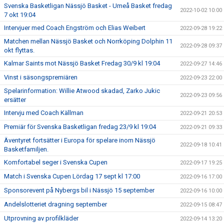
Svenska Basketligan Nässjö Basket - Umeå Basket fredag
2022-10-02 10:00
7 okt 19:04
Intervjuer med Coach Engström och Elias Weibert
2022-09-28 19:22
Matchen mellan Nässjö Basket och Norrköping Dolphin 11
2022-09-28 09:37
okt flyttas.
Kalmar Saints mot Nässjö Basket Fredag 30/9 kl 19:04
2022-09-27 14:46
Vinst i säsongspremiären
2022-09-23 22:00
Spelarinformation: Willie Atwood skadad, Zarko Jukic
2022-09-23 09:56
ersätter
Intervju med Coach Källman
2022-09-21 20:53
Premiär för Svenska Basketligan fredag 23/9 kl 19:04
2022-09-21 09:33
Äventyret fortsätter i Europa för spelare inom Nässjö
2022-09-18 10:41
Basketfamiljen.
Komfortabel seger i Svenska Cupen
2022-09-17 19:25
Match i Svenska Cupen Lördag 17 sept kl 17:00
2022-09-16 17:00
Sponsorevent på Nybergs bil i Nässjö 15 september
2022-09-16 10:00
Andelslotteriet dragning september
2022-09-15 08:47
Utprovning av profilkläder
2022-09-14 13:20