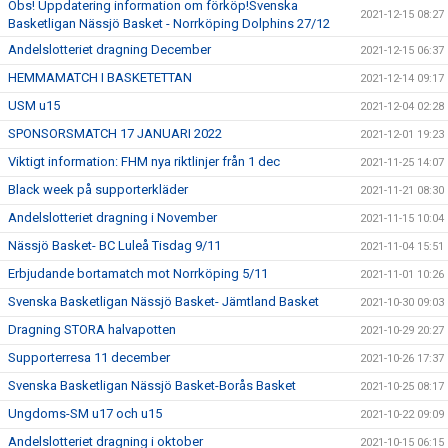
Obs! Uppdatering information om förköp!Svenska
2021-12-15 08:27
Basketligan Nässjö Basket - Norrköping Dolphins 27/12
Andelslotteriet dragning December
2021-12-15 06:37
HEMMAMATCH I BASKETETTAN
2021-12-14 09:17
USM u15
2021-12-04 02:28
SPONSORSMATCH 17 JANUARI 2022
2021-12-01 19:23
Viktigt information: FHM nya riktlinjer från 1 dec
2021-11-25 14:07
Black week på supporterkläder
2021-11-21 08:30
Andelslotteriet dragning i November
2021-11-15 10:04
Nässjö Basket- BC Luleå Tisdag 9/11
2021-11-04 15:51
Erbjudande bortamatch mot Norrköping 5/11
2021-11-01 10:26
Svenska Basketligan Nässjö Basket- Jämtland Basket
2021-10-30 09:03
Dragning STORA halvapotten
2021-10-29 20:27
Supporterresa 11 december
2021-10-26 17:37
Svenska Basketligan Nässjö Basket-Borås Basket
2021-10-25 08:17
Ungdoms-SM u17 och u15
2021-10-22 09:09
Andelslotteriet dragning i oktober
2021-10-15 06:15