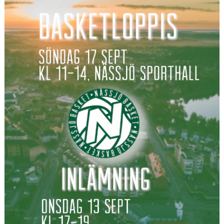
UNGDOMSSEKTIONEN
MEDIA
ALF HÅKANSSONS MINNESFOND