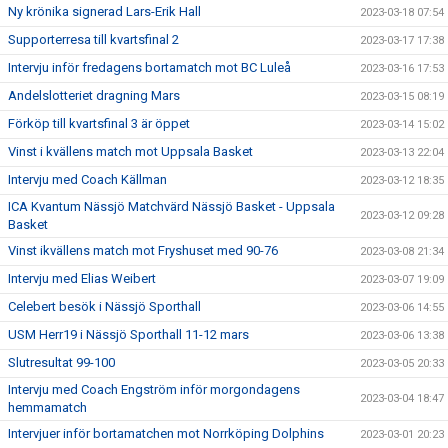
Ny krönika signerad Lars-Erik Hall
2023-03-18 07:54
Supporterresa till kvartsfinal 2
2023-03-17 17:38
Intervju inför fredagens bortamatch mot BC Luleå
2023-03-16 17:53
Andelslotteriet dragning Mars
2023-03-15 08:19
Förköp till kvartsfinal 3 är öppet
2023-03-14 15:02
Vinst i kvällens match mot Uppsala Basket
2023-03-13 22:04
Intervju med Coach Källman
2023-03-12 18:35
ICA Kvantum Nässjö Matchvärd Nässjö Basket - Uppsala
2023-03-12 09:28
Basket
Vinst ikvällens match mot Fryshuset med 90-76
2023-03-08 21:34
Intervju med Elias Weibert
2023-03-07 19:09
Celebert besök i Nässjö Sporthall
2023-03-06 14:55
USM Herr19 i Nässjö Sporthall 11-12 mars
2023-03-06 13:38
Slutresultat 99-100
2023-03-05 20:33
Intervju med Coach Engström inför morgondagens
2023-03-04 18:47
hemmamatch
Intervjuer inför bortamatchen mot Norrköping Dolphins
2023-03-01 20:23