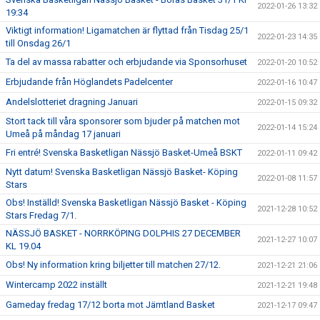
2022-01-26 13:32
19:34
Viktigt information! Ligamatchen är flyttad från Tisdag 25/1
2022-01-23 14:35
till Onsdag 26/1
Ta del av massa rabatter och erbjudande via Sponsorhuset
2022-01-20 10:52
Erbjudande från Höglandets Padelcenter
2022-01-16 10:47
Andelslotteriet dragning Januari
2022-01-15 09:32
Stort tack till våra sponsorer som bjuder på matchen mot
2022-01-14 15:24
Umeå på måndag 17 januari
Fri entré! Svenska Basketligan Nässjö Basket-Umeå BSKT
2022-01-11 09:42
Nytt datum! Svenska Basketligan Nässjö Basket- Köping
2022-01-08 11:57
Stars
Obs! Inställd! Svenska Basketligan Nässjö Basket - Köping
2021-12-28 10:52
Stars Fredag 7/1.
NÄSSJÖ BASKET - NORRKÖPING DOLPHIS 27 DECEMBER
2021-12-27 10:07
KL 19.04
Obs! Ny information kring biljetter till matchen 27/12.
2021-12-21 21:06
Wintercamp 2022 inställt
2021-12-21 19:48
Gameday fredag 17/12 borta mot Jämtland Basket
2021-12-17 09:47