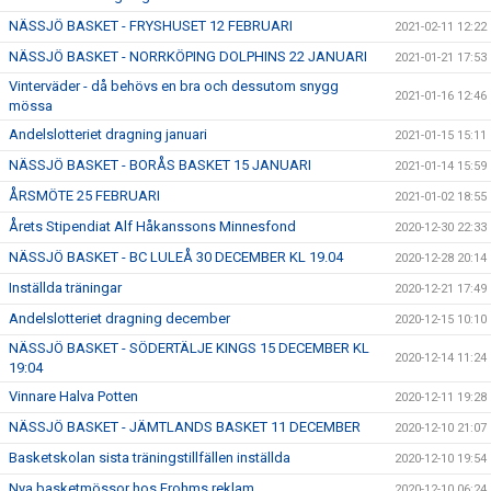
NÄSSJÖ BASKET - FRYSHUSET 12 FEBRUARI
2021-02-11 12:22
NÄSSJÖ BASKET - NORRKÖPING DOLPHINS 22 JANUARI
2021-01-21 17:53
Vinterväder - då behövs en bra och dessutom snygg
2021-01-16 12:46
mössa
Andelslotteriet dragning januari
2021-01-15 15:11
NÄSSJÖ BASKET - BORÅS BASKET 15 JANUARI
2021-01-14 15:59
ÅRSMÖTE 25 FEBRUARI
2021-01-02 18:55
Årets Stipendiat Alf Håkanssons Minnesfond
2020-12-30 22:33
NÄSSJÖ BASKET - BC LULEÅ 30 DECEMBER KL 19.04
2020-12-28 20:14
Inställda träningar
2020-12-21 17:49
Andelslotteriet dragning december
2020-12-15 10:10
NÄSSJÖ BASKET - SÖDERTÄLJE KINGS 15 DECEMBER KL
2020-12-14 11:24
19:04
Vinnare Halva Potten
2020-12-11 19:28
NÄSSJÖ BASKET - JÄMTLANDS BASKET 11 DECEMBER
2020-12-10 21:07
Basketskolan sista träningstillfällen inställda
2020-12-10 19:54
Nya basketmössor hos Frohms reklam
2020-12-10 06:24