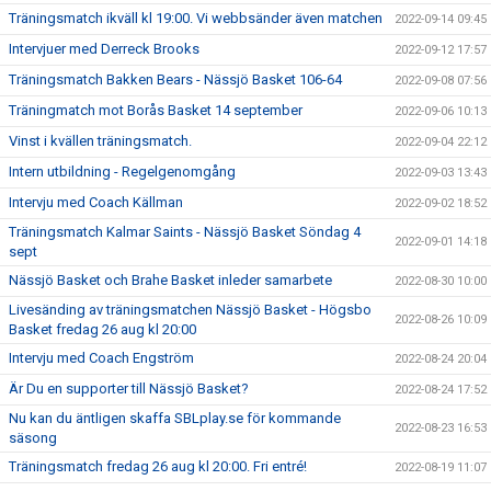
Träningsmatch ikväll kl 19:00. Vi webbsänder även matchen
2022-09-14 09:45
Intervjuer med Derreck Brooks
2022-09-12 17:57
Träningsmatch Bakken Bears - Nässjö Basket 106-64
2022-09-08 07:56
Träningmatch mot Borås Basket 14 september
2022-09-06 10:13
Vinst i kvällen träningsmatch.
2022-09-04 22:12
Intern utbildning - Regelgenomgång
2022-09-03 13:43
Intervju med Coach Källman
2022-09-02 18:52
Träningsmatch Kalmar Saints - Nässjö Basket Söndag 4
2022-09-01 14:18
sept
Nässjö Basket och Brahe Basket inleder samarbete
2022-08-30 10:00
Livesänding av träningsmatchen Nässjö Basket - Högsbo
2022-08-26 10:09
Basket fredag 26 aug kl 20:00
Intervju med Coach Engström
2022-08-24 20:04
Är Du en supporter till Nässjö Basket?
2022-08-24 17:52
Nu kan du äntligen skaffa SBLplay.se för kommande
2022-08-23 16:53
säsong
Träningsmatch fredag 26 aug kl 20:00. Fri entré!
2022-08-19 11:07