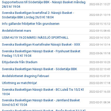
Supporterbuss till Södertälje BBK - Nässjö Basket måndag
2022-03-21 13:27
28/3 kl 19:04
Svenska Basketligan kvartsfinal 2- Nässjö Basket -
2022-03-21 13:19
Södertälje BBK Lördag 26/3 Kl 18:04
Info gällande fribiljetter från grundserien
2022-03-15 15:12
Andelslotteriet mars
2022-03-15 08:45
USM HU19 19-20 MARS I NÄSSJÖ SPORTHALL
2022-03-14 13:21
Svenska Basketligan Kvartsfinaler Nässjö Basket - XXX
2022-03-14 13:14
Svenska Basketligan Nässjö Basket - Fryshuset Basket
2022-03-06 19:18
Fredag 11/3 Kl 19.04
Erbjudande från Stadium
2022-03-03 10:23
Svenska Basketligan Nässjö Basket - Södertälje BBK
2022-02-22 13:43
Andelslotteriet dragning Februari
2022-02-15 07:01
Utlottning av matchtröja!
2022-02-09 17:18
Svenska Basketligan Nässjö Basket - BC Luleå Tis 15/2 Kl
2022-02-07 16:03
19:04
Svenska Basketligan Nässjö Basket - Jämtland Basket
2022-02-01 08:34
Sönd 6/2 Kl 15:04
Svenska Basketligan Nässjö Basket - Borås Basket 31/1 Kl