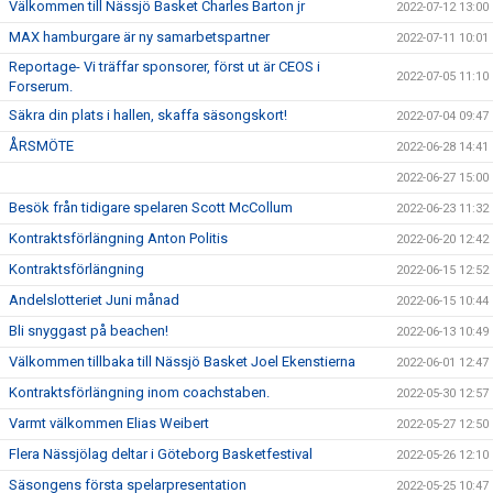
Välkommen till Nässjö Basket Charles Barton jr
2022-07-12 13:00
MAX hamburgare är ny samarbetspartner
2022-07-11 10:01
Reportage- Vi träffar sponsorer, först ut är CEOS i
2022-07-05 11:10
Forserum.
Säkra din plats i hallen, skaffa säsongskort!
2022-07-04 09:47
ÅRSMÖTE
2022-06-28 14:41
2022-06-27 15:00
Besök från tidigare spelaren Scott McCollum
2022-06-23 11:32
Kontraktsförlängning Anton Politis
2022-06-20 12:42
Kontraktsförlängning
2022-06-15 12:52
Andelslotteriet Juni månad
2022-06-15 10:44
Bli snyggast på beachen!
2022-06-13 10:49
Välkommen tillbaka till Nässjö Basket Joel Ekenstierna
2022-06-01 12:47
Kontraktsförlängning inom coachstaben.
2022-05-30 12:57
Varmt välkommen Elias Weibert
2022-05-27 12:50
Flera Nässjölag deltar i Göteborg Basketfestival
2022-05-26 12:10
Säsongens första spelarpresentation
2022-05-25 10:47