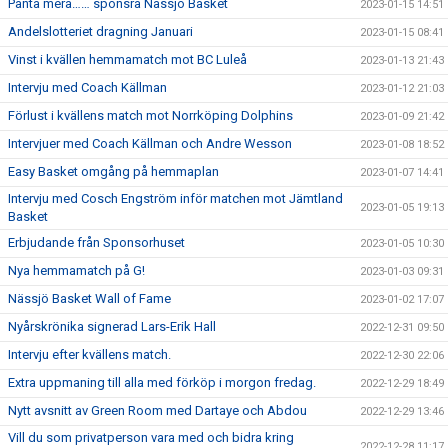
Panta mera…… sponsra Nässjö Basket
2023-01-15 14:51
Andelslotteriet dragning Januari
2023-01-15 08:41
Vinst i kvällen hemmamatch mot BC Luleå
2023-01-13 21:43
Intervju med Coach Källman
2023-01-12 21:03
Förlust i kvällens match mot Norrköping Dolphins
2023-01-09 21:42
Intervjuer med Coach Källman och Andre Wesson
2023-01-08 18:52
Easy Basket omgång på hemmaplan
2023-01-07 14:41
Intervju med Cosch Engström inför matchen mot Jämtland
2023-01-05 19:13
Basket
Erbjudande från Sponsorhuset
2023-01-05 10:30
Nya hemmamatch på G!
2023-01-03 09:31
Nässjö Basket Wall of Fame
2023-01-02 17:07
Nyårskrönika signerad Lars-Erik Hall
2022-12-31 09:50
Intervju efter kvällens match.
2022-12-30 22:06
Extra uppmaning till alla med förköp i morgon fredag.
2022-12-29 18:49
Nytt avsnitt av Green Room med Dartaye och Abdou
2022-12-29 13:46
Vill du som privatperson vara med och bidra kring
2022-12-28 11:17