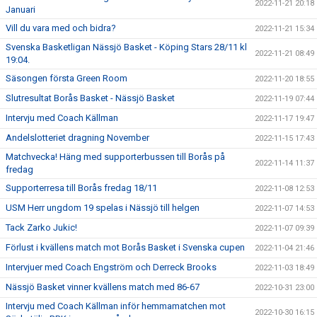
2022-11-21 20:18
Januari
Vill du vara med och bidra?
2022-11-21 15:34
Svenska Basketligan Nässjö Basket - Köping Stars 28/11 kl
2022-11-21 08:49
19:04.
Säsongen första Green Room
2022-11-20 18:55
Slutresultat Borås Basket - Nässjö Basket
2022-11-19 07:44
Intervju med Coach Källman
2022-11-17 19:47
Andelslotteriet dragning November
2022-11-15 17:43
Matchvecka! Häng med supporterbussen till Borås på
2022-11-14 11:37
fredag
Supporterresa till Borås fredag 18/11
2022-11-08 12:53
USM Herr ungdom 19 spelas i Nässjö till helgen
2022-11-07 14:53
Tack Zarko Jukic!
2022-11-07 09:39
Förlust i kvällens match mot Borås Basket i Svenska cupen
2022-11-04 21:46
Intervjuer med Coach Engström och Derreck Brooks
2022-11-03 18:49
Nässjö Basket vinner kvällens match med 86-67
2022-10-31 23:00
Intervju med Coach Källman inför hemmamatchen mot
2022-10-30 16:15