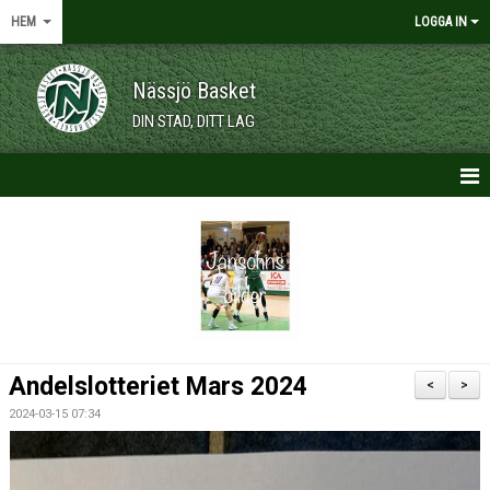
HEM
LOGGA IN
Nässjö Basket
DIN STAD, DITT LAG
HEM
NYHETER
OM KLUBBEN
KALENDER
Andelslotteriet Mars 2024
<
>
VÅRA LAG/TRÄNARE
2024-03-15 07:34
MEDLEMSKAP