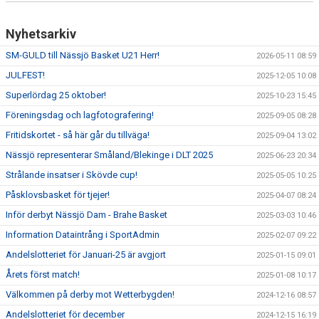
Nyhetsarkiv
SM-GULD till Nässjö Basket U21 Herr!
2026-05-11 08:59
JULFEST!
2025-12-05 10:08
Superlördag 25 oktober!
2025-10-23 15:45
Föreningsdag och lagfotografering!
2025-09-05 08:28
Fritidskortet - så här går du tillväga!
2025-09-04 13:02
Nässjö representerar Småland/Blekinge i DLT 2025
2025-06-23 20:34
Strålande insatser i Skövde cup!
2025-05-05 10:25
Påsklovsbasket för tjejer!
2025-04-07 08:24
Inför derbyt Nässjö Dam - Brahe Basket
2025-03-03 10:46
Information Dataintrång i SportAdmin
2025-02-07 09:22
Andelslotteriet för Januari-25 är avgjort
2025-01-15 09:01
Årets först match!
2025-01-08 10:17
Välkommen på derby mot Wetterbygden!
2024-12-16 08:57
Andelslotteriet för december
2024-12-15 16:19