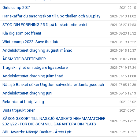
Girls camp 2021
2021-09-15
Här skaffar du säsongskort till Sporthallen och SBLplay
2021-09-13 11:02
STÖD DIN FÖRENING 25 % på basketsortimentet
2021-08-27 17:53
Klä dig som proffsen!
2021-08-23 13:32
Wintercamp 2022 -Save the date
2021-08-19 13:22
Andelslotteriet dragning augusti månad
2021-08-15 10:37
ÅRSMÖTE 8 SEPTEMBER
2021-08-07 21:00
Tragisk nyhet om tidigare ligaspelare
2021-07-19 17:34
Andelslotteriet dragning julimånad
2021-07-15 11:08
Nässjö Basket söker Ungdomsutvecklare/damlagscoach
2021-07-05 19:30
Andelslotteriet dragning juni
2021-06-15 12:13
Rekordartat budgivning
2021-06-02
Sista tröjauktionen
2021-06-01
SÄSONGSKORT TILL NÄSSJÖ BASKETS HEMMAMATCHER
2021-05-25 17:12
2021/22 - FÖR DIG SOM VILL GARANTERA DIN PLATS
SBL Awards: Nässjö Basket - Årets Lyft
2021-05-21 13:27