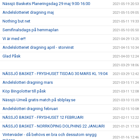
Nässjö Baskets Planeringsdag 29 maj 9:00-16:00
2021-05-19 20:53
Andelslotteriet dragning maj
2021-05-15 09:05
Nothing but net
2021-05-11 19:33
Semifinalsdags på hemmaplan
2021-05-10 05:50
Vi är med er!!
2021-04-29 13:25
Andelslotteriet dragning april - storvinst
2021-04-15 10:34
Glad Påsk
2021-04-03 12:24
2021-03-29 18:06
NÄSSJÖ BASKET - FRYSHUSET TISDAG 30 MARS KL 19:04
2021-03-29 12:42
Andelslotteri dragning mars
2021-03-15 11:24
Köp Bingolotter till påsk
2021-03-11 12:08
Nässjö-Umeå gratis match på sblplay.se
2021-03-10 15:09
Andelslotteri dragning februari
2021-02-15 10:08
NÄSSJÖ BASKET - FRYSHUSET 12 FEBRUARI
2021-02-11 12:22
NÄSSJÖ BASKET - NORRKÖPING DOLPHINS 22 JANUARI
2021-01-21 17:53
Vinterväder - då behövs en bra och dessutom snygg
2021-01-16 12:46