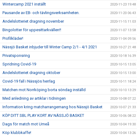
Wintercamp 2021 inställt
2020-11-23 19:48
Pausande av EB- och tävlingsverksamheten.
2020-11-20 06:43
Andelslotteriet dragning november
2020-11-15 11:03
Bingolotter för uppesittarkvällen!!
2020-11-07 13:58
Profilkläder!
2020-11-04 09:56
Nässjö Basket inbjuder till Winter Camp 2/1 - 4/1 2021
2020-10-27 21:48
Privatsponsring
2020-10-18 16:39
Spridning Covid-19
2020-10-15 13:05
Andelslotteriet dragning oktober
2020-10-15 13:00
Covid-19 fall i Nässjös herrlag
2020-10-11 18:24
Matchen mot Norrköping borta söndag inställd
2020-10-10 13:29
Med anledning av artiklar i tidningen
2020-10-08 07:22
Information kring matcharrangemang hos Nässjö Basket
2020-10-07 21:33
KÖP DITT SBL PLAY KORT AV NÄSSJÖ BASKET
2020-10-06 08:22
Dags för match mot Umeå
2020-10-04 19:30
Köp klubbkaffe!
2020-10-04 13:26