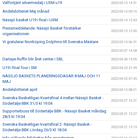
Välförtjänt silvermedalj i USM u19
2022-05-15 14:31
Andelslotteriet Maj månad
2022-05-15 09:15
Nässjö basket U19 i final i USM
2022-05-14 15:43
Pressmeddelande: Nässjö Basket förstärker
2022-05-13 12:45
organisationen
Vi gratulerar Norrköping Dolphins till Svenska Mästare
2022-05-10 06:31
2022-05-07 14:58
Dartaye Ruffin blir året center i SBL
2022-04-30 13:05
U19 i final four i SM
2022-04-23 21:49
NÄSSJÖ BASKETS PLANERINGSDAGAR 8 MAJ OCH 11
2022-04-22 07:45
MAJ
Andelslotteriet april
2022-04-15 08:51
Svenska Basketligan Kvartsfinal 4 mellan Nässjö Basket -
2022-03-27 16:21
Södertälje BBK 31/3 kl 19:04
Supporterbuss till Södertälje BBK - Nässjö Basket måndag
2022-03-21 13:27
28/3 kl 19:04
Svenska Basketligan kvartsfinal 2- Nässjö Basket -
2022-03-21 13:19
Södertälje BBK Lördag 26/3 Kl 18:04
Info gällande fribiljetter från grundserien