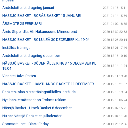
mössa
Andelslotteriet dragning januari
2021-01-15 15:11
NÄSSJÖ BASKET - BORÅS BASKET 15 JANUARI
2021-01-14 15:59
ÅRSMÖTE 25 FEBRUARI
2021-01-02 18:55
Årets Stipendiat Alf Håkanssons Minnesfond
2020-12-30 22:33
NÄSSJÖ BASKET - BC LULEÅ 30 DECEMBER KL 19.04
2020-12-28 20:14
Inställda träningar
2020-12-21 17:49
Andelslotteriet dragning december
2020-12-15 10:10
NÄSSJÖ BASKET - SÖDERTÄLJE KINGS 15 DECEMBER KL
2020-12-14 11:24
19:04
Vinnare Halva Potten
2020-12-11 19:28
NÄSSJÖ BASKET - JÄMTLANDS BASKET 11 DECEMBER
2020-12-10 21:07
Basketskolan sista träningstillfällen inställda
2020-12-10 19:54
Nya basketmössor hos Frohms reklam
2020-12-10 06:24
Nässjö Basket - Umeå Basket 8 december
2020-12-07 15:21
Nu har Nässjö Basket en julkalender!
2020-12-04 11:20
Sponsorhuset - Black Friday
2020-11-26 12:56