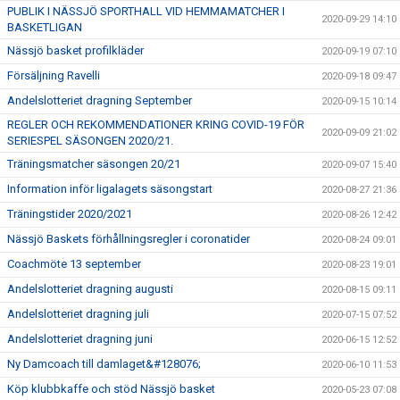
PUBLIK I NÄSSJÖ SPORTHALL VID HEMMAMATCHER I
2020-09-29 14:10
BASKETLIGAN
Nässjö basket profilkläder
2020-09-19 07:10
Försäljning Ravelli
2020-09-18 09:47
Andelslotteriet dragning September
2020-09-15 10:14
REGLER OCH REKOMMENDATIONER KRING COVID-19 FÖR
2020-09-09 21:02
SERIESPEL SÄSONGEN 2020/21.
Träningsmatcher säsongen 20/21
2020-09-07 15:40
Information inför ligalagets säsongstart
2020-08-27 21:36
Träningstider 2020/2021
2020-08-26 12:42
Nässjö Baskets förhållningsregler i coronatider
2020-08-24 09:01
Coachmöte 13 september
2020-08-23 19:01
Andelslotteriet dragning augusti
2020-08-15 09:11
Andelslotteriet dragning juli
2020-07-15 07:52
Andelslotteriet dragning juni
2020-06-15 12:52
Ny Damcoach till damlaget&#128076;
2020-06-10 11:53
Köp klubbkaffe och stöd Nässjö basket
2020-05-23 07:08