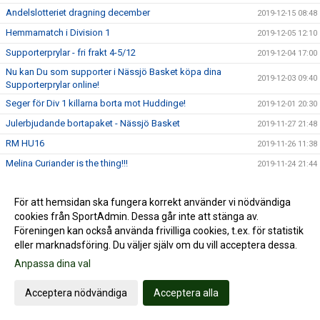
Andelslotteriet dragning december
2019-12-15 08:48
Hemmamatch i Division 1
2019-12-05 12:10
Supporterprylar - fri frakt 4-5/12
2019-12-04 17:00
Nu kan Du som supporter i Nässjö Basket köpa dina
2019-12-03 09:40
Supporterprylar online!
Seger för Div 1 killarna borta mot Huddinge!
2019-12-01 20:30
Julerbjudande bortapaket - Nässjö Basket
2019-11-27 21:48
RM HU16
2019-11-26 11:38
Melina Curiander is the thing!!!
2019-11-24 21:44
Hemmamatch i Division 1 Herrar!
2019-11-20 11:12
För att hemsidan ska fungera korrekt använder vi nödvändiga
Profilkläder
2019-11-18 13:43
cookies från SportAdmin. Dessa går inte att stänga av.
USM HU-17
2019-11-17 14:44
Föreningen kan också använda frivilliga cookies, t.ex. för statistik
Andelslotteri dragning november
eller marknadsföring. Du väljer själv om du vill acceptera dessa.
2019-11-15 15:53
Anpassa dina val
Derby i Division 1 herrar 13 november
2019-11-09 10:28
Nässjö Basket Profilkläder
2019-11-06 12:57
Acceptera nödvändiga
Acceptera alla
Vinst för Nässjö mot Djurgården
2019-11-06 07:36