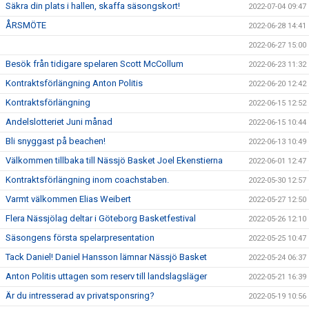
Säkra din plats i hallen, skaffa säsongskort!
2022-07-04 09:47
ÅRSMÖTE
2022-06-28 14:41
2022-06-27 15:00
Besök från tidigare spelaren Scott McCollum
2022-06-23 11:32
Kontraktsförlängning Anton Politis
2022-06-20 12:42
Kontraktsförlängning
2022-06-15 12:52
Andelslotteriet Juni månad
2022-06-15 10:44
Bli snyggast på beachen!
2022-06-13 10:49
Välkommen tillbaka till Nässjö Basket Joel Ekenstierna
2022-06-01 12:47
Kontraktsförlängning inom coachstaben.
2022-05-30 12:57
Varmt välkommen Elias Weibert
2022-05-27 12:50
Flera Nässjölag deltar i Göteborg Basketfestival
2022-05-26 12:10
Säsongens första spelarpresentation
2022-05-25 10:47
Tack Daniel! Daniel Hansson lämnar Nässjö Basket
2022-05-24 06:37
Anton Politis uttagen som reserv till landslagsläger
2022-05-21 16:39
Är du intresserad av privatsponsring?
2022-05-19 10:56