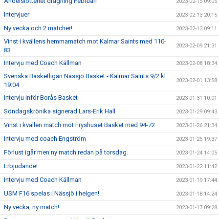
Andelslotteriet dragning Februari
2023-02-15 09:05
Intervjuer
2023-02-13 20:15
Ny vecka och 2 matcher!
2023-02-13 09:11
Vinst i kvällens hemmamatch mot Kalmar Saints med 110-
2023-02-09 21:31
83
Intervju med Coach Källman
2023-02-08 18:34
Svenska Basketligan Nässjö Basket - Kalmar Saints 9/2 kl
2023-02-01 13:58
19:04
Intervju inför Borås Basket
2023-01-31 10:01
Söndagskrönika signerad Lars-Erik Hall
2023-01-29 09:43
Vinst i kvällen match mot Fryshuset Basket med 94-72
2023-01-26 21:34
Intervju med coach Engström
2023-01-25 19:37
Förlust igår men ny match redan på torsdag.
2023-01-24 14:05
Erbjudande!
2023-01-22 11:42
Intervju med Coach Källman
2023-01-19 17:44
USM F16 spelas i Nässjö i helgen!
2023-01-18 14:24
Ny vecka, ny match!
2023-01-17 09:28