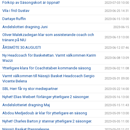
Förköp av Säsongskort är öppnat!
2023-07-03 10:00
Vila i frid Gustav
2023-06-25 14:31
Dartaye Ruffin
2023-06-15 13:00
Andelslotteri dragning Juni
2023-06-15
Oliver Malekzadegan klar som assisterande coach och
2023-06-13 13:00
tränare på NIU
ÅRSMÖTE 30 AUGUSTI
2023-06-12 07:46
Ny Headcoach för Basketettan. Varmt välkommen Karim
2023-06-08 13:09
Wazzi
Ytterligare klara för Coachstaben kommande säsong
2023-06-02 11:08
Varmt välkommen till Nässjö Basket Headcoach Sergio
2023-05-31 09:00
Vicente Belena
SBL Herr får ny stor mediepartner
2023-05-22 14:00
Nyhet! Elias Weibert förlänger ytterligare 2 säsonger.
2023-05-16 13:00
Andelslotteriet dragning Maj
2023-05-15 11:43
Abdou Medjedoub är klar för ytterligare en säsong
2023-05-09 13:00
Nyhet! Charles Barton jr stannar ytterligare 2 säsonger.
2023-05-05 11:00
Nässjö Basket Pressrelease
2023-05-03 11:02