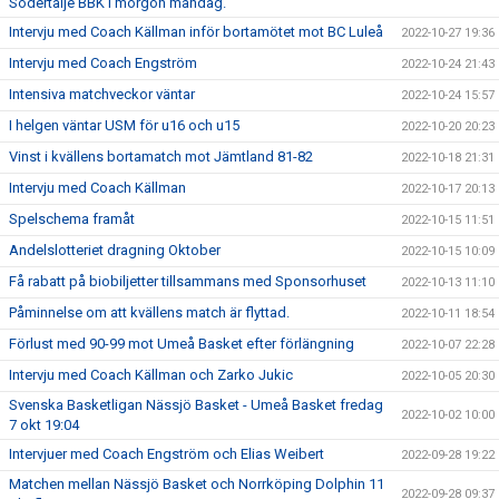
Södertälje BBK i morgon måndag.
Intervju med Coach Källman inför bortamötet mot BC Luleå
2022-10-27 19:36
Intervju med Coach Engström
2022-10-24 21:43
Intensiva matchveckor väntar
2022-10-24 15:57
I helgen väntar USM för u16 och u15
2022-10-20 20:23
Vinst i kvällens bortamatch mot Jämtland 81-82
2022-10-18 21:31
Intervju med Coach Källman
2022-10-17 20:13
Spelschema framåt
2022-10-15 11:51
Andelslotteriet dragning Oktober
2022-10-15 10:09
Få rabatt på biobiljetter tillsammans med Sponsorhuset
2022-10-13 11:10
Påminnelse om att kvällens match är flyttad.
2022-10-11 18:54
Förlust med 90-99 mot Umeå Basket efter förlängning
2022-10-07 22:28
Intervju med Coach Källman och Zarko Jukic
2022-10-05 20:30
Svenska Basketligan Nässjö Basket - Umeå Basket fredag
2022-10-02 10:00
7 okt 19:04
Intervjuer med Coach Engström och Elias Weibert
2022-09-28 19:22
Matchen mellan Nässjö Basket och Norrköping Dolphin 11
2022-09-28 09:37