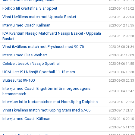
2023-03-15 08:19
Förköp till kvartsfinal 3 är öppet
2023-03-14 15:02
Vinst i kvällens match mot Uppsala Basket
2023-03-13 22:04
Intervju med Coach Källman
2023-03-12 18:35
ICA Kvantum Nässjö Matchvärd Nässjö Basket - Uppsala
2023-03-12 09:28
Basket
Vinst ikvällens match mot Fryshuset med 90-76
2023-03-08 21:34
Intervju med Elias Weibert
2023-03-07 19:09
Celebert besök i Nässjö Sporthall
2023-03-06 14:55
USM Herr19 i Nässjö Sporthall 11-12 mars
2023-03-06 13:38
Slutresultat 99-100
2023-03-05 20:33
Intervju med Coach Engström inför morgondagens
2023-03-04 18:47
hemmamatch
Intervjuer inför bortamatchen mot Norrköping Dolphins
2023-03-01 20:23
Vinst i kvällens match mot Köping Stars med 67-65
2023-02-17 21:51
Intervju med Coach Källman
2023-02-16 22:15
2023-02-15 11:12