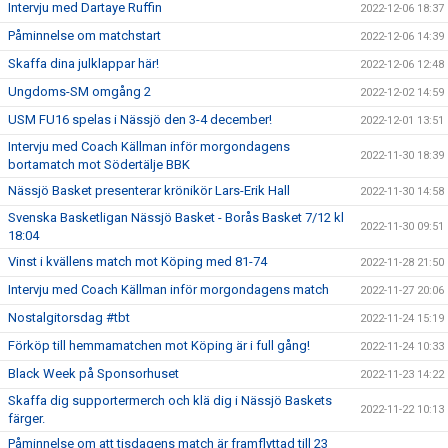
Intervju med Dartaye Ruffin
2022-12-06 18:37
Påminnelse om matchstart
2022-12-06 14:39
Skaffa dina julklappar här!
2022-12-06 12:48
Ungdoms-SM omgång 2
2022-12-02 14:59
USM FU16 spelas i Nässjö den 3-4 december!
2022-12-01 13:51
Intervju med Coach Källman inför morgondagens
2022-11-30 18:39
bortamatch mot Södertälje BBK
Nässjö Basket presenterar krönikör Lars-Erik Hall
2022-11-30 14:58
Svenska Basketligan Nässjö Basket - Borås Basket 7/12 kl
2022-11-30 09:51
18:04
Vinst i kvällens match mot Köping med 81-74
2022-11-28 21:50
Intervju med Coach Källman inför morgondagens match
2022-11-27 20:06
Nostalgitorsdag #tbt
2022-11-24 15:19
Förköp till hemmamatchen mot Köping är i full gång!
2022-11-24 10:33
Black Week på Sponsorhuset
2022-11-23 14:22
Skaffa dig supportermerch och klä dig i Nässjö Baskets
2022-11-22 10:13
färger.
Påminnelse om att tisdagens match är framflyttad till 23