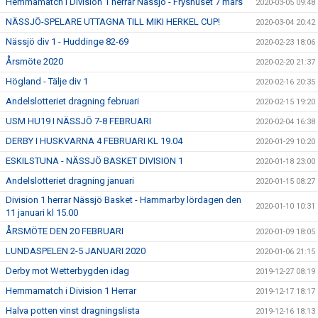
Hemmamatch i Division 1 herrar Nässjö - Fryshuset 7 mars
2020-03-05 09:48
NÄSSJÖ-SPELARE UTTAGNA TILL MIKI HERKEL CUP!
2020-03-04 20:42
Nässjö div 1 - Huddinge 82-69
2020-02-23 18:06
Årsmöte 2020
2020-02-20 21:37
Högland - Tälje div 1
2020-02-16 20:35
Andelslotteriet dragning februari
2020-02-15 19:20
USM HU19 I NÄSSJÖ 7-8 FEBRUARI
2020-02-04 16:38
DERBY I HUSKVARNA 4 FEBRUARI KL 19.04
2020-01-29 10:20
ESKILSTUNA - NÄSSJÖ BASKET DIVISION 1
2020-01-18 23:00
Andelslotteriet dragning januari
2020-01-15 08:27
Division 1 herrar Nässjö Basket - Hammarby lördagen den
2020-01-10 10:31
11 januari kl 15.00
ÅRSMÖTE DEN 20 FEBRUARI
2020-01-09 18:05
LUNDASPELEN 2-5 JANUARI 2020
2020-01-06 21:15
Derby mot Wetterbygden idag
2019-12-27 08:19
Hemmamatch i Division 1 Herrar
2019-12-17 18:17
Halva potten vinst dragningslista
2019-12-16 18:13