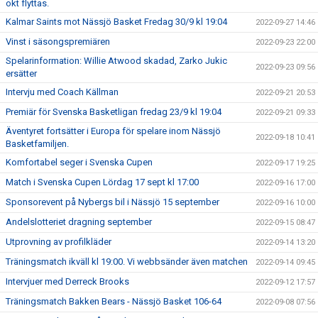
okt flyttas.
Kalmar Saints mot Nässjö Basket Fredag 30/9 kl 19:04
2022-09-27 14:46
Vinst i säsongspremiären
2022-09-23 22:00
Spelarinformation: Willie Atwood skadad, Zarko Jukic
2022-09-23 09:56
ersätter
Intervju med Coach Källman
2022-09-21 20:53
Premiär för Svenska Basketligan fredag 23/9 kl 19:04
2022-09-21 09:33
Äventyret fortsätter i Europa för spelare inom Nässjö
2022-09-18 10:41
Basketfamiljen.
Komfortabel seger i Svenska Cupen
2022-09-17 19:25
Match i Svenska Cupen Lördag 17 sept kl 17:00
2022-09-16 17:00
Sponsorevent på Nybergs bil i Nässjö 15 september
2022-09-16 10:00
Andelslotteriet dragning september
2022-09-15 08:47
Utprovning av profilkläder
2022-09-14 13:20
Träningsmatch ikväll kl 19:00. Vi webbsänder även matchen
2022-09-14 09:45
Intervjuer med Derreck Brooks
2022-09-12 17:57
Träningsmatch Bakken Bears - Nässjö Basket 106-64
2022-09-08 07:56