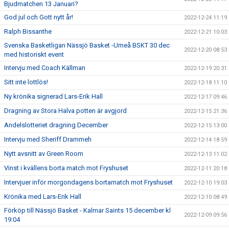
Bjudmatchen 13 Januari?
God jul och Gott nytt år!
2022-12-24 11:19
Ralph Bissanthe
2022-12-21 10:03
Svenska Basketligan Nässjö Basket -Umeå BSKT 30 dec
2022-12-20 08:53
med historiskt event
Intervju med Coach Källman
2022-12-19 20:31
Sitt inte lottlös!
2022-12-18 11:10
Ny krönika signerad Lars-Erik Hall
2022-12-17 09:46
Dragning av Stora Halva potten är avgjord
2022-12-15 21:36
Andelslotteriet dragning December
2022-12-15 13:00
Intervju med Sheriff Drammeh
2022-12-14 18:59
Nytt avsnitt av Green Room
2022-12-13 11:02
Vinst i kvällens borta match mot Fryshuset
2022-12-11 20:18
Intervjuer inför morgondagens bortamatch mot Fryshuset
2022-12-10 19:03
Krönika med Lars-Erik Hall
2022-12-10 08:49
Förköp till Nässjö Basket - Kalmar Saints 15 december kl
2022-12-09 09:56
19:04