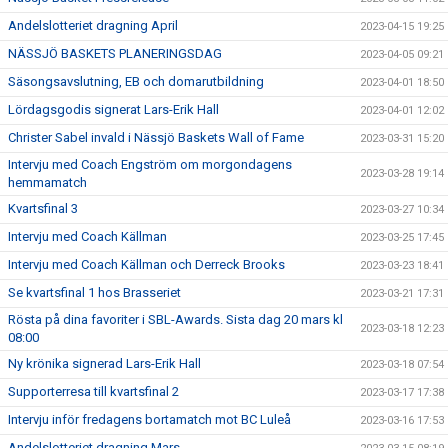
Andelslotteriet dragning April
2023-04-15 19:25
NÄSSJÖ BASKETS PLANERINGSDAG
2023-04-05 09:21
Säsongsavslutning, EB och domarutbildning
2023-04-01 18:50
Lördagsgodis signerat Lars-Erik Hall
2023-04-01 12:02
Christer Sabel invald i Nässjö Baskets Wall of Fame
2023-03-31 15:20
Intervju med Coach Engström om morgondagens
2023-03-28 19:14
hemmamatch
Kvartsfinal 3
2023-03-27 10:34
Intervju med Coach Källman
2023-03-25 17:45
Intervju med Coach Källman och Derreck Brooks
2023-03-23 18:41
Se kvartsfinal 1 hos Brasseriet
2023-03-21 17:31
Rösta på dina favoriter i SBL-Awards. Sista dag 20 mars kl
2023-03-18 12:23
08:00
Ny krönika signerad Lars-Erik Hall
2023-03-18 07:54
Supporterresa till kvartsfinal 2
2023-03-17 17:38
Intervju inför fredagens bortamatch mot BC Luleå
2023-03-16 17:53
Andelslotteriet dragning Mars