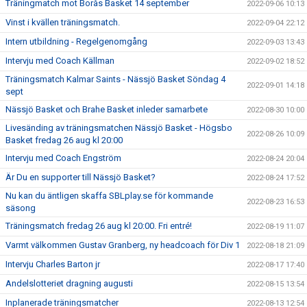
Träningmatch mot Borås Basket 14 september
2022-09-06 10:13
Vinst i kvällen träningsmatch.
2022-09-04 22:12
Intern utbildning - Regelgenomgång
2022-09-03 13:43
Intervju med Coach Källman
2022-09-02 18:52
Träningsmatch Kalmar Saints - Nässjö Basket Söndag 4
2022-09-01 14:18
sept
Nässjö Basket och Brahe Basket inleder samarbete
2022-08-30 10:00
Livesänding av träningsmatchen Nässjö Basket - Högsbo
2022-08-26 10:09
Basket fredag 26 aug kl 20:00
Intervju med Coach Engström
2022-08-24 20:04
Är Du en supporter till Nässjö Basket?
2022-08-24 17:52
Nu kan du äntligen skaffa SBLplay.se för kommande
2022-08-23 16:53
säsong
Träningsmatch fredag 26 aug kl 20:00. Fri entré!
2022-08-19 11:07
Varmt välkommen Gustav Granberg, ny headcoach för Div 1
2022-08-18 21:09
Intervju Charles Barton jr
2022-08-17 17:40
Andelslotteriet dragning augusti
2022-08-15 13:54
Inplanerade träningsmatcher
2022-08-13 12:54