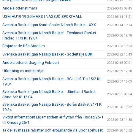
2022-03-15 15:12
Andelslotteriet mars
2022-03-15 08:45
USM HU19 19-20 MARS I NÄSSJÖ SPORTHALL
2022-03-14 13:21
Svenska Basketligan Kvartsfinaler Nässjö Basket - XXX
2022-03-14 13:14
Svenska Basketligan Nässjö Basket - Fryshuset Basket
2022-03-06 19:18
Fredag 11/3 Kl 19.04
Erbjudande från Stadium
2022-03-03 10:23
Svenska Basketligan Nässjö Basket - Södertälje BBK
2022-02-22 13:43
Andelslotteriet dragning Februari
2022-02-15 07:01
Utlottning av matchtröja!
2022-02-09 17:18
Svenska Basketligan Nässjö Basket - BC Luleå Tis 15/2 Kl
2022-02-07 16:03
19:04
Svenska Basketligan Nässjö Basket - Jämtland Basket
2022-02-01 08:34
Sönd 6/2 Kl 15:04
Svenska Basketligan Nässjö Basket - Borås Basket 31/1 Kl
2022-01-26 13:32
19:34
Viktigt information! Ligamatchen är flyttad från Tisdag 25/1
2022-01-23 14:35
till Onsdag 26/1
Ta del av massa rabatter och erbjudande via Sponsorhuset
2022-01-20 10:52