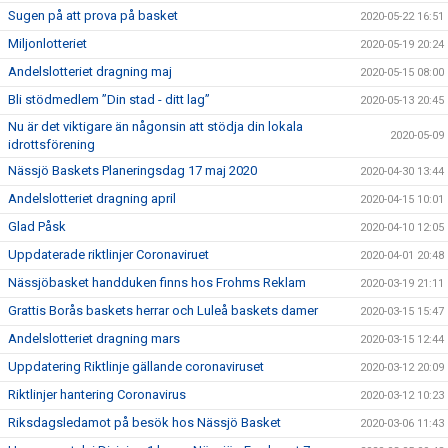
Sugen på att prova på basket
2020-05-22 16:51
Miljonlotteriet
2020-05-19 20:24
Andelslotteriet dragning maj
2020-05-15 08:00
Bli stödmedlem ”Din stad - ditt lag”
2020-05-13 20:45
Nu är det viktigare än någonsin att stödja din lokala
2020-05-09
idrottsförening
Nässjö Baskets Planeringsdag 17 maj 2020
2020-04-30 13:44
Andelslotteriet dragning april
2020-04-15 10:01
Glad Påsk
2020-04-10 12:05
Uppdaterade riktlinjer Coronaviruet
2020-04-01 20:48
Nässjöbasket handduken finns hos Frohms Reklam
2020-03-19 21:11
Grattis Borås baskets herrar och Luleå baskets damer
2020-03-15 15:47
Andelslotteriet dragning mars
2020-03-15 12:44
Uppdatering Riktlinje gällande coronaviruset
2020-03-12 20:09
Riktlinjer hantering Coronavirus
2020-03-12 10:23
Riksdagsledamot på besök hos Nässjö Basket
2020-03-06 11:43