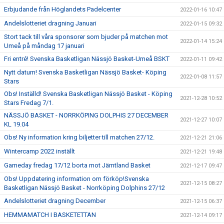
Erbjudande från Höglandets Padelcenter
2022-01-16 10:47
Andelslotteriet dragning Januari
2022-01-15 09:32
Stort tack till våra sponsorer som bjuder på matchen mot
2022-01-14 15:24
Umeå på måndag 17 januari
Fri entré! Svenska Basketligan Nässjö Basket-Umeå BSKT
2022-01-11 09:42
Nytt datum! Svenska Basketligan Nässjö Basket- Köping
2022-01-08 11:57
Stars
Obs! Inställd! Svenska Basketligan Nässjö Basket - Köping
2021-12-28 10:52
Stars Fredag 7/1.
NÄSSJÖ BASKET - NORRKÖPING DOLPHIS 27 DECEMBER
2021-12-27 10:07
KL 19.04
Obs! Ny information kring biljetter till matchen 27/12.
2021-12-21 21:06
Wintercamp 2022 inställt
2021-12-21 19:48
Gameday fredag 17/12 borta mot Jämtland Basket
2021-12-17 09:47
Obs! Uppdatering information om förköp!Svenska
2021-12-15 08:27
Basketligan Nässjö Basket - Norrköping Dolphins 27/12
Andelslotteriet dragning December
2021-12-15 06:37
HEMMAMATCH I BASKETETTAN
2021-12-14 09:17