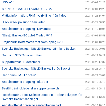
USM u15
2021-12-04 02:28
SPONSORSMATCH 17 JANUARI 2022
2021-12-01 19:23
Viktigt information: FHM nya riktlinjer från 1 dec
2021-11-25 14:07
Black week på supporterkläder
2021-11-21 08:30
Andelslotteriet dragning i November
2021-11-15 10:04
Nässjö Basket- BC Luleå Tisdag 9/11
2021-11-04 15:51
Erbjudande bortamatch mot Norrköping 5/11
2021-11-01 10:26
Svenska Basketligan Nässjö Basket- Jämtland Basket
2021-10-30 09:03
Dragning STORA halvapotten
2021-10-29 20:27
Supporterresa 11 december
2021-10-26 17:37
Svenska Basketligan Nässjö Basket-Borås Basket
2021-10-25 08:17
Ungdoms-SM u17 och u15
2021-10-22 09:09
Andelslotteriet dragning i oktober
2021-10-15 06:15
Beställ träningkläder eller supportermerch
2021-10-14 08:16
Heachcoach Jocce Källman utsedd till Förbundskapten för
2021-10-13 12:36
Svenska Basketlandslaget
Andelslotteriet dragning september månad
2021-09-15 10:15