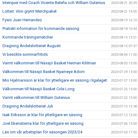
Intervjuer med Coach Vicente Beleña och William Gutenius
2023-08-21 20:39
Lotteri: Vinn grymt Merchpaket
2023-08-21 14:05
Fysio Juan Hernandez
2023-08-19 16:10
Pratiskt information för kommande säsong.
2023-08-18 10:44
Kommande träningsmatcher
2023-08-15 13:51
Dragning Andelslotteriet Augusti
2023-08-15 07:37
Vi besökte sommarfritids
2023-08-04 11:00
Varmt välkommen till Nässjö Basket Herman Kihlman
2023-08-03 13:00
Välkommen till Nässjö Basket Nyameye Adom
2023-07-29 13:00
Mio Hjalmarsson är klar för ytterligare en säsong i ligalaget.
2023-07-27 13:00
Välkommen till Nässjö Basket Cole Long
2023-07-25 13:00
Varmt välkommen till William Gutenius
2023-07-22 13:00
Dragning Andelslotteriet Juli
2023-07-15 13:38
Isak Eriksson är klar för ytterligare en säsong
2023-07-12 13:00
Joel Ekenstierna klar för ytterligare en säsong
2023-07-06 13:00
Läs om vår arbetsplan för säsongen 2023/24
2023-07-03 17:55