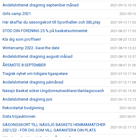
Andelslotteriet dragning september månad
2021-09-15 10:15
Girls camp 2021
2021-09-15
Här skaffar du säsongskort till Sporthallen och SBLplay
2021-09-13 11:02
STÖD DIN FÖRENING 25 % på basketsortimentet
2021-08-27 17:53
Klä dig som proffsen!
2021-08-23 13:32
Wintercamp 2022 -Save the date
2021-08-19 13:22
Andelslotteriet dragning augusti månad
2021-08-15 10:37
ÅRSMÖTE 8 SEPTEMBER
2021-08-07 21:00
Tragisk nyhet om tidigare ligaspelare
2021-07-19 17:34
Andelslotteriet dragning julimånad
2021-07-15 11:08
Nässjö Basket söker Ungdomsutvecklare/damlagscoach
2021-07-05 19:30
Andelslotteriet dragning juni
2021-06-15 12:13
Rekordartat budgivning
2021-06-02
Sista tröjauktionen
2021-06-01
SÄSONGSKORT TILL NÄSSJÖ BASKETS HEMMAMATCHER
2021-05-25 17:12
2021/22 - FÖR DIG SOM VILL GARANTERA DIN PLATS