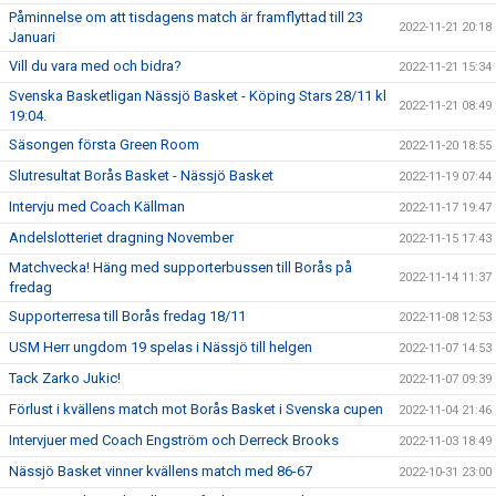
Påminnelse om att tisdagens match är framflyttad till 23
2022-11-21 20:18
Januari
Vill du vara med och bidra?
2022-11-21 15:34
Svenska Basketligan Nässjö Basket - Köping Stars 28/11 kl
2022-11-21 08:49
19:04.
Säsongen första Green Room
2022-11-20 18:55
Slutresultat Borås Basket - Nässjö Basket
2022-11-19 07:44
Intervju med Coach Källman
2022-11-17 19:47
Andelslotteriet dragning November
2022-11-15 17:43
Matchvecka! Häng med supporterbussen till Borås på
2022-11-14 11:37
fredag
Supporterresa till Borås fredag 18/11
2022-11-08 12:53
USM Herr ungdom 19 spelas i Nässjö till helgen
2022-11-07 14:53
Tack Zarko Jukic!
2022-11-07 09:39
Förlust i kvällens match mot Borås Basket i Svenska cupen
2022-11-04 21:46
Intervjuer med Coach Engström och Derreck Brooks
2022-11-03 18:49
Nässjö Basket vinner kvällens match med 86-67
2022-10-31 23:00