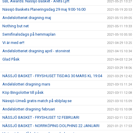
SBL Awards: Nässjö Basket - Årets Lyft
2021-05-21 13:27
Nässjö Baskets Planeringsdag 29 maj 9:00-16:00
2021-05-19 20:53
Andelslotteriet dragning maj
2021-05-15 09:05
Nothing but net
2021-05-11 19:33
Semifinalsdags på hemmaplan
2021-05-10 05:50
Vi är med er!!
2021-04-29 13:25
Andelslotteriet dragning april - storvinst
2021-04-15 10:34
Glad Påsk
2021-04-03 12:24
2021-03-29 18:06
NÄSSJÖ BASKET - FRYSHUSET TISDAG 30 MARS KL 19:04
2021-03-29 12:42
Andelslotteri dragning mars
2021-03-15 11:24
Köp Bingolotter till påsk
2021-03-11 12:08
Nässjö-Umeå gratis match på sblplay.se
2021-03-10 15:09
Andelslotteri dragning februari
2021-02-15 10:08
NÄSSJÖ BASKET - FRYSHUSET 12 FEBRUARI
2021-02-11 12:22
NÄSSJÖ BASKET - NORRKÖPING DOLPHINS 22 JANUARI
2021-01-21 17:53