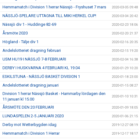
Hemmamatch i Division 1 herrar Nässjö - Fryshuset 7 mars
2020-03-05 09:48
NÄSSJÖ-SPELARE UTTAGNA TILL MIKI HERKEL CUP!
2020-03-04 20:42
Nässjö div 1 - Huddinge 82-69
2020-02-23 18:06
Årsmöte 2020
2020-02-20 21:37
Högland - Tälje div 1
2020-02-16 20:35
Andelslotteriet dragning februari
2020-02-15 19:20
USM HU19 I NÄSSJÖ 7-8 FEBRUARI
2020-02-04 16:38
DERBY I HUSKVARNA 4 FEBRUARI KL 19.04
2020-01-29 10:20
ESKILSTUNA - NÄSSJÖ BASKET DIVISION 1
2020-01-18 23:00
Andelslotteriet dragning januari
2020-01-15 08:27
Division 1 herrar Nässjö Basket - Hammarby lördagen den
2020-01-10 10:31
11 januari kl 15.00
ÅRSMÖTE DEN 20 FEBRUARI
2020-01-09 18:05
LUNDASPELEN 2-5 JANUARI 2020
2020-01-06 21:15
Derby mot Wetterbygden idag
2019-12-27 08:19
Hemmamatch i Division 1 Herrar
2019-12-17 18:17