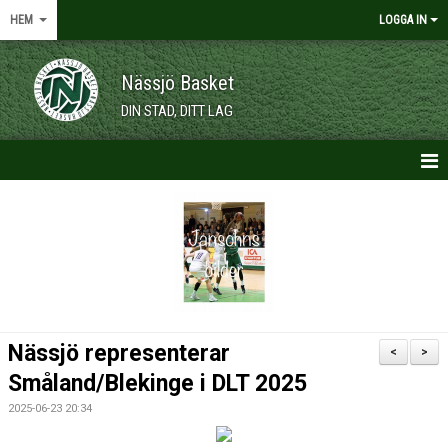
HEM
LOGGA IN
Nässjö Basket
DIN STAD, DITT LAG
HEM
NYHETER
OM KLUBBEN
KALENDER
Nässjö representerar
<
>
VÅRA LAG/TRÄNARE
Småland/Blekinge i DLT 2025
2025-06-23 20:34
MEDLEMSKAP