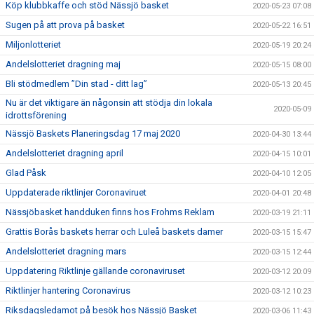
Köp klubbkaffe och stöd Nässjö basket
2020-05-23 07:08
Sugen på att prova på basket
2020-05-22 16:51
Miljonlotteriet
2020-05-19 20:24
Andelslotteriet dragning maj
2020-05-15 08:00
Bli stödmedlem ”Din stad - ditt lag”
2020-05-13 20:45
Nu är det viktigare än någonsin att stödja din lokala
2020-05-09
idrottsförening
Nässjö Baskets Planeringsdag 17 maj 2020
2020-04-30 13:44
Andelslotteriet dragning april
2020-04-15 10:01
Glad Påsk
2020-04-10 12:05
Uppdaterade riktlinjer Coronaviruet
2020-04-01 20:48
Nässjöbasket handduken finns hos Frohms Reklam
2020-03-19 21:11
Grattis Borås baskets herrar och Luleå baskets damer
2020-03-15 15:47
Andelslotteriet dragning mars
2020-03-15 12:44
Uppdatering Riktlinje gällande coronaviruset
2020-03-12 20:09
Riktlinjer hantering Coronavirus
2020-03-12 10:23
Riksdagsledamot på besök hos Nässjö Basket
2020-03-06 11:43