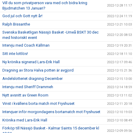
Vill du som privatperson vara med och bidra kring
2022-12-28 11:17
Bjudmatchen 13 Januari?
God jul och Gott nytt år!
2022-12-24 11:19
Ralph Bissanthe
2022-12-21 10:03
Svenska Basketligan Nässjö Basket -Umeå BSKT 30 dec
2022-12-20 08:53
med historiskt event
Intervju med Coach Källman
2022-12-19 20:31
Sitt inte lottlös!
2022-12-18 11:10
Ny krönika signerad Lars-Erik Hall
2022-12-17 09:46
Dragning av Stora Halva potten är avgjord
2022-12-15 21:36
Andelslotteriet dragning December
2022-12-15 13:00
Intervju med Sheriff Drammeh
2022-12-14 18:59
Nytt avsnitt av Green Room
2022-12-13 11:02
Vinst i kvällens borta match mot Fryshuset
2022-12-11 20:18
Intervjuer inför morgondagens bortamatch mot Fryshuset
2022-12-10 19:03
Krönika med Lars-Erik Hall
2022-12-10 08:49
Förköp till Nässjö Basket - Kalmar Saints 15 december kl
2022-12-09 09:56