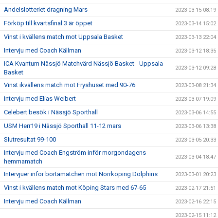
Andelslotteriet dragning Mars
2023-03-15 08:19
Förköp till kvartsfinal 3 är öppet
2023-03-14 15:02
Vinst i kvällens match mot Uppsala Basket
2023-03-13 22:04
Intervju med Coach Källman
2023-03-12 18:35
ICA Kvantum Nässjö Matchvärd Nässjö Basket - Uppsala
2023-03-12 09:28
Basket
Vinst ikvällens match mot Fryshuset med 90-76
2023-03-08 21:34
Intervju med Elias Weibert
2023-03-07 19:09
Celebert besök i Nässjö Sporthall
2023-03-06 14:55
USM Herr19 i Nässjö Sporthall 11-12 mars
2023-03-06 13:38
Slutresultat 99-100
2023-03-05 20:33
Intervju med Coach Engström inför morgondagens
2023-03-04 18:47
hemmamatch
Intervjuer inför bortamatchen mot Norrköping Dolphins
2023-03-01 20:23
Vinst i kvällens match mot Köping Stars med 67-65
2023-02-17 21:51
Intervju med Coach Källman
2023-02-16 22:15
2023-02-15 11:12