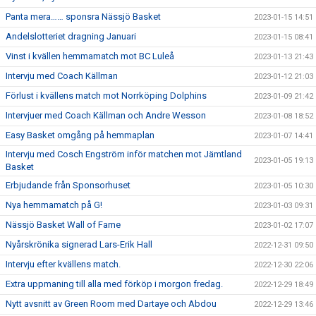
Panta mera…… sponsra Nässjö Basket
2023-01-15 14:51
Andelslotteriet dragning Januari
2023-01-15 08:41
Vinst i kvällen hemmamatch mot BC Luleå
2023-01-13 21:43
Intervju med Coach Källman
2023-01-12 21:03
Förlust i kvällens match mot Norrköping Dolphins
2023-01-09 21:42
Intervjuer med Coach Källman och Andre Wesson
2023-01-08 18:52
Easy Basket omgång på hemmaplan
2023-01-07 14:41
Intervju med Cosch Engström inför matchen mot Jämtland
2023-01-05 19:13
Basket
Erbjudande från Sponsorhuset
2023-01-05 10:30
Nya hemmamatch på G!
2023-01-03 09:31
Nässjö Basket Wall of Fame
2023-01-02 17:07
Nyårskrönika signerad Lars-Erik Hall
2022-12-31 09:50
Intervju efter kvällens match.
2022-12-30 22:06
Extra uppmaning till alla med förköp i morgon fredag.
2022-12-29 18:49
Nytt avsnitt av Green Room med Dartaye och Abdou
2022-12-29 13:46