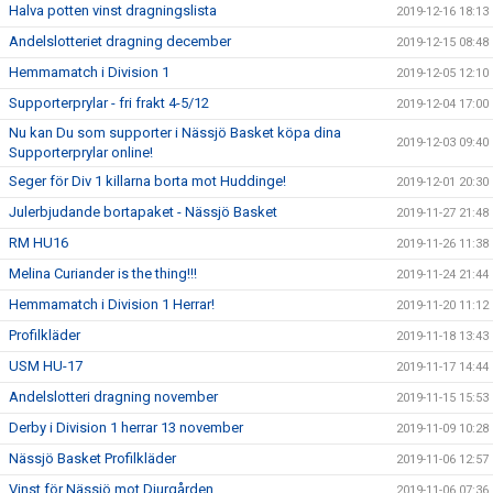
Halva potten vinst dragningslista
2019-12-16 18:13
Andelslotteriet dragning december
2019-12-15 08:48
Hemmamatch i Division 1
2019-12-05 12:10
Supporterprylar - fri frakt 4-5/12
2019-12-04 17:00
Nu kan Du som supporter i Nässjö Basket köpa dina
2019-12-03 09:40
Supporterprylar online!
Seger för Div 1 killarna borta mot Huddinge!
2019-12-01 20:30
Julerbjudande bortapaket - Nässjö Basket
2019-11-27 21:48
RM HU16
2019-11-26 11:38
Melina Curiander is the thing!!!
2019-11-24 21:44
Hemmamatch i Division 1 Herrar!
2019-11-20 11:12
Profilkläder
2019-11-18 13:43
USM HU-17
2019-11-17 14:44
Andelslotteri dragning november
2019-11-15 15:53
Derby i Division 1 herrar 13 november
2019-11-09 10:28
Nässjö Basket Profilkläder
2019-11-06 12:57
Vinst för Nässjö mot Djurgården
2019-11-06 07:36