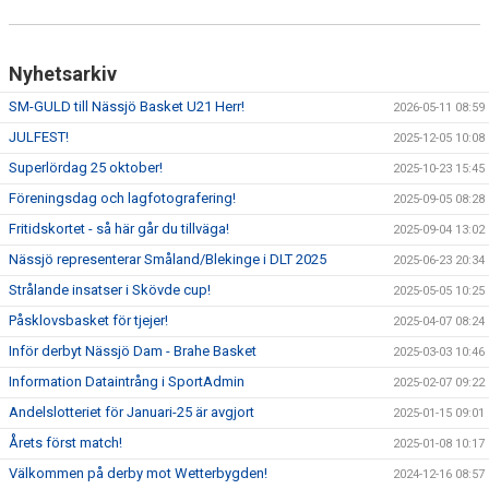
Nyhetsarkiv
SM-GULD till Nässjö Basket U21 Herr!
2026-05-11 08:59
JULFEST!
2025-12-05 10:08
Superlördag 25 oktober!
2025-10-23 15:45
Föreningsdag och lagfotografering!
2025-09-05 08:28
Fritidskortet - så här går du tillväga!
2025-09-04 13:02
Nässjö representerar Småland/Blekinge i DLT 2025
2025-06-23 20:34
Strålande insatser i Skövde cup!
2025-05-05 10:25
Påsklovsbasket för tjejer!
2025-04-07 08:24
Inför derbyt Nässjö Dam - Brahe Basket
2025-03-03 10:46
Information Dataintrång i SportAdmin
2025-02-07 09:22
Andelslotteriet för Januari-25 är avgjort
2025-01-15 09:01
Årets först match!
2025-01-08 10:17
Välkommen på derby mot Wetterbygden!
2024-12-16 08:57