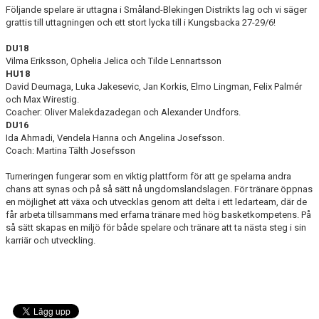
UNGDOMSSEKTIONEN
Följande spelare är uttagna i Småland-Blekingen Distrikts lag och vi säger
grattis till uttagningen och ett stort lycka till i Kungsbacka 27-29/6!
MEDIA
DU18
Vilma Eriksson, Ophelia Jelica och Tilde Lennartsson
ALF HÅKANSSONS MINNESFOND
HU18
David Deumaga, Luka Jakesevic, Jan Korkis, Elmo Lingman, Felix Palmér
och Max Wirestig.
Coacher: Oliver Malekdazadegan och Alexander Undfors.
DU16
Ida Ahmadi, Vendela Hanna och Angelina Josefsson.
Coach: Martina Tälth Josefsson
Turneringen fungerar som en viktig plattform för att ge spelarna andra
chans att synas och på så sätt nå ungdomslandslagen. För tränare öppnas
en möjlighet att växa och utvecklas genom att delta i ett ledarteam, där de
får arbeta tillsammans med erfarna tränare med hög basketkompetens. På
så sätt skapas en miljö för både spelare och tränare att ta nästa steg i sin
karriär och utveckling.