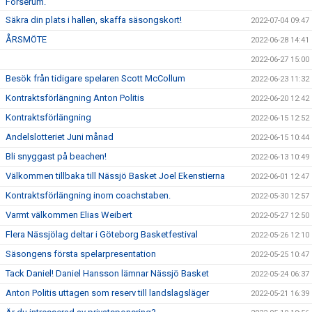
Forserum.
Säkra din plats i hallen, skaffa säsongskort!
2022-07-04 09:47
ÅRSMÖTE
2022-06-28 14:41
2022-06-27 15:00
Besök från tidigare spelaren Scott McCollum
2022-06-23 11:32
Kontraktsförlängning Anton Politis
2022-06-20 12:42
Kontraktsförlängning
2022-06-15 12:52
Andelslotteriet Juni månad
2022-06-15 10:44
Bli snyggast på beachen!
2022-06-13 10:49
Välkommen tillbaka till Nässjö Basket Joel Ekenstierna
2022-06-01 12:47
Kontraktsförlängning inom coachstaben.
2022-05-30 12:57
Varmt välkommen Elias Weibert
2022-05-27 12:50
Flera Nässjölag deltar i Göteborg Basketfestival
2022-05-26 12:10
Säsongens första spelarpresentation
2022-05-25 10:47
Tack Daniel! Daniel Hansson lämnar Nässjö Basket
2022-05-24 06:37
Anton Politis uttagen som reserv till landslagsläger
2022-05-21 16:39