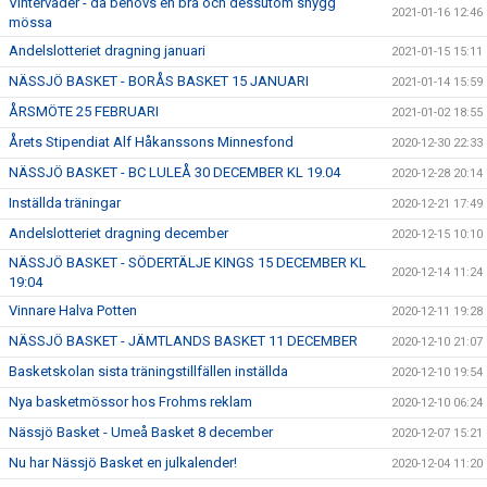
Vinterväder - då behövs en bra och dessutom snygg
2021-01-16 12:46
mössa
Andelslotteriet dragning januari
2021-01-15 15:11
NÄSSJÖ BASKET - BORÅS BASKET 15 JANUARI
2021-01-14 15:59
ÅRSMÖTE 25 FEBRUARI
2021-01-02 18:55
Årets Stipendiat Alf Håkanssons Minnesfond
2020-12-30 22:33
NÄSSJÖ BASKET - BC LULEÅ 30 DECEMBER KL 19.04
2020-12-28 20:14
Inställda träningar
2020-12-21 17:49
Andelslotteriet dragning december
2020-12-15 10:10
NÄSSJÖ BASKET - SÖDERTÄLJE KINGS 15 DECEMBER KL
2020-12-14 11:24
19:04
Vinnare Halva Potten
2020-12-11 19:28
NÄSSJÖ BASKET - JÄMTLANDS BASKET 11 DECEMBER
2020-12-10 21:07
Basketskolan sista träningstillfällen inställda
2020-12-10 19:54
Nya basketmössor hos Frohms reklam
2020-12-10 06:24
Nässjö Basket - Umeå Basket 8 december
2020-12-07 15:21
Nu har Nässjö Basket en julkalender!
2020-12-04 11:20