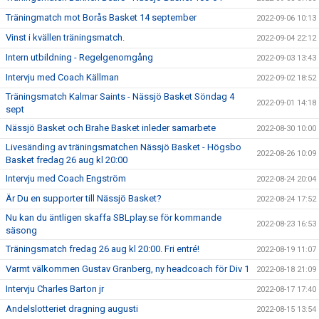
Träningmatch mot Borås Basket 14 september
2022-09-06 10:13
Vinst i kvällen träningsmatch.
2022-09-04 22:12
Intern utbildning - Regelgenomgång
2022-09-03 13:43
Intervju med Coach Källman
2022-09-02 18:52
Träningsmatch Kalmar Saints - Nässjö Basket Söndag 4
2022-09-01 14:18
sept
Nässjö Basket och Brahe Basket inleder samarbete
2022-08-30 10:00
Livesänding av träningsmatchen Nässjö Basket - Högsbo
2022-08-26 10:09
Basket fredag 26 aug kl 20:00
Intervju med Coach Engström
2022-08-24 20:04
Är Du en supporter till Nässjö Basket?
2022-08-24 17:52
Nu kan du äntligen skaffa SBLplay.se för kommande
2022-08-23 16:53
säsong
Träningsmatch fredag 26 aug kl 20:00. Fri entré!
2022-08-19 11:07
Varmt välkommen Gustav Granberg, ny headcoach för Div 1
2022-08-18 21:09
Intervju Charles Barton jr
2022-08-17 17:40
Andelslotteriet dragning augusti
2022-08-15 13:54