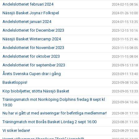
Andelslotteriet februari 2024
2024-02-15 08:56
Nässjö Basket Joyna:r Folkspel
2024-01-26 10:00
Andelslotteriet januari 2024
2024-01-15 13:35
Andelslotteriet för December 2023
2023-12-15 10:16
Nässjö Basket Wintercamp 2024
2023-11-15 21:46
Andelslotteriet för November 2023
2023-11-15 08:05
Andelslotteriet för oktober 2023
2023-11-15 08:04
Andelslotteriet för september 2023
2023-09-15 13:18
Årets Svenska Cupen drar i gång
2023-09-11 13:40
Basketloppis!
2023-09-08 10:26
Köp biobiljetter, stötta Nässjö Basket
2023-09-05 13:33
Träningsmatch mot Norrköping Dolphins fredag 8 sept kl
2023-09-04 10:46
19:00
Nu har vi gått ut med aviseringar för befintliga medlemmar!
2023-08-31 17:10
Träningmatch mot Borås Basket Lördag 2 sept 16:00
2023-08-31 11:05
Vi söker ledare!
2023-08-29 10:46