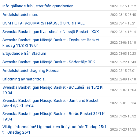
Info gällande fribiljetter från grundserien
2022-03-15 15:12
Andelslotteriet mars
2022-03-15 08:45
USM HU19 19-20 MARS I NÄSSJÖ SPORTHALL
2022-03-14 13:21
Svenska Basketligan Kvartsfinaler Nässjö Basket - XXX
2022-03-14 13:14
Svenska Basketligan Nässjö Basket - Fryshuset Basket
2022-03-06 19:18
Fredag 11/3 Kl 19.04
Erbjudande från Stadium
2022-03-03 10:23
Svenska Basketligan Nässjö Basket - Södertälje BBK
2022-02-22 13:43
Andelslotteriet dragning Februari
2022-02-15 07:01
Utlottning av matchtröja!
2022-02-09 17:18
Svenska Basketligan Nässjö Basket - BC Luleå Tis 15/2 Kl
2022-02-07 16:03
19:04
Svenska Basketligan Nässjö Basket - Jämtland Basket
2022-02-01 08:34
Sönd 6/2 Kl 15:04
Svenska Basketligan Nässjö Basket - Borås Basket 31/1 Kl
2022-01-26 13:32
19:34
Viktigt information! Ligamatchen är flyttad från Tisdag 25/1
2022-01-23 14:35
till Onsdag 26/1