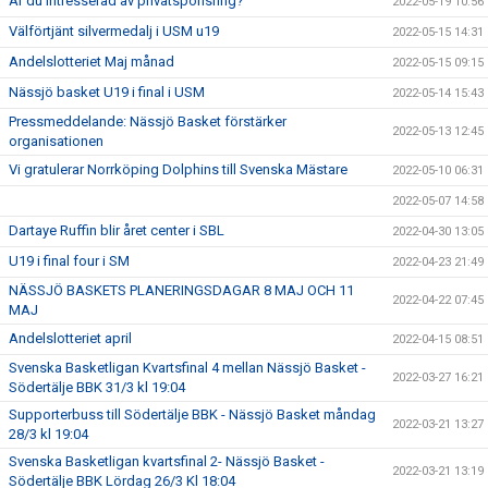
Är du intresserad av privatsponsring?
2022-05-19 10:56
Välförtjänt silvermedalj i USM u19
2022-05-15 14:31
Andelslotteriet Maj månad
2022-05-15 09:15
Nässjö basket U19 i final i USM
2022-05-14 15:43
Pressmeddelande: Nässjö Basket förstärker
2022-05-13 12:45
organisationen
Vi gratulerar Norrköping Dolphins till Svenska Mästare
2022-05-10 06:31
2022-05-07 14:58
Dartaye Ruffin blir året center i SBL
2022-04-30 13:05
U19 i final four i SM
2022-04-23 21:49
NÄSSJÖ BASKETS PLANERINGSDAGAR 8 MAJ OCH 11
2022-04-22 07:45
MAJ
Andelslotteriet april
2022-04-15 08:51
Svenska Basketligan Kvartsfinal 4 mellan Nässjö Basket -
2022-03-27 16:21
Södertälje BBK 31/3 kl 19:04
Supporterbuss till Södertälje BBK - Nässjö Basket måndag
2022-03-21 13:27
28/3 kl 19:04
Svenska Basketligan kvartsfinal 2- Nässjö Basket -
2022-03-21 13:19
Södertälje BBK Lördag 26/3 Kl 18:04