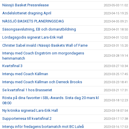
Nässjö Basket Pressrelease
2023-05-03 11:02
Andelslotteriet dragning April
2023-04-15 19:25
NÄSSJÖ BASKETS PLANERINGSDAG
2023-04-05 09:21
Säsongsavslutning, EB och domarutbildning
2023-04-01 18:50
Lördagsgodis signerat Lars-Erik Hall
2023-04-01 12:02
Christer Sabel invald i Nässjö Baskets Wall of Fame
2023-03-31 15:20
Intervju med Coach Engström om morgondagens
2023-03-28 19:14
hemmamatch
Kvartsfinal 3
2023-03-27 10:34
Intervju med Coach Källman
2023-03-25 17:45
Intervju med Coach Källman och Derreck Brooks
2023-03-23 18:41
Se kvartsfinal 1 hos Brasseriet
2023-03-21 17:31
Rösta på dina favoriter i SBL-Awards. Sista dag 20 mars kl
2023-03-18 12:23
08:00
Ny krönika signerad Lars-Erik Hall
2023-03-18 07:54
Supporterresa till kvartsfinal 2
2023-03-17 17:38
Intervju inför fredagens bortamatch mot BC Luleå
2023-03-16 17:53