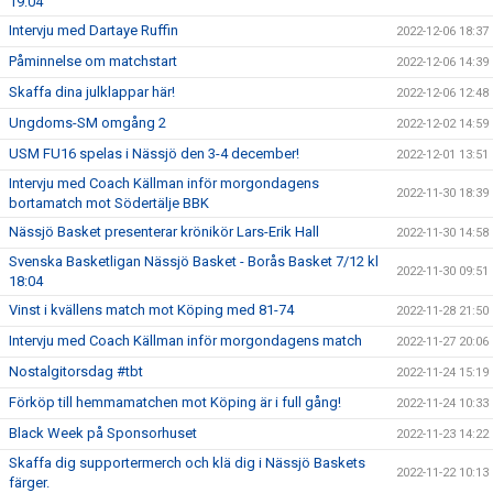
19:04
Intervju med Dartaye Ruffin
2022-12-06 18:37
Påminnelse om matchstart
2022-12-06 14:39
Skaffa dina julklappar här!
2022-12-06 12:48
Ungdoms-SM omgång 2
2022-12-02 14:59
USM FU16 spelas i Nässjö den 3-4 december!
2022-12-01 13:51
Intervju med Coach Källman inför morgondagens
2022-11-30 18:39
bortamatch mot Södertälje BBK
Nässjö Basket presenterar krönikör Lars-Erik Hall
2022-11-30 14:58
Svenska Basketligan Nässjö Basket - Borås Basket 7/12 kl
2022-11-30 09:51
18:04
Vinst i kvällens match mot Köping med 81-74
2022-11-28 21:50
Intervju med Coach Källman inför morgondagens match
2022-11-27 20:06
Nostalgitorsdag #tbt
2022-11-24 15:19
Förköp till hemmamatchen mot Köping är i full gång!
2022-11-24 10:33
Black Week på Sponsorhuset
2022-11-23 14:22
Skaffa dig supportermerch och klä dig i Nässjö Baskets
2022-11-22 10:13
färger.