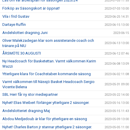
Läs om vår arbetsplan för säsongen 2023/24
2023-07-03 17:55
Förköp av Säsongskort är öppnat!
2023-07-03 10:00
Vila i frid Gustav
2023-06-25 14:31
Dartaye Ruffin
2023-06-15 13:00
Andelslotteri dragning Juni
2023-06-15
Oliver Malekzadegan klar som assisterande coach och
2023-06-13 13:00
tränare på NIU
ÅRSMÖTE 30 AUGUSTI
2023-06-12 07:46
Ny Headcoach för Basketettan. Varmt välkommen Karim
2023-06-08 13:09
Wazzi
Ytterligare klara för Coachstaben kommande säsong
2023-06-02 11:08
Varmt välkommen till Nässjö Basket Headcoach Sergio
2023-05-31 09:00
Vicente Belena
SBL Herr får ny stor mediepartner
2023-05-22 14:00
Nyhet! Elias Weibert förlänger ytterligare 2 säsonger.
2023-05-16 13:00
Andelslotteriet dragning Maj
2023-05-15 11:43
Abdou Medjedoub är klar för ytterligare en säsong
2023-05-09 13:00
Nyhet! Charles Barton jr stannar ytterligare 2 säsonger.
2023-05-05 11:00