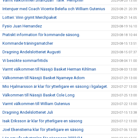
Varmt välkommen ShanQuan "Tank" Hemphill!
2023-08-25 13:00
Intervjuer med Coach Vicente Beleña och William Gutenius
2023-08-21 20:39
Lotteri: Vinn grymt Merchpaket
2023-08-21 14:05
Fysio Juan Hernandez
2023-08-19 16:10
Pratiskt information för kommande säsong.
2023-08-18 10:44
Kommande träningsmatcher
2023-08-15 13:51
Dragning Andelslotteriet Augusti
2023-08-15 07:37
Vi besökte sommarfritids
2023-08-04 11:00
Varmt välkommen till Nässjö Basket Herman Kihlman
2023-08-03 13:00
Välkommen till Nässjö Basket Nyameye Adom
2023-07-29 13:00
Mio Hjalmarsson är klar för ytterligare en säsong i ligalaget.
2023-07-27 13:00
Välkommen till Nässjö Basket Cole Long
2023-07-25 13:00
Varmt välkommen till William Gutenius
2023-07-22 13:00
Dragning Andelslotteriet Juli
2023-07-15 13:38
Isak Eriksson är klar för ytterligare en säsong
2023-07-12 13:00
Joel Ekenstierna klar för ytterligare en säsong
2023-07-06 13:00