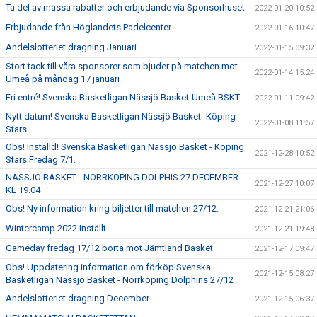
Ta del av massa rabatter och erbjudande via Sponsorhuset
2022-01-20 10:52
Erbjudande från Höglandets Padelcenter
2022-01-16 10:47
Andelslotteriet dragning Januari
2022-01-15 09:32
Stort tack till våra sponsorer som bjuder på matchen mot
2022-01-14 15:24
Umeå på måndag 17 januari
Fri entré! Svenska Basketligan Nässjö Basket-Umeå BSKT
2022-01-11 09:42
Nytt datum! Svenska Basketligan Nässjö Basket- Köping
2022-01-08 11:57
Stars
Obs! Inställd! Svenska Basketligan Nässjö Basket - Köping
2021-12-28 10:52
Stars Fredag 7/1.
NÄSSJÖ BASKET - NORRKÖPING DOLPHIS 27 DECEMBER
2021-12-27 10:07
KL 19.04
Obs! Ny information kring biljetter till matchen 27/12.
2021-12-21 21:06
Wintercamp 2022 inställt
2021-12-21 19:48
Gameday fredag 17/12 borta mot Jämtland Basket
2021-12-17 09:47
Obs! Uppdatering information om förköp!Svenska
2021-12-15 08:27
Basketligan Nässjö Basket - Norrköping Dolphins 27/12
Andelslotteriet dragning December
2021-12-15 06:37