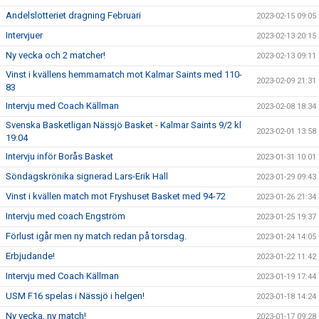
Andelslotteriet dragning Februari
2023-02-15 09:05
Intervjuer
2023-02-13 20:15
Ny vecka och 2 matcher!
2023-02-13 09:11
Vinst i kvällens hemmamatch mot Kalmar Saints med 110-
2023-02-09 21:31
83
Intervju med Coach Källman
2023-02-08 18:34
Svenska Basketligan Nässjö Basket - Kalmar Saints 9/2 kl
2023-02-01 13:58
19:04
Intervju inför Borås Basket
2023-01-31 10:01
Söndagskrönika signerad Lars-Erik Hall
2023-01-29 09:43
Vinst i kvällen match mot Fryshuset Basket med 94-72
2023-01-26 21:34
Intervju med coach Engström
2023-01-25 19:37
Förlust igår men ny match redan på torsdag.
2023-01-24 14:05
Erbjudande!
2023-01-22 11:42
Intervju med Coach Källman
2023-01-19 17:44
USM F16 spelas i Nässjö i helgen!
2023-01-18 14:24
Ny vecka, ny match!
2023-01-17 09:28