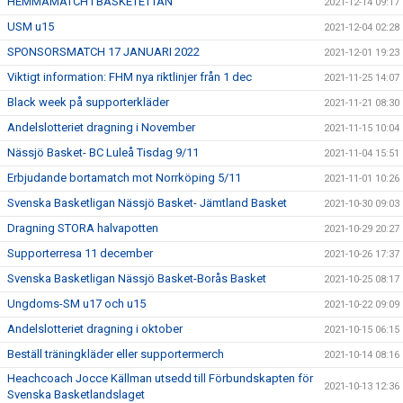
HEMMAMATCH I BASKETETTAN
2021-12-14 09:17
USM u15
2021-12-04 02:28
SPONSORSMATCH 17 JANUARI 2022
2021-12-01 19:23
Viktigt information: FHM nya riktlinjer från 1 dec
2021-11-25 14:07
Black week på supporterkläder
2021-11-21 08:30
Andelslotteriet dragning i November
2021-11-15 10:04
Nässjö Basket- BC Luleå Tisdag 9/11
2021-11-04 15:51
Erbjudande bortamatch mot Norrköping 5/11
2021-11-01 10:26
Svenska Basketligan Nässjö Basket- Jämtland Basket
2021-10-30 09:03
Dragning STORA halvapotten
2021-10-29 20:27
Supporterresa 11 december
2021-10-26 17:37
Svenska Basketligan Nässjö Basket-Borås Basket
2021-10-25 08:17
Ungdoms-SM u17 och u15
2021-10-22 09:09
Andelslotteriet dragning i oktober
2021-10-15 06:15
Beställ träningkläder eller supportermerch
2021-10-14 08:16
Heachcoach Jocce Källman utsedd till Förbundskapten för
2021-10-13 12:36
Svenska Basketlandslaget