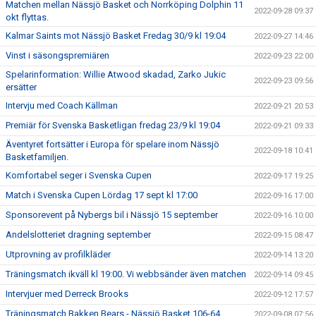
Matchen mellan Nässjö Basket och Norrköping Dolphin 11
2022-09-28 09:37
okt flyttas.
Kalmar Saints mot Nässjö Basket Fredag 30/9 kl 19:04
2022-09-27 14:46
Vinst i säsongspremiären
2022-09-23 22:00
Spelarinformation: Willie Atwood skadad, Zarko Jukic
2022-09-23 09:56
ersätter
Intervju med Coach Källman
2022-09-21 20:53
Premiär för Svenska Basketligan fredag 23/9 kl 19:04
2022-09-21 09:33
Äventyret fortsätter i Europa för spelare inom Nässjö
2022-09-18 10:41
Basketfamiljen.
Komfortabel seger i Svenska Cupen
2022-09-17 19:25
Match i Svenska Cupen Lördag 17 sept kl 17:00
2022-09-16 17:00
Sponsorevent på Nybergs bil i Nässjö 15 september
2022-09-16 10:00
Andelslotteriet dragning september
2022-09-15 08:47
Utprovning av profilkläder
2022-09-14 13:20
Träningsmatch ikväll kl 19:00. Vi webbsänder även matchen
2022-09-14 09:45
Intervjuer med Derreck Brooks
2022-09-12 17:57
Träningsmatch Bakken Bears - Nässjö Basket 106-64
2022-09-08 07:56