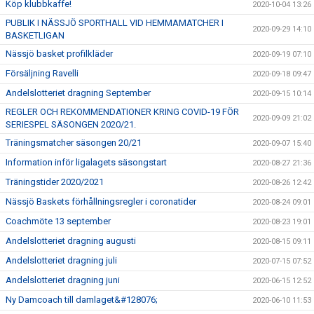
Köp klubbkaffe!
2020-10-04 13:26
PUBLIK I NÄSSJÖ SPORTHALL VID HEMMAMATCHER I
2020-09-29 14:10
BASKETLIGAN
Nässjö basket profilkläder
2020-09-19 07:10
Försäljning Ravelli
2020-09-18 09:47
Andelslotteriet dragning September
2020-09-15 10:14
REGLER OCH REKOMMENDATIONER KRING COVID-19 FÖR
2020-09-09 21:02
SERIESPEL SÄSONGEN 2020/21.
Träningsmatcher säsongen 20/21
2020-09-07 15:40
Information inför ligalagets säsongstart
2020-08-27 21:36
Träningstider 2020/2021
2020-08-26 12:42
Nässjö Baskets förhållningsregler i coronatider
2020-08-24 09:01
Coachmöte 13 september
2020-08-23 19:01
Andelslotteriet dragning augusti
2020-08-15 09:11
Andelslotteriet dragning juli
2020-07-15 07:52
Andelslotteriet dragning juni
2020-06-15 12:52
Ny Damcoach till damlaget&#128076;
2020-06-10 11:53