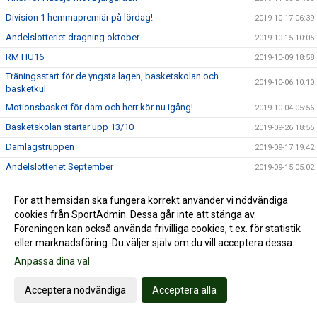
Division 1 hemmapremiär på lördag!
2019-10-17 06:39
Andelslotteriet dragning oktober
2019-10-15 10:05
RM HU16
2019-10-09 18:58
Träningsstart för de yngsta lagen, basketskolan och
2019-10-06 10:10
basketkul
Motionsbasket för dam och herr kör nu igång!
2019-10-04 05:56
Basketskolan startar upp 13/10
2019-09-26 18:55
Damlagstruppen
2019-09-17 19:42
Andelslotteriet September
2019-09-15 05:02
Läktarcoacherna is back in business!!
2019-09-04 19:45
För att hemsidan ska fungera korrekt använder vi nödvändiga
Träningstider 2019/2020
2019-09-02 07:52
cookies från SportAdmin. Dessa går inte att stänga av.
Läktarcoacherna är tillbaka, hipp hipp hurra!
2019-08-27 17:22
Föreningen kan också använda frivilliga cookies, t.ex. för statistik
eller marknadsföring. Du väljer själv om du vill acceptera dessa.
Bra erbjudanden från Layup
2019-08-18 08:07
Anpassa dina val
Andelslotteriet augusti
2019-08-15 07:20
Nässjöfostrade Alma Larsson & Tintin Henningson uttagna
Acceptera nödvändiga
Acceptera alla
2019-07-31 23:29
till EM i Makedonien!!
Andelslotteriet dragning juli
2019-07-15 10:42