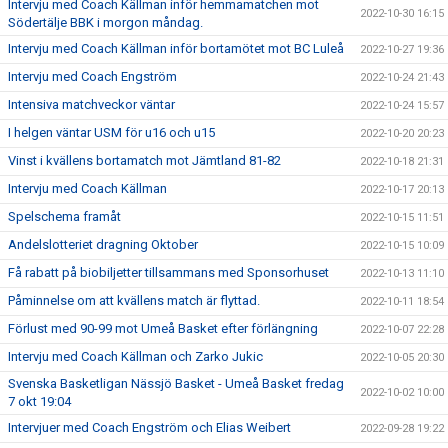
Intervju med Coach Källman inför hemmamatchen mot
2022-10-30 16:15
Södertälje BBK i morgon måndag.
Intervju med Coach Källman inför bortamötet mot BC Luleå
2022-10-27 19:36
Intervju med Coach Engström
2022-10-24 21:43
Intensiva matchveckor väntar
2022-10-24 15:57
I helgen väntar USM för u16 och u15
2022-10-20 20:23
Vinst i kvällens bortamatch mot Jämtland 81-82
2022-10-18 21:31
Intervju med Coach Källman
2022-10-17 20:13
Spelschema framåt
2022-10-15 11:51
Andelslotteriet dragning Oktober
2022-10-15 10:09
Få rabatt på biobiljetter tillsammans med Sponsorhuset
2022-10-13 11:10
Påminnelse om att kvällens match är flyttad.
2022-10-11 18:54
Förlust med 90-99 mot Umeå Basket efter förlängning
2022-10-07 22:28
Intervju med Coach Källman och Zarko Jukic
2022-10-05 20:30
Svenska Basketligan Nässjö Basket - Umeå Basket fredag
2022-10-02 10:00
7 okt 19:04
Intervjuer med Coach Engström och Elias Weibert
2022-09-28 19:22