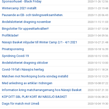
Sponsorhuset - Black Friday
2020-11-26 12:56
Wintercamp 2021 inställt
2020-11-23 19:48
Pausande av EB- och tävlingsverksamheten.
2020-11-20 06:43
Andelslotteriet dragning november
2020-11-15 11:03
Bingolotter för uppesittarkvällen!!
2020-11-07 13:58
Profilkläder!
2020-11-04 09:56
Nässjö Basket inbjuder till Winter Camp 2/1 - 4/1 2021
2020-10-27 21:48
Privatsponsring
2020-10-18 16:39
Spridning Covid-19
2020-10-15 13:05
Andelslotteriet dragning oktober
2020-10-15 13:00
Covid-19 fall i Nässjös herrlag
2020-10-11 18:24
Matchen mot Norrköping borta söndag inställd
2020-10-10 13:29
Med anledning av artiklar i tidningen
2020-10-08 07:22
Information kring matcharrangemang hos Nässjö Basket
2020-10-07 21:33
KÖP DITT SBL PLAY KORT AV NÄSSJÖ BASKET
2020-10-06 08:22
Dags för match mot Umeå
2020-10-04 19:30