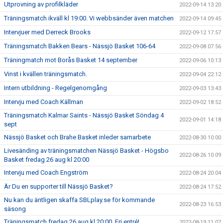
Utprovning av profilkläder
2022-09-14 13:20
Träningsmatch ikväll kl 19:00. Vi webbsänder även matchen
2022-09-14 09:45
Intervjuer med Derreck Brooks
2022-09-12 17:57
Träningsmatch Bakken Bears - Nässjö Basket 106-64
2022-09-08 07:56
Träningmatch mot Borås Basket 14 september
2022-09-06 10:13
Vinst i kvällen träningsmatch.
2022-09-04 22:12
Intern utbildning - Regelgenomgång
2022-09-03 13:43
Intervju med Coach Källman
2022-09-02 18:52
Träningsmatch Kalmar Saints - Nässjö Basket Söndag 4
2022-09-01 14:18
sept
Nässjö Basket och Brahe Basket inleder samarbete
2022-08-30 10:00
Livesänding av träningsmatchen Nässjö Basket - Högsbo
2022-08-26 10:09
Basket fredag 26 aug kl 20:00
Intervju med Coach Engström
2022-08-24 20:04
Är Du en supporter till Nässjö Basket?
2022-08-24 17:52
Nu kan du äntligen skaffa SBLplay.se för kommande
2022-08-23 16:53
säsong
Träningsmatch fredag 26 aug kl 20:00. Fri entré!
2022-08-19 11:07