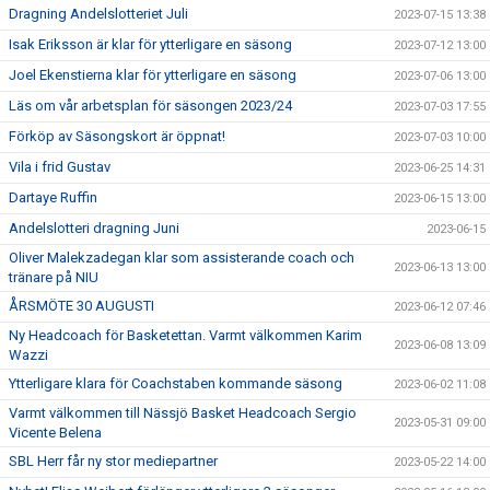
Dragning Andelslotteriet Juli
2023-07-15 13:38
Isak Eriksson är klar för ytterligare en säsong
2023-07-12 13:00
Joel Ekenstierna klar för ytterligare en säsong
2023-07-06 13:00
Läs om vår arbetsplan för säsongen 2023/24
2023-07-03 17:55
Förköp av Säsongskort är öppnat!
2023-07-03 10:00
Vila i frid Gustav
2023-06-25 14:31
Dartaye Ruffin
2023-06-15 13:00
Andelslotteri dragning Juni
2023-06-15
Oliver Malekzadegan klar som assisterande coach och
2023-06-13 13:00
tränare på NIU
ÅRSMÖTE 30 AUGUSTI
2023-06-12 07:46
Ny Headcoach för Basketettan. Varmt välkommen Karim
2023-06-08 13:09
Wazzi
Ytterligare klara för Coachstaben kommande säsong
2023-06-02 11:08
Varmt välkommen till Nässjö Basket Headcoach Sergio
2023-05-31 09:00
Vicente Belena
SBL Herr får ny stor mediepartner
2023-05-22 14:00