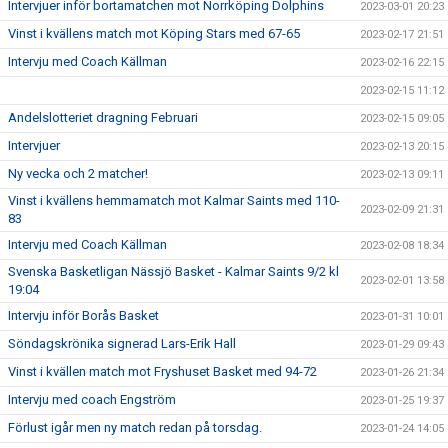
Intervjuer inför bortamatchen mot Norrköping Dolphins
2023-03-01 20:23
Vinst i kvällens match mot Köping Stars med 67-65
2023-02-17 21:51
Intervju med Coach Källman
2023-02-16 22:15
2023-02-15 11:12
Andelslotteriet dragning Februari
2023-02-15 09:05
Intervjuer
2023-02-13 20:15
Ny vecka och 2 matcher!
2023-02-13 09:11
Vinst i kvällens hemmamatch mot Kalmar Saints med 110-
2023-02-09 21:31
83
Intervju med Coach Källman
2023-02-08 18:34
Svenska Basketligan Nässjö Basket - Kalmar Saints 9/2 kl
2023-02-01 13:58
19:04
Intervju inför Borås Basket
2023-01-31 10:01
Söndagskrönika signerad Lars-Erik Hall
2023-01-29 09:43
Vinst i kvällen match mot Fryshuset Basket med 94-72
2023-01-26 21:34
Intervju med coach Engström
2023-01-25 19:37
Förlust igår men ny match redan på torsdag.
2023-01-24 14:05