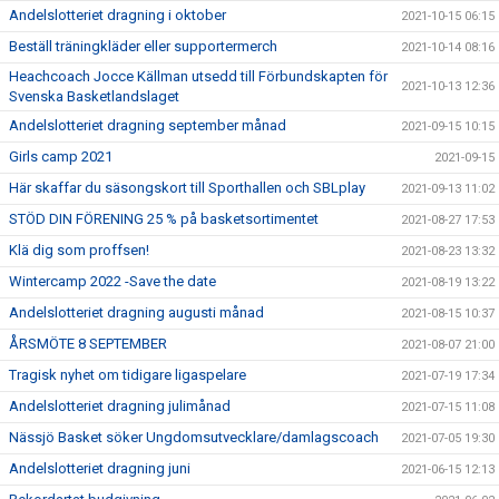
Andelslotteriet dragning i oktober
2021-10-15 06:15
Beställ träningkläder eller supportermerch
2021-10-14 08:16
Heachcoach Jocce Källman utsedd till Förbundskapten för
2021-10-13 12:36
Svenska Basketlandslaget
Andelslotteriet dragning september månad
2021-09-15 10:15
Girls camp 2021
2021-09-15
Här skaffar du säsongskort till Sporthallen och SBLplay
2021-09-13 11:02
STÖD DIN FÖRENING 25 % på basketsortimentet
2021-08-27 17:53
Klä dig som proffsen!
2021-08-23 13:32
Wintercamp 2022 -Save the date
2021-08-19 13:22
Andelslotteriet dragning augusti månad
2021-08-15 10:37
ÅRSMÖTE 8 SEPTEMBER
2021-08-07 21:00
Tragisk nyhet om tidigare ligaspelare
2021-07-19 17:34
Andelslotteriet dragning julimånad
2021-07-15 11:08
Nässjö Basket söker Ungdomsutvecklare/damlagscoach
2021-07-05 19:30
Andelslotteriet dragning juni
2021-06-15 12:13