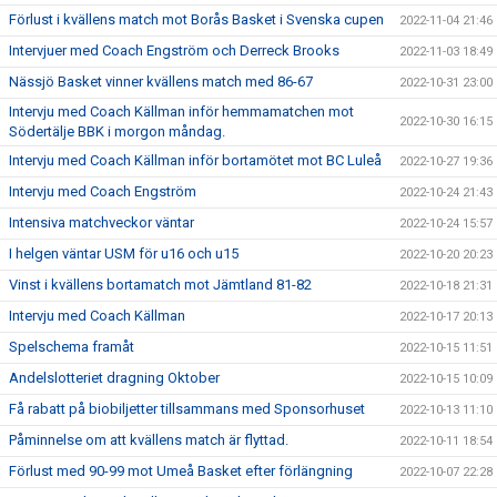
Förlust i kvällens match mot Borås Basket i Svenska cupen
2022-11-04 21:46
Intervjuer med Coach Engström och Derreck Brooks
2022-11-03 18:49
Nässjö Basket vinner kvällens match med 86-67
2022-10-31 23:00
Intervju med Coach Källman inför hemmamatchen mot
2022-10-30 16:15
Södertälje BBK i morgon måndag.
Intervju med Coach Källman inför bortamötet mot BC Luleå
2022-10-27 19:36
Intervju med Coach Engström
2022-10-24 21:43
Intensiva matchveckor väntar
2022-10-24 15:57
I helgen väntar USM för u16 och u15
2022-10-20 20:23
Vinst i kvällens bortamatch mot Jämtland 81-82
2022-10-18 21:31
Intervju med Coach Källman
2022-10-17 20:13
Spelschema framåt
2022-10-15 11:51
Andelslotteriet dragning Oktober
2022-10-15 10:09
Få rabatt på biobiljetter tillsammans med Sponsorhuset
2022-10-13 11:10
Påminnelse om att kvällens match är flyttad.
2022-10-11 18:54
Förlust med 90-99 mot Umeå Basket efter förlängning
2022-10-07 22:28