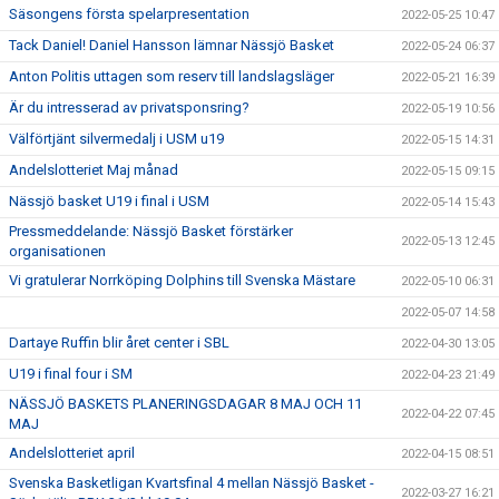
Säsongens första spelarpresentation
2022-05-25 10:47
Tack Daniel! Daniel Hansson lämnar Nässjö Basket
2022-05-24 06:37
Anton Politis uttagen som reserv till landslagsläger
2022-05-21 16:39
Är du intresserad av privatsponsring?
2022-05-19 10:56
Välförtjänt silvermedalj i USM u19
2022-05-15 14:31
Andelslotteriet Maj månad
2022-05-15 09:15
Nässjö basket U19 i final i USM
2022-05-14 15:43
Pressmeddelande: Nässjö Basket förstärker
2022-05-13 12:45
organisationen
Vi gratulerar Norrköping Dolphins till Svenska Mästare
2022-05-10 06:31
2022-05-07 14:58
Dartaye Ruffin blir året center i SBL
2022-04-30 13:05
U19 i final four i SM
2022-04-23 21:49
NÄSSJÖ BASKETS PLANERINGSDAGAR 8 MAJ OCH 11
2022-04-22 07:45
MAJ
Andelslotteriet april
2022-04-15 08:51
Svenska Basketligan Kvartsfinal 4 mellan Nässjö Basket -
2022-03-27 16:21