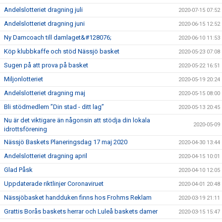
Andelslotteriet dragning juli
2020-07-15 07:52
Andelslotteriet dragning juni
2020-06-15 12:52
Ny Damcoach till damlaget&#128076;
2020-06-10 11:53
Köp klubbkaffe och stöd Nässjö basket
2020-05-23 07:08
Sugen på att prova på basket
2020-05-22 16:51
Miljonlotteriet
2020-05-19 20:24
Andelslotteriet dragning maj
2020-05-15 08:00
Bli stödmedlem ”Din stad - ditt lag”
2020-05-13 20:45
Nu är det viktigare än någonsin att stödja din lokala
2020-05-09
idrottsförening
Nässjö Baskets Planeringsdag 17 maj 2020
2020-04-30 13:44
Andelslotteriet dragning april
2020-04-15 10:01
Glad Påsk
2020-04-10 12:05
Uppdaterade riktlinjer Coronaviruet
2020-04-01 20:48
Nässjöbasket handduken finns hos Frohms Reklam
2020-03-19 21:11
Grattis Borås baskets herrar och Luleå baskets damer
2020-03-15 15:47