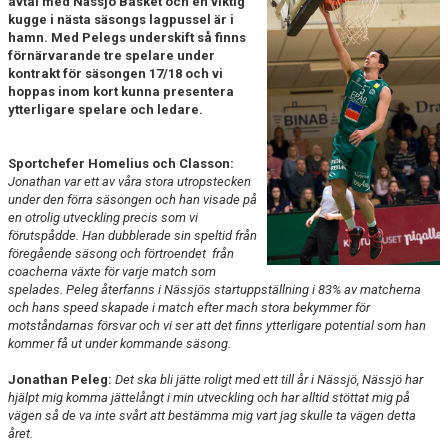
avtal med Nässjö Basket och en viktig
UNGDOMSSEKTIONEN
kugge i nästa säsongs lagpussel är i
hamn. Med Pelegs underskift så finns
förnärvarande tre spelare under
MEDIA
kontrakt för säsongen 17/18 och vi
hoppas inom kort kunna presentera
ALF HÅKANSSONS MINNESFOND
ytterligare spelare och ledare.
Sportchefer Homelius och Classon:
Jonathan var ett av våra stora utropstecken
under den förra säsongen och han visade på
en otrolig utveckling precis som vi
förutspådde. Han dubblerade sin speltid från
föregående säsong och förtroendet från
coacherna växte för varje match som
spelades. Peleg återfanns i Nässjös startuppställning i 83% av matcherna
och hans speed skapade i match efter mach stora bekymmer för
motståndarnas försvar och vi ser att det finns ytterligare potential som han
kommer få ut under kommande säsong.
Jonathan Peleg:
Det ska bli jätte roligt med ett till år i Nässjö, Nässjö har
hjälpt mig komma jättelångt i min utveckling och har alltid stöttat mig på
vägen så de va inte svårt att bestämma mig vart jag skulle ta vägen detta
året.