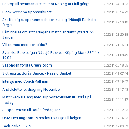
Förköp till hemmamatchen mot Köping är i full gång!
2022-11-24 10:33
Black Week på Sponsorhuset
2022-11-23 14:22
Skaffa dig supportermerch och klä dig i Nässjö Baskets
2022-11-22 10:13
färger.
Påminnelse om att tisdagens match är framflyttad till 23
2022-11-21 20:18
Januari
Vill du vara med och bidra?
2022-11-21 15:34
Svenska Basketligan Nässjö Basket - Köping Stars 28/11 kl
2022-11-21 08:49
19:04.
Säsongen första Green Room
2022-11-20 18:55
Slutresultat Borås Basket - Nässjö Basket
2022-11-19 07:44
Intervju med Coach Källman
2022-11-17 19:47
Andelslotteriet dragning November
2022-11-15 17:43
Matchvecka! Häng med supporterbussen till Borås på
2022-11-14 11:37
fredag
Supporterresa till Borås fredag 18/11
2022-11-08 12:53
USM Herr ungdom 19 spelas i Nässjö till helgen
2022-11-07 14:53
Tack Zarko Jukic!
2022-11-07 09:39