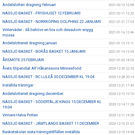
Andelslotteri dragning februari
2021-02-15 10:08
NÄSSJÖ BASKET - FRYSHUSET 12 FEBRUARI
2021-02-11 12:22
NÄSSJÖ BASKET - NORRKÖPING DOLPHINS 22 JANUARI
2021-01-21 17:53
Vinterväder - då behövs en bra och dessutom snygg
2021-01-16 12:46
mössa
Andelslotteriet dragning januari
2021-01-15 15:11
NÄSSJÖ BASKET - BORÅS BASKET 15 JANUARI
2021-01-14 15:59
ÅRSMÖTE 25 FEBRUARI
2021-01-02 18:55
Årets Stipendiat Alf Håkanssons Minnesfond
2020-12-30 22:33
NÄSSJÖ BASKET - BC LULEÅ 30 DECEMBER KL 19.04
2020-12-28 20:14
Inställda träningar
2020-12-21 17:49
Andelslotteriet dragning december
2020-12-15 10:10
NÄSSJÖ BASKET - SÖDERTÄLJE KINGS 15 DECEMBER KL
2020-12-14 11:24
19:04
Vinnare Halva Potten
2020-12-11 19:28
NÄSSJÖ BASKET - JÄMTLANDS BASKET 11 DECEMBER
2020-12-10 21:07
Basketskolan sista träningstillfällen inställda
2020-12-10 19:54