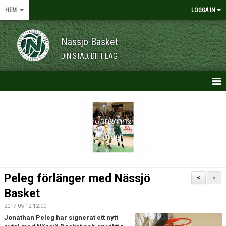
HEM
LOGGA IN
Nässjö Basket
DIN STAD, DITT LAG
HEM
NYHETER
OM KLUBBEN
KALENDER
Peleg förlänger med Nässjö
<
>
VÅRA LAG/TRÄNARE
Basket
2017-05-12 12:00
MEDLEMSKAP
Jonathan Peleg har signerat ett nytt