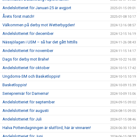
Andelslotteriet för Januari-25 är avgjort
2025-01-15 09:01
Årets först match!
2025-01-08 10:17
Välkommen på derby mot Wetterbygden!
2024-12-16 08:57
Andelslotteriet för december
2024-12-15 16:19
Nässjölagen i USM – så har det gått hittills
2024-11-26 08:43
Andelslotteriet för november
2024-11-15 14:17
Dags för derby mot Brahe!
2024-10-22 16:00
Andelslotteriet för oktober
2024-10-15 17:42
Ungdoms-SM och Basketloppis!
2024-10-15 10:19
Basketloppis!
2024-10-09 15:39
Seriepremiär för Damerna!
2024-10-09 15:06
Andelslotteriet för september
2024-09-15 09:02
Andelslotteriet för augusti
2024-08-15 09:05
Andelslotteriet för Juli
2024-07-15 08:46
Halva Pottendagningen är slutförd, här är vinnaren!
2024-06-30 10:34
Andelslotteriet för Juni
2024-06-15 08:33