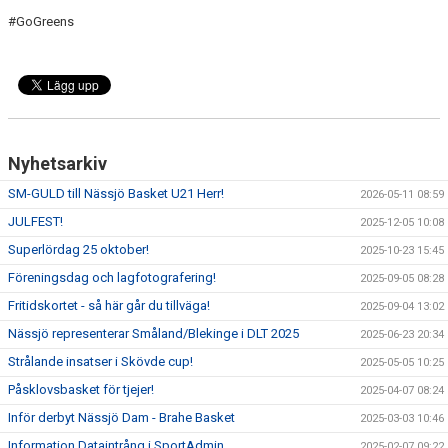
#GoGreens
Nyhetsarkiv
SM-GULD till Nässjö Basket U21 Herr!
2026-05-11 08:59
JULFEST!
2025-12-05 10:08
Superlördag 25 oktober!
2025-10-23 15:45
Föreningsdag och lagfotografering!
2025-09-05 08:28
Fritidskortet - så här går du tillväga!
2025-09-04 13:02
Nässjö representerar Småland/Blekinge i DLT 2025
2025-06-23 20:34
Strålande insatser i Skövde cup!
2025-05-05 10:25
Påsklovsbasket för tjejer!
2025-04-07 08:24
Inför derbyt Nässjö Dam - Brahe Basket
2025-03-03 10:46
Information Dataintrång i SportAdmin
2025-02-07 09:22