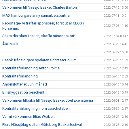
Välkommen till Nässjö Basket Charles Barton jr
2022-07-12 13:00
MAX hamburgare är ny samarbetspartner
2022-07-11 10:01
Reportage- Vi träffar sponsorer, först ut är CEOS i
2022-07-05 11:10
Forserum.
Säkra din plats i hallen, skaffa säsongskort!
2022-07-04 09:47
ÅRSMÖTE
2022-06-28 14:41
2022-06-27 15:00
Besök från tidigare spelaren Scott McCollum
2022-06-23 11:32
Kontraktsförlängning Anton Politis
2022-06-20 12:42
Kontraktsförlängning
2022-06-15 12:52
Andelslotteriet Juni månad
2022-06-15 10:44
Bli snyggast på beachen!
2022-06-13 10:49
Välkommen tillbaka till Nässjö Basket Joel Ekenstierna
2022-06-01 12:47
Kontraktsförlängning inom coachstaben.
2022-05-30 12:57
Varmt välkommen Elias Weibert
2022-05-27 12:50
Flera Nässjölag deltar i Göteborg Basketfestival
2022-05-26 12:10