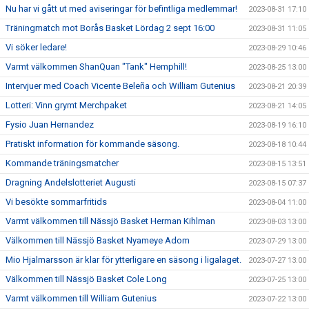
Nu har vi gått ut med aviseringar för befintliga medlemmar!
2023-08-31 17:10
Träningmatch mot Borås Basket Lördag 2 sept 16:00
2023-08-31 11:05
Vi söker ledare!
2023-08-29 10:46
Varmt välkommen ShanQuan "Tank" Hemphill!
2023-08-25 13:00
Intervjuer med Coach Vicente Beleña och William Gutenius
2023-08-21 20:39
Lotteri: Vinn grymt Merchpaket
2023-08-21 14:05
Fysio Juan Hernandez
2023-08-19 16:10
Pratiskt information för kommande säsong.
2023-08-18 10:44
Kommande träningsmatcher
2023-08-15 13:51
Dragning Andelslotteriet Augusti
2023-08-15 07:37
Vi besökte sommarfritids
2023-08-04 11:00
Varmt välkommen till Nässjö Basket Herman Kihlman
2023-08-03 13:00
Välkommen till Nässjö Basket Nyameye Adom
2023-07-29 13:00
Mio Hjalmarsson är klar för ytterligare en säsong i ligalaget.
2023-07-27 13:00
Välkommen till Nässjö Basket Cole Long
2023-07-25 13:00
Varmt välkommen till William Gutenius
2023-07-22 13:00