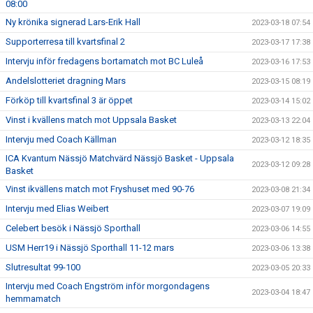
08:00
Ny krönika signerad Lars-Erik Hall
2023-03-18 07:54
Supporterresa till kvartsfinal 2
2023-03-17 17:38
Intervju inför fredagens bortamatch mot BC Luleå
2023-03-16 17:53
Andelslotteriet dragning Mars
2023-03-15 08:19
Förköp till kvartsfinal 3 är öppet
2023-03-14 15:02
Vinst i kvällens match mot Uppsala Basket
2023-03-13 22:04
Intervju med Coach Källman
2023-03-12 18:35
ICA Kvantum Nässjö Matchvärd Nässjö Basket - Uppsala
2023-03-12 09:28
Basket
Vinst ikvällens match mot Fryshuset med 90-76
2023-03-08 21:34
Intervju med Elias Weibert
2023-03-07 19:09
Celebert besök i Nässjö Sporthall
2023-03-06 14:55
USM Herr19 i Nässjö Sporthall 11-12 mars
2023-03-06 13:38
Slutresultat 99-100
2023-03-05 20:33
Intervju med Coach Engström inför morgondagens
2023-03-04 18:47
hemmamatch