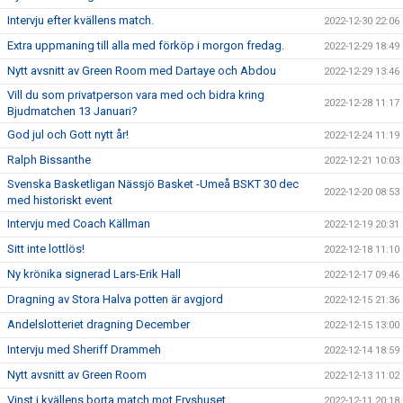
Intervju efter kvällens match.
2022-12-30 22:06
Extra uppmaning till alla med förköp i morgon fredag.
2022-12-29 18:49
Nytt avsnitt av Green Room med Dartaye och Abdou
2022-12-29 13:46
Vill du som privatperson vara med och bidra kring
2022-12-28 11:17
Bjudmatchen 13 Januari?
God jul och Gott nytt år!
2022-12-24 11:19
Ralph Bissanthe
2022-12-21 10:03
Svenska Basketligan Nässjö Basket -Umeå BSKT 30 dec
2022-12-20 08:53
med historiskt event
Intervju med Coach Källman
2022-12-19 20:31
Sitt inte lottlös!
2022-12-18 11:10
Ny krönika signerad Lars-Erik Hall
2022-12-17 09:46
Dragning av Stora Halva potten är avgjord
2022-12-15 21:36
Andelslotteriet dragning December
2022-12-15 13:00
Intervju med Sheriff Drammeh
2022-12-14 18:59
Nytt avsnitt av Green Room
2022-12-13 11:02
Vinst i kvällens borta match mot Fryshuset
2022-12-11 20:18