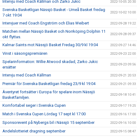
Intervju med Coach Källman och Zarko Jukic
2022-10-05 20:30
Svenska Basketligan Nässjö Basket - Umeå Basket fredag
2022-10-02 10:00
7 okt 19:04
Intervjuer med Coach Engström och Elias Weibert
2022-09-28 19:22
Matchen mellan Nässjö Basket och Norrköping Dolphin 11
2022-09-28 09:37
okt flyttas.
Kalmar Saints mot Nässjö Basket Fredag 30/9 kl 19:04
2022-09-27 14:46
Vinst i säsongspremiären
2022-09-23 22:00
Spelarinformation: Willie Atwood skadad, Zarko Jukic
2022-09-23 09:56
ersätter
Intervju med Coach Källman
2022-09-21 20:53
Premiär för Svenska Basketligan fredag 23/9 kl 19:04
2022-09-21 09:33
Äventyret fortsätter i Europa för spelare inom Nässjö
2022-09-18 10:41
Basketfamiljen.
Komfortabel seger i Svenska Cupen
2022-09-17 19:25
Match i Svenska Cupen Lördag 17 sept kl 17:00
2022-09-16 17:00
Sponsorevent på Nybergs bil i Nässjö 15 september
2022-09-16 10:00
Andelslotteriet dragning september
2022-09-15 08:47