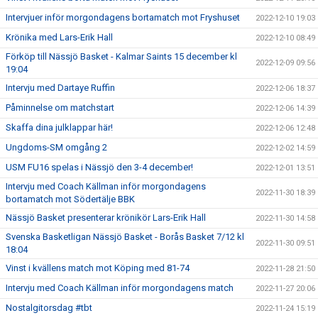
Intervjuer inför morgondagens bortamatch mot Fryshuset
2022-12-10 19:03
Krönika med Lars-Erik Hall
2022-12-10 08:49
Förköp till Nässjö Basket - Kalmar Saints 15 december kl
2022-12-09 09:56
19:04
Intervju med Dartaye Ruffin
2022-12-06 18:37
Påminnelse om matchstart
2022-12-06 14:39
Skaffa dina julklappar här!
2022-12-06 12:48
Ungdoms-SM omgång 2
2022-12-02 14:59
USM FU16 spelas i Nässjö den 3-4 december!
2022-12-01 13:51
Intervju med Coach Källman inför morgondagens
2022-11-30 18:39
bortamatch mot Södertälje BBK
Nässjö Basket presenterar krönikör Lars-Erik Hall
2022-11-30 14:58
Svenska Basketligan Nässjö Basket - Borås Basket 7/12 kl
2022-11-30 09:51
18:04
Vinst i kvällens match mot Köping med 81-74
2022-11-28 21:50
Intervju med Coach Källman inför morgondagens match
2022-11-27 20:06
Nostalgitorsdag #tbt
2022-11-24 15:19