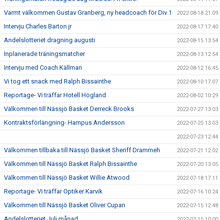
Varmt välkommen Gustav Granberg, ny headcoach för Div 1
2022-08-18 21:09
Intervju Charles Barton jr
2022-08-17 17:40
Andelslotteriet dragning augusti
2022-08-15 13:54
Inplanerade träningsmatcher
2022-08-13 12:54
Intervju med Coach Källman
2022-08-12 16:45
Vi tog ett snack med Ralph Bissainthe
2022-08-10 17:07
Reportage- Vi träffar Hotell Högland
2022-08-02 10:29
Välkommen till Nässjö Basket Derreck Brooks
2022-07-27 13:03
Kontraktsförlängning- Hampus Andersson
2022-07-25 13:03
2022-07-23 12:44
Välkommen tillbaka till Nässjö Basket Sheriff Drammeh
2022-07-21 12:02
Välkommen till Nässjö Basket Ralph Bissainthe
2022-07-20 13:05
Välkommen till Nässjö Basket Willie Atwood
2022-07-18 17:11
Reportage- Vi träffar Optiker Karvik
2022-07-16 10:24
Välkommen till Nässjö Basket Oliver Cupan
2022-07-15 12:48
Andelslotteriet Juli månad
2022-07-15 10:00