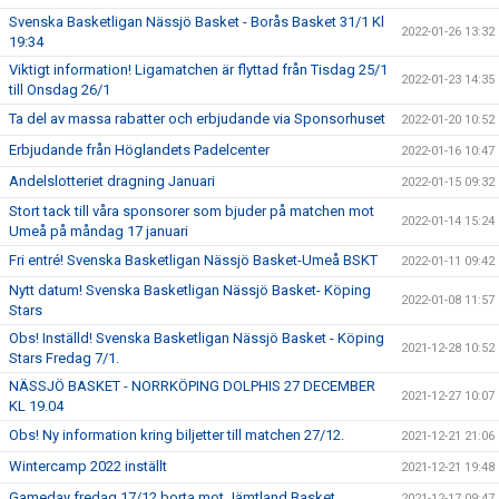
Svenska Basketligan Nässjö Basket - Borås Basket 31/1 Kl
2022-01-26 13:32
19:34
Viktigt information! Ligamatchen är flyttad från Tisdag 25/1
2022-01-23 14:35
till Onsdag 26/1
Ta del av massa rabatter och erbjudande via Sponsorhuset
2022-01-20 10:52
Erbjudande från Höglandets Padelcenter
2022-01-16 10:47
Andelslotteriet dragning Januari
2022-01-15 09:32
Stort tack till våra sponsorer som bjuder på matchen mot
2022-01-14 15:24
Umeå på måndag 17 januari
Fri entré! Svenska Basketligan Nässjö Basket-Umeå BSKT
2022-01-11 09:42
Nytt datum! Svenska Basketligan Nässjö Basket- Köping
2022-01-08 11:57
Stars
Obs! Inställd! Svenska Basketligan Nässjö Basket - Köping
2021-12-28 10:52
Stars Fredag 7/1.
NÄSSJÖ BASKET - NORRKÖPING DOLPHIS 27 DECEMBER
2021-12-27 10:07
KL 19.04
Obs! Ny information kring biljetter till matchen 27/12.
2021-12-21 21:06
Wintercamp 2022 inställt
2021-12-21 19:48
Gameday fredag 17/12 borta mot Jämtland Basket
2021-12-17 09:47