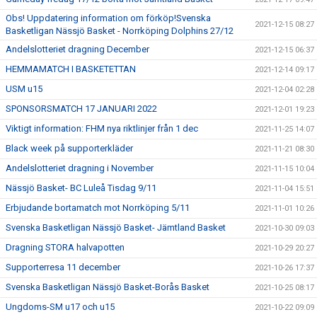
Obs! Uppdatering information om förköp!Svenska
2021-12-15 08:27
Basketligan Nässjö Basket - Norrköping Dolphins 27/12
Andelslotteriet dragning December
2021-12-15 06:37
HEMMAMATCH I BASKETETTAN
2021-12-14 09:17
USM u15
2021-12-04 02:28
SPONSORSMATCH 17 JANUARI 2022
2021-12-01 19:23
Viktigt information: FHM nya riktlinjer från 1 dec
2021-11-25 14:07
Black week på supporterkläder
2021-11-21 08:30
Andelslotteriet dragning i November
2021-11-15 10:04
Nässjö Basket- BC Luleå Tisdag 9/11
2021-11-04 15:51
Erbjudande bortamatch mot Norrköping 5/11
2021-11-01 10:26
Svenska Basketligan Nässjö Basket- Jämtland Basket
2021-10-30 09:03
Dragning STORA halvapotten
2021-10-29 20:27
Supporterresa 11 december
2021-10-26 17:37
Svenska Basketligan Nässjö Basket-Borås Basket
2021-10-25 08:17
Ungdoms-SM u17 och u15
2021-10-22 09:09