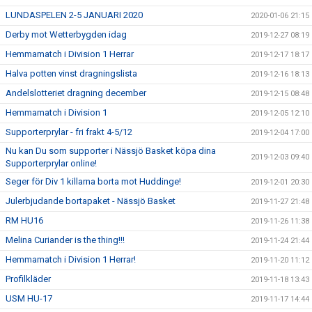
LUNDASPELEN 2-5 JANUARI 2020
2020-01-06 21:15
Derby mot Wetterbygden idag
2019-12-27 08:19
Hemmamatch i Division 1 Herrar
2019-12-17 18:17
Halva potten vinst dragningslista
2019-12-16 18:13
Andelslotteriet dragning december
2019-12-15 08:48
Hemmamatch i Division 1
2019-12-05 12:10
Supporterprylar - fri frakt 4-5/12
2019-12-04 17:00
Nu kan Du som supporter i Nässjö Basket köpa dina
2019-12-03 09:40
Supporterprylar online!
Seger för Div 1 killarna borta mot Huddinge!
2019-12-01 20:30
Julerbjudande bortapaket - Nässjö Basket
2019-11-27 21:48
RM HU16
2019-11-26 11:38
Melina Curiander is the thing!!!
2019-11-24 21:44
Hemmamatch i Division 1 Herrar!
2019-11-20 11:12
Profilkläder
2019-11-18 13:43
USM HU-17
2019-11-17 14:44