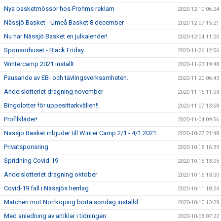
Nya basketmössor hos Frohms reklam
2020-12-10 06:24
Nässjö Basket - Umeå Basket 8 december
2020-12-07 15:21
Nu har Nässjö Basket en julkalender!
2020-12-04 11:20
Sponsorhuset - Black Friday
2020-11-26 12:56
Wintercamp 2021 inställt
2020-11-23 19:48
Pausande av EB- och tävlingsverksamheten.
2020-11-20 06:43
Andelslotteriet dragning november
2020-11-15 11:03
Bingolotter för uppesittarkvällen!!
2020-11-07 13:58
Profilkläder!
2020-11-04 09:56
Nässjö Basket inbjuder till Winter Camp 2/1 - 4/1 2021
2020-10-27 21:48
Privatsponsring
2020-10-18 16:39
Spridning Covid-19
2020-10-15 13:05
Andelslotteriet dragning oktober
2020-10-15 13:00
Covid-19 fall i Nässjös herrlag
2020-10-11 18:24
Matchen mot Norrköping borta söndag inställd
2020-10-10 13:29
Med anledning av artiklar i tidningen
2020-10-08 07:22