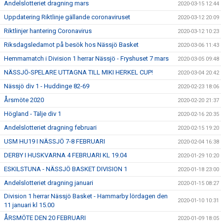
Andelslotteriet dragning mars
2020-03-15 12:44
Uppdatering Riktlinje gällande coronaviruset
2020-03-12 20:09
Riktlinjer hantering Coronavirus
2020-03-12 10:23
Riksdagsledamot på besök hos Nässjö Basket
2020-03-06 11:43
Hemmamatch i Division 1 herrar Nässjö - Fryshuset 7 mars
2020-03-05 09:48
NÄSSJÖ-SPELARE UTTAGNA TILL MIKI HERKEL CUP!
2020-03-04 20:42
Nässjö div 1 - Huddinge 82-69
2020-02-23 18:06
Årsmöte 2020
2020-02-20 21:37
Högland - Tälje div 1
2020-02-16 20:35
Andelslotteriet dragning februari
2020-02-15 19:20
USM HU19 I NÄSSJÖ 7-8 FEBRUARI
2020-02-04 16:38
DERBY I HUSKVARNA 4 FEBRUARI KL 19.04
2020-01-29 10:20
ESKILSTUNA - NÄSSJÖ BASKET DIVISION 1
2020-01-18 23:00
Andelslotteriet dragning januari
2020-01-15 08:27
Division 1 herrar Nässjö Basket - Hammarby lördagen den
2020-01-10 10:31
11 januari kl 15.00
ÅRSMÖTE DEN 20 FEBRUARI
2020-01-09 18:05