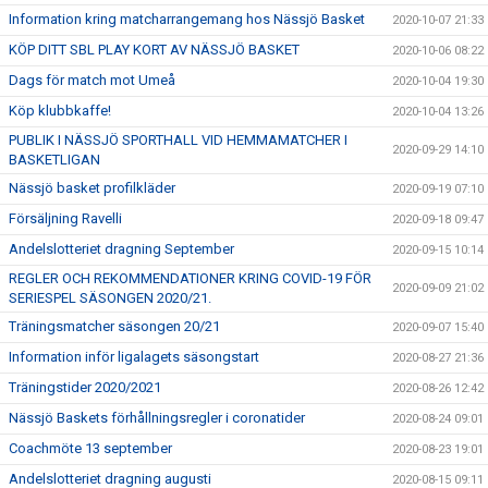
Information kring matcharrangemang hos Nässjö Basket
2020-10-07 21:33
KÖP DITT SBL PLAY KORT AV NÄSSJÖ BASKET
2020-10-06 08:22
Dags för match mot Umeå
2020-10-04 19:30
Köp klubbkaffe!
2020-10-04 13:26
PUBLIK I NÄSSJÖ SPORTHALL VID HEMMAMATCHER I
2020-09-29 14:10
BASKETLIGAN
Nässjö basket profilkläder
2020-09-19 07:10
Försäljning Ravelli
2020-09-18 09:47
Andelslotteriet dragning September
2020-09-15 10:14
REGLER OCH REKOMMENDATIONER KRING COVID-19 FÖR
2020-09-09 21:02
SERIESPEL SÄSONGEN 2020/21.
Träningsmatcher säsongen 20/21
2020-09-07 15:40
Information inför ligalagets säsongstart
2020-08-27 21:36
Träningstider 2020/2021
2020-08-26 12:42
Nässjö Baskets förhållningsregler i coronatider
2020-08-24 09:01
Coachmöte 13 september
2020-08-23 19:01
Andelslotteriet dragning augusti
2020-08-15 09:11