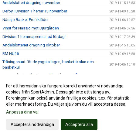
Andelslotteri dragning november
2019-11-15 15:53
Derby i Division 1 herrar 13 november
2019-11-09 10:28
Nässjö Basket Profilkläder
2019-11-06 12:57
Vinst för Nässjö mot Djurgården
2019-11-06 07:36
Division 1 hemmapremiär på lördag!
2019-10-17 06:39
Andelslotteriet dragning oktober
2019-10-15 10:05
RM HU16
2019-10-09 18:58
Träningsstart för de yngsta lagen, basketskolan och
2019-10-06 10:10
basketkul
Motionsbasket för dam och herr kör nu igång!
2019-10-04 05:56
Basketskolan startar upp 13/10
2019-09-26 18:55
För att hemsidan ska fungera korrekt använder vi nödvändiga
cookies från SportAdmin. Dessa går inte att stänga av.
Damlagstruppen
2019-09-17 19:42
Föreningen kan också använda frivilliga cookies, t.ex. för statistik
Andelslotteriet September
2019-09-15 05:02
eller marknadsföring. Du väljer själv om du vill acceptera dessa.
Läktarcoacherna is back in business!!
2019-09-04 19:45
Anpassa dina val
Träningstider 2019/2020
2019-09-02 07:52
Acceptera nödvändiga
Acceptera alla
Läktarcoacherna är tillbaka, hipp hipp hurra!
2019-08-27 17:22
Bra erbjudanden från Layup
2019-08-18 08:07