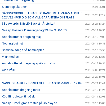
Rekordartat budgivning
2021-06-02
Sista tröjauktionen
2021-06-01
SÄSONGSKORT TILL NÄSSJÖ BASKETS HEMMAMATCHER
2021-05-25 17:12
2021/22 - FÖR DIG SOM VILL GARANTERA DIN PLATS
SBL Awards: Nässjö Basket - Årets Lyft
2021-05-21 13:27
Nässjö Baskets Planeringsdag 29 maj 9:00-16:00
2021-05-19 20:53
Andelslotteriet dragning maj
2021-05-15 09:05
Nothing but net
2021-05-11 19:33
Semifinalsdags på hemmaplan
2021-05-10 05:50
Vi är med er!!
2021-04-29 13:25
Andelslotteriet dragning april - storvinst
2021-04-15 10:34
Glad Påsk
2021-04-03 12:24
2021-03-29 18:06
NÄSSJÖ BASKET - FRYSHUSET TISDAG 30 MARS KL 19:04
2021-03-29 12:42
Andelslotteri dragning mars
2021-03-15 11:24
Köp Bingolotter till påsk
2021-03-11 12:08
Nässjö-Umeå gratis match på sblplay.se
2021-03-10 15:09