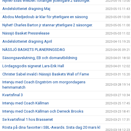
Nyhet! Elias Weibert förlänger ytterligare 2 säsonger.
2023-05-16 13:00
Andelslotteriet dragning Maj
2023-05-15 11:43
Abdou Medjedoub är klar för ytterligare en säsong
2023-05-09 13:00
Nyhet! Charles Barton jr stannar ytterligare 2 säsonger.
2023-05-05 11:00
Nässjö Basket Pressrelease
2023-05-03 11:02
Andelslotteriet dragning April
2023-04-15 19:25
NÄSSJÖ BASKETS PLANERINGSDAG
2023-04-05 09:21
Säsongsavslutning, EB och domarutbildning
2023-04-01 18:50
Lördagsgodis signerat Lars-Erik Hall
2023-04-01 12:02
Christer Sabel invald i Nässjö Baskets Wall of Fame
2023-03-31 15:20
Intervju med Coach Engström om morgondagens
2023-03-28 19:14
hemmamatch
Kvartsfinal 3
2023-03-27 10:34
Intervju med Coach Källman
2023-03-25 17:45
Intervju med Coach Källman och Derreck Brooks
2023-03-23 18:41
Se kvartsfinal 1 hos Brasseriet
2023-03-21 17:31
Rösta på dina favoriter i SBL-Awards. Sista dag 20 mars kl
2023-03-18 12:23