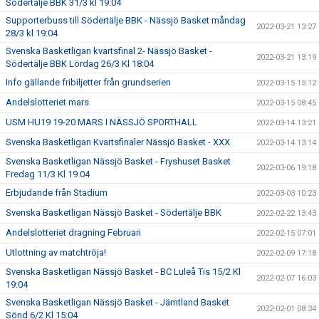
Södertälje BBK 31/3 kl 19:04
Supporterbuss till Södertälje BBK - Nässjö Basket måndag
2022-03-21 13:27
28/3 kl 19:04
Svenska Basketligan kvartsfinal 2- Nässjö Basket -
2022-03-21 13:19
Södertälje BBK Lördag 26/3 Kl 18:04
Info gällande fribiljetter från grundserien
2022-03-15 15:12
Andelslotteriet mars
2022-03-15 08:45
USM HU19 19-20 MARS I NÄSSJÖ SPORTHALL
2022-03-14 13:21
Svenska Basketligan Kvartsfinaler Nässjö Basket - XXX
2022-03-14 13:14
Svenska Basketligan Nässjö Basket - Fryshuset Basket
2022-03-06 19:18
Fredag 11/3 Kl 19.04
Erbjudande från Stadium
2022-03-03 10:23
Svenska Basketligan Nässjö Basket - Södertälje BBK
2022-02-22 13:43
Andelslotteriet dragning Februari
2022-02-15 07:01
Utlottning av matchtröja!
2022-02-09 17:18
Svenska Basketligan Nässjö Basket - BC Luleå Tis 15/2 Kl
2022-02-07 16:03
19:04
Svenska Basketligan Nässjö Basket - Jämtland Basket
2022-02-01 08:34
Sönd 6/2 Kl 15:04