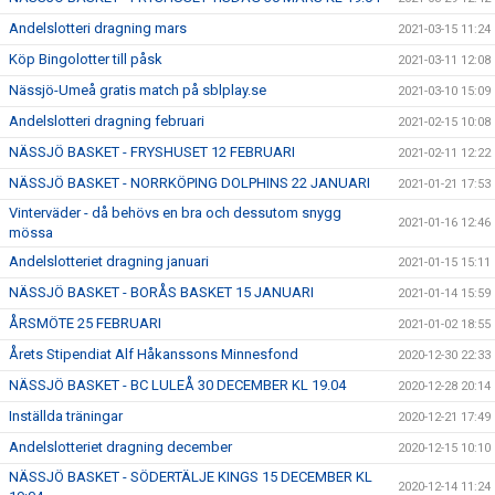
Andelslotteri dragning mars
2021-03-15 11:24
Köp Bingolotter till påsk
2021-03-11 12:08
Nässjö-Umeå gratis match på sblplay.se
2021-03-10 15:09
Andelslotteri dragning februari
2021-02-15 10:08
NÄSSJÖ BASKET - FRYSHUSET 12 FEBRUARI
2021-02-11 12:22
NÄSSJÖ BASKET - NORRKÖPING DOLPHINS 22 JANUARI
2021-01-21 17:53
Vinterväder - då behövs en bra och dessutom snygg
2021-01-16 12:46
mössa
Andelslotteriet dragning januari
2021-01-15 15:11
NÄSSJÖ BASKET - BORÅS BASKET 15 JANUARI
2021-01-14 15:59
ÅRSMÖTE 25 FEBRUARI
2021-01-02 18:55
Årets Stipendiat Alf Håkanssons Minnesfond
2020-12-30 22:33
NÄSSJÖ BASKET - BC LULEÅ 30 DECEMBER KL 19.04
2020-12-28 20:14
Inställda träningar
2020-12-21 17:49
Andelslotteriet dragning december
2020-12-15 10:10
NÄSSJÖ BASKET - SÖDERTÄLJE KINGS 15 DECEMBER KL
2020-12-14 11:24