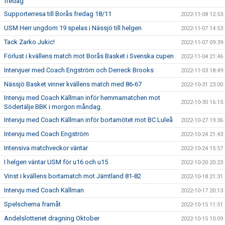
fredag
Supporterresa till Borås fredag 18/11
2022-11-08 12:53
USM Herr ungdom 19 spelas i Nässjö till helgen
2022-11-07 14:53
Tack Zarko Jukic!
2022-11-07 09:39
Förlust i kvällens match mot Borås Basket i Svenska cupen
2022-11-04 21:46
Intervjuer med Coach Engström och Derreck Brooks
2022-11-03 18:49
Nässjö Basket vinner kvällens match med 86-67
2022-10-31 23:00
Intervju med Coach Källman inför hemmamatchen mot
2022-10-30 16:15
Södertälje BBK i morgon måndag.
Intervju med Coach Källman inför bortamötet mot BC Luleå
2022-10-27 19:36
Intervju med Coach Engström
2022-10-24 21:43
Intensiva matchveckor väntar
2022-10-24 15:57
I helgen väntar USM för u16 och u15
2022-10-20 20:23
Vinst i kvällens bortamatch mot Jämtland 81-82
2022-10-18 21:31
Intervju med Coach Källman
2022-10-17 20:13
Spelschema framåt
2022-10-15 11:51
Andelslotteriet dragning Oktober
2022-10-15 10:09