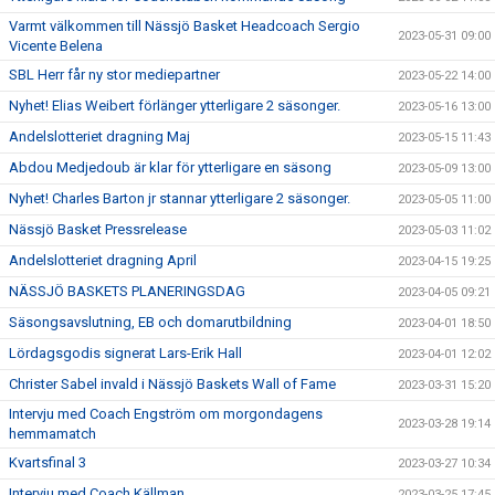
Varmt välkommen till Nässjö Basket Headcoach Sergio
2023-05-31 09:00
Vicente Belena
SBL Herr får ny stor mediepartner
2023-05-22 14:00
Nyhet! Elias Weibert förlänger ytterligare 2 säsonger.
2023-05-16 13:00
Andelslotteriet dragning Maj
2023-05-15 11:43
Abdou Medjedoub är klar för ytterligare en säsong
2023-05-09 13:00
Nyhet! Charles Barton jr stannar ytterligare 2 säsonger.
2023-05-05 11:00
Nässjö Basket Pressrelease
2023-05-03 11:02
Andelslotteriet dragning April
2023-04-15 19:25
NÄSSJÖ BASKETS PLANERINGSDAG
2023-04-05 09:21
Säsongsavslutning, EB och domarutbildning
2023-04-01 18:50
Lördagsgodis signerat Lars-Erik Hall
2023-04-01 12:02
Christer Sabel invald i Nässjö Baskets Wall of Fame
2023-03-31 15:20
Intervju med Coach Engström om morgondagens
2023-03-28 19:14
hemmamatch
Kvartsfinal 3
2023-03-27 10:34
Intervju med Coach Källman
2023-03-25 17:45