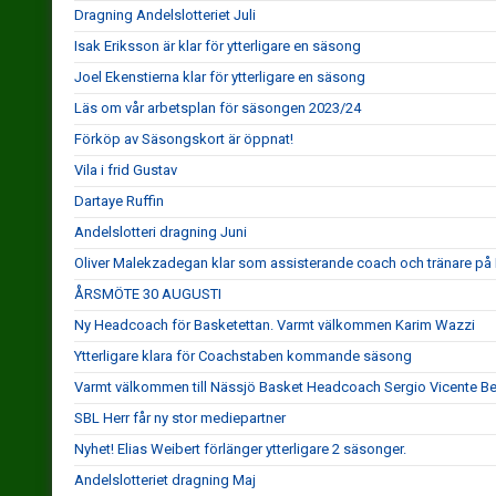
Dragning Andelslotteriet Juli
Isak Eriksson är klar för ytterligare en säsong
Joel Ekenstierna klar för ytterligare en säsong
Läs om vår arbetsplan för säsongen 2023/24
Förköp av Säsongskort är öppnat!
Vila i frid Gustav
Dartaye Ruffin
Andelslotteri dragning Juni
Oliver Malekzadegan klar som assisterande coach och tränare på
ÅRSMÖTE 30 AUGUSTI
Ny Headcoach för Basketettan. Varmt välkommen Karim Wazzi
Ytterligare klara för Coachstaben kommande säsong
Varmt välkommen till Nässjö Basket Headcoach Sergio Vicente B
SBL Herr får ny stor mediepartner
Nyhet! Elias Weibert förlänger ytterligare 2 säsonger.
Andelslotteriet dragning Maj