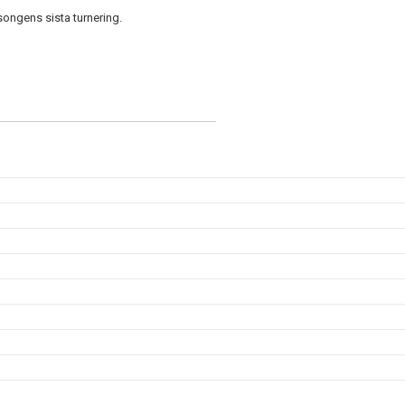
äsongens sista turnering.