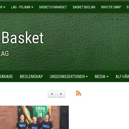
OR
LAG - POJKAR
BASKETGYMNASIET
BASKETSKOLAN
WINTER CAMP
B
 Basket
LAG
TRÄNARE
MEDLEMSKAP
UNGDOMSSEKTIONEN
MEDIA
ALF HÅ
<
>