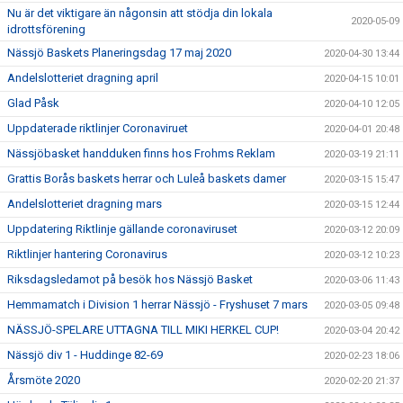
Nu är det viktigare än någonsin att stödja din lokala
2020-05-09
idrottsförening
Nässjö Baskets Planeringsdag 17 maj 2020
2020-04-30 13:44
Andelslotteriet dragning april
2020-04-15 10:01
Glad Påsk
2020-04-10 12:05
Uppdaterade riktlinjer Coronaviruet
2020-04-01 20:48
Nässjöbasket handduken finns hos Frohms Reklam
2020-03-19 21:11
Grattis Borås baskets herrar och Luleå baskets damer
2020-03-15 15:47
Andelslotteriet dragning mars
2020-03-15 12:44
Uppdatering Riktlinje gällande coronaviruset
2020-03-12 20:09
Riktlinjer hantering Coronavirus
2020-03-12 10:23
Riksdagsledamot på besök hos Nässjö Basket
2020-03-06 11:43
Hemmamatch i Division 1 herrar Nässjö - Fryshuset 7 mars
2020-03-05 09:48
NÄSSJÖ-SPELARE UTTAGNA TILL MIKI HERKEL CUP!
2020-03-04 20:42
Nässjö div 1 - Huddinge 82-69
2020-02-23 18:06
Årsmöte 2020
2020-02-20 21:37