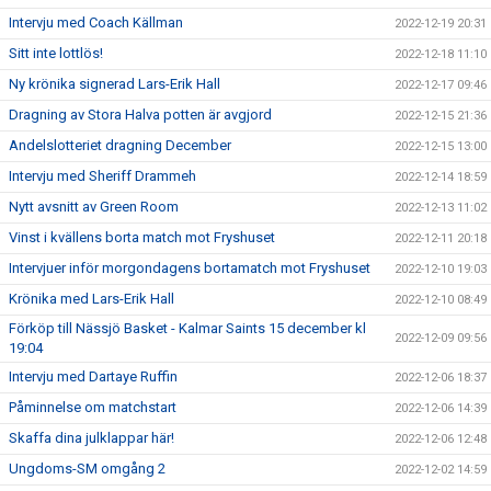
Intervju med Coach Källman
2022-12-19 20:31
Sitt inte lottlös!
2022-12-18 11:10
Ny krönika signerad Lars-Erik Hall
2022-12-17 09:46
Dragning av Stora Halva potten är avgjord
2022-12-15 21:36
Andelslotteriet dragning December
2022-12-15 13:00
Intervju med Sheriff Drammeh
2022-12-14 18:59
Nytt avsnitt av Green Room
2022-12-13 11:02
Vinst i kvällens borta match mot Fryshuset
2022-12-11 20:18
Intervjuer inför morgondagens bortamatch mot Fryshuset
2022-12-10 19:03
Krönika med Lars-Erik Hall
2022-12-10 08:49
Förköp till Nässjö Basket - Kalmar Saints 15 december kl
2022-12-09 09:56
19:04
Intervju med Dartaye Ruffin
2022-12-06 18:37
Påminnelse om matchstart
2022-12-06 14:39
Skaffa dina julklappar här!
2022-12-06 12:48
Ungdoms-SM omgång 2
2022-12-02 14:59