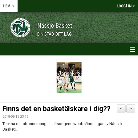
HEM
LOGGA IN
Nässjö Basket
DIN STAD, DITT LAG
HEM
NYHETER
OM KLUBBEN
KALENDER
Finns det en basketälskare i dig??
<
>
VÅRA LAG/TRÄNARE
2018-08-15 23:16
Teckna ditt abonnemang till säsongens webbsändningar av Nässjö
MEDLEMSKAP
Basket!!!