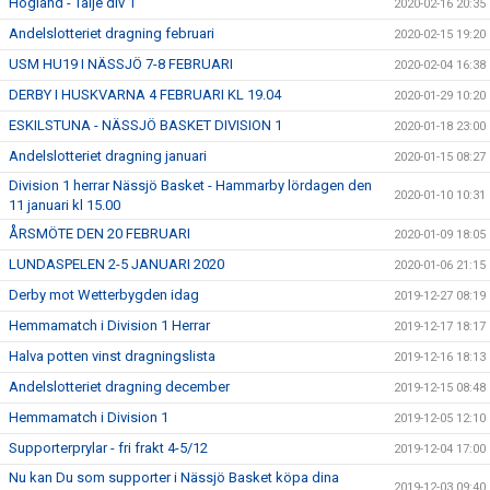
Högland - Tälje div 1
2020-02-16 20:35
Andelslotteriet dragning februari
2020-02-15 19:20
USM HU19 I NÄSSJÖ 7-8 FEBRUARI
2020-02-04 16:38
DERBY I HUSKVARNA 4 FEBRUARI KL 19.04
2020-01-29 10:20
ESKILSTUNA - NÄSSJÖ BASKET DIVISION 1
2020-01-18 23:00
Andelslotteriet dragning januari
2020-01-15 08:27
Division 1 herrar Nässjö Basket - Hammarby lördagen den
2020-01-10 10:31
11 januari kl 15.00
ÅRSMÖTE DEN 20 FEBRUARI
2020-01-09 18:05
LUNDASPELEN 2-5 JANUARI 2020
2020-01-06 21:15
Derby mot Wetterbygden idag
2019-12-27 08:19
Hemmamatch i Division 1 Herrar
2019-12-17 18:17
Halva potten vinst dragningslista
2019-12-16 18:13
Andelslotteriet dragning december
2019-12-15 08:48
Hemmamatch i Division 1
2019-12-05 12:10
Supporterprylar - fri frakt 4-5/12
2019-12-04 17:00
Nu kan Du som supporter i Nässjö Basket köpa dina
2019-12-03 09:40