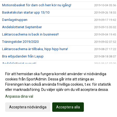
Motionsbasket för dam och herr kör nu igång!
2019-10-04 05:56
Basketskolan startar upp 13/10
2019-09-26 18:55
Damlagstruppen
2019-09-17 19:42
Andelslotteriet September
2019-09-15 05:02
Läktarcoacherna is back in business!!
2019-09-04 19:45
Träningstider 2019/2020
2019-09-02 07:52
Läktarcoacherna är tillbaka, hipp hipp hurra!
2019-08-27 17:22
Bra erbjudanden från Layup
2019-08-18 08:07
Andelslotteriet augusti
2019-08-15 07:20
Nässjöfostrade Alma Larsson & Tintin Henningson uttagna
2019-07-31 23:29
För att hemsidan ska fungera korrekt använder vi nödvändiga
till EM i Makedonien!!
cookies från SportAdmin. Dessa går inte att stänga av.
Andelslotteriet dragning juli
2019-07-15 10:42
Föreningen kan också använda frivilliga cookies, t.ex. för statistik
SÄSONGSKORT TILL NÄSSJÖ BASKETS HEMMAMATCHER I
eller marknadsföring. Du väljer själv om du vill acceptera dessa.
2019-07-08 09:47
BASKETLIGAN
Anpassa dina val
David Höök kallad till U20 landslaget
2019-07-04 08:31
Acceptera nödvändiga
Acceptera alla
Hanna Klingberg uttagen till framtidslandslaget junior
2019-07-02 10:25
Nässjöfostrade Veronika Mirkovic uttagen till landslaget
2019-07-02 10:12