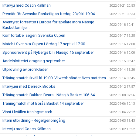
Intervju med Coach Källman
2022-09-21 20:53
Premiär för Svenska Basketligan fredag 23/9 kl 19:04
2022-09-21 09:33
Äventyret fortsätter i Europa för spelare inom Nässjö
2022-09-18 10:41
Basketfamiljen.
Komfortabel seger i Svenska Cupen
2022-09-17 19:25
Match i Svenska Cupen Lördag 17 sept kl 17:00
2022-09-16 17:00
Sponsorevent på Nybergs bil i Nässjö 15 september
2022-09-16 10:00
Andelslotteriet dragning september
2022-09-15 08:47
Utprovning av profilkläder
2022-09-14 13:20
Träningsmatch ikväll kl 19:00. Vi webbsänder även matchen
2022-09-14 09:45
Intervjuer med Derreck Brooks
2022-09-12 17:57
Träningsmatch Bakken Bears - Nässjö Basket 106-64
2022-09-08 07:56
Träningmatch mot Borås Basket 14 september
2022-09-06 10:13
Vinst i kvällen träningsmatch.
2022-09-04 22:12
Intern utbildning - Regelgenomgång
2022-09-03 13:43
Intervju med Coach Källman
2022-09-02 18:52