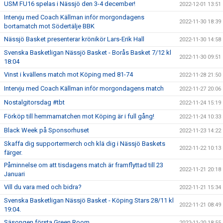
USM FU16 spelas i Nässjö den 3-4 december!
2022-12-01 13:51
Intervju med Coach Källman inför morgondagens
2022-11-30 18:39
bortamatch mot Södertälje BBK
Nässjö Basket presenterar krönikör Lars-Erik Hall
2022-11-30 14:58
Svenska Basketligan Nässjö Basket - Borås Basket 7/12 kl
2022-11-30 09:51
18:04
Vinst i kvällens match mot Köping med 81-74
2022-11-28 21:50
Intervju med Coach Källman inför morgondagens match
2022-11-27 20:06
Nostalgitorsdag #tbt
2022-11-24 15:19
Förköp till hemmamatchen mot Köping är i full gång!
2022-11-24 10:33
Black Week på Sponsorhuset
2022-11-23 14:22
Skaffa dig supportermerch och klä dig i Nässjö Baskets
2022-11-22 10:13
färger.
Påminnelse om att tisdagens match är framflyttad till 23
2022-11-21 20:18
Januari
Vill du vara med och bidra?
2022-11-21 15:34
Svenska Basketligan Nässjö Basket - Köping Stars 28/11 kl
2022-11-21 08:49
19:04.
Säsongen första Green Room
2022-11-20 18:55