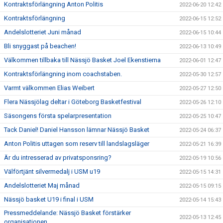
Kontraktsförlängning Anton Politis
2022-06-20 12:42
Kontraktsförlängning
2022-06-15 12:52
Andelslotteriet Juni månad
2022-06-15 10:44
Bli snyggast på beachen!
2022-06-13 10:49
Välkommen tillbaka till Nässjö Basket Joel Ekenstierna
2022-06-01 12:47
Kontraktsförlängning inom coachstaben.
2022-05-30 12:57
Varmt välkommen Elias Weibert
2022-05-27 12:50
Flera Nässjölag deltar i Göteborg Basketfestival
2022-05-26 12:10
Säsongens första spelarpresentation
2022-05-25 10:47
Tack Daniel! Daniel Hansson lämnar Nässjö Basket
2022-05-24 06:37
Anton Politis uttagen som reserv till landslagsläger
2022-05-21 16:39
Är du intresserad av privatsponsring?
2022-05-19 10:56
Välförtjänt silvermedalj i USM u19
2022-05-15 14:31
Andelslotteriet Maj månad
2022-05-15 09:15
Nässjö basket U19 i final i USM
2022-05-14 15:43
Pressmeddelande: Nässjö Basket förstärker
2022-05-13 12:45
organisationen