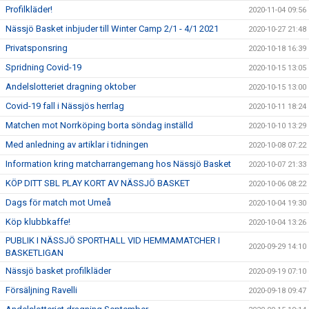
Profilkläder!
2020-11-04 09:56
Nässjö Basket inbjuder till Winter Camp 2/1 - 4/1 2021
2020-10-27 21:48
Privatsponsring
2020-10-18 16:39
Spridning Covid-19
2020-10-15 13:05
Andelslotteriet dragning oktober
2020-10-15 13:00
Covid-19 fall i Nässjös herrlag
2020-10-11 18:24
Matchen mot Norrköping borta söndag inställd
2020-10-10 13:29
Med anledning av artiklar i tidningen
2020-10-08 07:22
Information kring matcharrangemang hos Nässjö Basket
2020-10-07 21:33
KÖP DITT SBL PLAY KORT AV NÄSSJÖ BASKET
2020-10-06 08:22
Dags för match mot Umeå
2020-10-04 19:30
Köp klubbkaffe!
2020-10-04 13:26
PUBLIK I NÄSSJÖ SPORTHALL VID HEMMAMATCHER I
2020-09-29 14:10
BASKETLIGAN
Nässjö basket profilkläder
2020-09-19 07:10
Försäljning Ravelli
2020-09-18 09:47