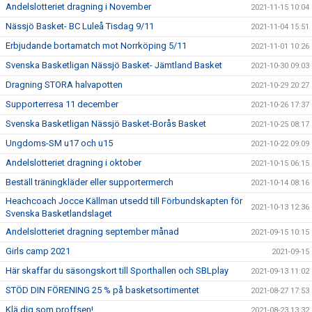
Andelslotteriet dragning i November
2021-11-15 10:04
Nässjö Basket- BC Luleå Tisdag 9/11
2021-11-04 15:51
Erbjudande bortamatch mot Norrköping 5/11
2021-11-01 10:26
Svenska Basketligan Nässjö Basket- Jämtland Basket
2021-10-30 09:03
Dragning STORA halvapotten
2021-10-29 20:27
Supporterresa 11 december
2021-10-26 17:37
Svenska Basketligan Nässjö Basket-Borås Basket
2021-10-25 08:17
Ungdoms-SM u17 och u15
2021-10-22 09:09
Andelslotteriet dragning i oktober
2021-10-15 06:15
Beställ träningkläder eller supportermerch
2021-10-14 08:16
Heachcoach Jocce Källman utsedd till Förbundskapten för
2021-10-13 12:36
Svenska Basketlandslaget
Andelslotteriet dragning september månad
2021-09-15 10:15
Girls camp 2021
2021-09-15
Här skaffar du säsongskort till Sporthallen och SBLplay
2021-09-13 11:02
STÖD DIN FÖRENING 25 % på basketsortimentet
2021-08-27 17:53
Klä dig som proffsen!
2021-08-23 13:32