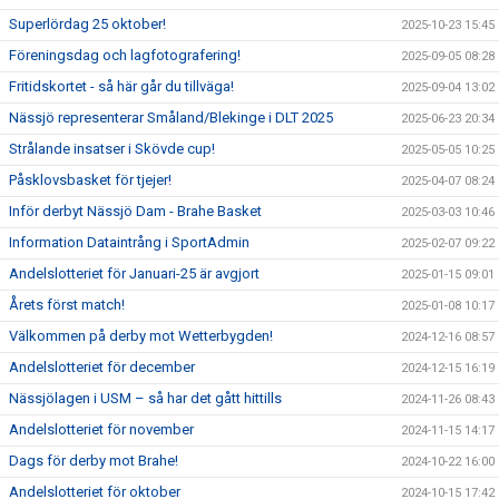
Superlördag 25 oktober!
2025-10-23 15:45
Föreningsdag och lagfotografering!
2025-09-05 08:28
Fritidskortet - så här går du tillväga!
2025-09-04 13:02
Nässjö representerar Småland/Blekinge i DLT 2025
2025-06-23 20:34
Strålande insatser i Skövde cup!
2025-05-05 10:25
Påsklovsbasket för tjejer!
2025-04-07 08:24
Inför derbyt Nässjö Dam - Brahe Basket
2025-03-03 10:46
Information Dataintrång i SportAdmin
2025-02-07 09:22
Andelslotteriet för Januari-25 är avgjort
2025-01-15 09:01
Årets först match!
2025-01-08 10:17
Välkommen på derby mot Wetterbygden!
2024-12-16 08:57
Andelslotteriet för december
2024-12-15 16:19
Nässjölagen i USM – så har det gått hittills
2024-11-26 08:43
Andelslotteriet för november
2024-11-15 14:17
Dags för derby mot Brahe!
2024-10-22 16:00
Andelslotteriet för oktober
2024-10-15 17:42