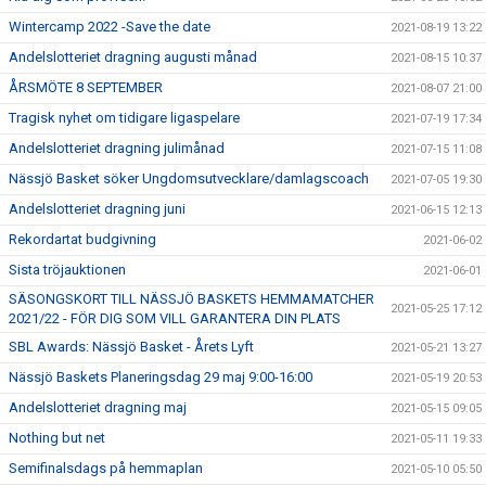
Wintercamp 2022 -Save the date
2021-08-19 13:22
Andelslotteriet dragning augusti månad
2021-08-15 10:37
ÅRSMÖTE 8 SEPTEMBER
2021-08-07 21:00
Tragisk nyhet om tidigare ligaspelare
2021-07-19 17:34
Andelslotteriet dragning julimånad
2021-07-15 11:08
Nässjö Basket söker Ungdomsutvecklare/damlagscoach
2021-07-05 19:30
Andelslotteriet dragning juni
2021-06-15 12:13
Rekordartat budgivning
2021-06-02
Sista tröjauktionen
2021-06-01
SÄSONGSKORT TILL NÄSSJÖ BASKETS HEMMAMATCHER
2021-05-25 17:12
2021/22 - FÖR DIG SOM VILL GARANTERA DIN PLATS
SBL Awards: Nässjö Basket - Årets Lyft
2021-05-21 13:27
Nässjö Baskets Planeringsdag 29 maj 9:00-16:00
2021-05-19 20:53
Andelslotteriet dragning maj
2021-05-15 09:05
Nothing but net
2021-05-11 19:33
Semifinalsdags på hemmaplan
2021-05-10 05:50