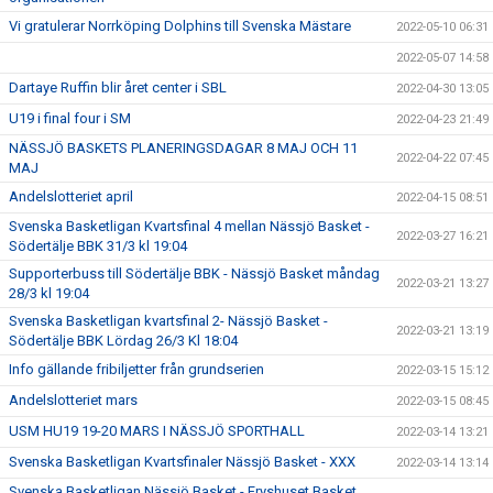
Vi gratulerar Norrköping Dolphins till Svenska Mästare
2022-05-10 06:31
2022-05-07 14:58
Dartaye Ruffin blir året center i SBL
2022-04-30 13:05
U19 i final four i SM
2022-04-23 21:49
NÄSSJÖ BASKETS PLANERINGSDAGAR 8 MAJ OCH 11
2022-04-22 07:45
MAJ
Andelslotteriet april
2022-04-15 08:51
Svenska Basketligan Kvartsfinal 4 mellan Nässjö Basket -
2022-03-27 16:21
Södertälje BBK 31/3 kl 19:04
Supporterbuss till Södertälje BBK - Nässjö Basket måndag
2022-03-21 13:27
28/3 kl 19:04
Svenska Basketligan kvartsfinal 2- Nässjö Basket -
2022-03-21 13:19
Södertälje BBK Lördag 26/3 Kl 18:04
Info gällande fribiljetter från grundserien
2022-03-15 15:12
Andelslotteriet mars
2022-03-15 08:45
USM HU19 19-20 MARS I NÄSSJÖ SPORTHALL
2022-03-14 13:21
Svenska Basketligan Kvartsfinaler Nässjö Basket - XXX
2022-03-14 13:14
Svenska Basketligan Nässjö Basket - Fryshuset Basket