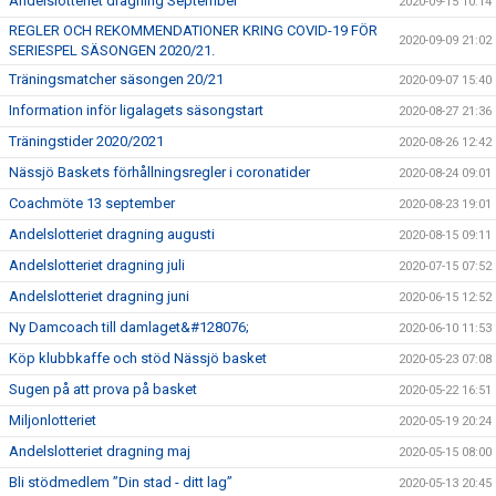
Andelslotteriet dragning September
2020-09-15 10:14
REGLER OCH REKOMMENDATIONER KRING COVID-19 FÖR
2020-09-09 21:02
SERIESPEL SÄSONGEN 2020/21.
Träningsmatcher säsongen 20/21
2020-09-07 15:40
Information inför ligalagets säsongstart
2020-08-27 21:36
Träningstider 2020/2021
2020-08-26 12:42
Nässjö Baskets förhållningsregler i coronatider
2020-08-24 09:01
Coachmöte 13 september
2020-08-23 19:01
Andelslotteriet dragning augusti
2020-08-15 09:11
Andelslotteriet dragning juli
2020-07-15 07:52
Andelslotteriet dragning juni
2020-06-15 12:52
Ny Damcoach till damlaget&#128076;
2020-06-10 11:53
Köp klubbkaffe och stöd Nässjö basket
2020-05-23 07:08
Sugen på att prova på basket
2020-05-22 16:51
Miljonlotteriet
2020-05-19 20:24
Andelslotteriet dragning maj
2020-05-15 08:00
Bli stödmedlem ”Din stad - ditt lag”
2020-05-13 20:45