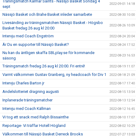
Träningsmatch Kalmar Saints - Nässjö Basket Söndag 4
2022-09-01 14:18
sept
Nässjö Basket och Brahe Basket inleder samarbete
2022-08-30 10:00
Livesänding av träningsmatchen Nässjö Basket - Högsbo
2022-08-26 10:09
Basket fredag 26 aug kl 20:00
Intervju med Coach Engström
2022-08-24 20:04
Är Du en supporter till Nässjö Basket?
2022-08-24 17:52
Nu kan du äntligen skaffa SBLplay.se för kommande
2022-08-23 16:53
säsong
Träningsmatch fredag 26 aug kl 20:00. Fri entré!
2022-08-19 11:07
Varmt välkommen Gustav Granberg, ny headcoach för Div 1
2022-08-18 21:09
Intervju Charles Barton jr
2022-08-17 17:40
Andelslotteriet dragning augusti
2022-08-15 13:54
Inplanerade träningsmatcher
2022-08-13 12:54
Intervju med Coach Källman
2022-08-12 16:45
Vi tog ett snack med Ralph Bissainthe
2022-08-10 17:07
Reportage- Vi träffar Hotell Högland
2022-08-02 10:29
Välkommen till Nässjö Basket Derreck Brooks
2022-07-27 13:03