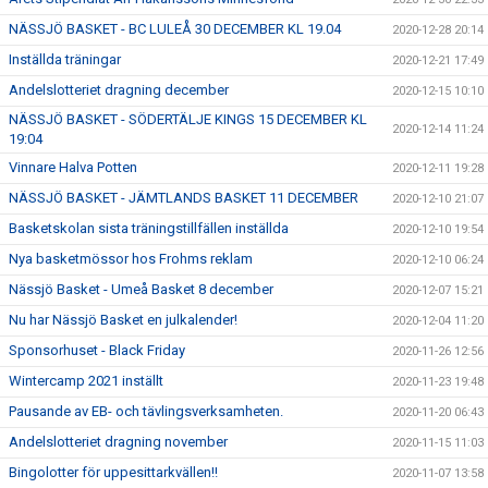
NÄSSJÖ BASKET - BC LULEÅ 30 DECEMBER KL 19.04
2020-12-28 20:14
Inställda träningar
2020-12-21 17:49
Andelslotteriet dragning december
2020-12-15 10:10
NÄSSJÖ BASKET - SÖDERTÄLJE KINGS 15 DECEMBER KL
2020-12-14 11:24
19:04
Vinnare Halva Potten
2020-12-11 19:28
NÄSSJÖ BASKET - JÄMTLANDS BASKET 11 DECEMBER
2020-12-10 21:07
Basketskolan sista träningstillfällen inställda
2020-12-10 19:54
Nya basketmössor hos Frohms reklam
2020-12-10 06:24
Nässjö Basket - Umeå Basket 8 december
2020-12-07 15:21
Nu har Nässjö Basket en julkalender!
2020-12-04 11:20
Sponsorhuset - Black Friday
2020-11-26 12:56
Wintercamp 2021 inställt
2020-11-23 19:48
Pausande av EB- och tävlingsverksamheten.
2020-11-20 06:43
Andelslotteriet dragning november
2020-11-15 11:03
Bingolotter för uppesittarkvällen!!
2020-11-07 13:58