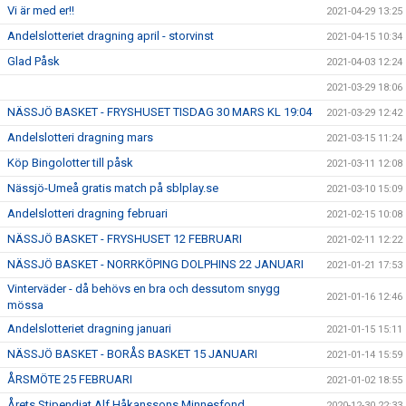
Vi är med er!!
2021-04-29 13:25
Andelslotteriet dragning april - storvinst
2021-04-15 10:34
Glad Påsk
2021-04-03 12:24
2021-03-29 18:06
NÄSSJÖ BASKET - FRYSHUSET TISDAG 30 MARS KL 19:04
2021-03-29 12:42
Andelslotteri dragning mars
2021-03-15 11:24
Köp Bingolotter till påsk
2021-03-11 12:08
Nässjö-Umeå gratis match på sblplay.se
2021-03-10 15:09
Andelslotteri dragning februari
2021-02-15 10:08
NÄSSJÖ BASKET - FRYSHUSET 12 FEBRUARI
2021-02-11 12:22
NÄSSJÖ BASKET - NORRKÖPING DOLPHINS 22 JANUARI
2021-01-21 17:53
Vinterväder - då behövs en bra och dessutom snygg
2021-01-16 12:46
mössa
Andelslotteriet dragning januari
2021-01-15 15:11
NÄSSJÖ BASKET - BORÅS BASKET 15 JANUARI
2021-01-14 15:59
ÅRSMÖTE 25 FEBRUARI
2021-01-02 18:55
Årets Stipendiat Alf Håkanssons Minnesfond
2020-12-30 22:33