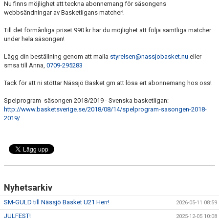
Nu finns möjlighet att teckna abonnemang för säsongens
UNGDOMSSEKTIONEN
webbsändningar av Basketligans matcher!
MEDIA
Till det förmånliga priset 990 kr har du möjlighet att följa samtliga matcher
under hela säsongen!
ALF HÅKANSSONS MINNESFOND
Lägg din beställning genom att maila
styrelsen@nassjobasket.nu
eller
smsa till Anna,
0709-295283
Tack för att ni stöttar Nässjö Basket gm att lösa ert abonnemang hos oss!
Spelprogram säsongen 2018/2019 - Svenska basketligan:
http://www.basketsverige.se/2018/08/14/spelprogram-sasongen-2018-
2019/
Nyhetsarkiv
SM-GULD till Nässjö Basket U21 Herr!
2026-05-11 08:59
JULFEST!
2025-12-05 10:08