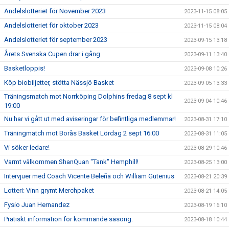
Andelslotteriet för November 2023
2023-11-15 08:05
Andelslotteriet för oktober 2023
2023-11-15 08:04
Andelslotteriet för september 2023
2023-09-15 13:18
Årets Svenska Cupen drar i gång
2023-09-11 13:40
Basketloppis!
2023-09-08 10:26
Köp biobiljetter, stötta Nässjö Basket
2023-09-05 13:33
Träningsmatch mot Norrköping Dolphins fredag 8 sept kl
2023-09-04 10:46
19:00
Nu har vi gått ut med aviseringar för befintliga medlemmar!
2023-08-31 17:10
Träningmatch mot Borås Basket Lördag 2 sept 16:00
2023-08-31 11:05
Vi söker ledare!
2023-08-29 10:46
Varmt välkommen ShanQuan "Tank" Hemphill!
2023-08-25 13:00
Intervjuer med Coach Vicente Beleña och William Gutenius
2023-08-21 20:39
Lotteri: Vinn grymt Merchpaket
2023-08-21 14:05
Fysio Juan Hernandez
2023-08-19 16:10
Pratiskt information för kommande säsong.
2023-08-18 10:44