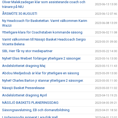
Oliver Malekzadegan klar som assisterande coach och
2023-06-13 13:00
tränare på NIU
ÅRSMÖTE 30 AUGUSTI
2023-06-12 07:46
Ny Headcoach för Basketettan. Varmt välkommen Karim
2023-06-08 13:09
Wazzi
Ytterligare klara för Coachstaben kommande säsong
2023-06-02 11:08
Varmt välkommen till Nässjö Basket Headcoach Sergio
2023-05-31 09:00
Vicente Belena
SBL Herr får ny stor mediepartner
2023-05-22 14:00
Nyhet! Elias Weibert förlänger ytterligare 2 säsonger.
2023-05-16 13:00
Andelslotteriet dragning Maj
2023-05-15 11:43
Abdou Medjedoub är klar för ytterligare en säsong
2023-05-09 13:00
Nyhet! Charles Barton jr stannar ytterligare 2 säsonger.
2023-05-05 11:00
Nässjö Basket Pressrelease
2023-05-03 11:02
Andelslotteriet dragning April
2023-04-15 19:25
NÄSSJÖ BASKETS PLANERINGSDAG
2023-04-05 09:21
Säsongsavslutning, EB och domarutbildning
2023-04-01 18:50
Lördagsgodis signerat Lars-Erik Hall
2023-04-01 12:02