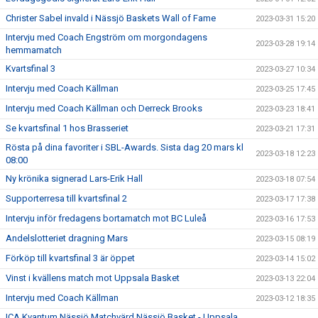
Christer Sabel invald i Nässjö Baskets Wall of Fame
2023-03-31 15:20
Intervju med Coach Engström om morgondagens
2023-03-28 19:14
hemmamatch
Kvartsfinal 3
2023-03-27 10:34
Intervju med Coach Källman
2023-03-25 17:45
Intervju med Coach Källman och Derreck Brooks
2023-03-23 18:41
Se kvartsfinal 1 hos Brasseriet
2023-03-21 17:31
Rösta på dina favoriter i SBL-Awards. Sista dag 20 mars kl
2023-03-18 12:23
08:00
Ny krönika signerad Lars-Erik Hall
2023-03-18 07:54
Supporterresa till kvartsfinal 2
2023-03-17 17:38
Intervju inför fredagens bortamatch mot BC Luleå
2023-03-16 17:53
Andelslotteriet dragning Mars
2023-03-15 08:19
Förköp till kvartsfinal 3 är öppet
2023-03-14 15:02
Vinst i kvällens match mot Uppsala Basket
2023-03-13 22:04
Intervju med Coach Källman
2023-03-12 18:35
ICA Kvantum Nässjö Matchvärd Nässjö Basket - Uppsala