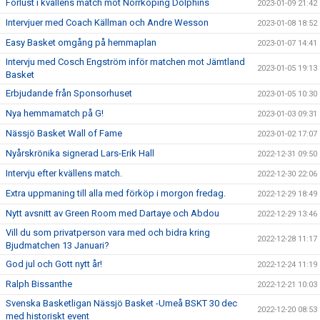
Förlust i kvällens match mot Norrköping Dolphins
2023-01-09 21:42
Intervjuer med Coach Källman och Andre Wesson
2023-01-08 18:52
Easy Basket omgång på hemmaplan
2023-01-07 14:41
Intervju med Cosch Engström inför matchen mot Jämtland
2023-01-05 19:13
Basket
Erbjudande från Sponsorhuset
2023-01-05 10:30
Nya hemmamatch på G!
2023-01-03 09:31
Nässjö Basket Wall of Fame
2023-01-02 17:07
Nyårskrönika signerad Lars-Erik Hall
2022-12-31 09:50
Intervju efter kvällens match.
2022-12-30 22:06
Extra uppmaning till alla med förköp i morgon fredag.
2022-12-29 18:49
Nytt avsnitt av Green Room med Dartaye och Abdou
2022-12-29 13:46
Vill du som privatperson vara med och bidra kring
2022-12-28 11:17
Bjudmatchen 13 Januari?
God jul och Gott nytt år!
2022-12-24 11:19
Ralph Bissanthe
2022-12-21 10:03
Svenska Basketligan Nässjö Basket -Umeå BSKT 30 dec
2022-12-20 08:53
med historiskt event