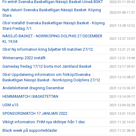
Fri entré! Svenska Basketligan Nässjö Basket-Umeå BSKT
2022-01-11 09:42
Nytt datum! Svenska Basketligan Nässjö Basket- Köping
2022-01-08 11:57
Stars
Obs! Inställd! Svenska Basketligan Nässjö Basket - Köping
2021-12-28 10:52
Stars Fredag 7/1.
NÄSSJÖ BASKET - NORRKÖPING DOLPHIS 27 DECEMBER
2021-12-27 10:07
KL 19.04
Obs! Ny information kring biljetter till matchen 27/12.
2021-12-21 21:06
Wintercamp 2022 inställt
2021-12-21 19:48
Gameday fredag 17/12 borta mot Jämtland Basket
2021-12-17 09:47
Obs! Uppdatering information om förköp!Svenska
2021-12-15 08:27
Basketligan Nässjö Basket - Norrköping Dolphins 27/12
Andelslotteriet dragning December
2021-12-15 06:37
HEMMAMATCH I BASKETETTAN
2021-12-14 09:17
USM u15
2021-12-04 02:28
SPONSORSMATCH 17 JANUARI 2022
2021-12-01 19:23
Viktigt information: FHM nya riktlinjer från 1 dec
2021-11-25 14:07
Black week på supporterkläder
2021-11-21 08:30