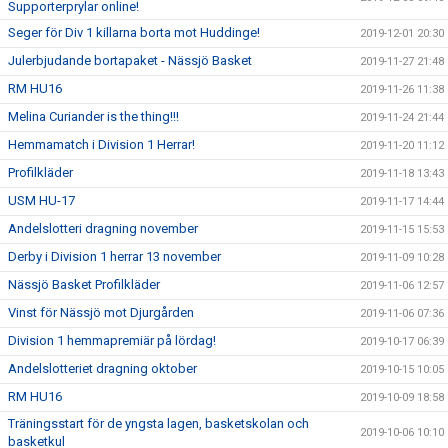
Supporterprylar online!
Seger för Div 1 killarna borta mot Huddinge!
2019-12-01 20:30
Julerbjudande bortapaket - Nässjö Basket
2019-11-27 21:48
RM HU16
2019-11-26 11:38
Melina Curiander is the thing!!!
2019-11-24 21:44
Hemmamatch i Division 1 Herrar!
2019-11-20 11:12
Profilkläder
2019-11-18 13:43
USM HU-17
2019-11-17 14:44
Andelslotteri dragning november
2019-11-15 15:53
Derby i Division 1 herrar 13 november
2019-11-09 10:28
Nässjö Basket Profilkläder
2019-11-06 12:57
Vinst för Nässjö mot Djurgården
2019-11-06 07:36
Division 1 hemmapremiär på lördag!
2019-10-17 06:39
Andelslotteriet dragning oktober
2019-10-15 10:05
RM HU16
2019-10-09 18:58
Träningsstart för de yngsta lagen, basketskolan och
2019-10-06 10:10
basketkul