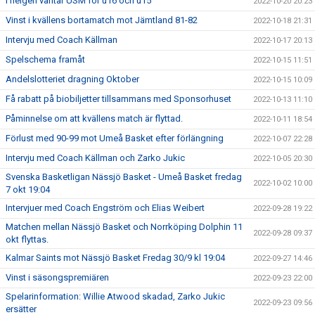
I helgen väntar USM för u16 och u15
2022-10-20 20:23
Vinst i kvällens bortamatch mot Jämtland 81-82
2022-10-18 21:31
Intervju med Coach Källman
2022-10-17 20:13
Spelschema framåt
2022-10-15 11:51
Andelslotteriet dragning Oktober
2022-10-15 10:09
Få rabatt på biobiljetter tillsammans med Sponsorhuset
2022-10-13 11:10
Påminnelse om att kvällens match är flyttad.
2022-10-11 18:54
Förlust med 90-99 mot Umeå Basket efter förlängning
2022-10-07 22:28
Intervju med Coach Källman och Zarko Jukic
2022-10-05 20:30
Svenska Basketligan Nässjö Basket - Umeå Basket fredag
2022-10-02 10:00
7 okt 19:04
Intervjuer med Coach Engström och Elias Weibert
2022-09-28 19:22
Matchen mellan Nässjö Basket och Norrköping Dolphin 11
2022-09-28 09:37
okt flyttas.
Kalmar Saints mot Nässjö Basket Fredag 30/9 kl 19:04
2022-09-27 14:46
Vinst i säsongspremiären
2022-09-23 22:00
Spelarinformation: Willie Atwood skadad, Zarko Jukic
2022-09-23 09:56
ersätter