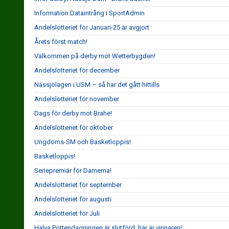
Information Dataintrång i SportAdmin
Andelslotteriet för Januari-25 är avgjort
Årets först match!
Välkommen på derby mot Wetterbygden!
Andelslotteriet för december
Nässjölagen i USM – så har det gått hittills
Andelslotteriet för november
Dags för derby mot Brahe!
Andelslotteriet för oktober
Ungdoms-SM och Basketloppis!
Basketloppis!
Seriepremiär för Damerna!
Andelslotteriet för september
Andelslotteriet för augusti
Andelslotteriet för Juli
Halva Pottendagningen är slutförd, här är vinnaren!