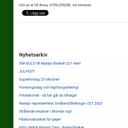
Hör av er till Anna, 0709-295283, vid intresse
Nyhetsarkiv
SM-GULD till Nässjö Basket U21 Herr!
JULFEST!
Superlördag 25 oktober!
Föreningsdag och lagfotografering!
Fritidskortet - så här går du tillväga!
Nässjö representerar Småland/Blekinge i DLT 2025
Strålande insatser i Skövde cup!
Påsklovsbasket för tjejer!
Inför derbyt Nässjö Dam - Brahe Basket