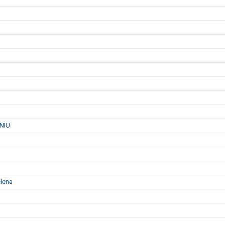
 NIU
elena