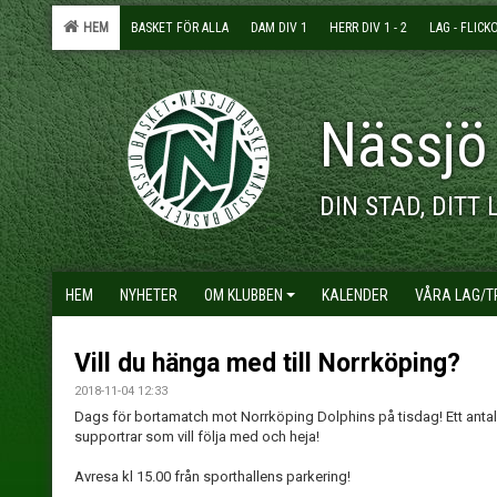
HEM
BASKET FÖR ALLA
DAM DIV 1
HERR DIV 1 - 2
LAG - FLICK
Nässjö
DIN STAD, DITT 
HEM
NYHETER
OM KLUBBEN
KALENDER
VÅRA LAG/
Vill du hänga med till Norrköping?
2018-11-04 12:33
Dags för bortamatch mot Norrköping Dolphins på tisdag! Ett antal
supportrar som vill följa med och heja!
Avresa kl 15.00 från sporthallens parkering!