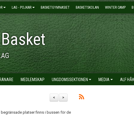
OR
LAG - POJKAR
BASKETGYMNASIET
BASKETSKOLAN
WINTER CAMP
B
 Basket
LAG
TRÄNARE
MEDLEMSKAP
UNGDOMSSEKTIONEN
MEDIA
ALF HÅ
<
>
 begränsade platser finns i bussen för de