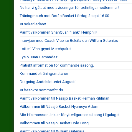
Nu har vi gått ut med aviseringar för befintliga medlemmar!
Träningmatch mot Borås Basket Lördag 2 sept 16:00
Vi söker ledare!
Varmt välkommen ShanQuan "Tank" Hemphill!
Intervjuer med Coach Vicente Beleña och William Gutenius
Lotteri: Vinn grymt Merchpaket
Fysio Juan Hernandez
Pratiskt information för kommande säsong.
Kommande träningsmatcher
Dragning Andelslotteriet Augusti
Vi besökte sommarfritids
Varmt välkommen till Nässjö Basket Herman Kihlman
Välkommen till Nässjö Basket Nyameye Adom
Mio Hjalmarsson är klar för ytterligare en säsong i ligalaget.
Välkommen till Nässjö Basket Cole Long
Varmt välkommen till William Gutenius