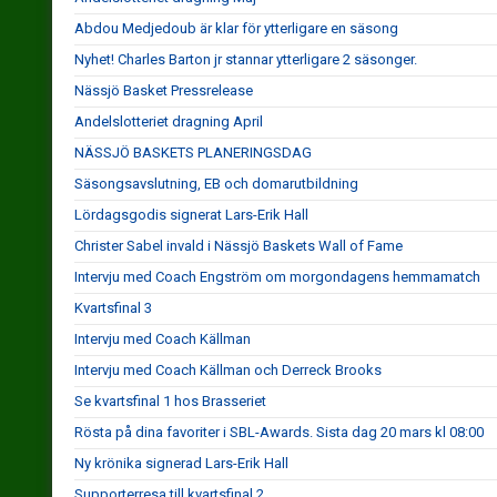
Abdou Medjedoub är klar för ytterligare en säsong
Nyhet! Charles Barton jr stannar ytterligare 2 säsonger.
Nässjö Basket Pressrelease
Andelslotteriet dragning April
NÄSSJÖ BASKETS PLANERINGSDAG
Säsongsavslutning, EB och domarutbildning
Lördagsgodis signerat Lars-Erik Hall
Christer Sabel invald i Nässjö Baskets Wall of Fame
Intervju med Coach Engström om morgondagens hemmamatch
Kvartsfinal 3
Intervju med Coach Källman
Intervju med Coach Källman och Derreck Brooks
Se kvartsfinal 1 hos Brasseriet
Rösta på dina favoriter i SBL-Awards. Sista dag 20 mars kl 08:00
Ny krönika signerad Lars-Erik Hall
Supporterresa till kvartsfinal 2