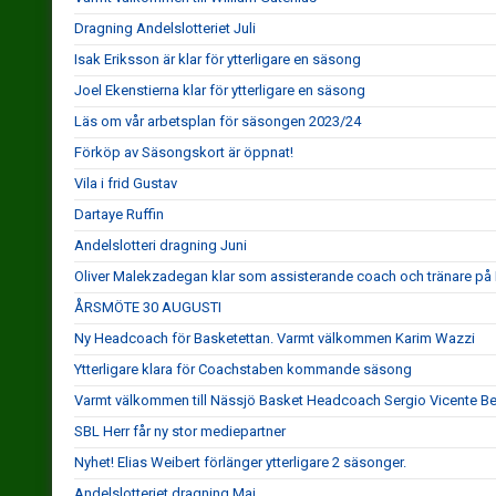
Dragning Andelslotteriet Juli
Isak Eriksson är klar för ytterligare en säsong
Joel Ekenstierna klar för ytterligare en säsong
Läs om vår arbetsplan för säsongen 2023/24
Förköp av Säsongskort är öppnat!
Vila i frid Gustav
Dartaye Ruffin
Andelslotteri dragning Juni
Oliver Malekzadegan klar som assisterande coach och tränare på
ÅRSMÖTE 30 AUGUSTI
Ny Headcoach för Basketettan. Varmt välkommen Karim Wazzi
Ytterligare klara för Coachstaben kommande säsong
Varmt välkommen till Nässjö Basket Headcoach Sergio Vicente B
SBL Herr får ny stor mediepartner
Nyhet! Elias Weibert förlänger ytterligare 2 säsonger.
Andelslotteriet dragning Maj