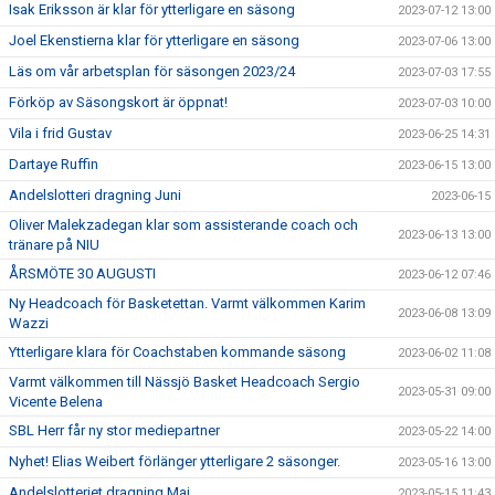
Isak Eriksson är klar för ytterligare en säsong
2023-07-12 13:00
Joel Ekenstierna klar för ytterligare en säsong
2023-07-06 13:00
Läs om vår arbetsplan för säsongen 2023/24
2023-07-03 17:55
Förköp av Säsongskort är öppnat!
2023-07-03 10:00
Vila i frid Gustav
2023-06-25 14:31
Dartaye Ruffin
2023-06-15 13:00
Andelslotteri dragning Juni
2023-06-15
Oliver Malekzadegan klar som assisterande coach och
2023-06-13 13:00
tränare på NIU
ÅRSMÖTE 30 AUGUSTI
2023-06-12 07:46
Ny Headcoach för Basketettan. Varmt välkommen Karim
2023-06-08 13:09
Wazzi
Ytterligare klara för Coachstaben kommande säsong
2023-06-02 11:08
Varmt välkommen till Nässjö Basket Headcoach Sergio
2023-05-31 09:00
Vicente Belena
SBL Herr får ny stor mediepartner
2023-05-22 14:00
Nyhet! Elias Weibert förlänger ytterligare 2 säsonger.
2023-05-16 13:00
Andelslotteriet dragning Maj
2023-05-15 11:43