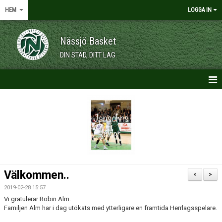
HEM
LOGGA IN
Nässjö Basket
DIN STAD, DITT LAG
HEM
NYHETER
OM KLUBBEN
KALENDER
Välkommen..
<
>
VÅRA LAG/TRÄNARE
2019-02-28 15:57
Vi gratulerar Robin Alm.
MEDLEMSKAP
Familjen Alm har i dag utökats med ytterligare en framtida Herrlagsspelare.