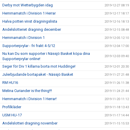
Derby mot Wetterbygden idag
2019-12-27 08:19
Hemmamatch i Division 1 Herrar
2019-12-17 18:17
Halva potten vinst dragningslista
2019-12-16 18:13
Andelslotteriet dragning december
2019-12-15 08:48
Hemmamatch i Division 1
2019-12-05 12:10
Supporterprylar - fri frakt 4-5/12
2019-12-04 17:00
Nu kan Du som supporter i Nässjö Basket köpa dina
2019-12-03 09:40
Supporterprylar online!
Seger för Div 1 killarna borta mot Huddinge!
2019-12-01 20:30
Julerbjudande bortapaket - Nässjö Basket
2019-11-27 21:48
RM HU16
2019-11-26 11:38
Melina Curiander is the thing!!!
2019-11-24 21:44
Hemmamatch i Division 1 Herrar!
2019-11-20 11:12
Profilkläder
2019-11-18 13:43
USM HU-17
2019-11-17 14:44
Andelslotteri dragning november
2019-11-15 15:53