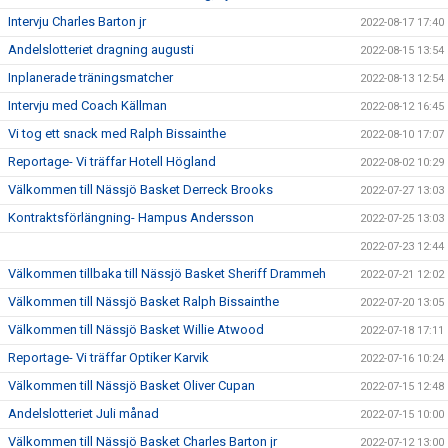
Intervju Charles Barton jr
2022-08-17 17:40
Andelslotteriet dragning augusti
2022-08-15 13:54
Inplanerade träningsmatcher
2022-08-13 12:54
Intervju med Coach Källman
2022-08-12 16:45
Vi tog ett snack med Ralph Bissainthe
2022-08-10 17:07
Reportage- Vi träffar Hotell Högland
2022-08-02 10:29
Välkommen till Nässjö Basket Derreck Brooks
2022-07-27 13:03
Kontraktsförlängning- Hampus Andersson
2022-07-25 13:03
2022-07-23 12:44
Välkommen tillbaka till Nässjö Basket Sheriff Drammeh
2022-07-21 12:02
Välkommen till Nässjö Basket Ralph Bissainthe
2022-07-20 13:05
Välkommen till Nässjö Basket Willie Atwood
2022-07-18 17:11
Reportage- Vi träffar Optiker Karvik
2022-07-16 10:24
Välkommen till Nässjö Basket Oliver Cupan
2022-07-15 12:48
Andelslotteriet Juli månad
2022-07-15 10:00
Välkommen till Nässjö Basket Charles Barton jr
2022-07-12 13:00