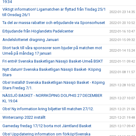
19:34
Viktigt information! Ligamatchen är flyttad från Tisdag 25/1
2022-01-23 14:35
till Onsdag 26/1
Ta del av massa rabatter och erbjudande via Sponsorhuset
2022-01-20 10:52
Erbjudande från Höglandets Padelcenter
2022-01-16 10:47
Andelslotteriet dragning Januari
2022-01-15 09:32
Stort tack till våra sponsorer som bjuder på matchen mot
2022-01-14 15:24
Umeå på måndag 17 januari
Fri entré! Svenska Basketligan Nässjö Basket-Umeå BSKT
2022-01-11 09:42
Nytt datum! Svenska Basketligan Nässjö Basket- Köping
2022-01-08 11:57
Stars
Obs! Inställd! Svenska Basketligan Nässjö Basket - Köping
2021-12-28 10:52
Stars Fredag 7/1.
NÄSSJÖ BASKET - NORRKÖPING DOLPHIS 27 DECEMBER
2021-12-27 10:07
KL 19.04
Obs! Ny information kring biljetter till matchen 27/12.
2021-12-21 21:06
Wintercamp 2022 inställt
2021-12-21 19:48
Gameday fredag 17/12 borta mot Jämtland Basket
2021-12-17 09:47
Obs! Uppdatering information om förköp!Svenska