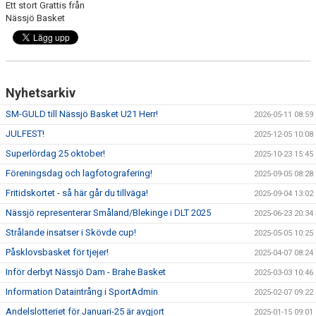
Ett stort Grattis från
UNGDOMSSEKTIONEN
Nässjö Basket
MEDIA
ALF HÅKANSSONS MINNESFOND
Nyhetsarkiv
SM-GULD till Nässjö Basket U21 Herr!
2026-05-11 08:59
JULFEST!
2025-12-05 10:08
Superlördag 25 oktober!
2025-10-23 15:45
Föreningsdag och lagfotografering!
2025-09-05 08:28
Fritidskortet - så här går du tillväga!
2025-09-04 13:02
Nässjö representerar Småland/Blekinge i DLT 2025
2025-06-23 20:34
Strålande insatser i Skövde cup!
2025-05-05 10:25
Påsklovsbasket för tjejer!
2025-04-07 08:24
Inför derbyt Nässjö Dam - Brahe Basket
2025-03-03 10:46
Information Dataintrång i SportAdmin
2025-02-07 09:22
Andelslotteriet för Januari-25 är avgjort
2025-01-15 09:01