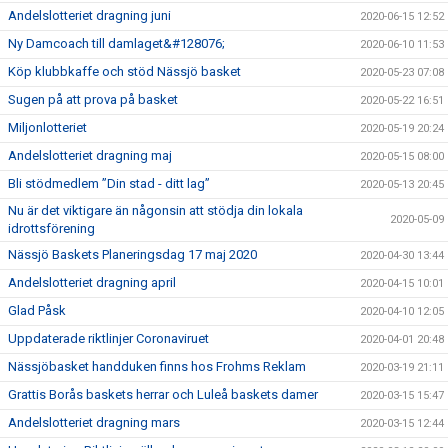
Andelslotteriet dragning juni
2020-06-15 12:52
Ny Damcoach till damlaget&#128076;
2020-06-10 11:53
Köp klubbkaffe och stöd Nässjö basket
2020-05-23 07:08
Sugen på att prova på basket
2020-05-22 16:51
Miljonlotteriet
2020-05-19 20:24
Andelslotteriet dragning maj
2020-05-15 08:00
Bli stödmedlem ”Din stad - ditt lag”
2020-05-13 20:45
Nu är det viktigare än någonsin att stödja din lokala
2020-05-09
idrottsförening
Nässjö Baskets Planeringsdag 17 maj 2020
2020-04-30 13:44
Andelslotteriet dragning april
2020-04-15 10:01
Glad Påsk
2020-04-10 12:05
Uppdaterade riktlinjer Coronaviruet
2020-04-01 20:48
Nässjöbasket handduken finns hos Frohms Reklam
2020-03-19 21:11
Grattis Borås baskets herrar och Luleå baskets damer
2020-03-15 15:47
Andelslotteriet dragning mars
2020-03-15 12:44