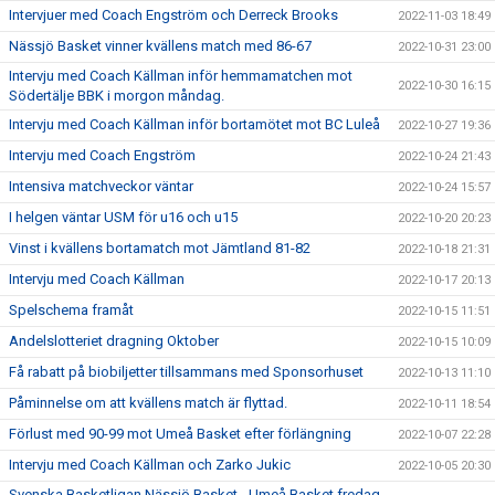
Intervjuer med Coach Engström och Derreck Brooks
2022-11-03 18:49
Nässjö Basket vinner kvällens match med 86-67
2022-10-31 23:00
Intervju med Coach Källman inför hemmamatchen mot
2022-10-30 16:15
Södertälje BBK i morgon måndag.
Intervju med Coach Källman inför bortamötet mot BC Luleå
2022-10-27 19:36
Intervju med Coach Engström
2022-10-24 21:43
Intensiva matchveckor väntar
2022-10-24 15:57
I helgen väntar USM för u16 och u15
2022-10-20 20:23
Vinst i kvällens bortamatch mot Jämtland 81-82
2022-10-18 21:31
Intervju med Coach Källman
2022-10-17 20:13
Spelschema framåt
2022-10-15 11:51
Andelslotteriet dragning Oktober
2022-10-15 10:09
Få rabatt på biobiljetter tillsammans med Sponsorhuset
2022-10-13 11:10
Påminnelse om att kvällens match är flyttad.
2022-10-11 18:54
Förlust med 90-99 mot Umeå Basket efter förlängning
2022-10-07 22:28
Intervju med Coach Källman och Zarko Jukic
2022-10-05 20:30
Svenska Basketligan Nässjö Basket - Umeå Basket fredag