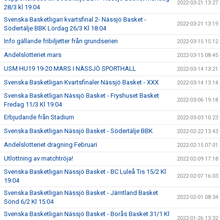
2022-03-21 13:27
28/3 kl 19:04
Svenska Basketligan kvartsfinal 2- Nässjö Basket -
2022-03-21 13:19
Södertälje BBK Lördag 26/3 Kl 18:04
Info gällande fribiljetter från grundserien
2022-03-15 15:12
Andelslotteriet mars
2022-03-15 08:45
USM HU19 19-20 MARS I NÄSSJÖ SPORTHALL
2022-03-14 13:21
Svenska Basketligan Kvartsfinaler Nässjö Basket - XXX
2022-03-14 13:14
Svenska Basketligan Nässjö Basket - Fryshuset Basket
2022-03-06 19:18
Fredag 11/3 Kl 19.04
Erbjudande från Stadium
2022-03-03 10:23
Svenska Basketligan Nässjö Basket - Södertälje BBK
2022-02-22 13:43
Andelslotteriet dragning Februari
2022-02-15 07:01
Utlottning av matchtröja!
2022-02-09 17:18
Svenska Basketligan Nässjö Basket - BC Luleå Tis 15/2 Kl
2022-02-07 16:03
19:04
Svenska Basketligan Nässjö Basket - Jämtland Basket
2022-02-01 08:34
Sönd 6/2 Kl 15:04
Svenska Basketligan Nässjö Basket - Borås Basket 31/1 Kl
2022-01-26 13:32