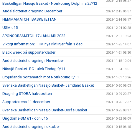
2021-12-15 08:27
Basketligan Nässjö Basket - Norrköping Dolphins 27/12
Andelslotteriet dragning December
2021-12-15 06:37
HEMMAMATCH I BASKETETTAN
2021-12-14 09:17
USM u15
2021-12-04 02:28
SPONSORSMATCH 17 JANUARI 2022
2021-12-01 19:23
Viktigt information: FHM nya riktlinjer från 1 dec
2021-11-25 14:07
Black week på supporterkläder
2021-11-21 08:30
Andelslotteriet dragning i November
2021-11-15 10:04
Nässjö Basket- BC Luleå Tisdag 9/11
2021-11-04 15:51
Erbjudande bortamatch mot Norrköping 5/11
2021-11-01 10:26
Svenska Basketligan Nässjö Basket- Jämtland Basket
2021-10-30 09:03
Dragning STORA halvapotten
2021-10-29 20:27
Supporterresa 11 december
2021-10-26 17:37
Svenska Basketligan Nässjö Basket-Borås Basket
2021-10-25 08:17
Ungdoms-SM u17 och u15
2021-10-22 09:09
Andelslotteriet dragning i oktober
2021-10-15 06:15