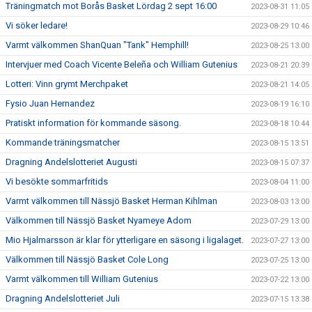
Träningmatch mot Borås Basket Lördag 2 sept 16:00
2023-08-31 11:05
Vi söker ledare!
2023-08-29 10:46
Varmt välkommen ShanQuan "Tank" Hemphill!
2023-08-25 13:00
Intervjuer med Coach Vicente Beleña och William Gutenius
2023-08-21 20:39
Lotteri: Vinn grymt Merchpaket
2023-08-21 14:05
Fysio Juan Hernandez
2023-08-19 16:10
Pratiskt information för kommande säsong.
2023-08-18 10:44
Kommande träningsmatcher
2023-08-15 13:51
Dragning Andelslotteriet Augusti
2023-08-15 07:37
Vi besökte sommarfritids
2023-08-04 11:00
Varmt välkommen till Nässjö Basket Herman Kihlman
2023-08-03 13:00
Välkommen till Nässjö Basket Nyameye Adom
2023-07-29 13:00
Mio Hjalmarsson är klar för ytterligare en säsong i ligalaget.
2023-07-27 13:00
Välkommen till Nässjö Basket Cole Long
2023-07-25 13:00
Varmt välkommen till William Gutenius
2023-07-22 13:00
Dragning Andelslotteriet Juli
2023-07-15 13:38