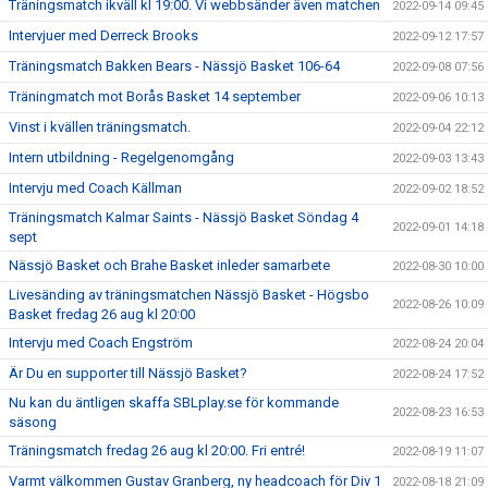
Träningsmatch ikväll kl 19:00. Vi webbsänder även matchen
2022-09-14 09:45
Intervjuer med Derreck Brooks
2022-09-12 17:57
Träningsmatch Bakken Bears - Nässjö Basket 106-64
2022-09-08 07:56
Träningmatch mot Borås Basket 14 september
2022-09-06 10:13
Vinst i kvällen träningsmatch.
2022-09-04 22:12
Intern utbildning - Regelgenomgång
2022-09-03 13:43
Intervju med Coach Källman
2022-09-02 18:52
Träningsmatch Kalmar Saints - Nässjö Basket Söndag 4
2022-09-01 14:18
sept
Nässjö Basket och Brahe Basket inleder samarbete
2022-08-30 10:00
Livesänding av träningsmatchen Nässjö Basket - Högsbo
2022-08-26 10:09
Basket fredag 26 aug kl 20:00
Intervju med Coach Engström
2022-08-24 20:04
Är Du en supporter till Nässjö Basket?
2022-08-24 17:52
Nu kan du äntligen skaffa SBLplay.se för kommande
2022-08-23 16:53
säsong
Träningsmatch fredag 26 aug kl 20:00. Fri entré!
2022-08-19 11:07
Varmt välkommen Gustav Granberg, ny headcoach för Div 1
2022-08-18 21:09