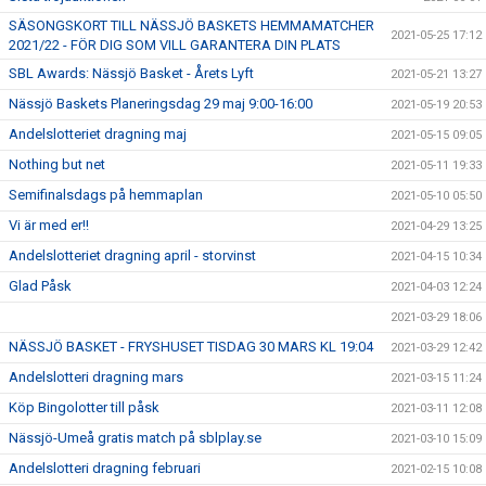
SÄSONGSKORT TILL NÄSSJÖ BASKETS HEMMAMATCHER
2021-05-25 17:12
2021/22 - FÖR DIG SOM VILL GARANTERA DIN PLATS
SBL Awards: Nässjö Basket - Årets Lyft
2021-05-21 13:27
Nässjö Baskets Planeringsdag 29 maj 9:00-16:00
2021-05-19 20:53
Andelslotteriet dragning maj
2021-05-15 09:05
Nothing but net
2021-05-11 19:33
Semifinalsdags på hemmaplan
2021-05-10 05:50
Vi är med er!!
2021-04-29 13:25
Andelslotteriet dragning april - storvinst
2021-04-15 10:34
Glad Påsk
2021-04-03 12:24
2021-03-29 18:06
NÄSSJÖ BASKET - FRYSHUSET TISDAG 30 MARS KL 19:04
2021-03-29 12:42
Andelslotteri dragning mars
2021-03-15 11:24
Köp Bingolotter till påsk
2021-03-11 12:08
Nässjö-Umeå gratis match på sblplay.se
2021-03-10 15:09
Andelslotteri dragning februari
2021-02-15 10:08