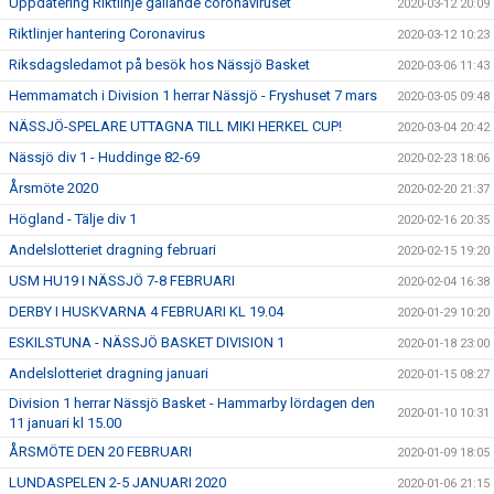
Uppdatering Riktlinje gällande coronaviruset
2020-03-12 20:09
Riktlinjer hantering Coronavirus
2020-03-12 10:23
Riksdagsledamot på besök hos Nässjö Basket
2020-03-06 11:43
Hemmamatch i Division 1 herrar Nässjö - Fryshuset 7 mars
2020-03-05 09:48
NÄSSJÖ-SPELARE UTTAGNA TILL MIKI HERKEL CUP!
2020-03-04 20:42
Nässjö div 1 - Huddinge 82-69
2020-02-23 18:06
Årsmöte 2020
2020-02-20 21:37
Högland - Tälje div 1
2020-02-16 20:35
Andelslotteriet dragning februari
2020-02-15 19:20
USM HU19 I NÄSSJÖ 7-8 FEBRUARI
2020-02-04 16:38
DERBY I HUSKVARNA 4 FEBRUARI KL 19.04
2020-01-29 10:20
ESKILSTUNA - NÄSSJÖ BASKET DIVISION 1
2020-01-18 23:00
Andelslotteriet dragning januari
2020-01-15 08:27
Division 1 herrar Nässjö Basket - Hammarby lördagen den
2020-01-10 10:31
11 januari kl 15.00
ÅRSMÖTE DEN 20 FEBRUARI
2020-01-09 18:05
LUNDASPELEN 2-5 JANUARI 2020
2020-01-06 21:15