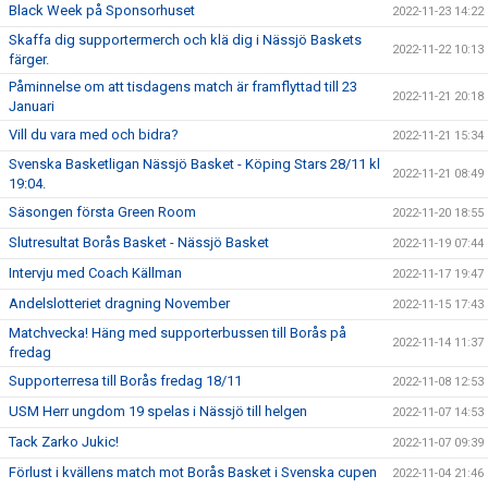
Black Week på Sponsorhuset
2022-11-23 14:22
Skaffa dig supportermerch och klä dig i Nässjö Baskets
2022-11-22 10:13
färger.
Påminnelse om att tisdagens match är framflyttad till 23
2022-11-21 20:18
Januari
Vill du vara med och bidra?
2022-11-21 15:34
Svenska Basketligan Nässjö Basket - Köping Stars 28/11 kl
2022-11-21 08:49
19:04.
Säsongen första Green Room
2022-11-20 18:55
Slutresultat Borås Basket - Nässjö Basket
2022-11-19 07:44
Intervju med Coach Källman
2022-11-17 19:47
Andelslotteriet dragning November
2022-11-15 17:43
Matchvecka! Häng med supporterbussen till Borås på
2022-11-14 11:37
fredag
Supporterresa till Borås fredag 18/11
2022-11-08 12:53
USM Herr ungdom 19 spelas i Nässjö till helgen
2022-11-07 14:53
Tack Zarko Jukic!
2022-11-07 09:39
Förlust i kvällens match mot Borås Basket i Svenska cupen
2022-11-04 21:46