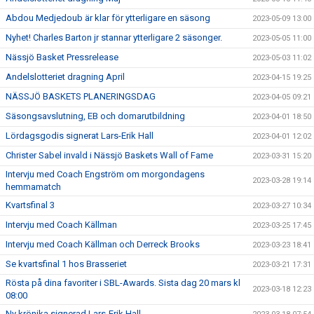
Abdou Medjedoub är klar för ytterligare en säsong
2023-05-09 13:00
Nyhet! Charles Barton jr stannar ytterligare 2 säsonger.
2023-05-05 11:00
Nässjö Basket Pressrelease
2023-05-03 11:02
Andelslotteriet dragning April
2023-04-15 19:25
NÄSSJÖ BASKETS PLANERINGSDAG
2023-04-05 09:21
Säsongsavslutning, EB och domarutbildning
2023-04-01 18:50
Lördagsgodis signerat Lars-Erik Hall
2023-04-01 12:02
Christer Sabel invald i Nässjö Baskets Wall of Fame
2023-03-31 15:20
Intervju med Coach Engström om morgondagens
2023-03-28 19:14
hemmamatch
Kvartsfinal 3
2023-03-27 10:34
Intervju med Coach Källman
2023-03-25 17:45
Intervju med Coach Källman och Derreck Brooks
2023-03-23 18:41
Se kvartsfinal 1 hos Brasseriet
2023-03-21 17:31
Rösta på dina favoriter i SBL-Awards. Sista dag 20 mars kl
2023-03-18 12:23
08:00
Ny krönika signerad Lars-Erik Hall