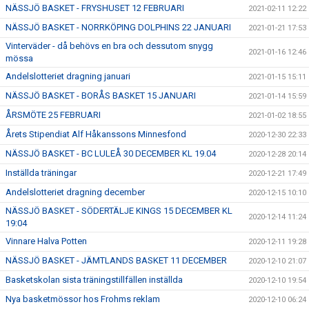
NÄSSJÖ BASKET - FRYSHUSET 12 FEBRUARI
2021-02-11 12:22
NÄSSJÖ BASKET - NORRKÖPING DOLPHINS 22 JANUARI
2021-01-21 17:53
Vinterväder - då behövs en bra och dessutom snygg
2021-01-16 12:46
mössa
Andelslotteriet dragning januari
2021-01-15 15:11
NÄSSJÖ BASKET - BORÅS BASKET 15 JANUARI
2021-01-14 15:59
ÅRSMÖTE 25 FEBRUARI
2021-01-02 18:55
Årets Stipendiat Alf Håkanssons Minnesfond
2020-12-30 22:33
NÄSSJÖ BASKET - BC LULEÅ 30 DECEMBER KL 19.04
2020-12-28 20:14
Inställda träningar
2020-12-21 17:49
Andelslotteriet dragning december
2020-12-15 10:10
NÄSSJÖ BASKET - SÖDERTÄLJE KINGS 15 DECEMBER KL
2020-12-14 11:24
19:04
Vinnare Halva Potten
2020-12-11 19:28
NÄSSJÖ BASKET - JÄMTLANDS BASKET 11 DECEMBER
2020-12-10 21:07
Basketskolan sista träningstillfällen inställda
2020-12-10 19:54
Nya basketmössor hos Frohms reklam
2020-12-10 06:24