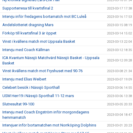
2023-03-18 07:54
Supporterresa till kvartsfinal 2
2023-03-17 17:38
Intervju inför fredagens bortamatch mot BC Luleå
2023-03-16 17:53
Andelslotteriet dragning Mars
2023-03-15 08:19
Förköp till kvartsfinal 3 är öppet
2023-03-14 15:02
Vinst i kvällens match mot Uppsala Basket
2023-03-13 22:04
Intervju med Coach Källman
2023-03-12 18:35
ICA Kvantum Nässjö Matchvärd Nässjö Basket - Uppsala
2023-03-12 09:28
Basket
Vinst ikvällens match mot Fryshuset med 90-76
2023-03-08 21:34
Intervju med Elias Weibert
2023-03-07 19:09
Celebert besök i Nässjö Sporthall
2023-03-06 14:55
USM Herr19 i Nässjö Sporthall 11-12 mars
2023-03-06 13:38
Slutresultat 99-100
2023-03-05 20:33
Intervju med Coach Engström inför morgondagens
2023-03-04 18:47
hemmamatch
Intervjuer inför bortamatchen mot Norrköping Dolphins
2023-03-01 20:23