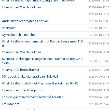
Vinst i kvällens match mot Köping Stars med 67-65
2023-02-17 21:51
Intervju med Coach Källman
2023-02-16 22:15
2023-02-15 11:12
Andelslotteriet dragning Februari
2023-02-15 09:05
Intervjuer
2023-02-13 20:15
Ny vecka och 2 matcher!
2023-02-13 09:11
Vinst i kvällens hemmamatch mot Kalmar Saints med 110-
2023-02-09 21:31
83
Intervju med Coach Källman
2023-02-08 18:34
Svenska Basketligan Nässjö Basket - Kalmar Saints 9/2 kl
2023-02-01 13:58
19:04
Intervju inför Borås Basket
2023-01-31 10:01
Söndagskrönika signerad Lars-Erik Hall
2023-01-29 09:43
Vinst i kvällen match mot Fryshuset Basket med 94-72
2023-01-26 21:34
Intervju med coach Engström
2023-01-25 19:37
Förlust igår men ny match redan på torsdag.
2023-01-24 14:05
Erbjudande!
2023-01-22 11:42