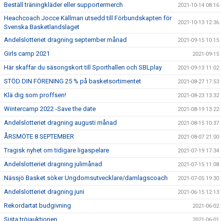
Beställ träningkläder eller supportermerch
2021-10-14 08:16
Heachcoach Jocce Källman utsedd till Förbundskapten för
2021-10-13 12:36
Svenska Basketlandslaget
Andelslotteriet dragning september månad
2021-09-15 10:15
Girls camp 2021
2021-09-15
Här skaffar du säsongskort till Sporthallen och SBLplay
2021-09-13 11:02
STÖD DIN FÖRENING 25 % på basketsortimentet
2021-08-27 17:53
Klä dig som proffsen!
2021-08-23 13:32
Wintercamp 2022 -Save the date
2021-08-19 13:22
Andelslotteriet dragning augusti månad
2021-08-15 10:37
ÅRSMÖTE 8 SEPTEMBER
2021-08-07 21:00
Tragisk nyhet om tidigare ligaspelare
2021-07-19 17:34
Andelslotteriet dragning julimånad
2021-07-15 11:08
Nässjö Basket söker Ungdomsutvecklare/damlagscoach
2021-07-05 19:30
Andelslotteriet dragning juni
2021-06-15 12:13
Rekordartat budgivning
2021-06-02
Sista tröjauktionen
2021-06-01