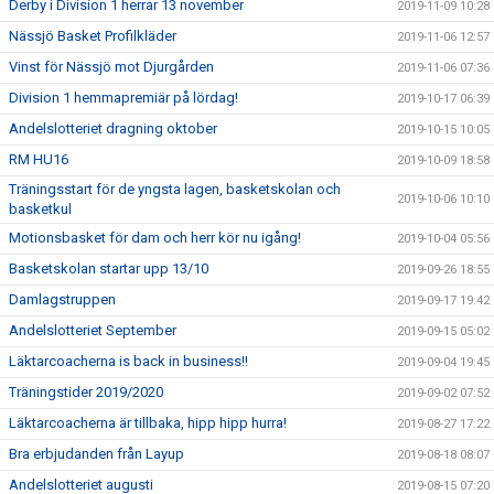
Derby i Division 1 herrar 13 november
2019-11-09 10:28
Nässjö Basket Profilkläder
2019-11-06 12:57
Vinst för Nässjö mot Djurgården
2019-11-06 07:36
Division 1 hemmapremiär på lördag!
2019-10-17 06:39
Andelslotteriet dragning oktober
2019-10-15 10:05
RM HU16
2019-10-09 18:58
Träningsstart för de yngsta lagen, basketskolan och
2019-10-06 10:10
basketkul
Motionsbasket för dam och herr kör nu igång!
2019-10-04 05:56
Basketskolan startar upp 13/10
2019-09-26 18:55
Damlagstruppen
2019-09-17 19:42
Andelslotteriet September
2019-09-15 05:02
Läktarcoacherna is back in business!!
2019-09-04 19:45
Träningstider 2019/2020
2019-09-02 07:52
Läktarcoacherna är tillbaka, hipp hipp hurra!
2019-08-27 17:22
Bra erbjudanden från Layup
2019-08-18 08:07
Andelslotteriet augusti
2019-08-15 07:20