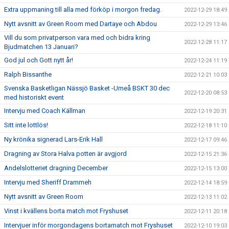
Extra uppmaning till alla med förköp i morgon fredag.
2022-12-29 18:49
Nytt avsnitt av Green Room med Dartaye och Abdou
2022-12-29 13:46
Vill du som privatperson vara med och bidra kring
2022-12-28 11:17
Bjudmatchen 13 Januari?
God jul och Gott nytt år!
2022-12-24 11:19
Ralph Bissanthe
2022-12-21 10:03
Svenska Basketligan Nässjö Basket -Umeå BSKT 30 dec
2022-12-20 08:53
med historiskt event
Intervju med Coach Källman
2022-12-19 20:31
Sitt inte lottlös!
2022-12-18 11:10
Ny krönika signerad Lars-Erik Hall
2022-12-17 09:46
Dragning av Stora Halva potten är avgjord
2022-12-15 21:36
Andelslotteriet dragning December
2022-12-15 13:00
Intervju med Sheriff Drammeh
2022-12-14 18:59
Nytt avsnitt av Green Room
2022-12-13 11:02
Vinst i kvällens borta match mot Fryshuset
2022-12-11 20:18
Intervjuer inför morgondagens bortamatch mot Fryshuset
2022-12-10 19:03