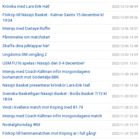
Krönika med Lars-Erik Hall
2022-12-10 08:49
Förköp till Nässjö Basket - Kalmar Saints 15 december kl
2022-12-09 09:56
19:04
Intervju med Dartaye Ruffin
2022-12-06 18:37
Påminnelse om matchstart
2022-12-06 14:39
Skaffa dina julklappar här!
2022-12-06 12:48
Ungdoms-SM omgång 2
2022-12-02 14:59
USM FU16 spelas i Nässjö den 3-4 december!
2022-12-01 13:51
Intervju med Coach Källman inför morgondagens
2022-11-30 18:39
bortamatch mot Södertälje BBK
Nässjö Basket presenterar krönikör Lars-Erik Hall
2022-11-30 14:58
Svenska Basketligan Nässjö Basket - Borås Basket 7/12 kl
2022-11-30 09:51
18:04
Vinst i kvällens match mot Köping med 81-74
2022-11-28 21:50
Intervju med Coach Källman inför morgondagens match
2022-11-27 20:06
Nostalgitorsdag #tbt
2022-11-24 15:19
Förköp till hemmamatchen mot Köping är i full gång!
2022-11-24 10:33