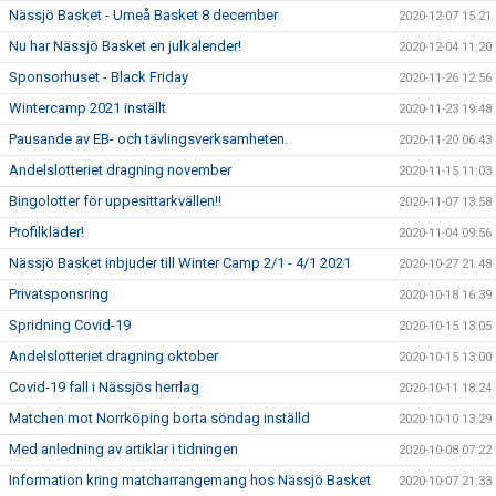
Nässjö Basket - Umeå Basket 8 december
2020-12-07 15:21
Nu har Nässjö Basket en julkalender!
2020-12-04 11:20
Sponsorhuset - Black Friday
2020-11-26 12:56
Wintercamp 2021 inställt
2020-11-23 19:48
Pausande av EB- och tävlingsverksamheten.
2020-11-20 06:43
Andelslotteriet dragning november
2020-11-15 11:03
Bingolotter för uppesittarkvällen!!
2020-11-07 13:58
Profilkläder!
2020-11-04 09:56
Nässjö Basket inbjuder till Winter Camp 2/1 - 4/1 2021
2020-10-27 21:48
Privatsponsring
2020-10-18 16:39
Spridning Covid-19
2020-10-15 13:05
Andelslotteriet dragning oktober
2020-10-15 13:00
Covid-19 fall i Nässjös herrlag
2020-10-11 18:24
Matchen mot Norrköping borta söndag inställd
2020-10-10 13:29
Med anledning av artiklar i tidningen
2020-10-08 07:22
Information kring matcharrangemang hos Nässjö Basket
2020-10-07 21:33