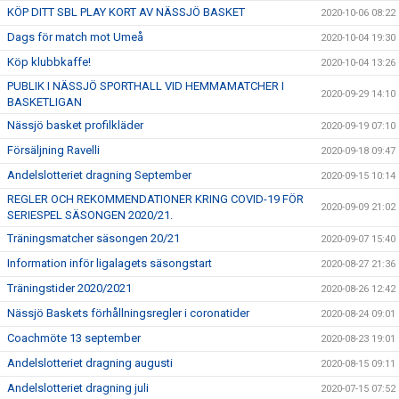
KÖP DITT SBL PLAY KORT AV NÄSSJÖ BASKET
2020-10-06 08:22
Dags för match mot Umeå
2020-10-04 19:30
Köp klubbkaffe!
2020-10-04 13:26
PUBLIK I NÄSSJÖ SPORTHALL VID HEMMAMATCHER I
2020-09-29 14:10
BASKETLIGAN
Nässjö basket profilkläder
2020-09-19 07:10
Försäljning Ravelli
2020-09-18 09:47
Andelslotteriet dragning September
2020-09-15 10:14
REGLER OCH REKOMMENDATIONER KRING COVID-19 FÖR
2020-09-09 21:02
SERIESPEL SÄSONGEN 2020/21.
Träningsmatcher säsongen 20/21
2020-09-07 15:40
Information inför ligalagets säsongstart
2020-08-27 21:36
Träningstider 2020/2021
2020-08-26 12:42
Nässjö Baskets förhållningsregler i coronatider
2020-08-24 09:01
Coachmöte 13 september
2020-08-23 19:01
Andelslotteriet dragning augusti
2020-08-15 09:11
Andelslotteriet dragning juli
2020-07-15 07:52