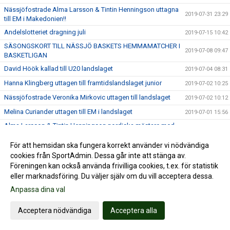
Nässjöfostrade Alma Larsson & Tintin Henningson uttagna
2019-07-31 23:29
till EM i Makedonien!!
Andelslotteriet dragning juli
2019-07-15 10:42
SÄSONGSKORT TILL NÄSSJÖ BASKETS HEMMAMATCHER I
2019-07-08 09:47
BASKETLIGAN
David Höök kallad till U20 landslaget
2019-07-04 08:31
Hanna Klingberg uttagen till framtidslandslaget junior
2019-07-02 10:25
Nässjöfostrade Veronika Mirkovic uttagen till landslaget
2019-07-02 10:12
Melina Curiander uttagen till EM i landslaget
2019-07-01 15:56
Alma Larsson & Tintin Henningson nordiska mästare med
2019-06-30 23:16
DU-16 landslaget
För att hemsidan ska fungera korrekt använder vi nödvändiga
Teckna ditt säsongskort SBLplay.se hos Nässjö Basket
2019-06-24 07:59
cookies från SportAdmin. Dessa går inte att stänga av.
Landslagsuppdrag för Nässjöfostrade ungdomar
2019-06-22 14:07
Föreningen kan också använda frivilliga cookies, t.ex. för statistik
eller marknadsföring. Du väljer själv om du vill acceptera dessa.
Nässjö basket önskar glad midsommar
2019-06-21 21:30
Anpassa dina val
Andelslotteriet dragning juni
2019-06-15 08:58
NYHET!!&#128154;&#128154;
2019-06-13 09:36
Acceptera nödvändiga
Acceptera alla
Summer Camp blir Winter Camp
2019-06-11 16:46