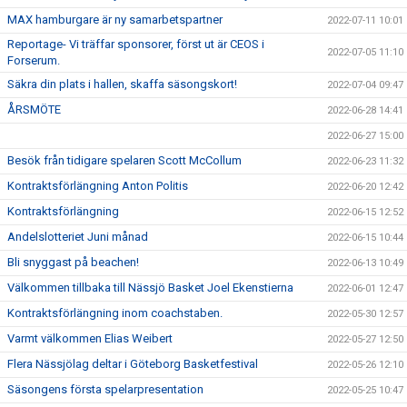
MAX hamburgare är ny samarbetspartner
2022-07-11 10:01
Reportage- Vi träffar sponsorer, först ut är CEOS i
2022-07-05 11:10
Forserum.
Säkra din plats i hallen, skaffa säsongskort!
2022-07-04 09:47
ÅRSMÖTE
2022-06-28 14:41
2022-06-27 15:00
Besök från tidigare spelaren Scott McCollum
2022-06-23 11:32
Kontraktsförlängning Anton Politis
2022-06-20 12:42
Kontraktsförlängning
2022-06-15 12:52
Andelslotteriet Juni månad
2022-06-15 10:44
Bli snyggast på beachen!
2022-06-13 10:49
Välkommen tillbaka till Nässjö Basket Joel Ekenstierna
2022-06-01 12:47
Kontraktsförlängning inom coachstaben.
2022-05-30 12:57
Varmt välkommen Elias Weibert
2022-05-27 12:50
Flera Nässjölag deltar i Göteborg Basketfestival
2022-05-26 12:10
Säsongens första spelarpresentation
2022-05-25 10:47