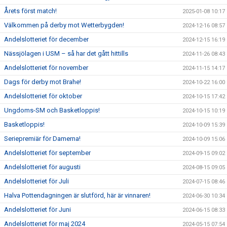
Årets först match!
2025-01-08 10:17
Välkommen på derby mot Wetterbygden!
2024-12-16 08:57
Andelslotteriet för december
2024-12-15 16:19
Nässjölagen i USM – så har det gått hittills
2024-11-26 08:43
Andelslotteriet för november
2024-11-15 14:17
Dags för derby mot Brahe!
2024-10-22 16:00
Andelslotteriet för oktober
2024-10-15 17:42
Ungdoms-SM och Basketloppis!
2024-10-15 10:19
Basketloppis!
2024-10-09 15:39
Seriepremiär för Damerna!
2024-10-09 15:06
Andelslotteriet för september
2024-09-15 09:02
Andelslotteriet för augusti
2024-08-15 09:05
Andelslotteriet för Juli
2024-07-15 08:46
Halva Pottendagningen är slutförd, här är vinnaren!
2024-06-30 10:34
Andelslotteriet för Juni
2024-06-15 08:33
Andelslotteriet för maj 2024
2024-05-15 07:54