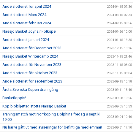
Andelslotteriet för april 2024
2024-04-15 07:36
Andelslotteriet Mars 2024
2024-03-15 07:34
Andelslotteriet februari 2024
2024-02-15 08:56
Nässjö Basket Joyna:r Folkspel
2024-01-26 10:00
Andelslotteriet januari 2024
2024-01-15 13:35
Andelslotteriet för December 2023
2023-12-15 10:16
Nässjö Basket Wintercamp 2024
2023-11-15 21:46
Andelslotteriet för November 2023
2023-11-15 08:05
Andelslotteriet för oktober 2023
2023-11-15 08:04
Andelslotteriet för september 2023
2023-09-15 13:18
Årets Svenska Cupen drar i gång
2023-09-11 13:40
Basketloppis!
2023-09-08 10:26
Köp biobiljetter, stötta Nässjö Basket
2023-09-05 13:33
Träningsmatch mot Norrköping Dolphins fredag 8 sept kl
2023-09-04 10:46
19:00
Nu har vi gått ut med aviseringar för befintliga medlemmar!
2023-08-31 17:10