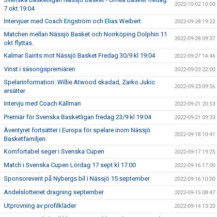
2022-10-02 10:00
7 okt 19:04
Intervjuer med Coach Engström och Elias Weibert
2022-09-28 19:22
Matchen mellan Nässjö Basket och Norrköping Dolphin 11
2022-09-28 09:37
okt flyttas.
Kalmar Saints mot Nässjö Basket Fredag 30/9 kl 19:04
2022-09-27 14:46
Vinst i säsongspremiären
2022-09-23 22:00
Spelarinformation: Willie Atwood skadad, Zarko Jukic
2022-09-23 09:56
ersätter
Intervju med Coach Källman
2022-09-21 20:53
Premiär för Svenska Basketligan fredag 23/9 kl 19:04
2022-09-21 09:33
Äventyret fortsätter i Europa för spelare inom Nässjö
2022-09-18 10:41
Basketfamiljen.
Komfortabel seger i Svenska Cupen
2022-09-17 19:25
Match i Svenska Cupen Lördag 17 sept kl 17:00
2022-09-16 17:00
Sponsorevent på Nybergs bil i Nässjö 15 september
2022-09-16 10:00
Andelslotteriet dragning september
2022-09-15 08:47
Utprovning av profilkläder
2022-09-14 13:20