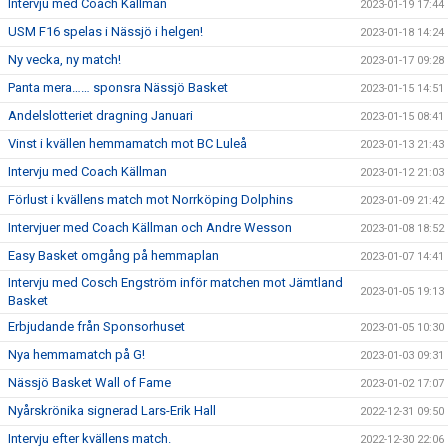
Intervju med Coach Källman
2023-01-19 17:44
USM F16 spelas i Nässjö i helgen!
2023-01-18 14:24
Ny vecka, ny match!
2023-01-17 09:28
Panta mera…… sponsra Nässjö Basket
2023-01-15 14:51
Andelslotteriet dragning Januari
2023-01-15 08:41
Vinst i kvällen hemmamatch mot BC Luleå
2023-01-13 21:43
Intervju med Coach Källman
2023-01-12 21:03
Förlust i kvällens match mot Norrköping Dolphins
2023-01-09 21:42
Intervjuer med Coach Källman och Andre Wesson
2023-01-08 18:52
Easy Basket omgång på hemmaplan
2023-01-07 14:41
Intervju med Cosch Engström inför matchen mot Jämtland
2023-01-05 19:13
Basket
Erbjudande från Sponsorhuset
2023-01-05 10:30
Nya hemmamatch på G!
2023-01-03 09:31
Nässjö Basket Wall of Fame
2023-01-02 17:07
Nyårskrönika signerad Lars-Erik Hall
2022-12-31 09:50
Intervju efter kvällens match.
2022-12-30 22:06