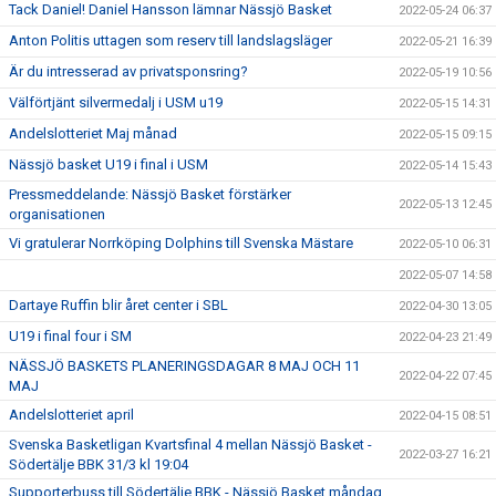
Tack Daniel! Daniel Hansson lämnar Nässjö Basket
2022-05-24 06:37
Anton Politis uttagen som reserv till landslagsläger
2022-05-21 16:39
Är du intresserad av privatsponsring?
2022-05-19 10:56
Välförtjänt silvermedalj i USM u19
2022-05-15 14:31
Andelslotteriet Maj månad
2022-05-15 09:15
Nässjö basket U19 i final i USM
2022-05-14 15:43
Pressmeddelande: Nässjö Basket förstärker
2022-05-13 12:45
organisationen
Vi gratulerar Norrköping Dolphins till Svenska Mästare
2022-05-10 06:31
2022-05-07 14:58
Dartaye Ruffin blir året center i SBL
2022-04-30 13:05
U19 i final four i SM
2022-04-23 21:49
NÄSSJÖ BASKETS PLANERINGSDAGAR 8 MAJ OCH 11
2022-04-22 07:45
MAJ
Andelslotteriet april
2022-04-15 08:51
Svenska Basketligan Kvartsfinal 4 mellan Nässjö Basket -
2022-03-27 16:21
Södertälje BBK 31/3 kl 19:04
Supporterbuss till Södertälje BBK - Nässjö Basket måndag