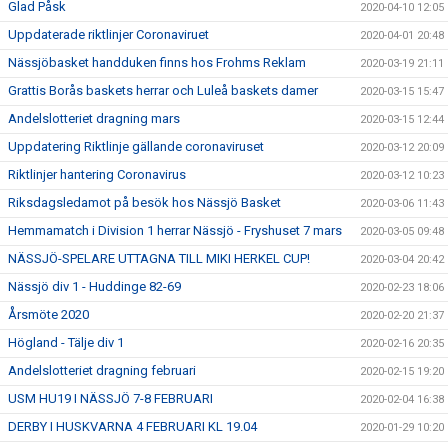
Glad Påsk
2020-04-10 12:05
Uppdaterade riktlinjer Coronaviruet
2020-04-01 20:48
Nässjöbasket handduken finns hos Frohms Reklam
2020-03-19 21:11
Grattis Borås baskets herrar och Luleå baskets damer
2020-03-15 15:47
Andelslotteriet dragning mars
2020-03-15 12:44
Uppdatering Riktlinje gällande coronaviruset
2020-03-12 20:09
Riktlinjer hantering Coronavirus
2020-03-12 10:23
Riksdagsledamot på besök hos Nässjö Basket
2020-03-06 11:43
Hemmamatch i Division 1 herrar Nässjö - Fryshuset 7 mars
2020-03-05 09:48
NÄSSJÖ-SPELARE UTTAGNA TILL MIKI HERKEL CUP!
2020-03-04 20:42
Nässjö div 1 - Huddinge 82-69
2020-02-23 18:06
Årsmöte 2020
2020-02-20 21:37
Högland - Tälje div 1
2020-02-16 20:35
Andelslotteriet dragning februari
2020-02-15 19:20
USM HU19 I NÄSSJÖ 7-8 FEBRUARI
2020-02-04 16:38
DERBY I HUSKVARNA 4 FEBRUARI KL 19.04
2020-01-29 10:20