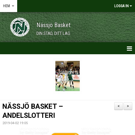
HEM
LOGGA IN
Nässjö Basket
DIN STAD, DITT LAG
HEM
NYHETER
OM KLUBBEN
KALENDER
NÄSSJÖ BASKET –
<
>
VÅRA LAG/TRÄNARE
ANDELSLOTTERI
2019-04-02 19:05
MEDLEMSKAP