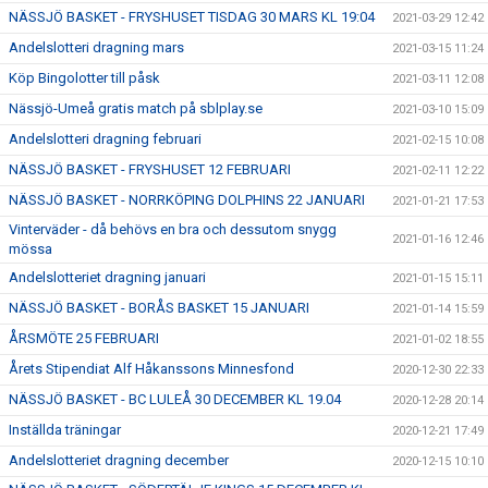
NÄSSJÖ BASKET - FRYSHUSET TISDAG 30 MARS KL 19:04
2021-03-29 12:42
Andelslotteri dragning mars
2021-03-15 11:24
Köp Bingolotter till påsk
2021-03-11 12:08
Nässjö-Umeå gratis match på sblplay.se
2021-03-10 15:09
Andelslotteri dragning februari
2021-02-15 10:08
NÄSSJÖ BASKET - FRYSHUSET 12 FEBRUARI
2021-02-11 12:22
NÄSSJÖ BASKET - NORRKÖPING DOLPHINS 22 JANUARI
2021-01-21 17:53
Vinterväder - då behövs en bra och dessutom snygg
2021-01-16 12:46
mössa
Andelslotteriet dragning januari
2021-01-15 15:11
NÄSSJÖ BASKET - BORÅS BASKET 15 JANUARI
2021-01-14 15:59
ÅRSMÖTE 25 FEBRUARI
2021-01-02 18:55
Årets Stipendiat Alf Håkanssons Minnesfond
2020-12-30 22:33
NÄSSJÖ BASKET - BC LULEÅ 30 DECEMBER KL 19.04
2020-12-28 20:14
Inställda träningar
2020-12-21 17:49
Andelslotteriet dragning december
2020-12-15 10:10