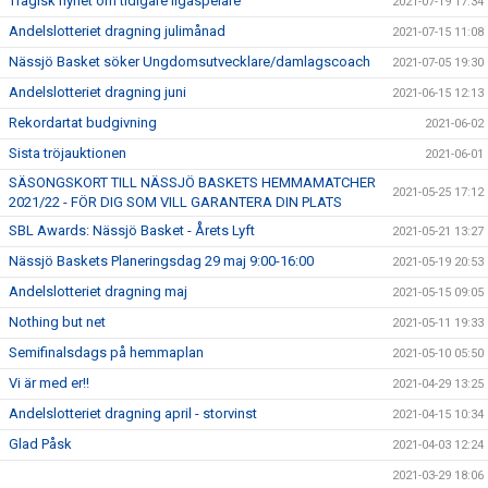
Tragisk nyhet om tidigare ligaspelare
2021-07-19 17:34
Andelslotteriet dragning julimånad
2021-07-15 11:08
Nässjö Basket söker Ungdomsutvecklare/damlagscoach
2021-07-05 19:30
Andelslotteriet dragning juni
2021-06-15 12:13
Rekordartat budgivning
2021-06-02
Sista tröjauktionen
2021-06-01
SÄSONGSKORT TILL NÄSSJÖ BASKETS HEMMAMATCHER
2021-05-25 17:12
2021/22 - FÖR DIG SOM VILL GARANTERA DIN PLATS
SBL Awards: Nässjö Basket - Årets Lyft
2021-05-21 13:27
Nässjö Baskets Planeringsdag 29 maj 9:00-16:00
2021-05-19 20:53
Andelslotteriet dragning maj
2021-05-15 09:05
Nothing but net
2021-05-11 19:33
Semifinalsdags på hemmaplan
2021-05-10 05:50
Vi är med er!!
2021-04-29 13:25
Andelslotteriet dragning april - storvinst
2021-04-15 10:34
Glad Påsk
2021-04-03 12:24
2021-03-29 18:06