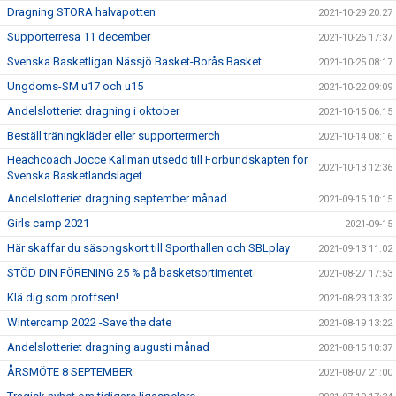
Dragning STORA halvapotten
2021-10-29 20:27
Supporterresa 11 december
2021-10-26 17:37
Svenska Basketligan Nässjö Basket-Borås Basket
2021-10-25 08:17
Ungdoms-SM u17 och u15
2021-10-22 09:09
Andelslotteriet dragning i oktober
2021-10-15 06:15
Beställ träningkläder eller supportermerch
2021-10-14 08:16
Heachcoach Jocce Källman utsedd till Förbundskapten för
2021-10-13 12:36
Svenska Basketlandslaget
Andelslotteriet dragning september månad
2021-09-15 10:15
Girls camp 2021
2021-09-15
Här skaffar du säsongskort till Sporthallen och SBLplay
2021-09-13 11:02
STÖD DIN FÖRENING 25 % på basketsortimentet
2021-08-27 17:53
Klä dig som proffsen!
2021-08-23 13:32
Wintercamp 2022 -Save the date
2021-08-19 13:22
Andelslotteriet dragning augusti månad
2021-08-15 10:37
ÅRSMÖTE 8 SEPTEMBER
2021-08-07 21:00