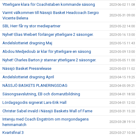
Ytterligare klara för Coachstaben kommande säsong
2023-06-02 11:08
Varmt välkommen till Nässjö Basket Headcoach Sergio
2023-05-31 09:00
Vicente Belena
SBL Herr får ny stor mediepartner
2023-05-22 14:00
Nyhet! Elias Weibert förlänger ytterligare 2 säsonger.
2023-05-16 13:00
Andelslotteriet dragning Maj
2023-05-15 11:43
Abdou Medjedoub är klar för ytterligare en säsong
2023-05-09 13:00
Nyhet! Charles Barton jr stannar ytterligare 2 säsonger.
2023-05-05 11:00
Nässjö Basket Pressrelease
2023-05-03 11:02
Andelslotteriet dragning April
2023-04-15 19:25
NÄSSJÖ BASKETS PLANERINGSDAG
2023-04-05 09:21
Säsongsavslutning, EB och domarutbildning
2023-04-01 18:50
Lördagsgodis signerat Lars-Erik Hall
2023-04-01 12:02
Christer Sabel invald i Nässjö Baskets Wall of Fame
2023-03-31 15:20
Intervju med Coach Engström om morgondagens
2023-03-28 19:14
hemmamatch
Kvartsfinal 3
2023-03-27 10:34