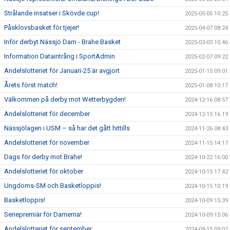
Strålande insatser i Skövde cup!
2025-05-05 10:25
Påsklovsbasket för tjejer!
2025-04-07 08:24
Inför derbyt Nässjö Dam - Brahe Basket
2025-03-03 10:46
Information Dataintrång i SportAdmin
2025-02-07 09:22
Andelslotteriet för Januari-25 är avgjort
2025-01-15 09:01
Årets först match!
2025-01-08 10:17
Välkommen på derby mot Wetterbygden!
2024-12-16 08:57
Andelslotteriet för december
2024-12-15 16:19
Nässjölagen i USM – så har det gått hittills
2024-11-26 08:43
Andelslotteriet för november
2024-11-15 14:17
Dags för derby mot Brahe!
2024-10-22 16:00
Andelslotteriet för oktober
2024-10-15 17:42
Ungdoms-SM och Basketloppis!
2024-10-15 10:19
Basketloppis!
2024-10-09 15:39
Seriepremiär för Damerna!
2024-10-09 15:06
Andelslotteriet för september
2024-09-15 09:02