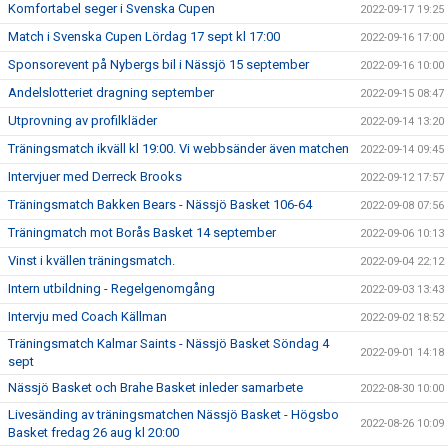
Komfortabel seger i Svenska Cupen
2022-09-17 19:25
Match i Svenska Cupen Lördag 17 sept kl 17:00
2022-09-16 17:00
Sponsorevent på Nybergs bil i Nässjö 15 september
2022-09-16 10:00
Andelslotteriet dragning september
2022-09-15 08:47
Utprovning av profilkläder
2022-09-14 13:20
Träningsmatch ikväll kl 19:00. Vi webbsänder även matchen
2022-09-14 09:45
Intervjuer med Derreck Brooks
2022-09-12 17:57
Träningsmatch Bakken Bears - Nässjö Basket 106-64
2022-09-08 07:56
Träningmatch mot Borås Basket 14 september
2022-09-06 10:13
Vinst i kvällen träningsmatch.
2022-09-04 22:12
Intern utbildning - Regelgenomgång
2022-09-03 13:43
Intervju med Coach Källman
2022-09-02 18:52
Träningsmatch Kalmar Saints - Nässjö Basket Söndag 4
2022-09-01 14:18
sept
Nässjö Basket och Brahe Basket inleder samarbete
2022-08-30 10:00
Livesänding av träningsmatchen Nässjö Basket - Högsbo
2022-08-26 10:09
Basket fredag 26 aug kl 20:00