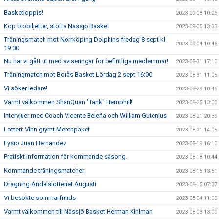
Basketloppis!
2023-09-08 10:26
Köp biobiljetter, stötta Nässjö Basket
2023-09-05 13:33
Träningsmatch mot Norrköping Dolphins fredag 8 sept kl
2023-09-04 10:46
19:00
Nu har vi gått ut med aviseringar för befintliga medlemmar!
2023-08-31 17:10
Träningmatch mot Borås Basket Lördag 2 sept 16:00
2023-08-31 11:05
Vi söker ledare!
2023-08-29 10:46
Varmt välkommen ShanQuan "Tank" Hemphill!
2023-08-25 13:00
Intervjuer med Coach Vicente Beleña och William Gutenius
2023-08-21 20:39
Lotteri: Vinn grymt Merchpaket
2023-08-21 14:05
Fysio Juan Hernandez
2023-08-19 16:10
Pratiskt information för kommande säsong.
2023-08-18 10:44
Kommande träningsmatcher
2023-08-15 13:51
Dragning Andelslotteriet Augusti
2023-08-15 07:37
Vi besökte sommarfritids
2023-08-04 11:00
Varmt välkommen till Nässjö Basket Herman Kihlman
2023-08-03 13:00