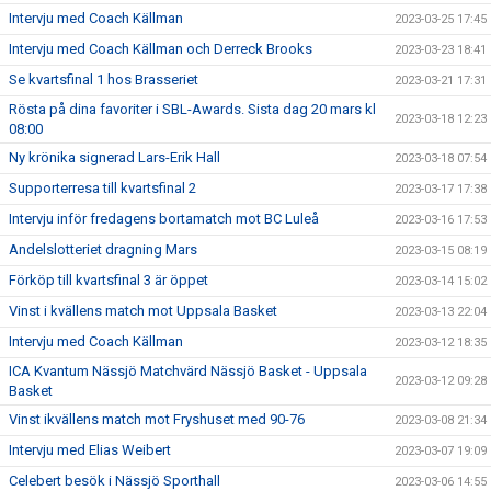
Intervju med Coach Källman
2023-03-25 17:45
Intervju med Coach Källman och Derreck Brooks
2023-03-23 18:41
Se kvartsfinal 1 hos Brasseriet
2023-03-21 17:31
Rösta på dina favoriter i SBL-Awards. Sista dag 20 mars kl
2023-03-18 12:23
08:00
Ny krönika signerad Lars-Erik Hall
2023-03-18 07:54
Supporterresa till kvartsfinal 2
2023-03-17 17:38
Intervju inför fredagens bortamatch mot BC Luleå
2023-03-16 17:53
Andelslotteriet dragning Mars
2023-03-15 08:19
Förköp till kvartsfinal 3 är öppet
2023-03-14 15:02
Vinst i kvällens match mot Uppsala Basket
2023-03-13 22:04
Intervju med Coach Källman
2023-03-12 18:35
ICA Kvantum Nässjö Matchvärd Nässjö Basket - Uppsala
2023-03-12 09:28
Basket
Vinst ikvällens match mot Fryshuset med 90-76
2023-03-08 21:34
Intervju med Elias Weibert
2023-03-07 19:09
Celebert besök i Nässjö Sporthall
2023-03-06 14:55