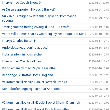
Intervju med Coach Engström
2022-08-24 20:04
Är Du en supporter till Nässjö Basket?
2022-08-24 17:52
Nu kan du äntligen skaffa SBLplay.se för kommande
2022-08-23 16:53
säsong
Träningsmatch fredag 26 aug kl 20:00. Fri entré!
2022-08-19 11:07
Varmt välkommen Gustav Granberg, ny headcoach för Div 1
2022-08-18 21:09
Intervju Charles Barton jr
2022-08-17 17:40
Andelslotteriet dragning augusti
2022-08-15 13:54
Inplanerade träningsmatcher
2022-08-13 12:54
Intervju med Coach Källman
2022-08-12 16:45
Vi tog ett snack med Ralph Bissainthe
2022-08-10 17:07
Reportage- Vi träffar Hotell Högland
2022-08-02 10:29
Välkommen till Nässjö Basket Derreck Brooks
2022-07-27 13:03
Kontraktsförlängning- Hampus Andersson
2022-07-25 13:03
2022-07-23 12:44
Välkommen tillbaka till Nässjö Basket Sheriff Drammeh
2022-07-21 12:02
Välkommen till Nässjö Basket Ralph Bissainthe
2022-07-20 13:05