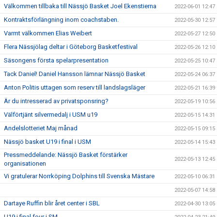
Välkommen tillbaka till Nässjö Basket Joel Ekenstierna
2022-06-01 12:47
Kontraktsförlängning inom coachstaben.
2022-05-30 12:57
Varmt välkommen Elias Weibert
2022-05-27 12:50
Flera Nässjölag deltar i Göteborg Basketfestival
2022-05-26 12:10
Säsongens första spelarpresentation
2022-05-25 10:47
Tack Daniel! Daniel Hansson lämnar Nässjö Basket
2022-05-24 06:37
Anton Politis uttagen som reserv till landslagsläger
2022-05-21 16:39
Är du intresserad av privatsponsring?
2022-05-19 10:56
Välförtjänt silvermedalj i USM u19
2022-05-15 14:31
Andelslotteriet Maj månad
2022-05-15 09:15
Nässjö basket U19 i final i USM
2022-05-14 15:43
Pressmeddelande: Nässjö Basket förstärker
2022-05-13 12:45
organisationen
Vi gratulerar Norrköping Dolphins till Svenska Mästare
2022-05-10 06:31
2022-05-07 14:58
Dartaye Ruffin blir året center i SBL
2022-04-30 13:05
U19 i final four i SM