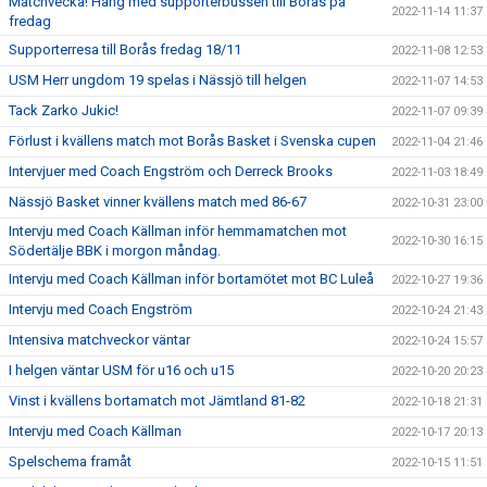
Matchvecka! Häng med supporterbussen till Borås på
2022-11-14 11:37
fredag
Supporterresa till Borås fredag 18/11
2022-11-08 12:53
USM Herr ungdom 19 spelas i Nässjö till helgen
2022-11-07 14:53
Tack Zarko Jukic!
2022-11-07 09:39
Förlust i kvällens match mot Borås Basket i Svenska cupen
2022-11-04 21:46
Intervjuer med Coach Engström och Derreck Brooks
2022-11-03 18:49
Nässjö Basket vinner kvällens match med 86-67
2022-10-31 23:00
Intervju med Coach Källman inför hemmamatchen mot
2022-10-30 16:15
Södertälje BBK i morgon måndag.
Intervju med Coach Källman inför bortamötet mot BC Luleå
2022-10-27 19:36
Intervju med Coach Engström
2022-10-24 21:43
Intensiva matchveckor väntar
2022-10-24 15:57
I helgen väntar USM för u16 och u15
2022-10-20 20:23
Vinst i kvällens bortamatch mot Jämtland 81-82
2022-10-18 21:31
Intervju med Coach Källman
2022-10-17 20:13
Spelschema framåt
2022-10-15 11:51