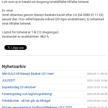
Lott som ej är betald vid dragning/vinsttillfället tillfaller lotteriet.
Ev. vinst:
Vinst uthämtas genom Nässjö Baskets kansli efter ö.k (tel 0380-51 11 23)
senast den 15:e i efterföljande månad (30 dgrs vinstutlösen). Ej avhämtad
vinst tillfaller lotteriet.
Löptid för lotteriet är 1 år (12 dragningar)
Vinstandel av andelslotteri: 48,3 %
Nyhetsarkiv
SM-GULD till Nässjö Basket U21 Herr!
2026-05-11 08:59
JULFEST!
2025-12-05 10:08
Superlördag 25 oktober!
2025-10-23 15:45
Föreningsdag och lagfotografering!
2025-09-05 08:28
Fritidskortet - så här går du tillväga!
2025-09-04 13:02
Nässjö representerar Småland/Blekinge i DLT 2025
2025-06-23 20:34