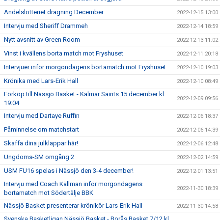
Andelslotteriet dragning December
2022-12-15 13:00
Intervju med Sheriff Drammeh
2022-12-14 18:59
Nytt avsnitt av Green Room
2022-12-13 11:02
Vinst i kvällens borta match mot Fryshuset
2022-12-11 20:18
Intervjuer inför morgondagens bortamatch mot Fryshuset
2022-12-10 19:03
Krönika med Lars-Erik Hall
2022-12-10 08:49
Förköp till Nässjö Basket - Kalmar Saints 15 december kl
2022-12-09 09:56
19:04
Intervju med Dartaye Ruffin
2022-12-06 18:37
Påminnelse om matchstart
2022-12-06 14:39
Skaffa dina julklappar här!
2022-12-06 12:48
Ungdoms-SM omgång 2
2022-12-02 14:59
USM FU16 spelas i Nässjö den 3-4 december!
2022-12-01 13:51
Intervju med Coach Källman inför morgondagens
2022-11-30 18:39
bortamatch mot Södertälje BBK
Nässjö Basket presenterar krönikör Lars-Erik Hall
2022-11-30 14:58
Svenska Basketligan Nässjö Basket - Borås Basket 7/12 kl