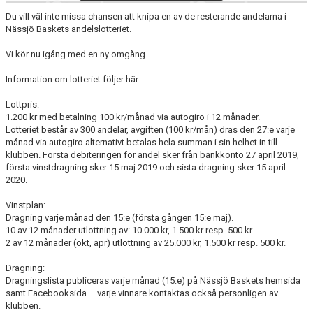
Du vill väl inte missa chansen att knipa en av de resterande andelarna i
Nässjö Baskets andelslotteriet.
Vi kör nu igång med en ny omgång.
Information om lotteriet följer här.
Lottpris:
1.200 kr med betalning 100 kr/månad via autogiro i 12 månader.
Lotteriet består av 300 andelar, avgiften (100 kr/mån) dras den 27:e varje
månad via autogiro alternativt betalas hela summan i sin helhet in till
klubben. Första debiteringen för andel sker från bankkonto 27 april 2019,
första vinstdragning sker 15 maj 2019 och sista dragning sker 15 april
2020.
Vinstplan:
Dragning varje månad den 15:e (första gången 15:e maj).
10 av 12 månader utlottning av: 10.000 kr, 1.500 kr resp. 500 kr.
2 av 12 månader (okt, apr) utlottning av 25.000 kr, 1.500 kr resp. 500 kr.
Dragning:
Dragningslista publiceras varje månad (15:e) på Nässjö Baskets hemsida
samt Facebooksida – varje vinnare kontaktas också personligen av
klubben.