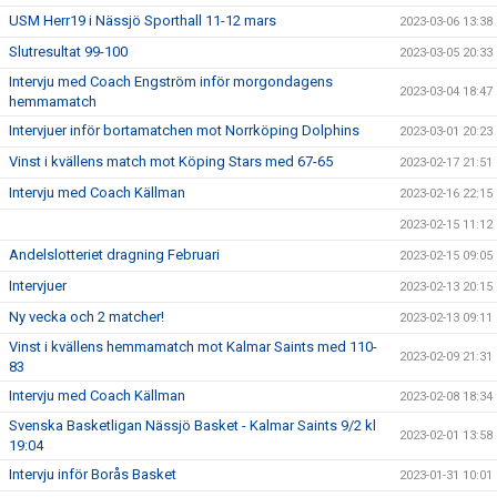
USM Herr19 i Nässjö Sporthall 11-12 mars
2023-03-06 13:38
Slutresultat 99-100
2023-03-05 20:33
Intervju med Coach Engström inför morgondagens
2023-03-04 18:47
hemmamatch
Intervjuer inför bortamatchen mot Norrköping Dolphins
2023-03-01 20:23
Vinst i kvällens match mot Köping Stars med 67-65
2023-02-17 21:51
Intervju med Coach Källman
2023-02-16 22:15
2023-02-15 11:12
Andelslotteriet dragning Februari
2023-02-15 09:05
Intervjuer
2023-02-13 20:15
Ny vecka och 2 matcher!
2023-02-13 09:11
Vinst i kvällens hemmamatch mot Kalmar Saints med 110-
2023-02-09 21:31
83
Intervju med Coach Källman
2023-02-08 18:34
Svenska Basketligan Nässjö Basket - Kalmar Saints 9/2 kl
2023-02-01 13:58
19:04
Intervju inför Borås Basket
2023-01-31 10:01