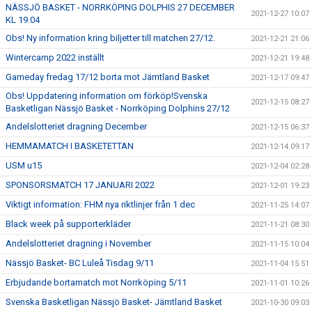
NÄSSJÖ BASKET - NORRKÖPING DOLPHIS 27 DECEMBER
2021-12-27 10:07
KL 19.04
Obs! Ny information kring biljetter till matchen 27/12.
2021-12-21 21:06
Wintercamp 2022 inställt
2021-12-21 19:48
Gameday fredag 17/12 borta mot Jämtland Basket
2021-12-17 09:47
Obs! Uppdatering information om förköp!Svenska
2021-12-15 08:27
Basketligan Nässjö Basket - Norrköping Dolphins 27/12
Andelslotteriet dragning December
2021-12-15 06:37
HEMMAMATCH I BASKETETTAN
2021-12-14 09:17
USM u15
2021-12-04 02:28
SPONSORSMATCH 17 JANUARI 2022
2021-12-01 19:23
Viktigt information: FHM nya riktlinjer från 1 dec
2021-11-25 14:07
Black week på supporterkläder
2021-11-21 08:30
Andelslotteriet dragning i November
2021-11-15 10:04
Nässjö Basket- BC Luleå Tisdag 9/11
2021-11-04 15:51
Erbjudande bortamatch mot Norrköping 5/11
2021-11-01 10:26
Svenska Basketligan Nässjö Basket- Jämtland Basket
2021-10-30 09:03