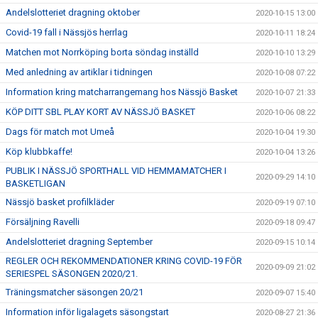
Andelslotteriet dragning oktober
2020-10-15 13:00
Covid-19 fall i Nässjös herrlag
2020-10-11 18:24
Matchen mot Norrköping borta söndag inställd
2020-10-10 13:29
Med anledning av artiklar i tidningen
2020-10-08 07:22
Information kring matcharrangemang hos Nässjö Basket
2020-10-07 21:33
KÖP DITT SBL PLAY KORT AV NÄSSJÖ BASKET
2020-10-06 08:22
Dags för match mot Umeå
2020-10-04 19:30
Köp klubbkaffe!
2020-10-04 13:26
PUBLIK I NÄSSJÖ SPORTHALL VID HEMMAMATCHER I
2020-09-29 14:10
BASKETLIGAN
Nässjö basket profilkläder
2020-09-19 07:10
Försäljning Ravelli
2020-09-18 09:47
Andelslotteriet dragning September
2020-09-15 10:14
REGLER OCH REKOMMENDATIONER KRING COVID-19 FÖR
2020-09-09 21:02
SERIESPEL SÄSONGEN 2020/21.
Träningsmatcher säsongen 20/21
2020-09-07 15:40
Information inför ligalagets säsongstart
2020-08-27 21:36