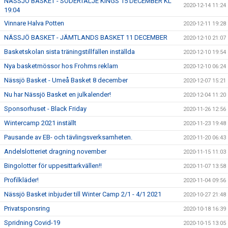
NÄSSJÖ BASKET - SÖDERTÄLJE KINGS 15 DECEMBER KL
2020-12-14 11:24
19:04
Vinnare Halva Potten
2020-12-11 19:28
NÄSSJÖ BASKET - JÄMTLANDS BASKET 11 DECEMBER
2020-12-10 21:07
Basketskolan sista träningstillfällen inställda
2020-12-10 19:54
Nya basketmössor hos Frohms reklam
2020-12-10 06:24
Nässjö Basket - Umeå Basket 8 december
2020-12-07 15:21
Nu har Nässjö Basket en julkalender!
2020-12-04 11:20
Sponsorhuset - Black Friday
2020-11-26 12:56
Wintercamp 2021 inställt
2020-11-23 19:48
Pausande av EB- och tävlingsverksamheten.
2020-11-20 06:43
Andelslotteriet dragning november
2020-11-15 11:03
Bingolotter för uppesittarkvällen!!
2020-11-07 13:58
Profilkläder!
2020-11-04 09:56
Nässjö Basket inbjuder till Winter Camp 2/1 - 4/1 2021
2020-10-27 21:48
Privatsponsring
2020-10-18 16:39
Spridning Covid-19
2020-10-15 13:05