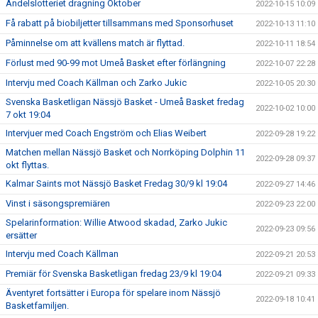
Andelslotteriet dragning Oktober
2022-10-15 10:09
Få rabatt på biobiljetter tillsammans med Sponsorhuset
2022-10-13 11:10
Påminnelse om att kvällens match är flyttad.
2022-10-11 18:54
Förlust med 90-99 mot Umeå Basket efter förlängning
2022-10-07 22:28
Intervju med Coach Källman och Zarko Jukic
2022-10-05 20:30
Svenska Basketligan Nässjö Basket - Umeå Basket fredag
2022-10-02 10:00
7 okt 19:04
Intervjuer med Coach Engström och Elias Weibert
2022-09-28 19:22
Matchen mellan Nässjö Basket och Norrköping Dolphin 11
2022-09-28 09:37
okt flyttas.
Kalmar Saints mot Nässjö Basket Fredag 30/9 kl 19:04
2022-09-27 14:46
Vinst i säsongspremiären
2022-09-23 22:00
Spelarinformation: Willie Atwood skadad, Zarko Jukic
2022-09-23 09:56
ersätter
Intervju med Coach Källman
2022-09-21 20:53
Premiär för Svenska Basketligan fredag 23/9 kl 19:04
2022-09-21 09:33
Äventyret fortsätter i Europa för spelare inom Nässjö
2022-09-18 10:41
Basketfamiljen.