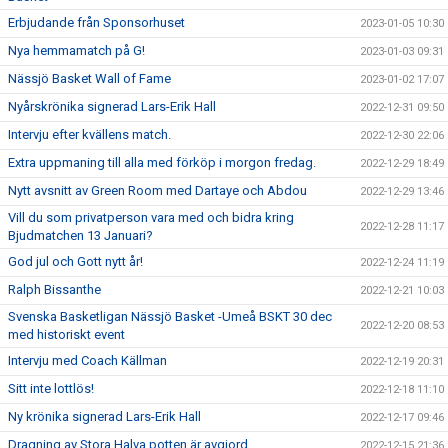
Erbjudande från Sponsorhuset
2023-01-05 10:30
Nya hemmamatch på G!
2023-01-03 09:31
Nässjö Basket Wall of Fame
2023-01-02 17:07
Nyårskrönika signerad Lars-Erik Hall
2022-12-31 09:50
Intervju efter kvällens match.
2022-12-30 22:06
Extra uppmaning till alla med förköp i morgon fredag.
2022-12-29 18:49
Nytt avsnitt av Green Room med Dartaye och Abdou
2022-12-29 13:46
Vill du som privatperson vara med och bidra kring
2022-12-28 11:17
Bjudmatchen 13 Januari?
God jul och Gott nytt år!
2022-12-24 11:19
Ralph Bissanthe
2022-12-21 10:03
Svenska Basketligan Nässjö Basket -Umeå BSKT 30 dec
2022-12-20 08:53
med historiskt event
Intervju med Coach Källman
2022-12-19 20:31
Sitt inte lottlös!
2022-12-18 11:10
Ny krönika signerad Lars-Erik Hall
2022-12-17 09:46
Dragning av Stora Halva potten är avgjord
2022-12-15 21:36