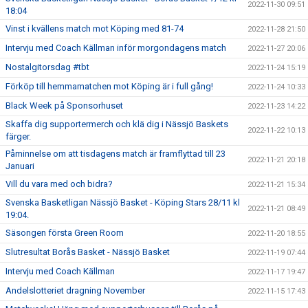
2022-11-30 09:51
18:04
Vinst i kvällens match mot Köping med 81-74
2022-11-28 21:50
Intervju med Coach Källman inför morgondagens match
2022-11-27 20:06
Nostalgitorsdag #tbt
2022-11-24 15:19
Förköp till hemmamatchen mot Köping är i full gång!
2022-11-24 10:33
Black Week på Sponsorhuset
2022-11-23 14:22
Skaffa dig supportermerch och klä dig i Nässjö Baskets
2022-11-22 10:13
färger.
Påminnelse om att tisdagens match är framflyttad till 23
2022-11-21 20:18
Januari
Vill du vara med och bidra?
2022-11-21 15:34
Svenska Basketligan Nässjö Basket - Köping Stars 28/11 kl
2022-11-21 08:49
19:04.
Säsongen första Green Room
2022-11-20 18:55
Slutresultat Borås Basket - Nässjö Basket
2022-11-19 07:44
Intervju med Coach Källman
2022-11-17 19:47
Andelslotteriet dragning November
2022-11-15 17:43