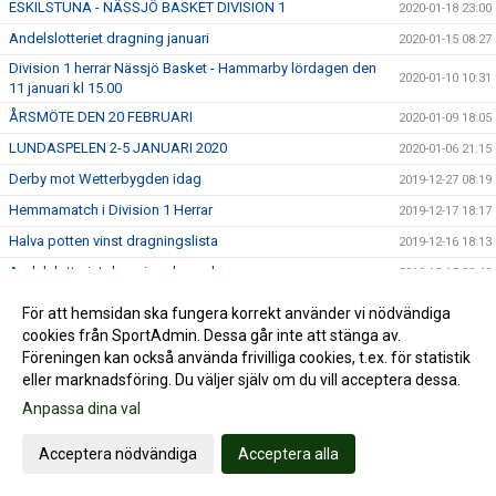
ESKILSTUNA - NÄSSJÖ BASKET DIVISION 1
2020-01-18 23:00
Andelslotteriet dragning januari
2020-01-15 08:27
Division 1 herrar Nässjö Basket - Hammarby lördagen den
2020-01-10 10:31
11 januari kl 15.00
ÅRSMÖTE DEN 20 FEBRUARI
2020-01-09 18:05
LUNDASPELEN 2-5 JANUARI 2020
2020-01-06 21:15
Derby mot Wetterbygden idag
2019-12-27 08:19
Hemmamatch i Division 1 Herrar
2019-12-17 18:17
Halva potten vinst dragningslista
2019-12-16 18:13
Andelslotteriet dragning december
2019-12-15 08:48
Hemmamatch i Division 1
2019-12-05 12:10
För att hemsidan ska fungera korrekt använder vi nödvändiga
Supporterprylar - fri frakt 4-5/12
cookies från SportAdmin. Dessa går inte att stänga av.
2019-12-04 17:00
Föreningen kan också använda frivilliga cookies, t.ex. för statistik
Nu kan Du som supporter i Nässjö Basket köpa dina
2019-12-03 09:40
eller marknadsföring. Du väljer själv om du vill acceptera dessa.
Supporterprylar online!
Anpassa dina val
Seger för Div 1 killarna borta mot Huddinge!
2019-12-01 20:30
Julerbjudande bortapaket - Nässjö Basket
2019-11-27 21:48
Acceptera nödvändiga
Acceptera alla
RM HU16
2019-11-26 11:38