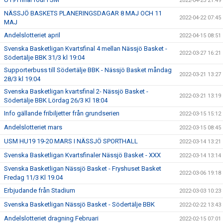
2022-04-23 21:49
NÄSSJÖ BASKETS PLANERINGSDAGAR 8 MAJ OCH 11
2022-04-22 07:45
MAJ
Andelslotteriet april
2022-04-15 08:51
Svenska Basketligan Kvartsfinal 4 mellan Nässjö Basket -
2022-03-27 16:21
Södertälje BBK 31/3 kl 19:04
Supporterbuss till Södertälje BBK - Nässjö Basket måndag
2022-03-21 13:27
28/3 kl 19:04
Svenska Basketligan kvartsfinal 2- Nässjö Basket -
2022-03-21 13:19
Södertälje BBK Lördag 26/3 Kl 18:04
Info gällande fribiljetter från grundserien
2022-03-15 15:12
Andelslotteriet mars
2022-03-15 08:45
USM HU19 19-20 MARS I NÄSSJÖ SPORTHALL
2022-03-14 13:21
Svenska Basketligan Kvartsfinaler Nässjö Basket - XXX
2022-03-14 13:14
Svenska Basketligan Nässjö Basket - Fryshuset Basket
2022-03-06 19:18
Fredag 11/3 Kl 19.04
Erbjudande från Stadium
2022-03-03 10:23
Svenska Basketligan Nässjö Basket - Södertälje BBK
2022-02-22 13:43
Andelslotteriet dragning Februari
2022-02-15 07:01