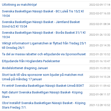
Utlottning av matchtröja!
2022-02-09 17:18
Svenska Basketligan Nässjö Basket - BC Luleå Tis 15/2 Kl
2022-02-07 16:03
19:04
Svenska Basketligan Nässjö Basket - Jämtland Basket
2022-02-01 08:34
Sönd 6/2 Kl 15:04
Svenska Basketligan Nässjö Basket - Borås Basket 31/1 Kl
2022-01-26 13:32
19:34
Viktigt information! Ligamatchen är flyttad från Tisdag 25/1
2022-01-23 14:35
till Onsdag 26/1
Ta del av massa rabatter och erbjudande via Sponsorhuset
2022-01-20 10:52
Erbjudande från Höglandets Padelcenter
2022-01-16 10:47
Andelslotteriet dragning Januari
2022-01-15 09:32
Stort tack till våra sponsorer som bjuder på matchen mot
2022-01-14 15:24
Umeå på måndag 17 januari
Fri entré! Svenska Basketligan Nässjö Basket-Umeå BSKT
2022-01-11 09:42
Nytt datum! Svenska Basketligan Nässjö Basket- Köping
2022-01-08 11:57
Stars
Obs! Inställd! Svenska Basketligan Nässjö Basket - Köping
2021-12-28 10:52
Stars Fredag 7/1.