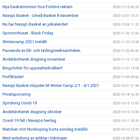
Nya basketmössor hos Frohms reklam
2020-12-10 06:24
Nässjö Basket - Umeå Basket 8 december
2020-12-07 15:21
Nu har Nässjö Basket en julkalender!
2020-12-04 11:20
Sponsorhuset - Black Friday
2020-11-26 12:56
Wintercamp 2021 inställt
2020-11-23 19:48
Pausande av EB- och tävlingsverksamheten.
2020-11-20 06:43
Andelslotteriet dragning november
2020-11-15 11:03
Bingolotter för uppesittarkvällen!!
2020-11-07 13:58
Profilkläder!
2020-11-04 09:56
Nässjö Basket inbjuder till Winter Camp 2/1 - 4/1 2021
2020-10-27 21:48
Privatsponsring
2020-10-18 16:39
Spridning Covid-19
2020-10-15 13:05
Andelslotteriet dragning oktober
2020-10-15 13:00
Covid-19 fall i Nässjös herrlag
2020-10-11 18:24
Matchen mot Norrköping borta söndag inställd
2020-10-10 13:29
Med anledning av artiklar i tidningen
2020-10-08 07:22