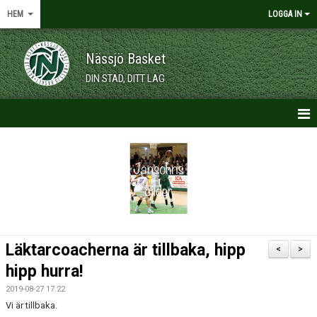
HEM
LOGGA IN
Nässjö Basket
DIN STAD, DITT LAG
HEM
NYHETER
OM KLUBBEN
KALENDER
Läktarcoacherna är tillbaka, hipp
<
>
VÅRA LAG/TRÄNARE
hipp hurra!
2019-08-27 17:22
MEDLEMSKAP
Vi är tillbaka.