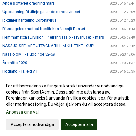
Andelslotteriet dragning mars
2020-03-15 12:44
Uppdatering Riktlinje gällande coronaviruset
2020-03-12 20:09
Riktlinjer hantering Coronavirus
2020-03-12 10:23
Riksdagsledamot på besök hos Nässjö Basket
2020-03-06 11:43
Hemmamatch i Division 1 herrar Nässjö - Fryshuset 7 mars
2020-03-05 09:48
NÄSSJÖ-SPELARE UTTAGNA TILL MIKI HERKEL CUP!
2020-03-04 20:42
Nässjö div 1 - Huddinge 82-69
2020-02-23 18:06
Årsmöte 2020
2020-02-20 21:37
Högland - Tälje div 1
2020-02-16 20:35
Andelslotteriet dragning februari
2020-02-15 19:20
För att hemsidan ska fungera korrekt använder vi nödvändiga
USM HU19 I NÄSSJÖ 7-8 FEBRUARI
2020-02-04 16:38
cookies från SportAdmin. Dessa går inte att stänga av.
DERBY I HUSKVARNA 4 FEBRUARI KL 19.04
2020-01-29 10:20
Föreningen kan också använda frivilliga cookies, t.ex. för statistik
eller marknadsföring. Du väljer själv om du vill acceptera dessa.
ESKILSTUNA - NÄSSJÖ BASKET DIVISION 1
2020-01-18 23:00
Anpassa dina val
Andelslotteriet dragning januari
2020-01-15 08:27
Division 1 herrar Nässjö Basket - Hammarby lördagen den
Acceptera nödvändiga
Acceptera alla
2020-01-10 10:31
11 januari kl 15.00
ÅRSMÖTE DEN 20 FEBRUARI
2020-01-09 18:05