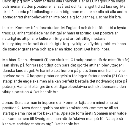
Back up pg som kommer flåsa alla i nacken. Här är LC någorlunda eniga
och menar att den positionen är svårast och tar längst tid att lära sig. Man
ska hålla reda på bolluslingen samtidigt som man ska kolla att alla andra
springer rätt (här behöver han inte oroa sig för Danne). Det här blir bra.
Lucien. Kommer från tipsextra landet England och är här för att bl a hysta
treor. LC är här tudelade när det gäller hans ursprung. Det positiva är
naturligtvis att pilsnerkulturen i England är förträfflig medans
kulturyttringen fotboll är ett riktigt ofog. Lyckligtvis flydde grabben innan
de stänger gränserna och spelar en riktig sport. Det här blir bra.
Mathias. Dansk dynamit (Tjoho skriker LC i bakgrunden då de missförstår).
Han skrev på för Nässjö tidigt och bara det gjorde att han blev uttagen i
danska landslaget. Vi har inte sett honom på plats ännu men här har vi en
spelare som LC hoppas pratar engelska för ingen fattar danska (2 LC kan
stapplande engelska men alla kan perfekt beställa det nödvändigaste på
puben). Han är lite längre än de tidigare beskrivna och ska bemanna den
viktiga position 4. Det här blir bra.
Jonas. Senaste man in truppen och kommer fajtas om minuterna på
position 2. Även denna grabb har rätt karaktär och kommer se till att
startspelarna inte är för bekväma. Spelade förra året i Spanien men valde
att komma hem till Sverige när han hörde ”skriver man på för Nässjö så
kanske landslaget hör av sig”. Det här blir bra.