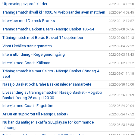
Utprovning av profilkläder
2022-09-14 13:20
Träningsmatch ikväll kl 19:00. Vi webbsänder även matchen
2022-09-14 09:45
Intervjuer med Derreck Brooks
2022-09-12 17:57
Träningsmatch Bakken Bears - Nässjö Basket 106-64
2022-09-08 07:56
Träningmatch mot Borås Basket 14 september
2022-09-06 10:13
Vinst i kvällen träningsmatch.
2022-09-04 22:12
Intern utbildning - Regelgenomgång
2022-09-03 13:43
Intervju med Coach Källman
2022-09-02 18:52
Träningsmatch Kalmar Saints - Nässjö Basket Söndag 4
2022-09-01 14:18
sept
Nässjö Basket och Brahe Basket inleder samarbete
2022-08-30 10:00
Livesänding av träningsmatchen Nässjö Basket - Högsbo
2022-08-26 10:09
Basket fredag 26 aug kl 20:00
Intervju med Coach Engström
2022-08-24 20:04
Är Du en supporter till Nässjö Basket?
2022-08-24 17:52
Nu kan du äntligen skaffa SBLplay.se för kommande
2022-08-23 16:53
säsong