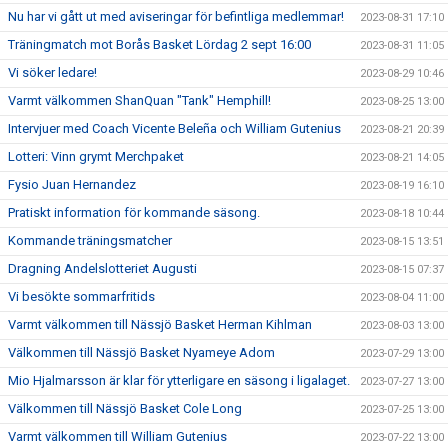
Nu har vi gått ut med aviseringar för befintliga medlemmar!
2023-08-31 17:10
Träningmatch mot Borås Basket Lördag 2 sept 16:00
2023-08-31 11:05
Vi söker ledare!
2023-08-29 10:46
Varmt välkommen ShanQuan "Tank" Hemphill!
2023-08-25 13:00
Intervjuer med Coach Vicente Beleña och William Gutenius
2023-08-21 20:39
Lotteri: Vinn grymt Merchpaket
2023-08-21 14:05
Fysio Juan Hernandez
2023-08-19 16:10
Pratiskt information för kommande säsong.
2023-08-18 10:44
Kommande träningsmatcher
2023-08-15 13:51
Dragning Andelslotteriet Augusti
2023-08-15 07:37
Vi besökte sommarfritids
2023-08-04 11:00
Varmt välkommen till Nässjö Basket Herman Kihlman
2023-08-03 13:00
Välkommen till Nässjö Basket Nyameye Adom
2023-07-29 13:00
Mio Hjalmarsson är klar för ytterligare en säsong i ligalaget.
2023-07-27 13:00
Välkommen till Nässjö Basket Cole Long
2023-07-25 13:00
Varmt välkommen till William Gutenius
2023-07-22 13:00