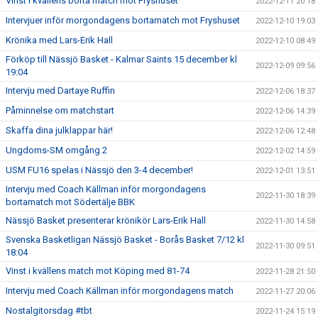
Vinst i kvällens borta match mot Fryshuset
2022-12-11 20:18
Intervjuer inför morgondagens bortamatch mot Fryshuset
2022-12-10 19:03
Krönika med Lars-Erik Hall
2022-12-10 08:49
Förköp till Nässjö Basket - Kalmar Saints 15 december kl
2022-12-09 09:56
19:04
Intervju med Dartaye Ruffin
2022-12-06 18:37
Påminnelse om matchstart
2022-12-06 14:39
Skaffa dina julklappar här!
2022-12-06 12:48
Ungdoms-SM omgång 2
2022-12-02 14:59
USM FU16 spelas i Nässjö den 3-4 december!
2022-12-01 13:51
Intervju med Coach Källman inför morgondagens
2022-11-30 18:39
bortamatch mot Södertälje BBK
Nässjö Basket presenterar krönikör Lars-Erik Hall
2022-11-30 14:58
Svenska Basketligan Nässjö Basket - Borås Basket 7/12 kl
2022-11-30 09:51
18:04
Vinst i kvällens match mot Köping med 81-74
2022-11-28 21:50
Intervju med Coach Källman inför morgondagens match
2022-11-27 20:06
Nostalgitorsdag #tbt
2022-11-24 15:19