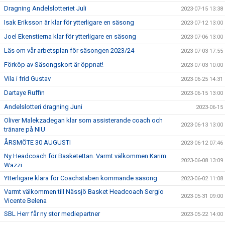
Dragning Andelslotteriet Juli
2023-07-15 13:38
Isak Eriksson är klar för ytterligare en säsong
2023-07-12 13:00
Joel Ekenstierna klar för ytterligare en säsong
2023-07-06 13:00
Läs om vår arbetsplan för säsongen 2023/24
2023-07-03 17:55
Förköp av Säsongskort är öppnat!
2023-07-03 10:00
Vila i frid Gustav
2023-06-25 14:31
Dartaye Ruffin
2023-06-15 13:00
Andelslotteri dragning Juni
2023-06-15
Oliver Malekzadegan klar som assisterande coach och
2023-06-13 13:00
tränare på NIU
ÅRSMÖTE 30 AUGUSTI
2023-06-12 07:46
Ny Headcoach för Basketettan. Varmt välkommen Karim
2023-06-08 13:09
Wazzi
Ytterligare klara för Coachstaben kommande säsong
2023-06-02 11:08
Varmt välkommen till Nässjö Basket Headcoach Sergio
2023-05-31 09:00
Vicente Belena
SBL Herr får ny stor mediepartner
2023-05-22 14:00