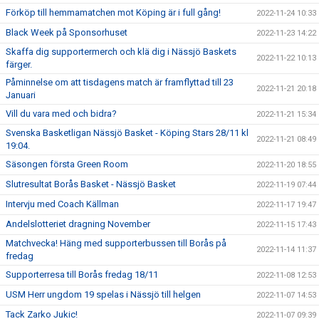
Förköp till hemmamatchen mot Köping är i full gång!
2022-11-24 10:33
Black Week på Sponsorhuset
2022-11-23 14:22
Skaffa dig supportermerch och klä dig i Nässjö Baskets
2022-11-22 10:13
färger.
Påminnelse om att tisdagens match är framflyttad till 23
2022-11-21 20:18
Januari
Vill du vara med och bidra?
2022-11-21 15:34
Svenska Basketligan Nässjö Basket - Köping Stars 28/11 kl
2022-11-21 08:49
19:04.
Säsongen första Green Room
2022-11-20 18:55
Slutresultat Borås Basket - Nässjö Basket
2022-11-19 07:44
Intervju med Coach Källman
2022-11-17 19:47
Andelslotteriet dragning November
2022-11-15 17:43
Matchvecka! Häng med supporterbussen till Borås på
2022-11-14 11:37
fredag
Supporterresa till Borås fredag 18/11
2022-11-08 12:53
USM Herr ungdom 19 spelas i Nässjö till helgen
2022-11-07 14:53
Tack Zarko Jukic!
2022-11-07 09:39