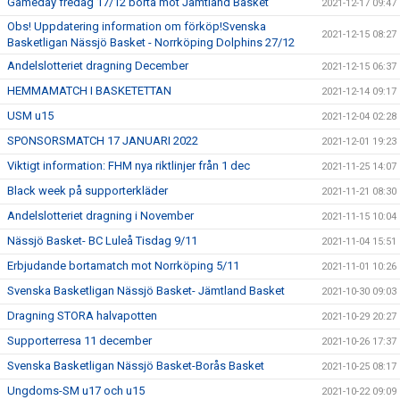
Gameday fredag 17/12 borta mot Jämtland Basket
2021-12-17 09:47
Obs! Uppdatering information om förköp!Svenska
2021-12-15 08:27
Basketligan Nässjö Basket - Norrköping Dolphins 27/12
Andelslotteriet dragning December
2021-12-15 06:37
HEMMAMATCH I BASKETETTAN
2021-12-14 09:17
USM u15
2021-12-04 02:28
SPONSORSMATCH 17 JANUARI 2022
2021-12-01 19:23
Viktigt information: FHM nya riktlinjer från 1 dec
2021-11-25 14:07
Black week på supporterkläder
2021-11-21 08:30
Andelslotteriet dragning i November
2021-11-15 10:04
Nässjö Basket- BC Luleå Tisdag 9/11
2021-11-04 15:51
Erbjudande bortamatch mot Norrköping 5/11
2021-11-01 10:26
Svenska Basketligan Nässjö Basket- Jämtland Basket
2021-10-30 09:03
Dragning STORA halvapotten
2021-10-29 20:27
Supporterresa 11 december
2021-10-26 17:37
Svenska Basketligan Nässjö Basket-Borås Basket
2021-10-25 08:17
Ungdoms-SM u17 och u15
2021-10-22 09:09