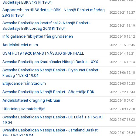
Södertälje BBK 31/3 kl 19:04
Supporterbuss till Södertälje BBK - Nässjö Basket måndag
2022-03-21 13:27
28/3 kl 19:04
Svenska Basketligan kvartsfinal 2- Nässjö Basket -
2022-03-21 13:19
Södertälje BBK Lördag 26/3 Kl 18:04
Info gällande fribiljetter från grundserien
2022-03-15 15:12
Andelslotteriet mars
2022-03-15 08:45
USM HU19 19-20 MARS I NÄSSJÖ SPORTHALL
2022-03-14 13:21
Svenska Basketligan Kvartsfinaler Nässjö Basket - XXX
2022-03-14 13:14
Svenska Basketligan Nässjö Basket - Fryshuset Basket
2022-03-06 19:18
Fredag 11/3 Kl 19.04
Erbjudande från Stadium
2022-03-03 10:23
Svenska Basketligan Nässjö Basket - Södertälje BBK
2022-02-22 13:43
Andelslotteriet dragning Februari
2022-02-15 07:01
Utlottning av matchtröja!
2022-02-09 17:18
Svenska Basketligan Nässjö Basket - BC Luleå Tis 15/2 Kl
2022-02-07 16:03
19:04
Svenska Basketligan Nässjö Basket - Jämtland Basket
2022-02-01 08:34
Sönd 6/2 Kl 15:04