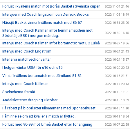
Förlust i kvällens match mot Borås Basket i Svenska cupen
2022-11-04 21:46
Intervjuer med Coach Engström och Derreck Brooks
2022-11-03 18:49
Nässjö Basket vinner kvällens match med 86-67
2022-10-31 23:00
Intervju med Coach Källman inför hemmamatchen mot
2022-10-30 16:15
Södertälje BBK i morgon måndag.
Intervju med Coach Källman inför bortamötet mot BC Luleå
2022-10-27 19:36
Intervju med Coach Engström
2022-10-24 21:43
Intensiva matchveckor väntar
2022-10-24 15:57
I helgen väntar USM för u16 och u15
2022-10-20 20:23
Vinst i kvällens bortamatch mot Jämtland 81-82
2022-10-18 21:31
Intervju med Coach Källman
2022-10-17 20:13
Spelschema framåt
2022-10-15 11:51
Andelslotteriet dragning Oktober
2022-10-15 10:09
Få rabatt på biobiljetter tillsammans med Sponsorhuset
2022-10-13 11:10
Påminnelse om att kvällens match är flyttad.
2022-10-11 18:54
Förlust med 90-99 mot Umeå Basket efter förlängning
2022-10-07 22:28