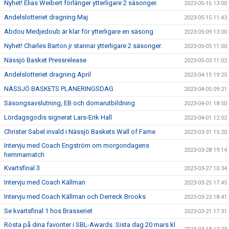
Nyhet! Elias Weibert förlänger ytterligare 2 säsonger.
2023-05-16 13:00
Andelslotteriet dragning Maj
2023-05-15 11:43
Abdou Medjedoub är klar för ytterligare en säsong
2023-05-09 13:00
Nyhet! Charles Barton jr stannar ytterligare 2 säsonger.
2023-05-05 11:00
Nässjö Basket Pressrelease
2023-05-03 11:02
Andelslotteriet dragning April
2023-04-15 19:25
NÄSSJÖ BASKETS PLANERINGSDAG
2023-04-05 09:21
Säsongsavslutning, EB och domarutbildning
2023-04-01 18:50
Lördagsgodis signerat Lars-Erik Hall
2023-04-01 12:02
Christer Sabel invald i Nässjö Baskets Wall of Fame
2023-03-31 15:20
Intervju med Coach Engström om morgondagens
2023-03-28 19:14
hemmamatch
Kvartsfinal 3
2023-03-27 10:34
Intervju med Coach Källman
2023-03-25 17:45
Intervju med Coach Källman och Derreck Brooks
2023-03-23 18:41
Se kvartsfinal 1 hos Brasseriet
2023-03-21 17:31
Rösta på dina favoriter i SBL-Awards. Sista dag 20 mars kl