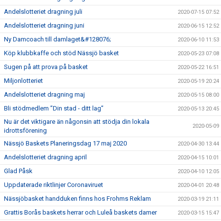
Andelslotteriet dragning juli
2020-07-15 07:52
Andelslotteriet dragning juni
2020-06-15 12:52
Ny Damcoach till damlaget&#128076;
2020-06-10 11:53
Köp klubbkaffe och stöd Nässjö basket
2020-05-23 07:08
Sugen på att prova på basket
2020-05-22 16:51
Miljonlotteriet
2020-05-19 20:24
Andelslotteriet dragning maj
2020-05-15 08:00
Bli stödmedlem ”Din stad - ditt lag”
2020-05-13 20:45
Nu är det viktigare än någonsin att stödja din lokala
2020-05-09
idrottsförening
Nässjö Baskets Planeringsdag 17 maj 2020
2020-04-30 13:44
Andelslotteriet dragning april
2020-04-15 10:01
Glad Påsk
2020-04-10 12:05
Uppdaterade riktlinjer Coronaviruet
2020-04-01 20:48
Nässjöbasket handduken finns hos Frohms Reklam
2020-03-19 21:11
Grattis Borås baskets herrar och Luleå baskets damer
2020-03-15 15:47