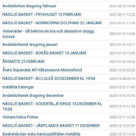
Andelslotteri dragning februari
2021-02-15 10:08
NÄSSJÖ BASKET - FRYSHUSET 12 FEBRUARI
2021-02-11 12:22
NÄSSJÖ BASKET - NORRKÖPING DOLPHINS 22 JANUARI
2021-01-21 17:53
Vinterväder - då behövs en bra och dessutom snygg
2021-01-16 12:46
mössa
Andelslotteriet dragning januari
2021-01-15 15:11
NÄSSJÖ BASKET - BORÅS BASKET 15 JANUARI
2021-01-14 15:59
ÅRSMÖTE 25 FEBRUARI
2021-01-02 18:55
Årets Stipendiat Alf Håkanssons Minnesfond
2020-12-30 22:33
NÄSSJÖ BASKET - BC LULEÅ 30 DECEMBER KL 19.04
2020-12-28 20:14
Inställda träningar
2020-12-21 17:49
Andelslotteriet dragning december
2020-12-15 10:10
NÄSSJÖ BASKET - SÖDERTÄLJE KINGS 15 DECEMBER KL
2020-12-14 11:24
19:04
Vinnare Halva Potten
2020-12-11 19:28
NÄSSJÖ BASKET - JÄMTLANDS BASKET 11 DECEMBER
2020-12-10 21:07
Basketskolan sista träningstillfällen inställda
2020-12-10 19:54