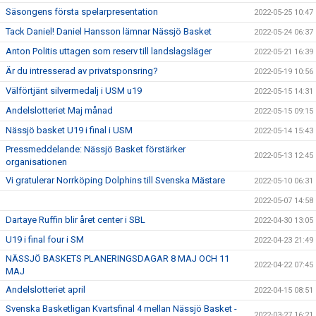
Säsongens första spelarpresentation
2022-05-25 10:47
Tack Daniel! Daniel Hansson lämnar Nässjö Basket
2022-05-24 06:37
Anton Politis uttagen som reserv till landslagsläger
2022-05-21 16:39
Är du intresserad av privatsponsring?
2022-05-19 10:56
Välförtjänt silvermedalj i USM u19
2022-05-15 14:31
Andelslotteriet Maj månad
2022-05-15 09:15
Nässjö basket U19 i final i USM
2022-05-14 15:43
Pressmeddelande: Nässjö Basket förstärker
2022-05-13 12:45
organisationen
Vi gratulerar Norrköping Dolphins till Svenska Mästare
2022-05-10 06:31
2022-05-07 14:58
Dartaye Ruffin blir året center i SBL
2022-04-30 13:05
U19 i final four i SM
2022-04-23 21:49
NÄSSJÖ BASKETS PLANERINGSDAGAR 8 MAJ OCH 11
2022-04-22 07:45
MAJ
Andelslotteriet april
2022-04-15 08:51
Svenska Basketligan Kvartsfinal 4 mellan Nässjö Basket -
2022-03-27 16:21