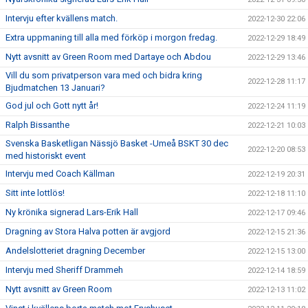
Intervju efter kvällens match.
2022-12-30 22:06
Extra uppmaning till alla med förköp i morgon fredag.
2022-12-29 18:49
Nytt avsnitt av Green Room med Dartaye och Abdou
2022-12-29 13:46
Vill du som privatperson vara med och bidra kring
2022-12-28 11:17
Bjudmatchen 13 Januari?
God jul och Gott nytt år!
2022-12-24 11:19
Ralph Bissanthe
2022-12-21 10:03
Svenska Basketligan Nässjö Basket -Umeå BSKT 30 dec
2022-12-20 08:53
med historiskt event
Intervju med Coach Källman
2022-12-19 20:31
Sitt inte lottlös!
2022-12-18 11:10
Ny krönika signerad Lars-Erik Hall
2022-12-17 09:46
Dragning av Stora Halva potten är avgjord
2022-12-15 21:36
Andelslotteriet dragning December
2022-12-15 13:00
Intervju med Sheriff Drammeh
2022-12-14 18:59
Nytt avsnitt av Green Room
2022-12-13 11:02