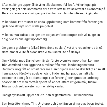
UNGDOMSSEKTIONEN
Efter ett längre uppehåll är vi nu tillbaka med full kraft. Vi har legat på
träningsläger hela sommaren d v s att vi sett till att säkerställa ekonomin på
flera pizzerior, återvinningen på Kvantum och humlebutiken på gågatan.
MEDIA
Vi har dock inte missat en enda uppdatering som kommit från föreningen
ALF HÅKANSSONS MINNESFOND
gällande allt nytt som ställs på golvet.
Vi har nu Wallraffat oss igenom början av försäsongen och vill nu ge en
tidig bild av hur laget uppfört sig.
De gamla grabbarna (alltså förra årets spelare) vet vi ju redan hur de är så
dem lämnar vi lite åt sidan utan vi fokuserar lite på de nya.
Om vi börjar med Daniel som är vår förste svenske import (han kommer
från Jämtland som ligger 2000 mil härifrån mitt i landet ingenstans).
Där har vi nog fått en smart rackare. Han började med basket tidigt i o m att
hans pappa försökte spela en gång i tiden (nu har pappan haft alla
positioner som går att frambringa i en förening) och grabben lärde sig
snabbt att om man förstår spelet så är det lättare att göra mål, fuska i
försvar och se basketen som en riktig karriär.
Härligt nytillskott. Tjejer där ute- han är gammstreik. Det här blir bra.
Sen fortsätter vi med Tim. Ungtupp och överlägsen vinnare av beep-testet.