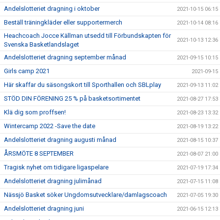
Andelslotteriet dragning i oktober
2021-10-15 06:15
Beställ träningkläder eller supportermerch
2021-10-14 08:16
Heachcoach Jocce Källman utsedd till Förbundskapten för
2021-10-13 12:36
Svenska Basketlandslaget
Andelslotteriet dragning september månad
2021-09-15 10:15
Girls camp 2021
2021-09-15
Här skaffar du säsongskort till Sporthallen och SBLplay
2021-09-13 11:02
STÖD DIN FÖRENING 25 % på basketsortimentet
2021-08-27 17:53
Klä dig som proffsen!
2021-08-23 13:32
Wintercamp 2022 -Save the date
2021-08-19 13:22
Andelslotteriet dragning augusti månad
2021-08-15 10:37
ÅRSMÖTE 8 SEPTEMBER
2021-08-07 21:00
Tragisk nyhet om tidigare ligaspelare
2021-07-19 17:34
Andelslotteriet dragning julimånad
2021-07-15 11:08
Nässjö Basket söker Ungdomsutvecklare/damlagscoach
2021-07-05 19:30
Andelslotteriet dragning juni
2021-06-15 12:13