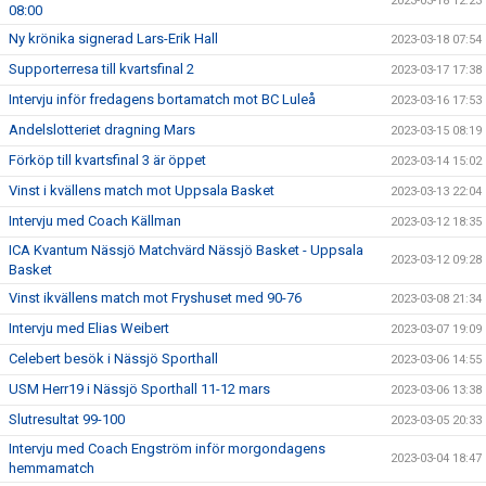
2023-03-18 12:23
08:00
Ny krönika signerad Lars-Erik Hall
2023-03-18 07:54
Supporterresa till kvartsfinal 2
2023-03-17 17:38
Intervju inför fredagens bortamatch mot BC Luleå
2023-03-16 17:53
Andelslotteriet dragning Mars
2023-03-15 08:19
Förköp till kvartsfinal 3 är öppet
2023-03-14 15:02
Vinst i kvällens match mot Uppsala Basket
2023-03-13 22:04
Intervju med Coach Källman
2023-03-12 18:35
ICA Kvantum Nässjö Matchvärd Nässjö Basket - Uppsala
2023-03-12 09:28
Basket
Vinst ikvällens match mot Fryshuset med 90-76
2023-03-08 21:34
Intervju med Elias Weibert
2023-03-07 19:09
Celebert besök i Nässjö Sporthall
2023-03-06 14:55
USM Herr19 i Nässjö Sporthall 11-12 mars
2023-03-06 13:38
Slutresultat 99-100
2023-03-05 20:33
Intervju med Coach Engström inför morgondagens
2023-03-04 18:47
hemmamatch