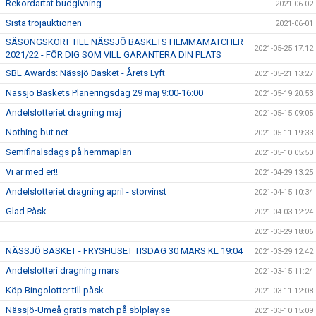
Rekordartat budgivning
2021-06-02
Sista tröjauktionen
2021-06-01
SÄSONGSKORT TILL NÄSSJÖ BASKETS HEMMAMATCHER
2021-05-25 17:12
2021/22 - FÖR DIG SOM VILL GARANTERA DIN PLATS
SBL Awards: Nässjö Basket - Årets Lyft
2021-05-21 13:27
Nässjö Baskets Planeringsdag 29 maj 9:00-16:00
2021-05-19 20:53
Andelslotteriet dragning maj
2021-05-15 09:05
Nothing but net
2021-05-11 19:33
Semifinalsdags på hemmaplan
2021-05-10 05:50
Vi är med er!!
2021-04-29 13:25
Andelslotteriet dragning april - storvinst
2021-04-15 10:34
Glad Påsk
2021-04-03 12:24
2021-03-29 18:06
NÄSSJÖ BASKET - FRYSHUSET TISDAG 30 MARS KL 19:04
2021-03-29 12:42
Andelslotteri dragning mars
2021-03-15 11:24
Köp Bingolotter till påsk
2021-03-11 12:08
Nässjö-Umeå gratis match på sblplay.se
2021-03-10 15:09