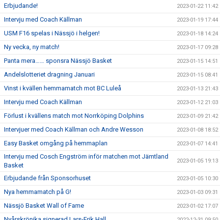
Erbjudande!
2023-01-22 11:42
Intervju med Coach Källman
2023-01-19 17:44
USM F16 spelas i Nässjö i helgen!
2023-01-18 14:24
Ny vecka, ny match!
2023-01-17 09:28
Panta mera…… sponsra Nässjö Basket
2023-01-15 14:51
Andelslotteriet dragning Januari
2023-01-15 08:41
Vinst i kvällen hemmamatch mot BC Luleå
2023-01-13 21:43
Intervju med Coach Källman
2023-01-12 21:03
Förlust i kvällens match mot Norrköping Dolphins
2023-01-09 21:42
Intervjuer med Coach Källman och Andre Wesson
2023-01-08 18:52
Easy Basket omgång på hemmaplan
2023-01-07 14:41
Intervju med Cosch Engström inför matchen mot Jämtland
2023-01-05 19:13
Basket
Erbjudande från Sponsorhuset
2023-01-05 10:30
Nya hemmamatch på G!
2023-01-03 09:31
Nässjö Basket Wall of Fame
2023-01-02 17:07
Nyårskrönika signerad Lars-Erik Hall
2022-12-31 09:50