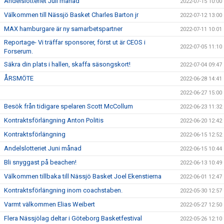
Andelslotteriet Juli månad
2022-07-15 10:00
Välkommen till Nässjö Basket Charles Barton jr
2022-07-12 13:00
MAX hamburgare är ny samarbetspartner
2022-07-11 10:01
Reportage- Vi träffar sponsorer, först ut är CEOS i
2022-07-05 11:10
Forserum.
Säkra din plats i hallen, skaffa säsongskort!
2022-07-04 09:47
ÅRSMÖTE
2022-06-28 14:41
2022-06-27 15:00
Besök från tidigare spelaren Scott McCollum
2022-06-23 11:32
Kontraktsförlängning Anton Politis
2022-06-20 12:42
Kontraktsförlängning
2022-06-15 12:52
Andelslotteriet Juni månad
2022-06-15 10:44
Bli snyggast på beachen!
2022-06-13 10:49
Välkommen tillbaka till Nässjö Basket Joel Ekenstierna
2022-06-01 12:47
Kontraktsförlängning inom coachstaben.
2022-05-30 12:57
Varmt välkommen Elias Weibert
2022-05-27 12:50
Flera Nässjölag deltar i Göteborg Basketfestival
2022-05-26 12:10