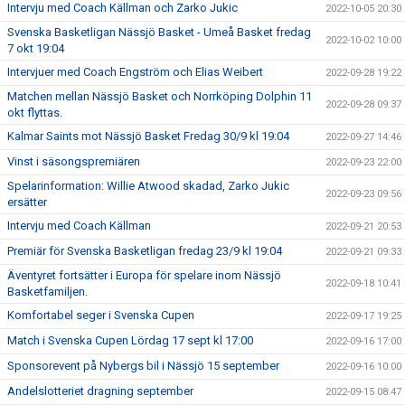
Intervju med Coach Källman och Zarko Jukic
2022-10-05 20:30
Svenska Basketligan Nässjö Basket - Umeå Basket fredag
2022-10-02 10:00
7 okt 19:04
Intervjuer med Coach Engström och Elias Weibert
2022-09-28 19:22
Matchen mellan Nässjö Basket och Norrköping Dolphin 11
2022-09-28 09:37
okt flyttas.
Kalmar Saints mot Nässjö Basket Fredag 30/9 kl 19:04
2022-09-27 14:46
Vinst i säsongspremiären
2022-09-23 22:00
Spelarinformation: Willie Atwood skadad, Zarko Jukic
2022-09-23 09:56
ersätter
Intervju med Coach Källman
2022-09-21 20:53
Premiär för Svenska Basketligan fredag 23/9 kl 19:04
2022-09-21 09:33
Äventyret fortsätter i Europa för spelare inom Nässjö
2022-09-18 10:41
Basketfamiljen.
Komfortabel seger i Svenska Cupen
2022-09-17 19:25
Match i Svenska Cupen Lördag 17 sept kl 17:00
2022-09-16 17:00
Sponsorevent på Nybergs bil i Nässjö 15 september
2022-09-16 10:00
Andelslotteriet dragning september
2022-09-15 08:47