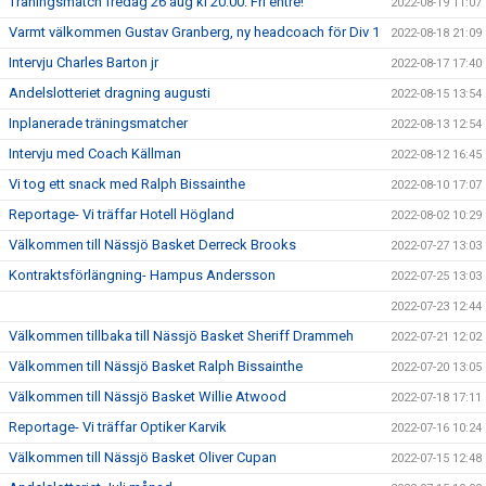
Träningsmatch fredag 26 aug kl 20:00. Fri entré!
2022-08-19 11:07
Varmt välkommen Gustav Granberg, ny headcoach för Div 1
2022-08-18 21:09
Intervju Charles Barton jr
2022-08-17 17:40
Andelslotteriet dragning augusti
2022-08-15 13:54
Inplanerade träningsmatcher
2022-08-13 12:54
Intervju med Coach Källman
2022-08-12 16:45
Vi tog ett snack med Ralph Bissainthe
2022-08-10 17:07
Reportage- Vi träffar Hotell Högland
2022-08-02 10:29
Välkommen till Nässjö Basket Derreck Brooks
2022-07-27 13:03
Kontraktsförlängning- Hampus Andersson
2022-07-25 13:03
2022-07-23 12:44
Välkommen tillbaka till Nässjö Basket Sheriff Drammeh
2022-07-21 12:02
Välkommen till Nässjö Basket Ralph Bissainthe
2022-07-20 13:05
Välkommen till Nässjö Basket Willie Atwood
2022-07-18 17:11
Reportage- Vi träffar Optiker Karvik
2022-07-16 10:24
Välkommen till Nässjö Basket Oliver Cupan
2022-07-15 12:48