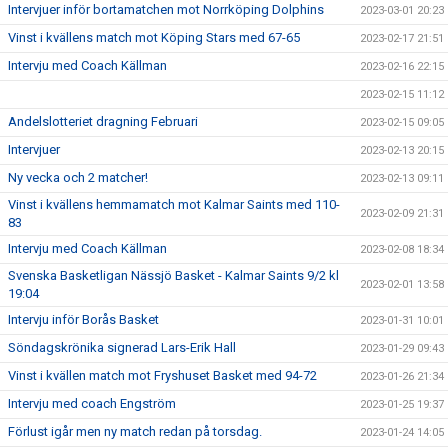
Intervjuer inför bortamatchen mot Norrköping Dolphins
2023-03-01 20:23
Vinst i kvällens match mot Köping Stars med 67-65
2023-02-17 21:51
Intervju med Coach Källman
2023-02-16 22:15
2023-02-15 11:12
Andelslotteriet dragning Februari
2023-02-15 09:05
Intervjuer
2023-02-13 20:15
Ny vecka och 2 matcher!
2023-02-13 09:11
Vinst i kvällens hemmamatch mot Kalmar Saints med 110-
2023-02-09 21:31
83
Intervju med Coach Källman
2023-02-08 18:34
Svenska Basketligan Nässjö Basket - Kalmar Saints 9/2 kl
2023-02-01 13:58
19:04
Intervju inför Borås Basket
2023-01-31 10:01
Söndagskrönika signerad Lars-Erik Hall
2023-01-29 09:43
Vinst i kvällen match mot Fryshuset Basket med 94-72
2023-01-26 21:34
Intervju med coach Engström
2023-01-25 19:37
Förlust igår men ny match redan på torsdag.
2023-01-24 14:05