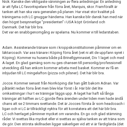
Nick. Kanske den viktigaste värvningen av flera anledningar. En anledning
är att fylla LC favoritspelare från förra året, Marquis, skor. Framförallt är
tanken att han ska vara generalen på planen. Har visat stor kvalitet på
träningarna och LC gnuggar händerna. Han kanske blir dansk han med när
den högst besynnerlige ”presidenten” i USA köpt Grönland och
Danmark. Det här blir bra.
Det var en snabbgenomgång av spelarna. Nu kommer vi till ledarstaben.
Adam. Assisterande tränare som i kroppskonstitutionen påminner om en
läktarcoach. Var ass tränare i Köping förra året (vet ni att de uppfann syret i
Köping). Kommer nu husera både på Brinellgymnasiet, Div 1 laget och med
A-laget. En glad gamäng som nu ges chansen till personlig/professionell
utveckling då han enkom kommer arbeta med basket. Kommer ev få en
inbjudan till LC mingelafton (pizza och pilsner). Det här blir bra.
Jocce. Kommer senast från Norrköping där han gått bakom Adnan. Var
påtänkt redan förra året men blev klar först i år. Här blir det lite
omkastningar i hur t ex träningar läggs upp. A-laget har haft så långa
träningar att hälften av LC gjorde flera ärenden under tiden men hade ändå
chans att se 2 timmars svettande. Det är Jocces första år som headcoach i
ligan och vi LC är tillräckligt nyktra för att konstatera att det här blir bra.
LC och herrlaget påminner mycket om varandra. En go och glad stämning
råder. Vi svettas lika mycket eller vi svettas av själva tanken av att träna som
de gör. Den största skillnaden ligger säkerligen vid att vi är färdiglärda (det