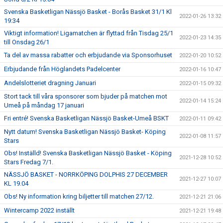
Svenska Basketligan Nässjö Basket - Borås Basket 31/1 Kl
2022-01-26 13:32
19:34
Viktigt information! Ligamatchen är flyttad från Tisdag 25/1
2022-01-23 14:35
till Onsdag 26/1
Ta del av massa rabatter och erbjudande via Sponsorhuset
2022-01-20 10:52
Erbjudande från Höglandets Padelcenter
2022-01-16 10:47
Andelslotteriet dragning Januari
2022-01-15 09:32
Stort tack till våra sponsorer som bjuder på matchen mot
2022-01-14 15:24
Umeå på måndag 17 januari
Fri entré! Svenska Basketligan Nässjö Basket-Umeå BSKT
2022-01-11 09:42
Nytt datum! Svenska Basketligan Nässjö Basket- Köping
2022-01-08 11:57
Stars
Obs! Inställd! Svenska Basketligan Nässjö Basket - Köping
2021-12-28 10:52
Stars Fredag 7/1.
NÄSSJÖ BASKET - NORRKÖPING DOLPHIS 27 DECEMBER
2021-12-27 10:07
KL 19.04
Obs! Ny information kring biljetter till matchen 27/12.
2021-12-21 21:06
Wintercamp 2022 inställt
2021-12-21 19:48