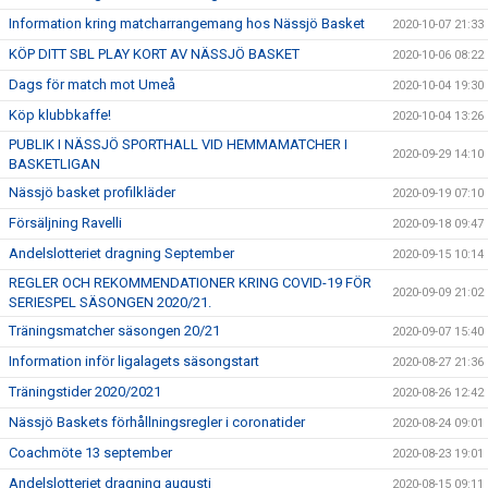
Information kring matcharrangemang hos Nässjö Basket
2020-10-07 21:33
KÖP DITT SBL PLAY KORT AV NÄSSJÖ BASKET
2020-10-06 08:22
Dags för match mot Umeå
2020-10-04 19:30
Köp klubbkaffe!
2020-10-04 13:26
PUBLIK I NÄSSJÖ SPORTHALL VID HEMMAMATCHER I
2020-09-29 14:10
BASKETLIGAN
Nässjö basket profilkläder
2020-09-19 07:10
Försäljning Ravelli
2020-09-18 09:47
Andelslotteriet dragning September
2020-09-15 10:14
REGLER OCH REKOMMENDATIONER KRING COVID-19 FÖR
2020-09-09 21:02
SERIESPEL SÄSONGEN 2020/21.
Träningsmatcher säsongen 20/21
2020-09-07 15:40
Information inför ligalagets säsongstart
2020-08-27 21:36
Träningstider 2020/2021
2020-08-26 12:42
Nässjö Baskets förhållningsregler i coronatider
2020-08-24 09:01
Coachmöte 13 september
2020-08-23 19:01
Andelslotteriet dragning augusti
2020-08-15 09:11