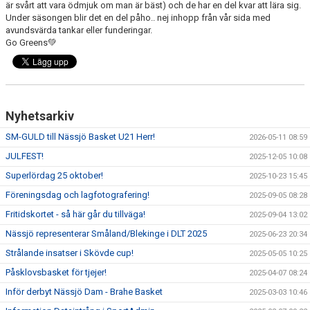
är svårt att vara ödmjuk om man är bäst) och de har en del kvar att lära sig.
Under säsongen blir det en del påho.. nej inhopp från vår sida med
avundsvärda tankar eller funderingar.
Go Greens💚
Nyhetsarkiv
SM-GULD till Nässjö Basket U21 Herr!
2026-05-11 08:59
JULFEST!
2025-12-05 10:08
Superlördag 25 oktober!
2025-10-23 15:45
Föreningsdag och lagfotografering!
2025-09-05 08:28
Fritidskortet - så här går du tillväga!
2025-09-04 13:02
Nässjö representerar Småland/Blekinge i DLT 2025
2025-06-23 20:34
Strålande insatser i Skövde cup!
2025-05-05 10:25
Påsklovsbasket för tjejer!
2025-04-07 08:24
Inför derbyt Nässjö Dam - Brahe Basket
2025-03-03 10:46