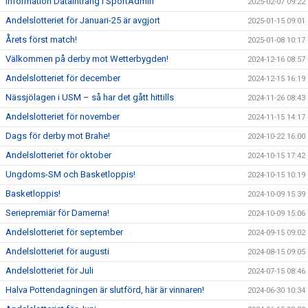
Information Dataintrång i SportAdmin
2025-02-07 09:22
Andelslotteriet för Januari-25 är avgjort
2025-01-15 09:01
Årets först match!
2025-01-08 10:17
Välkommen på derby mot Wetterbygden!
2024-12-16 08:57
Andelslotteriet för december
2024-12-15 16:19
Nässjölagen i USM – så har det gått hittills
2024-11-26 08:43
Andelslotteriet för november
2024-11-15 14:17
Dags för derby mot Brahe!
2024-10-22 16:00
Andelslotteriet för oktober
2024-10-15 17:42
Ungdoms-SM och Basketloppis!
2024-10-15 10:19
Basketloppis!
2024-10-09 15:39
Seriepremiär för Damerna!
2024-10-09 15:06
Andelslotteriet för september
2024-09-15 09:02
Andelslotteriet för augusti
2024-08-15 09:05
Andelslotteriet för Juli
2024-07-15 08:46
Halva Pottendagningen är slutförd, här är vinnaren!
2024-06-30 10:34