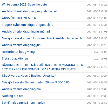
Wintercamp 2022 -Save the date
2021-08-19 13:22
Andelslotteriet dragning augusti månad
2021-08-15 10:37
ÅRSMÖTE 8 SEPTEMBER
2021-08-07 21:00
Tragisk nyhet om tidigare ligaspelare
2021-07-19 17:34
Andelslotteriet dragning julimånad
2021-07-15 11:08
Nässjö Basket söker Ungdomsutvecklare/damlagscoach
2021-07-05 19:30
Andelslotteriet dragning juni
2021-06-15 12:13
Rekordartat budgivning
2021-06-02
Sista tröjauktionen
2021-06-01
SÄSONGSKORT TILL NÄSSJÖ BASKETS HEMMAMATCHER
2021-05-25 17:12
2021/22 - FÖR DIG SOM VILL GARANTERA DIN PLATS
SBL Awards: Nässjö Basket - Årets Lyft
2021-05-21 13:27
Nässjö Baskets Planeringsdag 29 maj 9:00-16:00
2021-05-19 20:53
Andelslotteriet dragning maj
2021-05-15 09:05
Nothing but net
2021-05-11 19:33
Semifinalsdags på hemmaplan
2021-05-10 05:50