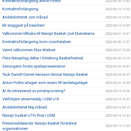
Kontraktsförlängning Anton Politis
2022-06-20 12:42
Kontraktsförlängning
2022-06-15 12:52
Andelslotteriet Juni månad
2022-06-15 10:44
Bli snyggast på beachen!
2022-06-13 10:49
Välkommen tillbaka till Nässjö Basket Joel Ekenstierna
2022-06-01 12:47
Kontraktsförlängning inom coachstaben.
2022-05-30 12:57
Varmt välkommen Elias Weibert
2022-05-27 12:50
Flera Nässjölag deltar i Göteborg Basketfestival
2022-05-26 12:10
Säsongens första spelarpresentation
2022-05-25 10:47
Tack Daniel! Daniel Hansson lämnar Nässjö Basket
2022-05-24 06:37
Anton Politis uttagen som reserv till landslagsläger
2022-05-21 16:39
Är du intresserad av privatsponsring?
2022-05-19 10:56
Välförtjänt silvermedalj i USM u19
2022-05-15 14:31
Andelslotteriet Maj månad
2022-05-15 09:15
Nässjö basket U19 i final i USM
2022-05-14 15:43
Pressmeddelande: Nässjö Basket förstärker
2022-05-13 12:45
organisationen