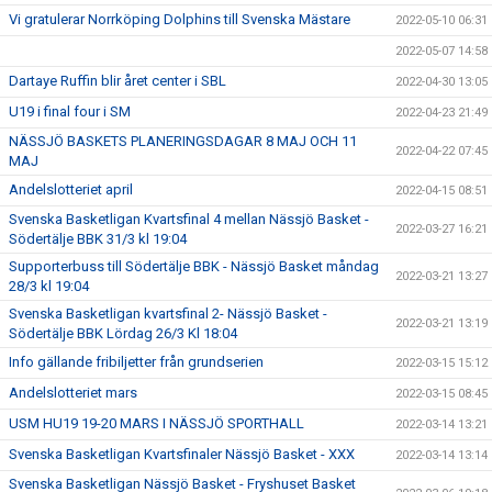
Vi gratulerar Norrköping Dolphins till Svenska Mästare
2022-05-10 06:31
2022-05-07 14:58
Dartaye Ruffin blir året center i SBL
2022-04-30 13:05
U19 i final four i SM
2022-04-23 21:49
NÄSSJÖ BASKETS PLANERINGSDAGAR 8 MAJ OCH 11
2022-04-22 07:45
MAJ
Andelslotteriet april
2022-04-15 08:51
Svenska Basketligan Kvartsfinal 4 mellan Nässjö Basket -
2022-03-27 16:21
Södertälje BBK 31/3 kl 19:04
Supporterbuss till Södertälje BBK - Nässjö Basket måndag
2022-03-21 13:27
28/3 kl 19:04
Svenska Basketligan kvartsfinal 2- Nässjö Basket -
2022-03-21 13:19
Södertälje BBK Lördag 26/3 Kl 18:04
Info gällande fribiljetter från grundserien
2022-03-15 15:12
Andelslotteriet mars
2022-03-15 08:45
USM HU19 19-20 MARS I NÄSSJÖ SPORTHALL
2022-03-14 13:21
Svenska Basketligan Kvartsfinaler Nässjö Basket - XXX
2022-03-14 13:14
Svenska Basketligan Nässjö Basket - Fryshuset Basket