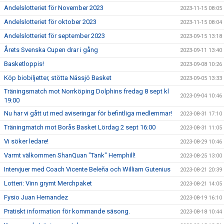
Andelslotteriet för November 2023
2023-11-15 08:05
Andelslotteriet för oktober 2023
2023-11-15 08:04
Andelslotteriet för september 2023
2023-09-15 13:18
Årets Svenska Cupen drar i gång
2023-09-11 13:40
Basketloppis!
2023-09-08 10:26
Köp biobiljetter, stötta Nässjö Basket
2023-09-05 13:33
Träningsmatch mot Norrköping Dolphins fredag 8 sept kl
2023-09-04 10:46
19:00
Nu har vi gått ut med aviseringar för befintliga medlemmar!
2023-08-31 17:10
Träningmatch mot Borås Basket Lördag 2 sept 16:00
2023-08-31 11:05
Vi söker ledare!
2023-08-29 10:46
Varmt välkommen ShanQuan "Tank" Hemphill!
2023-08-25 13:00
Intervjuer med Coach Vicente Beleña och William Gutenius
2023-08-21 20:39
Lotteri: Vinn grymt Merchpaket
2023-08-21 14:05
Fysio Juan Hernandez
2023-08-19 16:10
Pratiskt information för kommande säsong.
2023-08-18 10:44