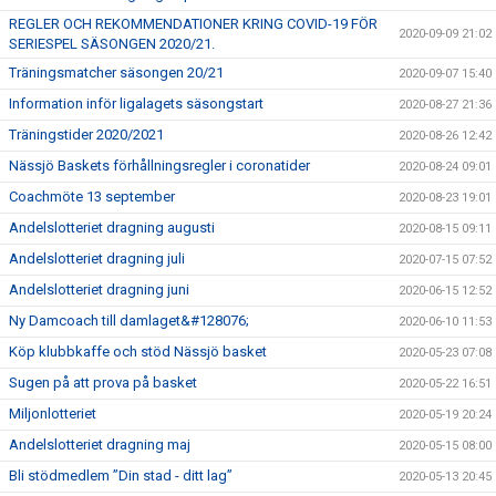
REGLER OCH REKOMMENDATIONER KRING COVID-19 FÖR
2020-09-09 21:02
SERIESPEL SÄSONGEN 2020/21.
Träningsmatcher säsongen 20/21
2020-09-07 15:40
Information inför ligalagets säsongstart
2020-08-27 21:36
Träningstider 2020/2021
2020-08-26 12:42
Nässjö Baskets förhållningsregler i coronatider
2020-08-24 09:01
Coachmöte 13 september
2020-08-23 19:01
Andelslotteriet dragning augusti
2020-08-15 09:11
Andelslotteriet dragning juli
2020-07-15 07:52
Andelslotteriet dragning juni
2020-06-15 12:52
Ny Damcoach till damlaget&#128076;
2020-06-10 11:53
Köp klubbkaffe och stöd Nässjö basket
2020-05-23 07:08
Sugen på att prova på basket
2020-05-22 16:51
Miljonlotteriet
2020-05-19 20:24
Andelslotteriet dragning maj
2020-05-15 08:00
Bli stödmedlem ”Din stad - ditt lag”
2020-05-13 20:45