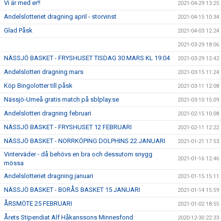
Vi är med er!!
2021-04-29 13:25
Andelslotteriet dragning april - storvinst
2021-04-15 10:34
Glad Påsk
2021-04-03 12:24
2021-03-29 18:06
NÄSSJÖ BASKET - FRYSHUSET TISDAG 30 MARS KL 19:04
2021-03-29 12:42
Andelslotteri dragning mars
2021-03-15 11:24
Köp Bingolotter till påsk
2021-03-11 12:08
Nässjö-Umeå gratis match på sblplay.se
2021-03-10 15:09
Andelslotteri dragning februari
2021-02-15 10:08
NÄSSJÖ BASKET - FRYSHUSET 12 FEBRUARI
2021-02-11 12:22
NÄSSJÖ BASKET - NORRKÖPING DOLPHINS 22 JANUARI
2021-01-21 17:53
Vinterväder - då behövs en bra och dessutom snygg
2021-01-16 12:46
mössa
Andelslotteriet dragning januari
2021-01-15 15:11
NÄSSJÖ BASKET - BORÅS BASKET 15 JANUARI
2021-01-14 15:59
ÅRSMÖTE 25 FEBRUARI
2021-01-02 18:55
Årets Stipendiat Alf Håkanssons Minnesfond
2020-12-30 22:33