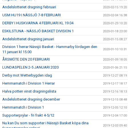
Andelslotteriet dragning februari
2020-02-15 19:20
USM HU19 I NÄSSJÖ 7-8 FEBRUARI
2020-02-04 16:38
DERBY I HUSKVARNA 4 FEBRUARI KL 19.04
2020-01-29 10:20
ESKILSTUNA - NÄSSJÖ BASKET DIVISION 1
2020-01-18 23:00
Andelslotteriet dragning januari
2020-01-15 08:27
Division 1 herrar Nässjö Basket - Hammarby lördagen den
2020-01-10 10:31
11 januari kl 15.00
ÅRSMÖTE DEN 20 FEBRUARI
2020-01-09 18:05
LUNDASPELEN 2-5 JANUARI 2020
2020-01-06 21:15
Derby mot Wetterbygden idag
2019-12-27 08:19
Hemmamatch i Division 1 Herrar
2019-12-17 18:17
Halva potten vinst dragningslista
2019-12-16 18:13
Andelslotteriet dragning december
2019-12-15 08:48
Hemmamatch i Division 1
2019-12-05 12:10
Supporterprylar - fri frakt 4-5/12
2019-12-04 17:00
Nu kan Du som supporter i Nässjö Basket köpa dina
2019-12-03 09:40