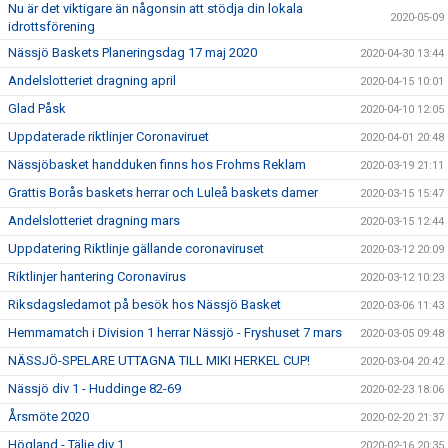
Nu är det viktigare än någonsin att stödja din lokala
2020-05-09
idrottsförening
Nässjö Baskets Planeringsdag 17 maj 2020
2020-04-30 13:44
Andelslotteriet dragning april
2020-04-15 10:01
Glad Påsk
2020-04-10 12:05
Uppdaterade riktlinjer Coronaviruet
2020-04-01 20:48
Nässjöbasket handduken finns hos Frohms Reklam
2020-03-19 21:11
Grattis Borås baskets herrar och Luleå baskets damer
2020-03-15 15:47
Andelslotteriet dragning mars
2020-03-15 12:44
Uppdatering Riktlinje gällande coronaviruset
2020-03-12 20:09
Riktlinjer hantering Coronavirus
2020-03-12 10:23
Riksdagsledamot på besök hos Nässjö Basket
2020-03-06 11:43
Hemmamatch i Division 1 herrar Nässjö - Fryshuset 7 mars
2020-03-05 09:48
NÄSSJÖ-SPELARE UTTAGNA TILL MIKI HERKEL CUP!
2020-03-04 20:42
Nässjö div 1 - Huddinge 82-69
2020-02-23 18:06
Årsmöte 2020
2020-02-20 21:37
Högland - Tälje div 1
2020-02-16 20:35