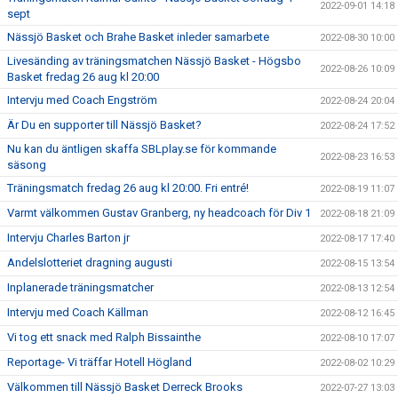
2022-09-01 14:18
sept
Nässjö Basket och Brahe Basket inleder samarbete
2022-08-30 10:00
Livesänding av träningsmatchen Nässjö Basket - Högsbo
2022-08-26 10:09
Basket fredag 26 aug kl 20:00
Intervju med Coach Engström
2022-08-24 20:04
Är Du en supporter till Nässjö Basket?
2022-08-24 17:52
Nu kan du äntligen skaffa SBLplay.se för kommande
2022-08-23 16:53
säsong
Träningsmatch fredag 26 aug kl 20:00. Fri entré!
2022-08-19 11:07
Varmt välkommen Gustav Granberg, ny headcoach för Div 1
2022-08-18 21:09
Intervju Charles Barton jr
2022-08-17 17:40
Andelslotteriet dragning augusti
2022-08-15 13:54
Inplanerade träningsmatcher
2022-08-13 12:54
Intervju med Coach Källman
2022-08-12 16:45
Vi tog ett snack med Ralph Bissainthe
2022-08-10 17:07
Reportage- Vi träffar Hotell Högland
2022-08-02 10:29
Välkommen till Nässjö Basket Derreck Brooks
2022-07-27 13:03