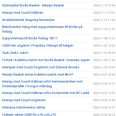
Slutresultat Borås Basket - Nässjö Basket
2022-11-19 07:44
Intervju med Coach Källman
2022-11-17 19:47
Andelslotteriet dragning November
2022-11-15 17:43
Matchvecka! Häng med supporterbussen till Borås på
2022-11-14 11:37
fredag
Supporterresa till Borås fredag 18/11
2022-11-08 12:53
USM Herr ungdom 19 spelas i Nässjö till helgen
2022-11-07 14:53
Tack Zarko Jukic!
2022-11-07 09:39
Förlust i kvällens match mot Borås Basket i Svenska cupen
2022-11-04 21:46
Intervjuer med Coach Engström och Derreck Brooks
2022-11-03 18:49
Nässjö Basket vinner kvällens match med 86-67
2022-10-31 23:00
Intervju med Coach Källman inför hemmamatchen mot
2022-10-30 16:15
Södertälje BBK i morgon måndag.
Intervju med Coach Källman inför bortamötet mot BC Luleå
2022-10-27 19:36
Intervju med Coach Engström
2022-10-24 21:43
Intensiva matchveckor väntar
2022-10-24 15:57
I helgen väntar USM för u16 och u15
2022-10-20 20:23