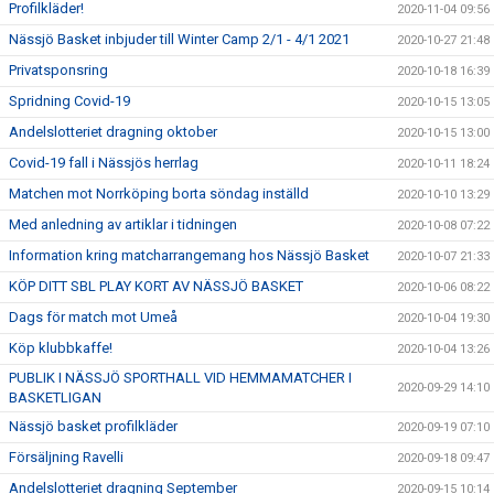
Profilkläder!
2020-11-04 09:56
Nässjö Basket inbjuder till Winter Camp 2/1 - 4/1 2021
2020-10-27 21:48
Privatsponsring
2020-10-18 16:39
Spridning Covid-19
2020-10-15 13:05
Andelslotteriet dragning oktober
2020-10-15 13:00
Covid-19 fall i Nässjös herrlag
2020-10-11 18:24
Matchen mot Norrköping borta söndag inställd
2020-10-10 13:29
Med anledning av artiklar i tidningen
2020-10-08 07:22
Information kring matcharrangemang hos Nässjö Basket
2020-10-07 21:33
KÖP DITT SBL PLAY KORT AV NÄSSJÖ BASKET
2020-10-06 08:22
Dags för match mot Umeå
2020-10-04 19:30
Köp klubbkaffe!
2020-10-04 13:26
PUBLIK I NÄSSJÖ SPORTHALL VID HEMMAMATCHER I
2020-09-29 14:10
BASKETLIGAN
Nässjö basket profilkläder
2020-09-19 07:10
Försäljning Ravelli
2020-09-18 09:47
Andelslotteriet dragning September
2020-09-15 10:14