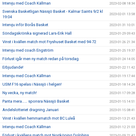
Intervju med Coach Källman
2023-02-08 18:34
Svenska Basketligan Nässjö Basket - Kalmar Saints 9/2 kl
2023-02-01 13:58
19:04
Intervju inför Borås Basket
2023-01-31 10:01
Söndagskrönika signerad Lars-Erik Hall
2023-01-29 09:43
Vinst i kvällen match mot Fryshuset Basket med 94-72
2023-01-26 21:34
Intervju med coach Engström
2023-01-25 19:37
Förlust igår men ny match redan på torsdag.
2023-01-24 14:05
Erbjudande!
2023-01-22 11:42
Intervju med Coach Källman
2023-01-19 17:44
USM F16 spelas i Nässjö i helgen!
2023-01-18 14:24
Ny vecka, ny match!
2023-01-17 09:28
Panta mera…… sponsra Nässjö Basket
2023-01-15 14:51
Andelslotteriet dragning Januari
2023-01-15 08:41
Vinst i kvällen hemmamatch mot BC Luleå
2023-01-13 21:43
Intervju med Coach Källman
2023-01-12 21:03
Förlust i kvällens match mot Norrköping Dolphins
2023-01-09 21:42