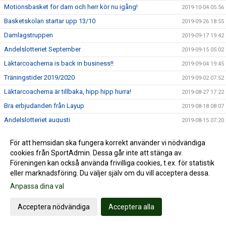
Motionsbasket för dam och herr kör nu igång!
2019-10-04 05:56
Basketskolan startar upp 13/10
2019-09-26 18:55
Damlagstruppen
2019-09-17 19:42
Andelslotteriet September
2019-09-15 05:02
Läktarcoacherna is back in business!!
2019-09-04 19:45
Träningstider 2019/2020
2019-09-02 07:52
Läktarcoacherna är tillbaka, hipp hipp hurra!
2019-08-27 17:22
Bra erbjudanden från Layup
2019-08-18 08:07
Andelslotteriet augusti
2019-08-15 07:20
Nässjöfostrade Alma Larsson & Tintin Henningson uttagna
2019-07-31 23:29
till EM i Makedonien!!
För att hemsidan ska fungera korrekt använder vi nödvändiga
cookies från SportAdmin. Dessa går inte att stänga av.
Andelslotteriet dragning juli
2019-07-15 10:42
Föreningen kan också använda frivilliga cookies, t.ex. för statistik
SÄSONGSKORT TILL NÄSSJÖ BASKETS HEMMAMATCHER I
eller marknadsföring. Du väljer själv om du vill acceptera dessa.
2019-07-08 09:47
BASKETLIGAN
Anpassa dina val
David Höök kallad till U20 landslaget
2019-07-04 08:31
Hanna Klingberg uttagen till framtidslandslaget junior
Acceptera nödvändiga
Acceptera alla
2019-07-02 10:25
Nässjöfostrade Veronika Mirkovic uttagen till landslaget
2019-07-02 10:12