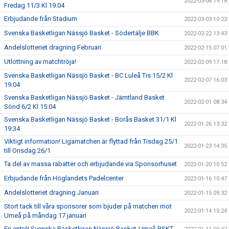
2022-03-06 19:18
Fredag 11/3 Kl 19.04
Erbjudande från Stadium
2022-03-03 10:23
Svenska Basketligan Nässjö Basket - Södertälje BBK
2022-02-22 13:43
Andelslotteriet dragning Februari
2022-02-15 07:01
Utlottning av matchtröja!
2022-02-09 17:18
Svenska Basketligan Nässjö Basket - BC Luleå Tis 15/2 Kl
2022-02-07 16:03
19:04
Svenska Basketligan Nässjö Basket - Jämtland Basket
2022-02-01 08:34
Sönd 6/2 Kl 15:04
Svenska Basketligan Nässjö Basket - Borås Basket 31/1 Kl
2022-01-26 13:32
19:34
Viktigt information! Ligamatchen är flyttad från Tisdag 25/1
2022-01-23 14:35
till Onsdag 26/1
Ta del av massa rabatter och erbjudande via Sponsorhuset
2022-01-20 10:52
Erbjudande från Höglandets Padelcenter
2022-01-16 10:47
Andelslotteriet dragning Januari
2022-01-15 09:32
Stort tack till våra sponsorer som bjuder på matchen mot
2022-01-14 15:24
Umeå på måndag 17 januari
Fri entré! Svenska Basketligan Nässjö Basket-Umeå BSKT