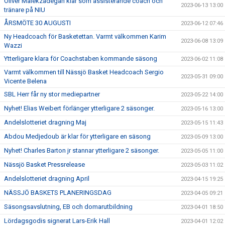
Oliver Malekzadegan klar som assisterande coach och
2023-06-13 13:00
tränare på NIU
ÅRSMÖTE 30 AUGUSTI
2023-06-12 07:46
Ny Headcoach för Basketettan. Varmt välkommen Karim
2023-06-08 13:09
Wazzi
Ytterligare klara för Coachstaben kommande säsong
2023-06-02 11:08
Varmt välkommen till Nässjö Basket Headcoach Sergio
2023-05-31 09:00
Vicente Belena
SBL Herr får ny stor mediepartner
2023-05-22 14:00
Nyhet! Elias Weibert förlänger ytterligare 2 säsonger.
2023-05-16 13:00
Andelslotteriet dragning Maj
2023-05-15 11:43
Abdou Medjedoub är klar för ytterligare en säsong
2023-05-09 13:00
Nyhet! Charles Barton jr stannar ytterligare 2 säsonger.
2023-05-05 11:00
Nässjö Basket Pressrelease
2023-05-03 11:02
Andelslotteriet dragning April
2023-04-15 19:25
NÄSSJÖ BASKETS PLANERINGSDAG
2023-04-05 09:21
Säsongsavslutning, EB och domarutbildning
2023-04-01 18:50
Lördagsgodis signerat Lars-Erik Hall
2023-04-01 12:02