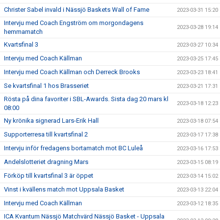
Christer Sabel invald i Nässjö Baskets Wall of Fame
2023-03-31 15:20
Intervju med Coach Engström om morgondagens
2023-03-28 19:14
hemmamatch
Kvartsfinal 3
2023-03-27 10:34
Intervju med Coach Källman
2023-03-25 17:45
Intervju med Coach Källman och Derreck Brooks
2023-03-23 18:41
Se kvartsfinal 1 hos Brasseriet
2023-03-21 17:31
Rösta på dina favoriter i SBL-Awards. Sista dag 20 mars kl
2023-03-18 12:23
08:00
Ny krönika signerad Lars-Erik Hall
2023-03-18 07:54
Supporterresa till kvartsfinal 2
2023-03-17 17:38
Intervju inför fredagens bortamatch mot BC Luleå
2023-03-16 17:53
Andelslotteriet dragning Mars
2023-03-15 08:19
Förköp till kvartsfinal 3 är öppet
2023-03-14 15:02
Vinst i kvällens match mot Uppsala Basket
2023-03-13 22:04
Intervju med Coach Källman
2023-03-12 18:35
ICA Kvantum Nässjö Matchvärd Nässjö Basket - Uppsala