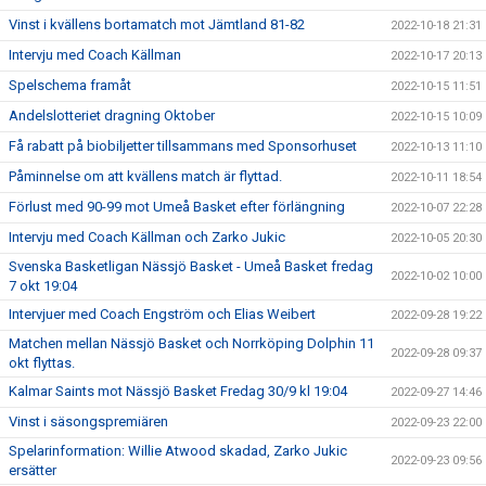
Vinst i kvällens bortamatch mot Jämtland 81-82
2022-10-18 21:31
Intervju med Coach Källman
2022-10-17 20:13
Spelschema framåt
2022-10-15 11:51
Andelslotteriet dragning Oktober
2022-10-15 10:09
Få rabatt på biobiljetter tillsammans med Sponsorhuset
2022-10-13 11:10
Påminnelse om att kvällens match är flyttad.
2022-10-11 18:54
Förlust med 90-99 mot Umeå Basket efter förlängning
2022-10-07 22:28
Intervju med Coach Källman och Zarko Jukic
2022-10-05 20:30
Svenska Basketligan Nässjö Basket - Umeå Basket fredag
2022-10-02 10:00
7 okt 19:04
Intervjuer med Coach Engström och Elias Weibert
2022-09-28 19:22
Matchen mellan Nässjö Basket och Norrköping Dolphin 11
2022-09-28 09:37
okt flyttas.
Kalmar Saints mot Nässjö Basket Fredag 30/9 kl 19:04
2022-09-27 14:46
Vinst i säsongspremiären
2022-09-23 22:00
Spelarinformation: Willie Atwood skadad, Zarko Jukic
2022-09-23 09:56
ersätter