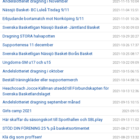
Andelslotteriet dragning i November
2021-11-15 10:04
Nässjö Basket- BC Luleå Tisdag 9/11
2021-11-04 15:51
Erbjudande bortamatch mot Norrköping 5/11
2021-11-01 10:26
Svenska Basketligan Nässjö Basket- Jämtland Basket
2021-10-30 09:03
Dragning STORA halvapotten
2021-10-29 20:27
Supporterresa 11 december
2021-10-26 17:37
Svenska Basketligan Nässjö Basket-Borås Basket
2021-10-25 08:17
Ungdoms-SM u17 och u15
2021-10-22 09:09
Andelslotteriet dragning i oktober
2021-10-15 06:15
Beställ träningkläder eller supportermerch
2021-10-14 08:16
Heachcoach Jocce Källman utsedd till Förbundskapten för
2021-10-13 12:36
Svenska Basketlandslaget
Andelslotteriet dragning september månad
2021-09-15 10:15
Girls camp 2021
2021-09-15
Här skaffar du säsongskort till Sporthallen och SBLplay
2021-09-13 11:02
STÖD DIN FÖRENING 25 % på basketsortimentet
2021-08-27 17:53
Klä dig som proffsen!
2021-08-23 13:32