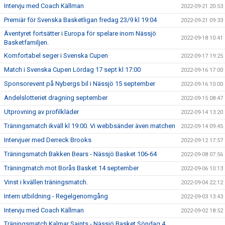
Intervju med Coach Källman
2022-09-21 20:53
Premiär för Svenska Basketligan fredag 23/9 kl 19:04
2022-09-21 09:33
Äventyret fortsätter i Europa för spelare inom Nässjö
2022-09-18 10:41
Basketfamiljen.
Komfortabel seger i Svenska Cupen
2022-09-17 19:25
Match i Svenska Cupen Lördag 17 sept kl 17:00
2022-09-16 17:00
Sponsorevent på Nybergs bil i Nässjö 15 september
2022-09-16 10:00
Andelslotteriet dragning september
2022-09-15 08:47
Utprovning av profilkläder
2022-09-14 13:20
Träningsmatch ikväll kl 19:00. Vi webbsänder även matchen
2022-09-14 09:45
Intervjuer med Derreck Brooks
2022-09-12 17:57
Träningsmatch Bakken Bears - Nässjö Basket 106-64
2022-09-08 07:56
Träningmatch mot Borås Basket 14 september
2022-09-06 10:13
Vinst i kvällen träningsmatch.
2022-09-04 22:12
Intern utbildning - Regelgenomgång
2022-09-03 13:43
Intervju med Coach Källman
2022-09-02 18:52
Träningsmatch Kalmar Saints - Nässjö Basket Söndag 4