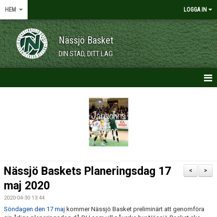
HEM
LOGGA IN
Nässjö Basket
DIN STAD, DITT LAG
HEM
NYHETER
OM KLUBBEN
KALENDER
Nässjö Baskets Planeringsdag 17
<
>
VÅRA LAG/TRÄNARE
maj 2020
2020-04-30 13:44
MEDLEMSKAP
Söndagen den 17 maj
kommer Nässjö Basket preliminärt att genomföra