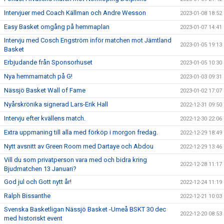
Intervjuer med Coach Källman och Andre Wesson
2023-01-08 18:52
Easy Basket omgång på hemmaplan
2023-01-07 14:41
Intervju med Cosch Engström inför matchen mot Jämtland
2023-01-05 19:13
Basket
Erbjudande från Sponsorhuset
2023-01-05 10:30
Nya hemmamatch på G!
2023-01-03 09:31
Nässjö Basket Wall of Fame
2023-01-02 17:07
Nyårskrönika signerad Lars-Erik Hall
2022-12-31 09:50
Intervju efter kvällens match.
2022-12-30 22:06
Extra uppmaning till alla med förköp i morgon fredag.
2022-12-29 18:49
Nytt avsnitt av Green Room med Dartaye och Abdou
2022-12-29 13:46
Vill du som privatperson vara med och bidra kring
2022-12-28 11:17
Bjudmatchen 13 Januari?
God jul och Gott nytt år!
2022-12-24 11:19
Ralph Bissanthe
2022-12-21 10:03
Svenska Basketligan Nässjö Basket -Umeå BSKT 30 dec
2022-12-20 08:53
med historiskt event