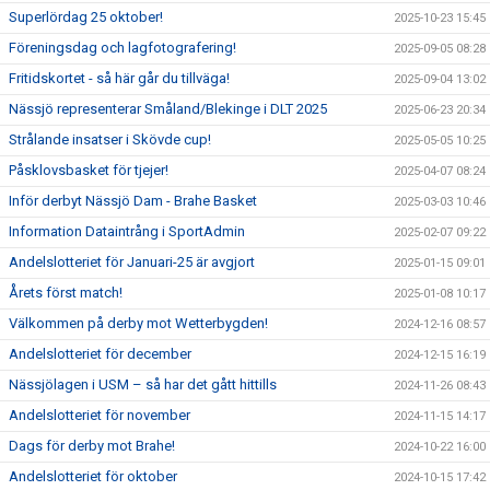
Superlördag 25 oktober!
2025-10-23 15:45
Föreningsdag och lagfotografering!
2025-09-05 08:28
Fritidskortet - så här går du tillväga!
2025-09-04 13:02
Nässjö representerar Småland/Blekinge i DLT 2025
2025-06-23 20:34
Strålande insatser i Skövde cup!
2025-05-05 10:25
Påsklovsbasket för tjejer!
2025-04-07 08:24
Inför derbyt Nässjö Dam - Brahe Basket
2025-03-03 10:46
Information Dataintrång i SportAdmin
2025-02-07 09:22
Andelslotteriet för Januari-25 är avgjort
2025-01-15 09:01
Årets först match!
2025-01-08 10:17
Välkommen på derby mot Wetterbygden!
2024-12-16 08:57
Andelslotteriet för december
2024-12-15 16:19
Nässjölagen i USM – så har det gått hittills
2024-11-26 08:43
Andelslotteriet för november
2024-11-15 14:17
Dags för derby mot Brahe!
2024-10-22 16:00
Andelslotteriet för oktober
2024-10-15 17:42