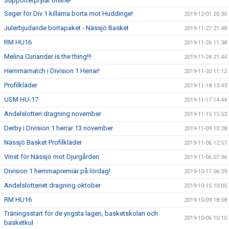
Supporterprylar online!
Seger för Div 1 killarna borta mot Huddinge!
2019-12-01 20:30
Julerbjudande bortapaket - Nässjö Basket
2019-11-27 21:48
RM HU16
2019-11-26 11:38
Melina Curiander is the thing!!!
2019-11-24 21:44
Hemmamatch i Division 1 Herrar!
2019-11-20 11:12
Profilkläder
2019-11-18 13:43
USM HU-17
2019-11-17 14:44
Andelslotteri dragning november
2019-11-15 15:53
Derby i Division 1 herrar 13 november
2019-11-09 10:28
Nässjö Basket Profilkläder
2019-11-06 12:57
Vinst för Nässjö mot Djurgården
2019-11-06 07:36
Division 1 hemmapremiär på lördag!
2019-10-17 06:39
Andelslotteriet dragning oktober
2019-10-15 10:05
RM HU16
2019-10-09 18:58
Träningsstart för de yngsta lagen, basketskolan och
2019-10-06 10:10
basketkul