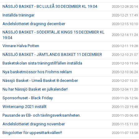
NÄSSJÖ BASKET - BC LULEÅ 30 DECEMBER KL 19.04
2020-12-28 20:14
Inställda träningar
2020-12-21 17:49
Andelslotteriet dragning december
2020-12-15 10:10
NÄSSJÖ BASKET - SÖDERTÄLJE KINGS 15 DECEMBER KL
2020-12-14 11:24
19:04
Vinnare Halva Potten
2020-12-11 19:28
NÄSSJÖ BASKET - JÄMTLANDS BASKET 11 DECEMBER
2020-12-10 21:07
Basketskolan sista träningstillfällen inställda
2020-12-10 19:54
Nya basketmössor hos Frohms reklam
2020-12-10 06:24
Nässjö Basket - Umeå Basket 8 december
2020-12-07 15:21
Nu har Nässjö Basket en julkalender!
2020-12-04 11:20
Sponsorhuset - Black Friday
2020-11-26 12:56
Wintercamp 2021 inställt
2020-11-23 19:48
Pausande av EB- och tävlingsverksamheten.
2020-11-20 06:43
Andelslotteriet dragning november
2020-11-15 11:03
Bingolotter för uppesittarkvällen!!
2020-11-07 13:58