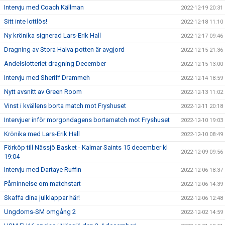
Intervju med Coach Källman
2022-12-19 20:31
Sitt inte lottlös!
2022-12-18 11:10
Ny krönika signerad Lars-Erik Hall
2022-12-17 09:46
Dragning av Stora Halva potten är avgjord
2022-12-15 21:36
Andelslotteriet dragning December
2022-12-15 13:00
Intervju med Sheriff Drammeh
2022-12-14 18:59
Nytt avsnitt av Green Room
2022-12-13 11:02
Vinst i kvällens borta match mot Fryshuset
2022-12-11 20:18
Intervjuer inför morgondagens bortamatch mot Fryshuset
2022-12-10 19:03
Krönika med Lars-Erik Hall
2022-12-10 08:49
Förköp till Nässjö Basket - Kalmar Saints 15 december kl
2022-12-09 09:56
19:04
Intervju med Dartaye Ruffin
2022-12-06 18:37
Påminnelse om matchstart
2022-12-06 14:39
Skaffa dina julklappar här!
2022-12-06 12:48
Ungdoms-SM omgång 2
2022-12-02 14:59