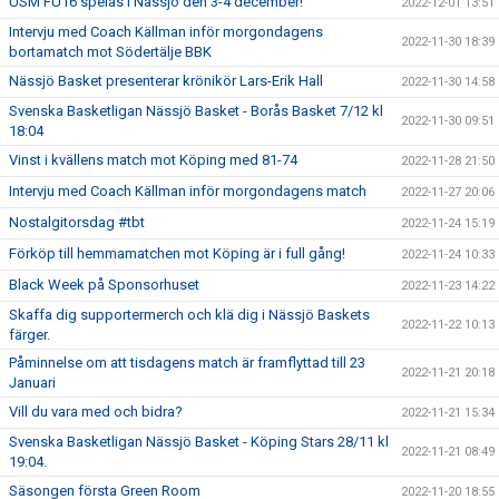
USM FU16 spelas i Nässjö den 3-4 december!
2022-12-01 13:51
Intervju med Coach Källman inför morgondagens
2022-11-30 18:39
bortamatch mot Södertälje BBK
Nässjö Basket presenterar krönikör Lars-Erik Hall
2022-11-30 14:58
Svenska Basketligan Nässjö Basket - Borås Basket 7/12 kl
2022-11-30 09:51
18:04
Vinst i kvällens match mot Köping med 81-74
2022-11-28 21:50
Intervju med Coach Källman inför morgondagens match
2022-11-27 20:06
Nostalgitorsdag #tbt
2022-11-24 15:19
Förköp till hemmamatchen mot Köping är i full gång!
2022-11-24 10:33
Black Week på Sponsorhuset
2022-11-23 14:22
Skaffa dig supportermerch och klä dig i Nässjö Baskets
2022-11-22 10:13
färger.
Påminnelse om att tisdagens match är framflyttad till 23
2022-11-21 20:18
Januari
Vill du vara med och bidra?
2022-11-21 15:34
Svenska Basketligan Nässjö Basket - Köping Stars 28/11 kl
2022-11-21 08:49
19:04.
Säsongen första Green Room
2022-11-20 18:55