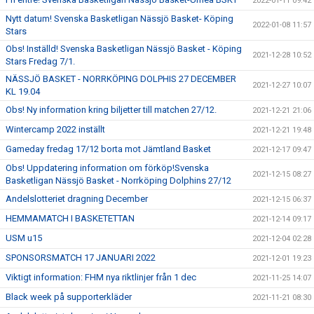
2022-01-11 09:42
Nytt datum! Svenska Basketligan Nässjö Basket- Köping
2022-01-08 11:57
Stars
Obs! Inställd! Svenska Basketligan Nässjö Basket - Köping
2021-12-28 10:52
Stars Fredag 7/1.
NÄSSJÖ BASKET - NORRKÖPING DOLPHIS 27 DECEMBER
2021-12-27 10:07
KL 19.04
Obs! Ny information kring biljetter till matchen 27/12.
2021-12-21 21:06
Wintercamp 2022 inställt
2021-12-21 19:48
Gameday fredag 17/12 borta mot Jämtland Basket
2021-12-17 09:47
Obs! Uppdatering information om förköp!Svenska
2021-12-15 08:27
Basketligan Nässjö Basket - Norrköping Dolphins 27/12
Andelslotteriet dragning December
2021-12-15 06:37
HEMMAMATCH I BASKETETTAN
2021-12-14 09:17
USM u15
2021-12-04 02:28
SPONSORSMATCH 17 JANUARI 2022
2021-12-01 19:23
Viktigt information: FHM nya riktlinjer från 1 dec
2021-11-25 14:07
Black week på supporterkläder
2021-11-21 08:30