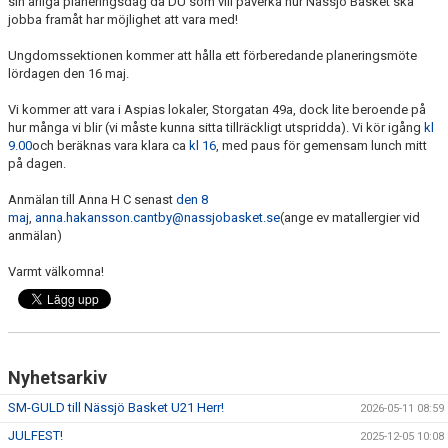
sin årliga planeringsdag då DU som vill påverka hur Nässjö Basket ska
UNGDOMSSEKTIONEN
jobba framåt har möjlighet att vara med!
Ungdomssektionen kommer att hålla ett förberedande planeringsmöte
MEDIA
lördagen den 16 maj.
ALF HÅKANSSONS MINNESFOND
Vi kommer att vara i Aspias lokaler, Storgatan 49a, dock lite beroende på
hur många vi blir (vi måste kunna sitta tillräckligt utspridda). Vi kör igång
kl
9.00
och beräknas vara klara ca
kl 16
, med paus för gemensam lunch mitt
på dagen.
Anmälan till Anna H C senast
den 8
maj
,
anna.hakansson.cantby@nassjobasket.se
(ange ev matallergier vid
anmälan)
Varmt välkomna!
Nyhetsarkiv
SM-GULD till Nässjö Basket U21 Herr!
2026-05-11 08:59
JULFEST!
2025-12-05 10:08