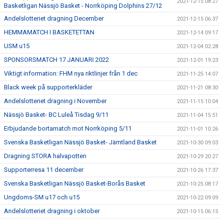
2021-12-15 08:27
Basketligan Nässjö Basket - Norrköping Dolphins 27/12
Andelslotteriet dragning December
2021-12-15 06:37
HEMMAMATCH I BASKETETTAN
2021-12-14 09:17
USM u15
2021-12-04 02:28
SPONSORSMATCH 17 JANUARI 2022
2021-12-01 19:23
Viktigt information: FHM nya riktlinjer från 1 dec
2021-11-25 14:07
Black week på supporterkläder
2021-11-21 08:30
Andelslotteriet dragning i November
2021-11-15 10:04
Nässjö Basket- BC Luleå Tisdag 9/11
2021-11-04 15:51
Erbjudande bortamatch mot Norrköping 5/11
2021-11-01 10:26
Svenska Basketligan Nässjö Basket- Jämtland Basket
2021-10-30 09:03
Dragning STORA halvapotten
2021-10-29 20:27
Supporterresa 11 december
2021-10-26 17:37
Svenska Basketligan Nässjö Basket-Borås Basket
2021-10-25 08:17
Ungdoms-SM u17 och u15
2021-10-22 09:09
Andelslotteriet dragning i oktober
2021-10-15 06:15