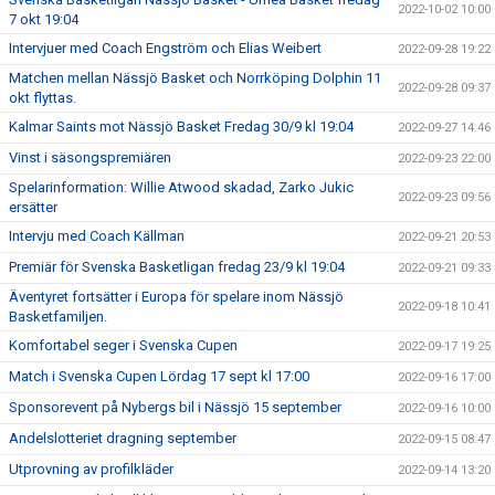
2022-10-02 10:00
7 okt 19:04
Intervjuer med Coach Engström och Elias Weibert
2022-09-28 19:22
Matchen mellan Nässjö Basket och Norrköping Dolphin 11
2022-09-28 09:37
okt flyttas.
Kalmar Saints mot Nässjö Basket Fredag 30/9 kl 19:04
2022-09-27 14:46
Vinst i säsongspremiären
2022-09-23 22:00
Spelarinformation: Willie Atwood skadad, Zarko Jukic
2022-09-23 09:56
ersätter
Intervju med Coach Källman
2022-09-21 20:53
Premiär för Svenska Basketligan fredag 23/9 kl 19:04
2022-09-21 09:33
Äventyret fortsätter i Europa för spelare inom Nässjö
2022-09-18 10:41
Basketfamiljen.
Komfortabel seger i Svenska Cupen
2022-09-17 19:25
Match i Svenska Cupen Lördag 17 sept kl 17:00
2022-09-16 17:00
Sponsorevent på Nybergs bil i Nässjö 15 september
2022-09-16 10:00
Andelslotteriet dragning september
2022-09-15 08:47
Utprovning av profilkläder
2022-09-14 13:20