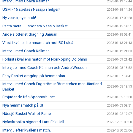
Intervju med Coach Källman
2023-01-19 17:44
USM F16 spelas i Nässjö i helgen!
2023-01-18 14:24
Ny vecka, ny match!
2023-01-17 09:28
Panta mera…… sponsra Nässjö Basket
2023-01-15 14:51
Andelslotteriet dragning Januari
2023-01-15 08:41
Vinst i kvällen hemmamatch mot BC Luleå
2023-01-13 21:43
Intervju med Coach Källman
2023-01-12 21:03
Förlust i kvällens match mot Norrköping Dolphins
2023-01-09 21:42
Intervjuer med Coach Källman och Andre Wesson
2023-01-08 18:52
Easy Basket omgång på hemmaplan
2023-01-07 14:41
Intervju med Cosch Engström inför matchen mot Jämtland
2023-01-05 19:13
Basket
Erbjudande från Sponsorhuset
2023-01-05 10:30
Nya hemmamatch på G!
2023-01-03 09:31
Nässjö Basket Wall of Fame
2023-01-02 17:07
Nyårskrönika signerad Lars-Erik Hall
2022-12-31 09:50
Intervju efter kvällens match.
2022-12-30 22:06