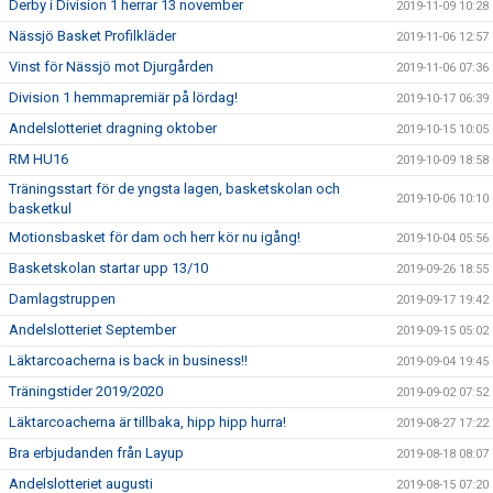
Derby i Division 1 herrar 13 november
2019-11-09 10:28
Nässjö Basket Profilkläder
2019-11-06 12:57
Vinst för Nässjö mot Djurgården
2019-11-06 07:36
Division 1 hemmapremiär på lördag!
2019-10-17 06:39
Andelslotteriet dragning oktober
2019-10-15 10:05
RM HU16
2019-10-09 18:58
Träningsstart för de yngsta lagen, basketskolan och
2019-10-06 10:10
basketkul
Motionsbasket för dam och herr kör nu igång!
2019-10-04 05:56
Basketskolan startar upp 13/10
2019-09-26 18:55
Damlagstruppen
2019-09-17 19:42
Andelslotteriet September
2019-09-15 05:02
Läktarcoacherna is back in business!!
2019-09-04 19:45
Träningstider 2019/2020
2019-09-02 07:52
Läktarcoacherna är tillbaka, hipp hipp hurra!
2019-08-27 17:22
Bra erbjudanden från Layup
2019-08-18 08:07
Andelslotteriet augusti
2019-08-15 07:20