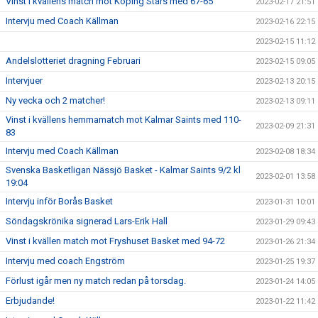
Vinst i kvällens match mot Köping Stars med 67-65
2023-02-17 21:51
Intervju med Coach Källman
2023-02-16 22:15
2023-02-15 11:12
Andelslotteriet dragning Februari
2023-02-15 09:05
Intervjuer
2023-02-13 20:15
Ny vecka och 2 matcher!
2023-02-13 09:11
Vinst i kvällens hemmamatch mot Kalmar Saints med 110-
2023-02-09 21:31
83
Intervju med Coach Källman
2023-02-08 18:34
Svenska Basketligan Nässjö Basket - Kalmar Saints 9/2 kl
2023-02-01 13:58
19:04
Intervju inför Borås Basket
2023-01-31 10:01
Söndagskrönika signerad Lars-Erik Hall
2023-01-29 09:43
Vinst i kvällen match mot Fryshuset Basket med 94-72
2023-01-26 21:34
Intervju med coach Engström
2023-01-25 19:37
Förlust igår men ny match redan på torsdag.
2023-01-24 14:05
Erbjudande!
2023-01-22 11:42