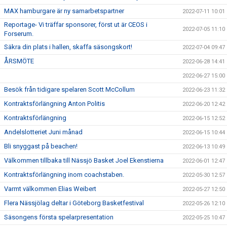
MAX hamburgare är ny samarbetspartner
2022-07-11 10:01
Reportage- Vi träffar sponsorer, först ut är CEOS i
2022-07-05 11:10
Forserum.
Säkra din plats i hallen, skaffa säsongskort!
2022-07-04 09:47
ÅRSMÖTE
2022-06-28 14:41
2022-06-27 15:00
Besök från tidigare spelaren Scott McCollum
2022-06-23 11:32
Kontraktsförlängning Anton Politis
2022-06-20 12:42
Kontraktsförlängning
2022-06-15 12:52
Andelslotteriet Juni månad
2022-06-15 10:44
Bli snyggast på beachen!
2022-06-13 10:49
Välkommen tillbaka till Nässjö Basket Joel Ekenstierna
2022-06-01 12:47
Kontraktsförlängning inom coachstaben.
2022-05-30 12:57
Varmt välkommen Elias Weibert
2022-05-27 12:50
Flera Nässjölag deltar i Göteborg Basketfestival
2022-05-26 12:10
Säsongens första spelarpresentation
2022-05-25 10:47