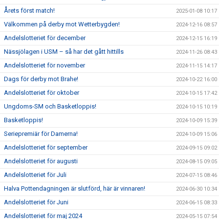
Årets först match!
2025-01-08 10:17
Välkommen på derby mot Wetterbygden!
2024-12-16 08:57
Andelslotteriet för december
2024-12-15 16:19
Nässjölagen i USM – så har det gått hittills
2024-11-26 08:43
Andelslotteriet för november
2024-11-15 14:17
Dags för derby mot Brahe!
2024-10-22 16:00
Andelslotteriet för oktober
2024-10-15 17:42
Ungdoms-SM och Basketloppis!
2024-10-15 10:19
Basketloppis!
2024-10-09 15:39
Seriepremiär för Damerna!
2024-10-09 15:06
Andelslotteriet för september
2024-09-15 09:02
Andelslotteriet för augusti
2024-08-15 09:05
Andelslotteriet för Juli
2024-07-15 08:46
Halva Pottendagningen är slutförd, här är vinnaren!
2024-06-30 10:34
Andelslotteriet för Juni
2024-06-15 08:33
Andelslotteriet för maj 2024
2024-05-15 07:54