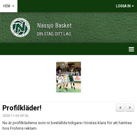
HEM
LOGGA IN
Nässjö Basket
DIN STAD, DITT LAG
HEM
NYHETER
OM KLUBBEN
KALENDER
Profilkläder!
<
>
VÅRA LAG/TRÄNARE
2020-11-04 09:56
Nu är profilkläderna som ni beställde tidigare i höstas klara för att hämtas
MEDLEMSKAP
hos Frohms reklam.