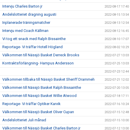
Intervju Charles Barton jr
2022-08-17 17:40
Andelslotteriet dragning augusti
2022-08-15 13:54
Inplanerade träningsmatcher
2022-08-13 12:54
Intervju med Coach Källman
2022-08-12 16:45
Vi tog ett snack med Ralph Bissainthe
2022-08-10 17:07
Reportage- Vi träffar Hotell Högland
2022-08-02 10:29
Välkommen till Nässjö Basket Derreck Brooks
2022-07-27 13:03
Kontraktsförlängning- Hampus Andersson
2022-07-25 13:03
2022-07-23 12:44
Välkommen tillbaka till Nässjö Basket Sheriff Drammeh
2022-07-21 12:02
Välkommen till Nässjö Basket Ralph Bissainthe
2022-07-20 13:05
Välkommen till Nässjö Basket Willie Atwood
2022-07-18 17:11
Reportage- Vi träffar Optiker Karvik
2022-07-16 10:24
Välkommen till Nässjö Basket Oliver Cupan
2022-07-15 12:48
Andelslotteriet Juli månad
2022-07-15 10:00
Välkommen till Nässjö Basket Charles Barton jr
2022-07-12 13:00