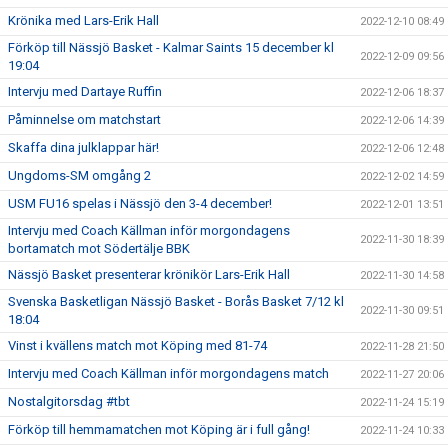
Krönika med Lars-Erik Hall
2022-12-10 08:49
Förköp till Nässjö Basket - Kalmar Saints 15 december kl
2022-12-09 09:56
19:04
Intervju med Dartaye Ruffin
2022-12-06 18:37
Påminnelse om matchstart
2022-12-06 14:39
Skaffa dina julklappar här!
2022-12-06 12:48
Ungdoms-SM omgång 2
2022-12-02 14:59
USM FU16 spelas i Nässjö den 3-4 december!
2022-12-01 13:51
Intervju med Coach Källman inför morgondagens
2022-11-30 18:39
bortamatch mot Södertälje BBK
Nässjö Basket presenterar krönikör Lars-Erik Hall
2022-11-30 14:58
Svenska Basketligan Nässjö Basket - Borås Basket 7/12 kl
2022-11-30 09:51
18:04
Vinst i kvällens match mot Köping med 81-74
2022-11-28 21:50
Intervju med Coach Källman inför morgondagens match
2022-11-27 20:06
Nostalgitorsdag #tbt
2022-11-24 15:19
Förköp till hemmamatchen mot Köping är i full gång!
2022-11-24 10:33