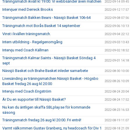
Träningsmatch ikväll kl 19:00. Vi webbsänder även matchen
2022-09-14 09:45
Intervjuer med Derreck Brooks
2022-09-12 17:57
Träningsmatch Bakken Bears - Nässjö Basket 106-64
2022-09-08 07:56
Träningmatch mot Borås Basket 14 september
2022-09-06 10:13
Vinst i kvällen träningsmatch.
2022-09-04 22:12
Intern utbildning - Regelgenomgång
2022-09-03 13:43
Intervju med Coach Källman
2022-09-02 18:52
Träningsmatch Kalmar Saints - Nässjö Basket Söndag 4
2022-09-01 14:18
sept
Nässjö Basket och Brahe Basket inleder samarbete
2022-08-30 10:00
Livesänding av träningsmatchen Nässjö Basket - Högsbo
2022-08-26 10:09
Basket fredag 26 aug kl 20:00
Intervju med Coach Engström
2022-08-24 20:04
Är Du en supporter till Nässjö Basket?
2022-08-24 17:52
Nu kan du äntligen skaffa SBLplay.se för kommande
2022-08-23 16:53
säsong
Träningsmatch fredag 26 aug kl 20:00. Fri entré!
2022-08-19 11:07
Varmt välkommen Gustav Granberg, ny headcoach för Div 1
2022-08-18 21:09