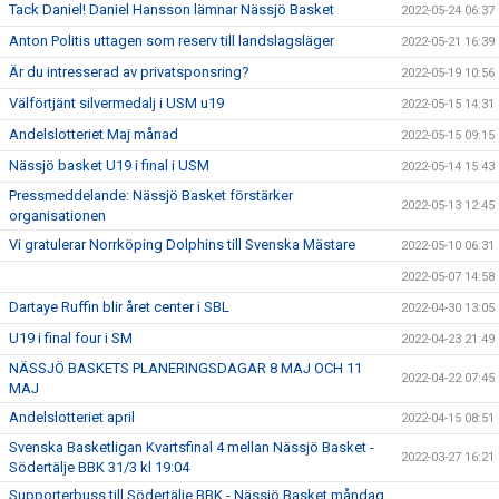
Tack Daniel! Daniel Hansson lämnar Nässjö Basket
2022-05-24 06:37
Anton Politis uttagen som reserv till landslagsläger
2022-05-21 16:39
Är du intresserad av privatsponsring?
2022-05-19 10:56
Välförtjänt silvermedalj i USM u19
2022-05-15 14:31
Andelslotteriet Maj månad
2022-05-15 09:15
Nässjö basket U19 i final i USM
2022-05-14 15:43
Pressmeddelande: Nässjö Basket förstärker
2022-05-13 12:45
organisationen
Vi gratulerar Norrköping Dolphins till Svenska Mästare
2022-05-10 06:31
2022-05-07 14:58
Dartaye Ruffin blir året center i SBL
2022-04-30 13:05
U19 i final four i SM
2022-04-23 21:49
NÄSSJÖ BASKETS PLANERINGSDAGAR 8 MAJ OCH 11
2022-04-22 07:45
MAJ
Andelslotteriet april
2022-04-15 08:51
Svenska Basketligan Kvartsfinal 4 mellan Nässjö Basket -
2022-03-27 16:21
Södertälje BBK 31/3 kl 19:04
Supporterbuss till Södertälje BBK - Nässjö Basket måndag