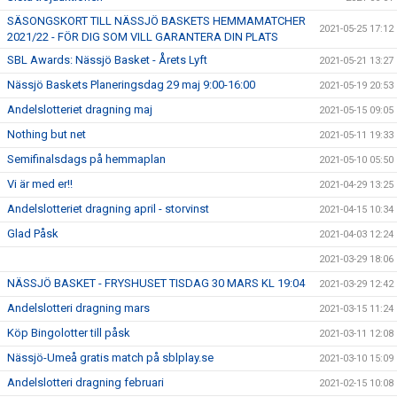
SÄSONGSKORT TILL NÄSSJÖ BASKETS HEMMAMATCHER
2021-05-25 17:12
2021/22 - FÖR DIG SOM VILL GARANTERA DIN PLATS
SBL Awards: Nässjö Basket - Årets Lyft
2021-05-21 13:27
Nässjö Baskets Planeringsdag 29 maj 9:00-16:00
2021-05-19 20:53
Andelslotteriet dragning maj
2021-05-15 09:05
Nothing but net
2021-05-11 19:33
Semifinalsdags på hemmaplan
2021-05-10 05:50
Vi är med er!!
2021-04-29 13:25
Andelslotteriet dragning april - storvinst
2021-04-15 10:34
Glad Påsk
2021-04-03 12:24
2021-03-29 18:06
NÄSSJÖ BASKET - FRYSHUSET TISDAG 30 MARS KL 19:04
2021-03-29 12:42
Andelslotteri dragning mars
2021-03-15 11:24
Köp Bingolotter till påsk
2021-03-11 12:08
Nässjö-Umeå gratis match på sblplay.se
2021-03-10 15:09
Andelslotteri dragning februari
2021-02-15 10:08