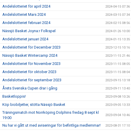
Andelslotteriet för april 2024
2024-04-15 07:36
Andelslotteriet Mars 2024
2024-03-15 07:34
Andelslotteriet februari 2024
2024-02-15 08:56
Nässjö Basket Joyna:r Folkspel
2024-01-26 10:00
Andelslotteriet januari 2024
2024-01-15 13:35
Andelslotteriet för December 2023
2023-12-15 10:16
Nässjö Basket Wintercamp 2024
2023-11-15 21:46
Andelslotteriet för November 2023
2023-11-15 08:05
Andelslotteriet för oktober 2023
2023-11-15 08:04
Andelslotteriet för september 2023
2023-09-15 13:18
Årets Svenska Cupen drar i gång
2023-09-11 13:40
Basketloppis!
2023-09-08 10:26
Köp biobiljetter, stötta Nässjö Basket
2023-09-05 13:33
Träningsmatch mot Norrköping Dolphins fredag 8 sept kl
2023-09-04 10:46
19:00
Nu har vi gått ut med aviseringar för befintliga medlemmar!
2023-08-31 17:10