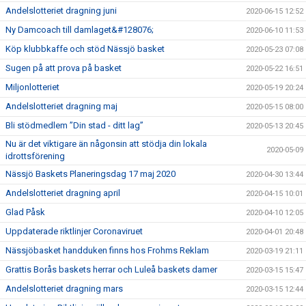
Andelslotteriet dragning juni
2020-06-15 12:52
Ny Damcoach till damlaget&#128076;
2020-06-10 11:53
Köp klubbkaffe och stöd Nässjö basket
2020-05-23 07:08
Sugen på att prova på basket
2020-05-22 16:51
Miljonlotteriet
2020-05-19 20:24
Andelslotteriet dragning maj
2020-05-15 08:00
Bli stödmedlem ”Din stad - ditt lag”
2020-05-13 20:45
Nu är det viktigare än någonsin att stödja din lokala
2020-05-09
idrottsförening
Nässjö Baskets Planeringsdag 17 maj 2020
2020-04-30 13:44
Andelslotteriet dragning april
2020-04-15 10:01
Glad Påsk
2020-04-10 12:05
Uppdaterade riktlinjer Coronaviruet
2020-04-01 20:48
Nässjöbasket handduken finns hos Frohms Reklam
2020-03-19 21:11
Grattis Borås baskets herrar och Luleå baskets damer
2020-03-15 15:47
Andelslotteriet dragning mars
2020-03-15 12:44