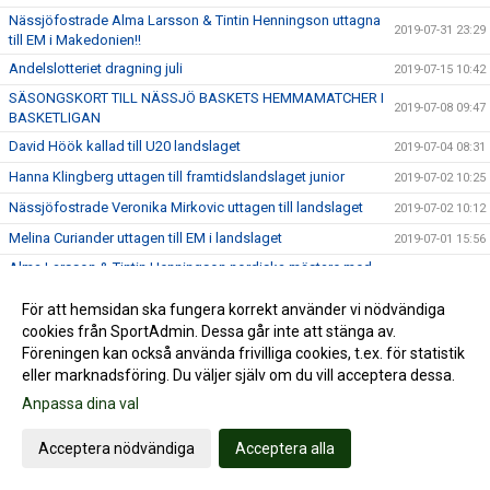
Nässjöfostrade Alma Larsson & Tintin Henningson uttagna
2019-07-31 23:29
till EM i Makedonien!!
Andelslotteriet dragning juli
2019-07-15 10:42
SÄSONGSKORT TILL NÄSSJÖ BASKETS HEMMAMATCHER I
2019-07-08 09:47
BASKETLIGAN
David Höök kallad till U20 landslaget
2019-07-04 08:31
Hanna Klingberg uttagen till framtidslandslaget junior
2019-07-02 10:25
Nässjöfostrade Veronika Mirkovic uttagen till landslaget
2019-07-02 10:12
Melina Curiander uttagen till EM i landslaget
2019-07-01 15:56
Alma Larsson & Tintin Henningson nordiska mästare med
2019-06-30 23:16
DU-16 landslaget
För att hemsidan ska fungera korrekt använder vi nödvändiga
Teckna ditt säsongskort SBLplay.se hos Nässjö Basket
2019-06-24 07:59
cookies från SportAdmin. Dessa går inte att stänga av.
Landslagsuppdrag för Nässjöfostrade ungdomar
2019-06-22 14:07
Föreningen kan också använda frivilliga cookies, t.ex. för statistik
eller marknadsföring. Du väljer själv om du vill acceptera dessa.
Nässjö basket önskar glad midsommar
2019-06-21 21:30
Anpassa dina val
Andelslotteriet dragning juni
2019-06-15 08:58
NYHET!!&#128154;&#128154;
2019-06-13 09:36
Acceptera nödvändiga
Acceptera alla
Summer Camp blir Winter Camp
2019-06-11 16:46