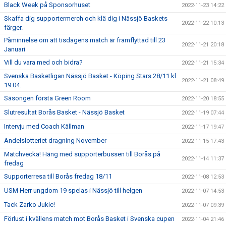
Black Week på Sponsorhuset
2022-11-23 14:22
Skaffa dig supportermerch och klä dig i Nässjö Baskets
2022-11-22 10:13
färger.
Påminnelse om att tisdagens match är framflyttad till 23
2022-11-21 20:18
Januari
Vill du vara med och bidra?
2022-11-21 15:34
Svenska Basketligan Nässjö Basket - Köping Stars 28/11 kl
2022-11-21 08:49
19:04.
Säsongen första Green Room
2022-11-20 18:55
Slutresultat Borås Basket - Nässjö Basket
2022-11-19 07:44
Intervju med Coach Källman
2022-11-17 19:47
Andelslotteriet dragning November
2022-11-15 17:43
Matchvecka! Häng med supporterbussen till Borås på
2022-11-14 11:37
fredag
Supporterresa till Borås fredag 18/11
2022-11-08 12:53
USM Herr ungdom 19 spelas i Nässjö till helgen
2022-11-07 14:53
Tack Zarko Jukic!
2022-11-07 09:39
Förlust i kvällens match mot Borås Basket i Svenska cupen
2022-11-04 21:46