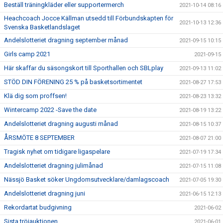
Beställ träningkläder eller supportermerch
2021-10-14 08:16
Heachcoach Jocce Källman utsedd till Förbundskapten för
2021-10-13 12:36
Svenska Basketlandslaget
Andelslotteriet dragning september månad
2021-09-15 10:15
Girls camp 2021
2021-09-15
Här skaffar du säsongskort till Sporthallen och SBLplay
2021-09-13 11:02
STÖD DIN FÖRENING 25 % på basketsortimentet
2021-08-27 17:53
Klä dig som proffsen!
2021-08-23 13:32
Wintercamp 2022 -Save the date
2021-08-19 13:22
Andelslotteriet dragning augusti månad
2021-08-15 10:37
ÅRSMÖTE 8 SEPTEMBER
2021-08-07 21:00
Tragisk nyhet om tidigare ligaspelare
2021-07-19 17:34
Andelslotteriet dragning julimånad
2021-07-15 11:08
Nässjö Basket söker Ungdomsutvecklare/damlagscoach
2021-07-05 19:30
Andelslotteriet dragning juni
2021-06-15 12:13
Rekordartat budgivning
2021-06-02
Sista tröjauktionen
2021-06-01