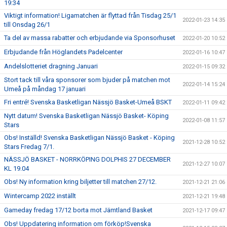
19:34
Viktigt information! Ligamatchen är flyttad från Tisdag 25/1
2022-01-23 14:35
till Onsdag 26/1
Ta del av massa rabatter och erbjudande via Sponsorhuset
2022-01-20 10:52
Erbjudande från Höglandets Padelcenter
2022-01-16 10:47
Andelslotteriet dragning Januari
2022-01-15 09:32
Stort tack till våra sponsorer som bjuder på matchen mot
2022-01-14 15:24
Umeå på måndag 17 januari
Fri entré! Svenska Basketligan Nässjö Basket-Umeå BSKT
2022-01-11 09:42
Nytt datum! Svenska Basketligan Nässjö Basket- Köping
2022-01-08 11:57
Stars
Obs! Inställd! Svenska Basketligan Nässjö Basket - Köping
2021-12-28 10:52
Stars Fredag 7/1.
NÄSSJÖ BASKET - NORRKÖPING DOLPHIS 27 DECEMBER
2021-12-27 10:07
KL 19.04
Obs! Ny information kring biljetter till matchen 27/12.
2021-12-21 21:06
Wintercamp 2022 inställt
2021-12-21 19:48
Gameday fredag 17/12 borta mot Jämtland Basket
2021-12-17 09:47
Obs! Uppdatering information om förköp!Svenska