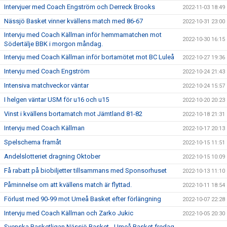
Intervjuer med Coach Engström och Derreck Brooks
2022-11-03 18:49
Nässjö Basket vinner kvällens match med 86-67
2022-10-31 23:00
Intervju med Coach Källman inför hemmamatchen mot
2022-10-30 16:15
Södertälje BBK i morgon måndag.
Intervju med Coach Källman inför bortamötet mot BC Luleå
2022-10-27 19:36
Intervju med Coach Engström
2022-10-24 21:43
Intensiva matchveckor väntar
2022-10-24 15:57
I helgen väntar USM för u16 och u15
2022-10-20 20:23
Vinst i kvällens bortamatch mot Jämtland 81-82
2022-10-18 21:31
Intervju med Coach Källman
2022-10-17 20:13
Spelschema framåt
2022-10-15 11:51
Andelslotteriet dragning Oktober
2022-10-15 10:09
Få rabatt på biobiljetter tillsammans med Sponsorhuset
2022-10-13 11:10
Påminnelse om att kvällens match är flyttad.
2022-10-11 18:54
Förlust med 90-99 mot Umeå Basket efter förlängning
2022-10-07 22:28
Intervju med Coach Källman och Zarko Jukic
2022-10-05 20:30
Svenska Basketligan Nässjö Basket - Umeå Basket fredag