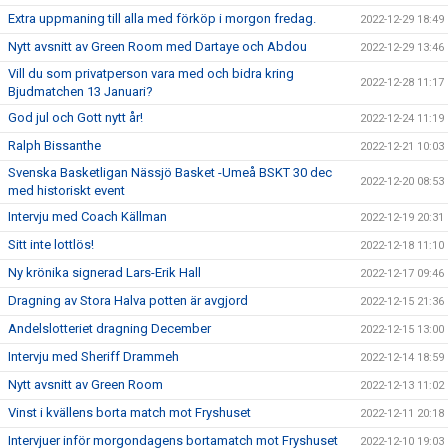
Extra uppmaning till alla med förköp i morgon fredag.
2022-12-29 18:49
Nytt avsnitt av Green Room med Dartaye och Abdou
2022-12-29 13:46
Vill du som privatperson vara med och bidra kring
2022-12-28 11:17
Bjudmatchen 13 Januari?
God jul och Gott nytt år!
2022-12-24 11:19
Ralph Bissanthe
2022-12-21 10:03
Svenska Basketligan Nässjö Basket -Umeå BSKT 30 dec
2022-12-20 08:53
med historiskt event
Intervju med Coach Källman
2022-12-19 20:31
Sitt inte lottlös!
2022-12-18 11:10
Ny krönika signerad Lars-Erik Hall
2022-12-17 09:46
Dragning av Stora Halva potten är avgjord
2022-12-15 21:36
Andelslotteriet dragning December
2022-12-15 13:00
Intervju med Sheriff Drammeh
2022-12-14 18:59
Nytt avsnitt av Green Room
2022-12-13 11:02
Vinst i kvällens borta match mot Fryshuset
2022-12-11 20:18
Intervjuer inför morgondagens bortamatch mot Fryshuset
2022-12-10 19:03