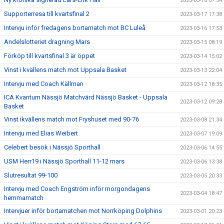
2023-03-18 07:54
Supporterresa till kvartsfinal 2
2023-03-17 17:38
Intervju inför fredagens bortamatch mot BC Luleå
2023-03-16 17:53
Andelslotteriet dragning Mars
2023-03-15 08:19
Förköp till kvartsfinal 3 är öppet
2023-03-14 15:02
Vinst i kvällens match mot Uppsala Basket
2023-03-13 22:04
Intervju med Coach Källman
2023-03-12 18:35
ICA Kvantum Nässjö Matchvärd Nässjö Basket - Uppsala
2023-03-12 09:28
Basket
Vinst ikvällens match mot Fryshuset med 90-76
2023-03-08 21:34
Intervju med Elias Weibert
2023-03-07 19:09
Celebert besök i Nässjö Sporthall
2023-03-06 14:55
USM Herr19 i Nässjö Sporthall 11-12 mars
2023-03-06 13:38
Slutresultat 99-100
2023-03-05 20:33
Intervju med Coach Engström inför morgondagens
2023-03-04 18:47
hemmamatch
Intervjuer inför bortamatchen mot Norrköping Dolphins
2023-03-01 20:23