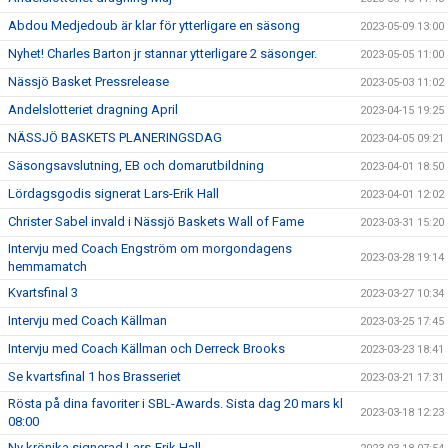
Abdou Medjedoub är klar för ytterligare en säsong
2023-05-09 13:00
Nyhet! Charles Barton jr stannar ytterligare 2 säsonger.
2023-05-05 11:00
Nässjö Basket Pressrelease
2023-05-03 11:02
Andelslotteriet dragning April
2023-04-15 19:25
NÄSSJÖ BASKETS PLANERINGSDAG
2023-04-05 09:21
Säsongsavslutning, EB och domarutbildning
2023-04-01 18:50
Lördagsgodis signerat Lars-Erik Hall
2023-04-01 12:02
Christer Sabel invald i Nässjö Baskets Wall of Fame
2023-03-31 15:20
Intervju med Coach Engström om morgondagens
2023-03-28 19:14
hemmamatch
Kvartsfinal 3
2023-03-27 10:34
Intervju med Coach Källman
2023-03-25 17:45
Intervju med Coach Källman och Derreck Brooks
2023-03-23 18:41
Se kvartsfinal 1 hos Brasseriet
2023-03-21 17:31
Rösta på dina favoriter i SBL-Awards. Sista dag 20 mars kl
2023-03-18 12:23
08:00
Ny krönika signerad Lars-Erik Hall