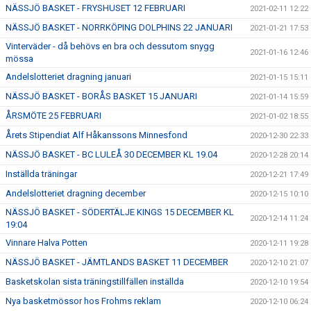
NÄSSJÖ BASKET - FRYSHUSET 12 FEBRUARI
2021-02-11 12:22
NÄSSJÖ BASKET - NORRKÖPING DOLPHINS 22 JANUARI
2021-01-21 17:53
Vinterväder - då behövs en bra och dessutom snygg
2021-01-16 12:46
mössa
Andelslotteriet dragning januari
2021-01-15 15:11
NÄSSJÖ BASKET - BORÅS BASKET 15 JANUARI
2021-01-14 15:59
ÅRSMÖTE 25 FEBRUARI
2021-01-02 18:55
Årets Stipendiat Alf Håkanssons Minnesfond
2020-12-30 22:33
NÄSSJÖ BASKET - BC LULEÅ 30 DECEMBER KL 19.04
2020-12-28 20:14
Inställda träningar
2020-12-21 17:49
Andelslotteriet dragning december
2020-12-15 10:10
NÄSSJÖ BASKET - SÖDERTÄLJE KINGS 15 DECEMBER KL
2020-12-14 11:24
19:04
Vinnare Halva Potten
2020-12-11 19:28
NÄSSJÖ BASKET - JÄMTLANDS BASKET 11 DECEMBER
2020-12-10 21:07
Basketskolan sista träningstillfällen inställda
2020-12-10 19:54
Nya basketmössor hos Frohms reklam
2020-12-10 06:24