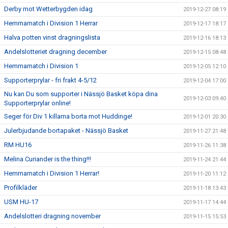
Derby mot Wetterbygden idag
2019-12-27 08:19
Hemmamatch i Division 1 Herrar
2019-12-17 18:17
Halva potten vinst dragningslista
2019-12-16 18:13
Andelslotteriet dragning december
2019-12-15 08:48
Hemmamatch i Division 1
2019-12-05 12:10
Supporterprylar - fri frakt 4-5/12
2019-12-04 17:00
Nu kan Du som supporter i Nässjö Basket köpa dina
2019-12-03 09:40
Supporterprylar online!
Seger för Div 1 killarna borta mot Huddinge!
2019-12-01 20:30
Julerbjudande bortapaket - Nässjö Basket
2019-11-27 21:48
RM HU16
2019-11-26 11:38
Melina Curiander is the thing!!!
2019-11-24 21:44
Hemmamatch i Division 1 Herrar!
2019-11-20 11:12
Profilkläder
2019-11-18 13:43
USM HU-17
2019-11-17 14:44
Andelslotteri dragning november
2019-11-15 15:53