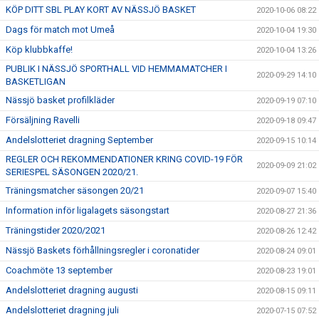
KÖP DITT SBL PLAY KORT AV NÄSSJÖ BASKET
2020-10-06 08:22
Dags för match mot Umeå
2020-10-04 19:30
Köp klubbkaffe!
2020-10-04 13:26
PUBLIK I NÄSSJÖ SPORTHALL VID HEMMAMATCHER I
2020-09-29 14:10
BASKETLIGAN
Nässjö basket profilkläder
2020-09-19 07:10
Försäljning Ravelli
2020-09-18 09:47
Andelslotteriet dragning September
2020-09-15 10:14
REGLER OCH REKOMMENDATIONER KRING COVID-19 FÖR
2020-09-09 21:02
SERIESPEL SÄSONGEN 2020/21.
Träningsmatcher säsongen 20/21
2020-09-07 15:40
Information inför ligalagets säsongstart
2020-08-27 21:36
Träningstider 2020/2021
2020-08-26 12:42
Nässjö Baskets förhållningsregler i coronatider
2020-08-24 09:01
Coachmöte 13 september
2020-08-23 19:01
Andelslotteriet dragning augusti
2020-08-15 09:11
Andelslotteriet dragning juli
2020-07-15 07:52