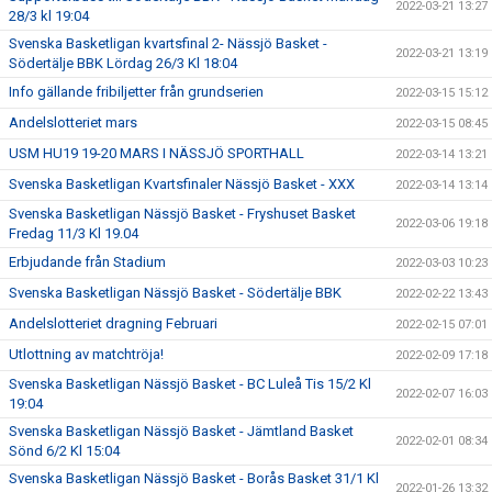
2022-03-21 13:27
28/3 kl 19:04
Svenska Basketligan kvartsfinal 2- Nässjö Basket -
2022-03-21 13:19
Södertälje BBK Lördag 26/3 Kl 18:04
Info gällande fribiljetter från grundserien
2022-03-15 15:12
Andelslotteriet mars
2022-03-15 08:45
USM HU19 19-20 MARS I NÄSSJÖ SPORTHALL
2022-03-14 13:21
Svenska Basketligan Kvartsfinaler Nässjö Basket - XXX
2022-03-14 13:14
Svenska Basketligan Nässjö Basket - Fryshuset Basket
2022-03-06 19:18
Fredag 11/3 Kl 19.04
Erbjudande från Stadium
2022-03-03 10:23
Svenska Basketligan Nässjö Basket - Södertälje BBK
2022-02-22 13:43
Andelslotteriet dragning Februari
2022-02-15 07:01
Utlottning av matchtröja!
2022-02-09 17:18
Svenska Basketligan Nässjö Basket - BC Luleå Tis 15/2 Kl
2022-02-07 16:03
19:04
Svenska Basketligan Nässjö Basket - Jämtland Basket
2022-02-01 08:34
Sönd 6/2 Kl 15:04
Svenska Basketligan Nässjö Basket - Borås Basket 31/1 Kl
2022-01-26 13:32