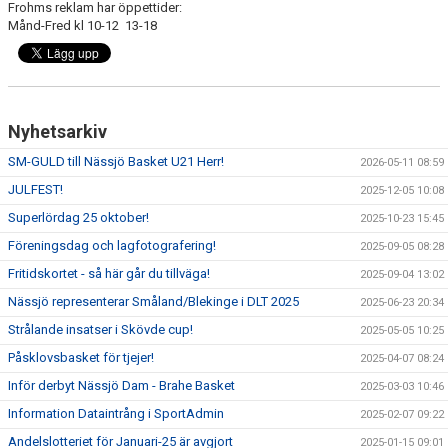
Frohms reklam har öppettider:
UNGDOMSSEKTIONEN
Månd-Fred kl 10-12 13-18
MEDIA
ALF HÅKANSSONS MINNESFOND
Nyhetsarkiv
SM-GULD till Nässjö Basket U21 Herr!
2026-05-11 08:59
JULFEST!
2025-12-05 10:08
Superlördag 25 oktober!
2025-10-23 15:45
Föreningsdag och lagfotografering!
2025-09-05 08:28
Fritidskortet - så här går du tillväga!
2025-09-04 13:02
Nässjö representerar Småland/Blekinge i DLT 2025
2025-06-23 20:34
Strålande insatser i Skövde cup!
2025-05-05 10:25
Påsklovsbasket för tjejer!
2025-04-07 08:24
Inför derbyt Nässjö Dam - Brahe Basket
2025-03-03 10:46
Information Dataintrång i SportAdmin
2025-02-07 09:22
Andelslotteriet för Januari-25 är avgjort
2025-01-15 09:01