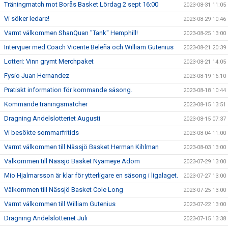
Träningmatch mot Borås Basket Lördag 2 sept 16:00
2023-08-31 11:05
Vi söker ledare!
2023-08-29 10:46
Varmt välkommen ShanQuan "Tank" Hemphill!
2023-08-25 13:00
Intervjuer med Coach Vicente Beleña och William Gutenius
2023-08-21 20:39
Lotteri: Vinn grymt Merchpaket
2023-08-21 14:05
Fysio Juan Hernandez
2023-08-19 16:10
Pratiskt information för kommande säsong.
2023-08-18 10:44
Kommande träningsmatcher
2023-08-15 13:51
Dragning Andelslotteriet Augusti
2023-08-15 07:37
Vi besökte sommarfritids
2023-08-04 11:00
Varmt välkommen till Nässjö Basket Herman Kihlman
2023-08-03 13:00
Välkommen till Nässjö Basket Nyameye Adom
2023-07-29 13:00
Mio Hjalmarsson är klar för ytterligare en säsong i ligalaget.
2023-07-27 13:00
Välkommen till Nässjö Basket Cole Long
2023-07-25 13:00
Varmt välkommen till William Gutenius
2023-07-22 13:00
Dragning Andelslotteriet Juli
2023-07-15 13:38