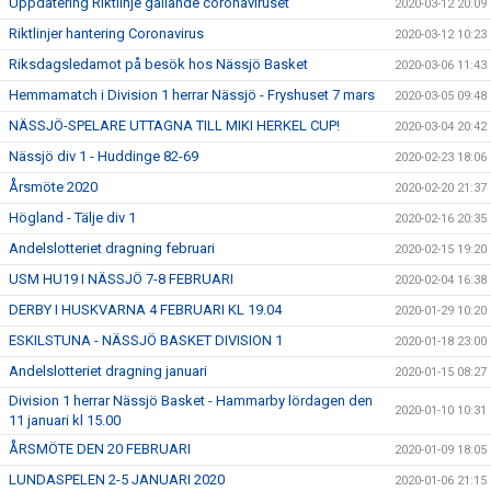
Uppdatering Riktlinje gällande coronaviruset
2020-03-12 20:09
Riktlinjer hantering Coronavirus
2020-03-12 10:23
Riksdagsledamot på besök hos Nässjö Basket
2020-03-06 11:43
Hemmamatch i Division 1 herrar Nässjö - Fryshuset 7 mars
2020-03-05 09:48
NÄSSJÖ-SPELARE UTTAGNA TILL MIKI HERKEL CUP!
2020-03-04 20:42
Nässjö div 1 - Huddinge 82-69
2020-02-23 18:06
Årsmöte 2020
2020-02-20 21:37
Högland - Tälje div 1
2020-02-16 20:35
Andelslotteriet dragning februari
2020-02-15 19:20
USM HU19 I NÄSSJÖ 7-8 FEBRUARI
2020-02-04 16:38
DERBY I HUSKVARNA 4 FEBRUARI KL 19.04
2020-01-29 10:20
ESKILSTUNA - NÄSSJÖ BASKET DIVISION 1
2020-01-18 23:00
Andelslotteriet dragning januari
2020-01-15 08:27
Division 1 herrar Nässjö Basket - Hammarby lördagen den
2020-01-10 10:31
11 januari kl 15.00
ÅRSMÖTE DEN 20 FEBRUARI
2020-01-09 18:05
LUNDASPELEN 2-5 JANUARI 2020
2020-01-06 21:15