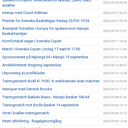
Spelarinformation: Willie Atwood skadad, Zarko Jukic
2022-09-23 09:56
ersätter
Intervju med Coach Källman
2022-09-21 20:53
Premiär för Svenska Basketligan fredag 23/9 kl 19:04
2022-09-21 09:33
Äventyret fortsätter i Europa för spelare inom Nässjö
2022-09-18 10:41
Basketfamiljen.
Komfortabel seger i Svenska Cupen
2022-09-17 19:25
Match i Svenska Cupen Lördag 17 sept kl 17:00
2022-09-16 17:00
Sponsorevent på Nybergs bil i Nässjö 15 september
2022-09-16 10:00
Andelslotteriet dragning september
2022-09-15 08:47
Utprovning av profilkläder
2022-09-14 13:20
Träningsmatch ikväll kl 19:00. Vi webbsänder även matchen
2022-09-14 09:45
Intervjuer med Derreck Brooks
2022-09-12 17:57
Träningsmatch Bakken Bears - Nässjö Basket 106-64
2022-09-08 07:56
Träningmatch mot Borås Basket 14 september
2022-09-06 10:13
Vinst i kvällen träningsmatch.
2022-09-04 22:12
Intern utbildning - Regelgenomgång
2022-09-03 13:43