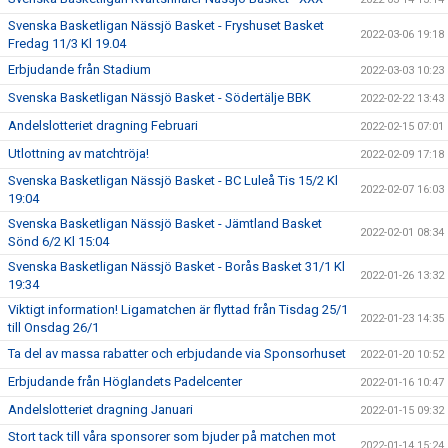
Svenska Basketligan Nässjö Basket - Fryshuset Basket
2022-03-06 19:18
Fredag 11/3 Kl 19.04
Erbjudande från Stadium
2022-03-03 10:23
Svenska Basketligan Nässjö Basket - Södertälje BBK
2022-02-22 13:43
Andelslotteriet dragning Februari
2022-02-15 07:01
Utlottning av matchtröja!
2022-02-09 17:18
Svenska Basketligan Nässjö Basket - BC Luleå Tis 15/2 Kl
2022-02-07 16:03
19:04
Svenska Basketligan Nässjö Basket - Jämtland Basket
2022-02-01 08:34
Sönd 6/2 Kl 15:04
Svenska Basketligan Nässjö Basket - Borås Basket 31/1 Kl
2022-01-26 13:32
19:34
Viktigt information! Ligamatchen är flyttad från Tisdag 25/1
2022-01-23 14:35
till Onsdag 26/1
Ta del av massa rabatter och erbjudande via Sponsorhuset
2022-01-20 10:52
Erbjudande från Höglandets Padelcenter
2022-01-16 10:47
Andelslotteriet dragning Januari
2022-01-15 09:32
Stort tack till våra sponsorer som bjuder på matchen mot
2022-01-14 15:24