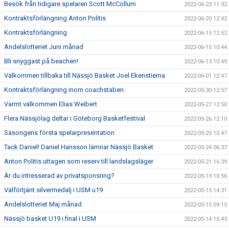
Besök från tidigare spelaren Scott McCollum
2022-06-23 11:32
Kontraktsförlängning Anton Politis
2022-06-20 12:42
Kontraktsförlängning
2022-06-15 12:52
Andelslotteriet Juni månad
2022-06-15 10:44
Bli snyggast på beachen!
2022-06-13 10:49
Välkommen tillbaka till Nässjö Basket Joel Ekenstierna
2022-06-01 12:47
Kontraktsförlängning inom coachstaben.
2022-05-30 12:57
Varmt välkommen Elias Weibert
2022-05-27 12:50
Flera Nässjölag deltar i Göteborg Basketfestival
2022-05-26 12:10
Säsongens första spelarpresentation
2022-05-25 10:47
Tack Daniel! Daniel Hansson lämnar Nässjö Basket
2022-05-24 06:37
Anton Politis uttagen som reserv till landslagsläger
2022-05-21 16:39
Är du intresserad av privatsponsring?
2022-05-19 10:56
Välförtjänt silvermedalj i USM u19
2022-05-15 14:31
Andelslotteriet Maj månad
2022-05-15 09:15
Nässjö basket U19 i final i USM
2022-05-14 15:43