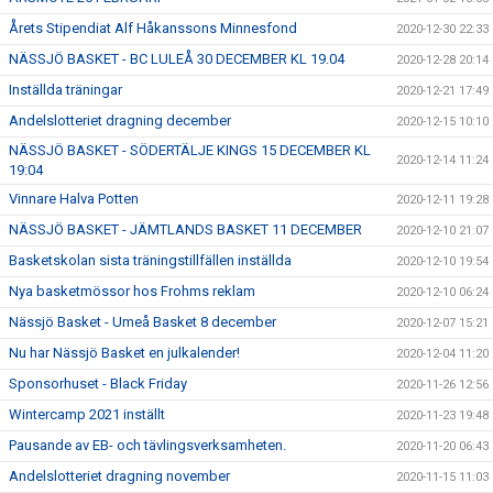
Årets Stipendiat Alf Håkanssons Minnesfond
2020-12-30 22:33
NÄSSJÖ BASKET - BC LULEÅ 30 DECEMBER KL 19.04
2020-12-28 20:14
Inställda träningar
2020-12-21 17:49
Andelslotteriet dragning december
2020-12-15 10:10
NÄSSJÖ BASKET - SÖDERTÄLJE KINGS 15 DECEMBER KL
2020-12-14 11:24
19:04
Vinnare Halva Potten
2020-12-11 19:28
NÄSSJÖ BASKET - JÄMTLANDS BASKET 11 DECEMBER
2020-12-10 21:07
Basketskolan sista träningstillfällen inställda
2020-12-10 19:54
Nya basketmössor hos Frohms reklam
2020-12-10 06:24
Nässjö Basket - Umeå Basket 8 december
2020-12-07 15:21
Nu har Nässjö Basket en julkalender!
2020-12-04 11:20
Sponsorhuset - Black Friday
2020-11-26 12:56
Wintercamp 2021 inställt
2020-11-23 19:48
Pausande av EB- och tävlingsverksamheten.
2020-11-20 06:43
Andelslotteriet dragning november
2020-11-15 11:03