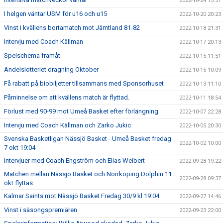
2022-10-24 15:57
I helgen väntar USM för u16 och u15
2022-10-20 20:23
Vinst i kvällens bortamatch mot Jämtland 81-82
2022-10-18 21:31
Intervju med Coach Källman
2022-10-17 20:13
Spelschema framåt
2022-10-15 11:51
Andelslotteriet dragning Oktober
2022-10-15 10:09
Få rabatt på biobiljetter tillsammans med Sponsorhuset
2022-10-13 11:10
Påminnelse om att kvällens match är flyttad.
2022-10-11 18:54
Förlust med 90-99 mot Umeå Basket efter förlängning
2022-10-07 22:28
Intervju med Coach Källman och Zarko Jukic
2022-10-05 20:30
Svenska Basketligan Nässjö Basket - Umeå Basket fredag
2022-10-02 10:00
7 okt 19:04
Intervjuer med Coach Engström och Elias Weibert
2022-09-28 19:22
Matchen mellan Nässjö Basket och Norrköping Dolphin 11
2022-09-28 09:37
okt flyttas.
Kalmar Saints mot Nässjö Basket Fredag 30/9 kl 19:04
2022-09-27 14:46
Vinst i säsongspremiären
2022-09-23 22:00