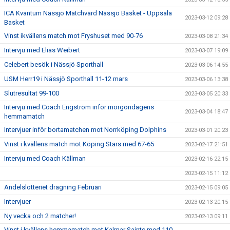
ICA Kvantum Nässjö Matchvärd Nässjö Basket - Uppsala
2023-03-12 09:28
Basket
Vinst ikvällens match mot Fryshuset med 90-76
2023-03-08 21:34
Intervju med Elias Weibert
2023-03-07 19:09
Celebert besök i Nässjö Sporthall
2023-03-06 14:55
USM Herr19 i Nässjö Sporthall 11-12 mars
2023-03-06 13:38
Slutresultat 99-100
2023-03-05 20:33
Intervju med Coach Engström inför morgondagens
2023-03-04 18:47
hemmamatch
Intervjuer inför bortamatchen mot Norrköping Dolphins
2023-03-01 20:23
Vinst i kvällens match mot Köping Stars med 67-65
2023-02-17 21:51
Intervju med Coach Källman
2023-02-16 22:15
2023-02-15 11:12
Andelslotteriet dragning Februari
2023-02-15 09:05
Intervjuer
2023-02-13 20:15
Ny vecka och 2 matcher!
2023-02-13 09:11
Vinst i kvällens hemmamatch mot Kalmar Saints med 110-