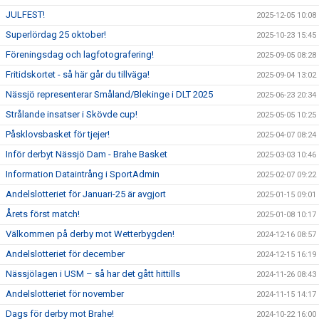
JULFEST!
2025-12-05 10:08
Superlördag 25 oktober!
2025-10-23 15:45
Föreningsdag och lagfotografering!
2025-09-05 08:28
Fritidskortet - så här går du tillväga!
2025-09-04 13:02
Nässjö representerar Småland/Blekinge i DLT 2025
2025-06-23 20:34
Strålande insatser i Skövde cup!
2025-05-05 10:25
Påsklovsbasket för tjejer!
2025-04-07 08:24
Inför derbyt Nässjö Dam - Brahe Basket
2025-03-03 10:46
Information Dataintrång i SportAdmin
2025-02-07 09:22
Andelslotteriet för Januari-25 är avgjort
2025-01-15 09:01
Årets först match!
2025-01-08 10:17
Välkommen på derby mot Wetterbygden!
2024-12-16 08:57
Andelslotteriet för december
2024-12-15 16:19
Nässjölagen i USM – så har det gått hittills
2024-11-26 08:43
Andelslotteriet för november
2024-11-15 14:17
Dags för derby mot Brahe!
2024-10-22 16:00