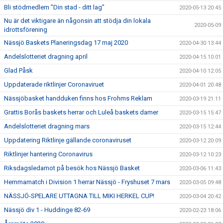
Bli stödmedlem ”Din stad - ditt lag”
2020-05-13 20:45
Nu är det viktigare än någonsin att stödja din lokala
2020-05-09
idrottsförening
Nässjö Baskets Planeringsdag 17 maj 2020
2020-04-30 13:44
Andelslotteriet dragning april
2020-04-15 10:01
Glad Påsk
2020-04-10 12:05
Uppdaterade riktlinjer Coronaviruet
2020-04-01 20:48
Nässjöbasket handduken finns hos Frohms Reklam
2020-03-19 21:11
Grattis Borås baskets herrar och Luleå baskets damer
2020-03-15 15:47
Andelslotteriet dragning mars
2020-03-15 12:44
Uppdatering Riktlinje gällande coronaviruset
2020-03-12 20:09
Riktlinjer hantering Coronavirus
2020-03-12 10:23
Riksdagsledamot på besök hos Nässjö Basket
2020-03-06 11:43
Hemmamatch i Division 1 herrar Nässjö - Fryshuset 7 mars
2020-03-05 09:48
NÄSSJÖ-SPELARE UTTAGNA TILL MIKI HERKEL CUP!
2020-03-04 20:42
Nässjö div 1 - Huddinge 82-69
2020-02-23 18:06