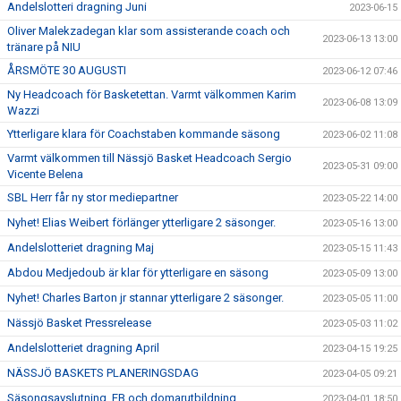
Andelslotteri dragning Juni
2023-06-15
Oliver Malekzadegan klar som assisterande coach och
2023-06-13 13:00
tränare på NIU
ÅRSMÖTE 30 AUGUSTI
2023-06-12 07:46
Ny Headcoach för Basketettan. Varmt välkommen Karim
2023-06-08 13:09
Wazzi
Ytterligare klara för Coachstaben kommande säsong
2023-06-02 11:08
Varmt välkommen till Nässjö Basket Headcoach Sergio
2023-05-31 09:00
Vicente Belena
SBL Herr får ny stor mediepartner
2023-05-22 14:00
Nyhet! Elias Weibert förlänger ytterligare 2 säsonger.
2023-05-16 13:00
Andelslotteriet dragning Maj
2023-05-15 11:43
Abdou Medjedoub är klar för ytterligare en säsong
2023-05-09 13:00
Nyhet! Charles Barton jr stannar ytterligare 2 säsonger.
2023-05-05 11:00
Nässjö Basket Pressrelease
2023-05-03 11:02
Andelslotteriet dragning April
2023-04-15 19:25
NÄSSJÖ BASKETS PLANERINGSDAG
2023-04-05 09:21
Säsongsavslutning, EB och domarutbildning
2023-04-01 18:50