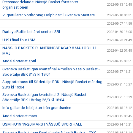
Pressmeddelande: Nässjö Basket förstärker
2022-05-13 12:45
organisationen
Vi gratulerar Norrköping Dolphins till Svenska Mästare
2022-05-10 06:31
2022-05-07 14:58
Dartaye Ruffin blir året center i SBL
2022-04-30 13:05
U19 i final four i SM
2022-04-23 21:49
NÄSSJÖ BASKETS PLANERINGSDAGAR 8 MAJ OCH 11
2022-04-22 07:45
MAJ
Andelslotteriet april
2022-04-15 08:51
Svenska Basketligan Kvartsfinal 4 mellan Nässjö Basket -
2022-03-27 16:21
Södertälje BBK 31/3 kl 19:04
Supporterbuss till Södertälje BBK - Nässjö Basket måndag
2022-03-21 13:27
28/3 kl 19:04
Svenska Basketligan kvartsfinal 2- Nässjö Basket -
2022-03-21 13:19
Södertälje BBK Lördag 26/3 Kl 18:04
Info gällande fribiljetter från grundserien
2022-03-15 15:12
Andelslotteriet mars
2022-03-15 08:45
USM HU19 19-20 MARS I NÄSSJÖ SPORTHALL
2022-03-14 13:21
Svenska Basketligan Kvartsfinaler Nässjö Basket - XXX
2022-03-14 13:14