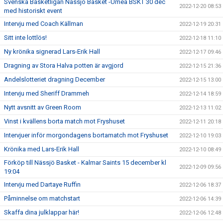
Svenska Basketligan Nässjö Basket -Umeå BSKT 30 dec
2022-12-20 08:53
med historiskt event
Intervju med Coach Källman
2022-12-19 20:31
Sitt inte lottlös!
2022-12-18 11:10
Ny krönika signerad Lars-Erik Hall
2022-12-17 09:46
Dragning av Stora Halva potten är avgjord
2022-12-15 21:36
Andelslotteriet dragning December
2022-12-15 13:00
Intervju med Sheriff Drammeh
2022-12-14 18:59
Nytt avsnitt av Green Room
2022-12-13 11:02
Vinst i kvällens borta match mot Fryshuset
2022-12-11 20:18
Intervjuer inför morgondagens bortamatch mot Fryshuset
2022-12-10 19:03
Krönika med Lars-Erik Hall
2022-12-10 08:49
Förköp till Nässjö Basket - Kalmar Saints 15 december kl
2022-12-09 09:56
19:04
Intervju med Dartaye Ruffin
2022-12-06 18:37
Påminnelse om matchstart
2022-12-06 14:39
Skaffa dina julklappar här!
2022-12-06 12:48