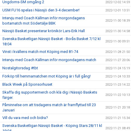
Ungdoms-SM omgång 2
2022-12-02 14:59
USM FU16 spelas i Nässjö den 3-4 december!
2022-12-01 13:51
Intervju med Coach Källman inför morgondagens
2022-11-30 18:39
bortamatch mot Södertälje BBK
Nässjö Basket presenterar krönikör Lars-Erik Hall
2022-11-30 14:58
Svenska Basketligan Nässjö Basket - Borås Basket 7/12 kl
2022-11-30 09:51
18:04
Vinst i kvällens match mot Köping med 81-74
2022-11-28 21:50
Intervju med Coach Källman inför morgondagens match
2022-11-27 20:06
Nostalgitorsdag #tbt
2022-11-24 15:19
Förköp till hemmamatchen mot Köping är i full gång!
2022-11-24 10:33
Black Week på Sponsorhuset
2022-11-23 14:22
Skaffa dig supportermerch och klä dig i Nässjö Baskets
2022-11-22 10:13
färger.
Påminnelse om att tisdagens match är framflyttad till 23
2022-11-21 20:18
Januari
Vill du vara med och bidra?
2022-11-21 15:34
Svenska Basketligan Nässjö Basket - Köping Stars 28/11 kl
2022-11-21 08:49
19:04.