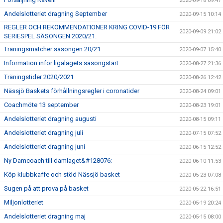
2020-09-18 09:47
Andelslotteriet dragning September
2020-09-15 10:14
REGLER OCH REKOMMENDATIONER KRING COVID-19 FÖR
2020-09-09 21:02
SERIESPEL SÄSONGEN 2020/21.
Träningsmatcher säsongen 20/21
2020-09-07 15:40
Information inför ligalagets säsongstart
2020-08-27 21:36
Träningstider 2020/2021
2020-08-26 12:42
Nässjö Baskets förhållningsregler i coronatider
2020-08-24 09:01
Coachmöte 13 september
2020-08-23 19:01
Andelslotteriet dragning augusti
2020-08-15 09:11
Andelslotteriet dragning juli
2020-07-15 07:52
Andelslotteriet dragning juni
2020-06-15 12:52
Ny Damcoach till damlaget&#128076;
2020-06-10 11:53
Köp klubbkaffe och stöd Nässjö basket
2020-05-23 07:08
Sugen på att prova på basket
2020-05-22 16:51
Miljonlotteriet
2020-05-19 20:24
Andelslotteriet dragning maj
2020-05-15 08:00