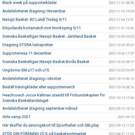
Black week på supporterkläder
2021-11-21 08:30
Andelslotteriet dragning i November
2021-11-15 10:04
Nässjö Basket- BC Luleå Tisdag 9/11
2021-11-04 15:51
Erbjudande bortamatch mot Norrköping 5/11
2021-11-01 10:26
Svenska Basketligan Nässjö Basket- Jämtland Basket
2021-10-30 09:03
Dragning STORA halvapotten
2021-10-29 20:27
Supporterresa 11 december
2021-10-26 17:37
Svenska Basketligan Nässjö Basket-Borås Basket
2021-10-25 08:17
Ungdoms-SM u17 och u15
2021-10-22 09:09
Andelslotteriet dragning i oktober
2021-10-15 06:15
Beställ träningkläder eller supportermerch
2021-10-14 08:16
Heachcoach Jocce Källman utsedd till Förbundskapten för
2021-10-13 12:36
Svenska Basketlandslaget
Andelslotteriet dragning september månad
2021-09-15 10:15
Girls camp 2021
2021-09-15
Här skaffar du säsongskort till Sporthallen och SBLplay
2021-09-13 11:02
STÖD DIN FÖRENING 25 % på basketsortimentet
2021-08-27 17:53