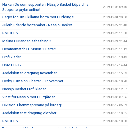
Nu kan Du som supporter i Nässjö Basket köpa dina
2019-12-03 09:40
Supporterprylar online!
Seger för Div 1 killarna borta mot Huddinge!
2019-12-01 20:30
Julerbjudande bortapaket - Nässjö Basket
2019-11-27 21:48
RM HU16
2019-11-26 11:38
Melina Curiander is the thing!!!
2019-11-24 21:44
Hemmamatch i Division 1 Herrar!
2019-11-20 11:12
Profilkläder
2019-11-18 13:43
USM HU-17
2019-11-17 14:44
Andelslotteri dragning november
2019-11-15 15:53
Derby i Division 1 herrar 13 november
2019-11-09 10:28
Nässjö Basket Profilkläder
2019-11-06 12:57
Vinst för Nässjö mot Djurgården
2019-11-06 07:36
Division 1 hemmapremiär på lördag!
2019-10-17 06:39
Andelslotteriet dragning oktober
2019-10-15 10:05
RM HU16
2019-10-09 18:58