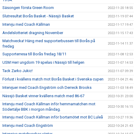
Säsongen första Green Room
2022-11-20 18:55
Slutresultat Borås Basket - Nässjö Basket
2022-11-19 07:44
Intervju med Coach Källman
2022-11-17 19:47
Andelslotteriet dragning November
2022-11-15 17:43
Matchvecka! Häng med supporterbussen till Borås på
2022-11-14 11:37
fredag
Supporterresa till Borås fredag 18/11
2022-11-08 12:53
USM Herr ungdom 19 spelas i Nässjö till helgen
2022-11-07 14:53
Tack Zarko Jukic!
2022-11-07 09:39
Förlust i kvällens match mot Borås Basket i Svenska cupen
2022-11-04 21:46
Intervjuer med Coach Engström och Derreck Brooks
2022-11-03 18:49
Nässjö Basket vinner kvällens match med 86-67
2022-10-31 23:00
Intervju med Coach Källman inför hemmamatchen mot
2022-10-30 16:15
Södertälje BBK i morgon måndag.
Intervju med Coach Källman inför bortamötet mot BC Luleå
2022-10-27 19:36
Intervju med Coach Engström
2022-10-24 21:43
Intensiva matchveckor väntar