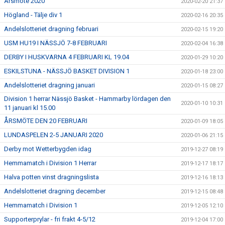
Årsmöte 2020
2020-02-20 21:37
Högland - Tälje div 1
2020-02-16 20:35
Andelslotteriet dragning februari
2020-02-15 19:20
USM HU19 I NÄSSJÖ 7-8 FEBRUARI
2020-02-04 16:38
DERBY I HUSKVARNA 4 FEBRUARI KL 19.04
2020-01-29 10:20
ESKILSTUNA - NÄSSJÖ BASKET DIVISION 1
2020-01-18 23:00
Andelslotteriet dragning januari
2020-01-15 08:27
Division 1 herrar Nässjö Basket - Hammarby lördagen den
2020-01-10 10:31
11 januari kl 15.00
ÅRSMÖTE DEN 20 FEBRUARI
2020-01-09 18:05
LUNDASPELEN 2-5 JANUARI 2020
2020-01-06 21:15
Derby mot Wetterbygden idag
2019-12-27 08:19
Hemmamatch i Division 1 Herrar
2019-12-17 18:17
Halva potten vinst dragningslista
2019-12-16 18:13
Andelslotteriet dragning december
2019-12-15 08:48
Hemmamatch i Division 1
2019-12-05 12:10
Supporterprylar - fri frakt 4-5/12
2019-12-04 17:00