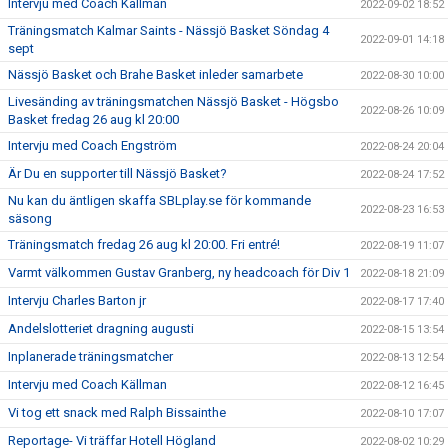
Intervju med Coach Källman
2022-09-02 18:52
Träningsmatch Kalmar Saints - Nässjö Basket Söndag 4
2022-09-01 14:18
sept
Nässjö Basket och Brahe Basket inleder samarbete
2022-08-30 10:00
Livesänding av träningsmatchen Nässjö Basket - Högsbo
2022-08-26 10:09
Basket fredag 26 aug kl 20:00
Intervju med Coach Engström
2022-08-24 20:04
Är Du en supporter till Nässjö Basket?
2022-08-24 17:52
Nu kan du äntligen skaffa SBLplay.se för kommande
2022-08-23 16:53
säsong
Träningsmatch fredag 26 aug kl 20:00. Fri entré!
2022-08-19 11:07
Varmt välkommen Gustav Granberg, ny headcoach för Div 1
2022-08-18 21:09
Intervju Charles Barton jr
2022-08-17 17:40
Andelslotteriet dragning augusti
2022-08-15 13:54
Inplanerade träningsmatcher
2022-08-13 12:54
Intervju med Coach Källman
2022-08-12 16:45
Vi tog ett snack med Ralph Bissainthe
2022-08-10 17:07
Reportage- Vi träffar Hotell Högland
2022-08-02 10:29