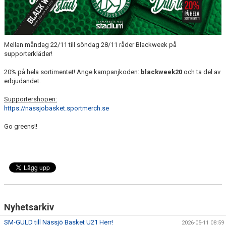
UNGDOMSSEKTIONEN
MEDIA
Mellan måndag 22/11 till söndag 28/11 råder Blackweek på
ALF HÅKANSSONS MINNESFOND
supporterkläder!
20% på hela sortimentet! Ange kampanjkoden:
blackweek20
och ta del av
erbjudandet.
Supportershopen:
https://nassjobasket.sportmerch.se
Go greens!!
Nyhetsarkiv
SM-GULD till Nässjö Basket U21 Herr!
2026-05-11 08:59