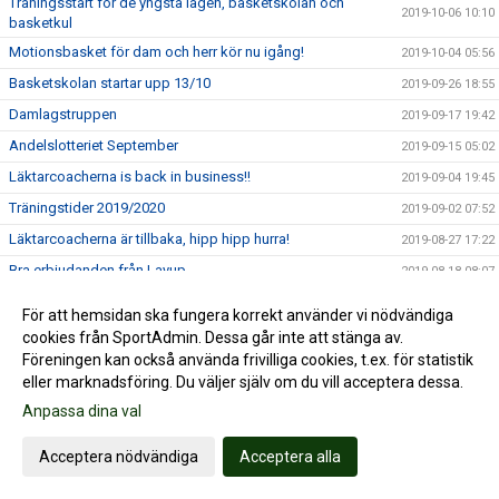
Träningsstart för de yngsta lagen, basketskolan och
2019-10-06 10:10
basketkul
Motionsbasket för dam och herr kör nu igång!
2019-10-04 05:56
Basketskolan startar upp 13/10
2019-09-26 18:55
Damlagstruppen
2019-09-17 19:42
Andelslotteriet September
2019-09-15 05:02
Läktarcoacherna is back in business!!
2019-09-04 19:45
Träningstider 2019/2020
2019-09-02 07:52
Läktarcoacherna är tillbaka, hipp hipp hurra!
2019-08-27 17:22
Bra erbjudanden från Layup
2019-08-18 08:07
Andelslotteriet augusti
2019-08-15 07:20
För att hemsidan ska fungera korrekt använder vi nödvändiga
Nässjöfostrade Alma Larsson & Tintin Henningson uttagna
cookies från SportAdmin. Dessa går inte att stänga av.
2019-07-31 23:29
till EM i Makedonien!!
Föreningen kan också använda frivilliga cookies, t.ex. för statistik
Andelslotteriet dragning juli
eller marknadsföring. Du väljer själv om du vill acceptera dessa.
2019-07-15 10:42
SÄSONGSKORT TILL NÄSSJÖ BASKETS HEMMAMATCHER I
Anpassa dina val
2019-07-08 09:47
BASKETLIGAN
Acceptera nödvändiga
Acceptera alla
David Höök kallad till U20 landslaget
2019-07-04 08:31
Hanna Klingberg uttagen till framtidslandslaget junior
2019-07-02 10:25