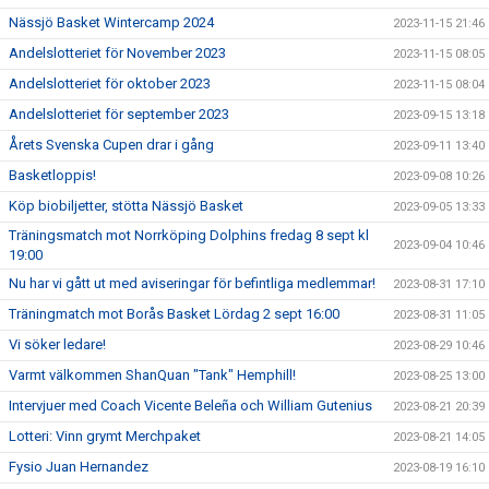
Nässjö Basket Wintercamp 2024
2023-11-15 21:46
Andelslotteriet för November 2023
2023-11-15 08:05
Andelslotteriet för oktober 2023
2023-11-15 08:04
Andelslotteriet för september 2023
2023-09-15 13:18
Årets Svenska Cupen drar i gång
2023-09-11 13:40
Basketloppis!
2023-09-08 10:26
Köp biobiljetter, stötta Nässjö Basket
2023-09-05 13:33
Träningsmatch mot Norrköping Dolphins fredag 8 sept kl
2023-09-04 10:46
19:00
Nu har vi gått ut med aviseringar för befintliga medlemmar!
2023-08-31 17:10
Träningmatch mot Borås Basket Lördag 2 sept 16:00
2023-08-31 11:05
Vi söker ledare!
2023-08-29 10:46
Varmt välkommen ShanQuan "Tank" Hemphill!
2023-08-25 13:00
Intervjuer med Coach Vicente Beleña och William Gutenius
2023-08-21 20:39
Lotteri: Vinn grymt Merchpaket
2023-08-21 14:05
Fysio Juan Hernandez
2023-08-19 16:10