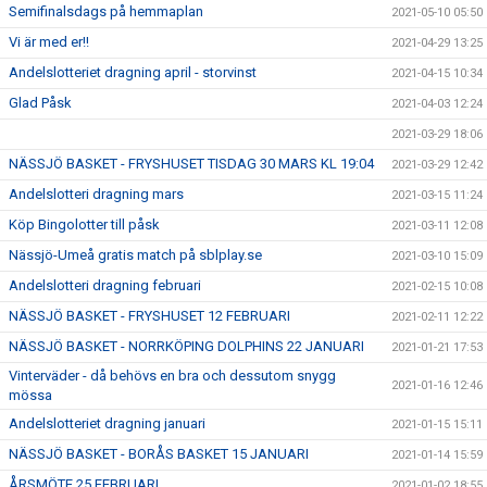
Semifinalsdags på hemmaplan
2021-05-10 05:50
Vi är med er!!
2021-04-29 13:25
Andelslotteriet dragning april - storvinst
2021-04-15 10:34
Glad Påsk
2021-04-03 12:24
2021-03-29 18:06
NÄSSJÖ BASKET - FRYSHUSET TISDAG 30 MARS KL 19:04
2021-03-29 12:42
Andelslotteri dragning mars
2021-03-15 11:24
Köp Bingolotter till påsk
2021-03-11 12:08
Nässjö-Umeå gratis match på sblplay.se
2021-03-10 15:09
Andelslotteri dragning februari
2021-02-15 10:08
NÄSSJÖ BASKET - FRYSHUSET 12 FEBRUARI
2021-02-11 12:22
NÄSSJÖ BASKET - NORRKÖPING DOLPHINS 22 JANUARI
2021-01-21 17:53
Vinterväder - då behövs en bra och dessutom snygg
2021-01-16 12:46
mössa
Andelslotteriet dragning januari
2021-01-15 15:11
NÄSSJÖ BASKET - BORÅS BASKET 15 JANUARI
2021-01-14 15:59
ÅRSMÖTE 25 FEBRUARI
2021-01-02 18:55