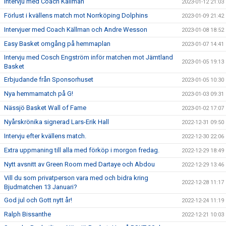
Intervju med Coach Källman
2023-01-12 21:03
Förlust i kvällens match mot Norrköping Dolphins
2023-01-09 21:42
Intervjuer med Coach Källman och Andre Wesson
2023-01-08 18:52
Easy Basket omgång på hemmaplan
2023-01-07 14:41
Intervju med Cosch Engström inför matchen mot Jämtland
2023-01-05 19:13
Basket
Erbjudande från Sponsorhuset
2023-01-05 10:30
Nya hemmamatch på G!
2023-01-03 09:31
Nässjö Basket Wall of Fame
2023-01-02 17:07
Nyårskrönika signerad Lars-Erik Hall
2022-12-31 09:50
Intervju efter kvällens match.
2022-12-30 22:06
Extra uppmaning till alla med förköp i morgon fredag.
2022-12-29 18:49
Nytt avsnitt av Green Room med Dartaye och Abdou
2022-12-29 13:46
Vill du som privatperson vara med och bidra kring
2022-12-28 11:17
Bjudmatchen 13 Januari?
God jul och Gott nytt år!
2022-12-24 11:19
Ralph Bissanthe
2022-12-21 10:03