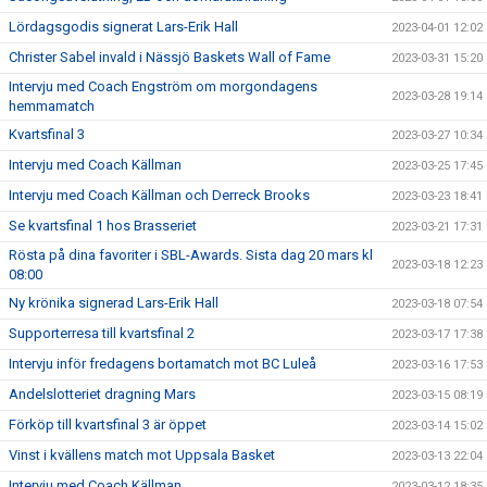
Lördagsgodis signerat Lars-Erik Hall
2023-04-01 12:02
Christer Sabel invald i Nässjö Baskets Wall of Fame
2023-03-31 15:20
Intervju med Coach Engström om morgondagens
2023-03-28 19:14
hemmamatch
Kvartsfinal 3
2023-03-27 10:34
Intervju med Coach Källman
2023-03-25 17:45
Intervju med Coach Källman och Derreck Brooks
2023-03-23 18:41
Se kvartsfinal 1 hos Brasseriet
2023-03-21 17:31
Rösta på dina favoriter i SBL-Awards. Sista dag 20 mars kl
2023-03-18 12:23
08:00
Ny krönika signerad Lars-Erik Hall
2023-03-18 07:54
Supporterresa till kvartsfinal 2
2023-03-17 17:38
Intervju inför fredagens bortamatch mot BC Luleå
2023-03-16 17:53
Andelslotteriet dragning Mars
2023-03-15 08:19
Förköp till kvartsfinal 3 är öppet
2023-03-14 15:02
Vinst i kvällens match mot Uppsala Basket
2023-03-13 22:04
Intervju med Coach Källman
2023-03-12 18:35