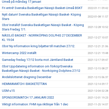
Umeå på måndag 17 januari
Fri entré! Svenska Basketligan Nässjö Basket-Umeå BSKT
2022-01-11 09:42
Nytt datum! Svenska Basketligan Nässjö Basket- Köping
2022-01-08 11:57
Stars
Obs! Inställd! Svenska Basketligan Nässjö Basket - Köping
2021-12-28 10:52
Stars Fredag 7/1.
NÄSSJÖ BASKET - NORRKÖPING DOLPHIS 27 DECEMBER
2021-12-27 10:07
KL 19.04
Obs! Ny information kring biljetter till matchen 27/12.
2021-12-21 21:06
Wintercamp 2022 inställt
2021-12-21 19:48
Gameday fredag 17/12 borta mot Jämtland Basket
2021-12-17 09:47
Obs! Uppdatering information om förköp!Svenska
2021-12-15 08:27
Basketligan Nässjö Basket - Norrköping Dolphins 27/12
Andelslotteriet dragning December
2021-12-15 06:37
HEMMAMATCH I BASKETETTAN
2021-12-14 09:17
USM u15
2021-12-04 02:28
SPONSORSMATCH 17 JANUARI 2022
2021-12-01 19:23
Viktigt information: FHM nya riktlinjer från 1 dec
2021-11-25 14:07