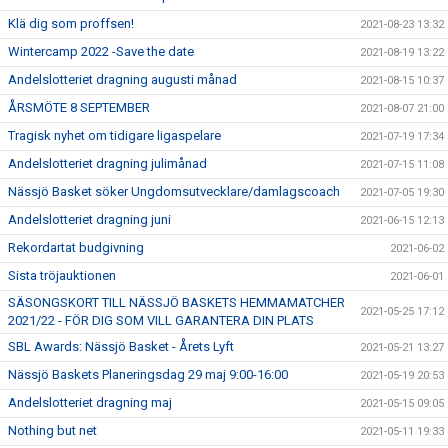
Klä dig som proffsen!
2021-08-23 13:32
Wintercamp 2022 -Save the date
2021-08-19 13:22
Andelslotteriet dragning augusti månad
2021-08-15 10:37
ÅRSMÖTE 8 SEPTEMBER
2021-08-07 21:00
Tragisk nyhet om tidigare ligaspelare
2021-07-19 17:34
Andelslotteriet dragning julimånad
2021-07-15 11:08
Nässjö Basket söker Ungdomsutvecklare/damlagscoach
2021-07-05 19:30
Andelslotteriet dragning juni
2021-06-15 12:13
Rekordartat budgivning
2021-06-02
Sista tröjauktionen
2021-06-01
SÄSONGSKORT TILL NÄSSJÖ BASKETS HEMMAMATCHER
2021-05-25 17:12
2021/22 - FÖR DIG SOM VILL GARANTERA DIN PLATS
SBL Awards: Nässjö Basket - Årets Lyft
2021-05-21 13:27
Nässjö Baskets Planeringsdag 29 maj 9:00-16:00
2021-05-19 20:53
Andelslotteriet dragning maj
2021-05-15 09:05
Nothing but net
2021-05-11 19:33