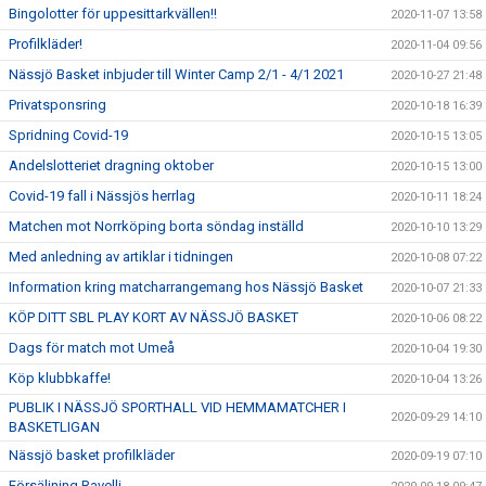
Bingolotter för uppesittarkvällen!!
2020-11-07 13:58
Profilkläder!
2020-11-04 09:56
Nässjö Basket inbjuder till Winter Camp 2/1 - 4/1 2021
2020-10-27 21:48
Privatsponsring
2020-10-18 16:39
Spridning Covid-19
2020-10-15 13:05
Andelslotteriet dragning oktober
2020-10-15 13:00
Covid-19 fall i Nässjös herrlag
2020-10-11 18:24
Matchen mot Norrköping borta söndag inställd
2020-10-10 13:29
Med anledning av artiklar i tidningen
2020-10-08 07:22
Information kring matcharrangemang hos Nässjö Basket
2020-10-07 21:33
KÖP DITT SBL PLAY KORT AV NÄSSJÖ BASKET
2020-10-06 08:22
Dags för match mot Umeå
2020-10-04 19:30
Köp klubbkaffe!
2020-10-04 13:26
PUBLIK I NÄSSJÖ SPORTHALL VID HEMMAMATCHER I
2020-09-29 14:10
BASKETLIGAN
Nässjö basket profilkläder
2020-09-19 07:10
Försäljning Ravelli