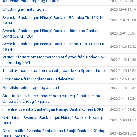
Andelslotteriet dragning Februari
2022-02-15 07:01
Utlottning av matchtröja!
2022-02-09 17:18
Svenska Basketligan Nässjö Basket - BC Luleå Tis 15/2 Kl
2022-02-07 16:03
19:04
Svenska Basketligan Nässjö Basket - Jämtland Basket
2022-02-01 08:34
Sönd 6/2 Kl 15:04
Svenska Basketligan Nässjö Basket - Borås Basket 31/1 Kl
2022-01-26 13:32
19:34
Viktigt information! Ligamatchen är flyttad från Tisdag 25/1
2022-01-23 14:35
till Onsdag 26/1
Ta del av massa rabatter och erbjudande via Sponsorhuset
2022-01-20 10:52
Erbjudande från Höglandets Padelcenter
2022-01-16 10:47
Andelslotteriet dragning Januari
2022-01-15 09:32
Stort tack till våra sponsorer som bjuder på matchen mot
2022-01-14 15:24
Umeå på måndag 17 januari
Fri entré! Svenska Basketligan Nässjö Basket-Umeå BSKT
2022-01-11 09:42
Nytt datum! Svenska Basketligan Nässjö Basket- Köping
2022-01-08 11:57
Stars
Obs! Inställd! Svenska Basketligan Nässjö Basket - Köping
2021-12-28 10:52
Stars Fredag 7/1.