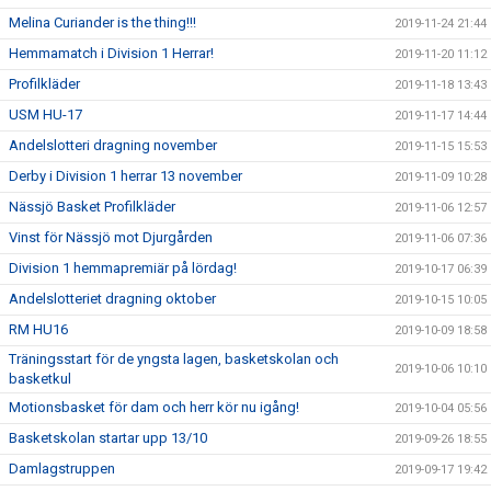
Melina Curiander is the thing!!!
2019-11-24 21:44
Hemmamatch i Division 1 Herrar!
2019-11-20 11:12
Profilkläder
2019-11-18 13:43
USM HU-17
2019-11-17 14:44
Andelslotteri dragning november
2019-11-15 15:53
Derby i Division 1 herrar 13 november
2019-11-09 10:28
Nässjö Basket Profilkläder
2019-11-06 12:57
Vinst för Nässjö mot Djurgården
2019-11-06 07:36
Division 1 hemmapremiär på lördag!
2019-10-17 06:39
Andelslotteriet dragning oktober
2019-10-15 10:05
RM HU16
2019-10-09 18:58
Träningsstart för de yngsta lagen, basketskolan och
2019-10-06 10:10
basketkul
Motionsbasket för dam och herr kör nu igång!
2019-10-04 05:56
Basketskolan startar upp 13/10
2019-09-26 18:55
Damlagstruppen
2019-09-17 19:42