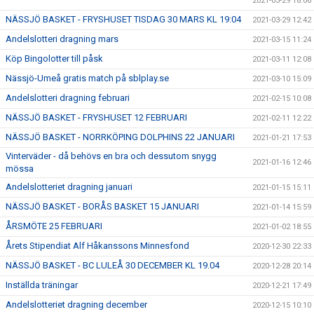
2021-03-29 18:06
NÄSSJÖ BASKET - FRYSHUSET TISDAG 30 MARS KL 19:04
2021-03-29 12:42
Andelslotteri dragning mars
2021-03-15 11:24
Köp Bingolotter till påsk
2021-03-11 12:08
Nässjö-Umeå gratis match på sblplay.se
2021-03-10 15:09
Andelslotteri dragning februari
2021-02-15 10:08
NÄSSJÖ BASKET - FRYSHUSET 12 FEBRUARI
2021-02-11 12:22
NÄSSJÖ BASKET - NORRKÖPING DOLPHINS 22 JANUARI
2021-01-21 17:53
Vinterväder - då behövs en bra och dessutom snygg
2021-01-16 12:46
mössa
Andelslotteriet dragning januari
2021-01-15 15:11
NÄSSJÖ BASKET - BORÅS BASKET 15 JANUARI
2021-01-14 15:59
ÅRSMÖTE 25 FEBRUARI
2021-01-02 18:55
Årets Stipendiat Alf Håkanssons Minnesfond
2020-12-30 22:33
NÄSSJÖ BASKET - BC LULEÅ 30 DECEMBER KL 19.04
2020-12-28 20:14
Inställda träningar
2020-12-21 17:49
Andelslotteriet dragning december
2020-12-15 10:10