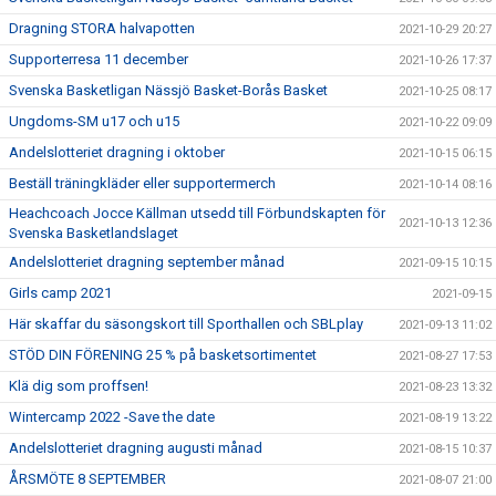
Dragning STORA halvapotten
2021-10-29 20:27
Supporterresa 11 december
2021-10-26 17:37
Svenska Basketligan Nässjö Basket-Borås Basket
2021-10-25 08:17
Ungdoms-SM u17 och u15
2021-10-22 09:09
Andelslotteriet dragning i oktober
2021-10-15 06:15
Beställ träningkläder eller supportermerch
2021-10-14 08:16
Heachcoach Jocce Källman utsedd till Förbundskapten för
2021-10-13 12:36
Svenska Basketlandslaget
Andelslotteriet dragning september månad
2021-09-15 10:15
Girls camp 2021
2021-09-15
Här skaffar du säsongskort till Sporthallen och SBLplay
2021-09-13 11:02
STÖD DIN FÖRENING 25 % på basketsortimentet
2021-08-27 17:53
Klä dig som proffsen!
2021-08-23 13:32
Wintercamp 2022 -Save the date
2021-08-19 13:22
Andelslotteriet dragning augusti månad
2021-08-15 10:37
ÅRSMÖTE 8 SEPTEMBER
2021-08-07 21:00