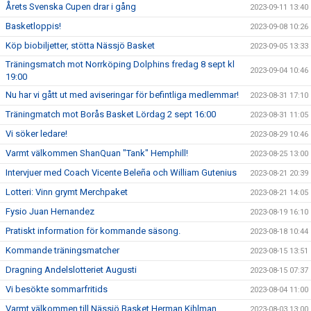
Årets Svenska Cupen drar i gång
2023-09-11 13:40
Basketloppis!
2023-09-08 10:26
Köp biobiljetter, stötta Nässjö Basket
2023-09-05 13:33
Träningsmatch mot Norrköping Dolphins fredag 8 sept kl
2023-09-04 10:46
19:00
Nu har vi gått ut med aviseringar för befintliga medlemmar!
2023-08-31 17:10
Träningmatch mot Borås Basket Lördag 2 sept 16:00
2023-08-31 11:05
Vi söker ledare!
2023-08-29 10:46
Varmt välkommen ShanQuan "Tank" Hemphill!
2023-08-25 13:00
Intervjuer med Coach Vicente Beleña och William Gutenius
2023-08-21 20:39
Lotteri: Vinn grymt Merchpaket
2023-08-21 14:05
Fysio Juan Hernandez
2023-08-19 16:10
Pratiskt information för kommande säsong.
2023-08-18 10:44
Kommande träningsmatcher
2023-08-15 13:51
Dragning Andelslotteriet Augusti
2023-08-15 07:37
Vi besökte sommarfritids
2023-08-04 11:00
Varmt välkommen till Nässjö Basket Herman Kihlman
2023-08-03 13:00