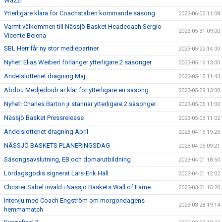
Wazzi
Ytterligare klara för Coachstaben kommande säsong
2023-06-02 11:08
Varmt välkommen till Nässjö Basket Headcoach Sergio
2023-05-31 09:00
Vicente Belena
SBL Herr får ny stor mediepartner
2023-05-22 14:00
Nyhet! Elias Weibert förlänger ytterligare 2 säsonger.
2023-05-16 13:00
Andelslotteriet dragning Maj
2023-05-15 11:43
Abdou Medjedoub är klar för ytterligare en säsong
2023-05-09 13:00
Nyhet! Charles Barton jr stannar ytterligare 2 säsonger.
2023-05-05 11:00
Nässjö Basket Pressrelease
2023-05-03 11:02
Andelslotteriet dragning April
2023-04-15 19:25
NÄSSJÖ BASKETS PLANERINGSDAG
2023-04-05 09:21
Säsongsavslutning, EB och domarutbildning
2023-04-01 18:50
Lördagsgodis signerat Lars-Erik Hall
2023-04-01 12:02
Christer Sabel invald i Nässjö Baskets Wall of Fame
2023-03-31 15:20
Intervju med Coach Engström om morgondagens
2023-03-28 19:14
hemmamatch