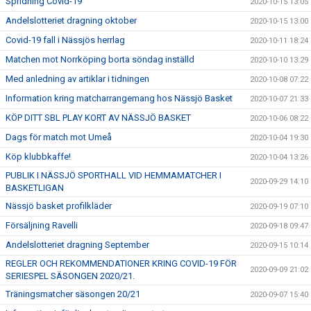
Spridning Covid-19
2020-10-15 13:05
Andelslotteriet dragning oktober
2020-10-15 13:00
Covid-19 fall i Nässjös herrlag
2020-10-11 18:24
Matchen mot Norrköping borta söndag inställd
2020-10-10 13:29
Med anledning av artiklar i tidningen
2020-10-08 07:22
Information kring matcharrangemang hos Nässjö Basket
2020-10-07 21:33
KÖP DITT SBL PLAY KORT AV NÄSSJÖ BASKET
2020-10-06 08:22
Dags för match mot Umeå
2020-10-04 19:30
Köp klubbkaffe!
2020-10-04 13:26
PUBLIK I NÄSSJÖ SPORTHALL VID HEMMAMATCHER I
2020-09-29 14:10
BASKETLIGAN
Nässjö basket profilkläder
2020-09-19 07:10
Försäljning Ravelli
2020-09-18 09:47
Andelslotteriet dragning September
2020-09-15 10:14
REGLER OCH REKOMMENDATIONER KRING COVID-19 FÖR
2020-09-09 21:02
SERIESPEL SÄSONGEN 2020/21.
Träningsmatcher säsongen 20/21
2020-09-07 15:40