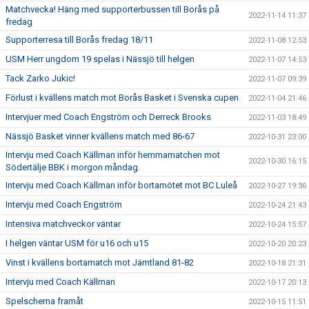
Matchvecka! Häng med supporterbussen till Borås på
2022-11-14 11:37
fredag
Supporterresa till Borås fredag 18/11
2022-11-08 12:53
USM Herr ungdom 19 spelas i Nässjö till helgen
2022-11-07 14:53
Tack Zarko Jukic!
2022-11-07 09:39
Förlust i kvällens match mot Borås Basket i Svenska cupen
2022-11-04 21:46
Intervjuer med Coach Engström och Derreck Brooks
2022-11-03 18:49
Nässjö Basket vinner kvällens match med 86-67
2022-10-31 23:00
Intervju med Coach Källman inför hemmamatchen mot
2022-10-30 16:15
Södertälje BBK i morgon måndag.
Intervju med Coach Källman inför bortamötet mot BC Luleå
2022-10-27 19:36
Intervju med Coach Engström
2022-10-24 21:43
Intensiva matchveckor väntar
2022-10-24 15:57
I helgen väntar USM för u16 och u15
2022-10-20 20:23
Vinst i kvällens bortamatch mot Jämtland 81-82
2022-10-18 21:31
Intervju med Coach Källman
2022-10-17 20:13
Spelschema framåt
2022-10-15 11:51