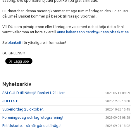
säsong, dvs sponsorer bjuder publiken på gratis inträde.
UNGDOMSSEKTIONEN
Bjudmatchen denna säsong kommer att äga rum
måndagen den 17 januari
då Umeå Basket kommer på besök till Nässjö Sporthall!
MEDIA
Vill DU som privatperson eller företagare vara med och stödja detta är ni
ALF HÅKANSSONS MINNESFOND
varmt välkomna att höra av er till
anna.hakansson.cantby@nassjobasket.se
Se
blankett
för ytterligare information!
GO GREENS!!!
Nyhetsarkiv
SM-GULD till Nässjö Basket U21 Herr!
2026-05-11 08:59
JULFEST!
2025-12-05 10:08
Superlördag 25 oktober!
2025-10-23 15:45
Föreningsdag och lagfotografering!
2025-09-05 08:28
Fritidskortet - så här går du tillväga!
2025-09-04 13:02