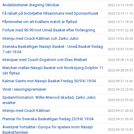
Andelslotteriet dragning Oktober
2022-10-15 10:09
Få rabatt på biobiljetter tillsammans med Sponsorhuset
2022-10-13 11:10
Påminnelse om att kvällens match är flyttad.
2022-10-11 18:54
Förlust med 90-99 mot Umeå Basket efter förlängning
2022-10-07 22:28
Intervju med Coach Källman och Zarko Jukic
2022-10-05 20:30
Svenska Basketligan Nässjö Basket - Umeå Basket fredag
2022-10-02 10:00
7 okt 19:04
Intervjuer med Coach Engström och Elias Weibert
2022-09-28 19:22
Matchen mellan Nässjö Basket och Norrköping Dolphin 11
2022-09-28 09:37
okt flyttas.
Kalmar Saints mot Nässjö Basket Fredag 30/9 kl 19:04
2022-09-27 14:46
Vinst i säsongspremiären
2022-09-23 22:00
Spelarinformation: Willie Atwood skadad, Zarko Jukic
2022-09-23 09:56
ersätter
Intervju med Coach Källman
2022-09-21 20:53
Premiär för Svenska Basketligan fredag 23/9 kl 19:04
2022-09-21 09:33
Äventyret fortsätter i Europa för spelare inom Nässjö
2022-09-18 10:41
Basketfamiljen.