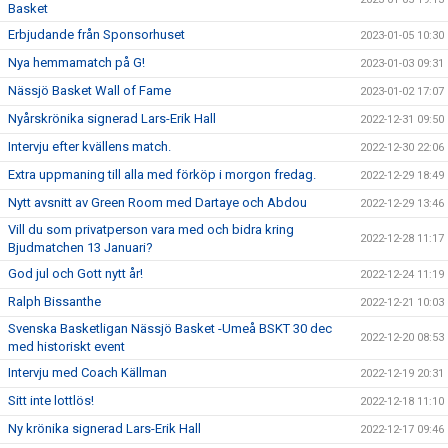
Basket
Erbjudande från Sponsorhuset
2023-01-05 10:30
Nya hemmamatch på G!
2023-01-03 09:31
Nässjö Basket Wall of Fame
2023-01-02 17:07
Nyårskrönika signerad Lars-Erik Hall
2022-12-31 09:50
Intervju efter kvällens match.
2022-12-30 22:06
Extra uppmaning till alla med förköp i morgon fredag.
2022-12-29 18:49
Nytt avsnitt av Green Room med Dartaye och Abdou
2022-12-29 13:46
Vill du som privatperson vara med och bidra kring
2022-12-28 11:17
Bjudmatchen 13 Januari?
God jul och Gott nytt år!
2022-12-24 11:19
Ralph Bissanthe
2022-12-21 10:03
Svenska Basketligan Nässjö Basket -Umeå BSKT 30 dec
2022-12-20 08:53
med historiskt event
Intervju med Coach Källman
2022-12-19 20:31
Sitt inte lottlös!
2022-12-18 11:10
Ny krönika signerad Lars-Erik Hall
2022-12-17 09:46