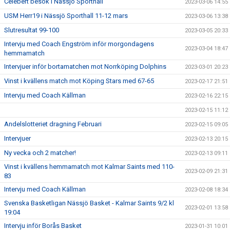
Celebert besök i Nässjö Sporthall
2023-03-06 14:55
USM Herr19 i Nässjö Sporthall 11-12 mars
2023-03-06 13:38
Slutresultat 99-100
2023-03-05 20:33
Intervju med Coach Engström inför morgondagens
2023-03-04 18:47
hemmamatch
Intervjuer inför bortamatchen mot Norrköping Dolphins
2023-03-01 20:23
Vinst i kvällens match mot Köping Stars med 67-65
2023-02-17 21:51
Intervju med Coach Källman
2023-02-16 22:15
2023-02-15 11:12
Andelslotteriet dragning Februari
2023-02-15 09:05
Intervjuer
2023-02-13 20:15
Ny vecka och 2 matcher!
2023-02-13 09:11
Vinst i kvällens hemmamatch mot Kalmar Saints med 110-
2023-02-09 21:31
83
Intervju med Coach Källman
2023-02-08 18:34
Svenska Basketligan Nässjö Basket - Kalmar Saints 9/2 kl
2023-02-01 13:58
19:04
Intervju inför Borås Basket
2023-01-31 10:01