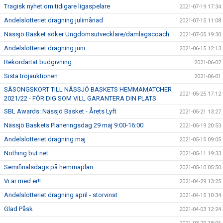
Tragisk nyhet om tidigare ligaspelare
2021-07-19 17:34
Andelslotteriet dragning julimånad
2021-07-15 11:08
Nässjö Basket söker Ungdomsutvecklare/damlagscoach
2021-07-05 19:30
Andelslotteriet dragning juni
2021-06-15 12:13
Rekordartat budgivning
2021-06-02
Sista tröjauktionen
2021-06-01
SÄSONGSKORT TILL NÄSSJÖ BASKETS HEMMAMATCHER
2021-05-25 17:12
2021/22 - FÖR DIG SOM VILL GARANTERA DIN PLATS
SBL Awards: Nässjö Basket - Årets Lyft
2021-05-21 13:27
Nässjö Baskets Planeringsdag 29 maj 9:00-16:00
2021-05-19 20:53
Andelslotteriet dragning maj
2021-05-15 09:05
Nothing but net
2021-05-11 19:33
Semifinalsdags på hemmaplan
2021-05-10 05:50
Vi är med er!!
2021-04-29 13:25
Andelslotteriet dragning april - storvinst
2021-04-15 10:34
Glad Påsk
2021-04-03 12:24