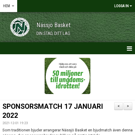
HEM
LOGGA IN
Nässjö Basket
DIN STAD, DITT LAG
HEM
NYHETER
OM KLUBBEN
KALENDER
SPONSORSMATCH 17 JANUARI
<
>
VÅRA LAG/TRÄNARE
2022
2021-12-01 19:23
MEDLEMSKAP
Som traditionen bjuder arrangerar Nässjö Basket en bjudmatch även denna