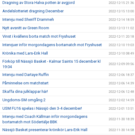
Dragning av Stora Halva potten är avgjord
2022-12-15 21:36
Andelslotteriet dragning December
2022-12-15 13:00
Intervju med Sheriff Drammeh
2022-12-14 18:59
Nytt avsnitt av Green Room
2022-12-13 11:02
Vinst i kvällens borta match mot Fryshuset
2022-12-11 20:18
Intervjuer inför morgondagens bortamatch mot Fryshuset
2022-12-10 19:03
Krönika med Lars-Erik Hall
2022-12-10 08:49
Förköp till Nässjö Basket - Kalmar Saints 15 december kl
2022-12-09 09:56
19:04
Intervju med Dartaye Ruffin
2022-12-06 18:37
Påminnelse om matchstart
2022-12-06 14:39
Skaffa dina julklappar här!
2022-12-06 12:48
Ungdoms-SM omgång 2
2022-12-02 14:59
USM FU16 spelas i Nässjö den 3-4 december!
2022-12-01 13:51
Intervju med Coach Källman inför morgondagens
2022-11-30 18:39
bortamatch mot Södertälje BBK
Nässjö Basket presenterar krönikör Lars-Erik Hall
2022-11-30 14:58