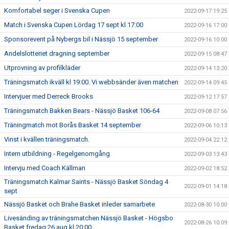
Komfortabel seger i Svenska Cupen
2022-09-17 19:25
Match i Svenska Cupen Lördag 17 sept kl 17:00
2022-09-16 17:00
Sponsorevent på Nybergs bil i Nässjö 15 september
2022-09-16 10:00
Andelslotteriet dragning september
2022-09-15 08:47
Utprovning av profilkläder
2022-09-14 13:20
Träningsmatch ikväll kl 19:00. Vi webbsänder även matchen
2022-09-14 09:45
Intervjuer med Derreck Brooks
2022-09-12 17:57
Träningsmatch Bakken Bears - Nässjö Basket 106-64
2022-09-08 07:56
Träningmatch mot Borås Basket 14 september
2022-09-06 10:13
Vinst i kvällen träningsmatch.
2022-09-04 22:12
Intern utbildning - Regelgenomgång
2022-09-03 13:43
Intervju med Coach Källman
2022-09-02 18:52
Träningsmatch Kalmar Saints - Nässjö Basket Söndag 4
2022-09-01 14:18
sept
Nässjö Basket och Brahe Basket inleder samarbete
2022-08-30 10:00
Livesänding av träningsmatchen Nässjö Basket - Högsbo
2022-08-26 10:09
Basket fredag 26 aug kl 20:00