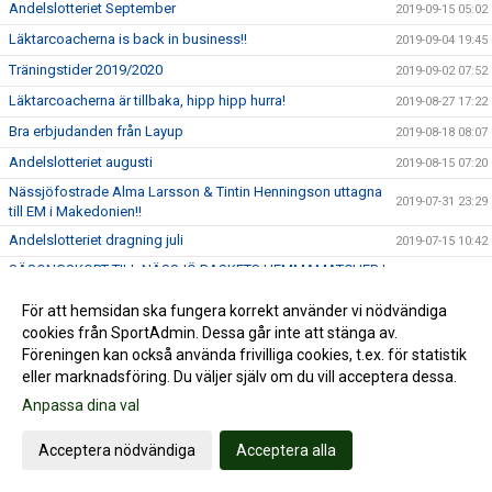
Andelslotteriet September
2019-09-15 05:02
Läktarcoacherna is back in business!!
2019-09-04 19:45
Träningstider 2019/2020
2019-09-02 07:52
Läktarcoacherna är tillbaka, hipp hipp hurra!
2019-08-27 17:22
Bra erbjudanden från Layup
2019-08-18 08:07
Andelslotteriet augusti
2019-08-15 07:20
Nässjöfostrade Alma Larsson & Tintin Henningson uttagna
2019-07-31 23:29
till EM i Makedonien!!
Andelslotteriet dragning juli
2019-07-15 10:42
SÄSONGSKORT TILL NÄSSJÖ BASKETS HEMMAMATCHER I
2019-07-08 09:47
BASKETLIGAN
För att hemsidan ska fungera korrekt använder vi nödvändiga
David Höök kallad till U20 landslaget
2019-07-04 08:31
cookies från SportAdmin. Dessa går inte att stänga av.
Hanna Klingberg uttagen till framtidslandslaget junior
2019-07-02 10:25
Föreningen kan också använda frivilliga cookies, t.ex. för statistik
eller marknadsföring. Du väljer själv om du vill acceptera dessa.
Nässjöfostrade Veronika Mirkovic uttagen till landslaget
2019-07-02 10:12
Anpassa dina val
Melina Curiander uttagen till EM i landslaget
2019-07-01 15:56
Alma Larsson & Tintin Henningson nordiska mästare med
Acceptera nödvändiga
Acceptera alla
2019-06-30 23:16
DU-16 landslaget
Teckna ditt säsongskort SBLplay.se hos Nässjö Basket
2019-06-24 07:59