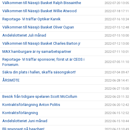
Välkommen till Nässjö Basket Ralph Bissainthe
2022-07-20 13:05
Välkommen till Nässjö Basket Willie Atwood
2022-07-18 17:11
Reportage- Vi träffar Optiker Karvik
2022-07-16 10:24
Välkommen till Nässjö Basket Oliver Cupan
2022-07-15 12:48
Andelslotteriet Juli månad
2022-07-15 10:00
Välkommen till Nässjö Basket Charles Barton jr
2022-07-12 13:00
MAX hamburgare är ny samarbetspartner
2022-07-11 10:01
Reportage- Vi träffar sponsorer, först ut är CEOS i
2022-07-05 11:10
Forserum.
Säkra din plats i hallen, skaffa säsongskort!
2022-07-04 09:47
ÅRSMÖTE
2022-06-28 14:41
2022-06-27 15:00
Besök från tidigare spelaren Scott McCollum
2022-06-23 11:32
Kontraktsförlängning Anton Politis
2022-06-20 12:42
Kontraktsförlängning
2022-06-15 12:52
Andelslotteriet Juni månad
2022-06-15 10:44
Bli snyggast på beachen!
2022-06-13 10:49