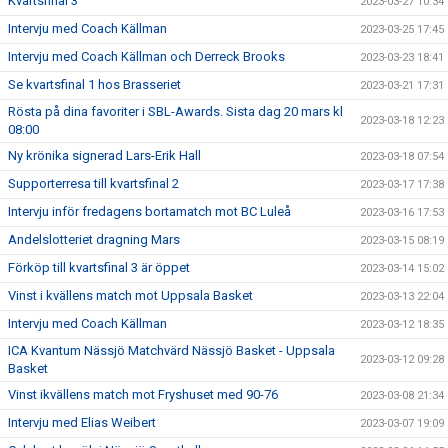
Kvartsfinal 3
2023-03-27 10:34
Intervju med Coach Källman
2023-03-25 17:45
Intervju med Coach Källman och Derreck Brooks
2023-03-23 18:41
Se kvartsfinal 1 hos Brasseriet
2023-03-21 17:31
Rösta på dina favoriter i SBL-Awards. Sista dag 20 mars kl
2023-03-18 12:23
08:00
Ny krönika signerad Lars-Erik Hall
2023-03-18 07:54
Supporterresa till kvartsfinal 2
2023-03-17 17:38
Intervju inför fredagens bortamatch mot BC Luleå
2023-03-16 17:53
Andelslotteriet dragning Mars
2023-03-15 08:19
Förköp till kvartsfinal 3 är öppet
2023-03-14 15:02
Vinst i kvällens match mot Uppsala Basket
2023-03-13 22:04
Intervju med Coach Källman
2023-03-12 18:35
ICA Kvantum Nässjö Matchvärd Nässjö Basket - Uppsala
2023-03-12 09:28
Basket
Vinst ikvällens match mot Fryshuset med 90-76
2023-03-08 21:34
Intervju med Elias Weibert
2023-03-07 19:09