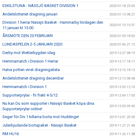
ESKILSTUNA - NÄSSJÖ BASKET DIVISION 1
2020-01-18 23:00
Andelslotteriet dragning januari
2020-01-15 08:27
Division 1 herrar Nässjö Basket - Hammarby lördagen den
2020-01-10 10:31
11 januari kl 15.00
ÅRSMÖTE DEN 20 FEBRUARI
2020-01-09 18:05
LUNDASPELEN 2-5 JANUARI 2020
2020-01-06 21:15
Derby mot Wetterbygden idag
2019-12-27 08:19
Hemmamatch i Division 1 Herrar
2019-12-17 18:17
Halva potten vinst dragningslista
2019-12-16 18:13
Andelslotteriet dragning december
2019-12-15 08:48
Hemmamatch i Division 1
2019-12-05 12:10
Supporterprylar - fri frakt 4-5/12
2019-12-04 17:00
Nu kan Du som supporter i Nässjö Basket köpa dina
2019-12-03 09:40
Supporterprylar online!
Seger för Div 1 killarna borta mot Huddinge!
2019-12-01 20:30
Julerbjudande bortapaket - Nässjö Basket
2019-11-27 21:48
RM HU16
2019-11-26 11:38