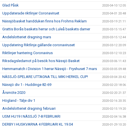
Glad Påsk
2020-04-10 12:05
Uppdaterade riktlinjer Coronaviruet
2020-04-01 20:48
Nässjöbasket handduken finns hos Frohms Reklam
2020-03-19 21:11
Grattis Borås baskets herrar och Luleå baskets damer
2020-03-15 15:47
Andelslotteriet dragning mars
2020-03-15 12:44
Uppdatering Riktlinje gällande coronaviruset
2020-03-12 20:09
Riktlinjer hantering Coronavirus
2020-03-12 10:23
Riksdagsledamot på besök hos Nässjö Basket
2020-03-06 11:43
Hemmamatch i Division 1 herrar Nässjö - Fryshuset 7 mars
2020-03-05 09:48
NÄSSJÖ-SPELARE UTTAGNA TILL MIKI HERKEL CUP!
2020-03-04 20:42
Nässjö div 1 - Huddinge 82-69
2020-02-23 18:06
Årsmöte 2020
2020-02-20 21:37
Högland - Tälje div 1
2020-02-16 20:35
Andelslotteriet dragning februari
2020-02-15 19:20
USM HU19 I NÄSSJÖ 7-8 FEBRUARI
2020-02-04 16:38
DERBY I HUSKVARNA 4 FEBRUARI KL 19.04
2020-01-29 10:20