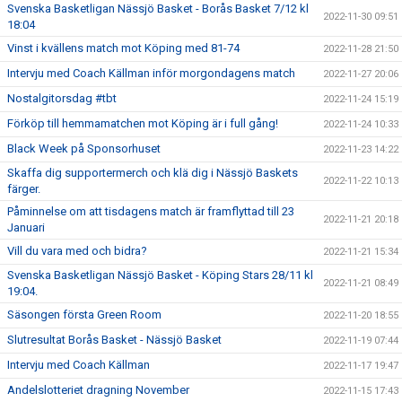
Svenska Basketligan Nässjö Basket - Borås Basket 7/12 kl
2022-11-30 09:51
18:04
Vinst i kvällens match mot Köping med 81-74
2022-11-28 21:50
Intervju med Coach Källman inför morgondagens match
2022-11-27 20:06
Nostalgitorsdag #tbt
2022-11-24 15:19
Förköp till hemmamatchen mot Köping är i full gång!
2022-11-24 10:33
Black Week på Sponsorhuset
2022-11-23 14:22
Skaffa dig supportermerch och klä dig i Nässjö Baskets
2022-11-22 10:13
färger.
Påminnelse om att tisdagens match är framflyttad till 23
2022-11-21 20:18
Januari
Vill du vara med och bidra?
2022-11-21 15:34
Svenska Basketligan Nässjö Basket - Köping Stars 28/11 kl
2022-11-21 08:49
19:04.
Säsongen första Green Room
2022-11-20 18:55
Slutresultat Borås Basket - Nässjö Basket
2022-11-19 07:44
Intervju med Coach Källman
2022-11-17 19:47
Andelslotteriet dragning November
2022-11-15 17:43