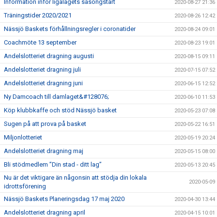
Information inför ligalagets säsongstart
2020-08-27 21:36
Träningstider 2020/2021
2020-08-26 12:42
Nässjö Baskets förhållningsregler i coronatider
2020-08-24 09:01
Coachmöte 13 september
2020-08-23 19:01
Andelslotteriet dragning augusti
2020-08-15 09:11
Andelslotteriet dragning juli
2020-07-15 07:52
Andelslotteriet dragning juni
2020-06-15 12:52
Ny Damcoach till damlaget&#128076;
2020-06-10 11:53
Köp klubbkaffe och stöd Nässjö basket
2020-05-23 07:08
Sugen på att prova på basket
2020-05-22 16:51
Miljonlotteriet
2020-05-19 20:24
Andelslotteriet dragning maj
2020-05-15 08:00
Bli stödmedlem ”Din stad - ditt lag”
2020-05-13 20:45
Nu är det viktigare än någonsin att stödja din lokala
2020-05-09
idrottsförening
Nässjö Baskets Planeringsdag 17 maj 2020
2020-04-30 13:44
Andelslotteriet dragning april
2020-04-15 10:01