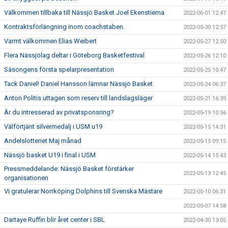
Välkommen tillbaka till Nässjö Basket Joel Ekenstierna
2022-06-01 12:47
Kontraktsförlängning inom coachstaben.
2022-05-30 12:57
Varmt välkommen Elias Weibert
2022-05-27 12:50
Flera Nässjölag deltar i Göteborg Basketfestival
2022-05-26 12:10
Säsongens första spelarpresentation
2022-05-25 10:47
Tack Daniel! Daniel Hansson lämnar Nässjö Basket
2022-05-24 06:37
Anton Politis uttagen som reserv till landslagsläger
2022-05-21 16:39
Är du intresserad av privatsponsring?
2022-05-19 10:56
Välförtjänt silvermedalj i USM u19
2022-05-15 14:31
Andelslotteriet Maj månad
2022-05-15 09:15
Nässjö basket U19 i final i USM
2022-05-14 15:43
Pressmeddelande: Nässjö Basket förstärker
2022-05-13 12:45
organisationen
Vi gratulerar Norrköping Dolphins till Svenska Mästare
2022-05-10 06:31
2022-05-07 14:58
Dartaye Ruffin blir året center i SBL
2022-04-30 13:05