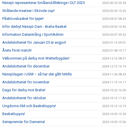
Nässjö representerar Småland/Blekinge i DLT 2025
2025-06-23 20:34
Strålande insatser i Skövde cup!
2025-05-05 10:25
Påsklovsbasket för tjejer!
2025-04-07 08:24
Inför derbyt Nässjö Dam - Brahe Basket
2025-03-03 10:46
Information Dataintrång i SportAdmin
2025-02-07 09:22
Andelslotteriet för Januari-25 är avgjort
2025-01-15 09:01
Årets först match!
2025-01-08 10:17
Välkommen på derby mot Wetterbygden!
2024-12-16 08:57
Andelslotteriet för december
2024-12-15 16:19
Nässjölagen i USM – så har det gått hittills
2024-11-26 08:43
Andelslotteriet för november
2024-11-15 14:17
Dags för derby mot Brahe!
2024-10-22 16:00
Andelslotteriet för oktober
2024-10-15 17:42
Ungdoms-SM och Basketloppis!
2024-10-15 10:19
Basketloppis!
2024-10-09 15:39
Seriepremiär för Damerna!
2024-10-09 15:06