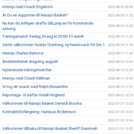
Intervju med Coach Engström
2022-08-24 20:04
Är Du en supporter till Nässjö Basket?
2022-08-24 17:52
Nu kan du äntligen skaffa SBLplay.se för kommande
2022-08-23 16:53
säsong
Träningsmatch fredag 26 aug kl 20:00. Fri entré!
2022-08-19 11:07
Varmt välkommen Gustav Granberg, ny headcoach för Div 1
2022-08-18 21:09
Intervju Charles Barton jr
2022-08-17 17:40
Andelslotteriet dragning augusti
2022-08-15 13:54
Inplanerade träningsmatcher
2022-08-13 12:54
Intervju med Coach Källman
2022-08-12 16:45
Vi tog ett snack med Ralph Bissainthe
2022-08-10 17:07
Reportage- Vi träffar Hotell Högland
2022-08-02 10:29
Välkommen till Nässjö Basket Derreck Brooks
2022-07-27 13:03
Kontraktsförlängning- Hampus Andersson
2022-07-25 13:03
2022-07-23 12:44
Välkommen tillbaka till Nässjö Basket Sheriff Drammeh
2022-07-21 12:02