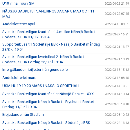
U19 i final four i SM
2022-04-23 21:49
NÄSSJÖ BASKETS PLANERINGSDAGAR 8 MAJ OCH 11
2022-04-22 07:45
MAJ
Andelslotteriet april
2022-04-15 08:51
Svenska Basketligan Kvartsfinal 4 mellan Nässjö Basket -
2022-03-27 16:21
Södertälje BBK 31/3 kl 19:04
Supporterbuss till Södertälje BBK - Nässjö Basket måndag
2022-03-21 13:27
28/3 kl 19:04
Svenska Basketligan kvartsfinal 2- Nässjö Basket -
2022-03-21 13:19
Södertälje BBK Lördag 26/3 Kl 18:04
Info gällande fribiljetter från grundserien
2022-03-15 15:12
Andelslotteriet mars
2022-03-15 08:45
USM HU19 19-20 MARS I NÄSSJÖ SPORTHALL
2022-03-14 13:21
Svenska Basketligan Kvartsfinaler Nässjö Basket - XXX
2022-03-14 13:14
Svenska Basketligan Nässjö Basket - Fryshuset Basket
2022-03-06 19:18
Fredag 11/3 Kl 19.04
Erbjudande från Stadium
2022-03-03 10:23
Svenska Basketligan Nässjö Basket - Södertälje BBK
2022-02-22 13:43