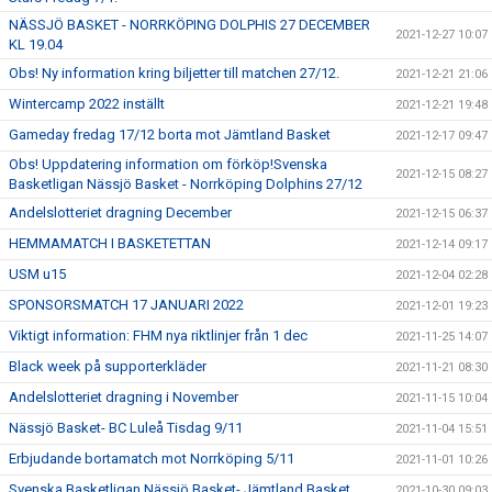
NÄSSJÖ BASKET - NORRKÖPING DOLPHIS 27 DECEMBER
2021-12-27 10:07
KL 19.04
Obs! Ny information kring biljetter till matchen 27/12.
2021-12-21 21:06
Wintercamp 2022 inställt
2021-12-21 19:48
Gameday fredag 17/12 borta mot Jämtland Basket
2021-12-17 09:47
Obs! Uppdatering information om förköp!Svenska
2021-12-15 08:27
Basketligan Nässjö Basket - Norrköping Dolphins 27/12
Andelslotteriet dragning December
2021-12-15 06:37
HEMMAMATCH I BASKETETTAN
2021-12-14 09:17
USM u15
2021-12-04 02:28
SPONSORSMATCH 17 JANUARI 2022
2021-12-01 19:23
Viktigt information: FHM nya riktlinjer från 1 dec
2021-11-25 14:07
Black week på supporterkläder
2021-11-21 08:30
Andelslotteriet dragning i November
2021-11-15 10:04
Nässjö Basket- BC Luleå Tisdag 9/11
2021-11-04 15:51
Erbjudande bortamatch mot Norrköping 5/11
2021-11-01 10:26
Svenska Basketligan Nässjö Basket- Jämtland Basket
2021-10-30 09:03