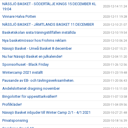
NÄSSJÖ BASKET - SÖDERTÄLJE KINGS 15 DECEMBER KL
2020-12-14 11:24
19:04
Vinnare Halva Potten
2020-12-11 19:28
NÄSSJÖ BASKET - JÄMTLANDS BASKET 11 DECEMBER
2020-12-10 21:07
Basketskolan sista träningstillfällen inställda
2020-12-10 19:54
Nya basketmössor hos Frohms reklam
2020-12-10 06:24
Nässjö Basket - Umeå Basket 8 december
2020-12-07 15:21
Nu har Nässjö Basket en julkalender!
2020-12-04 11:20
Sponsorhuset - Black Friday
2020-11-26 12:56
Wintercamp 2021 inställt
2020-11-23 19:48
Pausande av EB- och tävlingsverksamheten.
2020-11-20 06:43
Andelslotteriet dragning november
2020-11-15 11:03
Bingolotter för uppesittarkvällen!!
2020-11-07 13:58
Profilkläder!
2020-11-04 09:56
Nässjö Basket inbjuder till Winter Camp 2/1 - 4/1 2021
2020-10-27 21:48
Privatsponsring
2020-10-18 16:39