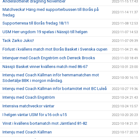
Andelslotteriet dragning November
2022-11-15 17:43
Matchvecka! Häng med supporterbussen till Borås på
2022-11-14 11:37
fredag
Supporterresa till Borås fredag 18/11
2022-11-08 12:53
USM Herr ungdom 19 spelas i Nässjö till helgen
2022-11-07 14:53
Tack Zarko Jukic!
2022-11-07 09:39
Förlust i kvällens match mot Borås Basket i Svenska cupen
2022-11-04 21:46
Intervjuer med Coach Engström och Derreck Brooks
2022-11-03 18:49
Nässjö Basket vinner kvällens match med 86-67
2022-10-31 23:00
Intervju med Coach Källman inför hemmamatchen mot
2022-10-30 16:15
Södertälje BBK i morgon måndag.
Intervju med Coach Källman inför bortamötet mot BC Luleå
2022-10-27 19:36
Intervju med Coach Engström
2022-10-24 21:43
Intensiva matchveckor väntar
2022-10-24 15:57
I helgen väntar USM för u16 och u15
2022-10-20 20:23
Vinst i kvällens bortamatch mot Jämtland 81-82
2022-10-18 21:31
Intervju med Coach Källman
2022-10-17 20:13