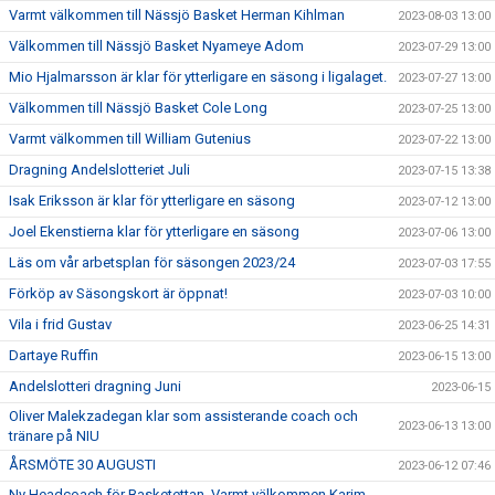
Varmt välkommen till Nässjö Basket Herman Kihlman
2023-08-03 13:00
Välkommen till Nässjö Basket Nyameye Adom
2023-07-29 13:00
Mio Hjalmarsson är klar för ytterligare en säsong i ligalaget.
2023-07-27 13:00
Välkommen till Nässjö Basket Cole Long
2023-07-25 13:00
Varmt välkommen till William Gutenius
2023-07-22 13:00
Dragning Andelslotteriet Juli
2023-07-15 13:38
Isak Eriksson är klar för ytterligare en säsong
2023-07-12 13:00
Joel Ekenstierna klar för ytterligare en säsong
2023-07-06 13:00
Läs om vår arbetsplan för säsongen 2023/24
2023-07-03 17:55
Förköp av Säsongskort är öppnat!
2023-07-03 10:00
Vila i frid Gustav
2023-06-25 14:31
Dartaye Ruffin
2023-06-15 13:00
Andelslotteri dragning Juni
2023-06-15
Oliver Malekzadegan klar som assisterande coach och
2023-06-13 13:00
tränare på NIU
ÅRSMÖTE 30 AUGUSTI
2023-06-12 07:46
Ny Headcoach för Basketettan. Varmt välkommen Karim