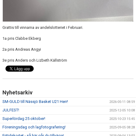
Grattis till vinnarna av andelslotteriet i Februari.
1a pris Clabbe Ekberg
2a pris Andreas Angyi
3e pris Anders och Lizbeth Källström
Nyhetsarkiv
SM-GULD till Nässjö Basket U21 Herr!
2026-05-11 08:59
JULFEST!
2025-12-05 10:08
Superlördag 25 oktober!
2025-10-23 15:45
Föreningsdag och lagfotografering!
2025-09-05 08:28
Fritidskortet - så här går du tillväga!
2025-09-04 13:02