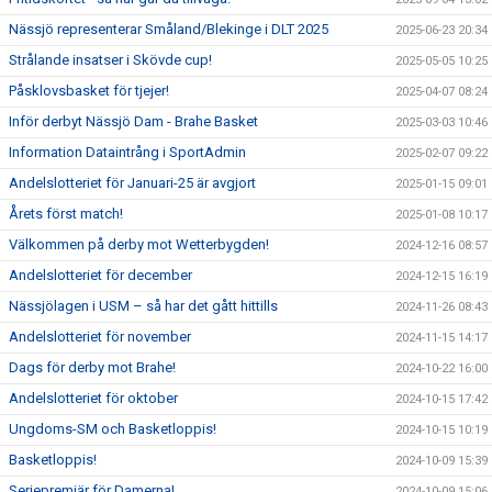
Nässjö representerar Småland/Blekinge i DLT 2025
2025-06-23 20:34
Strålande insatser i Skövde cup!
2025-05-05 10:25
Påsklovsbasket för tjejer!
2025-04-07 08:24
Inför derbyt Nässjö Dam - Brahe Basket
2025-03-03 10:46
Information Dataintrång i SportAdmin
2025-02-07 09:22
Andelslotteriet för Januari-25 är avgjort
2025-01-15 09:01
Årets först match!
2025-01-08 10:17
Välkommen på derby mot Wetterbygden!
2024-12-16 08:57
Andelslotteriet för december
2024-12-15 16:19
Nässjölagen i USM – så har det gått hittills
2024-11-26 08:43
Andelslotteriet för november
2024-11-15 14:17
Dags för derby mot Brahe!
2024-10-22 16:00
Andelslotteriet för oktober
2024-10-15 17:42
Ungdoms-SM och Basketloppis!
2024-10-15 10:19
Basketloppis!
2024-10-09 15:39
Seriepremiär för Damerna!
2024-10-09 15:06