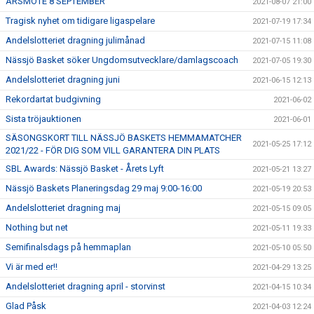
ÅRSMÖTE 8 SEPTEMBER
2021-08-07 21:00
Tragisk nyhet om tidigare ligaspelare
2021-07-19 17:34
Andelslotteriet dragning julimånad
2021-07-15 11:08
Nässjö Basket söker Ungdomsutvecklare/damlagscoach
2021-07-05 19:30
Andelslotteriet dragning juni
2021-06-15 12:13
Rekordartat budgivning
2021-06-02
Sista tröjauktionen
2021-06-01
SÄSONGSKORT TILL NÄSSJÖ BASKETS HEMMAMATCHER
2021-05-25 17:12
2021/22 - FÖR DIG SOM VILL GARANTERA DIN PLATS
SBL Awards: Nässjö Basket - Årets Lyft
2021-05-21 13:27
Nässjö Baskets Planeringsdag 29 maj 9:00-16:00
2021-05-19 20:53
Andelslotteriet dragning maj
2021-05-15 09:05
Nothing but net
2021-05-11 19:33
Semifinalsdags på hemmaplan
2021-05-10 05:50
Vi är med er!!
2021-04-29 13:25
Andelslotteriet dragning april - storvinst
2021-04-15 10:34
Glad Påsk
2021-04-03 12:24