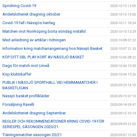
Spridning Covid-19
2020-10-15 13:05
Andelslotteriet dragning oktober
2020-10-15 13:00
Covid-19 fall i Nässjös herrlag
2020-10-11 18:24
Matchen mot Norrköping borta söndag inställd
2020-10-10 13:29
Med anledning av artiklar i tidningen
2020-10-08 07:22
Information kring matcharrangemang hos Nässjö Basket
2020-10-07 21:33
KÖP DITT SBL PLAY KORT AV NÄSSJÖ BASKET
2020-10-06 08:22
Dags för match mot Umeå
2020-10-04 19:30
Köp klubbkaffe!
2020-10-04 13:26
PUBLIK I NÄSSJÖ SPORTHALL VID HEMMAMATCHER I
2020-09-29 14:10
BASKETLIGAN
Nässjö basket profilkläder
2020-09-19 07:10
Försäljning Ravelli
2020-09-18 09:47
Andelslotteriet dragning September
2020-09-15 10:14
REGLER OCH REKOMMENDATIONER KRING COVID-19 FÖR
2020-09-09 21:02
SERIESPEL SÄSONGEN 2020/21.
Träningsmatcher säsongen 20/21
2020-09-07 15:40