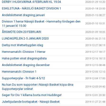
DERBY I HUSKVARNA 4 FEBRUARI KL 19.04
2020-01-29 10:20
ESKILSTUNA - NÄSSJÖ BASKET DIVISION 1
2020-01-18 23:00
Andelslotteriet dragning januari
2020-01-15 08:27
Division 1 herrar Nässjö Basket - Hammarby lördagen den
2020-01-10 10:31
11 januari kl 15.00
ÅRSMÖTE DEN 20 FEBRUARI
2020-01-09 18:05
LUNDASPELEN 2-5 JANUARI 2020
2020-01-06 21:15
Derby mot Wetterbygden idag
2019-12-27 08:19
Hemmamatch i Division 1 Herrar
2019-12-17 18:17
Halva potten vinst dragningslista
2019-12-16 18:13
Andelslotteriet dragning december
2019-12-15 08:48
Hemmamatch i Division 1
2019-12-05 12:10
Supporterprylar - fri frakt 4-5/12
2019-12-04 17:00
Nu kan Du som supporter i Nässjö Basket köpa dina
2019-12-03 09:40
Supporterprylar online!
Seger för Div 1 killarna borta mot Huddinge!
2019-12-01 20:30
Julerbjudande bortapaket - Nässjö Basket
2019-11-27 21:48