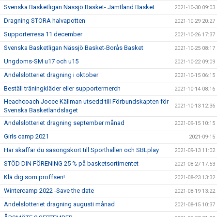
Svenska Basketligan Nässjö Basket- Jämtland Basket
2021-10-30 09:03
Dragning STORA halvapotten
2021-10-29 20:27
Supporterresa 11 december
2021-10-26 17:37
Svenska Basketligan Nässjö Basket-Borås Basket
2021-10-25 08:17
Ungdoms-SM u17 och u15
2021-10-22 09:09
Andelslotteriet dragning i oktober
2021-10-15 06:15
Beställ träningkläder eller supportermerch
2021-10-14 08:16
Heachcoach Jocce Källman utsedd till Förbundskapten för
2021-10-13 12:36
Svenska Basketlandslaget
Andelslotteriet dragning september månad
2021-09-15 10:15
Girls camp 2021
2021-09-15
Här skaffar du säsongskort till Sporthallen och SBLplay
2021-09-13 11:02
STÖD DIN FÖRENING 25 % på basketsortimentet
2021-08-27 17:53
Klä dig som proffsen!
2021-08-23 13:32
Wintercamp 2022 -Save the date
2021-08-19 13:22
Andelslotteriet dragning augusti månad
2021-08-15 10:37