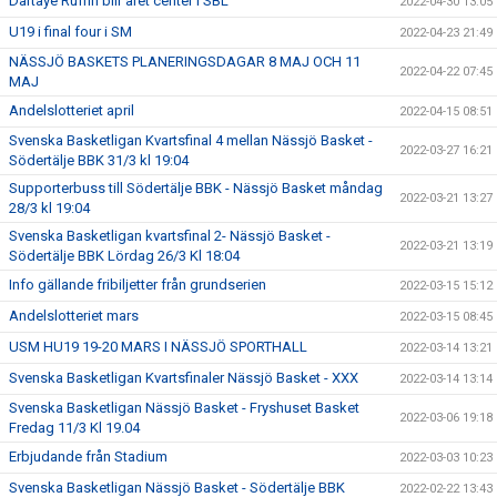
Dartaye Ruffin blir året center i SBL
2022-04-30 13:05
U19 i final four i SM
2022-04-23 21:49
NÄSSJÖ BASKETS PLANERINGSDAGAR 8 MAJ OCH 11
2022-04-22 07:45
MAJ
Andelslotteriet april
2022-04-15 08:51
Svenska Basketligan Kvartsfinal 4 mellan Nässjö Basket -
2022-03-27 16:21
Södertälje BBK 31/3 kl 19:04
Supporterbuss till Södertälje BBK - Nässjö Basket måndag
2022-03-21 13:27
28/3 kl 19:04
Svenska Basketligan kvartsfinal 2- Nässjö Basket -
2022-03-21 13:19
Södertälje BBK Lördag 26/3 Kl 18:04
Info gällande fribiljetter från grundserien
2022-03-15 15:12
Andelslotteriet mars
2022-03-15 08:45
USM HU19 19-20 MARS I NÄSSJÖ SPORTHALL
2022-03-14 13:21
Svenska Basketligan Kvartsfinaler Nässjö Basket - XXX
2022-03-14 13:14
Svenska Basketligan Nässjö Basket - Fryshuset Basket
2022-03-06 19:18
Fredag 11/3 Kl 19.04
Erbjudande från Stadium
2022-03-03 10:23
Svenska Basketligan Nässjö Basket - Södertälje BBK
2022-02-22 13:43