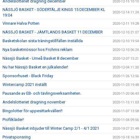
Andelslotteriet dragning december
2020-12-15 10:10
NÄSSJÖ BASKET - SÖDERTÄLJE KINGS 15 DECEMBER KL
2020-12-14 11:24
19:04
Vinnare Halva Potten
2020-12-11 19:28
NÄSSJÖ BASKET - JÄMTLANDS BASKET 11 DECEMBER
2020-12-10 21:07
Basketskolan sista träningstillfällen inställda
2020-12-10 19:54
Nya basketmössor hos Frohms reklam
2020-12-10 06:24
Nässjö Basket - Umeå Basket 8 december
2020-12-07 15:21
Nu har Nässjö Basket en julkalender!
2020-12-04 11:20
Sponsorhuset - Black Friday
2020-11-26 12:56
Wintercamp 2021 inställt
2020-11-23 19:48
Pausande av EB- och tävlingsverksamheten.
2020-11-20 06:43
Andelslotteriet dragning november
2020-11-15 11:03
Bingolotter för uppesittarkvällen!!
2020-11-07 13:58
Profilkläder!
2020-11-04 09:56
Nässjö Basket inbjuder till Winter Camp 2/1 - 4/1 2021
2020-10-27 21:48
Privatsponsring
2020-10-18 16:39