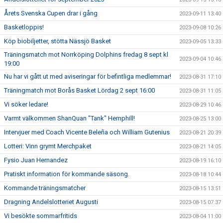
Årets Svenska Cupen drar i gång
2023-09-11 13:40
Basketloppis!
2023-09-08 10:26
Köp biobiljetter, stötta Nässjö Basket
2023-09-05 13:33
Träningsmatch mot Norrköping Dolphins fredag 8 sept kl
2023-09-04 10:46
19:00
Nu har vi gått ut med aviseringar för befintliga medlemmar!
2023-08-31 17:10
Träningmatch mot Borås Basket Lördag 2 sept 16:00
2023-08-31 11:05
Vi söker ledare!
2023-08-29 10:46
Varmt välkommen ShanQuan "Tank" Hemphill!
2023-08-25 13:00
Intervjuer med Coach Vicente Beleña och William Gutenius
2023-08-21 20:39
Lotteri: Vinn grymt Merchpaket
2023-08-21 14:05
Fysio Juan Hernandez
2023-08-19 16:10
Pratiskt information för kommande säsong.
2023-08-18 10:44
Kommande träningsmatcher
2023-08-15 13:51
Dragning Andelslotteriet Augusti
2023-08-15 07:37
Vi besökte sommarfritids
2023-08-04 11:00