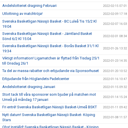
Andelslotteriet dragning Februari
2022-02-15 07:01
Utlottning av matchtröja!
2022-02-09 17:18
Svenska Basketligan Nässjö Basket - BC Luleå Tis 15/2 Kl
2022-02-07 16:03
19:04
Svenska Basketligan Nässjö Basket - Jämtland Basket
2022-02-01 08:34
Sönd 6/2 Kl 15:04
Svenska Basketligan Nässjö Basket - Borås Basket 31/1 Kl
2022-01-26 13:32
19:34
Viktigt information! Ligamatchen är flyttad från Tisdag 25/1
2022-01-23 14:35
till Onsdag 26/1
Ta del av massa rabatter och erbjudande via Sponsorhuset
2022-01-20 10:52
Erbjudande från Höglandets Padelcenter
2022-01-16 10:47
Andelslotteriet dragning Januari
2022-01-15 09:32
Stort tack till våra sponsorer som bjuder på matchen mot
2022-01-14 15:24
Umeå på måndag 17 januari
Fri entré! Svenska Basketligan Nässjö Basket-Umeå BSKT
2022-01-11 09:42
Nytt datum! Svenska Basketligan Nässjö Basket- Köping
2022-01-08 11:57
Stars
Obs! Inställd! Svenska Basketligan Nässjö Basket - Köping