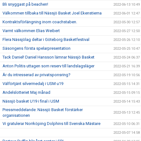
Bli snyggast på beachen!
2022-06-13 10:49
Välkommen tillbaka till Nässjö Basket Joel Ekenstierna
2022-06-01 12:47
Kontraktsförlängning inom coachstaben.
2022-05-30 12:57
Varmt välkommen Elias Weibert
2022-05-27 12:50
Flera Nässjölag deltar i Göteborg Basketfestival
2022-05-26 12:10
Säsongens första spelarpresentation
2022-05-25 10:47
Tack Daniel! Daniel Hansson lämnar Nässjö Basket
2022-05-24 06:37
Anton Politis uttagen som reserv till landslagsläger
2022-05-21 16:39
Är du intresserad av privatsponsring?
2022-05-19 10:56
Välförtjänt silvermedalj i USM u19
2022-05-15 14:31
Andelslotteriet Maj månad
2022-05-15 09:15
Nässjö basket U19 i final i USM
2022-05-14 15:43
Pressmeddelande: Nässjö Basket förstärker
2022-05-13 12:45
organisationen
Vi gratulerar Norrköping Dolphins till Svenska Mästare
2022-05-10 06:31
2022-05-07 14:58