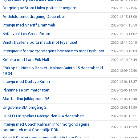
Dragning av Stora Halva potten är avgjord
2022-12-15 21:36
Andelslotteriet dragning December
2022-12-15 13:00
Intervju med Sheriff Drammeh
2022-12-14 18:59
Nytt avsnitt av Green Room
2022-12-13 11:02
Vinst i kvällens borta match mot Fryshuset
2022-12-11 20:18
Intervjuer inför morgondagens bortamatch mot Fryshuset
2022-12-10 19:03
Krönika med Lars-Erik Hall
2022-12-10 08:49
Förköp till Nässjö Basket - Kalmar Saints 15 december kl
2022-12-09 09:56
19:04
Intervju med Dartaye Ruffin
2022-12-06 18:37
Påminnelse om matchstart
2022-12-06 14:39
Skaffa dina julklappar här!
2022-12-06 12:48
Ungdoms-SM omgång 2
2022-12-02 14:59
USM FU16 spelas i Nässjö den 3-4 december!
2022-12-01 13:51
Intervju med Coach Källman inför morgondagens
2022-11-30 18:39
bortamatch mot Södertälje BBK
Nässjö Basket presenterar krönikör Lars-Erik Hall