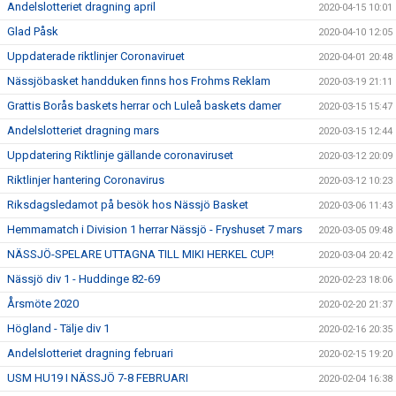
Andelslotteriet dragning april
2020-04-15 10:01
Glad Påsk
2020-04-10 12:05
Uppdaterade riktlinjer Coronaviruet
2020-04-01 20:48
Nässjöbasket handduken finns hos Frohms Reklam
2020-03-19 21:11
Grattis Borås baskets herrar och Luleå baskets damer
2020-03-15 15:47
Andelslotteriet dragning mars
2020-03-15 12:44
Uppdatering Riktlinje gällande coronaviruset
2020-03-12 20:09
Riktlinjer hantering Coronavirus
2020-03-12 10:23
Riksdagsledamot på besök hos Nässjö Basket
2020-03-06 11:43
Hemmamatch i Division 1 herrar Nässjö - Fryshuset 7 mars
2020-03-05 09:48
NÄSSJÖ-SPELARE UTTAGNA TILL MIKI HERKEL CUP!
2020-03-04 20:42
Nässjö div 1 - Huddinge 82-69
2020-02-23 18:06
Årsmöte 2020
2020-02-20 21:37
Högland - Tälje div 1
2020-02-16 20:35
Andelslotteriet dragning februari
2020-02-15 19:20
USM HU19 I NÄSSJÖ 7-8 FEBRUARI
2020-02-04 16:38