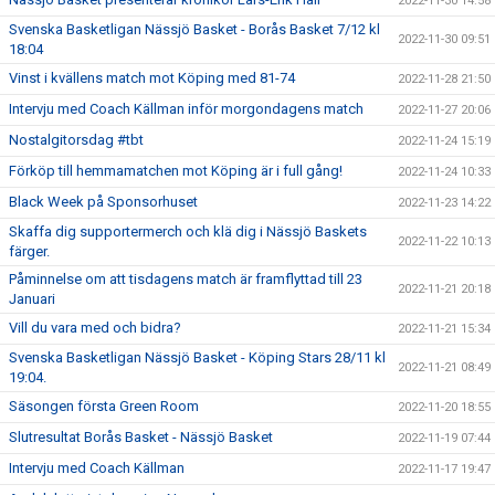
2022-11-30 14:58
Svenska Basketligan Nässjö Basket - Borås Basket 7/12 kl
2022-11-30 09:51
18:04
Vinst i kvällens match mot Köping med 81-74
2022-11-28 21:50
Intervju med Coach Källman inför morgondagens match
2022-11-27 20:06
Nostalgitorsdag #tbt
2022-11-24 15:19
Förköp till hemmamatchen mot Köping är i full gång!
2022-11-24 10:33
Black Week på Sponsorhuset
2022-11-23 14:22
Skaffa dig supportermerch och klä dig i Nässjö Baskets
2022-11-22 10:13
färger.
Påminnelse om att tisdagens match är framflyttad till 23
2022-11-21 20:18
Januari
Vill du vara med och bidra?
2022-11-21 15:34
Svenska Basketligan Nässjö Basket - Köping Stars 28/11 kl
2022-11-21 08:49
19:04.
Säsongen första Green Room
2022-11-20 18:55
Slutresultat Borås Basket - Nässjö Basket
2022-11-19 07:44
Intervju med Coach Källman
2022-11-17 19:47