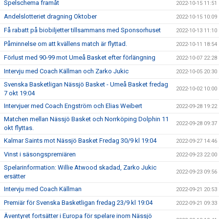
Spelschema framåt
2022-10-15 11:51
Andelslotteriet dragning Oktober
2022-10-15 10:09
Få rabatt på biobiljetter tillsammans med Sponsorhuset
2022-10-13 11:10
Påminnelse om att kvällens match är flyttad.
2022-10-11 18:54
Förlust med 90-99 mot Umeå Basket efter förlängning
2022-10-07 22:28
Intervju med Coach Källman och Zarko Jukic
2022-10-05 20:30
Svenska Basketligan Nässjö Basket - Umeå Basket fredag
2022-10-02 10:00
7 okt 19:04
Intervjuer med Coach Engström och Elias Weibert
2022-09-28 19:22
Matchen mellan Nässjö Basket och Norrköping Dolphin 11
2022-09-28 09:37
okt flyttas.
Kalmar Saints mot Nässjö Basket Fredag 30/9 kl 19:04
2022-09-27 14:46
Vinst i säsongspremiären
2022-09-23 22:00
Spelarinformation: Willie Atwood skadad, Zarko Jukic
2022-09-23 09:56
ersätter
Intervju med Coach Källman
2022-09-21 20:53
Premiär för Svenska Basketligan fredag 23/9 kl 19:04
2022-09-21 09:33
Äventyret fortsätter i Europa för spelare inom Nässjö