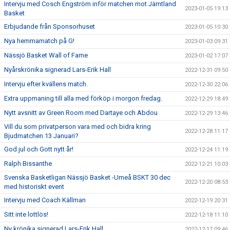
Intervju med Cosch Engström inför matchen mot Jämtland
2023-01-05 19:13
Basket
Erbjudande från Sponsorhuset
2023-01-05 10:30
Nya hemmamatch på G!
2023-01-03 09:31
Nässjö Basket Wall of Fame
2023-01-02 17:07
Nyårskrönika signerad Lars-Erik Hall
2022-12-31 09:50
Intervju efter kvällens match.
2022-12-30 22:06
Extra uppmaning till alla med förköp i morgon fredag.
2022-12-29 18:49
Nytt avsnitt av Green Room med Dartaye och Abdou
2022-12-29 13:46
Vill du som privatperson vara med och bidra kring
2022-12-28 11:17
Bjudmatchen 13 Januari?
God jul och Gott nytt år!
2022-12-24 11:19
Ralph Bissanthe
2022-12-21 10:03
Svenska Basketligan Nässjö Basket -Umeå BSKT 30 dec
2022-12-20 08:53
med historiskt event
Intervju med Coach Källman
2022-12-19 20:31
Sitt inte lottlös!
2022-12-18 11:10
Ny krönika signerad Lars-Erik Hall
2022-12-17 09:46