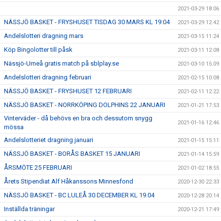
2021-03-29 18:06
NÄSSJÖ BASKET - FRYSHUSET TISDAG 30 MARS KL 19:04
2021-03-29 12:42
Andelslotteri dragning mars
2021-03-15 11:24
Köp Bingolotter till påsk
2021-03-11 12:08
Nässjö-Umeå gratis match på sblplay.se
2021-03-10 15:09
Andelslotteri dragning februari
2021-02-15 10:08
NÄSSJÖ BASKET - FRYSHUSET 12 FEBRUARI
2021-02-11 12:22
NÄSSJÖ BASKET - NORRKÖPING DOLPHINS 22 JANUARI
2021-01-21 17:53
Vinterväder - då behövs en bra och dessutom snygg
2021-01-16 12:46
mössa
Andelslotteriet dragning januari
2021-01-15 15:11
NÄSSJÖ BASKET - BORÅS BASKET 15 JANUARI
2021-01-14 15:59
ÅRSMÖTE 25 FEBRUARI
2021-01-02 18:55
Årets Stipendiat Alf Håkanssons Minnesfond
2020-12-30 22:33
NÄSSJÖ BASKET - BC LULEÅ 30 DECEMBER KL 19.04
2020-12-28 20:14
Inställda träningar
2020-12-21 17:49