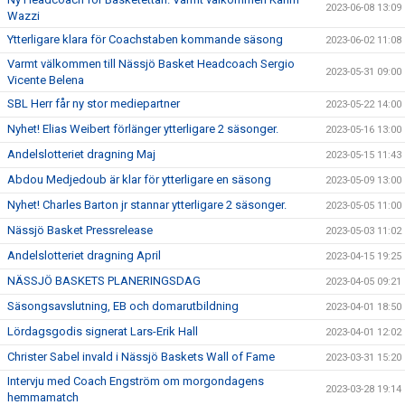
2023-06-08 13:09
Wazzi
Ytterligare klara för Coachstaben kommande säsong
2023-06-02 11:08
Varmt välkommen till Nässjö Basket Headcoach Sergio
2023-05-31 09:00
Vicente Belena
SBL Herr får ny stor mediepartner
2023-05-22 14:00
Nyhet! Elias Weibert förlänger ytterligare 2 säsonger.
2023-05-16 13:00
Andelslotteriet dragning Maj
2023-05-15 11:43
Abdou Medjedoub är klar för ytterligare en säsong
2023-05-09 13:00
Nyhet! Charles Barton jr stannar ytterligare 2 säsonger.
2023-05-05 11:00
Nässjö Basket Pressrelease
2023-05-03 11:02
Andelslotteriet dragning April
2023-04-15 19:25
NÄSSJÖ BASKETS PLANERINGSDAG
2023-04-05 09:21
Säsongsavslutning, EB och domarutbildning
2023-04-01 18:50
Lördagsgodis signerat Lars-Erik Hall
2023-04-01 12:02
Christer Sabel invald i Nässjö Baskets Wall of Fame
2023-03-31 15:20
Intervju med Coach Engström om morgondagens
2023-03-28 19:14
hemmamatch