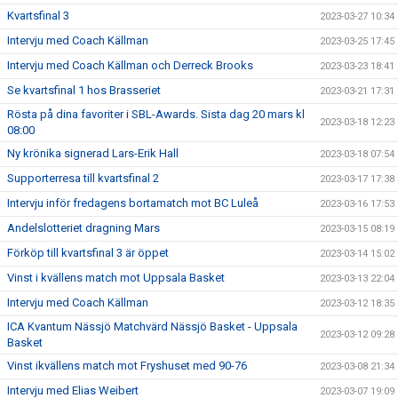
Kvartsfinal 3
2023-03-27 10:34
Intervju med Coach Källman
2023-03-25 17:45
Intervju med Coach Källman och Derreck Brooks
2023-03-23 18:41
Se kvartsfinal 1 hos Brasseriet
2023-03-21 17:31
Rösta på dina favoriter i SBL-Awards. Sista dag 20 mars kl
2023-03-18 12:23
08:00
Ny krönika signerad Lars-Erik Hall
2023-03-18 07:54
Supporterresa till kvartsfinal 2
2023-03-17 17:38
Intervju inför fredagens bortamatch mot BC Luleå
2023-03-16 17:53
Andelslotteriet dragning Mars
2023-03-15 08:19
Förköp till kvartsfinal 3 är öppet
2023-03-14 15:02
Vinst i kvällens match mot Uppsala Basket
2023-03-13 22:04
Intervju med Coach Källman
2023-03-12 18:35
ICA Kvantum Nässjö Matchvärd Nässjö Basket - Uppsala
2023-03-12 09:28
Basket
Vinst ikvällens match mot Fryshuset med 90-76
2023-03-08 21:34
Intervju med Elias Weibert
2023-03-07 19:09