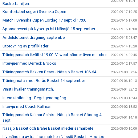
2022-09-18 10:41
Basketfamiljen.
Komfortabel seger i Svenska Cupen
2022-09-17 19:25
Match i Svenska Cupen Lördag 17 sept kl 17:00
2022-09-16 17:00
Sponsorevent på Nybergs bil i Nässjö 15 september
2022-09-16 10:00
Andelslotteriet dragning september
2022-09-15 08:47
Utprovning av profilkläder
2022-09-14 13:20
Träningsmatch ikväll kl 19:00. Vi webbsänder även matchen
2022-09-14 09:45
Intervjuer med Derreck Brooks
2022-09-12 17:57
Träningsmatch Bakken Bears - Nässjö Basket 106-64
2022-09-08 07:56
Träningmatch mot Borås Basket 14 september
2022-09-06 10:13
Vinst i kvällen träningsmatch.
2022-09-04 22:12
Intern utbildning - Regelgenomgång
2022-09-03 13:43
Intervju med Coach Källman
2022-09-02 18:52
Träningsmatch Kalmar Saints - Nässjö Basket Söndag 4
2022-09-01 14:18
sept
Nässjö Basket och Brahe Basket inleder samarbete
2022-08-30 10:00
Livesänding av träningsmatchen Nässjö Basket - Högsbo