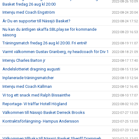
2022-08-26 10:09
Basket fredag 26 aug kl 20:00
Intervju med Coach Engström
2022-08-24 20:04
Är Du en supporter till Nässjö Basket?
2022-08-24 17:52
Nu kan du äntligen skaffa SBLplay.se för kommande
2022-08-23 16:53
säsong
Träningsmatch fredag 26 aug kl 20:00. Fri entré!
2022-08-19 11:07
Varmt välkommen Gustav Granberg, ny headcoach för Div 1
2022-08-18 21:09
Intervju Charles Barton jr
2022-08-17 17:40
Andelslotteriet dragning augusti
2022-08-15 13:54
Inplanerade träningsmatcher
2022-08-13 12:54
Intervju med Coach Källman
2022-08-12 16:45
Vi tog ett snack med Ralph Bissainthe
2022-08-10 17:07
Reportage- Vi träffar Hotell Högland
2022-08-02 10:29
Välkommen till Nässjö Basket Derreck Brooks
2022-07-27 13:03
Kontraktsförlängning- Hampus Andersson
2022-07-25 13:03
2022-07-23 12:44
Välkommen tillbaka till Nässjö Basket Sheriff Drammeh
2022-07-21 12:02