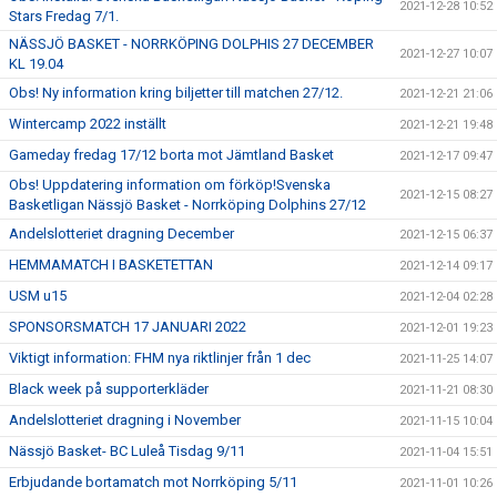
2021-12-28 10:52
Stars Fredag 7/1.
NÄSSJÖ BASKET - NORRKÖPING DOLPHIS 27 DECEMBER
2021-12-27 10:07
KL 19.04
Obs! Ny information kring biljetter till matchen 27/12.
2021-12-21 21:06
Wintercamp 2022 inställt
2021-12-21 19:48
Gameday fredag 17/12 borta mot Jämtland Basket
2021-12-17 09:47
Obs! Uppdatering information om förköp!Svenska
2021-12-15 08:27
Basketligan Nässjö Basket - Norrköping Dolphins 27/12
Andelslotteriet dragning December
2021-12-15 06:37
HEMMAMATCH I BASKETETTAN
2021-12-14 09:17
USM u15
2021-12-04 02:28
SPONSORSMATCH 17 JANUARI 2022
2021-12-01 19:23
Viktigt information: FHM nya riktlinjer från 1 dec
2021-11-25 14:07
Black week på supporterkläder
2021-11-21 08:30
Andelslotteriet dragning i November
2021-11-15 10:04
Nässjö Basket- BC Luleå Tisdag 9/11
2021-11-04 15:51
Erbjudande bortamatch mot Norrköping 5/11
2021-11-01 10:26