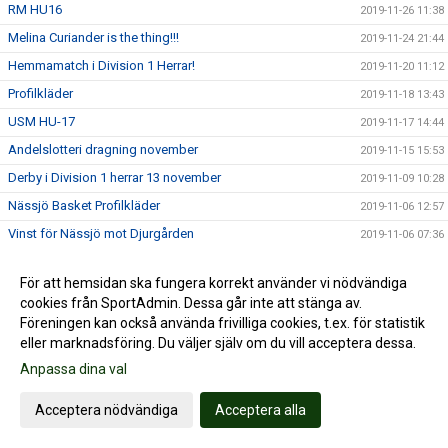
RM HU16
2019-11-26 11:38
Melina Curiander is the thing!!!
2019-11-24 21:44
Hemmamatch i Division 1 Herrar!
2019-11-20 11:12
Profilkläder
2019-11-18 13:43
USM HU-17
2019-11-17 14:44
Andelslotteri dragning november
2019-11-15 15:53
Derby i Division 1 herrar 13 november
2019-11-09 10:28
Nässjö Basket Profilkläder
2019-11-06 12:57
Vinst för Nässjö mot Djurgården
2019-11-06 07:36
Division 1 hemmapremiär på lördag!
2019-10-17 06:39
För att hemsidan ska fungera korrekt använder vi nödvändiga
Andelslotteriet dragning oktober
2019-10-15 10:05
cookies från SportAdmin. Dessa går inte att stänga av.
RM HU16
2019-10-09 18:58
Föreningen kan också använda frivilliga cookies, t.ex. för statistik
eller marknadsföring. Du väljer själv om du vill acceptera dessa.
Träningsstart för de yngsta lagen, basketskolan och
2019-10-06 10:10
basketkul
Anpassa dina val
Motionsbasket för dam och herr kör nu igång!
2019-10-04 05:56
Acceptera nödvändiga
Acceptera alla
Basketskolan startar upp 13/10
2019-09-26 18:55
Damlagstruppen
2019-09-17 19:42