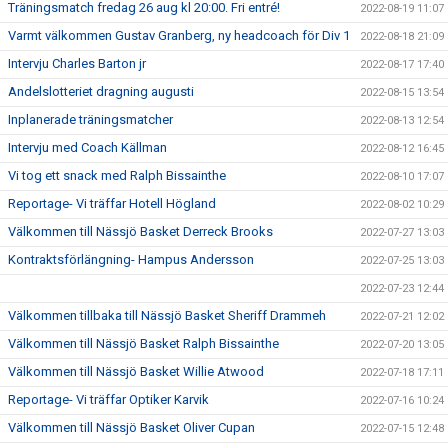
Träningsmatch fredag 26 aug kl 20:00. Fri entré!
2022-08-19 11:07
Varmt välkommen Gustav Granberg, ny headcoach för Div 1
2022-08-18 21:09
Intervju Charles Barton jr
2022-08-17 17:40
Andelslotteriet dragning augusti
2022-08-15 13:54
Inplanerade träningsmatcher
2022-08-13 12:54
Intervju med Coach Källman
2022-08-12 16:45
Vi tog ett snack med Ralph Bissainthe
2022-08-10 17:07
Reportage- Vi träffar Hotell Högland
2022-08-02 10:29
Välkommen till Nässjö Basket Derreck Brooks
2022-07-27 13:03
Kontraktsförlängning- Hampus Andersson
2022-07-25 13:03
2022-07-23 12:44
Välkommen tillbaka till Nässjö Basket Sheriff Drammeh
2022-07-21 12:02
Välkommen till Nässjö Basket Ralph Bissainthe
2022-07-20 13:05
Välkommen till Nässjö Basket Willie Atwood
2022-07-18 17:11
Reportage- Vi träffar Optiker Karvik
2022-07-16 10:24
Välkommen till Nässjö Basket Oliver Cupan
2022-07-15 12:48