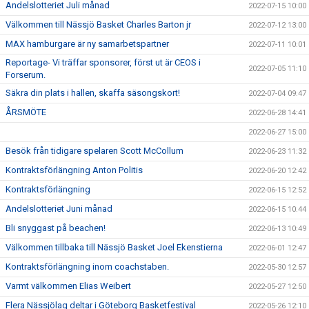
Andelslotteriet Juli månad
2022-07-15 10:00
Välkommen till Nässjö Basket Charles Barton jr
2022-07-12 13:00
MAX hamburgare är ny samarbetspartner
2022-07-11 10:01
Reportage- Vi träffar sponsorer, först ut är CEOS i
2022-07-05 11:10
Forserum.
Säkra din plats i hallen, skaffa säsongskort!
2022-07-04 09:47
ÅRSMÖTE
2022-06-28 14:41
2022-06-27 15:00
Besök från tidigare spelaren Scott McCollum
2022-06-23 11:32
Kontraktsförlängning Anton Politis
2022-06-20 12:42
Kontraktsförlängning
2022-06-15 12:52
Andelslotteriet Juni månad
2022-06-15 10:44
Bli snyggast på beachen!
2022-06-13 10:49
Välkommen tillbaka till Nässjö Basket Joel Ekenstierna
2022-06-01 12:47
Kontraktsförlängning inom coachstaben.
2022-05-30 12:57
Varmt välkommen Elias Weibert
2022-05-27 12:50
Flera Nässjölag deltar i Göteborg Basketfestival
2022-05-26 12:10