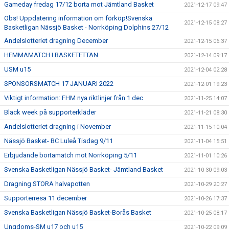
Gameday fredag 17/12 borta mot Jämtland Basket
2021-12-17 09:47
Obs! Uppdatering information om förköp!Svenska
2021-12-15 08:27
Basketligan Nässjö Basket - Norrköping Dolphins 27/12
Andelslotteriet dragning December
2021-12-15 06:37
HEMMAMATCH I BASKETETTAN
2021-12-14 09:17
USM u15
2021-12-04 02:28
SPONSORSMATCH 17 JANUARI 2022
2021-12-01 19:23
Viktigt information: FHM nya riktlinjer från 1 dec
2021-11-25 14:07
Black week på supporterkläder
2021-11-21 08:30
Andelslotteriet dragning i November
2021-11-15 10:04
Nässjö Basket- BC Luleå Tisdag 9/11
2021-11-04 15:51
Erbjudande bortamatch mot Norrköping 5/11
2021-11-01 10:26
Svenska Basketligan Nässjö Basket- Jämtland Basket
2021-10-30 09:03
Dragning STORA halvapotten
2021-10-29 20:27
Supporterresa 11 december
2021-10-26 17:37
Svenska Basketligan Nässjö Basket-Borås Basket
2021-10-25 08:17
Ungdoms-SM u17 och u15
2021-10-22 09:09