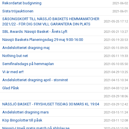
Rekordartat budgivning
2021-06-02
Sista tröjauktionen
2021-06-01
SÄSONGSKORT TILL NÄSSJÖ BASKETS HEMMAMATCHER
2021-05-25 17:12
2021/22 - FÖR DIG SOM VILL GARANTERA DIN PLATS
SBL Awards: Nässjö Basket - Årets Lyft
2021-05-21 13:27
Nässjö Baskets Planeringsdag 29 maj 9:00-16:00
2021-05-19 20:53
Andelslotteriet dragning maj
2021-05-15 09:05
Nothing but net
2021-05-11 19:33
Semifinalsdags på hemmaplan
2021-05-10 05:50
Vi är med er!!
2021-04-29 13:25
Andelslotteriet dragning april - storvinst
2021-04-15 10:34
Glad Påsk
2021-04-03 12:24
2021-03-29 18:06
NÄSSJÖ BASKET - FRYSHUSET TISDAG 30 MARS KL 19:04
2021-03-29 12:42
Andelslotteri dragning mars
2021-03-15 11:24
Köp Bingolotter till påsk
2021-03-11 12:08
Nässjö-Umeå gratis match på sblplay.se
2021-03-10 15:09