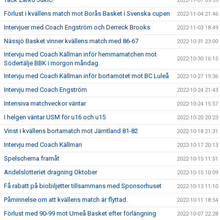
2022-11-07 09:39
Förlust i kvällens match mot Borås Basket i Svenska cupen
2022-11-04 21:46
Intervjuer med Coach Engström och Derreck Brooks
2022-11-03 18:49
Nässjö Basket vinner kvällens match med 86-67
2022-10-31 23:00
Intervju med Coach Källman inför hemmamatchen mot
2022-10-30 16:15
Södertälje BBK i morgon måndag.
Intervju med Coach Källman inför bortamötet mot BC Luleå
2022-10-27 19:36
Intervju med Coach Engström
2022-10-24 21:43
Intensiva matchveckor väntar
2022-10-24 15:57
I helgen väntar USM för u16 och u15
2022-10-20 20:23
Vinst i kvällens bortamatch mot Jämtland 81-82
2022-10-18 21:31
Intervju med Coach Källman
2022-10-17 20:13
Spelschema framåt
2022-10-15 11:51
Andelslotteriet dragning Oktober
2022-10-15 10:09
Få rabatt på biobiljetter tillsammans med Sponsorhuset
2022-10-13 11:10
Påminnelse om att kvällens match är flyttad.
2022-10-11 18:54
Förlust med 90-99 mot Umeå Basket efter förlängning
2022-10-07 22:28