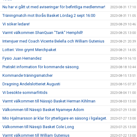
Nu har vi gått ut med aviseringar för befintliga medlemmar!
2023-08-31 17:10
Träningmatch mot Borås Basket Lördag 2 sept 16:00
2023-08-31 11:05
Vi söker ledare!
2023-08-29 10:46
Varmt välkommen ShanQuan "Tank" Hemphill!
2023-08-25 13:00
Intervjuer med Coach Vicente Beleña och William Gutenius
2023-08-21 20:39
Lotteri: Vinn grymt Merchpaket
2023-08-21 14:05
Fysio Juan Hernandez
2023-08-19 16:10
Pratiskt information för kommande säsong.
2023-08-18 10:44
Kommande träningsmatcher
2023-08-15 13:51
Dragning Andelslotteriet Augusti
2023-08-15 07:37
Vi besökte sommarfritids
2023-08-04 11:00
Varmt välkommen till Nässjö Basket Herman Kihlman
2023-08-03 13:00
Välkommen till Nässjö Basket Nyameye Adom
2023-07-29 13:00
Mio Hjalmarsson är klar för ytterligare en säsong i ligalaget.
2023-07-27 13:00
Välkommen till Nässjö Basket Cole Long
2023-07-25 13:00
Varmt välkommen till William Gutenius
2023-07-22 13:00