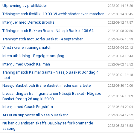
Utprovning av profilkläder
2022-09-14 13:20
Träningsmatch ikväll kl 19:00. Vi webbsänder även matchen
2022-09-14 09:45
Intervjuer med Derreck Brooks
2022-09-12 17:57
Träningsmatch Bakken Bears - Nässjö Basket 106-64
2022-09-08 07:56
Träningmatch mot Borås Basket 14 september
2022-09-06 10:13
Vinst i kvällen träningsmatch.
2022-09-04 22:12
Intern utbildning - Regelgenomgång
2022-09-03 13:43
Intervju med Coach Källman
2022-09-02 18:52
Träningsmatch Kalmar Saints - Nässjö Basket Söndag 4
2022-09-01 14:18
sept
Nässjö Basket och Brahe Basket inleder samarbete
2022-08-30 10:00
Livesänding av träningsmatchen Nässjö Basket - Högsbo
2022-08-26 10:09
Basket fredag 26 aug kl 20:00
Intervju med Coach Engström
2022-08-24 20:04
Är Du en supporter till Nässjö Basket?
2022-08-24 17:52
Nu kan du äntligen skaffa SBLplay.se för kommande
2022-08-23 16:53
säsong