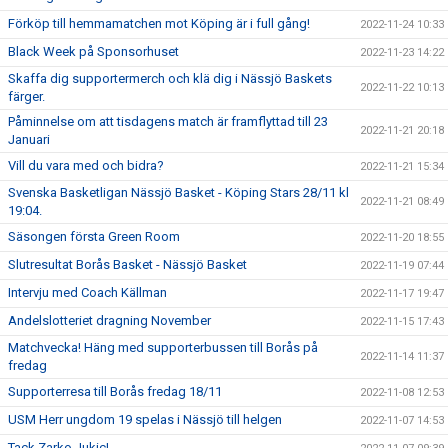
Förköp till hemmamatchen mot Köping är i full gång!
2022-11-24 10:33
Black Week på Sponsorhuset
2022-11-23 14:22
Skaffa dig supportermerch och klä dig i Nässjö Baskets
2022-11-22 10:13
färger.
Påminnelse om att tisdagens match är framflyttad till 23
2022-11-21 20:18
Januari
Vill du vara med och bidra?
2022-11-21 15:34
Svenska Basketligan Nässjö Basket - Köping Stars 28/11 kl
2022-11-21 08:49
19:04.
Säsongen första Green Room
2022-11-20 18:55
Slutresultat Borås Basket - Nässjö Basket
2022-11-19 07:44
Intervju med Coach Källman
2022-11-17 19:47
Andelslotteriet dragning November
2022-11-15 17:43
Matchvecka! Häng med supporterbussen till Borås på
2022-11-14 11:37
fredag
Supporterresa till Borås fredag 18/11
2022-11-08 12:53
USM Herr ungdom 19 spelas i Nässjö till helgen
2022-11-07 14:53
Tack Zarko Jukic!