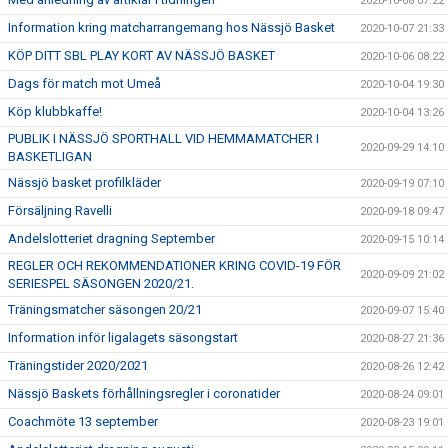
2020-10-08 07:22
Information kring matcharrangemang hos Nässjö Basket
2020-10-07 21:33
KÖP DITT SBL PLAY KORT AV NÄSSJÖ BASKET
2020-10-06 08:22
Dags för match mot Umeå
2020-10-04 19:30
Köp klubbkaffe!
2020-10-04 13:26
PUBLIK I NÄSSJÖ SPORTHALL VID HEMMAMATCHER I
2020-09-29 14:10
BASKETLIGAN
Nässjö basket profilkläder
2020-09-19 07:10
Försäljning Ravelli
2020-09-18 09:47
Andelslotteriet dragning September
2020-09-15 10:14
REGLER OCH REKOMMENDATIONER KRING COVID-19 FÖR
2020-09-09 21:02
SERIESPEL SÄSONGEN 2020/21.
Träningsmatcher säsongen 20/21
2020-09-07 15:40
Information inför ligalagets säsongstart
2020-08-27 21:36
Träningstider 2020/2021
2020-08-26 12:42
Nässjö Baskets förhållningsregler i coronatider
2020-08-24 09:01
Coachmöte 13 september
2020-08-23 19:01