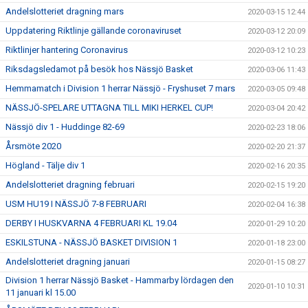
Andelslotteriet dragning mars
2020-03-15 12:44
Uppdatering Riktlinje gällande coronaviruset
2020-03-12 20:09
Riktlinjer hantering Coronavirus
2020-03-12 10:23
Riksdagsledamot på besök hos Nässjö Basket
2020-03-06 11:43
Hemmamatch i Division 1 herrar Nässjö - Fryshuset 7 mars
2020-03-05 09:48
NÄSSJÖ-SPELARE UTTAGNA TILL MIKI HERKEL CUP!
2020-03-04 20:42
Nässjö div 1 - Huddinge 82-69
2020-02-23 18:06
Årsmöte 2020
2020-02-20 21:37
Högland - Tälje div 1
2020-02-16 20:35
Andelslotteriet dragning februari
2020-02-15 19:20
USM HU19 I NÄSSJÖ 7-8 FEBRUARI
2020-02-04 16:38
DERBY I HUSKVARNA 4 FEBRUARI KL 19.04
2020-01-29 10:20
ESKILSTUNA - NÄSSJÖ BASKET DIVISION 1
2020-01-18 23:00
Andelslotteriet dragning januari
2020-01-15 08:27
Division 1 herrar Nässjö Basket - Hammarby lördagen den
2020-01-10 10:31
11 januari kl 15.00