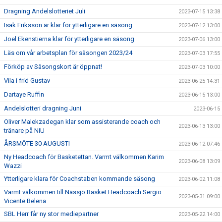
Dragning Andelslotteriet Juli
2023-07-15 13:38
Isak Eriksson är klar för ytterligare en säsong
2023-07-12 13:00
Joel Ekenstierna klar för ytterligare en säsong
2023-07-06 13:00
Läs om vår arbetsplan för säsongen 2023/24
2023-07-03 17:55
Förköp av Säsongskort är öppnat!
2023-07-03 10:00
Vila i frid Gustav
2023-06-25 14:31
Dartaye Ruffin
2023-06-15 13:00
Andelslotteri dragning Juni
2023-06-15
Oliver Malekzadegan klar som assisterande coach och
2023-06-13 13:00
tränare på NIU
ÅRSMÖTE 30 AUGUSTI
2023-06-12 07:46
Ny Headcoach för Basketettan. Varmt välkommen Karim
2023-06-08 13:09
Wazzi
Ytterligare klara för Coachstaben kommande säsong
2023-06-02 11:08
Varmt välkommen till Nässjö Basket Headcoach Sergio
2023-05-31 09:00
Vicente Belena
SBL Herr får ny stor mediepartner
2023-05-22 14:00