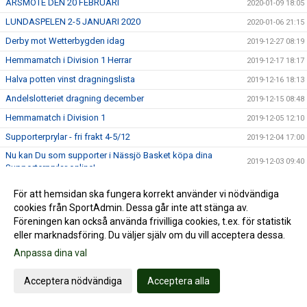
ÅRSMÖTE DEN 20 FEBRUARI
2020-01-09 18:05
LUNDASPELEN 2-5 JANUARI 2020
2020-01-06 21:15
Derby mot Wetterbygden idag
2019-12-27 08:19
Hemmamatch i Division 1 Herrar
2019-12-17 18:17
Halva potten vinst dragningslista
2019-12-16 18:13
Andelslotteriet dragning december
2019-12-15 08:48
Hemmamatch i Division 1
2019-12-05 12:10
Supporterprylar - fri frakt 4-5/12
2019-12-04 17:00
Nu kan Du som supporter i Nässjö Basket köpa dina
2019-12-03 09:40
Supporterprylar online!
Seger för Div 1 killarna borta mot Huddinge!
2019-12-01 20:30
För att hemsidan ska fungera korrekt använder vi nödvändiga
Julerbjudande bortapaket - Nässjö Basket
2019-11-27 21:48
cookies från SportAdmin. Dessa går inte att stänga av.
Föreningen kan också använda frivilliga cookies, t.ex. för statistik
RM HU16
2019-11-26 11:38
eller marknadsföring. Du väljer själv om du vill acceptera dessa.
Melina Curiander is the thing!!!
2019-11-24 21:44
Anpassa dina val
Hemmamatch i Division 1 Herrar!
2019-11-20 11:12
Acceptera nödvändiga
Acceptera alla
Profilkläder
2019-11-18 13:43
USM HU-17
2019-11-17 14:44