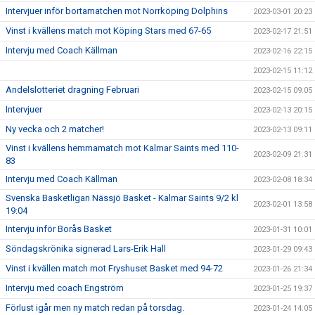
Intervjuer inför bortamatchen mot Norrköping Dolphins
2023-03-01 20:23
Vinst i kvällens match mot Köping Stars med 67-65
2023-02-17 21:51
Intervju med Coach Källman
2023-02-16 22:15
2023-02-15 11:12
Andelslotteriet dragning Februari
2023-02-15 09:05
Intervjuer
2023-02-13 20:15
Ny vecka och 2 matcher!
2023-02-13 09:11
Vinst i kvällens hemmamatch mot Kalmar Saints med 110-
2023-02-09 21:31
83
Intervju med Coach Källman
2023-02-08 18:34
Svenska Basketligan Nässjö Basket - Kalmar Saints 9/2 kl
2023-02-01 13:58
19:04
Intervju inför Borås Basket
2023-01-31 10:01
Söndagskrönika signerad Lars-Erik Hall
2023-01-29 09:43
Vinst i kvällen match mot Fryshuset Basket med 94-72
2023-01-26 21:34
Intervju med coach Engström
2023-01-25 19:37
Förlust igår men ny match redan på torsdag.
2023-01-24 14:05