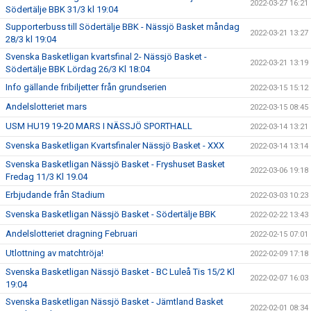
2022-03-27 16:21
Södertälje BBK 31/3 kl 19:04
Supporterbuss till Södertälje BBK - Nässjö Basket måndag
2022-03-21 13:27
28/3 kl 19:04
Svenska Basketligan kvartsfinal 2- Nässjö Basket -
2022-03-21 13:19
Södertälje BBK Lördag 26/3 Kl 18:04
Info gällande fribiljetter från grundserien
2022-03-15 15:12
Andelslotteriet mars
2022-03-15 08:45
USM HU19 19-20 MARS I NÄSSJÖ SPORTHALL
2022-03-14 13:21
Svenska Basketligan Kvartsfinaler Nässjö Basket - XXX
2022-03-14 13:14
Svenska Basketligan Nässjö Basket - Fryshuset Basket
2022-03-06 19:18
Fredag 11/3 Kl 19.04
Erbjudande från Stadium
2022-03-03 10:23
Svenska Basketligan Nässjö Basket - Södertälje BBK
2022-02-22 13:43
Andelslotteriet dragning Februari
2022-02-15 07:01
Utlottning av matchtröja!
2022-02-09 17:18
Svenska Basketligan Nässjö Basket - BC Luleå Tis 15/2 Kl
2022-02-07 16:03
19:04
Svenska Basketligan Nässjö Basket - Jämtland Basket
2022-02-01 08:34