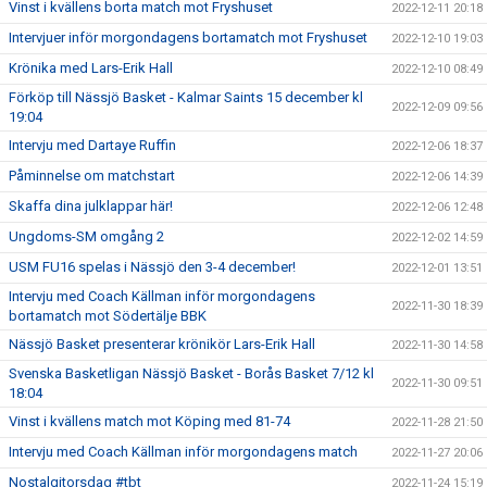
Vinst i kvällens borta match mot Fryshuset
2022-12-11 20:18
Intervjuer inför morgondagens bortamatch mot Fryshuset
2022-12-10 19:03
Krönika med Lars-Erik Hall
2022-12-10 08:49
Förköp till Nässjö Basket - Kalmar Saints 15 december kl
2022-12-09 09:56
19:04
Intervju med Dartaye Ruffin
2022-12-06 18:37
Påminnelse om matchstart
2022-12-06 14:39
Skaffa dina julklappar här!
2022-12-06 12:48
Ungdoms-SM omgång 2
2022-12-02 14:59
USM FU16 spelas i Nässjö den 3-4 december!
2022-12-01 13:51
Intervju med Coach Källman inför morgondagens
2022-11-30 18:39
bortamatch mot Södertälje BBK
Nässjö Basket presenterar krönikör Lars-Erik Hall
2022-11-30 14:58
Svenska Basketligan Nässjö Basket - Borås Basket 7/12 kl
2022-11-30 09:51
18:04
Vinst i kvällens match mot Köping med 81-74
2022-11-28 21:50
Intervju med Coach Källman inför morgondagens match
2022-11-27 20:06
Nostalgitorsdag #tbt
2022-11-24 15:19