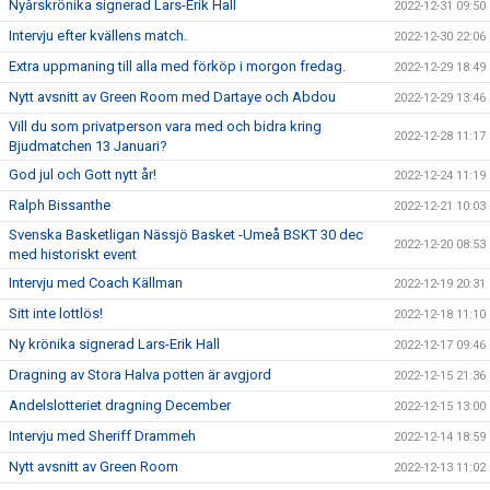
Nyårskrönika signerad Lars-Erik Hall
2022-12-31 09:50
Intervju efter kvällens match.
2022-12-30 22:06
Extra uppmaning till alla med förköp i morgon fredag.
2022-12-29 18:49
Nytt avsnitt av Green Room med Dartaye och Abdou
2022-12-29 13:46
Vill du som privatperson vara med och bidra kring
2022-12-28 11:17
Bjudmatchen 13 Januari?
God jul och Gott nytt år!
2022-12-24 11:19
Ralph Bissanthe
2022-12-21 10:03
Svenska Basketligan Nässjö Basket -Umeå BSKT 30 dec
2022-12-20 08:53
med historiskt event
Intervju med Coach Källman
2022-12-19 20:31
Sitt inte lottlös!
2022-12-18 11:10
Ny krönika signerad Lars-Erik Hall
2022-12-17 09:46
Dragning av Stora Halva potten är avgjord
2022-12-15 21:36
Andelslotteriet dragning December
2022-12-15 13:00
Intervju med Sheriff Drammeh
2022-12-14 18:59
Nytt avsnitt av Green Room
2022-12-13 11:02