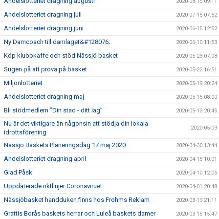
Andelslotteriet dragning augusti
2020-08-15 09:11
Andelslotteriet dragning juli
2020-07-15 07:52
Andelslotteriet dragning juni
2020-06-15 12:52
Ny Damcoach till damlaget&#128076;
2020-06-10 11:53
Köp klubbkaffe och stöd Nässjö basket
2020-05-23 07:08
Sugen på att prova på basket
2020-05-22 16:51
Miljonlotteriet
2020-05-19 20:24
Andelslotteriet dragning maj
2020-05-15 08:00
Bli stödmedlem ”Din stad - ditt lag”
2020-05-13 20:45
Nu är det viktigare än någonsin att stödja din lokala
2020-05-09
idrottsförening
Nässjö Baskets Planeringsdag 17 maj 2020
2020-04-30 13:44
Andelslotteriet dragning april
2020-04-15 10:01
Glad Påsk
2020-04-10 12:05
Uppdaterade riktlinjer Coronaviruet
2020-04-01 20:48
Nässjöbasket handduken finns hos Frohms Reklam
2020-03-19 21:11
Grattis Borås baskets herrar och Luleå baskets damer
2020-03-15 15:47