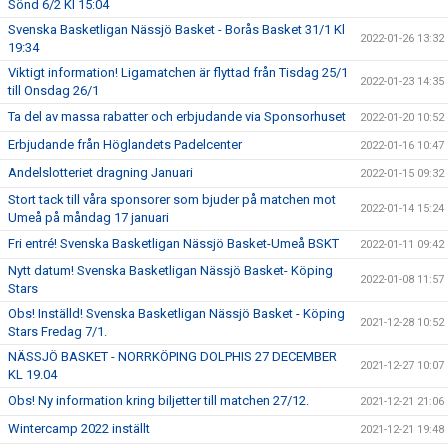
Sönd 6/2 Kl 15:04
Svenska Basketligan Nässjö Basket - Borås Basket 31/1 Kl
2022-01-26 13:32
19:34
Viktigt information! Ligamatchen är flyttad från Tisdag 25/1
2022-01-23 14:35
till Onsdag 26/1
Ta del av massa rabatter och erbjudande via Sponsorhuset
2022-01-20 10:52
Erbjudande från Höglandets Padelcenter
2022-01-16 10:47
Andelslotteriet dragning Januari
2022-01-15 09:32
Stort tack till våra sponsorer som bjuder på matchen mot
2022-01-14 15:24
Umeå på måndag 17 januari
Fri entré! Svenska Basketligan Nässjö Basket-Umeå BSKT
2022-01-11 09:42
Nytt datum! Svenska Basketligan Nässjö Basket- Köping
2022-01-08 11:57
Stars
Obs! Inställd! Svenska Basketligan Nässjö Basket - Köping
2021-12-28 10:52
Stars Fredag 7/1.
NÄSSJÖ BASKET - NORRKÖPING DOLPHIS 27 DECEMBER
2021-12-27 10:07
KL 19.04
Obs! Ny information kring biljetter till matchen 27/12.
2021-12-21 21:06
Wintercamp 2022 inställt
2021-12-21 19:48