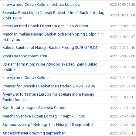
Intervju med Coach Källman och Zarko Jukic
2022-10-05 20:30
Svenska Basketligan Nässjö Basket - Umeå Basket fredag
2022-10-02 10:00
7 okt 19:04
Intervjuer med Coach Engström och Elias Weibert
2022-09-28 19:22
Matchen mellan Nässjö Basket och Norrköping Dolphin 11
2022-09-28 09:37
okt flyttas.
Kalmar Saints mot Nässjö Basket Fredag 30/9 kl 19:04
2022-09-27 14:46
Vinst i säsongspremiären
2022-09-23 22:00
Spelarinformation: Willie Atwood skadad, Zarko Jukic
2022-09-23 09:56
ersätter
Intervju med Coach Källman
2022-09-21 20:53
Premiär för Svenska Basketligan fredag 23/9 kl 19:04
2022-09-21 09:33
Äventyret fortsätter i Europa för spelare inom Nässjö
2022-09-18 10:41
Basketfamiljen.
Komfortabel seger i Svenska Cupen
2022-09-17 19:25
Match i Svenska Cupen Lördag 17 sept kl 17:00
2022-09-16 17:00
Sponsorevent på Nybergs bil i Nässjö 15 september
2022-09-16 10:00
Andelslotteriet dragning september
2022-09-15 08:47