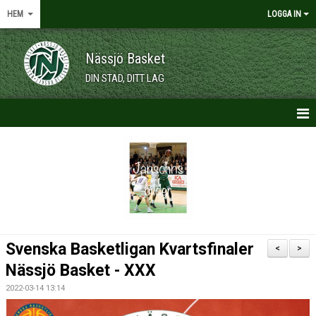
HEM
LOGGA IN
Nässjö Basket
DIN STAD, DITT LAG
HEM
NYHETER
OM KLUBBEN
KALENDER
Svenska Basketligan Kvartsfinaler
<
>
VÅRA LAG/TRÄNARE
Nässjö Basket - XXX
2022-03-14 13:14
MEDLEMSKAP