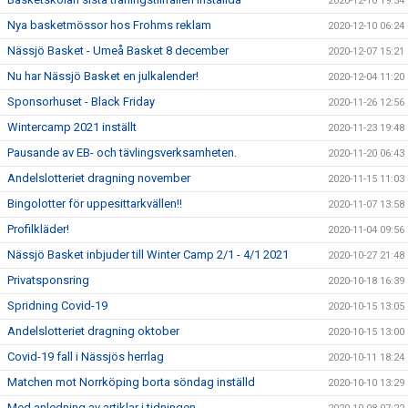
2020-12-10 19:54
Nya basketmössor hos Frohms reklam
2020-12-10 06:24
Nässjö Basket - Umeå Basket 8 december
2020-12-07 15:21
Nu har Nässjö Basket en julkalender!
2020-12-04 11:20
Sponsorhuset - Black Friday
2020-11-26 12:56
Wintercamp 2021 inställt
2020-11-23 19:48
Pausande av EB- och tävlingsverksamheten.
2020-11-20 06:43
Andelslotteriet dragning november
2020-11-15 11:03
Bingolotter för uppesittarkvällen!!
2020-11-07 13:58
Profilkläder!
2020-11-04 09:56
Nässjö Basket inbjuder till Winter Camp 2/1 - 4/1 2021
2020-10-27 21:48
Privatsponsring
2020-10-18 16:39
Spridning Covid-19
2020-10-15 13:05
Andelslotteriet dragning oktober
2020-10-15 13:00
Covid-19 fall i Nässjös herrlag
2020-10-11 18:24
Matchen mot Norrköping borta söndag inställd
2020-10-10 13:29
Med anledning av artiklar i tidningen