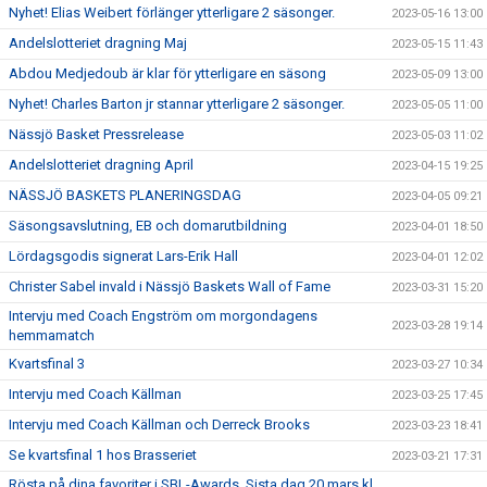
Nyhet! Elias Weibert förlänger ytterligare 2 säsonger.
2023-05-16 13:00
Andelslotteriet dragning Maj
2023-05-15 11:43
Abdou Medjedoub är klar för ytterligare en säsong
2023-05-09 13:00
Nyhet! Charles Barton jr stannar ytterligare 2 säsonger.
2023-05-05 11:00
Nässjö Basket Pressrelease
2023-05-03 11:02
Andelslotteriet dragning April
2023-04-15 19:25
NÄSSJÖ BASKETS PLANERINGSDAG
2023-04-05 09:21
Säsongsavslutning, EB och domarutbildning
2023-04-01 18:50
Lördagsgodis signerat Lars-Erik Hall
2023-04-01 12:02
Christer Sabel invald i Nässjö Baskets Wall of Fame
2023-03-31 15:20
Intervju med Coach Engström om morgondagens
2023-03-28 19:14
hemmamatch
Kvartsfinal 3
2023-03-27 10:34
Intervju med Coach Källman
2023-03-25 17:45
Intervju med Coach Källman och Derreck Brooks
2023-03-23 18:41
Se kvartsfinal 1 hos Brasseriet
2023-03-21 17:31
Rösta på dina favoriter i SBL-Awards. Sista dag 20 mars kl