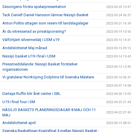
Säsongens första spelarpresentation
2022-05-25 10:47
Tack Daniel! Daniel Hansson lämnar Nässjö Basket
2022-05-24 06:37
Anton Politis uttagen som reserv till landslagsläger
2022-05-21 16:39
Är du intresserad av privatsponsring?
2022-05-19 10:56
Välförtjänt silvermedalj i USM u19
2022-05-15 14:31
Andelslotteriet Maj månad
2022-05-15 09:15
Nässjö basket U19 i final i USM
2022-05-14 15:43
Pressmeddelande: Nässjö Basket förstärker
2022-05-13 12:45
organisationen
Vi gratulerar Norrköping Dolphins till Svenska Mästare
2022-05-10 06:31
2022-05-07 14:58
Dartaye Ruffin blir året center i SBL
2022-04-30 13:05
U19 i final four i SM
2022-04-23 21:49
NÄSSJÖ BASKETS PLANERINGSDAGAR 8 MAJ OCH 11
2022-04-22 07:45
MAJ
Andelslotteriet april
2022-04-15 08:51
Svenska Basketligan Kvartsfinal 4 mellan Nässjö Basket -