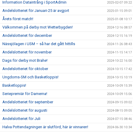
Information Dataintrång i SportAdmin
2025-02-07 09:22
Andelslotteriet för Januari-25 är avgjort
2025-01-15 09:01
Årets först match!
2025-01-08 10:17
Välkommen på derby mot Wetterbygden!
2024-12-16 08:57
Andelslotteriet för december
2024-12-15 16:19
Nässjölagen i USM – så har det gått hittills
2024-11-26 08:43
Andelslotteriet för november
2024-11-15 14:17
Dags för derby mot Brahe!
2024-10-22 16:00
Andelslotteriet för oktober
2024-10-15 17:42
Ungdoms-SM och Basketloppis!
2024-10-15 10:19
Basketloppis!
2024-10-09 15:39
Seriepremiär för Damerna!
2024-10-09 15:06
Andelslotteriet för september
2024-09-15 09:02
Andelslotteriet för augusti
2024-08-15 09:05
Andelslotteriet för Juli
2024-07-15 08:46
Halva Pottendagningen är slutförd, här är vinnaren!
2024-06-30 10:34