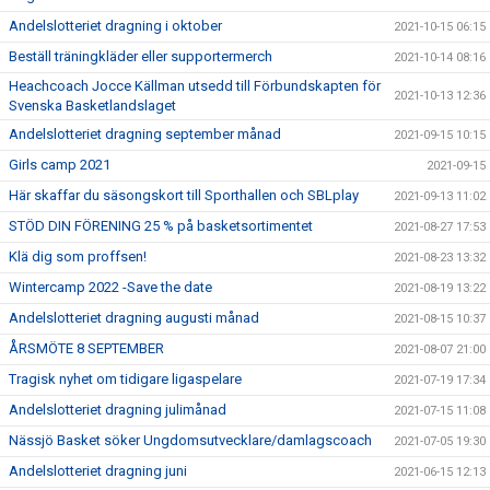
Andelslotteriet dragning i oktober
2021-10-15 06:15
Beställ träningkläder eller supportermerch
2021-10-14 08:16
Heachcoach Jocce Källman utsedd till Förbundskapten för
2021-10-13 12:36
Svenska Basketlandslaget
Andelslotteriet dragning september månad
2021-09-15 10:15
Girls camp 2021
2021-09-15
Här skaffar du säsongskort till Sporthallen och SBLplay
2021-09-13 11:02
STÖD DIN FÖRENING 25 % på basketsortimentet
2021-08-27 17:53
Klä dig som proffsen!
2021-08-23 13:32
Wintercamp 2022 -Save the date
2021-08-19 13:22
Andelslotteriet dragning augusti månad
2021-08-15 10:37
ÅRSMÖTE 8 SEPTEMBER
2021-08-07 21:00
Tragisk nyhet om tidigare ligaspelare
2021-07-19 17:34
Andelslotteriet dragning julimånad
2021-07-15 11:08
Nässjö Basket söker Ungdomsutvecklare/damlagscoach
2021-07-05 19:30
Andelslotteriet dragning juni
2021-06-15 12:13