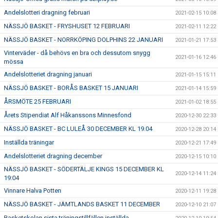
Andelslotteri dragning februari
2021-02-15 10:08
NÄSSJÖ BASKET - FRYSHUSET 12 FEBRUARI
2021-02-11 12:22
NÄSSJÖ BASKET - NORRKÖPING DOLPHINS 22 JANUARI
2021-01-21 17:53
Vinterväder - då behövs en bra och dessutom snygg
2021-01-16 12:46
mössa
Andelslotteriet dragning januari
2021-01-15 15:11
NÄSSJÖ BASKET - BORÅS BASKET 15 JANUARI
2021-01-14 15:59
ÅRSMÖTE 25 FEBRUARI
2021-01-02 18:55
Årets Stipendiat Alf Håkanssons Minnesfond
2020-12-30 22:33
NÄSSJÖ BASKET - BC LULEÅ 30 DECEMBER KL 19.04
2020-12-28 20:14
Inställda träningar
2020-12-21 17:49
Andelslotteriet dragning december
2020-12-15 10:10
NÄSSJÖ BASKET - SÖDERTÄLJE KINGS 15 DECEMBER KL
2020-12-14 11:24
19:04
Vinnare Halva Potten
2020-12-11 19:28
NÄSSJÖ BASKET - JÄMTLANDS BASKET 11 DECEMBER
2020-12-10 21:07
Basketskolan sista träningstillfällen inställda