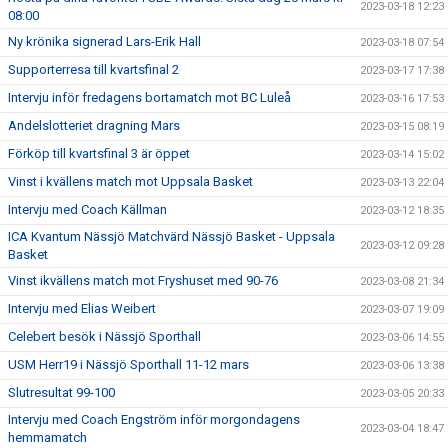
2023-03-18 12:23
08:00
Ny krönika signerad Lars-Erik Hall
2023-03-18 07:54
Supporterresa till kvartsfinal 2
2023-03-17 17:38
Intervju inför fredagens bortamatch mot BC Luleå
2023-03-16 17:53
Andelslotteriet dragning Mars
2023-03-15 08:19
Förköp till kvartsfinal 3 är öppet
2023-03-14 15:02
Vinst i kvällens match mot Uppsala Basket
2023-03-13 22:04
Intervju med Coach Källman
2023-03-12 18:35
ICA Kvantum Nässjö Matchvärd Nässjö Basket - Uppsala
2023-03-12 09:28
Basket
Vinst ikvällens match mot Fryshuset med 90-76
2023-03-08 21:34
Intervju med Elias Weibert
2023-03-07 19:09
Celebert besök i Nässjö Sporthall
2023-03-06 14:55
USM Herr19 i Nässjö Sporthall 11-12 mars
2023-03-06 13:38
Slutresultat 99-100
2023-03-05 20:33
Intervju med Coach Engström inför morgondagens
2023-03-04 18:47
hemmamatch