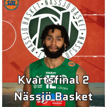
UNGDOMSSEKTIONEN
MEDIA
ALF HÅKANSSONS MINNESFOND