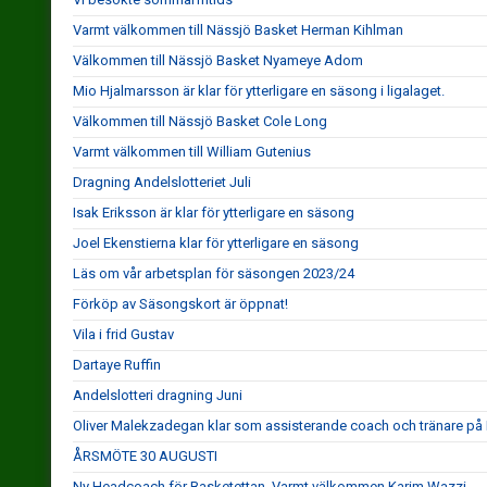
Varmt välkommen till Nässjö Basket Herman Kihlman
Välkommen till Nässjö Basket Nyameye Adom
Mio Hjalmarsson är klar för ytterligare en säsong i ligalaget.
Välkommen till Nässjö Basket Cole Long
Varmt välkommen till William Gutenius
Dragning Andelslotteriet Juli
Isak Eriksson är klar för ytterligare en säsong
Joel Ekenstierna klar för ytterligare en säsong
Läs om vår arbetsplan för säsongen 2023/24
Förköp av Säsongskort är öppnat!
Vila i frid Gustav
Dartaye Ruffin
Andelslotteri dragning Juni
Oliver Malekzadegan klar som assisterande coach och tränare på
ÅRSMÖTE 30 AUGUSTI
Ny Headcoach för Basketettan. Varmt välkommen Karim Wazzi