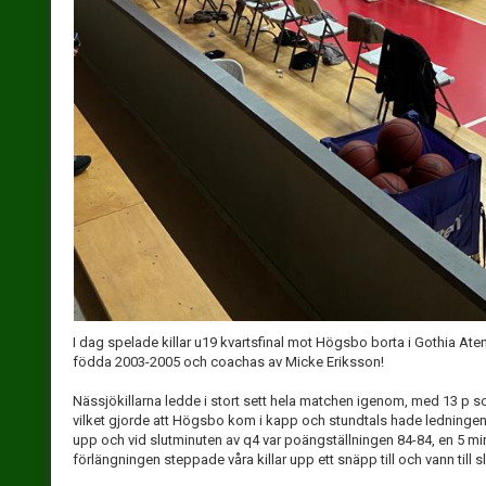
I dag spelade killar u19 kvartsfinal mot Högsbo borta i Gothia Aten
födda 2003-2005 och coachas av Micke Eriksson!
Nässjökillarna ledde i stort sett hela matchen igenom, med 13 p s
vilket gjorde att Högsbo kom i kapp och stundtals hade ledningen. 
upp och vid slutminuten av q4 var poängställningen 84-84, en 5 mi
förlängningen steppade våra killar upp ett snäpp till och vann till 