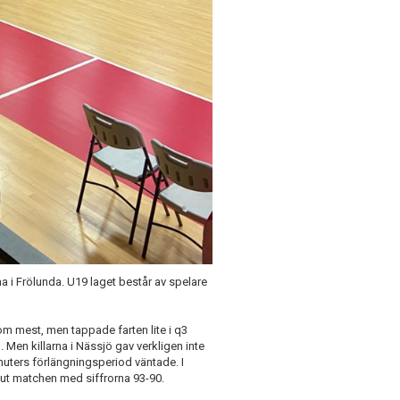
a i Frölunda. U19 laget består av spelare
om mest, men tappade farten lite i q3
Men killarna i Nässjö gav verkligen inte
nuters förlängningsperiod väntade. I
slut matchen med siffrorna 93-90.