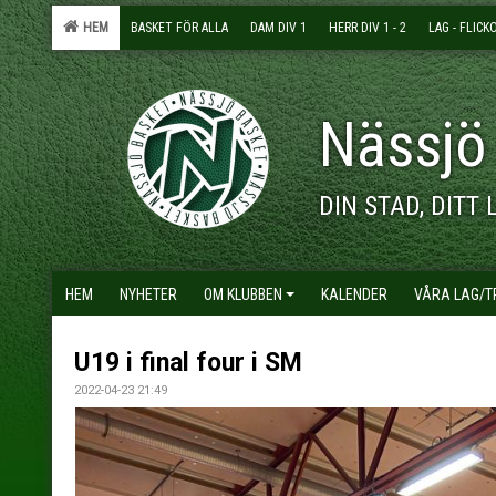
HEM
BASKET FÖR ALLA
DAM DIV 1
HERR DIV 1 - 2
LAG - FLICK
Nässjö
DIN STAD, DITT 
HEM
NYHETER
OM KLUBBEN
KALENDER
VÅRA LAG/
U19 i final four i SM
2022-04-23 21:49