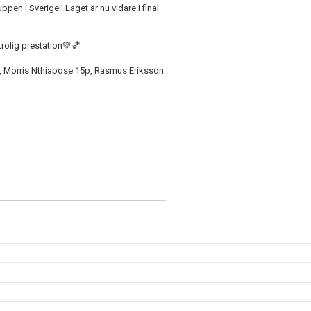
ppen i Sverige!! Laget är nu vidare i final
 otrolig prestation💚🏀
p, Morris Nthiabose 15p, Rasmus Eriksson