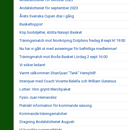
Andelslotteriet för september 2023
Årets Svenska Cupen drar i gång
Basketloppis!
Köp biobiljetter, stötta Nässjö Basket
Träningsmatch mot Norrköping Dolphins fredag 8 sept kl 19:00
Nu har vi gått ut med aviseringar för befintliga medlemmar!
Träningmatch mot Borås Basket Lördag 2 sept 16:00
Vi söker ledare!
Varmt välkommen ShanQuan "Tank" Hemphill!
Intervjuer med Coach Vicente Beleña och William Gutenius
Lotteri: Vinn grymt Merchpaket
Fysio Juan Hernandez
Pratiskt information för kommande säsong.
Kommande träningsmatcher
Dragning Andelslotteriet Augusti
Vi besökte sommarfritids