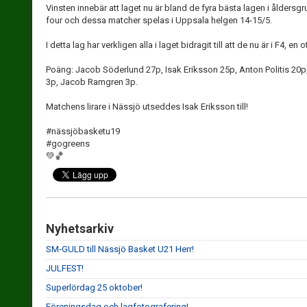
Vinsten innebär att laget nu är bland de fyra bästa lagen i åldersgru
four och dessa matcher spelas i Uppsala helgen 14-15/5.
I detta lag har verkligen alla i laget bidragit till att de nu är i F4, en
Poäng: Jacob Söderlund 27p, Isak Eriksson 25p, Anton Politis 20
3p, Jacob Ramgren 3p.
Matchens lirare i Nässjö utseddes Isak Eriksson till!
#nässjöbasketu19
#gogreens
💚🏀
Nyhetsarkiv
SM-GULD till Nässjö Basket U21 Herr!
JULFEST!
Superlördag 25 oktober!
Föreningsdag och lagfotografering!