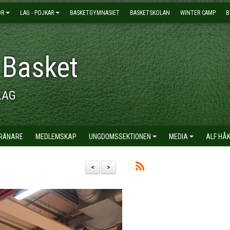
OR
LAG - POJKAR
BASKETGYMNASIET
BASKETSKOLAN
WINTER CAMP
B
 Basket
LAG
TRÄNARE
MEDLEMSKAP
UNGDOMSSEKTIONEN
MEDIA
ALF HÅ
<
>