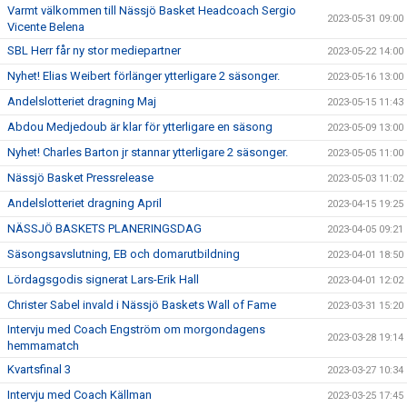
Varmt välkommen till Nässjö Basket Headcoach Sergio
2023-05-31 09:00
Vicente Belena
SBL Herr får ny stor mediepartner
2023-05-22 14:00
Nyhet! Elias Weibert förlänger ytterligare 2 säsonger.
2023-05-16 13:00
Andelslotteriet dragning Maj
2023-05-15 11:43
Abdou Medjedoub är klar för ytterligare en säsong
2023-05-09 13:00
Nyhet! Charles Barton jr stannar ytterligare 2 säsonger.
2023-05-05 11:00
Nässjö Basket Pressrelease
2023-05-03 11:02
Andelslotteriet dragning April
2023-04-15 19:25
NÄSSJÖ BASKETS PLANERINGSDAG
2023-04-05 09:21
Säsongsavslutning, EB och domarutbildning
2023-04-01 18:50
Lördagsgodis signerat Lars-Erik Hall
2023-04-01 12:02
Christer Sabel invald i Nässjö Baskets Wall of Fame
2023-03-31 15:20
Intervju med Coach Engström om morgondagens
2023-03-28 19:14
hemmamatch
Kvartsfinal 3
2023-03-27 10:34
Intervju med Coach Källman
2023-03-25 17:45