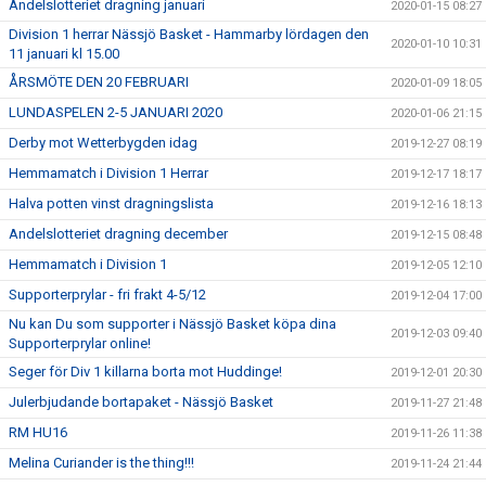
Andelslotteriet dragning januari
2020-01-15 08:27
Division 1 herrar Nässjö Basket - Hammarby lördagen den
2020-01-10 10:31
11 januari kl 15.00
ÅRSMÖTE DEN 20 FEBRUARI
2020-01-09 18:05
LUNDASPELEN 2-5 JANUARI 2020
2020-01-06 21:15
Derby mot Wetterbygden idag
2019-12-27 08:19
Hemmamatch i Division 1 Herrar
2019-12-17 18:17
Halva potten vinst dragningslista
2019-12-16 18:13
Andelslotteriet dragning december
2019-12-15 08:48
Hemmamatch i Division 1
2019-12-05 12:10
Supporterprylar - fri frakt 4-5/12
2019-12-04 17:00
Nu kan Du som supporter i Nässjö Basket köpa dina
2019-12-03 09:40
Supporterprylar online!
Seger för Div 1 killarna borta mot Huddinge!
2019-12-01 20:30
Julerbjudande bortapaket - Nässjö Basket
2019-11-27 21:48
RM HU16
2019-11-26 11:38
Melina Curiander is the thing!!!
2019-11-24 21:44