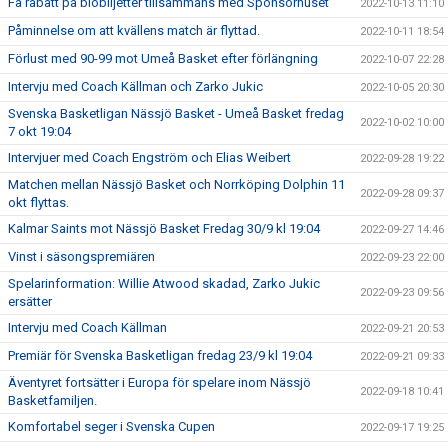
Få rabatt på biobiljetter tillsammans med Sponsorhuset
2022-10-13 11:10
Påminnelse om att kvällens match är flyttad.
2022-10-11 18:54
Förlust med 90-99 mot Umeå Basket efter förlängning
2022-10-07 22:28
Intervju med Coach Källman och Zarko Jukic
2022-10-05 20:30
Svenska Basketligan Nässjö Basket - Umeå Basket fredag
2022-10-02 10:00
7 okt 19:04
Intervjuer med Coach Engström och Elias Weibert
2022-09-28 19:22
Matchen mellan Nässjö Basket och Norrköping Dolphin 11
2022-09-28 09:37
okt flyttas.
Kalmar Saints mot Nässjö Basket Fredag 30/9 kl 19:04
2022-09-27 14:46
Vinst i säsongspremiären
2022-09-23 22:00
Spelarinformation: Willie Atwood skadad, Zarko Jukic
2022-09-23 09:56
ersätter
Intervju med Coach Källman
2022-09-21 20:53
Premiär för Svenska Basketligan fredag 23/9 kl 19:04
2022-09-21 09:33
Äventyret fortsätter i Europa för spelare inom Nässjö
2022-09-18 10:41
Basketfamiljen.
Komfortabel seger i Svenska Cupen
2022-09-17 19:25