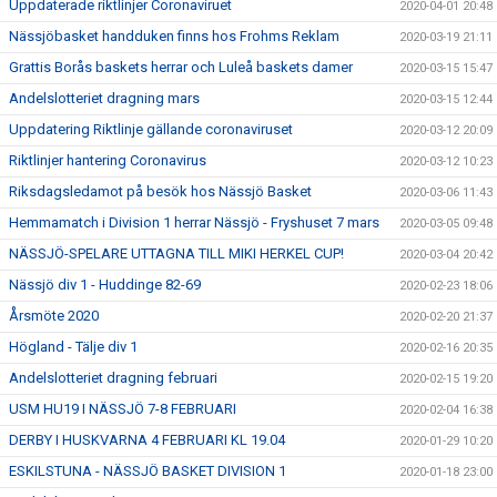
Uppdaterade riktlinjer Coronaviruet
2020-04-01 20:48
Nässjöbasket handduken finns hos Frohms Reklam
2020-03-19 21:11
Grattis Borås baskets herrar och Luleå baskets damer
2020-03-15 15:47
Andelslotteriet dragning mars
2020-03-15 12:44
Uppdatering Riktlinje gällande coronaviruset
2020-03-12 20:09
Riktlinjer hantering Coronavirus
2020-03-12 10:23
Riksdagsledamot på besök hos Nässjö Basket
2020-03-06 11:43
Hemmamatch i Division 1 herrar Nässjö - Fryshuset 7 mars
2020-03-05 09:48
NÄSSJÖ-SPELARE UTTAGNA TILL MIKI HERKEL CUP!
2020-03-04 20:42
Nässjö div 1 - Huddinge 82-69
2020-02-23 18:06
Årsmöte 2020
2020-02-20 21:37
Högland - Tälje div 1
2020-02-16 20:35
Andelslotteriet dragning februari
2020-02-15 19:20
USM HU19 I NÄSSJÖ 7-8 FEBRUARI
2020-02-04 16:38
DERBY I HUSKVARNA 4 FEBRUARI KL 19.04
2020-01-29 10:20
ESKILSTUNA - NÄSSJÖ BASKET DIVISION 1
2020-01-18 23:00