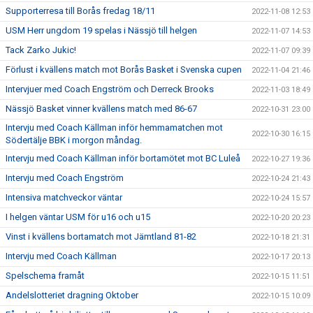
Supporterresa till Borås fredag 18/11
2022-11-08 12:53
USM Herr ungdom 19 spelas i Nässjö till helgen
2022-11-07 14:53
Tack Zarko Jukic!
2022-11-07 09:39
Förlust i kvällens match mot Borås Basket i Svenska cupen
2022-11-04 21:46
Intervjuer med Coach Engström och Derreck Brooks
2022-11-03 18:49
Nässjö Basket vinner kvällens match med 86-67
2022-10-31 23:00
Intervju med Coach Källman inför hemmamatchen mot
2022-10-30 16:15
Södertälje BBK i morgon måndag.
Intervju med Coach Källman inför bortamötet mot BC Luleå
2022-10-27 19:36
Intervju med Coach Engström
2022-10-24 21:43
Intensiva matchveckor väntar
2022-10-24 15:57
I helgen väntar USM för u16 och u15
2022-10-20 20:23
Vinst i kvällens bortamatch mot Jämtland 81-82
2022-10-18 21:31
Intervju med Coach Källman
2022-10-17 20:13
Spelschema framåt
2022-10-15 11:51
Andelslotteriet dragning Oktober
2022-10-15 10:09