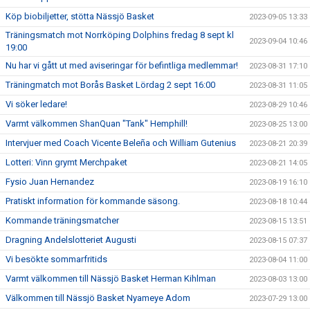
Köp biobiljetter, stötta Nässjö Basket
2023-09-05 13:33
Träningsmatch mot Norrköping Dolphins fredag 8 sept kl
2023-09-04 10:46
19:00
Nu har vi gått ut med aviseringar för befintliga medlemmar!
2023-08-31 17:10
Träningmatch mot Borås Basket Lördag 2 sept 16:00
2023-08-31 11:05
Vi söker ledare!
2023-08-29 10:46
Varmt välkommen ShanQuan "Tank" Hemphill!
2023-08-25 13:00
Intervjuer med Coach Vicente Beleña och William Gutenius
2023-08-21 20:39
Lotteri: Vinn grymt Merchpaket
2023-08-21 14:05
Fysio Juan Hernandez
2023-08-19 16:10
Pratiskt information för kommande säsong.
2023-08-18 10:44
Kommande träningsmatcher
2023-08-15 13:51
Dragning Andelslotteriet Augusti
2023-08-15 07:37
Vi besökte sommarfritids
2023-08-04 11:00
Varmt välkommen till Nässjö Basket Herman Kihlman
2023-08-03 13:00
Välkommen till Nässjö Basket Nyameye Adom
2023-07-29 13:00