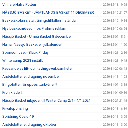
Vinnare Halva Potten
2020-12-11 19:28
NÄSSJÖ BASKET - JÄMTLANDS BASKET 11 DECEMBER
2020-12-10 21:07
Basketskolan sista träningstillfällen inställda
2020-12-10 19:54
Nya basketmössor hos Frohms reklam
2020-12-10 06:24
Nässjö Basket - Umeå Basket 8 december
2020-12-07 15:21
Nu har Nässjö Basket en julkalender!
2020-12-04 11:20
Sponsorhuset - Black Friday
2020-11-26 12:56
Wintercamp 2021 inställt
2020-11-23 19:48
Pausande av EB- och tävlingsverksamheten.
2020-11-20 06:43
Andelslotteriet dragning november
2020-11-15 11:03
Bingolotter för uppesittarkvällen!!
2020-11-07 13:58
Profilkläder!
2020-11-04 09:56
Nässjö Basket inbjuder till Winter Camp 2/1 - 4/1 2021
2020-10-27 21:48
Privatsponsring
2020-10-18 16:39
Spridning Covid-19
2020-10-15 13:05
Andelslotteriet dragning oktober
2020-10-15 13:00