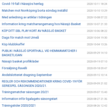
Covid-19 fall i Nässjös herrlag
2020-10-11 18:24
Matchen mot Norrköping borta söndag inställd
2020-10-10 13:29
Med anledning av artiklar i tidningen
2020-10-08 07:22
Information kring matcharrangemang hos Nässjö Basket
2020-10-07 21:33
KÖP DITT SBL PLAY KORT AV NÄSSJÖ BASKET
2020-10-06 08:22
Dags för match mot Umeå
2020-10-04 19:30
Köp klubbkaffe!
2020-10-04 13:26
PUBLIK I NÄSSJÖ SPORTHALL VID HEMMAMATCHER I
2020-09-29 14:10
BASKETLIGAN
Nässjö basket profilkläder
2020-09-19 07:10
Försäljning Ravelli
2020-09-18 09:47
Andelslotteriet dragning September
2020-09-15 10:14
REGLER OCH REKOMMENDATIONER KRING COVID-19 FÖR
2020-09-09 21:02
SERIESPEL SÄSONGEN 2020/21.
Träningsmatcher säsongen 20/21
2020-09-07 15:40
Information inför ligalagets säsongstart
2020-08-27 21:36
Träningstider 2020/2021
2020-08-26 12:42