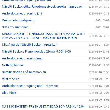
Nässjö Basket söker Ungdomsutvecklare/damlagscoach
2021-07-05 19:30
Andelslotteriet dragning juni
2021-06-15 12:13
Rekordartat budgivning
2021-06-02
Sista tröjauktionen
2021-06-01
SÄSONGSKORT TILL NÄSSJÖ BASKETS HEMMAMATCHER
2021-05-25 17:12
2021/22 - FÖR DIG SOM VILL GARANTERA DIN PLATS
SBL Awards: Nässjö Basket - Årets Lyft
2021-05-21 13:27
Nässjö Baskets Planeringsdag 29 maj 9:00-16:00
2021-05-19 20:53
Andelslotteriet dragning maj
2021-05-15 09:05
Nothing but net
2021-05-11 19:33
Semifinalsdags på hemmaplan
2021-05-10 05:50
Vi är med er!!
2021-04-29 13:25
Andelslotteriet dragning april - storvinst
2021-04-15 10:34
Glad Påsk
2021-04-03 12:24
2021-03-29 18:06
NÄSSJÖ BASKET - FRYSHUSET TISDAG 30 MARS KL 19:04
2021-03-29 12:42