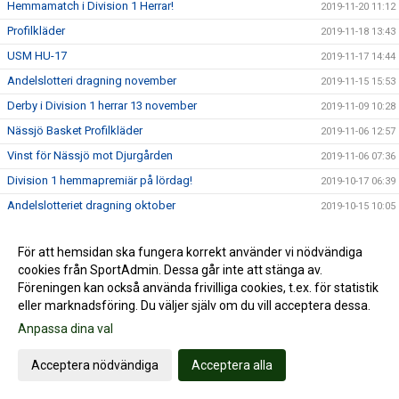
Hemmamatch i Division 1 Herrar!
2019-11-20 11:12
Profilkläder
2019-11-18 13:43
USM HU-17
2019-11-17 14:44
Andelslotteri dragning november
2019-11-15 15:53
Derby i Division 1 herrar 13 november
2019-11-09 10:28
Nässjö Basket Profilkläder
2019-11-06 12:57
Vinst för Nässjö mot Djurgården
2019-11-06 07:36
Division 1 hemmapremiär på lördag!
2019-10-17 06:39
Andelslotteriet dragning oktober
2019-10-15 10:05
RM HU16
2019-10-09 18:58
För att hemsidan ska fungera korrekt använder vi nödvändiga
Träningsstart för de yngsta lagen, basketskolan och
2019-10-06 10:10
cookies från SportAdmin. Dessa går inte att stänga av.
basketkul
Föreningen kan också använda frivilliga cookies, t.ex. för statistik
Motionsbasket för dam och herr kör nu igång!
2019-10-04 05:56
eller marknadsföring. Du väljer själv om du vill acceptera dessa.
Basketskolan startar upp 13/10
2019-09-26 18:55
Anpassa dina val
Damlagstruppen
2019-09-17 19:42
Acceptera nödvändiga
Acceptera alla
Andelslotteriet September
2019-09-15 05:02
Läktarcoacherna is back in business!!
2019-09-04 19:45