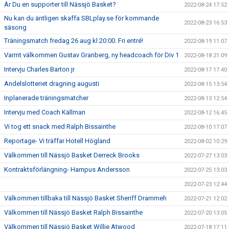
Är Du en supporter till Nässjö Basket?
2022-08-24 17:52
Nu kan du äntligen skaffa SBLplay.se för kommande
2022-08-23 16:53
säsong
Träningsmatch fredag 26 aug kl 20:00. Fri entré!
2022-08-19 11:07
Varmt välkommen Gustav Granberg, ny headcoach för Div 1
2022-08-18 21:09
Intervju Charles Barton jr
2022-08-17 17:40
Andelslotteriet dragning augusti
2022-08-15 13:54
Inplanerade träningsmatcher
2022-08-13 12:54
Intervju med Coach Källman
2022-08-12 16:45
Vi tog ett snack med Ralph Bissainthe
2022-08-10 17:07
Reportage- Vi träffar Hotell Högland
2022-08-02 10:29
Välkommen till Nässjö Basket Derreck Brooks
2022-07-27 13:03
Kontraktsförlängning- Hampus Andersson
2022-07-25 13:03
2022-07-23 12:44
Välkommen tillbaka till Nässjö Basket Sheriff Drammeh
2022-07-21 12:02
Välkommen till Nässjö Basket Ralph Bissainthe
2022-07-20 13:05
Välkommen till Nässjö Basket Willie Atwood
2022-07-18 17:11