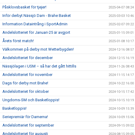
Påsklovsbasket för tjejer!
2025-04-07 08:24
Inför derbyt Nässjö Dam - Brahe Basket
2025-03-03 10:46
Information Dataintrång i SportAdmin
2025-02-07 09:22
Andelslotteriet för Januari-25 är avgjort
2025-01-15 09:01
Årets först match!
2025-01-08 10:17
Välkommen på derby mot Wetterbygden!
2024-12-16 08:57
Andelslotteriet för december
2024-12-15 16:19
Nässjölagen i USM – så har det gått hittills
2024-11-26 08:43
Andelslotteriet för november
2024-11-15 14:17
Dags för derby mot Brahe!
2024-10-22 16:00
Andelslotteriet för oktober
2024-10-15 17:42
Ungdoms-SM och Basketloppis!
2024-10-15 10:19
Basketloppis!
2024-10-09 15:39
Seriepremiär för Damerna!
2024-10-09 15:06
Andelslotteriet för september
2024-09-15 09:02
Andelslotteriet för augusti
2024-08-15 09:05