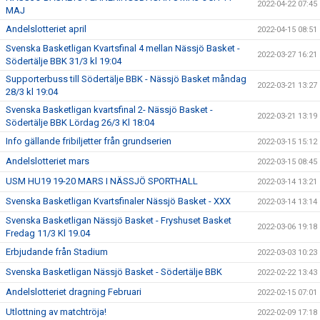
2022-04-22 07:45
MAJ
Andelslotteriet april
2022-04-15 08:51
Svenska Basketligan Kvartsfinal 4 mellan Nässjö Basket -
2022-03-27 16:21
Södertälje BBK 31/3 kl 19:04
Supporterbuss till Södertälje BBK - Nässjö Basket måndag
2022-03-21 13:27
28/3 kl 19:04
Svenska Basketligan kvartsfinal 2- Nässjö Basket -
2022-03-21 13:19
Södertälje BBK Lördag 26/3 Kl 18:04
Info gällande fribiljetter från grundserien
2022-03-15 15:12
Andelslotteriet mars
2022-03-15 08:45
USM HU19 19-20 MARS I NÄSSJÖ SPORTHALL
2022-03-14 13:21
Svenska Basketligan Kvartsfinaler Nässjö Basket - XXX
2022-03-14 13:14
Svenska Basketligan Nässjö Basket - Fryshuset Basket
2022-03-06 19:18
Fredag 11/3 Kl 19.04
Erbjudande från Stadium
2022-03-03 10:23
Svenska Basketligan Nässjö Basket - Södertälje BBK
2022-02-22 13:43
Andelslotteriet dragning Februari
2022-02-15 07:01
Utlottning av matchtröja!
2022-02-09 17:18