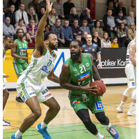
UNGDOMSSEKTIONEN
MEDIA
ALF HÅKANSSONS MINNESFOND