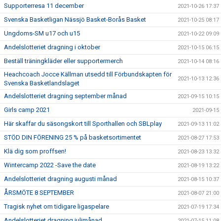
Supporterresa 11 december
2021-10-26 17:37
Svenska Basketligan Nässjö Basket-Borås Basket
2021-10-25 08:17
Ungdoms-SM u17 och u15
2021-10-22 09:09
Andelslotteriet dragning i oktober
2021-10-15 06:15
Beställ träningkläder eller supportermerch
2021-10-14 08:16
Heachcoach Jocce Källman utsedd till Förbundskapten för
2021-10-13 12:36
Svenska Basketlandslaget
Andelslotteriet dragning september månad
2021-09-15 10:15
Girls camp 2021
2021-09-15
Här skaffar du säsongskort till Sporthallen och SBLplay
2021-09-13 11:02
STÖD DIN FÖRENING 25 % på basketsortimentet
2021-08-27 17:53
Klä dig som proffsen!
2021-08-23 13:32
Wintercamp 2022 -Save the date
2021-08-19 13:22
Andelslotteriet dragning augusti månad
2021-08-15 10:37
ÅRSMÖTE 8 SEPTEMBER
2021-08-07 21:00
Tragisk nyhet om tidigare ligaspelare
2021-07-19 17:34
Andelslotteriet dragning julimånad
2021-07-15 11:08