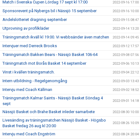
Match i Svenska Cupen Lördag 17 sept kl 17:00
2022-09-16 17:00
Sponsorevent på Nybergs bil i Nässjö 15 september
2022-09-16 10:00
Andelslotteriet dragning september
2022-09-15 08:47
Utprovning av profilkläder
2022-09-14 13:20
Träningsmatch ikväll kl 19:00. Vi webbsänder även matchen
2022-09-14 09:45
Intervjuer med Derreck Brooks
2022-09-12 17:57
Träningsmatch Bakken Bears - Nässjö Basket 106-64
2022-09-08 07:56
Träningmatch mot Borås Basket 14 september
2022-09-06 10:13
Vinst i kvällen träningsmatch.
2022-09-04 22:12
Intern utbildning - Regelgenomgång
2022-09-03 13:43
Intervju med Coach Källman
2022-09-02 18:52
Träningsmatch Kalmar Saints - Nässjö Basket Söndag 4
2022-09-01 14:18
sept
Nässjö Basket och Brahe Basket inleder samarbete
2022-08-30 10:00
Livesänding av träningsmatchen Nässjö Basket - Högsbo
2022-08-26 10:09
Basket fredag 26 aug kl 20:00
Intervju med Coach Engström
2022-08-24 20:04