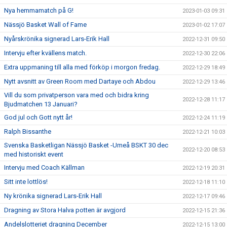
Nya hemmamatch på G!
2023-01-03 09:31
Nässjö Basket Wall of Fame
2023-01-02 17:07
Nyårskrönika signerad Lars-Erik Hall
2022-12-31 09:50
Intervju efter kvällens match.
2022-12-30 22:06
Extra uppmaning till alla med förköp i morgon fredag.
2022-12-29 18:49
Nytt avsnitt av Green Room med Dartaye och Abdou
2022-12-29 13:46
Vill du som privatperson vara med och bidra kring
2022-12-28 11:17
Bjudmatchen 13 Januari?
God jul och Gott nytt år!
2022-12-24 11:19
Ralph Bissanthe
2022-12-21 10:03
Svenska Basketligan Nässjö Basket -Umeå BSKT 30 dec
2022-12-20 08:53
med historiskt event
Intervju med Coach Källman
2022-12-19 20:31
Sitt inte lottlös!
2022-12-18 11:10
Ny krönika signerad Lars-Erik Hall
2022-12-17 09:46
Dragning av Stora Halva potten är avgjord
2022-12-15 21:36
Andelslotteriet dragning December
2022-12-15 13:00