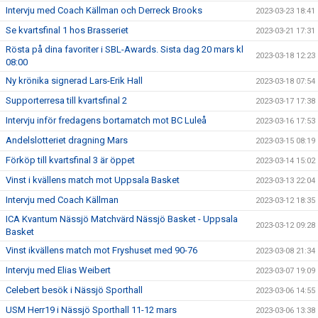
Intervju med Coach Källman och Derreck Brooks
2023-03-23 18:41
Se kvartsfinal 1 hos Brasseriet
2023-03-21 17:31
Rösta på dina favoriter i SBL-Awards. Sista dag 20 mars kl
2023-03-18 12:23
08:00
Ny krönika signerad Lars-Erik Hall
2023-03-18 07:54
Supporterresa till kvartsfinal 2
2023-03-17 17:38
Intervju inför fredagens bortamatch mot BC Luleå
2023-03-16 17:53
Andelslotteriet dragning Mars
2023-03-15 08:19
Förköp till kvartsfinal 3 är öppet
2023-03-14 15:02
Vinst i kvällens match mot Uppsala Basket
2023-03-13 22:04
Intervju med Coach Källman
2023-03-12 18:35
ICA Kvantum Nässjö Matchvärd Nässjö Basket - Uppsala
2023-03-12 09:28
Basket
Vinst ikvällens match mot Fryshuset med 90-76
2023-03-08 21:34
Intervju med Elias Weibert
2023-03-07 19:09
Celebert besök i Nässjö Sporthall
2023-03-06 14:55
USM Herr19 i Nässjö Sporthall 11-12 mars
2023-03-06 13:38