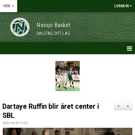
HEM
LOGGA IN
Nässjö Basket
DIN STAD, DITT LAG
HEM
NYHETER
OM KLUBBEN
KALENDER
Dartaye Ruffin blir året center i
<
>
VÅRA LAG/TRÄNARE
SBL
2022-04-30 13:05
MEDLEMSKAP