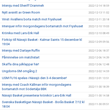
Intervju med Sheriff Drammeh
2022-12-14 18:59
Nytt avsnitt av Green Room
2022-12-13 11:02
Vinst i kvällens borta match mot Fryshuset
2022-12-11 20:18
Intervjuer inför morgondagens bortamatch mot Fryshuset
2022-12-10 19:03
Krönika med Lars-Erik Hall
2022-12-10 08:49
Förköp till Nässjö Basket - Kalmar Saints 15 december kl
2022-12-09 09:56
19:04
Intervju med Dartaye Ruffin
2022-12-06 18:37
Påminnelse om matchstart
2022-12-06 14:39
Skaffa dina julklappar här!
2022-12-06 12:48
Ungdoms-SM omgång 2
2022-12-02 14:59
USM FU16 spelas i Nässjö den 3-4 december!
2022-12-01 13:51
Intervju med Coach Källman inför morgondagens
2022-11-30 18:39
bortamatch mot Södertälje BBK
Nässjö Basket presenterar krönikör Lars-Erik Hall
2022-11-30 14:58
Svenska Basketligan Nässjö Basket - Borås Basket 7/12 kl
2022-11-30 09:51
18:04