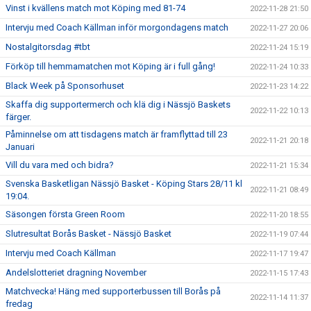
Vinst i kvällens match mot Köping med 81-74
2022-11-28 21:50
Intervju med Coach Källman inför morgondagens match
2022-11-27 20:06
Nostalgitorsdag #tbt
2022-11-24 15:19
Förköp till hemmamatchen mot Köping är i full gång!
2022-11-24 10:33
Black Week på Sponsorhuset
2022-11-23 14:22
Skaffa dig supportermerch och klä dig i Nässjö Baskets
2022-11-22 10:13
färger.
Påminnelse om att tisdagens match är framflyttad till 23
2022-11-21 20:18
Januari
Vill du vara med och bidra?
2022-11-21 15:34
Svenska Basketligan Nässjö Basket - Köping Stars 28/11 kl
2022-11-21 08:49
19:04.
Säsongen första Green Room
2022-11-20 18:55
Slutresultat Borås Basket - Nässjö Basket
2022-11-19 07:44
Intervju med Coach Källman
2022-11-17 19:47
Andelslotteriet dragning November
2022-11-15 17:43
Matchvecka! Häng med supporterbussen till Borås på
2022-11-14 11:37
fredag