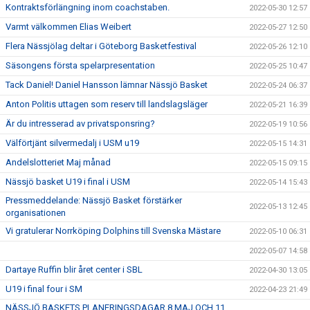
Kontraktsförlängning inom coachstaben.
2022-05-30 12:57
Varmt välkommen Elias Weibert
2022-05-27 12:50
Flera Nässjölag deltar i Göteborg Basketfestival
2022-05-26 12:10
Säsongens första spelarpresentation
2022-05-25 10:47
Tack Daniel! Daniel Hansson lämnar Nässjö Basket
2022-05-24 06:37
Anton Politis uttagen som reserv till landslagsläger
2022-05-21 16:39
Är du intresserad av privatsponsring?
2022-05-19 10:56
Välförtjänt silvermedalj i USM u19
2022-05-15 14:31
Andelslotteriet Maj månad
2022-05-15 09:15
Nässjö basket U19 i final i USM
2022-05-14 15:43
Pressmeddelande: Nässjö Basket förstärker
2022-05-13 12:45
organisationen
Vi gratulerar Norrköping Dolphins till Svenska Mästare
2022-05-10 06:31
2022-05-07 14:58
Dartaye Ruffin blir året center i SBL
2022-04-30 13:05
U19 i final four i SM
2022-04-23 21:49
NÄSSJÖ BASKETS PLANERINGSDAGAR 8 MAJ OCH 11