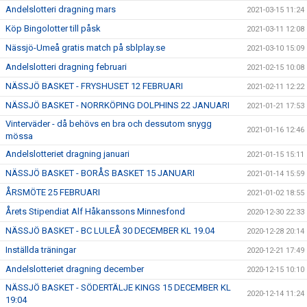
Andelslotteri dragning mars
2021-03-15 11:24
Köp Bingolotter till påsk
2021-03-11 12:08
Nässjö-Umeå gratis match på sblplay.se
2021-03-10 15:09
Andelslotteri dragning februari
2021-02-15 10:08
NÄSSJÖ BASKET - FRYSHUSET 12 FEBRUARI
2021-02-11 12:22
NÄSSJÖ BASKET - NORRKÖPING DOLPHINS 22 JANUARI
2021-01-21 17:53
Vinterväder - då behövs en bra och dessutom snygg
2021-01-16 12:46
mössa
Andelslotteriet dragning januari
2021-01-15 15:11
NÄSSJÖ BASKET - BORÅS BASKET 15 JANUARI
2021-01-14 15:59
ÅRSMÖTE 25 FEBRUARI
2021-01-02 18:55
Årets Stipendiat Alf Håkanssons Minnesfond
2020-12-30 22:33
NÄSSJÖ BASKET - BC LULEÅ 30 DECEMBER KL 19.04
2020-12-28 20:14
Inställda träningar
2020-12-21 17:49
Andelslotteriet dragning december
2020-12-15 10:10
NÄSSJÖ BASKET - SÖDERTÄLJE KINGS 15 DECEMBER KL
2020-12-14 11:24
19:04