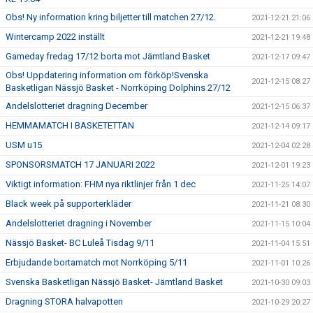
Obs! Ny information kring biljetter till matchen 27/12.
2021-12-21 21:06
Wintercamp 2022 inställt
2021-12-21 19:48
Gameday fredag 17/12 borta mot Jämtland Basket
2021-12-17 09:47
Obs! Uppdatering information om förköp!Svenska
2021-12-15 08:27
Basketligan Nässjö Basket - Norrköping Dolphins 27/12
Andelslotteriet dragning December
2021-12-15 06:37
HEMMAMATCH I BASKETETTAN
2021-12-14 09:17
USM u15
2021-12-04 02:28
SPONSORSMATCH 17 JANUARI 2022
2021-12-01 19:23
Viktigt information: FHM nya riktlinjer från 1 dec
2021-11-25 14:07
Black week på supporterkläder
2021-11-21 08:30
Andelslotteriet dragning i November
2021-11-15 10:04
Nässjö Basket- BC Luleå Tisdag 9/11
2021-11-04 15:51
Erbjudande bortamatch mot Norrköping 5/11
2021-11-01 10:26
Svenska Basketligan Nässjö Basket- Jämtland Basket
2021-10-30 09:03
Dragning STORA halvapotten
2021-10-29 20:27