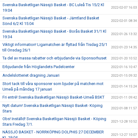
Svenska Basketligan Nässjö Basket - BC Luleå Tis 15/2 Kl
2022-02-07 16:03
19:04
Svenska Basketligan Nässjö Basket - Jämtland Basket
2022-02-01 08:34
Sönd 6/2 Kl 15:04
Svenska Basketligan Nässjö Basket - Borås Basket 31/1 Kl
2022-01-26 13:32
19:34
Viktigt information! Ligamatchen är flyttad från Tisdag 25/1
2022-01-23 14:35
till Onsdag 26/1
Ta del av massa rabatter och erbjudande via Sponsorhuset
2022-01-20 10:52
Erbjudande från Höglandets Padelcenter
2022-01-16 10:47
Andelslotteriet dragning Januari
2022-01-15 09:32
Stort tack till våra sponsorer som bjuder på matchen mot
2022-01-14 15:24
Umeå på måndag 17 januari
Fri entré! Svenska Basketligan Nässjö Basket-Umeå BSKT
2022-01-11 09:42
Nytt datum! Svenska Basketligan Nässjö Basket- Köping
2022-01-08 11:57
Stars
Obs! Inställd! Svenska Basketligan Nässjö Basket - Köping
2021-12-28 10:52
Stars Fredag 7/1.
NÄSSJÖ BASKET - NORRKÖPING DOLPHIS 27 DECEMBER
2021-12-27 10:07
KL 19.04