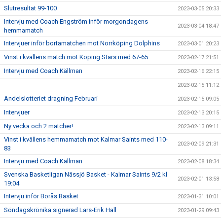
Slutresultat 99-100
2023-03-05 20:33
Intervju med Coach Engström inför morgondagens
2023-03-04 18:47
hemmamatch
Intervjuer inför bortamatchen mot Norrköping Dolphins
2023-03-01 20:23
Vinst i kvällens match mot Köping Stars med 67-65
2023-02-17 21:51
Intervju med Coach Källman
2023-02-16 22:15
2023-02-15 11:12
Andelslotteriet dragning Februari
2023-02-15 09:05
Intervjuer
2023-02-13 20:15
Ny vecka och 2 matcher!
2023-02-13 09:11
Vinst i kvällens hemmamatch mot Kalmar Saints med 110-
2023-02-09 21:31
83
Intervju med Coach Källman
2023-02-08 18:34
Svenska Basketligan Nässjö Basket - Kalmar Saints 9/2 kl
2023-02-01 13:58
19:04
Intervju inför Borås Basket
2023-01-31 10:01
Söndagskrönika signerad Lars-Erik Hall
2023-01-29 09:43