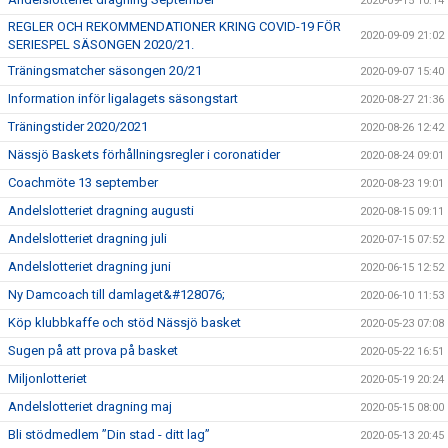
2020-09-15 10:14
REGLER OCH REKOMMENDATIONER KRING COVID-19 FÖR
2020-09-09 21:02
SERIESPEL SÄSONGEN 2020/21.
Träningsmatcher säsongen 20/21
2020-09-07 15:40
Information inför ligalagets säsongstart
2020-08-27 21:36
Träningstider 2020/2021
2020-08-26 12:42
Nässjö Baskets förhållningsregler i coronatider
2020-08-24 09:01
Coachmöte 13 september
2020-08-23 19:01
Andelslotteriet dragning augusti
2020-08-15 09:11
Andelslotteriet dragning juli
2020-07-15 07:52
Andelslotteriet dragning juni
2020-06-15 12:52
Ny Damcoach till damlaget&#128076;
2020-06-10 11:53
Köp klubbkaffe och stöd Nässjö basket
2020-05-23 07:08
Sugen på att prova på basket
2020-05-22 16:51
Miljonlotteriet
2020-05-19 20:24
Andelslotteriet dragning maj
2020-05-15 08:00
Bli stödmedlem ”Din stad - ditt lag”
2020-05-13 20:45