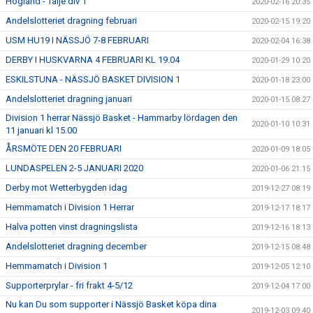
Högland - Tälje div 1
2020-02-16 20:35
Andelslotteriet dragning februari
2020-02-15 19:20
USM HU19 I NÄSSJÖ 7-8 FEBRUARI
2020-02-04 16:38
DERBY I HUSKVARNA 4 FEBRUARI KL 19.04
2020-01-29 10:20
ESKILSTUNA - NÄSSJÖ BASKET DIVISION 1
2020-01-18 23:00
Andelslotteriet dragning januari
2020-01-15 08:27
Division 1 herrar Nässjö Basket - Hammarby lördagen den
2020-01-10 10:31
11 januari kl 15.00
ÅRSMÖTE DEN 20 FEBRUARI
2020-01-09 18:05
LUNDASPELEN 2-5 JANUARI 2020
2020-01-06 21:15
Derby mot Wetterbygden idag
2019-12-27 08:19
Hemmamatch i Division 1 Herrar
2019-12-17 18:17
Halva potten vinst dragningslista
2019-12-16 18:13
Andelslotteriet dragning december
2019-12-15 08:48
Hemmamatch i Division 1
2019-12-05 12:10
Supporterprylar - fri frakt 4-5/12
2019-12-04 17:00
Nu kan Du som supporter i Nässjö Basket köpa dina
2019-12-03 09:40