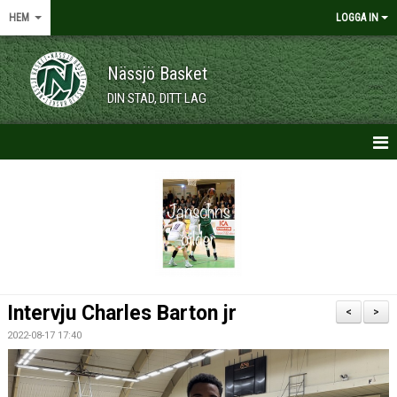
HEM
LOGGA IN
Nässjö Basket
DIN STAD, DITT LAG
HEM
NYHETER
OM KLUBBEN
KALENDER
Intervju Charles Barton jr
<
>
VÅRA LAG/TRÄNARE
2022-08-17 17:40
MEDLEMSKAP