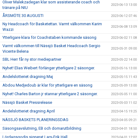
Oliver Malekzadegan klar som assisterande coach och
2023-06-13 13:00
tränare på NIU
ÅRSMÖTE 30 AUGUSTI
2023-06-12 07:46
Ny Headcoach för Basketettan. Varmt välkommen Karim
2023-06-08 13:09
Wazzi
Ytterligare klara för Coachstaben kommande säsong
2023-06-02 11:08
Varmt välkommen till Nässjö Basket Headcoach Sergio
2023-05-31 09:00
Vicente Belena
SBL Herr får ny stor mediepartner
2023-05-22 14:00
Nyhet! Elias Weibert förlänger ytterligare 2 säsonger.
2023-05-16 13:00
Andelslotteriet dragning Maj
2023-05-15 11:43
Abdou Medjedoub är klar för ytterligare en säsong
2023-05-09 13:00
Nyhet! Charles Barton jr stannar ytterligare 2 säsonger.
2023-05-05 11:00
Nässjö Basket Pressrelease
2023-05-03 11:02
Andelslotteriet dragning April
2023-04-15 19:25
NÄSSJÖ BASKETS PLANERINGSDAG
2023-04-05 09:21
Säsongsavslutning, EB och domarutbildning
2023-04-01 18:50
Lördagsgodis signerat Lars-Erik Hall
2023-04-01 12:02