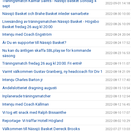
Träningsmatch Kalmar Saints - Nässjö Basket Söndag 4
2022-09-01 14:18
sept
Nässjö Basket och Brahe Basket inleder samarbete
2022-08-30 10:00
Livesänding av träningsmatchen Nässjö Basket - Högsbo
2022-08-26 10:09
Basket fredag 26 aug kl 20:00
Intervju med Coach Engström
2022-08-24 20:04
Är Du en supporter till Nässjö Basket?
2022-08-24 17:52
Nu kan du äntligen skaffa SBLplay.se för kommande
2022-08-23 16:53
säsong
Träningsmatch fredag 26 aug kl 20:00. Fri entré!
2022-08-19 11:07
Varmt välkommen Gustav Granberg, ny headcoach för Div 1
2022-08-18 21:09
Intervju Charles Barton jr
2022-08-17 17:40
Andelslotteriet dragning augusti
2022-08-15 13:54
Inplanerade träningsmatcher
2022-08-13 12:54
Intervju med Coach Källman
2022-08-12 16:45
Vi tog ett snack med Ralph Bissainthe
2022-08-10 17:07
Reportage- Vi träffar Hotell Högland
2022-08-02 10:29
Välkommen till Nässjö Basket Derreck Brooks
2022-07-27 13:03