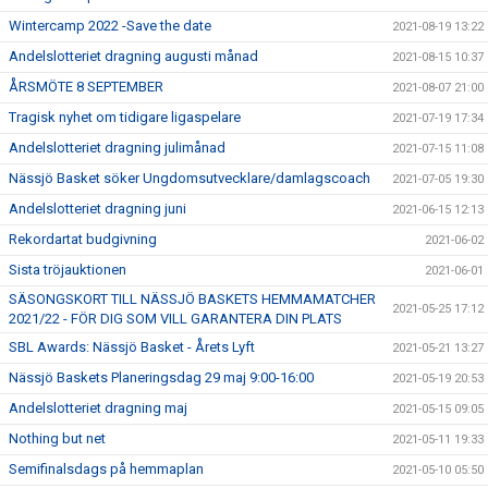
Wintercamp 2022 -Save the date
2021-08-19 13:22
Andelslotteriet dragning augusti månad
2021-08-15 10:37
ÅRSMÖTE 8 SEPTEMBER
2021-08-07 21:00
Tragisk nyhet om tidigare ligaspelare
2021-07-19 17:34
Andelslotteriet dragning julimånad
2021-07-15 11:08
Nässjö Basket söker Ungdomsutvecklare/damlagscoach
2021-07-05 19:30
Andelslotteriet dragning juni
2021-06-15 12:13
Rekordartat budgivning
2021-06-02
Sista tröjauktionen
2021-06-01
SÄSONGSKORT TILL NÄSSJÖ BASKETS HEMMAMATCHER
2021-05-25 17:12
2021/22 - FÖR DIG SOM VILL GARANTERA DIN PLATS
SBL Awards: Nässjö Basket - Årets Lyft
2021-05-21 13:27
Nässjö Baskets Planeringsdag 29 maj 9:00-16:00
2021-05-19 20:53
Andelslotteriet dragning maj
2021-05-15 09:05
Nothing but net
2021-05-11 19:33
Semifinalsdags på hemmaplan
2021-05-10 05:50