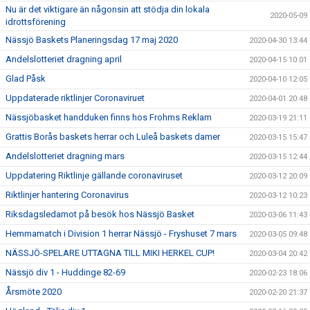
Nu är det viktigare än någonsin att stödja din lokala
2020-05-09
idrottsförening
Nässjö Baskets Planeringsdag 17 maj 2020
2020-04-30 13:44
Andelslotteriet dragning april
2020-04-15 10:01
Glad Påsk
2020-04-10 12:05
Uppdaterade riktlinjer Coronaviruet
2020-04-01 20:48
Nässjöbasket handduken finns hos Frohms Reklam
2020-03-19 21:11
Grattis Borås baskets herrar och Luleå baskets damer
2020-03-15 15:47
Andelslotteriet dragning mars
2020-03-15 12:44
Uppdatering Riktlinje gällande coronaviruset
2020-03-12 20:09
Riktlinjer hantering Coronavirus
2020-03-12 10:23
Riksdagsledamot på besök hos Nässjö Basket
2020-03-06 11:43
Hemmamatch i Division 1 herrar Nässjö - Fryshuset 7 mars
2020-03-05 09:48
NÄSSJÖ-SPELARE UTTAGNA TILL MIKI HERKEL CUP!
2020-03-04 20:42
Nässjö div 1 - Huddinge 82-69
2020-02-23 18:06
Årsmöte 2020
2020-02-20 21:37