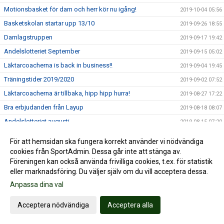
Motionsbasket för dam och herr kör nu igång!
2019-10-04 05:56
Basketskolan startar upp 13/10
2019-09-26 18:55
Damlagstruppen
2019-09-17 19:42
Andelslotteriet September
2019-09-15 05:02
Läktarcoacherna is back in business!!
2019-09-04 19:45
Träningstider 2019/2020
2019-09-02 07:52
Läktarcoacherna är tillbaka, hipp hipp hurra!
2019-08-27 17:22
Bra erbjudanden från Layup
2019-08-18 08:07
Andelslotteriet augusti
2019-08-15 07:20
Nässjöfostrade Alma Larsson & Tintin Henningson uttagna
2019-07-31 23:29
För att hemsidan ska fungera korrekt använder vi nödvändiga
till EM i Makedonien!!
cookies från SportAdmin. Dessa går inte att stänga av.
Andelslotteriet dragning juli
2019-07-15 10:42
Föreningen kan också använda frivilliga cookies, t.ex. för statistik
SÄSONGSKORT TILL NÄSSJÖ BASKETS HEMMAMATCHER I
eller marknadsföring. Du väljer själv om du vill acceptera dessa.
2019-07-08 09:47
BASKETLIGAN
Anpassa dina val
David Höök kallad till U20 landslaget
2019-07-04 08:31
Acceptera nödvändiga
Acceptera alla
Hanna Klingberg uttagen till framtidslandslaget junior
2019-07-02 10:25
Nässjöfostrade Veronika Mirkovic uttagen till landslaget
2019-07-02 10:12