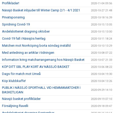
Profilkläder!
2020-11-04 09:56
Nässjö Basket inbjuder till Winter Camp 2/1 - 4/1 2021
2020-10-27 21:48
Privatsponsring
2020-10-18 16:39
Spridning Covid-19
2020-10-15 13:05
Andelslotteriet dragning oktober
2020-10-15 13:00
Covid-19 fall i Nässjös herrlag
2020-10-11 18:24
Matchen mot Norrköping borta söndag inställd
2020-10-10 13:29
Med anledning av artiklar i tidningen
2020-10-08 07:22
Information kring matcharrangemang hos Nässjö Basket
2020-10-07 21:33
KÖP DITT SBL PLAY KORT AV NÄSSJÖ BASKET
2020-10-06 08:22
Dags för match mot Umeå
2020-10-04 19:30
Köp klubbkaffe!
2020-10-04 13:26
PUBLIK I NÄSSJÖ SPORTHALL VID HEMMAMATCHER I
2020-09-29 14:10
BASKETLIGAN
Nässjö basket profilkläder
2020-09-19 07:10
Försäljning Ravelli
2020-09-18 09:47
Andelslotteriet dragning September