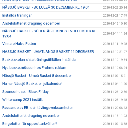
NÄSSJÖ BASKET - BC LULEÅ 30 DECEMBER KL 19.04
2020-12-28 20:14
Inställda träningar
2020-12-21 17:49
Andelslotteriet dragning december
2020-12-15 10:10
NÄSSJÖ BASKET - SÖDERTÄLJE KINGS 15 DECEMBER KL
2020-12-14 11:24
19:04
Vinnare Halva Potten
2020-12-11 19:28
NÄSSJÖ BASKET - JÄMTLANDS BASKET 11 DECEMBER
2020-12-10 21:07
Basketskolan sista träningstillfällen inställda
2020-12-10 19:54
Nya basketmössor hos Frohms reklam
2020-12-10 06:24
Nässjö Basket - Umeå Basket 8 december
2020-12-07 15:21
Nu har Nässjö Basket en julkalender!
2020-12-04 11:20
Sponsorhuset - Black Friday
2020-11-26 12:56
Wintercamp 2021 inställt
2020-11-23 19:48
Pausande av EB- och tävlingsverksamheten.
2020-11-20 06:43
Andelslotteriet dragning november
2020-11-15 11:03
Bingolotter för uppesittarkvällen!!
2020-11-07 13:58