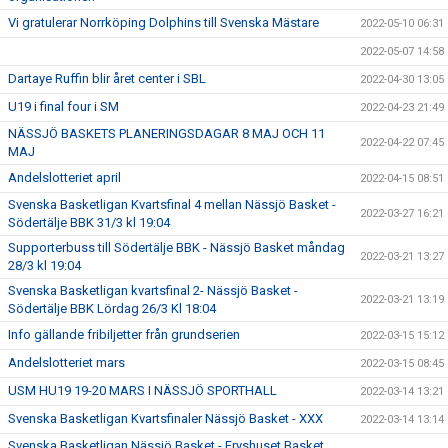
Vi gratulerar Norrköping Dolphins till Svenska Mästare
2022-05-10 06:31
2022-05-07 14:58
Dartaye Ruffin blir året center i SBL
2022-04-30 13:05
U19 i final four i SM
2022-04-23 21:49
NÄSSJÖ BASKETS PLANERINGSDAGAR 8 MAJ OCH 11
2022-04-22 07:45
MAJ
Andelslotteriet april
2022-04-15 08:51
Svenska Basketligan Kvartsfinal 4 mellan Nässjö Basket -
2022-03-27 16:21
Södertälje BBK 31/3 kl 19:04
Supporterbuss till Södertälje BBK - Nässjö Basket måndag
2022-03-21 13:27
28/3 kl 19:04
Svenska Basketligan kvartsfinal 2- Nässjö Basket -
2022-03-21 13:19
Södertälje BBK Lördag 26/3 Kl 18:04
Info gällande fribiljetter från grundserien
2022-03-15 15:12
Andelslotteriet mars
2022-03-15 08:45
USM HU19 19-20 MARS I NÄSSJÖ SPORTHALL
2022-03-14 13:21
Svenska Basketligan Kvartsfinaler Nässjö Basket - XXX
2022-03-14 13:14
Svenska Basketligan Nässjö Basket - Fryshuset Basket