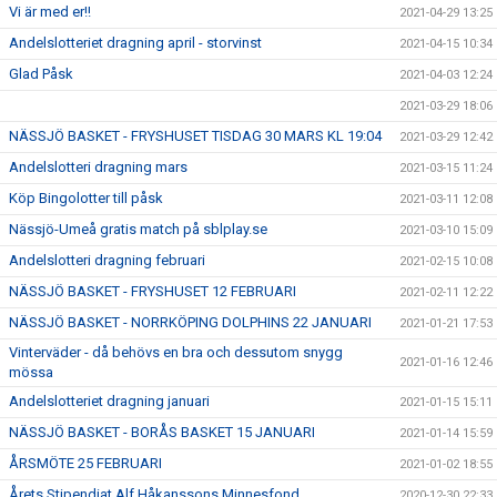
Vi är med er!!
2021-04-29 13:25
Andelslotteriet dragning april - storvinst
2021-04-15 10:34
Glad Påsk
2021-04-03 12:24
2021-03-29 18:06
NÄSSJÖ BASKET - FRYSHUSET TISDAG 30 MARS KL 19:04
2021-03-29 12:42
Andelslotteri dragning mars
2021-03-15 11:24
Köp Bingolotter till påsk
2021-03-11 12:08
Nässjö-Umeå gratis match på sblplay.se
2021-03-10 15:09
Andelslotteri dragning februari
2021-02-15 10:08
NÄSSJÖ BASKET - FRYSHUSET 12 FEBRUARI
2021-02-11 12:22
NÄSSJÖ BASKET - NORRKÖPING DOLPHINS 22 JANUARI
2021-01-21 17:53
Vinterväder - då behövs en bra och dessutom snygg
2021-01-16 12:46
mössa
Andelslotteriet dragning januari
2021-01-15 15:11
NÄSSJÖ BASKET - BORÅS BASKET 15 JANUARI
2021-01-14 15:59
ÅRSMÖTE 25 FEBRUARI
2021-01-02 18:55
Årets Stipendiat Alf Håkanssons Minnesfond
2020-12-30 22:33