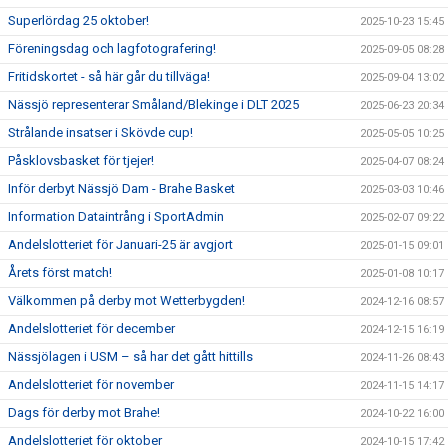
Superlördag 25 oktober!
2025-10-23 15:45
Föreningsdag och lagfotografering!
2025-09-05 08:28
Fritidskortet - så här går du tillväga!
2025-09-04 13:02
Nässjö representerar Småland/Blekinge i DLT 2025
2025-06-23 20:34
Strålande insatser i Skövde cup!
2025-05-05 10:25
Påsklovsbasket för tjejer!
2025-04-07 08:24
Inför derbyt Nässjö Dam - Brahe Basket
2025-03-03 10:46
Information Dataintrång i SportAdmin
2025-02-07 09:22
Andelslotteriet för Januari-25 är avgjort
2025-01-15 09:01
Årets först match!
2025-01-08 10:17
Välkommen på derby mot Wetterbygden!
2024-12-16 08:57
Andelslotteriet för december
2024-12-15 16:19
Nässjölagen i USM – så har det gått hittills
2024-11-26 08:43
Andelslotteriet för november
2024-11-15 14:17
Dags för derby mot Brahe!
2024-10-22 16:00
Andelslotteriet för oktober
2024-10-15 17:42