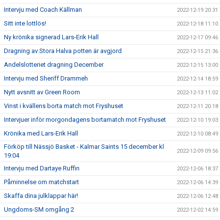
Intervju med Coach Källman
2022-12-19 20:31
Sitt inte lottlös!
2022-12-18 11:10
Ny krönika signerad Lars-Erik Hall
2022-12-17 09:46
Dragning av Stora Halva potten är avgjord
2022-12-15 21:36
Andelslotteriet dragning December
2022-12-15 13:00
Intervju med Sheriff Drammeh
2022-12-14 18:59
Nytt avsnitt av Green Room
2022-12-13 11:02
Vinst i kvällens borta match mot Fryshuset
2022-12-11 20:18
Intervjuer inför morgondagens bortamatch mot Fryshuset
2022-12-10 19:03
Krönika med Lars-Erik Hall
2022-12-10 08:49
Förköp till Nässjö Basket - Kalmar Saints 15 december kl
2022-12-09 09:56
19:04
Intervju med Dartaye Ruffin
2022-12-06 18:37
Påminnelse om matchstart
2022-12-06 14:39
Skaffa dina julklappar här!
2022-12-06 12:48
Ungdoms-SM omgång 2
2022-12-02 14:59