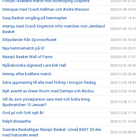
Förlust i kvällens match mot Norrköping Dolphins
2023-01-09 21:42
Intervjuer med Coach Källman och Andre Wesson
2023-01-08 18:52
Easy Basket omgång på hemmaplan
2023-01-07 14:41
Intervju med Cosch Engström inför matchen mot Jämtland
2023-01-05 19:13
Basket
Erbjudande från Sponsorhuset
2023-01-05 10:30
Nya hemmamatch på G!
2023-01-03 09:31
Nässjö Basket Wall of Fame
2023-01-02 17:07
Nyårskrönika signerad Lars-Erik Hall
2022-12-31 09:50
Intervju efter kvällens match.
2022-12-30 22:06
Extra uppmaning till alla med förköp i morgon fredag.
2022-12-29 18:49
Nytt avsnitt av Green Room med Dartaye och Abdou
2022-12-29 13:46
Vill du som privatperson vara med och bidra kring
2022-12-28 11:17
Bjudmatchen 13 Januari?
God jul och Gott nytt år!
2022-12-24 11:19
Ralph Bissanthe
2022-12-21 10:03
Svenska Basketligan Nässjö Basket -Umeå BSKT 30 dec
2022-12-20 08:53
med historiskt event