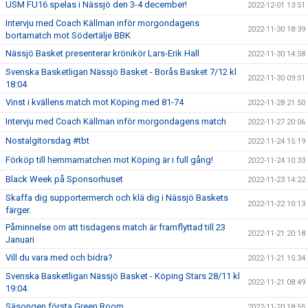
USM FU16 spelas i Nässjö den 3-4 december!
2022-12-01 13:51
Intervju med Coach Källman inför morgondagens
2022-11-30 18:39
bortamatch mot Södertälje BBK
Nässjö Basket presenterar krönikör Lars-Erik Hall
2022-11-30 14:58
Svenska Basketligan Nässjö Basket - Borås Basket 7/12 kl
2022-11-30 09:51
18:04
Vinst i kvällens match mot Köping med 81-74
2022-11-28 21:50
Intervju med Coach Källman inför morgondagens match
2022-11-27 20:06
Nostalgitorsdag #tbt
2022-11-24 15:19
Förköp till hemmamatchen mot Köping är i full gång!
2022-11-24 10:33
Black Week på Sponsorhuset
2022-11-23 14:22
Skaffa dig supportermerch och klä dig i Nässjö Baskets
2022-11-22 10:13
färger.
Påminnelse om att tisdagens match är framflyttad till 23
2022-11-21 20:18
Januari
Vill du vara med och bidra?
2022-11-21 15:34
Svenska Basketligan Nässjö Basket - Köping Stars 28/11 kl
2022-11-21 08:49
19:04.
Säsongen första Green Room
2022-11-20 18:55