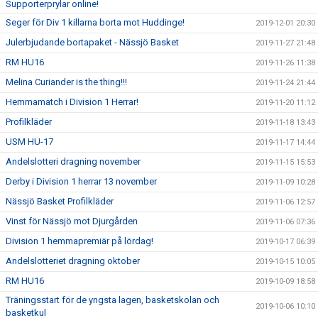
Supporterprylar online!
Seger för Div 1 killarna borta mot Huddinge!
2019-12-01 20:30
Julerbjudande bortapaket - Nässjö Basket
2019-11-27 21:48
RM HU16
2019-11-26 11:38
Melina Curiander is the thing!!!
2019-11-24 21:44
Hemmamatch i Division 1 Herrar!
2019-11-20 11:12
Profilkläder
2019-11-18 13:43
USM HU-17
2019-11-17 14:44
Andelslotteri dragning november
2019-11-15 15:53
Derby i Division 1 herrar 13 november
2019-11-09 10:28
Nässjö Basket Profilkläder
2019-11-06 12:57
Vinst för Nässjö mot Djurgården
2019-11-06 07:36
Division 1 hemmapremiär på lördag!
2019-10-17 06:39
Andelslotteriet dragning oktober
2019-10-15 10:05
RM HU16
2019-10-09 18:58
Träningsstart för de yngsta lagen, basketskolan och
2019-10-06 10:10
basketkul