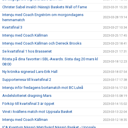
Christer Sabel invald i Nässjö Baskets Wall of Fame
2023-03-31 15:20
Intervju med Coach Engström om morgondagens
2023-03-28 19:14
hemmamatch
Kvartsfinal 3
2023-03-27 10:34
Intervju med Coach Källman
2023-03-25 17:45
Intervju med Coach Källman och Derreck Brooks
2023-03-23 18:41
Se kvartsfinal 1 hos Brasseriet
2023-03-21 17:31
Rösta på dina favoriter i SBL-Awards. Sista dag 20 mars kl
2023-03-18 12:23
08:00
Ny krönika signerad Lars-Erik Hall
2023-03-18 07:54
Supporterresa till kvartsfinal 2
2023-03-17 17:38
Intervju inför fredagens bortamatch mot BC Luleå
2023-03-16 17:53
Andelslotteriet dragning Mars
2023-03-15 08:19
Förköp till kvartsfinal 3 är öppet
2023-03-14 15:02
Vinst i kvällens match mot Uppsala Basket
2023-03-13 22:04
Intervju med Coach Källman
2023-03-12 18:35
ICA Kvantum Nässjö Matchvärd Nässjö Basket - Uppsala