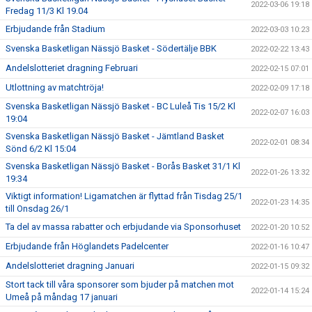
2022-03-06 19:18
Fredag 11/3 Kl 19.04
Erbjudande från Stadium
2022-03-03 10:23
Svenska Basketligan Nässjö Basket - Södertälje BBK
2022-02-22 13:43
Andelslotteriet dragning Februari
2022-02-15 07:01
Utlottning av matchtröja!
2022-02-09 17:18
Svenska Basketligan Nässjö Basket - BC Luleå Tis 15/2 Kl
2022-02-07 16:03
19:04
Svenska Basketligan Nässjö Basket - Jämtland Basket
2022-02-01 08:34
Sönd 6/2 Kl 15:04
Svenska Basketligan Nässjö Basket - Borås Basket 31/1 Kl
2022-01-26 13:32
19:34
Viktigt information! Ligamatchen är flyttad från Tisdag 25/1
2022-01-23 14:35
till Onsdag 26/1
Ta del av massa rabatter och erbjudande via Sponsorhuset
2022-01-20 10:52
Erbjudande från Höglandets Padelcenter
2022-01-16 10:47
Andelslotteriet dragning Januari
2022-01-15 09:32
Stort tack till våra sponsorer som bjuder på matchen mot
2022-01-14 15:24
Umeå på måndag 17 januari