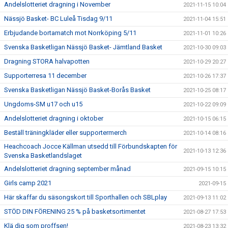
Andelslotteriet dragning i November
2021-11-15 10:04
Nässjö Basket- BC Luleå Tisdag 9/11
2021-11-04 15:51
Erbjudande bortamatch mot Norrköping 5/11
2021-11-01 10:26
Svenska Basketligan Nässjö Basket- Jämtland Basket
2021-10-30 09:03
Dragning STORA halvapotten
2021-10-29 20:27
Supporterresa 11 december
2021-10-26 17:37
Svenska Basketligan Nässjö Basket-Borås Basket
2021-10-25 08:17
Ungdoms-SM u17 och u15
2021-10-22 09:09
Andelslotteriet dragning i oktober
2021-10-15 06:15
Beställ träningkläder eller supportermerch
2021-10-14 08:16
Heachcoach Jocce Källman utsedd till Förbundskapten för
2021-10-13 12:36
Svenska Basketlandslaget
Andelslotteriet dragning september månad
2021-09-15 10:15
Girls camp 2021
2021-09-15
Här skaffar du säsongskort till Sporthallen och SBLplay
2021-09-13 11:02
STÖD DIN FÖRENING 25 % på basketsortimentet
2021-08-27 17:53
Klä dig som proffsen!
2021-08-23 13:32