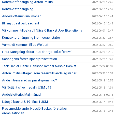
Kontraktsförlängning Anton Politis
2022-06-20 12:42
Kontraktsförlängning
2022-06-15 12:52
Andelslotteriet Juni månad
2022-06-15 10:44
Bli snyggast på beachen!
2022-06-13 10:49
Välkommen tillbaka till Nässjö Basket Joel Ekenstierna
2022-06-01 12:47
Kontraktsförlängning inom coachstaben.
2022-05-30 12:57
Varmt välkommen Elias Weibert
2022-05-27 12:50
Flera Nässjölag deltar i Göteborg Basketfestival
2022-05-26 12:10
Säsongens första spelarpresentation
2022-05-25 10:47
Tack Daniel! Daniel Hansson lämnar Nässjö Basket
2022-05-24 06:37
Anton Politis uttagen som reserv till landslagsläger
2022-05-21 16:39
Är du intresserad av privatsponsring?
2022-05-19 10:56
Välförtjänt silvermedalj i USM u19
2022-05-15 14:31
Andelslotteriet Maj månad
2022-05-15 09:15
Nässjö basket U19 i final i USM
2022-05-14 15:43
Pressmeddelande: Nässjö Basket förstärker
2022-05-13 12:45
organisationen