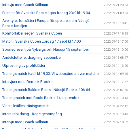
Intervju med Coach Källman
2022-09-21 20:53
Premiär för Svenska Basketligan fredag 23/9 kl 19:04
2022-09-21 09:33
Äventyret fortsätter i Europa för spelare inom Nässjö
2022-09-18 10:41
Basketfamiljen.
Komfortabel seger i Svenska Cupen
2022-09-17 19:25
Match i Svenska Cupen Lördag 17 sept kl 17:00
2022-09-16 17:00
Sponsorevent på Nybergs bil i Nässjö 15 september
2022-09-16 10:00
Andelslotteriet dragning september
2022-09-15 08:47
Utprovning av profilkläder
2022-09-14 13:20
Träningsmatch ikväll kl 19:00. Vi webbsänder även matchen
2022-09-14 09:45
Intervjuer med Derreck Brooks
2022-09-12 17:57
Träningsmatch Bakken Bears - Nässjö Basket 106-64
2022-09-08 07:56
Träningmatch mot Borås Basket 14 september
2022-09-06 10:13
Vinst i kvällen träningsmatch.
2022-09-04 22:12
Intern utbildning - Regelgenomgång
2022-09-03 13:43
Intervju med Coach Källman
2022-09-02 18:52