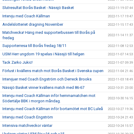
Slutresultat Borås Basket - Nässjö Basket
2022-11-19 07:44
Intervju med Coach Källman
2022-11-17 19:47
Andelslotteriet dragning November
2022-11-15 17:43
Matchvecka! Häng med supporterbussen till Borås på
2022-11-14 11:37
fredag
Supporterresa till Borås fredag 18/11
2022-11-08 12:53
USM Herr ungdom 19 spelas i Nässjö till helgen
2022-11-07 14:53
Tack Zarko Jukic!
2022-11-07 09:39
Förlust i kvällens match mot Borås Basket i Svenska cupen
2022-11-04 21:46
Intervjuer med Coach Engström och Derreck Brooks
2022-11-03 18:49
Nässjö Basket vinner kvällens match med 86-67
2022-10-31 23:00
Intervju med Coach Källman inför hemmamatchen mot
2022-10-30 16:15
Södertälje BBK i morgon måndag.
Intervju med Coach Källman inför bortamötet mot BC Luleå
2022-10-27 19:36
Intervju med Coach Engström
2022-10-24 21:43
Intensiva matchveckor väntar
2022-10-24 15:57
I helgen väntar USM för u16 och u15