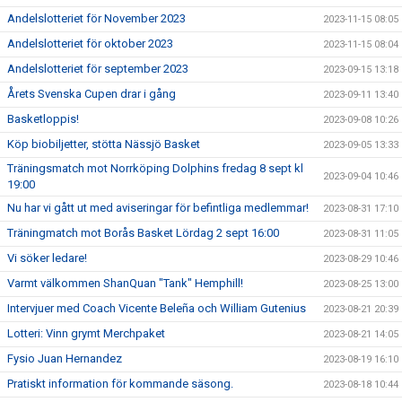
Andelslotteriet för November 2023
2023-11-15 08:05
Andelslotteriet för oktober 2023
2023-11-15 08:04
Andelslotteriet för september 2023
2023-09-15 13:18
Årets Svenska Cupen drar i gång
2023-09-11 13:40
Basketloppis!
2023-09-08 10:26
Köp biobiljetter, stötta Nässjö Basket
2023-09-05 13:33
Träningsmatch mot Norrköping Dolphins fredag 8 sept kl
2023-09-04 10:46
19:00
Nu har vi gått ut med aviseringar för befintliga medlemmar!
2023-08-31 17:10
Träningmatch mot Borås Basket Lördag 2 sept 16:00
2023-08-31 11:05
Vi söker ledare!
2023-08-29 10:46
Varmt välkommen ShanQuan "Tank" Hemphill!
2023-08-25 13:00
Intervjuer med Coach Vicente Beleña och William Gutenius
2023-08-21 20:39
Lotteri: Vinn grymt Merchpaket
2023-08-21 14:05
Fysio Juan Hernandez
2023-08-19 16:10
Pratiskt information för kommande säsong.
2023-08-18 10:44