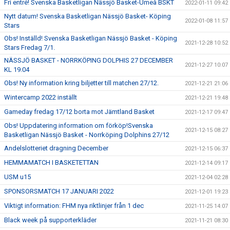
Fri entré! Svenska Basketligan Nässjö Basket-Umeå BSKT
2022-01-11 09:42
Nytt datum! Svenska Basketligan Nässjö Basket- Köping
2022-01-08 11:57
Stars
Obs! Inställd! Svenska Basketligan Nässjö Basket - Köping
2021-12-28 10:52
Stars Fredag 7/1.
NÄSSJÖ BASKET - NORRKÖPING DOLPHIS 27 DECEMBER
2021-12-27 10:07
KL 19.04
Obs! Ny information kring biljetter till matchen 27/12.
2021-12-21 21:06
Wintercamp 2022 inställt
2021-12-21 19:48
Gameday fredag 17/12 borta mot Jämtland Basket
2021-12-17 09:47
Obs! Uppdatering information om förköp!Svenska
2021-12-15 08:27
Basketligan Nässjö Basket - Norrköping Dolphins 27/12
Andelslotteriet dragning December
2021-12-15 06:37
HEMMAMATCH I BASKETETTAN
2021-12-14 09:17
USM u15
2021-12-04 02:28
SPONSORSMATCH 17 JANUARI 2022
2021-12-01 19:23
Viktigt information: FHM nya riktlinjer från 1 dec
2021-11-25 14:07
Black week på supporterkläder
2021-11-21 08:30