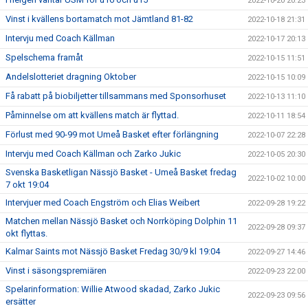
2022-10-20 20:23
Vinst i kvällens bortamatch mot Jämtland 81-82
2022-10-18 21:31
Intervju med Coach Källman
2022-10-17 20:13
Spelschema framåt
2022-10-15 11:51
Andelslotteriet dragning Oktober
2022-10-15 10:09
Få rabatt på biobiljetter tillsammans med Sponsorhuset
2022-10-13 11:10
Påminnelse om att kvällens match är flyttad.
2022-10-11 18:54
Förlust med 90-99 mot Umeå Basket efter förlängning
2022-10-07 22:28
Intervju med Coach Källman och Zarko Jukic
2022-10-05 20:30
Svenska Basketligan Nässjö Basket - Umeå Basket fredag
2022-10-02 10:00
7 okt 19:04
Intervjuer med Coach Engström och Elias Weibert
2022-09-28 19:22
Matchen mellan Nässjö Basket och Norrköping Dolphin 11
2022-09-28 09:37
okt flyttas.
Kalmar Saints mot Nässjö Basket Fredag 30/9 kl 19:04
2022-09-27 14:46
Vinst i säsongspremiären
2022-09-23 22:00
Spelarinformation: Willie Atwood skadad, Zarko Jukic
2022-09-23 09:56
ersätter