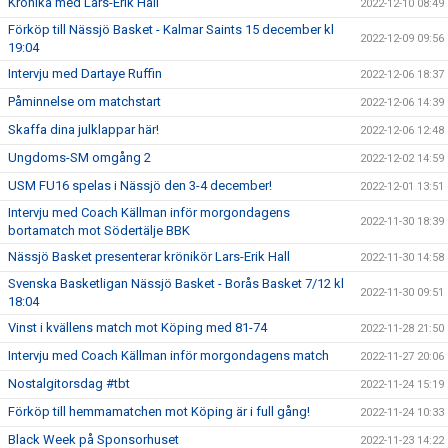
Krönika med Lars-Erik Hall
2022-12-10 08:49
Förköp till Nässjö Basket - Kalmar Saints 15 december kl
2022-12-09 09:56
19:04
Intervju med Dartaye Ruffin
2022-12-06 18:37
Påminnelse om matchstart
2022-12-06 14:39
Skaffa dina julklappar här!
2022-12-06 12:48
Ungdoms-SM omgång 2
2022-12-02 14:59
USM FU16 spelas i Nässjö den 3-4 december!
2022-12-01 13:51
Intervju med Coach Källman inför morgondagens
2022-11-30 18:39
bortamatch mot Södertälje BBK
Nässjö Basket presenterar krönikör Lars-Erik Hall
2022-11-30 14:58
Svenska Basketligan Nässjö Basket - Borås Basket 7/12 kl
2022-11-30 09:51
18:04
Vinst i kvällens match mot Köping med 81-74
2022-11-28 21:50
Intervju med Coach Källman inför morgondagens match
2022-11-27 20:06
Nostalgitorsdag #tbt
2022-11-24 15:19
Förköp till hemmamatchen mot Köping är i full gång!
2022-11-24 10:33
Black Week på Sponsorhuset
2022-11-23 14:22