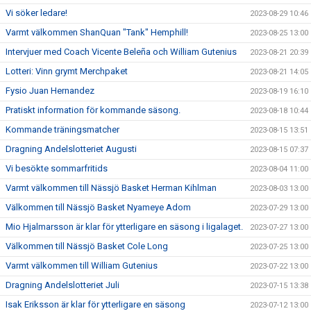
Vi söker ledare!
2023-08-29 10:46
Varmt välkommen ShanQuan "Tank" Hemphill!
2023-08-25 13:00
Intervjuer med Coach Vicente Beleña och William Gutenius
2023-08-21 20:39
Lotteri: Vinn grymt Merchpaket
2023-08-21 14:05
Fysio Juan Hernandez
2023-08-19 16:10
Pratiskt information för kommande säsong.
2023-08-18 10:44
Kommande träningsmatcher
2023-08-15 13:51
Dragning Andelslotteriet Augusti
2023-08-15 07:37
Vi besökte sommarfritids
2023-08-04 11:00
Varmt välkommen till Nässjö Basket Herman Kihlman
2023-08-03 13:00
Välkommen till Nässjö Basket Nyameye Adom
2023-07-29 13:00
Mio Hjalmarsson är klar för ytterligare en säsong i ligalaget.
2023-07-27 13:00
Välkommen till Nässjö Basket Cole Long
2023-07-25 13:00
Varmt välkommen till William Gutenius
2023-07-22 13:00
Dragning Andelslotteriet Juli
2023-07-15 13:38
Isak Eriksson är klar för ytterligare en säsong
2023-07-12 13:00