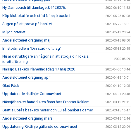
Ny Damcoach till damlaget&#128076;
2020-06-10 11:53
Köp klubbkaffe och stöd Nässjö basket
2020-05-23 07:08
Sugen på att prova på basket
2020-05-22 16:51
Miljonlotteriet
2020-05-19 20:24
Andelslotteriet dragning maj
2020-05-15 08:00
Bli stödmedlem ”Din stad - ditt lag”
2020-05-13 20:45
Nu är det viktigare än någonsin att stödja din lokala
2020-05-09
idrottsförening
Nässjö Baskets Planeringsdag 17 maj 2020
2020-04-30 13:44
Andelslotteriet dragning april
2020-04-15 10:01
Glad Påsk
2020-04-10 12:05
Uppdaterade riktlinjer Coronaviruet
2020-04-01 20:48
Nässjöbasket handduken finns hos Frohms Reklam
2020-03-19 21:11
Grattis Borås baskets herrar och Luleå baskets damer
2020-03-15 15:47
Andelslotteriet dragning mars
2020-03-15 12:44
Uppdatering Riktlinje gällande coronaviruset
2020-03-12 20:09