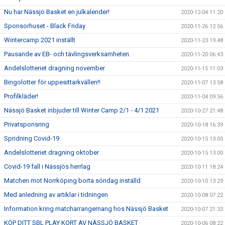
Nu har Nässjö Basket en julkalender!
2020-12-04 11:20
Sponsorhuset - Black Friday
2020-11-26 12:56
Wintercamp 2021 inställt
2020-11-23 19:48
Pausande av EB- och tävlingsverksamheten.
2020-11-20 06:43
Andelslotteriet dragning november
2020-11-15 11:03
Bingolotter för uppesittarkvällen!!
2020-11-07 13:58
Profilkläder!
2020-11-04 09:56
Nässjö Basket inbjuder till Winter Camp 2/1 - 4/1 2021
2020-10-27 21:48
Privatsponsring
2020-10-18 16:39
Spridning Covid-19
2020-10-15 13:05
Andelslotteriet dragning oktober
2020-10-15 13:00
Covid-19 fall i Nässjös herrlag
2020-10-11 18:24
Matchen mot Norrköping borta söndag inställd
2020-10-10 13:29
Med anledning av artiklar i tidningen
2020-10-08 07:22
Information kring matcharrangemang hos Nässjö Basket
2020-10-07 21:33
KÖP DITT SBL PLAY KORT AV NÄSSJÖ BASKET
2020-10-06 08:22