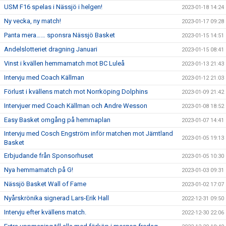
USM F16 spelas i Nässjö i helgen!
2023-01-18 14:24
Ny vecka, ny match!
2023-01-17 09:28
Panta mera…… sponsra Nässjö Basket
2023-01-15 14:51
Andelslotteriet dragning Januari
2023-01-15 08:41
Vinst i kvällen hemmamatch mot BC Luleå
2023-01-13 21:43
Intervju med Coach Källman
2023-01-12 21:03
Förlust i kvällens match mot Norrköping Dolphins
2023-01-09 21:42
Intervjuer med Coach Källman och Andre Wesson
2023-01-08 18:52
Easy Basket omgång på hemmaplan
2023-01-07 14:41
Intervju med Cosch Engström inför matchen mot Jämtland
2023-01-05 19:13
Basket
Erbjudande från Sponsorhuset
2023-01-05 10:30
Nya hemmamatch på G!
2023-01-03 09:31
Nässjö Basket Wall of Fame
2023-01-02 17:07
Nyårskrönika signerad Lars-Erik Hall
2022-12-31 09:50
Intervju efter kvällens match.
2022-12-30 22:06