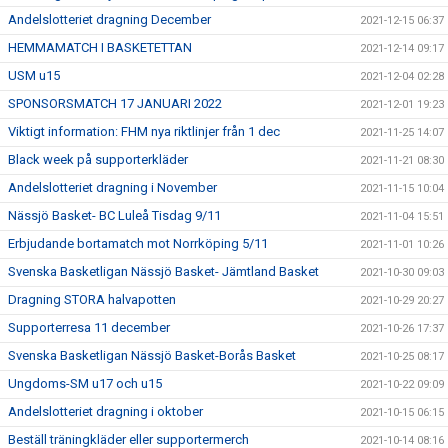
Andelslotteriet dragning December
2021-12-15 06:37
HEMMAMATCH I BASKETETTAN
2021-12-14 09:17
USM u15
2021-12-04 02:28
SPONSORSMATCH 17 JANUARI 2022
2021-12-01 19:23
Viktigt information: FHM nya riktlinjer från 1 dec
2021-11-25 14:07
Black week på supporterkläder
2021-11-21 08:30
Andelslotteriet dragning i November
2021-11-15 10:04
Nässjö Basket- BC Luleå Tisdag 9/11
2021-11-04 15:51
Erbjudande bortamatch mot Norrköping 5/11
2021-11-01 10:26
Svenska Basketligan Nässjö Basket- Jämtland Basket
2021-10-30 09:03
Dragning STORA halvapotten
2021-10-29 20:27
Supporterresa 11 december
2021-10-26 17:37
Svenska Basketligan Nässjö Basket-Borås Basket
2021-10-25 08:17
Ungdoms-SM u17 och u15
2021-10-22 09:09
Andelslotteriet dragning i oktober
2021-10-15 06:15
Beställ träningkläder eller supportermerch
2021-10-14 08:16