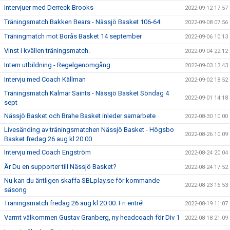
Intervjuer med Derreck Brooks
2022-09-12 17:57
Träningsmatch Bakken Bears - Nässjö Basket 106-64
2022-09-08 07:56
Träningmatch mot Borås Basket 14 september
2022-09-06 10:13
Vinst i kvällen träningsmatch.
2022-09-04 22:12
Intern utbildning - Regelgenomgång
2022-09-03 13:43
Intervju med Coach Källman
2022-09-02 18:52
Träningsmatch Kalmar Saints - Nässjö Basket Söndag 4
2022-09-01 14:18
sept
Nässjö Basket och Brahe Basket inleder samarbete
2022-08-30 10:00
Livesänding av träningsmatchen Nässjö Basket - Högsbo
2022-08-26 10:09
Basket fredag 26 aug kl 20:00
Intervju med Coach Engström
2022-08-24 20:04
Är Du en supporter till Nässjö Basket?
2022-08-24 17:52
Nu kan du äntligen skaffa SBLplay.se för kommande
2022-08-23 16:53
säsong
Träningsmatch fredag 26 aug kl 20:00. Fri entré!
2022-08-19 11:07
Varmt välkommen Gustav Granberg, ny headcoach för Div 1
2022-08-18 21:09