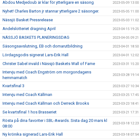
Abdou Medjedoub är klar för ytterligare en säsong
2023-05-09 13:00
Nyhet! Charles Barton jr stannar ytterligare 2 säsonger.
2023-05-05 11:00
Nässjö Basket Pressrelease
2023-05-03 11:02
Andelslotteriet dragning April
2023-04-15 19:25
NÄSSJÖ BASKETS PLANERINGSDAG
2023-04-05 09:21
Säsongsavslutning, EB och domarutbildning
2023-04-01 18:50
Lördagsgodis signerat Lars-Erik Hall
2023-04-01 12:02
Christer Sabel invald i Nässjö Baskets Wall of Fame
2023-03-31 15:20
Intervju med Coach Engström om morgondagens
2023-03-28 19:14
hemmamatch
Kvartsfinal 3
2023-03-27 10:34
Intervju med Coach Källman
2023-03-25 17:45
Intervju med Coach Källman och Derreck Brooks
2023-03-23 18:41
Se kvartsfinal 1 hos Brasseriet
2023-03-21 17:31
Rösta på dina favoriter i SBL-Awards. Sista dag 20 mars kl
2023-03-18 12:23
08:00
Ny krönika signerad Lars-Erik Hall
2023-03-18 07:54