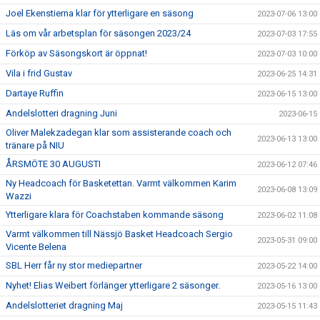
Joel Ekenstierna klar för ytterligare en säsong
2023-07-06 13:00
Läs om vår arbetsplan för säsongen 2023/24
2023-07-03 17:55
Förköp av Säsongskort är öppnat!
2023-07-03 10:00
Vila i frid Gustav
2023-06-25 14:31
Dartaye Ruffin
2023-06-15 13:00
Andelslotteri dragning Juni
2023-06-15
Oliver Malekzadegan klar som assisterande coach och
2023-06-13 13:00
tränare på NIU
ÅRSMÖTE 30 AUGUSTI
2023-06-12 07:46
Ny Headcoach för Basketettan. Varmt välkommen Karim
2023-06-08 13:09
Wazzi
Ytterligare klara för Coachstaben kommande säsong
2023-06-02 11:08
Varmt välkommen till Nässjö Basket Headcoach Sergio
2023-05-31 09:00
Vicente Belena
SBL Herr får ny stor mediepartner
2023-05-22 14:00
Nyhet! Elias Weibert förlänger ytterligare 2 säsonger.
2023-05-16 13:00
Andelslotteriet dragning Maj
2023-05-15 11:43