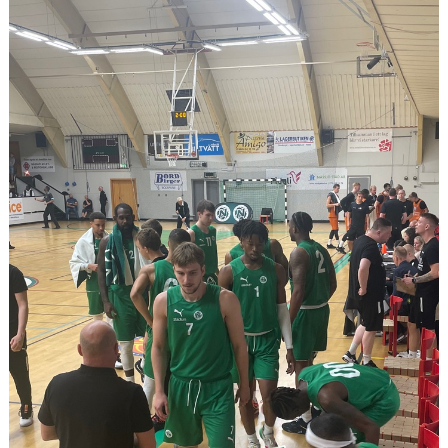
UNGDOMSSEKTIONEN
MEDIA
ALF HÅKANSSONS MINNESFOND