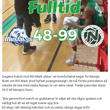
Dagens match mot RIG Mark slutar i en komfortabel seger för Nässjö.
Även om RIG Mark stod hyfsat poängmässigt i de två första perioderna så
orkade de inte med nästa Nässjö la i en extra växel. Tredje perioden slutar
26-3 till Nässjös favör.
”Bra genomförd match av grabbarna! Vi väljer att vila några spelare och
väldigt kul att se att laget svarar upp bra.
Ett steg i rätt riktning helt klart och nu väntar viktiga dagar inför