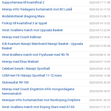
Supporterresa till kvartsfinal 2
2023-03-17 17:38
Intervju inför fredagens bortamatch mot BC Luleå
2023-03-16 17:53
Andelslotteriet dragning Mars
2023-03-15 08:19
Förköp till kvartsfinal 3 är öppet
2023-03-14 15:02
Vinst i kvällens match mot Uppsala Basket
2023-03-13 22:04
Intervju med Coach Källman
2023-03-12 18:35
ICA Kvantum Nässjö Matchvärd Nässjö Basket - Uppsala
2023-03-12 09:28
Basket
Vinst ikvällens match mot Fryshuset med 90-76
2023-03-08 21:34
Intervju med Elias Weibert
2023-03-07 19:09
Celebert besök i Nässjö Sporthall
2023-03-06 14:55
USM Herr19 i Nässjö Sporthall 11-12 mars
2023-03-06 13:38
Slutresultat 99-100
2023-03-05 20:33
Intervju med Coach Engström inför morgondagens
2023-03-04 18:47
hemmamatch
Intervjuer inför bortamatchen mot Norrköping Dolphins
2023-03-01 20:23
Vinst i kvällens match mot Köping Stars med 67-65
2023-02-17 21:51