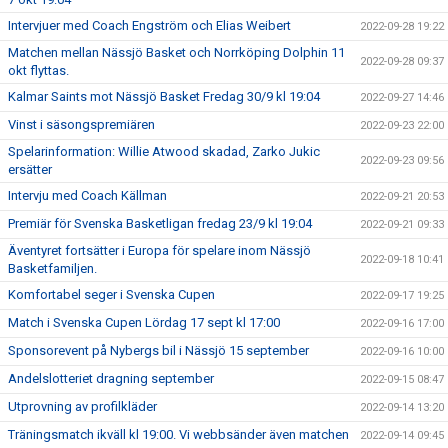
Intervjuer med Coach Engström och Elias Weibert
2022-09-28 19:22
Matchen mellan Nässjö Basket och Norrköping Dolphin 11
2022-09-28 09:37
okt flyttas.
Kalmar Saints mot Nässjö Basket Fredag 30/9 kl 19:04
2022-09-27 14:46
Vinst i säsongspremiären
2022-09-23 22:00
Spelarinformation: Willie Atwood skadad, Zarko Jukic
2022-09-23 09:56
ersätter
Intervju med Coach Källman
2022-09-21 20:53
Premiär för Svenska Basketligan fredag 23/9 kl 19:04
2022-09-21 09:33
Äventyret fortsätter i Europa för spelare inom Nässjö
2022-09-18 10:41
Basketfamiljen.
Komfortabel seger i Svenska Cupen
2022-09-17 19:25
Match i Svenska Cupen Lördag 17 sept kl 17:00
2022-09-16 17:00
Sponsorevent på Nybergs bil i Nässjö 15 september
2022-09-16 10:00
Andelslotteriet dragning september
2022-09-15 08:47
Utprovning av profilkläder
2022-09-14 13:20
Träningsmatch ikväll kl 19:00. Vi webbsänder även matchen
2022-09-14 09:45