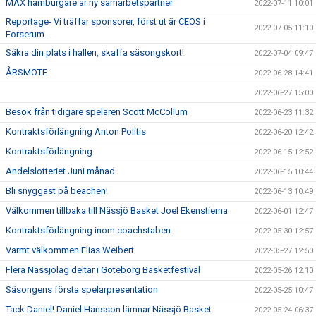
MAX hamburgare är ny samarbetspartner
2022-07-11 10:01
Reportage- Vi träffar sponsorer, först ut är CEOS i
2022-07-05 11:10
Forserum.
Säkra din plats i hallen, skaffa säsongskort!
2022-07-04 09:47
ÅRSMÖTE
2022-06-28 14:41
2022-06-27 15:00
Besök från tidigare spelaren Scott McCollum
2022-06-23 11:32
Kontraktsförlängning Anton Politis
2022-06-20 12:42
Kontraktsförlängning
2022-06-15 12:52
Andelslotteriet Juni månad
2022-06-15 10:44
Bli snyggast på beachen!
2022-06-13 10:49
Välkommen tillbaka till Nässjö Basket Joel Ekenstierna
2022-06-01 12:47
Kontraktsförlängning inom coachstaben.
2022-05-30 12:57
Varmt välkommen Elias Weibert
2022-05-27 12:50
Flera Nässjölag deltar i Göteborg Basketfestival
2022-05-26 12:10
Säsongens första spelarpresentation
2022-05-25 10:47
Tack Daniel! Daniel Hansson lämnar Nässjö Basket
2022-05-24 06:37