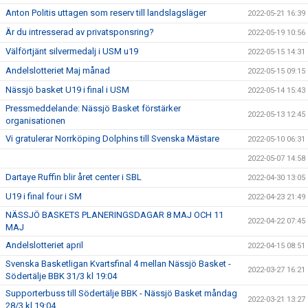
Anton Politis uttagen som reserv till landslagsläger
2022-05-21 16:39
Är du intresserad av privatsponsring?
2022-05-19 10:56
Välförtjänt silvermedalj i USM u19
2022-05-15 14:31
Andelslotteriet Maj månad
2022-05-15 09:15
Nässjö basket U19 i final i USM
2022-05-14 15:43
Pressmeddelande: Nässjö Basket förstärker
2022-05-13 12:45
organisationen
Vi gratulerar Norrköping Dolphins till Svenska Mästare
2022-05-10 06:31
2022-05-07 14:58
Dartaye Ruffin blir året center i SBL
2022-04-30 13:05
U19 i final four i SM
2022-04-23 21:49
NÄSSJÖ BASKETS PLANERINGSDAGAR 8 MAJ OCH 11
2022-04-22 07:45
MAJ
Andelslotteriet april
2022-04-15 08:51
Svenska Basketligan Kvartsfinal 4 mellan Nässjö Basket -
2022-03-27 16:21
Södertälje BBK 31/3 kl 19:04
Supporterbuss till Södertälje BBK - Nässjö Basket måndag
2022-03-21 13:27
28/3 kl 19:04