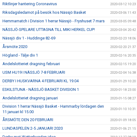
Riktlinjer hantering Coronavirus
2020-03-12 10:23
Riksdagsledamot på besök hos Nässjö Basket
2020-03-06 11:43
Hemmamatch i Division 1 herrar Nässjö - Fryshuset 7 mars
2020-03-05 09:48
NÄSSJÖ-SPELARE UTTAGNA TILL MIKI HERKEL CUP!
2020-03-04 20:42
Nässjö div 1 - Huddinge 82-69
2020-02-23 18:06
Årsmöte 2020
2020-02-20 21:37
Högland - Tälje div 1
2020-02-16 20:35
Andelslotteriet dragning februari
2020-02-15 19:20
USM HU19 I NÄSSJÖ 7-8 FEBRUARI
2020-02-04 16:38
DERBY I HUSKVARNA 4 FEBRUARI KL 19.04
2020-01-29 10:20
ESKILSTUNA - NÄSSJÖ BASKET DIVISION 1
2020-01-18 23:00
Andelslotteriet dragning januari
2020-01-15 08:27
Division 1 herrar Nässjö Basket - Hammarby lördagen den
2020-01-10 10:31
11 januari kl 15.00
ÅRSMÖTE DEN 20 FEBRUARI
2020-01-09 18:05
LUNDASPELEN 2-5 JANUARI 2020
2020-01-06 21:15
Derby mot Wetterbygden idag