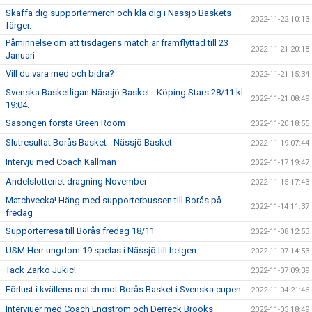
Skaffa dig supportermerch och klä dig i Nässjö Baskets
2022-11-22 10:13
färger.
Påminnelse om att tisdagens match är framflyttad till 23
2022-11-21 20:18
Januari
Vill du vara med och bidra?
2022-11-21 15:34
Svenska Basketligan Nässjö Basket - Köping Stars 28/11 kl
2022-11-21 08:49
19:04.
Säsongen första Green Room
2022-11-20 18:55
Slutresultat Borås Basket - Nässjö Basket
2022-11-19 07:44
Intervju med Coach Källman
2022-11-17 19:47
Andelslotteriet dragning November
2022-11-15 17:43
Matchvecka! Häng med supporterbussen till Borås på
2022-11-14 11:37
fredag
Supporterresa till Borås fredag 18/11
2022-11-08 12:53
USM Herr ungdom 19 spelas i Nässjö till helgen
2022-11-07 14:53
Tack Zarko Jukic!
2022-11-07 09:39
Förlust i kvällens match mot Borås Basket i Svenska cupen
2022-11-04 21:46
Intervjuer med Coach Engström och Derreck Brooks
2022-11-03 18:49