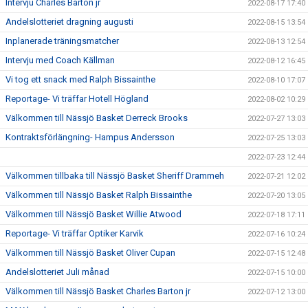
Intervju Charles Barton jr
2022-08-17 17:40
Andelslotteriet dragning augusti
2022-08-15 13:54
Inplanerade träningsmatcher
2022-08-13 12:54
Intervju med Coach Källman
2022-08-12 16:45
Vi tog ett snack med Ralph Bissainthe
2022-08-10 17:07
Reportage- Vi träffar Hotell Högland
2022-08-02 10:29
Välkommen till Nässjö Basket Derreck Brooks
2022-07-27 13:03
Kontraktsförlängning- Hampus Andersson
2022-07-25 13:03
2022-07-23 12:44
Välkommen tillbaka till Nässjö Basket Sheriff Drammeh
2022-07-21 12:02
Välkommen till Nässjö Basket Ralph Bissainthe
2022-07-20 13:05
Välkommen till Nässjö Basket Willie Atwood
2022-07-18 17:11
Reportage- Vi träffar Optiker Karvik
2022-07-16 10:24
Välkommen till Nässjö Basket Oliver Cupan
2022-07-15 12:48
Andelslotteriet Juli månad
2022-07-15 10:00
Välkommen till Nässjö Basket Charles Barton jr
2022-07-12 13:00