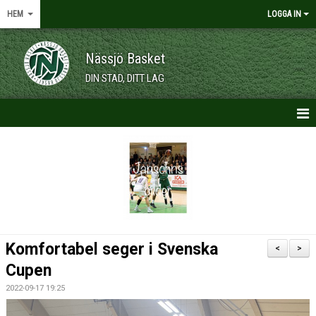
HEM
LOGGA IN
Nässjö Basket
DIN STAD, DITT LAG
HEM
NYHETER
OM KLUBBEN
KALENDER
Komfortabel seger i Svenska
<
>
VÅRA LAG/TRÄNARE
Cupen
2022-09-17 19:25
MEDLEMSKAP