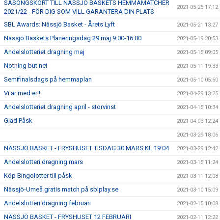
SÄSONGSKORT TILL NÄSSJÖ BASKETS HEMMAMATCHER
2021-05-25 17:12
2021/22 - FÖR DIG SOM VILL GARANTERA DIN PLATS
SBL Awards: Nässjö Basket - Årets Lyft
2021-05-21 13:27
Nässjö Baskets Planeringsdag 29 maj 9:00-16:00
2021-05-19 20:53
Andelslotteriet dragning maj
2021-05-15 09:05
Nothing but net
2021-05-11 19:33
Semifinalsdags på hemmaplan
2021-05-10 05:50
Vi är med er!!
2021-04-29 13:25
Andelslotteriet dragning april - storvinst
2021-04-15 10:34
Glad Påsk
2021-04-03 12:24
2021-03-29 18:06
NÄSSJÖ BASKET - FRYSHUSET TISDAG 30 MARS KL 19:04
2021-03-29 12:42
Andelslotteri dragning mars
2021-03-15 11:24
Köp Bingolotter till påsk
2021-03-11 12:08
Nässjö-Umeå gratis match på sblplay.se
2021-03-10 15:09
Andelslotteri dragning februari
2021-02-15 10:08
NÄSSJÖ BASKET - FRYSHUSET 12 FEBRUARI
2021-02-11 12:22