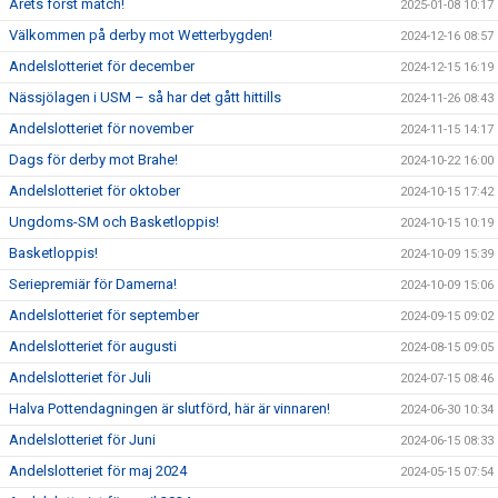
Årets först match!
2025-01-08 10:17
Välkommen på derby mot Wetterbygden!
2024-12-16 08:57
Andelslotteriet för december
2024-12-15 16:19
Nässjölagen i USM – så har det gått hittills
2024-11-26 08:43
Andelslotteriet för november
2024-11-15 14:17
Dags för derby mot Brahe!
2024-10-22 16:00
Andelslotteriet för oktober
2024-10-15 17:42
Ungdoms-SM och Basketloppis!
2024-10-15 10:19
Basketloppis!
2024-10-09 15:39
Seriepremiär för Damerna!
2024-10-09 15:06
Andelslotteriet för september
2024-09-15 09:02
Andelslotteriet för augusti
2024-08-15 09:05
Andelslotteriet för Juli
2024-07-15 08:46
Halva Pottendagningen är slutförd, här är vinnaren!
2024-06-30 10:34
Andelslotteriet för Juni
2024-06-15 08:33
Andelslotteriet för maj 2024
2024-05-15 07:54