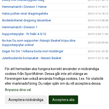
2019-12-27 08:19
Hemmamatch i Division 1 Herrar
2019-12-17 18:17
Halva potten vinst dragningslista
2019-12-16 18:13
Andelslotteriet dragning december
2019-12-15 08:48
Hemmamatch i Division 1
2019-12-05 12:10
Supporterprylar - fri frakt 4-5/12
2019-12-04 17:00
Nu kan Du som supporter i Nässjö Basket köpa dina
2019-12-03 09:40
Supporterprylar online!
Seger för Div 1 killarna borta mot Huddinge!
2019-12-01 20:30
Julerbjudande bortapaket - Nässjö Basket
2019-11-27 21:48
RM HU16
2019-11-26 11:38
För att hemsidan ska fungera korrekt använder vi nödvändiga
Melina Curiander is the thing!!!
2019-11-24 21:44
cookies från SportAdmin. Dessa går inte att stänga av.
Föreningen kan också använda frivilliga cookies, t.ex. för statistik
Hemmamatch i Division 1 Herrar!
2019-11-20 11:12
eller marknadsföring. Du väljer själv om du vill acceptera dessa.
Profilkläder
2019-11-18 13:43
Anpassa dina val
USM HU-17
2019-11-17 14:44
Andelslotteri dragning november
2019-11-15 15:53
Acceptera nödvändiga
Acceptera alla
Derby i Division 1 herrar 13 november
2019-11-09 10:28