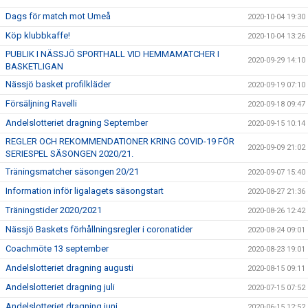
Dags för match mot Umeå
2020-10-04 19:30
Köp klubbkaffe!
2020-10-04 13:26
PUBLIK I NÄSSJÖ SPORTHALL VID HEMMAMATCHER I
2020-09-29 14:10
BASKETLIGAN
Nässjö basket profilkläder
2020-09-19 07:10
Försäljning Ravelli
2020-09-18 09:47
Andelslotteriet dragning September
2020-09-15 10:14
REGLER OCH REKOMMENDATIONER KRING COVID-19 FÖR
2020-09-09 21:02
SERIESPEL SÄSONGEN 2020/21.
Träningsmatcher säsongen 20/21
2020-09-07 15:40
Information inför ligalagets säsongstart
2020-08-27 21:36
Träningstider 2020/2021
2020-08-26 12:42
Nässjö Baskets förhållningsregler i coronatider
2020-08-24 09:01
Coachmöte 13 september
2020-08-23 19:01
Andelslotteriet dragning augusti
2020-08-15 09:11
Andelslotteriet dragning juli
2020-07-15 07:52
Andelslotteriet dragning juni
2020-06-15 12:52