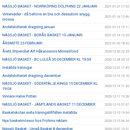
NÄSSJÖ BASKET - NORRKÖPING DOLPHINS 22 JANUARI
2021-01-21 17:53
Vinterväder - då behövs en bra och dessutom snygg
2021-01-16 12:46
mössa
Andelslotteriet dragning januari
2021-01-15 15:11
NÄSSJÖ BASKET - BORÅS BASKET 15 JANUARI
2021-01-14 15:59
ÅRSMÖTE 25 FEBRUARI
2021-01-02 18:55
Årets Stipendiat Alf Håkanssons Minnesfond
2020-12-30 22:33
NÄSSJÖ BASKET - BC LULEÅ 30 DECEMBER KL 19.04
2020-12-28 20:14
Inställda träningar
2020-12-21 17:49
Andelslotteriet dragning december
2020-12-15 10:10
NÄSSJÖ BASKET - SÖDERTÄLJE KINGS 15 DECEMBER KL
2020-12-14 11:24
19:04
Vinnare Halva Potten
2020-12-11 19:28
NÄSSJÖ BASKET - JÄMTLANDS BASKET 11 DECEMBER
2020-12-10 21:07
Basketskolan sista träningstillfällen inställda
2020-12-10 19:54
Nya basketmössor hos Frohms reklam
2020-12-10 06:24
Nässjö Basket - Umeå Basket 8 december
2020-12-07 15:21