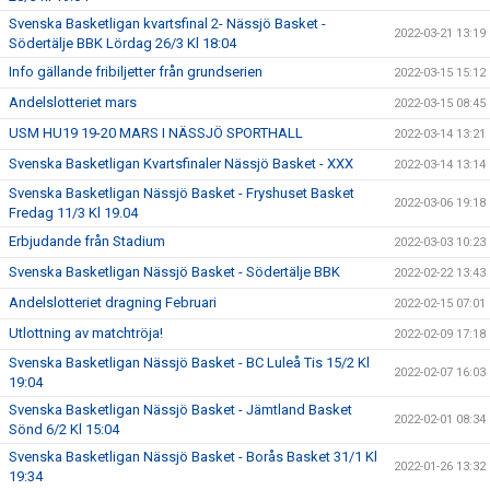
Svenska Basketligan kvartsfinal 2- Nässjö Basket -
2022-03-21 13:19
Södertälje BBK Lördag 26/3 Kl 18:04
Info gällande fribiljetter från grundserien
2022-03-15 15:12
Andelslotteriet mars
2022-03-15 08:45
USM HU19 19-20 MARS I NÄSSJÖ SPORTHALL
2022-03-14 13:21
Svenska Basketligan Kvartsfinaler Nässjö Basket - XXX
2022-03-14 13:14
Svenska Basketligan Nässjö Basket - Fryshuset Basket
2022-03-06 19:18
Fredag 11/3 Kl 19.04
Erbjudande från Stadium
2022-03-03 10:23
Svenska Basketligan Nässjö Basket - Södertälje BBK
2022-02-22 13:43
Andelslotteriet dragning Februari
2022-02-15 07:01
Utlottning av matchtröja!
2022-02-09 17:18
Svenska Basketligan Nässjö Basket - BC Luleå Tis 15/2 Kl
2022-02-07 16:03
19:04
Svenska Basketligan Nässjö Basket - Jämtland Basket
2022-02-01 08:34
Sönd 6/2 Kl 15:04
Svenska Basketligan Nässjö Basket - Borås Basket 31/1 Kl
2022-01-26 13:32
19:34