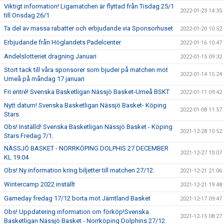
Viktigt information! Ligamatchen är flyttad från Tisdag 25/1
2022-01-23 14:35
till Onsdag 26/1
Ta del av massa rabatter och erbjudande via Sponsorhuset
2022-01-20 10:52
Erbjudande från Höglandets Padelcenter
2022-01-16 10:47
Andelslotteriet dragning Januari
2022-01-15 09:32
Stort tack till våra sponsorer som bjuder på matchen mot
2022-01-14 15:24
Umeå på måndag 17 januari
Fri entré! Svenska Basketligan Nässjö Basket-Umeå BSKT
2022-01-11 09:42
Nytt datum! Svenska Basketligan Nässjö Basket- Köping
2022-01-08 11:57
Stars
Obs! Inställd! Svenska Basketligan Nässjö Basket - Köping
2021-12-28 10:52
Stars Fredag 7/1.
NÄSSJÖ BASKET - NORRKÖPING DOLPHIS 27 DECEMBER
2021-12-27 10:07
KL 19.04
Obs! Ny information kring biljetter till matchen 27/12.
2021-12-21 21:06
Wintercamp 2022 inställt
2021-12-21 19:48
Gameday fredag 17/12 borta mot Jämtland Basket
2021-12-17 09:47
Obs! Uppdatering information om förköp!Svenska
2021-12-15 08:27
Basketligan Nässjö Basket - Norrköping Dolphins 27/12