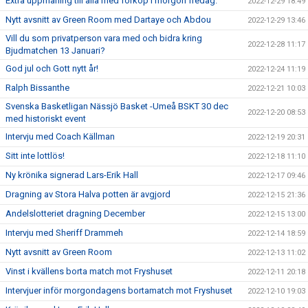
Extra uppmaning till alla med förköp i morgon fredag.
2022-12-29 18:49
Nytt avsnitt av Green Room med Dartaye och Abdou
2022-12-29 13:46
Vill du som privatperson vara med och bidra kring
2022-12-28 11:17
Bjudmatchen 13 Januari?
God jul och Gott nytt år!
2022-12-24 11:19
Ralph Bissanthe
2022-12-21 10:03
Svenska Basketligan Nässjö Basket -Umeå BSKT 30 dec
2022-12-20 08:53
med historiskt event
Intervju med Coach Källman
2022-12-19 20:31
Sitt inte lottlös!
2022-12-18 11:10
Ny krönika signerad Lars-Erik Hall
2022-12-17 09:46
Dragning av Stora Halva potten är avgjord
2022-12-15 21:36
Andelslotteriet dragning December
2022-12-15 13:00
Intervju med Sheriff Drammeh
2022-12-14 18:59
Nytt avsnitt av Green Room
2022-12-13 11:02
Vinst i kvällens borta match mot Fryshuset
2022-12-11 20:18
Intervjuer inför morgondagens bortamatch mot Fryshuset
2022-12-10 19:03