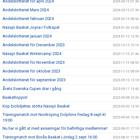
Andelslotteriet för april 2024
2024-04-15 07:36
Andelslotteriet Mars 2024
2024-03-15 07:34
Andelslotteriet februari 2024
2024-02-15 08:56
Nässjö Basket Joyna:r Folkspel
2024-01-26 10:00
Andelslotteriet januari 2024
2024-01-15 13:35
Andelslotteriet för December 2023
2023-12-15 10:16
Nässjö Basket Wintercamp 2024
2023-11-15 21:46
Andelslotteriet för November 2023
2023-11-15 08:05
Andelslotteriet för oktober 2023
2023-11-15 08:04
Andelslotteriet för september 2023
2023-09-15 13:18
Årets Svenska Cupen drar i gång
2023-09-11 13:40
Basketloppis!
2023-09-08 10:26
Köp biobiljetter, stötta Nässjö Basket
2023-09-05 13:33
Träningsmatch mot Norrköping Dolphins fredag 8 sept kl
2023-09-04 10:46
19:00
Nu har vi gått ut med aviseringar för befintliga medlemmar!
2023-08-31 17:10
Träningmatch mot Borås Basket Lördag 2 sept 16:00
2023-08-31 11:05