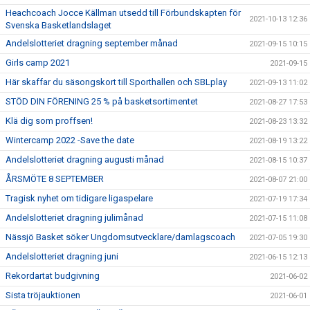
Heachcoach Jocce Källman utsedd till Förbundskapten för
2021-10-13 12:36
Svenska Basketlandslaget
Andelslotteriet dragning september månad
2021-09-15 10:15
Girls camp 2021
2021-09-15
Här skaffar du säsongskort till Sporthallen och SBLplay
2021-09-13 11:02
STÖD DIN FÖRENING 25 % på basketsortimentet
2021-08-27 17:53
Klä dig som proffsen!
2021-08-23 13:32
Wintercamp 2022 -Save the date
2021-08-19 13:22
Andelslotteriet dragning augusti månad
2021-08-15 10:37
ÅRSMÖTE 8 SEPTEMBER
2021-08-07 21:00
Tragisk nyhet om tidigare ligaspelare
2021-07-19 17:34
Andelslotteriet dragning julimånad
2021-07-15 11:08
Nässjö Basket söker Ungdomsutvecklare/damlagscoach
2021-07-05 19:30
Andelslotteriet dragning juni
2021-06-15 12:13
Rekordartat budgivning
2021-06-02
Sista tröjauktionen
2021-06-01