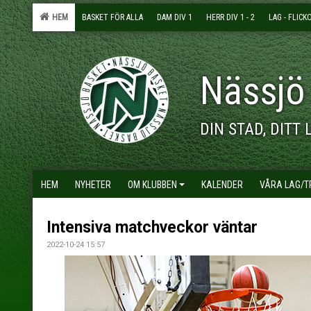
HEM
BASKET FÖR ALLA
DAM DIV 1
HERR DIV 1 - 2
LAG - FLICK
Nässjö
DIN STAD, DITT 
HEM
NYHETER
OM KLUBBEN
KALENDER
VÅRA LAG/
Intensiva matchveckor väntar
2022-10-24 15:57