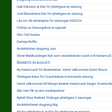
Isak Eriksson är klar för ytterligare en säsong
Joel Ekenstierna klar för ytterligare en säsong
Läs om vår arbetsplan för säsongen 2023/24
Förköp av Säsongskort är öppnat!
Vila i frid Gustav
Dartaye Ruffin
Andelslotteri dragning Juni
Oliver Malekzadegan klar som assisterande coach och tränare på
ÅRSMÖTE 30 AUGUSTI
Ny Headcoach för Basketettan. Varmt välkommen Karim Wazzi
Ytterligare klara för Coachstaben kommande säsong
Varmt välkommen till Nässjö Basket Headcoach Sergio Vicente B
SBL Herr får ny stor mediepartner
Nyhet! Elias Weibert förlänger ytterligare 2 säsonger.
Andelslotteriet dragning Maj
Abdou Medjedoub är klar för ytterligare en säsong