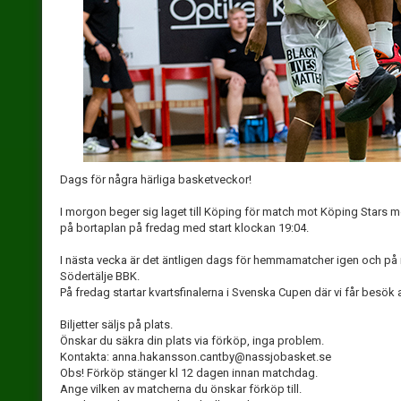
Dags för några härliga basketveckor!
I morgon beger sig laget till Köping för match mot Köping Stars me
på bortaplan på fredag med start klockan 19:04.
I nästa vecka är det äntligen dags för hemmamatcher igen och på 
Södertälje BBK.
På fredag startar kvartsfinalerna i Svenska Cupen där vi får besök
Biljetter säljs på plats.
Önskar du säkra din plats via förköp, inga problem.
Kontakta: anna.hakansson.cantby@nassjobasket.se
Obs! Förköp stänger kl 12 dagen innan matchdag.
Ange vilken av matcherna du önskar förköp till.