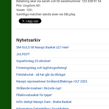
Betalning sker via swish och till swishnummer: 123 328 91 54
Pris: Ungdom 60:-
Vuxen: 120:-
Samtliga matchen sänds även via SBLplay.
Nyhetsarkiv
SM-GULD till Nässjö Basket U21 Herr!
JULFEST!
Superlördag 25 oktober!
Föreningsdag och lagfotografering!
Fritidskortet - så här går du tillväga!
Nässjö representerar Småland/Blekinge i DLT 2025
Strålande insatser i Skövde cup!
Påsklovsbasket för tjejer!
Inför derbyt Nässjö Dam - Brahe Basket
Information Dataintrång i SportAdmin