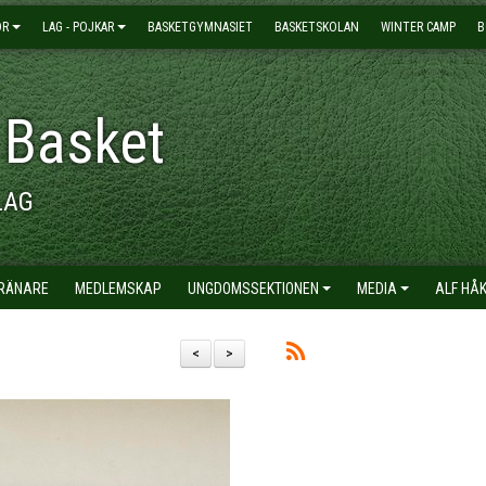
OR
LAG - POJKAR
BASKETGYMNASIET
BASKETSKOLAN
WINTER CAMP
B
 Basket
LAG
TRÄNARE
MEDLEMSKAP
UNGDOMSSEKTIONEN
MEDIA
ALF HÅ
<
>