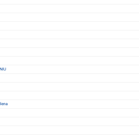
 NIU
elena