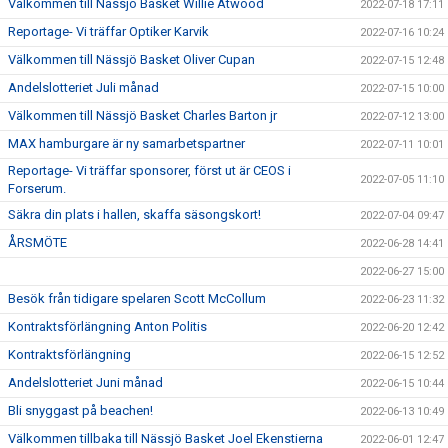
Välkommen till Nässjö Basket Willie Atwood
2022-07-18 17:11
Reportage- Vi träffar Optiker Karvik
2022-07-16 10:24
Välkommen till Nässjö Basket Oliver Cupan
2022-07-15 12:48
Andelslotteriet Juli månad
2022-07-15 10:00
Välkommen till Nässjö Basket Charles Barton jr
2022-07-12 13:00
MAX hamburgare är ny samarbetspartner
2022-07-11 10:01
Reportage- Vi träffar sponsorer, först ut är CEOS i
2022-07-05 11:10
Forserum.
Säkra din plats i hallen, skaffa säsongskort!
2022-07-04 09:47
ÅRSMÖTE
2022-06-28 14:41
2022-06-27 15:00
Besök från tidigare spelaren Scott McCollum
2022-06-23 11:32
Kontraktsförlängning Anton Politis
2022-06-20 12:42
Kontraktsförlängning
2022-06-15 12:52
Andelslotteriet Juni månad
2022-06-15 10:44
Bli snyggast på beachen!
2022-06-13 10:49
Välkommen tillbaka till Nässjö Basket Joel Ekenstierna
2022-06-01 12:47