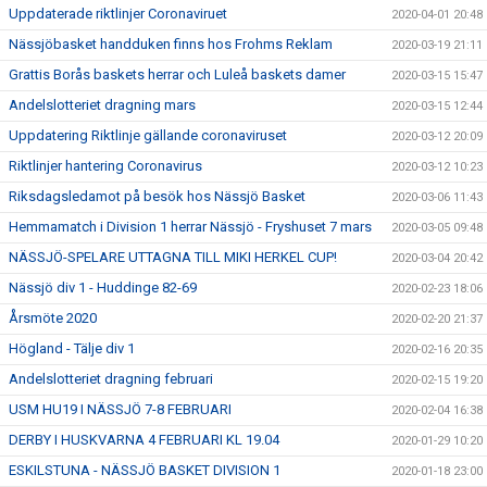
Uppdaterade riktlinjer Coronaviruet
2020-04-01 20:48
Nässjöbasket handduken finns hos Frohms Reklam
2020-03-19 21:11
Grattis Borås baskets herrar och Luleå baskets damer
2020-03-15 15:47
Andelslotteriet dragning mars
2020-03-15 12:44
Uppdatering Riktlinje gällande coronaviruset
2020-03-12 20:09
Riktlinjer hantering Coronavirus
2020-03-12 10:23
Riksdagsledamot på besök hos Nässjö Basket
2020-03-06 11:43
Hemmamatch i Division 1 herrar Nässjö - Fryshuset 7 mars
2020-03-05 09:48
NÄSSJÖ-SPELARE UTTAGNA TILL MIKI HERKEL CUP!
2020-03-04 20:42
Nässjö div 1 - Huddinge 82-69
2020-02-23 18:06
Årsmöte 2020
2020-02-20 21:37
Högland - Tälje div 1
2020-02-16 20:35
Andelslotteriet dragning februari
2020-02-15 19:20
USM HU19 I NÄSSJÖ 7-8 FEBRUARI
2020-02-04 16:38
DERBY I HUSKVARNA 4 FEBRUARI KL 19.04
2020-01-29 10:20
ESKILSTUNA - NÄSSJÖ BASKET DIVISION 1
2020-01-18 23:00