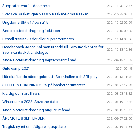
Supporterresa 11 december
2021-10-26 17:37
Svenska Basketligan Nässjö Basket-Borås Basket
2021-10-25 08:17
Ungdoms-SM u17 och u15
2021-10-22 09:09
Andelslotteriet dragning i oktober
2021-10-15 06:15
Beställ träningkläder eller supportermerch
2021-10-14 08:16
Heachcoach Jocce Källman utsedd till Förbundskapten för
2021-10-13 12:36
Svenska Basketlandslaget
Andelslotteriet dragning september månad
2021-09-15 10:15
Girls camp 2021
2021-09-15
Här skaffar du säsongskort till Sporthallen och SBLplay
2021-09-13 11:02
STÖD DIN FÖRENING 25 % på basketsortimentet
2021-08-27 17:53
Klä dig som proffsen!
2021-08-23 13:32
Wintercamp 2022 -Save the date
2021-08-19 13:22
Andelslotteriet dragning augusti månad
2021-08-15 10:37
ÅRSMÖTE 8 SEPTEMBER
2021-08-07 21:00
Tragisk nyhet om tidigare ligaspelare
2021-07-19 17:34