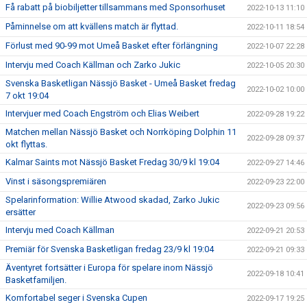
Få rabatt på biobiljetter tillsammans med Sponsorhuset
2022-10-13 11:10
Påminnelse om att kvällens match är flyttad.
2022-10-11 18:54
Förlust med 90-99 mot Umeå Basket efter förlängning
2022-10-07 22:28
Intervju med Coach Källman och Zarko Jukic
2022-10-05 20:30
Svenska Basketligan Nässjö Basket - Umeå Basket fredag
2022-10-02 10:00
7 okt 19:04
Intervjuer med Coach Engström och Elias Weibert
2022-09-28 19:22
Matchen mellan Nässjö Basket och Norrköping Dolphin 11
2022-09-28 09:37
okt flyttas.
Kalmar Saints mot Nässjö Basket Fredag 30/9 kl 19:04
2022-09-27 14:46
Vinst i säsongspremiären
2022-09-23 22:00
Spelarinformation: Willie Atwood skadad, Zarko Jukic
2022-09-23 09:56
ersätter
Intervju med Coach Källman
2022-09-21 20:53
Premiär för Svenska Basketligan fredag 23/9 kl 19:04
2022-09-21 09:33
Äventyret fortsätter i Europa för spelare inom Nässjö
2022-09-18 10:41
Basketfamiljen.
Komfortabel seger i Svenska Cupen
2022-09-17 19:25