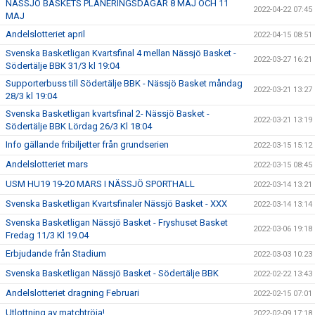
NÄSSJÖ BASKETS PLANERINGSDAGAR 8 MAJ OCH 11
2022-04-22 07:45
MAJ
Andelslotteriet april
2022-04-15 08:51
Svenska Basketligan Kvartsfinal 4 mellan Nässjö Basket -
2022-03-27 16:21
Södertälje BBK 31/3 kl 19:04
Supporterbuss till Södertälje BBK - Nässjö Basket måndag
2022-03-21 13:27
28/3 kl 19:04
Svenska Basketligan kvartsfinal 2- Nässjö Basket -
2022-03-21 13:19
Södertälje BBK Lördag 26/3 Kl 18:04
Info gällande fribiljetter från grundserien
2022-03-15 15:12
Andelslotteriet mars
2022-03-15 08:45
USM HU19 19-20 MARS I NÄSSJÖ SPORTHALL
2022-03-14 13:21
Svenska Basketligan Kvartsfinaler Nässjö Basket - XXX
2022-03-14 13:14
Svenska Basketligan Nässjö Basket - Fryshuset Basket
2022-03-06 19:18
Fredag 11/3 Kl 19.04
Erbjudande från Stadium
2022-03-03 10:23
Svenska Basketligan Nässjö Basket - Södertälje BBK
2022-02-22 13:43
Andelslotteriet dragning Februari
2022-02-15 07:01
Utlottning av matchtröja!
2022-02-09 17:18