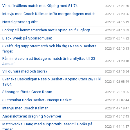
Vinst i kvällens match mot Köping med 81-74
2022-11-28 21:50
Intervju med Coach Källman inför morgondagens match
2022-11-27 20:06
Nostalgitorsdag #tbt
2022-11-24 15:19
Förköp till hemmamatchen mot Köping är i full gång!
2022-11-24 10:33
Black Week på Sponsorhuset
2022-11-23 14:22
Skaffa dig supportermerch och klä dig i Nässjö Baskets
2022-11-22 10:13
färger.
Påminnelse om att tisdagens match är framflyttad till 23
2022-11-21 20:18
Januari
Vill du vara med och bidra?
2022-11-21 15:34
Svenska Basketligan Nässjö Basket - Köping Stars 28/11 kl
2022-11-21 08:49
19:04.
Säsongen första Green Room
2022-11-20 18:55
Slutresultat Borås Basket - Nässjö Basket
2022-11-19 07:44
Intervju med Coach Källman
2022-11-17 19:47
Andelslotteriet dragning November
2022-11-15 17:43
Matchvecka! Häng med supporterbussen till Borås på
2022-11-14 11:37
fredag