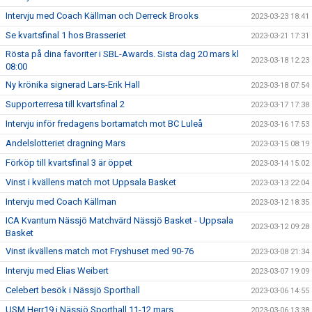
Intervju med Coach Källman och Derreck Brooks
2023-03-23 18:41
Se kvartsfinal 1 hos Brasseriet
2023-03-21 17:31
Rösta på dina favoriter i SBL-Awards. Sista dag 20 mars kl
2023-03-18 12:23
08:00
Ny krönika signerad Lars-Erik Hall
2023-03-18 07:54
Supporterresa till kvartsfinal 2
2023-03-17 17:38
Intervju inför fredagens bortamatch mot BC Luleå
2023-03-16 17:53
Andelslotteriet dragning Mars
2023-03-15 08:19
Förköp till kvartsfinal 3 är öppet
2023-03-14 15:02
Vinst i kvällens match mot Uppsala Basket
2023-03-13 22:04
Intervju med Coach Källman
2023-03-12 18:35
ICA Kvantum Nässjö Matchvärd Nässjö Basket - Uppsala
2023-03-12 09:28
Basket
Vinst ikvällens match mot Fryshuset med 90-76
2023-03-08 21:34
Intervju med Elias Weibert
2023-03-07 19:09
Celebert besök i Nässjö Sporthall
2023-03-06 14:55
USM Herr19 i Nässjö Sporthall 11-12 mars
2023-03-06 13:38