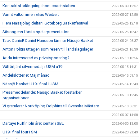
Kontraktsförlängning inom coachstaben.
2022-05-30 12:57
Varmt välkommen Elias Weibert
2022-05-27 12:50
Flera Nässjölag deltar i Göteborg Basketfestival
2022-05-26 12:10
Säsongens första spelarpresentation
2022-05-25 10:47
Tack Daniel! Daniel Hansson lämnar Nässjö Basket
2022-05-24 06:37
Anton Politis uttagen som reserv till landslagsläger
2022-05-21 16:39
Är du intresserad av privatsponsring?
2022-05-19 10:56
Välförtjänt silvermedalj i USM u19
2022-05-15 14:31
Andelslotteriet Maj månad
2022-05-15 09:15
Nässjö basket U19 i final i USM
2022-05-14 15:43
Pressmeddelande: Nässjö Basket förstärker
2022-05-13 12:45
organisationen
Vi gratulerar Norrköping Dolphins till Svenska Mästare
2022-05-10 06:31
2022-05-07 14:58
Dartaye Ruffin blir året center i SBL
2022-04-30 13:05
U19 i final four i SM
2022-04-23 21:49