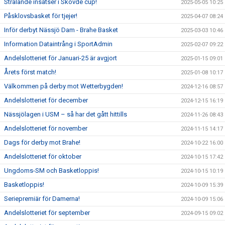
Strålande insatser i Skövde cup!
2025-05-05 10:25
Påsklovsbasket för tjejer!
2025-04-07 08:24
Inför derbyt Nässjö Dam - Brahe Basket
2025-03-03 10:46
Information Dataintrång i SportAdmin
2025-02-07 09:22
Andelslotteriet för Januari-25 är avgjort
2025-01-15 09:01
Årets först match!
2025-01-08 10:17
Välkommen på derby mot Wetterbygden!
2024-12-16 08:57
Andelslotteriet för december
2024-12-15 16:19
Nässjölagen i USM – så har det gått hittills
2024-11-26 08:43
Andelslotteriet för november
2024-11-15 14:17
Dags för derby mot Brahe!
2024-10-22 16:00
Andelslotteriet för oktober
2024-10-15 17:42
Ungdoms-SM och Basketloppis!
2024-10-15 10:19
Basketloppis!
2024-10-09 15:39
Seriepremiär för Damerna!
2024-10-09 15:06
Andelslotteriet för september
2024-09-15 09:02