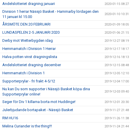
Andelslotteriet dragning januari
2020-01-15 08:27
Division 1 herrar Nässjö Basket - Hammarby lördagen den
2020-01-10 10:31
11 januari kl 15.00
ÅRSMÖTE DEN 20 FEBRUARI
2020-01-09 18:05
LUNDASPELEN 2-5 JANUARI 2020
2020-01-06 21:15
Derby mot Wetterbygden idag
2019-12-27 08:19
Hemmamatch i Division 1 Herrar
2019-12-17 18:17
Halva potten vinst dragningslista
2019-12-16 18:13
Andelslotteriet dragning december
2019-12-15 08:48
Hemmamatch i Division 1
2019-12-05 12:10
Supporterprylar - fri frakt 4-5/12
2019-12-04 17:00
Nu kan Du som supporter i Nässjö Basket köpa dina
2019-12-03 09:40
Supporterprylar online!
Seger för Div 1 killarna borta mot Huddinge!
2019-12-01 20:30
Julerbjudande bortapaket - Nässjö Basket
2019-11-27 21:48
RM HU16
2019-11-26 11:38
Melina Curiander is the thing!!!
2019-11-24 21:44