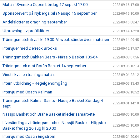
Match i Svenska Cupen Lördag 17 sept kl 17:00
2022-09-16 17:00
Sponsorevent på Nybergs bil i Nässjö 15 september
2022-09-16 10:00
Andelslotteriet dragning september
2022-09-15 08:47
Utprovning av profilkläder
2022-09-14 13:20
Träningsmatch ikväll kl 19:00. Vi webbsänder även matchen
2022-09-14 09:45
Intervjuer med Derreck Brooks
2022-09-12 17:57
Träningsmatch Bakken Bears - Nässjö Basket 106-64
2022-09-08 07:56
Träningmatch mot Borås Basket 14 september
2022-09-06 10:13
Vinst i kvällen träningsmatch.
2022-09-04 22:12
Intern utbildning - Regelgenomgång
2022-09-03 13:43
Intervju med Coach Källman
2022-09-02 18:52
Träningsmatch Kalmar Saints - Nässjö Basket Söndag 4
2022-09-01 14:18
sept
Nässjö Basket och Brahe Basket inleder samarbete
2022-08-30 10:00
Livesänding av träningsmatchen Nässjö Basket - Högsbo
2022-08-26 10:09
Basket fredag 26 aug kl 20:00
Intervju med Coach Engström
2022-08-24 20:04