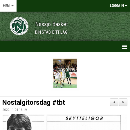
HEM
LOGGA IN
Nässjö Basket
DIN STAD, DITT LAG
HEM
NYHETER
OM KLUBBEN
KALENDER
Nostalgitorsdag #tbt
<
>
VÅRA LAG/TRÄNARE
2022-11-24 15:19
MEDLEMSKAP