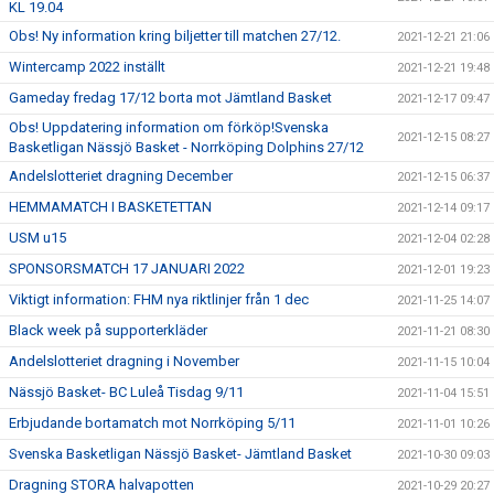
KL 19.04
Obs! Ny information kring biljetter till matchen 27/12.
2021-12-21 21:06
Wintercamp 2022 inställt
2021-12-21 19:48
Gameday fredag 17/12 borta mot Jämtland Basket
2021-12-17 09:47
Obs! Uppdatering information om förköp!Svenska
2021-12-15 08:27
Basketligan Nässjö Basket - Norrköping Dolphins 27/12
Andelslotteriet dragning December
2021-12-15 06:37
HEMMAMATCH I BASKETETTAN
2021-12-14 09:17
USM u15
2021-12-04 02:28
SPONSORSMATCH 17 JANUARI 2022
2021-12-01 19:23
Viktigt information: FHM nya riktlinjer från 1 dec
2021-11-25 14:07
Black week på supporterkläder
2021-11-21 08:30
Andelslotteriet dragning i November
2021-11-15 10:04
Nässjö Basket- BC Luleå Tisdag 9/11
2021-11-04 15:51
Erbjudande bortamatch mot Norrköping 5/11
2021-11-01 10:26
Svenska Basketligan Nässjö Basket- Jämtland Basket
2021-10-30 09:03
Dragning STORA halvapotten
2021-10-29 20:27