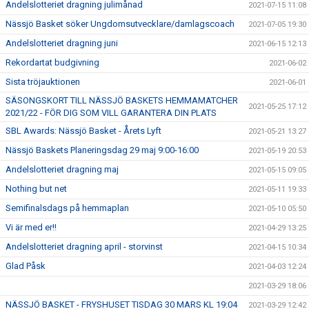
Andelslotteriet dragning julimånad
2021-07-15 11:08
Nässjö Basket söker Ungdomsutvecklare/damlagscoach
2021-07-05 19:30
Andelslotteriet dragning juni
2021-06-15 12:13
Rekordartat budgivning
2021-06-02
Sista tröjauktionen
2021-06-01
SÄSONGSKORT TILL NÄSSJÖ BASKETS HEMMAMATCHER
2021-05-25 17:12
2021/22 - FÖR DIG SOM VILL GARANTERA DIN PLATS
SBL Awards: Nässjö Basket - Årets Lyft
2021-05-21 13:27
Nässjö Baskets Planeringsdag 29 maj 9:00-16:00
2021-05-19 20:53
Andelslotteriet dragning maj
2021-05-15 09:05
Nothing but net
2021-05-11 19:33
Semifinalsdags på hemmaplan
2021-05-10 05:50
Vi är med er!!
2021-04-29 13:25
Andelslotteriet dragning april - storvinst
2021-04-15 10:34
Glad Påsk
2021-04-03 12:24
2021-03-29 18:06
NÄSSJÖ BASKET - FRYSHUSET TISDAG 30 MARS KL 19:04
2021-03-29 12:42