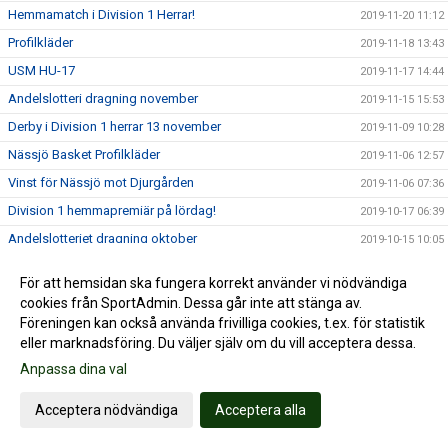
Hemmamatch i Division 1 Herrar!
2019-11-20 11:12
Profilkläder
2019-11-18 13:43
USM HU-17
2019-11-17 14:44
Andelslotteri dragning november
2019-11-15 15:53
Derby i Division 1 herrar 13 november
2019-11-09 10:28
Nässjö Basket Profilkläder
2019-11-06 12:57
Vinst för Nässjö mot Djurgården
2019-11-06 07:36
Division 1 hemmapremiär på lördag!
2019-10-17 06:39
Andelslotteriet dragning oktober
2019-10-15 10:05
RM HU16
2019-10-09 18:58
För att hemsidan ska fungera korrekt använder vi nödvändiga
Träningsstart för de yngsta lagen, basketskolan och
cookies från SportAdmin. Dessa går inte att stänga av.
2019-10-06 10:10
basketkul
Föreningen kan också använda frivilliga cookies, t.ex. för statistik
Motionsbasket för dam och herr kör nu igång!
2019-10-04 05:56
eller marknadsföring. Du väljer själv om du vill acceptera dessa.
Basketskolan startar upp 13/10
2019-09-26 18:55
Anpassa dina val
Damlagstruppen
2019-09-17 19:42
Acceptera nödvändiga
Acceptera alla
Andelslotteriet September
2019-09-15 05:02