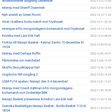
Andelslotteriet dragning December
2022-12-15 13:00
Intervju med Sheriff Drammeh
2022-12-14 18:59
Nytt avsnitt av Green Room
2022-12-13 11:02
Vinst i kvällens borta match mot Fryshuset
2022-12-11 20:18
Intervjuer inför morgondagens bortamatch mot Fryshuset
2022-12-10 19:03
Krönika med Lars-Erik Hall
2022-12-10 08:49
Förköp till Nässjö Basket - Kalmar Saints 15 december kl
2022-12-09 09:56
19:04
Intervju med Dartaye Ruffin
2022-12-06 18:37
Påminnelse om matchstart
2022-12-06 14:39
Skaffa dina julklappar här!
2022-12-06 12:48
Ungdoms-SM omgång 2
2022-12-02 14:59
USM FU16 spelas i Nässjö den 3-4 december!
2022-12-01 13:51
Intervju med Coach Källman inför morgondagens
2022-11-30 18:39
bortamatch mot Södertälje BBK
Nässjö Basket presenterar krönikör Lars-Erik Hall
2022-11-30 14:58
Svenska Basketligan Nässjö Basket - Borås Basket 7/12 kl
2022-11-30 09:51
18:04