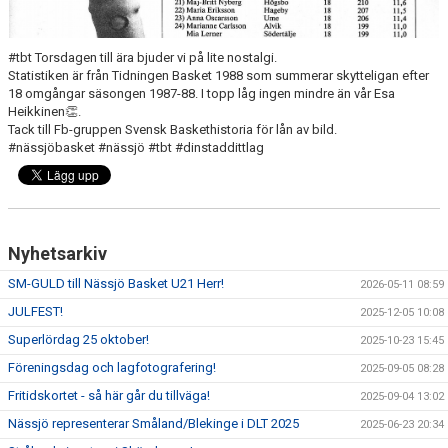
#tbt Torsdagen till ära bjuder vi på lite nostalgi.
Statistiken är från Tidningen Basket 1988 som summerar skytteligan efter
18 omgångar säsongen 1987-88. I topp låg ingen mindre än vår Esa
Heikkinen👏.
Tack till Fb-gruppen Svensk Baskethistoria för lån av bild.
#nässjöbasket #nässjö #tbt #dinstaddittlag
Nyhetsarkiv
SM-GULD till Nässjö Basket U21 Herr!
2026-05-11 08:59
JULFEST!
2025-12-05 10:08
Superlördag 25 oktober!
2025-10-23 15:45
Föreningsdag och lagfotografering!
2025-09-05 08:28
Fritidskortet - så här går du tillväga!
2025-09-04 13:02
Nässjö representerar Småland/Blekinge i DLT 2025
2025-06-23 20:34