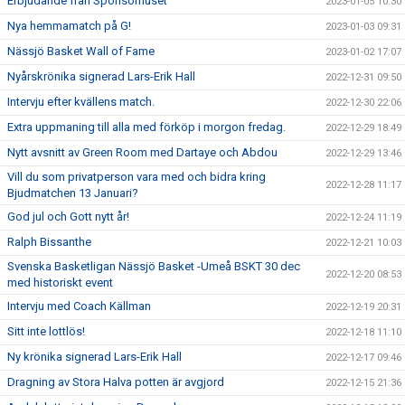
Erbjudande från Sponsorhuset
2023-01-05 10:30
Nya hemmamatch på G!
2023-01-03 09:31
Nässjö Basket Wall of Fame
2023-01-02 17:07
Nyårskrönika signerad Lars-Erik Hall
2022-12-31 09:50
Intervju efter kvällens match.
2022-12-30 22:06
Extra uppmaning till alla med förköp i morgon fredag.
2022-12-29 18:49
Nytt avsnitt av Green Room med Dartaye och Abdou
2022-12-29 13:46
Vill du som privatperson vara med och bidra kring
2022-12-28 11:17
Bjudmatchen 13 Januari?
God jul och Gott nytt år!
2022-12-24 11:19
Ralph Bissanthe
2022-12-21 10:03
Svenska Basketligan Nässjö Basket -Umeå BSKT 30 dec
2022-12-20 08:53
med historiskt event
Intervju med Coach Källman
2022-12-19 20:31
Sitt inte lottlös!
2022-12-18 11:10
Ny krönika signerad Lars-Erik Hall
2022-12-17 09:46
Dragning av Stora Halva potten är avgjord
2022-12-15 21:36