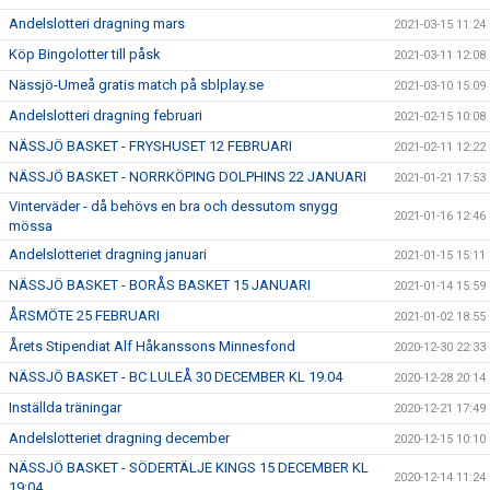
Andelslotteri dragning mars
2021-03-15 11:24
Köp Bingolotter till påsk
2021-03-11 12:08
Nässjö-Umeå gratis match på sblplay.se
2021-03-10 15:09
Andelslotteri dragning februari
2021-02-15 10:08
NÄSSJÖ BASKET - FRYSHUSET 12 FEBRUARI
2021-02-11 12:22
NÄSSJÖ BASKET - NORRKÖPING DOLPHINS 22 JANUARI
2021-01-21 17:53
Vinterväder - då behövs en bra och dessutom snygg
2021-01-16 12:46
mössa
Andelslotteriet dragning januari
2021-01-15 15:11
NÄSSJÖ BASKET - BORÅS BASKET 15 JANUARI
2021-01-14 15:59
ÅRSMÖTE 25 FEBRUARI
2021-01-02 18:55
Årets Stipendiat Alf Håkanssons Minnesfond
2020-12-30 22:33
NÄSSJÖ BASKET - BC LULEÅ 30 DECEMBER KL 19.04
2020-12-28 20:14
Inställda träningar
2020-12-21 17:49
Andelslotteriet dragning december
2020-12-15 10:10
NÄSSJÖ BASKET - SÖDERTÄLJE KINGS 15 DECEMBER KL
2020-12-14 11:24
19:04