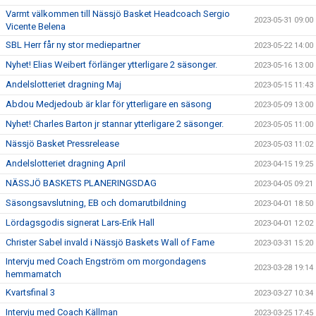
Varmt välkommen till Nässjö Basket Headcoach Sergio
2023-05-31 09:00
Vicente Belena
SBL Herr får ny stor mediepartner
2023-05-22 14:00
Nyhet! Elias Weibert förlänger ytterligare 2 säsonger.
2023-05-16 13:00
Andelslotteriet dragning Maj
2023-05-15 11:43
Abdou Medjedoub är klar för ytterligare en säsong
2023-05-09 13:00
Nyhet! Charles Barton jr stannar ytterligare 2 säsonger.
2023-05-05 11:00
Nässjö Basket Pressrelease
2023-05-03 11:02
Andelslotteriet dragning April
2023-04-15 19:25
NÄSSJÖ BASKETS PLANERINGSDAG
2023-04-05 09:21
Säsongsavslutning, EB och domarutbildning
2023-04-01 18:50
Lördagsgodis signerat Lars-Erik Hall
2023-04-01 12:02
Christer Sabel invald i Nässjö Baskets Wall of Fame
2023-03-31 15:20
Intervju med Coach Engström om morgondagens
2023-03-28 19:14
hemmamatch
Kvartsfinal 3
2023-03-27 10:34
Intervju med Coach Källman
2023-03-25 17:45