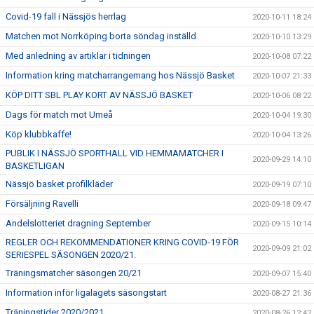
Covid-19 fall i Nässjös herrlag
2020-10-11 18:24
Matchen mot Norrköping borta söndag inställd
2020-10-10 13:29
Med anledning av artiklar i tidningen
2020-10-08 07:22
Information kring matcharrangemang hos Nässjö Basket
2020-10-07 21:33
KÖP DITT SBL PLAY KORT AV NÄSSJÖ BASKET
2020-10-06 08:22
Dags för match mot Umeå
2020-10-04 19:30
Köp klubbkaffe!
2020-10-04 13:26
PUBLIK I NÄSSJÖ SPORTHALL VID HEMMAMATCHER I
2020-09-29 14:10
BASKETLIGAN
Nässjö basket profilkläder
2020-09-19 07:10
Försäljning Ravelli
2020-09-18 09:47
Andelslotteriet dragning September
2020-09-15 10:14
REGLER OCH REKOMMENDATIONER KRING COVID-19 FÖR
2020-09-09 21:02
SERIESPEL SÄSONGEN 2020/21.
Träningsmatcher säsongen 20/21
2020-09-07 15:40
Information inför ligalagets säsongstart
2020-08-27 21:36
Träningstider 2020/2021
2020-08-26 12:42