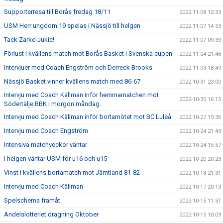
Supporterresa till Borås fredag 18/11
2022-11-08 12:53
USM Herr ungdom 19 spelas i Nässjö till helgen
2022-11-07 14:53
Tack Zarko Jukic!
2022-11-07 09:39
Förlust i kvällens match mot Borås Basket i Svenska cupen
2022-11-04 21:46
Intervjuer med Coach Engström och Derreck Brooks
2022-11-03 18:49
Nässjö Basket vinner kvällens match med 86-67
2022-10-31 23:00
Intervju med Coach Källman inför hemmamatchen mot
2022-10-30 16:15
Södertälje BBK i morgon måndag.
Intervju med Coach Källman inför bortamötet mot BC Luleå
2022-10-27 19:36
Intervju med Coach Engström
2022-10-24 21:43
Intensiva matchveckor väntar
2022-10-24 15:57
I helgen väntar USM för u16 och u15
2022-10-20 20:23
Vinst i kvällens bortamatch mot Jämtland 81-82
2022-10-18 21:31
Intervju med Coach Källman
2022-10-17 20:13
Spelschema framåt
2022-10-15 11:51
Andelslotteriet dragning Oktober
2022-10-15 10:09