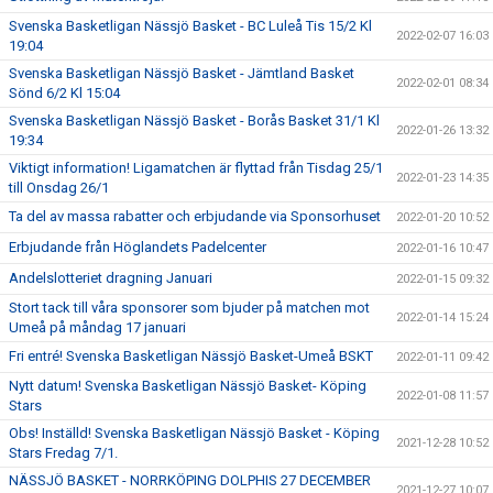
Svenska Basketligan Nässjö Basket - BC Luleå Tis 15/2 Kl
2022-02-07 16:03
19:04
Svenska Basketligan Nässjö Basket - Jämtland Basket
2022-02-01 08:34
Sönd 6/2 Kl 15:04
Svenska Basketligan Nässjö Basket - Borås Basket 31/1 Kl
2022-01-26 13:32
19:34
Viktigt information! Ligamatchen är flyttad från Tisdag 25/1
2022-01-23 14:35
till Onsdag 26/1
Ta del av massa rabatter och erbjudande via Sponsorhuset
2022-01-20 10:52
Erbjudande från Höglandets Padelcenter
2022-01-16 10:47
Andelslotteriet dragning Januari
2022-01-15 09:32
Stort tack till våra sponsorer som bjuder på matchen mot
2022-01-14 15:24
Umeå på måndag 17 januari
Fri entré! Svenska Basketligan Nässjö Basket-Umeå BSKT
2022-01-11 09:42
Nytt datum! Svenska Basketligan Nässjö Basket- Köping
2022-01-08 11:57
Stars
Obs! Inställd! Svenska Basketligan Nässjö Basket - Köping
2021-12-28 10:52
Stars Fredag 7/1.
NÄSSJÖ BASKET - NORRKÖPING DOLPHIS 27 DECEMBER
2021-12-27 10:07