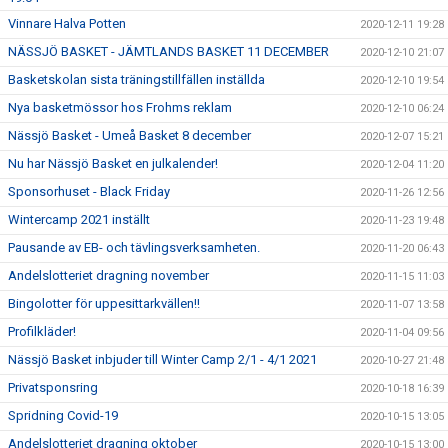
Vinnare Halva Potten
2020-12-11 19:28
NÄSSJÖ BASKET - JÄMTLANDS BASKET 11 DECEMBER
2020-12-10 21:07
Basketskolan sista träningstillfällen inställda
2020-12-10 19:54
Nya basketmössor hos Frohms reklam
2020-12-10 06:24
Nässjö Basket - Umeå Basket 8 december
2020-12-07 15:21
Nu har Nässjö Basket en julkalender!
2020-12-04 11:20
Sponsorhuset - Black Friday
2020-11-26 12:56
Wintercamp 2021 inställt
2020-11-23 19:48
Pausande av EB- och tävlingsverksamheten.
2020-11-20 06:43
Andelslotteriet dragning november
2020-11-15 11:03
Bingolotter för uppesittarkvällen!!
2020-11-07 13:58
Profilkläder!
2020-11-04 09:56
Nässjö Basket inbjuder till Winter Camp 2/1 - 4/1 2021
2020-10-27 21:48
Privatsponsring
2020-10-18 16:39
Spridning Covid-19
2020-10-15 13:05
Andelslotteriet dragning oktober
2020-10-15 13:00