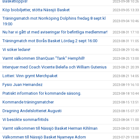
Basketloppis!
2023-09-08 10:26
Köp biobiljetter, stötta Nässjö Basket
2023-09-05 13:33
Träningsmatch mot Norrköping Dolphins fredag 8 sept kl
2023-09-04 10:46
19:00
Nu har vi gått ut med aviseringar för befintliga medlemmar!
2023-08-31 17:10
Träningmatch mot Borås Basket Lördag 2 sept 16:00
2023-08-31 11:05
Vi söker ledare!
2023-08-29 10:46
Varmt välkommen ShanQuan "Tank" Hemphill!
2023-08-25 13:00
Intervjuer med Coach Vicente Beleña och William Gutenius
2023-08-21 20:39
Lotteri: Vinn grymt Merchpaket
2023-08-21 14:05
Fysio Juan Hernandez
2023-08-19 16:10
Pratiskt information för kommande säsong.
2023-08-18 10:44
Kommande träningsmatcher
2023-08-15 13:51
Dragning Andelslotteriet Augusti
2023-08-15 07:37
Vi besökte sommarfritids
2023-08-04 11:00
Varmt välkommen till Nässjö Basket Herman Kihlman
2023-08-03 13:00
Välkommen till Nässjö Basket Nyameye Adom
2023-07-29 13:00