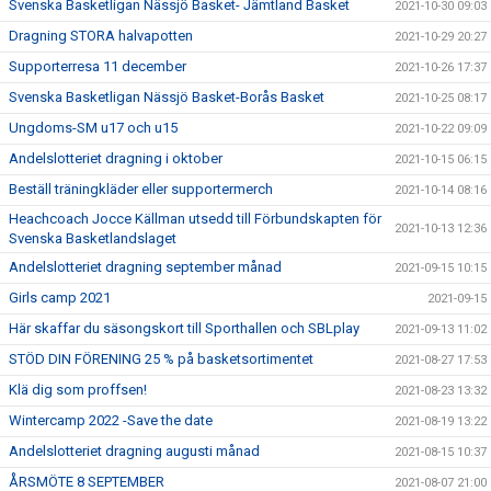
Svenska Basketligan Nässjö Basket- Jämtland Basket
2021-10-30 09:03
Dragning STORA halvapotten
2021-10-29 20:27
Supporterresa 11 december
2021-10-26 17:37
Svenska Basketligan Nässjö Basket-Borås Basket
2021-10-25 08:17
Ungdoms-SM u17 och u15
2021-10-22 09:09
Andelslotteriet dragning i oktober
2021-10-15 06:15
Beställ träningkläder eller supportermerch
2021-10-14 08:16
Heachcoach Jocce Källman utsedd till Förbundskapten för
2021-10-13 12:36
Svenska Basketlandslaget
Andelslotteriet dragning september månad
2021-09-15 10:15
Girls camp 2021
2021-09-15
Här skaffar du säsongskort till Sporthallen och SBLplay
2021-09-13 11:02
STÖD DIN FÖRENING 25 % på basketsortimentet
2021-08-27 17:53
Klä dig som proffsen!
2021-08-23 13:32
Wintercamp 2022 -Save the date
2021-08-19 13:22
Andelslotteriet dragning augusti månad
2021-08-15 10:37
ÅRSMÖTE 8 SEPTEMBER
2021-08-07 21:00