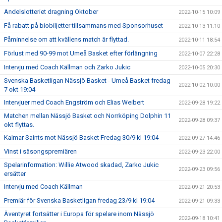
Andelslotteriet dragning Oktober
2022-10-15 10:09
Få rabatt på biobiljetter tillsammans med Sponsorhuset
2022-10-13 11:10
Påminnelse om att kvällens match är flyttad.
2022-10-11 18:54
Förlust med 90-99 mot Umeå Basket efter förlängning
2022-10-07 22:28
Intervju med Coach Källman och Zarko Jukic
2022-10-05 20:30
Svenska Basketligan Nässjö Basket - Umeå Basket fredag
2022-10-02 10:00
7 okt 19:04
Intervjuer med Coach Engström och Elias Weibert
2022-09-28 19:22
Matchen mellan Nässjö Basket och Norrköping Dolphin 11
2022-09-28 09:37
okt flyttas.
Kalmar Saints mot Nässjö Basket Fredag 30/9 kl 19:04
2022-09-27 14:46
Vinst i säsongspremiären
2022-09-23 22:00
Spelarinformation: Willie Atwood skadad, Zarko Jukic
2022-09-23 09:56
ersätter
Intervju med Coach Källman
2022-09-21 20:53
Premiär för Svenska Basketligan fredag 23/9 kl 19:04
2022-09-21 09:33
Äventyret fortsätter i Europa för spelare inom Nässjö
2022-09-18 10:41