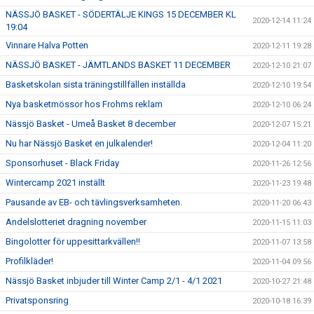
NÄSSJÖ BASKET - SÖDERTÄLJE KINGS 15 DECEMBER KL
2020-12-14 11:24
19:04
Vinnare Halva Potten
2020-12-11 19:28
NÄSSJÖ BASKET - JÄMTLANDS BASKET 11 DECEMBER
2020-12-10 21:07
Basketskolan sista träningstillfällen inställda
2020-12-10 19:54
Nya basketmössor hos Frohms reklam
2020-12-10 06:24
Nässjö Basket - Umeå Basket 8 december
2020-12-07 15:21
Nu har Nässjö Basket en julkalender!
2020-12-04 11:20
Sponsorhuset - Black Friday
2020-11-26 12:56
Wintercamp 2021 inställt
2020-11-23 19:48
Pausande av EB- och tävlingsverksamheten.
2020-11-20 06:43
Andelslotteriet dragning november
2020-11-15 11:03
Bingolotter för uppesittarkvällen!!
2020-11-07 13:58
Profilkläder!
2020-11-04 09:56
Nässjö Basket inbjuder till Winter Camp 2/1 - 4/1 2021
2020-10-27 21:48
Privatsponsring
2020-10-18 16:39