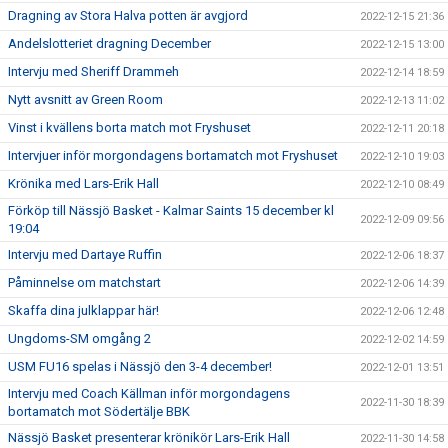
Dragning av Stora Halva potten är avgjord
2022-12-15 21:36
Andelslotteriet dragning December
2022-12-15 13:00
Intervju med Sheriff Drammeh
2022-12-14 18:59
Nytt avsnitt av Green Room
2022-12-13 11:02
Vinst i kvällens borta match mot Fryshuset
2022-12-11 20:18
Intervjuer inför morgondagens bortamatch mot Fryshuset
2022-12-10 19:03
Krönika med Lars-Erik Hall
2022-12-10 08:49
Förköp till Nässjö Basket - Kalmar Saints 15 december kl
2022-12-09 09:56
19:04
Intervju med Dartaye Ruffin
2022-12-06 18:37
Påminnelse om matchstart
2022-12-06 14:39
Skaffa dina julklappar här!
2022-12-06 12:48
Ungdoms-SM omgång 2
2022-12-02 14:59
USM FU16 spelas i Nässjö den 3-4 december!
2022-12-01 13:51
Intervju med Coach Källman inför morgondagens
2022-11-30 18:39
bortamatch mot Södertälje BBK
Nässjö Basket presenterar krönikör Lars-Erik Hall
2022-11-30 14:58