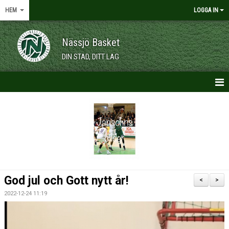
HEM
LOGGA IN
Nässjö Basket
DIN STAD, DITT LAG
HEM
NYHETER
OM KLUBBEN
KALENDER
God jul och Gott nytt år!
<
>
VÅRA LAG/TRÄNARE
2022-12-24 11:19
MEDLEMSKAP