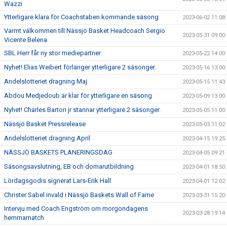
Wazzi
Ytterligare klara för Coachstaben kommande säsong
2023-06-02 11:08
Varmt välkommen till Nässjö Basket Headcoach Sergio
2023-05-31 09:00
Vicente Belena
SBL Herr får ny stor mediepartner
2023-05-22 14:00
Nyhet! Elias Weibert förlänger ytterligare 2 säsonger.
2023-05-16 13:00
Andelslotteriet dragning Maj
2023-05-15 11:43
Abdou Medjedoub är klar för ytterligare en säsong
2023-05-09 13:00
Nyhet! Charles Barton jr stannar ytterligare 2 säsonger.
2023-05-05 11:00
Nässjö Basket Pressrelease
2023-05-03 11:02
Andelslotteriet dragning April
2023-04-15 19:25
NÄSSJÖ BASKETS PLANERINGSDAG
2023-04-05 09:21
Säsongsavslutning, EB och domarutbildning
2023-04-01 18:50
Lördagsgodis signerat Lars-Erik Hall
2023-04-01 12:02
Christer Sabel invald i Nässjö Baskets Wall of Fame
2023-03-31 15:20
Intervju med Coach Engström om morgondagens
2023-03-28 19:14
hemmamatch