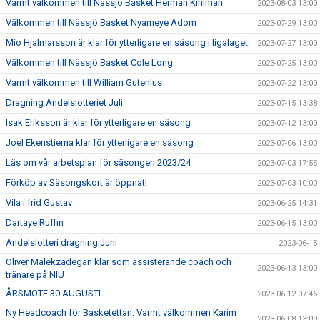
Varmt välkommen till Nässjö Basket Herman Kihlman
2023-08-03 13:00
Välkommen till Nässjö Basket Nyameye Adom
2023-07-29 13:00
Mio Hjalmarsson är klar för ytterligare en säsong i ligalaget.
2023-07-27 13:00
Välkommen till Nässjö Basket Cole Long
2023-07-25 13:00
Varmt välkommen till William Gutenius
2023-07-22 13:00
Dragning Andelslotteriet Juli
2023-07-15 13:38
Isak Eriksson är klar för ytterligare en säsong
2023-07-12 13:00
Joel Ekenstierna klar för ytterligare en säsong
2023-07-06 13:00
Läs om vår arbetsplan för säsongen 2023/24
2023-07-03 17:55
Förköp av Säsongskort är öppnat!
2023-07-03 10:00
Vila i frid Gustav
2023-06-25 14:31
Dartaye Ruffin
2023-06-15 13:00
Andelslotteri dragning Juni
2023-06-15
Oliver Malekzadegan klar som assisterande coach och
2023-06-13 13:00
tränare på NIU
ÅRSMÖTE 30 AUGUSTI
2023-06-12 07:46
Ny Headcoach för Basketettan. Varmt välkommen Karim
2023-06-08 13:09