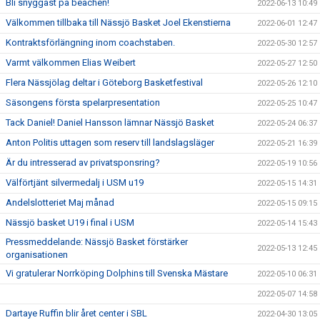
Bli snyggast på beachen!
2022-06-13 10:49
Välkommen tillbaka till Nässjö Basket Joel Ekenstierna
2022-06-01 12:47
Kontraktsförlängning inom coachstaben.
2022-05-30 12:57
Varmt välkommen Elias Weibert
2022-05-27 12:50
Flera Nässjölag deltar i Göteborg Basketfestival
2022-05-26 12:10
Säsongens första spelarpresentation
2022-05-25 10:47
Tack Daniel! Daniel Hansson lämnar Nässjö Basket
2022-05-24 06:37
Anton Politis uttagen som reserv till landslagsläger
2022-05-21 16:39
Är du intresserad av privatsponsring?
2022-05-19 10:56
Välförtjänt silvermedalj i USM u19
2022-05-15 14:31
Andelslotteriet Maj månad
2022-05-15 09:15
Nässjö basket U19 i final i USM
2022-05-14 15:43
Pressmeddelande: Nässjö Basket förstärker
2022-05-13 12:45
organisationen
Vi gratulerar Norrköping Dolphins till Svenska Mästare
2022-05-10 06:31
2022-05-07 14:58
Dartaye Ruffin blir året center i SBL
2022-04-30 13:05