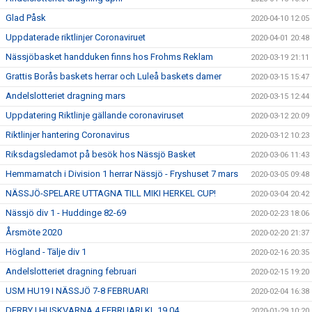
Glad Påsk
2020-04-10 12:05
Uppdaterade riktlinjer Coronaviruet
2020-04-01 20:48
Nässjöbasket handduken finns hos Frohms Reklam
2020-03-19 21:11
Grattis Borås baskets herrar och Luleå baskets damer
2020-03-15 15:47
Andelslotteriet dragning mars
2020-03-15 12:44
Uppdatering Riktlinje gällande coronaviruset
2020-03-12 20:09
Riktlinjer hantering Coronavirus
2020-03-12 10:23
Riksdagsledamot på besök hos Nässjö Basket
2020-03-06 11:43
Hemmamatch i Division 1 herrar Nässjö - Fryshuset 7 mars
2020-03-05 09:48
NÄSSJÖ-SPELARE UTTAGNA TILL MIKI HERKEL CUP!
2020-03-04 20:42
Nässjö div 1 - Huddinge 82-69
2020-02-23 18:06
Årsmöte 2020
2020-02-20 21:37
Högland - Tälje div 1
2020-02-16 20:35
Andelslotteriet dragning februari
2020-02-15 19:20
USM HU19 I NÄSSJÖ 7-8 FEBRUARI
2020-02-04 16:38
DERBY I HUSKVARNA 4 FEBRUARI KL 19.04
2020-01-29 10:20