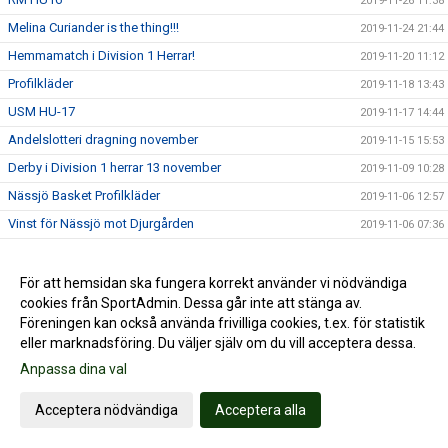
2019-11-26 11:38
Melina Curiander is the thing!!!
2019-11-24 21:44
Hemmamatch i Division 1 Herrar!
2019-11-20 11:12
Profilkläder
2019-11-18 13:43
USM HU-17
2019-11-17 14:44
Andelslotteri dragning november
2019-11-15 15:53
Derby i Division 1 herrar 13 november
2019-11-09 10:28
Nässjö Basket Profilkläder
2019-11-06 12:57
Vinst för Nässjö mot Djurgården
2019-11-06 07:36
Division 1 hemmapremiär på lördag!
2019-10-17 06:39
Andelslotteriet dragning oktober
2019-10-15 10:05
För att hemsidan ska fungera korrekt använder vi nödvändiga
cookies från SportAdmin. Dessa går inte att stänga av.
RM HU16
2019-10-09 18:58
Föreningen kan också använda frivilliga cookies, t.ex. för statistik
Träningsstart för de yngsta lagen, basketskolan och
eller marknadsföring. Du väljer själv om du vill acceptera dessa.
2019-10-06 10:10
basketkul
Anpassa dina val
Motionsbasket för dam och herr kör nu igång!
2019-10-04 05:56
Basketskolan startar upp 13/10
2019-09-26 18:55
Acceptera nödvändiga
Acceptera alla
Damlagstruppen
2019-09-17 19:42