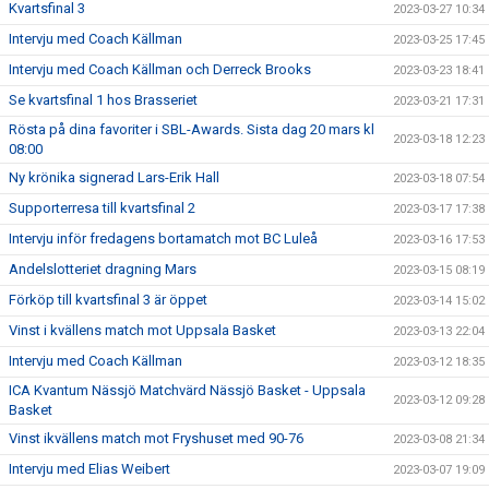
Kvartsfinal 3
2023-03-27 10:34
Intervju med Coach Källman
2023-03-25 17:45
Intervju med Coach Källman och Derreck Brooks
2023-03-23 18:41
Se kvartsfinal 1 hos Brasseriet
2023-03-21 17:31
Rösta på dina favoriter i SBL-Awards. Sista dag 20 mars kl
2023-03-18 12:23
08:00
Ny krönika signerad Lars-Erik Hall
2023-03-18 07:54
Supporterresa till kvartsfinal 2
2023-03-17 17:38
Intervju inför fredagens bortamatch mot BC Luleå
2023-03-16 17:53
Andelslotteriet dragning Mars
2023-03-15 08:19
Förköp till kvartsfinal 3 är öppet
2023-03-14 15:02
Vinst i kvällens match mot Uppsala Basket
2023-03-13 22:04
Intervju med Coach Källman
2023-03-12 18:35
ICA Kvantum Nässjö Matchvärd Nässjö Basket - Uppsala
2023-03-12 09:28
Basket
Vinst ikvällens match mot Fryshuset med 90-76
2023-03-08 21:34
Intervju med Elias Weibert
2023-03-07 19:09