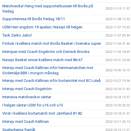
Matchvecka! Häng med supporterbussen till Borås på
2022-11-14 11:37
fredag
Supporterresa till Borås fredag 18/11
2022-11-08 12:53
USM Herr ungdom 19 spelas i Nässjö till helgen
2022-11-07 14:53
Tack Zarko Jukic!
2022-11-07 09:39
Förlust i kvällens match mot Borås Basket i Svenska cupen
2022-11-04 21:46
Intervjuer med Coach Engström och Derreck Brooks
2022-11-03 18:49
Nässjö Basket vinner kvällens match med 86-67
2022-10-31 23:00
Intervju med Coach Källman inför hemmamatchen mot
2022-10-30 16:15
Södertälje BBK i morgon måndag.
Intervju med Coach Källman inför bortamötet mot BC Luleå
2022-10-27 19:36
Intervju med Coach Engström
2022-10-24 21:43
Intensiva matchveckor väntar
2022-10-24 15:57
I helgen väntar USM för u16 och u15
2022-10-20 20:23
Vinst i kvällens bortamatch mot Jämtland 81-82
2022-10-18 21:31
Intervju med Coach Källman
2022-10-17 20:13
Spelschema framåt
2022-10-15 11:51