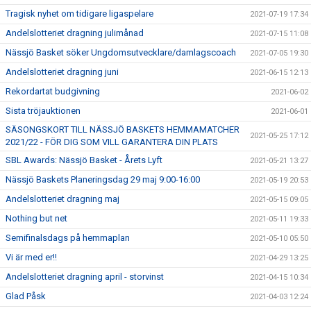
Tragisk nyhet om tidigare ligaspelare
2021-07-19 17:34
Andelslotteriet dragning julimånad
2021-07-15 11:08
Nässjö Basket söker Ungdomsutvecklare/damlagscoach
2021-07-05 19:30
Andelslotteriet dragning juni
2021-06-15 12:13
Rekordartat budgivning
2021-06-02
Sista tröjauktionen
2021-06-01
SÄSONGSKORT TILL NÄSSJÖ BASKETS HEMMAMATCHER
2021-05-25 17:12
2021/22 - FÖR DIG SOM VILL GARANTERA DIN PLATS
SBL Awards: Nässjö Basket - Årets Lyft
2021-05-21 13:27
Nässjö Baskets Planeringsdag 29 maj 9:00-16:00
2021-05-19 20:53
Andelslotteriet dragning maj
2021-05-15 09:05
Nothing but net
2021-05-11 19:33
Semifinalsdags på hemmaplan
2021-05-10 05:50
Vi är med er!!
2021-04-29 13:25
Andelslotteriet dragning april - storvinst
2021-04-15 10:34
Glad Påsk
2021-04-03 12:24