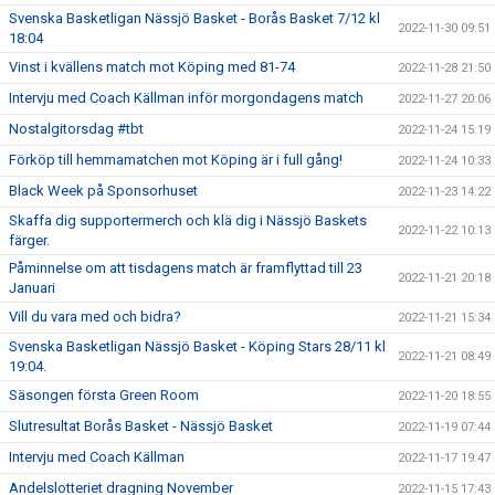
Svenska Basketligan Nässjö Basket - Borås Basket 7/12 kl
2022-11-30 09:51
18:04
Vinst i kvällens match mot Köping med 81-74
2022-11-28 21:50
Intervju med Coach Källman inför morgondagens match
2022-11-27 20:06
Nostalgitorsdag #tbt
2022-11-24 15:19
Förköp till hemmamatchen mot Köping är i full gång!
2022-11-24 10:33
Black Week på Sponsorhuset
2022-11-23 14:22
Skaffa dig supportermerch och klä dig i Nässjö Baskets
2022-11-22 10:13
färger.
Påminnelse om att tisdagens match är framflyttad till 23
2022-11-21 20:18
Januari
Vill du vara med och bidra?
2022-11-21 15:34
Svenska Basketligan Nässjö Basket - Köping Stars 28/11 kl
2022-11-21 08:49
19:04.
Säsongen första Green Room
2022-11-20 18:55
Slutresultat Borås Basket - Nässjö Basket
2022-11-19 07:44
Intervju med Coach Källman
2022-11-17 19:47
Andelslotteriet dragning November
2022-11-15 17:43