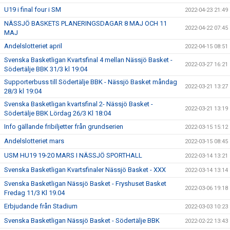
U19 i final four i SM
2022-04-23 21:49
NÄSSJÖ BASKETS PLANERINGSDAGAR 8 MAJ OCH 11
2022-04-22 07:45
MAJ
Andelslotteriet april
2022-04-15 08:51
Svenska Basketligan Kvartsfinal 4 mellan Nässjö Basket -
2022-03-27 16:21
Södertälje BBK 31/3 kl 19:04
Supporterbuss till Södertälje BBK - Nässjö Basket måndag
2022-03-21 13:27
28/3 kl 19:04
Svenska Basketligan kvartsfinal 2- Nässjö Basket -
2022-03-21 13:19
Södertälje BBK Lördag 26/3 Kl 18:04
Info gällande fribiljetter från grundserien
2022-03-15 15:12
Andelslotteriet mars
2022-03-15 08:45
USM HU19 19-20 MARS I NÄSSJÖ SPORTHALL
2022-03-14 13:21
Svenska Basketligan Kvartsfinaler Nässjö Basket - XXX
2022-03-14 13:14
Svenska Basketligan Nässjö Basket - Fryshuset Basket
2022-03-06 19:18
Fredag 11/3 Kl 19.04
Erbjudande från Stadium
2022-03-03 10:23
Svenska Basketligan Nässjö Basket - Södertälje BBK
2022-02-22 13:43