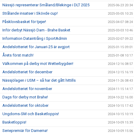
Nässjö representerar Småland/Blekinge i DLT 2025
2025-06-23 20:34
Strålande insatser i Skövde cup!
2025-05-05 10:25
Påsklovsbasket för tjejer!
2025-04-07 08:24
Inför derbyt Nässjö Dam - Brahe Basket
2025-03-03 10:46
Information Dataintrång i SportAdmin
2025-02-07 09:22
Andelslotteriet för Januari-25 är avgjort
2025-01-15 09:01
Årets först match!
2025-01-08 10:17
Välkommen på derby mot Wetterbygden!
2024-12-16 08:57
Andelslotteriet för december
2024-12-15 16:19
Nässjölagen i USM – så har det gått hittills
2024-11-26 08:43
Andelslotteriet för november
2024-11-15 14:17
Dags för derby mot Brahe!
2024-10-22 16:00
Andelslotteriet för oktober
2024-10-15 17:42
Ungdoms-SM och Basketloppis!
2024-10-15 10:19
Basketloppis!
2024-10-09 15:39
Seriepremiär för Damerna!
2024-10-09 15:06