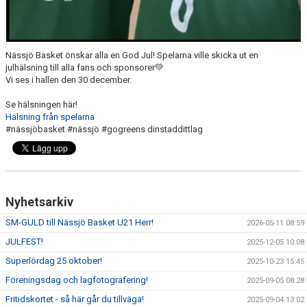
Nässjö Basket önskar alla en God Jul! Spelarna ville skicka ut en
julhälsning till alla fans och sponsorer💚
Vi ses i hallen den 30 december.
Se hälsningen här!
Hälsning från spelarna
#nässjöbasket #nässjö #gogreens dinstaddittlag
Nyhetsarkiv
SM-GULD till Nässjö Basket U21 Herr!
2026-05-11 08:59
JULFEST!
2025-12-05 10:08
Superlördag 25 oktober!
2025-10-23 15:45
Föreningsdag och lagfotografering!
2025-09-05 08:28
Fritidskortet - så här går du tillväga!
2025-09-04 13:02