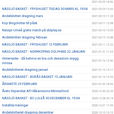
2021-03-29 18:06
NÄSSJÖ BASKET - FRYSHUSET TISDAG 30 MARS KL 19:04
2021-03-29 12:42
Andelslotteri dragning mars
2021-03-15 11:24
Köp Bingolotter till påsk
2021-03-11 12:08
Nässjö-Umeå gratis match på sblplay.se
2021-03-10 15:09
Andelslotteri dragning februari
2021-02-15 10:08
NÄSSJÖ BASKET - FRYSHUSET 12 FEBRUARI
2021-02-11 12:22
NÄSSJÖ BASKET - NORRKÖPING DOLPHINS 22 JANUARI
2021-01-21 17:53
Vinterväder - då behövs en bra och dessutom snygg
2021-01-16 12:46
mössa
Andelslotteriet dragning januari
2021-01-15 15:11
NÄSSJÖ BASKET - BORÅS BASKET 15 JANUARI
2021-01-14 15:59
ÅRSMÖTE 25 FEBRUARI
2021-01-02 18:55
Årets Stipendiat Alf Håkanssons Minnesfond
2020-12-30 22:33
NÄSSJÖ BASKET - BC LULEÅ 30 DECEMBER KL 19.04
2020-12-28 20:14
Inställda träningar
2020-12-21 17:49
Andelslotteriet dragning december
2020-12-15 10:10