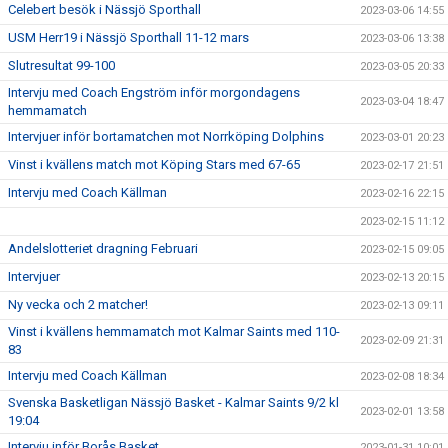
Celebert besök i Nässjö Sporthall
2023-03-06 14:55
USM Herr19 i Nässjö Sporthall 11-12 mars
2023-03-06 13:38
Slutresultat 99-100
2023-03-05 20:33
Intervju med Coach Engström inför morgondagens
2023-03-04 18:47
hemmamatch
Intervjuer inför bortamatchen mot Norrköping Dolphins
2023-03-01 20:23
Vinst i kvällens match mot Köping Stars med 67-65
2023-02-17 21:51
Intervju med Coach Källman
2023-02-16 22:15
2023-02-15 11:12
Andelslotteriet dragning Februari
2023-02-15 09:05
Intervjuer
2023-02-13 20:15
Ny vecka och 2 matcher!
2023-02-13 09:11
Vinst i kvällens hemmamatch mot Kalmar Saints med 110-
2023-02-09 21:31
83
Intervju med Coach Källman
2023-02-08 18:34
Svenska Basketligan Nässjö Basket - Kalmar Saints 9/2 kl
2023-02-01 13:58
19:04
Intervju inför Borås Basket
2023-01-31 10:01