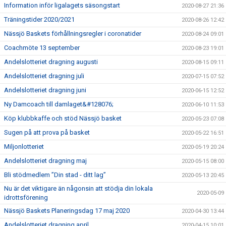
Information inför ligalagets säsongstart
2020-08-27 21:36
Träningstider 2020/2021
2020-08-26 12:42
Nässjö Baskets förhållningsregler i coronatider
2020-08-24 09:01
Coachmöte 13 september
2020-08-23 19:01
Andelslotteriet dragning augusti
2020-08-15 09:11
Andelslotteriet dragning juli
2020-07-15 07:52
Andelslotteriet dragning juni
2020-06-15 12:52
Ny Damcoach till damlaget&#128076;
2020-06-10 11:53
Köp klubbkaffe och stöd Nässjö basket
2020-05-23 07:08
Sugen på att prova på basket
2020-05-22 16:51
Miljonlotteriet
2020-05-19 20:24
Andelslotteriet dragning maj
2020-05-15 08:00
Bli stödmedlem ”Din stad - ditt lag”
2020-05-13 20:45
Nu är det viktigare än någonsin att stödja din lokala
2020-05-09
idrottsförening
Nässjö Baskets Planeringsdag 17 maj 2020
2020-04-30 13:44
Andelslotteriet dragning april
2020-04-15 10:01