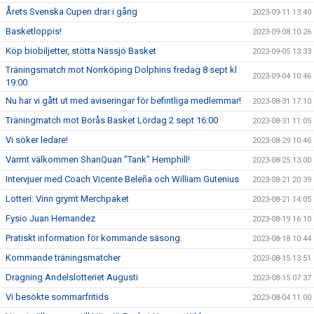
Årets Svenska Cupen drar i gång
2023-09-11 13:40
Basketloppis!
2023-09-08 10:26
Köp biobiljetter, stötta Nässjö Basket
2023-09-05 13:33
Träningsmatch mot Norrköping Dolphins fredag 8 sept kl
2023-09-04 10:46
19:00
Nu har vi gått ut med aviseringar för befintliga medlemmar!
2023-08-31 17:10
Träningmatch mot Borås Basket Lördag 2 sept 16:00
2023-08-31 11:05
Vi söker ledare!
2023-08-29 10:46
Varmt välkommen ShanQuan "Tank" Hemphill!
2023-08-25 13:00
Intervjuer med Coach Vicente Beleña och William Gutenius
2023-08-21 20:39
Lotteri: Vinn grymt Merchpaket
2023-08-21 14:05
Fysio Juan Hernandez
2023-08-19 16:10
Pratiskt information för kommande säsong.
2023-08-18 10:44
Kommande träningsmatcher
2023-08-15 13:51
Dragning Andelslotteriet Augusti
2023-08-15 07:37
Vi besökte sommarfritids
2023-08-04 11:00