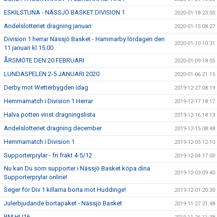
ESKILSTUNA - NÄSSJÖ BASKET DIVISION 1
2020-01-18 23:00
Andelslotteriet dragning januari
2020-01-15 08:27
Division 1 herrar Nässjö Basket - Hammarby lördagen den
2020-01-10 10:31
11 januari kl 15.00
ÅRSMÖTE DEN 20 FEBRUARI
2020-01-09 18:05
LUNDASPELEN 2-5 JANUARI 2020
2020-01-06 21:15
Derby mot Wetterbygden idag
2019-12-27 08:19
Hemmamatch i Division 1 Herrar
2019-12-17 18:17
Halva potten vinst dragningslista
2019-12-16 18:13
Andelslotteriet dragning december
2019-12-15 08:48
Hemmamatch i Division 1
2019-12-05 12:10
Supporterprylar - fri frakt 4-5/12
2019-12-04 17:00
Nu kan Du som supporter i Nässjö Basket köpa dina
2019-12-03 09:40
Supporterprylar online!
Seger för Div 1 killarna borta mot Huddinge!
2019-12-01 20:30
Julerbjudande bortapaket - Nässjö Basket
2019-11-27 21:48
RM HU16