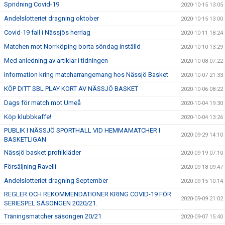
Spridning Covid-19
2020-10-15 13:05
Andelslotteriet dragning oktober
2020-10-15 13:00
Covid-19 fall i Nässjös herrlag
2020-10-11 18:24
Matchen mot Norrköping borta söndag inställd
2020-10-10 13:29
Med anledning av artiklar i tidningen
2020-10-08 07:22
Information kring matcharrangemang hos Nässjö Basket
2020-10-07 21:33
KÖP DITT SBL PLAY KORT AV NÄSSJÖ BASKET
2020-10-06 08:22
Dags för match mot Umeå
2020-10-04 19:30
Köp klubbkaffe!
2020-10-04 13:26
PUBLIK I NÄSSJÖ SPORTHALL VID HEMMAMATCHER I
2020-09-29 14:10
BASKETLIGAN
Nässjö basket profilkläder
2020-09-19 07:10
Försäljning Ravelli
2020-09-18 09:47
Andelslotteriet dragning September
2020-09-15 10:14
REGLER OCH REKOMMENDATIONER KRING COVID-19 FÖR
2020-09-09 21:02
SERIESPEL SÄSONGEN 2020/21.
Träningsmatcher säsongen 20/21
2020-09-07 15:40