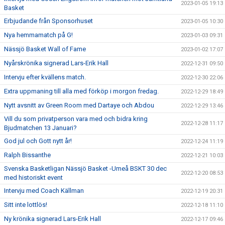
2023-01-05 19:13
Basket
Erbjudande från Sponsorhuset
2023-01-05 10:30
Nya hemmamatch på G!
2023-01-03 09:31
Nässjö Basket Wall of Fame
2023-01-02 17:07
Nyårskrönika signerad Lars-Erik Hall
2022-12-31 09:50
Intervju efter kvällens match.
2022-12-30 22:06
Extra uppmaning till alla med förköp i morgon fredag.
2022-12-29 18:49
Nytt avsnitt av Green Room med Dartaye och Abdou
2022-12-29 13:46
Vill du som privatperson vara med och bidra kring
2022-12-28 11:17
Bjudmatchen 13 Januari?
God jul och Gott nytt år!
2022-12-24 11:19
Ralph Bissanthe
2022-12-21 10:03
Svenska Basketligan Nässjö Basket -Umeå BSKT 30 dec
2022-12-20 08:53
med historiskt event
Intervju med Coach Källman
2022-12-19 20:31
Sitt inte lottlös!
2022-12-18 11:10
Ny krönika signerad Lars-Erik Hall
2022-12-17 09:46