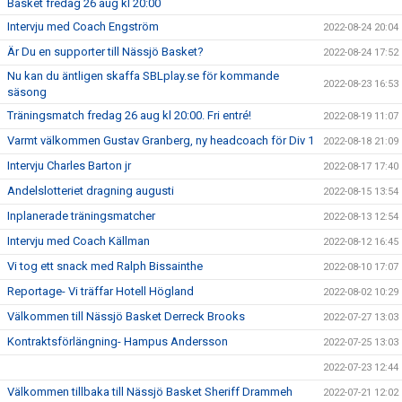
Basket fredag 26 aug kl 20:00
Intervju med Coach Engström
2022-08-24 20:04
Är Du en supporter till Nässjö Basket?
2022-08-24 17:52
Nu kan du äntligen skaffa SBLplay.se för kommande
2022-08-23 16:53
säsong
Träningsmatch fredag 26 aug kl 20:00. Fri entré!
2022-08-19 11:07
Varmt välkommen Gustav Granberg, ny headcoach för Div 1
2022-08-18 21:09
Intervju Charles Barton jr
2022-08-17 17:40
Andelslotteriet dragning augusti
2022-08-15 13:54
Inplanerade träningsmatcher
2022-08-13 12:54
Intervju med Coach Källman
2022-08-12 16:45
Vi tog ett snack med Ralph Bissainthe
2022-08-10 17:07
Reportage- Vi träffar Hotell Högland
2022-08-02 10:29
Välkommen till Nässjö Basket Derreck Brooks
2022-07-27 13:03
Kontraktsförlängning- Hampus Andersson
2022-07-25 13:03
2022-07-23 12:44
Välkommen tillbaka till Nässjö Basket Sheriff Drammeh
2022-07-21 12:02