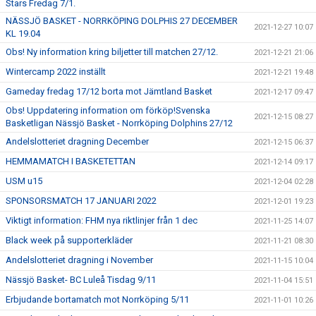
Stars Fredag 7/1.
NÄSSJÖ BASKET - NORRKÖPING DOLPHIS 27 DECEMBER
2021-12-27 10:07
KL 19.04
Obs! Ny information kring biljetter till matchen 27/12.
2021-12-21 21:06
Wintercamp 2022 inställt
2021-12-21 19:48
Gameday fredag 17/12 borta mot Jämtland Basket
2021-12-17 09:47
Obs! Uppdatering information om förköp!Svenska
2021-12-15 08:27
Basketligan Nässjö Basket - Norrköping Dolphins 27/12
Andelslotteriet dragning December
2021-12-15 06:37
HEMMAMATCH I BASKETETTAN
2021-12-14 09:17
USM u15
2021-12-04 02:28
SPONSORSMATCH 17 JANUARI 2022
2021-12-01 19:23
Viktigt information: FHM nya riktlinjer från 1 dec
2021-11-25 14:07
Black week på supporterkläder
2021-11-21 08:30
Andelslotteriet dragning i November
2021-11-15 10:04
Nässjö Basket- BC Luleå Tisdag 9/11
2021-11-04 15:51
Erbjudande bortamatch mot Norrköping 5/11
2021-11-01 10:26