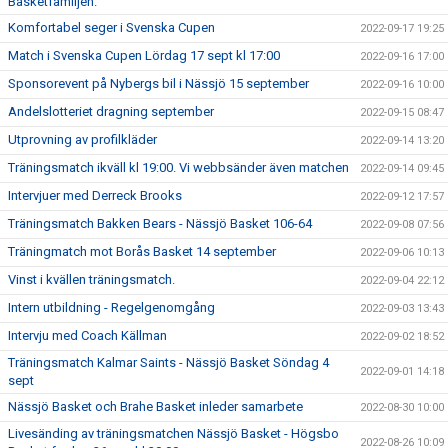
Basketfamiljen.
Komfortabel seger i Svenska Cupen
2022-09-17 19:25
Match i Svenska Cupen Lördag 17 sept kl 17:00
2022-09-16 17:00
Sponsorevent på Nybergs bil i Nässjö 15 september
2022-09-16 10:00
Andelslotteriet dragning september
2022-09-15 08:47
Utprovning av profilkläder
2022-09-14 13:20
Träningsmatch ikväll kl 19:00. Vi webbsänder även matchen
2022-09-14 09:45
Intervjuer med Derreck Brooks
2022-09-12 17:57
Träningsmatch Bakken Bears - Nässjö Basket 106-64
2022-09-08 07:56
Träningmatch mot Borås Basket 14 september
2022-09-06 10:13
Vinst i kvällen träningsmatch.
2022-09-04 22:12
Intern utbildning - Regelgenomgång
2022-09-03 13:43
Intervju med Coach Källman
2022-09-02 18:52
Träningsmatch Kalmar Saints - Nässjö Basket Söndag 4
2022-09-01 14:18
sept
Nässjö Basket och Brahe Basket inleder samarbete
2022-08-30 10:00
Livesänding av träningsmatchen Nässjö Basket - Högsbo
2022-08-26 10:09