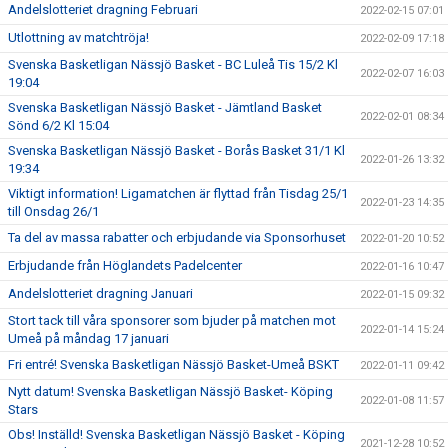
Andelslotteriet dragning Februari
2022-02-15 07:01
Utlottning av matchtröja!
2022-02-09 17:18
Svenska Basketligan Nässjö Basket - BC Luleå Tis 15/2 Kl
2022-02-07 16:03
19:04
Svenska Basketligan Nässjö Basket - Jämtland Basket
2022-02-01 08:34
Sönd 6/2 Kl 15:04
Svenska Basketligan Nässjö Basket - Borås Basket 31/1 Kl
2022-01-26 13:32
19:34
Viktigt information! Ligamatchen är flyttad från Tisdag 25/1
2022-01-23 14:35
till Onsdag 26/1
Ta del av massa rabatter och erbjudande via Sponsorhuset
2022-01-20 10:52
Erbjudande från Höglandets Padelcenter
2022-01-16 10:47
Andelslotteriet dragning Januari
2022-01-15 09:32
Stort tack till våra sponsorer som bjuder på matchen mot
2022-01-14 15:24
Umeå på måndag 17 januari
Fri entré! Svenska Basketligan Nässjö Basket-Umeå BSKT
2022-01-11 09:42
Nytt datum! Svenska Basketligan Nässjö Basket- Köping
2022-01-08 11:57
Stars
Obs! Inställd! Svenska Basketligan Nässjö Basket - Köping
2021-12-28 10:52