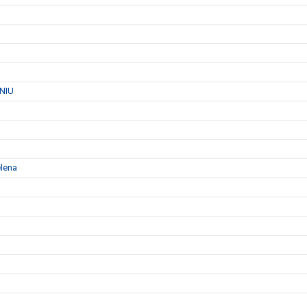
 NIU
elena