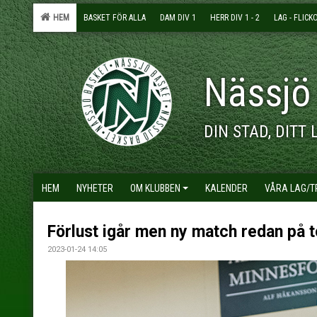
HEM
BASKET FÖR ALLA
DAM DIV 1
HERR DIV 1 - 2
LAG - FLICK
Nässjö
DIN STAD, DITT 
HEM
NYHETER
OM KLUBBEN
KALENDER
VÅRA LAG/
Förlust igår men ny match redan på 
2023-01-24 14:05