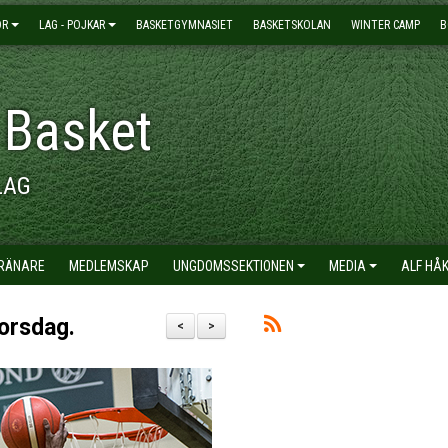
OR
LAG - POJKAR
BASKETGYMNASIET
BASKETSKOLAN
WINTER CAMP
B
 Basket
LAG
TRÄNARE
MEDLEMSKAP
UNGDOMSSEKTIONEN
MEDIA
ALF HÅ
torsdag.
<
>