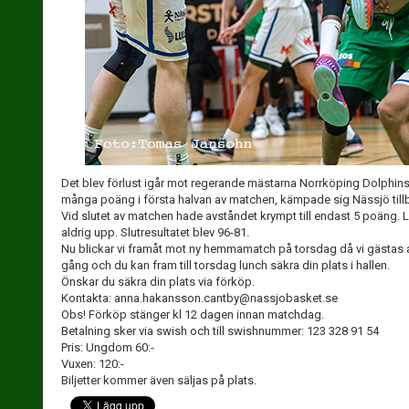
Det blev förlust igår mot regerande mästarna Norrköping Dolphins
många poäng i första halvan av matchen, kämpade sig Nässjö till
Vid slutet av matchen hade avståndet krympt till endast 5 poäng. 
aldrig upp. Slutresultatet blev 96-81.
Nu blickar vi framåt mot ny hemmamatch på torsdag då vi gästas av
gång och du kan fram till torsdag lunch säkra din plats i hallen.
Önskar du säkra din plats via förköp.
Kontakta: anna.hakansson.cantby@nassjobasket.se
Obs! Förköp stänger kl 12 dagen innan matchdag.
Betalning sker via swish och till swishnummer: 123 328 91 54
Pris: Ungdom 60:-
Vuxen: 120:-
Biljetter kommer även säljas på plats.