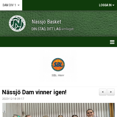
DAM DIV 1
LOGGA IN
Nässjö Basket
DIN STAD, DITT LAG
Damlaget
HEM
NYHETER
KONTAKT
KALENDER
Nässjö Dam vinner igen!
<
>
MATCHER
2023-12-18 09:17
TRUPPEN