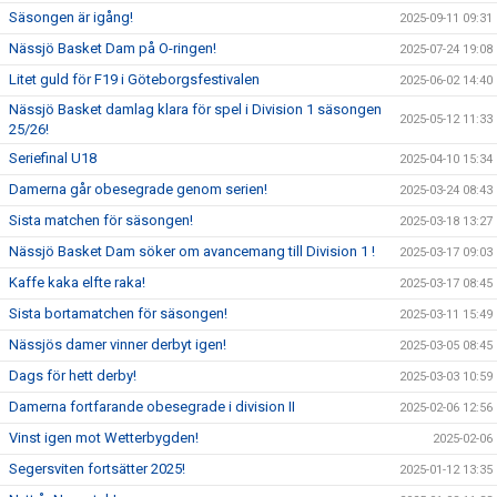
Säsongen är igång!
2025-09-11 09:31
Nässjö Basket Dam på O-ringen!
2025-07-24 19:08
Litet guld för F19 i Göteborgsfestivalen
2025-06-02 14:40
Nässjö Basket damlag klara för spel i Division 1 säsongen
2025-05-12 11:33
25/26!
Seriefinal U18
2025-04-10 15:34
Damerna går obesegrade genom serien!
2025-03-24 08:43
Sista matchen för säsongen!
2025-03-18 13:27
Nässjö Basket Dam söker om avancemang till Division 1 !
2025-03-17 09:03
Kaffe kaka elfte raka!
2025-03-17 08:45
Sista bortamatchen för säsongen!
2025-03-11 15:49
Nässjös damer vinner derbyt igen!
2025-03-05 08:45
Dags för hett derby!
2025-03-03 10:59
Damerna fortfarande obesegrade i division II
2025-02-06 12:56
Vinst igen mot Wetterbygden!
2025-02-06
Segersviten fortsätter 2025!
2025-01-12 13:35