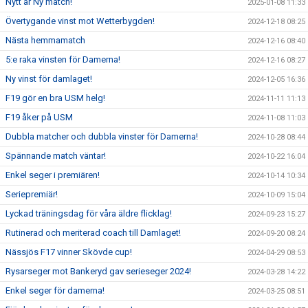
Nytt år Ny match!
2025-01-08 11:33
Övertygande vinst mot Wetterbygden!
2024-12-18 08:25
Nästa hemmamatch
2024-12-16 08:40
5:e raka vinsten för Damerna!
2024-12-16 08:27
Ny vinst för damlaget!
2024-12-05 16:36
F19 gör en bra USM helg!
2024-11-11 11:13
F19 åker på USM
2024-11-08 11:03
Dubbla matcher och dubbla vinster för Damerna!
2024-10-28 08:44
Spännande match väntar!
2024-10-22 16:04
Enkel seger i premiären!
2024-10-14 10:34
Seriepremiär!
2024-10-09 15:04
Lyckad träningsdag för våra äldre flicklag!
2024-09-23 15:27
Rutinerad och meriterad coach till Damlaget!
2024-09-20 08:24
Nässjös F17 vinner Skövde cup!
2024-04-29 08:53
Rysarseger mot Bankeryd gav serieseger 2024!
2024-03-28 14:22
Enkel seger för damerna!
2024-03-25 08:51