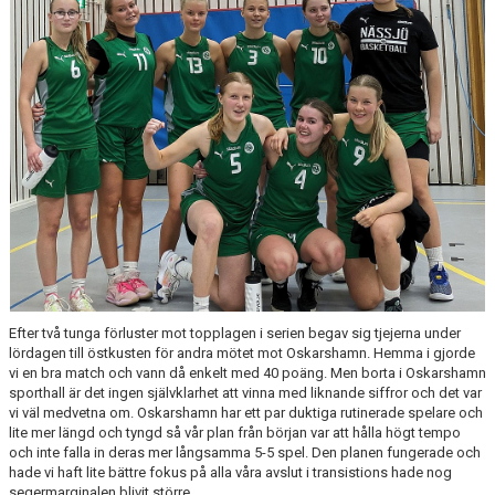
FÖRSÄLJNING
Efter två tunga förluster mot topplagen i serien begav sig tjejerna under
lördagen till östkusten för andra mötet mot Oskarshamn. Hemma i gjorde
vi en bra match och vann då enkelt med 40 poäng. Men borta i Oskarshamn
sporthall är det ingen självklarhet att vinna med liknande siffror och det var
vi väl medvetna om. Oskarshamn har ett par duktiga rutinerade spelare och
lite mer längd och tyngd så vår plan från början var att hålla högt tempo
och inte falla in deras mer långsamma 5-5 spel. Den planen fungerade och
hade vi haft lite bättre fokus på alla våra avslut i transistions hade nog
segermarginalen blivit större.