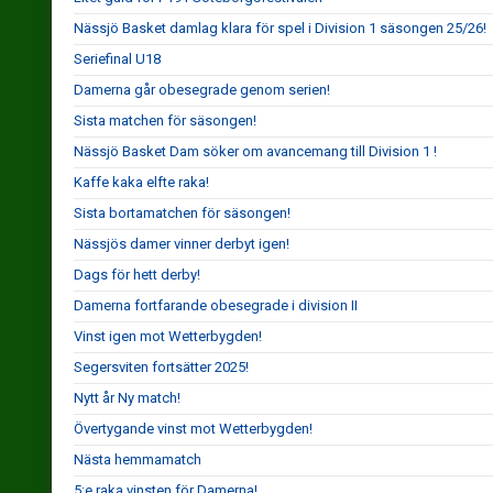
Nässjö Basket damlag klara för spel i Division 1 säsongen 25/26!
Seriefinal U18
Damerna går obesegrade genom serien!
Sista matchen för säsongen!
Nässjö Basket Dam söker om avancemang till Division 1 !
Kaffe kaka elfte raka!
Sista bortamatchen för säsongen!
Nässjös damer vinner derbyt igen!
Dags för hett derby!
Damerna fortfarande obesegrade i division II
Vinst igen mot Wetterbygden!
Segersviten fortsätter 2025!
Nytt år Ny match!
Övertygande vinst mot Wetterbygden!
Nästa hemmamatch
5:e raka vinsten för Damerna!