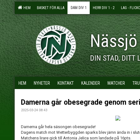
HEM
BASKET FÖR ALLA
DAM DIV 1
HERR DIV 1 - 2
LAG - FLICK
Nässjö
DIN STAD, DITT 
HEM
NYHETER
KONTAKT
KALENDER
MATCHER
TRU
Damerna går obesegrade genom seri
2025-03-24 08:43
Damerna går hela säsongen obesegrade!
Dagens match mot Wetterbyggden sparks blev jämn ända in i slutet 
Matchens lirare gick till Antonia Jelica som landade på 16pts.