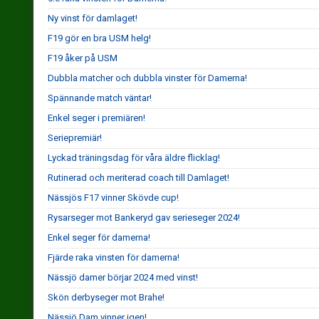
Ny vinst för damlaget!
F19 gör en bra USM helg!
F19 åker på USM
Dubbla matcher och dubbla vinster för Damerna!
Spännande match väntar!
Enkel seger i premiären!
Seriepremiär!
Lyckad träningsdag för våra äldre flicklag!
Rutinerad och meriterad coach till Damlaget!
Nässjös F17 vinner Skövde cup!
Rysarseger mot Bankeryd gav serieseger 2024!
Enkel seger för damerna!
Fjärde raka vinsten för damerna!
Nässjö damer börjar 2024 med vinst!
Skön derbyseger mot Brahe!
Nässjö Dam vinner igen!