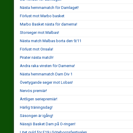
Nästa hemmamatch för Damlaget!
Förlust mot Marbo basket
Marbo Basket nästa för damerna!
Storseger mot Malbas!
Nästa match Malbas borta den 9/11
Förlust mot Onsala!
Pirater nästa match!
Andra raka vinsten för Damerna!
Nästa hemmamatch Dam Div 1
Övertygande seger mot Lobas!
Nervös premiär!
Äntligen seriepremiär!
Härlig träningsdag!
Säsongen är igång!
Nässjö Basket Dam på O-ringen!
Litet guld för F19 i Göteborgsfestivalen