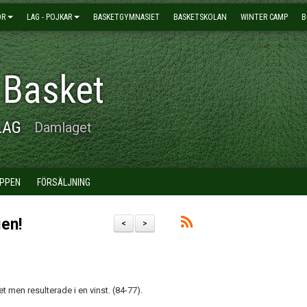
OR
LAG - POJKAR
BASKETGYMNASIET
BASKETSKOLAN
WINTER CAMP
B
 Basket
LAG
Damlaget
PPEN
FÖRSÄLJNING
en!
<
>
men resulterade i en vinst. (84-77).