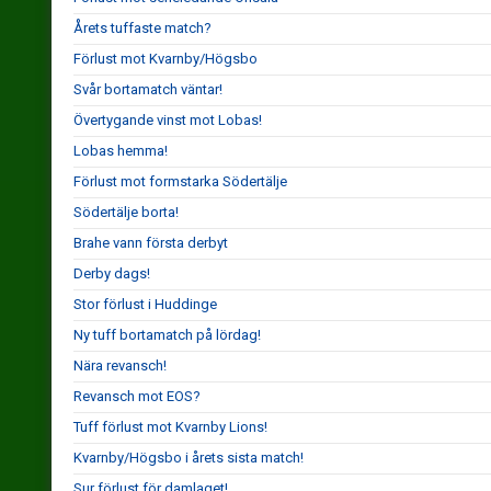
Årets tuffaste match?
Förlust mot Kvarnby/Högsbo
Svår bortamatch väntar!
Övertygande vinst mot Lobas!
Lobas hemma!
Förlust mot formstarka Södertälje
Södertälje borta!
Brahe vann första derbyt
Derby dags!
Stor förlust i Huddinge
Ny tuff bortamatch på lördag!
Nära revansch!
Revansch mot EOS?
Tuff förlust mot Kvarnby Lions!
Kvarnby/Högsbo i årets sista match!
Sur förlust för damlaget!