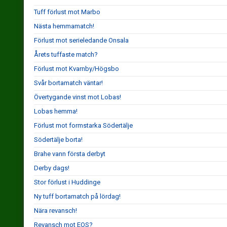
Tuff förlust mot Marbo
Nästa hemmamatch!
Förlust mot serieledande Onsala
Årets tuffaste match?
Förlust mot Kvarnby/Högsbo
Svår bortamatch väntar!
Övertygande vinst mot Lobas!
Lobas hemma!
Förlust mot formstarka Södertälje
Södertälje borta!
Brahe vann första derbyt
Derby dags!
Stor förlust i Huddinge
Ny tuff bortamatch på lördag!
Nära revansch!
Revansch mot EOS?