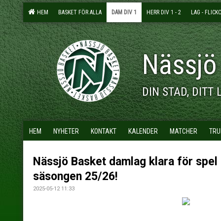
HEM
BASKET FÖR ALLA
DAM DIV 1
HERR DIV 1 - 2
LAG - FLICK
Nässjö
DIN STAD, DITT 
HEM
NYHETER
KONTAKT
KALENDER
MATCHER
TRU
Nässjö Basket damlag klara för spel i
säsongen 25/26!
2025-05-12 11:33