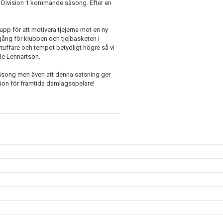
 i Division 1 kommande säsong. Efter en
et upp för att motivera tjejerna mot en ny
mgång för klubben och tjejbasketen i
tuffare och tempot betydligt högre så vi
le Lennartson.
säsong men även att denna satsning ger
ion för framtida damlagsspelare!