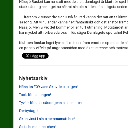
Nässjö Basket kan nu stolt meddela att damlaget är klart för spel
stark säsong har laget nu säkrat sin plats i den näst högsta serien.
–Eftersom vi vunnit division II två år i rad känns det rätt att ta kliv
säsong. Att vi nu är där känns helt fantastiskt och det är stor fra
Nässjö. Men vi vet det kommer bli en tuff utmaning! Motståndet är 
har mycket att förbereda oss inför, säger Damlagets sportchef Pel
Klubben önskar laget lycka till och ser fram emot en spännande 
en positiv effekt på ungdomssidan med ökat intresse och motivat
Nyhetsarkiv
Nässjös F09 vann Skövde cup igen!
Tack för säsongen!
Tyvärr förlust i säsongens sista match
Derbydags!
Skön vinst i sista hemmamatchen!
Sista hemmamatchen!