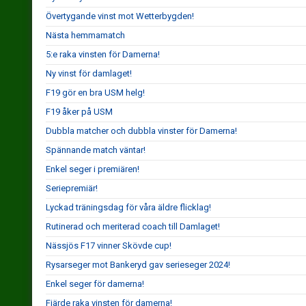
Övertygande vinst mot Wetterbygden!
Nästa hemmamatch
5:e raka vinsten för Damerna!
Ny vinst för damlaget!
F19 gör en bra USM helg!
F19 åker på USM
Dubbla matcher och dubbla vinster för Damerna!
Spännande match väntar!
Enkel seger i premiären!
Seriepremiär!
Lyckad träningsdag för våra äldre flicklag!
Rutinerad och meriterad coach till Damlaget!
Nässjös F17 vinner Skövde cup!
Rysarseger mot Bankeryd gav serieseger 2024!
Enkel seger för damerna!
Fjärde raka vinsten för damerna!