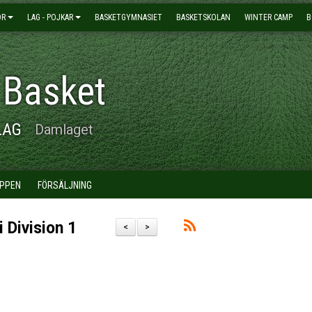
OR
LAG - POJKAR
BASKETGYMNASIET
BASKETSKOLAN
WINTER CAMP
B
 Basket
LAG
Damlaget
PPEN
FÖRSÄLJNING
 Division 1
<
>