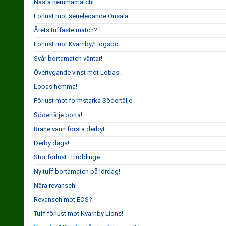
Nästa hemmamatch!
Förlust mot serieledande Onsala
Årets tuffaste match?
Förlust mot Kvarnby/Högsbo
Svår bortamatch väntar!
Övertygande vinst mot Lobas!
Lobas hemma!
Förlust mot formstarka Södertälje
Södertälje borta!
Brahe vann första derbyt
Derby dags!
Stor förlust i Huddinge
Ny tuff bortamatch på lördag!
Nära revansch!
Revansch mot EOS?
Tuff förlust mot Kvarnby Lions!