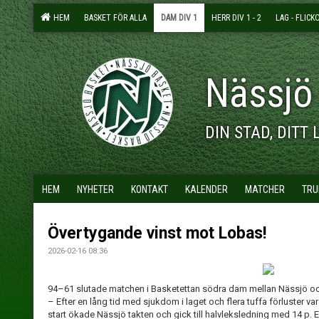
HEM
BASKET FÖR ALLA
DAM DIV 1
HERR DIV 1 - 2
LAG - FLICK
Nässjö
DIN STAD, DITT 
HEM
NYHETER
KONTAKT
KALENDER
MATCHER
TRU
Övertygande vinst mot Lobas!
2026-02-16 08:36
94–61 slutade matchen i Basketettan södra dam mellan Nässjö 
– Efter en lång tid med sjukdom i laget och flera tuffa förluster va
start ökade Nässjö takten och gick till halvleksledning med 14 p. Ef