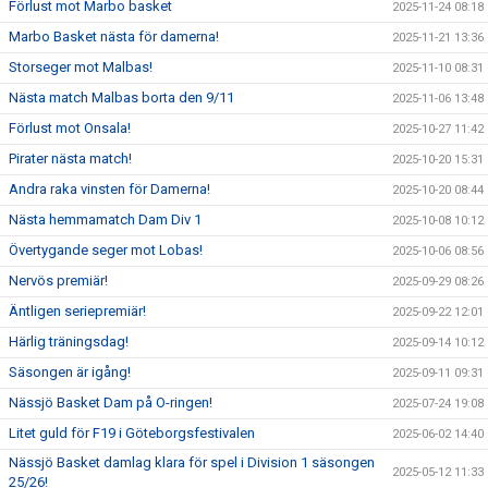
Förlust mot Marbo basket
2025-11-24 08:18
Marbo Basket nästa för damerna!
2025-11-21 13:36
Storseger mot Malbas!
2025-11-10 08:31
Nästa match Malbas borta den 9/11
2025-11-06 13:48
Förlust mot Onsala!
2025-10-27 11:42
Pirater nästa match!
2025-10-20 15:31
Andra raka vinsten för Damerna!
2025-10-20 08:44
Nästa hemmamatch Dam Div 1
2025-10-08 10:12
Övertygande seger mot Lobas!
2025-10-06 08:56
Nervös premiär!
2025-09-29 08:26
Äntligen seriepremiär!
2025-09-22 12:01
Härlig träningsdag!
2025-09-14 10:12
Säsongen är igång!
2025-09-11 09:31
Nässjö Basket Dam på O-ringen!
2025-07-24 19:08
Litet guld för F19 i Göteborgsfestivalen
2025-06-02 14:40
Nässjö Basket damlag klara för spel i Division 1 säsongen
2025-05-12 11:33
25/26!