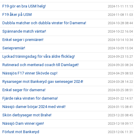
F19 gör en bra USM helg!
2024-11-11 11:13
F19 åker på USM
2024-11-08 11:03
Dubbla matcher och dubbla vinster för Damerna!
2024-10-28 08:44
Spännande match väntar!
2024-10-22 16:04
Enkel seger i premiären!
2024-10-14 10:34
Seriepremiär!
2024-10-09 15:04
Lyckad träningsdag för våra äldre flicklag!
2024-09-23 15:27
Rutinerad och meriterad coach till Damlaget!
2024-09-20 08:24
Nässjös F17 vinner Skövde cup!
2024-04-29 08:53
Rysarseger mot Bankeryd gav serieseger 2024!
2024-03-28 14:22
Enkel seger för damerna!
2024-03-25 08:51
Fjärde raka vinsten för damerna!
2024-01-22 14:57
Nässjö damer börjar 2024 med vinst!
2024-01-15 08:41
Skön derbyseger mot Brahe!
2023-12-20 08:45
Nässjö Dam vinner igen!
2023-12-18 09:17
Förlust mot Bankeryd
2023-12-06 11:31