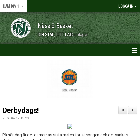
DAM DIV 1
LOGGA IN
Nässjö Basket
DIN STAD, DITT LAG
Damlaget
HEM
NYHETER
KONTAKT
KALENDER
Derbydags!
<
>
MATCHER
2026-04-07 15:29
TRUPPEN
På söndag är det damernas sista match för säsongen och det vankas