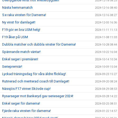
Övertygande vinst mot Wetterbygden!
2024-12-18 08:25
Nästa hemmamatch
2024-12-16 08:40
5:e raka vinsten för Damerna!
2024-12-16 08:27
Ny vinst för damlaget!
2024-12-05 16:36
F19 gör en bra USM helg!
2024-11-11 11:13
F19 åker på USM
2024-11-08 11:03
Dubbla matcher och dubbla vinster för Damerna!
2024-10-28 08:44
Spännande match väntar!
2024-10-22 16:04
Enkel seger i premiären!
2024-10-14 10:34
Seriepremiär!
2024-10-09 15:04
Lyckad träningsdag för våra äldre flicklag!
2024-09-23 15:27
Rutinerad och meriterad coach till Damlaget!
2024-09-20 08:24
Nässjös F17 vinner Skövde cup!
2024-04-29 08:53
Rysarseger mot Bankeryd gav serieseger 2024!
2024-03-28 14:22
Enkel seger för damerna!
2024-03-25 08:51
Fjärde raka vinsten för damerna!
2024-01-22 14:57