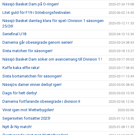
Nässjö Basket Dam på O-ringen!
2025-07-24 19:08
Litet guld för F19 i Göteborgsfestivalen
2025-06-02 14:40
Nässjö Basket damlag klara för spel i Division 1 säsongen
2025-05-12 11:33
25/26!
Seriefinal U18
2025-04-10 15:34
Damerna går obesegrade genom serien!
2025-03-24 08:43
Sista matchen för säsongen!
2025-03-18 13:27
Nässjö Basket Dam söker om avancemang till Division 1 !
2025-03-17 09:03
Kaffe kaka elfte raka!
2025-03-17 08:45
Sista bortamatchen för säsongen!
2025-03-11 15:49
Nässjös damer vinner derbyt igen!
2025-03-05 08:45
Dags för hett derby!
2025-03-03 10:59
Damerna fortfarande obesegrade i division II
2025-02-06 12:56
Vinst igen mot Wetterbygden!
2025-02-06
Segersviten fortsätter 2025!
2025-01-12 13:35
Nytt år Ny match!
2025-01-08 11:33