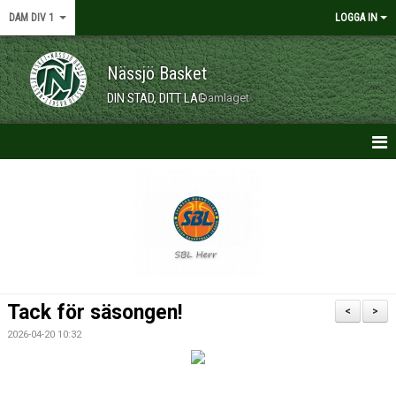
DAM DIV 1
LOGGA IN
Nässjö Basket
DIN STAD, DITT LAG
Damlaget
HEM
NYHETER
KONTAKT
KALENDER
Tack för säsongen!
<
>
MATCHER
2026-04-20 10:32
TRUPPEN