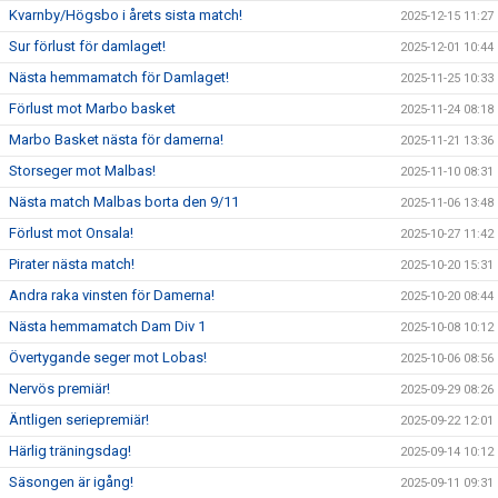
Kvarnby/Högsbo i årets sista match!
2025-12-15 11:27
Sur förlust för damlaget!
2025-12-01 10:44
Nästa hemmamatch för Damlaget!
2025-11-25 10:33
Förlust mot Marbo basket
2025-11-24 08:18
Marbo Basket nästa för damerna!
2025-11-21 13:36
Storseger mot Malbas!
2025-11-10 08:31
Nästa match Malbas borta den 9/11
2025-11-06 13:48
Förlust mot Onsala!
2025-10-27 11:42
Pirater nästa match!
2025-10-20 15:31
Andra raka vinsten för Damerna!
2025-10-20 08:44
Nästa hemmamatch Dam Div 1
2025-10-08 10:12
Övertygande seger mot Lobas!
2025-10-06 08:56
Nervös premiär!
2025-09-29 08:26
Äntligen seriepremiär!
2025-09-22 12:01
Härlig träningsdag!
2025-09-14 10:12
Säsongen är igång!
2025-09-11 09:31